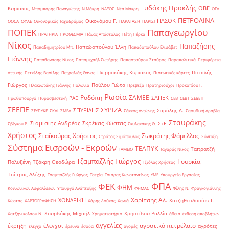
Ξυδάκης Ηρακλής
ΟΒΕ
Κυριάκος
Μπόμπορης Παναγιώτης
Ν.Μάκρη
ΝΑΞΟΣ
Νέα Μάκρη
ΟΓΑ
ΠΕΤΡΟΛΙΝΑ
ΠΑΣΟΚ
Οικονόμου Γ.
ΟΟΣΑ
ΟΦΑΕ
Οικονομικός Ταχυδρόμος
ΠΑΡΑΤΑΣΗ
ΠΑΡΙΣΙ
ΠΟΠΕΚ
Παπαγεωργίου
ΠΡΑΤΗΡΙΑ
ΠΡΟΘΕΣΜΙΑ
Πάνας Απόστολος
Πέτη Πέρκα
Νίκος
Παπαζήσης
Παπαδοπούλου Έλλη
Παπαδημητρίου Μπ.
Παπαδοπούλου Ελισάβετ
Γιάννης
Παπαθανάσης Νίκος
Παπαμιχαήλ Σωτήρης
Παπασταύρου Σταύρος
Παραπολιτικά
Περιφέρεια
Πιερρακάκης Κυριάκος
Πιτσιλής
Αττικής
Πετκίδης Βασίλης
Πετραλιάς Θάνος
Πιστωτικές κάρτες
Γιώργος
Πούλου Γιώτα
Πλακιωτάκης Γιάννης
Πολωνία
Πρέβεζα
Πρατηριούχοι
Προκοπίου Γ.
Ρωσία
Ροδόπη
ΣΑΜΕΕ
ΣΑΠΕΚ
ΡΑΕ
Πρωθυπουργό
Πυροσβεστική
ΣΕΒ
ΣΕΒΤ
ΣΕΔΕ ΙΙ
ΣΕΕΠΕ
ΣΥΡΙΖΑ
ΣΠΥΡΙΔΗΣ
Σαμόλης Λ.
ΣΕΥΠΥΚΕ
ΣΚΑΙ
ΣΜΕΑ
Σάκκος Αντώνης
Σαουδική Αραβία
Σταυράκης
Σιάμισιης Ανδρέας
Σκρέκας Κώστας
ΣτΕ
Σβίγκου Ρ.
Σκυλακάκης Θ.
Χρήστος
Σταϊκούρας Χρήστος
Σωκράτης Φάμελλος
Στράτος Σιμόπουλος
Σύνταξη
Σύστημα Εισροών - Εκροών
ΤΕΑΠΥΚ
Ταπρατζή
ΤΑΜΕΙΟ
Ταγαράς Νίκος
Τζαμπαζλής Γιώργος
Τουρκία
Πολυξένη
Τζάκρη Θεοδώρα
Τζιόλας Χρήστος
Τσίπρας Αλέξης
Τσαμπαζλής Γιώργος
Τσεχία
Τσιάρας Κωνσταντίνος
ΥΜΕ
Υπουργείο Εργασίας
ΦΠΑ
ΦΕΚ
ΦΗΜ
Κοινωνικών Ασφαλίσεων
Υπουργό Ανάπτυξης
ΦΗΜΑΣ
Φίλης Ν.
Φραγκογιάννης
Χαρίτσης Αλ.
ΧΟΝΔΡΙΚΗ
Χατζηθεοδοσίου Γ.
Κώστας
ΧΑΡΤΟΓΡΑΦΗΣΗ
Χάρης Δούκας
Χανιά
Χουρδάκης Μιχαήλ
Χρηστίδου Ραλλία
Χατζηνικολάου Ν.
Χρηματιστήριο
άδεια
έκθεση αποβλήτων
αγγελίες
αγροτικό πετρέλαιο
έκρηξη
έλεγχοι
αγρότες
έλεγχο
έρευνα
έσοδα
αγορές