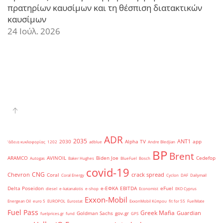
πρατηρίων καυσίμων και τη θέσπιση διατακτικών
καυσίμων
24 Ιούλ. 2026
ADR
2035
ANT1
2030
Alpha TV
app
'άδεια κυκλοφορίας
1202
adblue
Andre Bledjian
BP
Brent
ARAMCO
AVINOIL
Biden Joe
Cedefop
Autogas
Baker Hughes
BlueFuel
Bosch
covid-19
CNG
Chevron
crack spread
Coral
Coral Energy
Cyclon
DAF
Dailymail
Delta Poseidon
e-ΕΦΚΑ
EBITDA
eFuel
diesel
e-katanalotis
e-shop
Economist
EKO Cyprus
Exxon-Mobil
Energean Oil
euro 5
EUROPOL
Eurostat
ExxonMobil Κύπρου
fit for 55
FuelMate
Fuel Pass
Greek Mafia
Guardian
Goldman Sachs
gov.gr
fuelprices.gr
fund
GPS