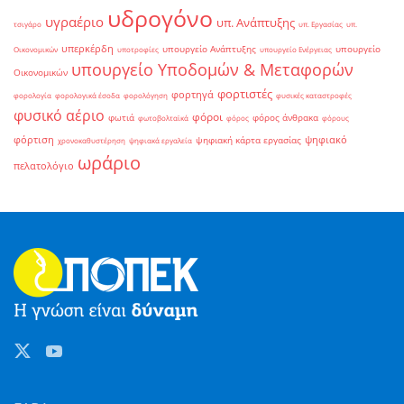
υδρογόνο
υγραέριο
υπ. Ανάπτυξης
τσιγάρο
υπ. Εργασίας
υπ.
υπερκέρδη
υπουργείο Ανάπτυξης
υπουργείο
Οικονομικών
υποτροφίες
υπουργείο Ενέργειας
υπουργείο Υποδομών & Μεταφορών
Οικονομικών
φορτιστές
φορτηγά
φορολογία
φορολογικά έσοδα
φορολόγηση
φυσικές καταστροφές
φυσικό αέριο
φόροι
φωτιά
φόρος άνθρακα
φωτοβολταϊκά
φόρος
φόρους
φόρτιση
ψηφιακό
ψηφιακή κάρτα εργασίας
χρονοκαθυστέρηση
ψηφιακά εργαλεία
ωράριο
πελατολόγιο