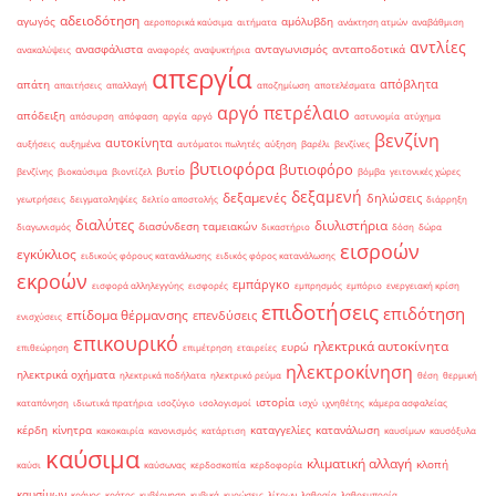
αδειοδότηση
αγωγός
αμόλυβδη
αεροπορικά καύσιμα
αιτήματα
ανάκτηση ατμών
αναβάθμιση
αντλίες
ανασφάλιστα
ανταγωνισμός
ανταποδοτικά
ανακαλύψεις
αναφορές
αναψυκτήρια
απεργία
απόβλητα
απάτη
απαιτήσεις
απαλλαγή
αποζημίωση
αποτελέσματα
αργό πετρέλαιο
απόδειξη
απόσυρση
απόφαση
αργία
αργό
αστυνομία
ατύχημα
βενζίνη
αυτοκίνητα
αυξήσεις
αυξημένα
αυτόματοι πωλητές
αύξηση
βαρέλι
βενζίνες
βυτιοφόρα
βυτιοφόρο
βυτίο
βενζίνης
βιοκαύσιμα
βιοντίζελ
βόμβα
γειτονικές χώρες
δεξαμενή
δεξαμενές
δηλώσεις
γεωτρήσεις
δειγματοληψίες
δελτίο αποστολής
διάρρηξη
διαλύτες
διυλιστήρια
διασύνδεση ταμειακών
διαγωνισμός
δικαστήριο
δόση
δώρα
εισροών
εγκύκλιος
ειδικούς φόρους κατανάλωσης
ειδικός φόρος κατανάλωσης
εκροών
εμπάργκο
εισφορά αλληλεγγύης
εισφορές
εμπρησμός
εμπόριο
ενεργειακή κρίση
επιδοτήσεις
επιδότηση
επίδομα θέρμανσης
επενδύσεις
ενισχύσεις
επικουρικό
ηλεκτρικά αυτοκίνητα
ευρώ
επιθεώρηση
επιμέτρηση
εταιρείες
ηλεκτροκίνηση
ηλεκτρικά οχήματα
ηλεκτρικά ποδήλατα
ηλεκτρικό ρεύμα
θέση
θερμική
ιστορία
καταπόνηση
ιδιωτικά πρατήρια
ισοζύγιο
ισολογισμοί
ισχύ
ιχνηθέτης
κάμερα ασφαλείας
κέρδη
κίνητρα
καταγγελίες
κατανάλωση
κακοκαιρία
κανονισμός
κατάρτιση
καυσίμων
καυσόξυλα
καύσιμα
κλιματική αλλαγή
κλοπή
καύσι
καύσωνας
κερδοσκοπία
κερδοφορία
καυσίμων
κράνος
κράτος
κυβέρνηση
κυβικά
κυρώσεις
λίτρων
λαθραία
λαθρεμπορία