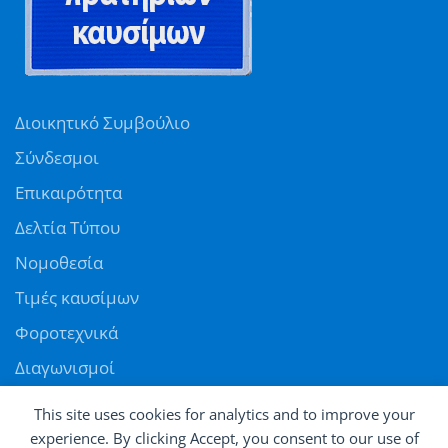
Διοικητικό Συμβούλιο
Σύνδεσμοι
Επικαιρότητα
Δελτία Τύπου
Νομοθεσία
Τιμές καυσίμων
Φοροτεχνικά
Διαγωνισμοί
Αγγελίες
This site uses cookies for analytics and to improve your
Θέσεις εργασίας
experience. By clicking Accept, you consent to our use of