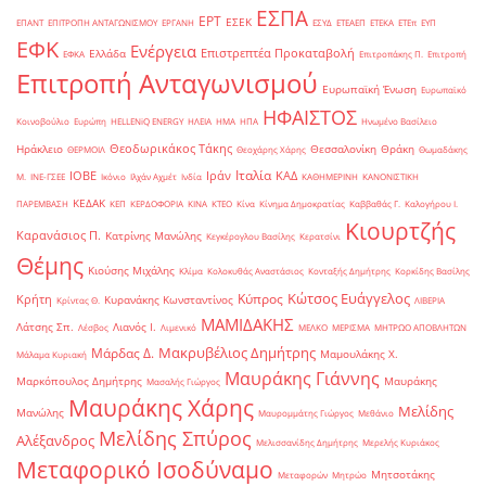
ΕΣΠΑ
ΕΡΤ
ΕΣΕΚ
ΕΠΑΝΤ
ΕΠΙΤΡΟΠΗ ΑΝΤΑΓΩΝΙΣΜΟΥ
ΕΡΓΑΝΗ
ΕΣΥΔ
ΕΤΕΑΕΠ
ΕΤΕΚΑ
ΕΤΕπ
ΕΥΠ
ΕΦΚ
Ενέργεια
Επιστρεπτέα Προκαταβολή
Ελλάδα
ΕΦΚΑ
Επιτροπάκης Π.
Επιτροπή
Επιτροπή Ανταγωνισμού
Ευρωπαϊκή Ένωση
Ευρωπαϊκό
ΗΦΑΙΣΤΟΣ
Κοινοβούλιο
Ευρώπη
ΗELLENiQ ENERGY
ΗΛΕΙΑ
ΗΜΑ
ΗΠΑ
Ηνωμένο Βασίλειο
Θεοδωρικάκος Τάκης
Ηράκλειο
Θεσσαλονίκη
Θράκη
ΘΕΡΜΟΙΛ
Θεοχάρης Χάρης
Θωμαδάκης
Ιταλία
ΙΟΒΕ
Ιράν
ΚΑΔ
Μ.
ΙΝΕ-ΓΣΕΕ
Ικόνιο
Ιλχάν Αχμέτ
Ινδία
ΚΑΘΗΜΕΡΙΝΗ
ΚΑΝΟΝΙΣΤΙΚΗ
ΚΕΔΑΚ
ΠΑΡΕΜΒΑΣΗ
ΚΕΠ
ΚΕΡΔΟΦΟΡΙΑ
ΚΙΝΑ
ΚΤΕΟ
Κίνα
Κίνημα Δημοκρατίας
Καββαθάς Γ.
Καλογήρου Ι.
Κιουρτζής
Καρανάσιος Π.
Κατρίνης Μανώλης
Κεγκέρογλου Βασίλης
Κερατσίνι
Θέμης
Κιούσης Μιχάλης
Κλίμα
Κολοκυθάς Αναστάσιος
Κονταξής Δημήτρης
Κορκίδης Βασίλης
Κώτσος Ευάγγελος
Κύπρος
Κρήτη
Κυρανάκης Κωνσταντίνος
Κρίντας Θ.
ΛΙΒΕΡΙΑ
ΜΑΜΙΔΑΚΗΣ
Λάτσης Σπ.
Λιανός Ι.
Λέσβος
Λιμενικό
ΜΕΛΚΟ
ΜΕΡΙΣΜΑ
ΜΗΤΡΩΟ ΑΠΟΒΛΗΤΩΝ
Μακρυβέλιος Δημήτρης
Μάρδας Δ.
Μαμουλάκης Χ.
Μάλαμα Κυριακή
Μαυράκης Γιάννης
Μαρκόπουλος Δημήτρης
Μαυράκης
Μασαλής Γιώργος
Μαυράκης Χάρης
Μελίδης
Μανώλης
Μαυρομμάτης Γιώργος
Μεθάνιο
Μελίδης Σπύρος
Αλέξανδρος
Μελισσανίδης Δημήτρης
Μερελής Κυριάκος
Μεταφορικό Ισοδύναμο
Μητσοτάκης
Μεταφορών
Μητρώο