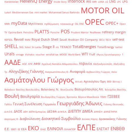
HelleniQ Energy
interlock
LNG
IRIS
LPG
Handelsblatt
Inside Story
kWh
LANA
LG
LPC
MOTOR OIL
Lukoil
Mediterranean Gas
mini market
Mohammad Sanusi Barkindo
OPEC
myData
OPEC+
Mytilineos
MWh
myΘέρμανση
newsauto.gr
OIL ONE
Open
POS
PLATTS
refinery margin
TV
Optima Bank
Petrolina
Porsche
Prudent Warrior
RealNews
Revoil
Royal Dutch Shell
self-test
Saudi Arabian Oil Company
REPSOL
RMM
SECU-TECH
SHELL
TotalEnergies
Stage II
TEXACO
TotalEnergy
SKG
Sokol
Sri Lanka
sts
twitter
Urals
WTI
Yiufi
vintage
Viohalco
voucher
windfall tax
WOOD
World Bank
«Άγιος Χριστόφορος»
΄1
ΑΑΔΕ
Αλβανία
ΑΦΜ
ΑΟΖ
ΑΠΕ
Αγγελική Ναταλία Αδαμοπούλου
Αλεξανδρούπολη
Αλεξιάδης
Αληγιζάκης Γιάννης
Αναφορά
Τρ.
Αναγνωστόπουλος Θ.
Αρβανιτίδης Γιώργος
Ασία
Ασμάτογλου Γιώργος
Αχτσιόγλου Έφη
Αττική
ΒΕΘ
Βέττας Ι.
Βεσυρόπουλος Απ.
Βελετάκης Ν.
Βαλκάνια
Βασίλης Βασιλειάδης
Βενεζουέλα
Βιλιάρδος Βασίλης
Βουλή
Βουλγαρία
ΓΣΕΒΕΕ
Βουλγαρίδης Γιώργος
Βρετανία
Βόρεια Μακεδονία
ΓΕΜΗ
Γεωργιάδης Άδωνις
Γενική Συνέλευση
Γερμανία
Γαλλία
Γιάννης Θεοτοκάς
ΔΙΕΠΠΥ
ΔΙΜΕΑ
ΔΑΟΕ
ΔΕΣΦΑ
Δ.Α.Ο.Ε.
ΔΕΗ
ΔΕΠΑ Εμπορίας
ΔΙ.Μ.Ε.Α.
ΔΙΥΛΙΣΗ
ΔΙΥΛΙΣΤΗΡΙΑ
Διοικητικό Συμβούλιο
Διαβούλευση
Δρακακάκης Γιάννης
Δαγούμας Θ.
Δούκας Χάρης
ΕΛΠΕ
ΕΚΟ
ΕΝΒΕΘ
ΕΛΙΝΟΙΛ
ΕΛΣΤΑΤ
Ε.Ε.
ΕΕΑ
ΕΒΕΠ
ΕΕ
ΕΛΑΣ
ΕΛΛΑΚΤΩΡ