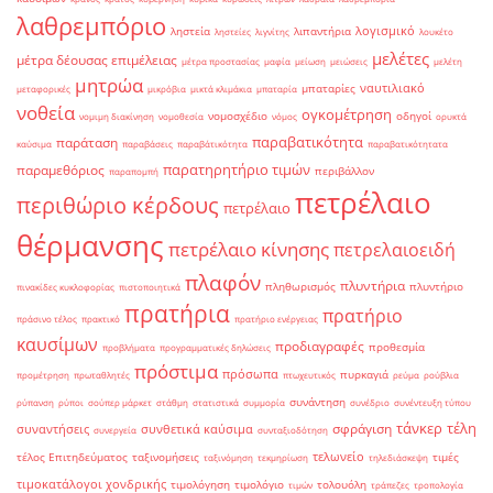
λαθρεμπόριο
λογισμικό
ληστεία
λιπαντήρια
ληστείες
λιγνίτης
λουκέτο
μελέτες
μέτρα δέουσας επιμέλειας
μέτρα προστασίας
μαφία
μείωση
μειώσεις
μελέτη
μητρώα
ναυτιλιακό
μπαταρίες
μεταφορικές
μικρόβια
μικτά κλιμάκια
μπαταρία
νοθεία
ογκομέτρηση
νομοσχέδιο
οδηγοί
νομιμη διακίνηση
νομοθεσία
νόμος
ορυκτά
παραβατικότητα
παράταση
καύσιμα
παραβάσεις
παραβάτικότητα
παραβατικότητατα
παρατηρητήριο τιμών
παραμεθόριος
περιβάλλον
παραπομπή
πετρέλαιο
περιθώριο κέρδους
πετρέλαιο
θέρμανσης
πετρέλαιο κίνησης
πετρελαιοειδή
πλαφόν
πλυντήρια
πληθωρισμός
πλυντήριο
πινακίδες κυκλοφορίας
πιστοποιητικά
πρατήρια
πρατήριο
πράσινο τέλος
πρακτικό
πρατήριο ενέργειας
καυσίμων
προδιαγραφές
προθεσμία
προβλήματα
προγραμματικές δηλώσεις
πρόστιμα
πρόσωπα
πυρκαγιά
προμέτρηση
πρωταθλητές
πτωχευτικός
ρεύμα
ρούβλια
συνάντηση
ρύπανση
ρύποι
σούπερ μάρκετ
στάθμη
στατιστικά
συμμορία
συνέδριο
συνέντευξη τύπου
τάνκερ
τέλη
σφράγιση
συναντήσεις
συνθετικά καύσιμα
συνεργεία
συνταξιοδότηση
τελωνείο
τέλος Επιτηδεύματος
ταξινομήσεις
τιμές
ταξινόμηση
τεκμηρίωση
τηλεδιάσκεψη
τιμοκατάλογοι χονδρικής
τιμολόγηση
τιμολόγιο
τολουόλη
τιμών
τράπεζες
τροπολογία