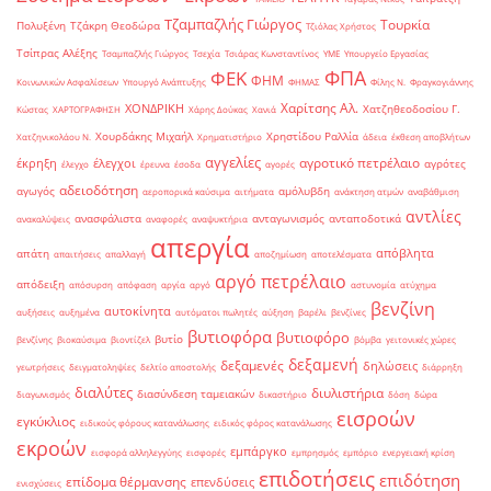
Τζαμπαζλής Γιώργος
Τουρκία
Πολυξένη
Τζάκρη Θεοδώρα
Τζιόλας Χρήστος
Τσίπρας Αλέξης
Τσαμπαζλής Γιώργος
Τσεχία
Τσιάρας Κωνσταντίνος
ΥΜΕ
Υπουργείο Εργασίας
ΦΠΑ
ΦΕΚ
ΦΗΜ
Κοινωνικών Ασφαλίσεων
Υπουργό Ανάπτυξης
ΦΗΜΑΣ
Φίλης Ν.
Φραγκογιάννης
Χαρίτσης Αλ.
ΧΟΝΔΡΙΚΗ
Χατζηθεοδοσίου Γ.
Κώστας
ΧΑΡΤΟΓΡΑΦΗΣΗ
Χάρης Δούκας
Χανιά
Χουρδάκης Μιχαήλ
Χρηστίδου Ραλλία
Χατζηνικολάου Ν.
Χρηματιστήριο
άδεια
έκθεση αποβλήτων
αγγελίες
αγροτικό πετρέλαιο
έκρηξη
έλεγχοι
αγρότες
έλεγχο
έρευνα
έσοδα
αγορές
αδειοδότηση
αγωγός
αμόλυβδη
αεροπορικά καύσιμα
αιτήματα
ανάκτηση ατμών
αναβάθμιση
αντλίες
ανασφάλιστα
ανταγωνισμός
ανταποδοτικά
ανακαλύψεις
αναφορές
αναψυκτήρια
απεργία
απόβλητα
απάτη
απαιτήσεις
απαλλαγή
αποζημίωση
αποτελέσματα
αργό πετρέλαιο
απόδειξη
απόσυρση
απόφαση
αργία
αργό
αστυνομία
ατύχημα
βενζίνη
αυτοκίνητα
αυξήσεις
αυξημένα
αυτόματοι πωλητές
αύξηση
βαρέλι
βενζίνες
βυτιοφόρα
βυτιοφόρο
βυτίο
βενζίνης
βιοκαύσιμα
βιοντίζελ
βόμβα
γειτονικές χώρες
δεξαμενή
δεξαμενές
δηλώσεις
γεωτρήσεις
δειγματοληψίες
δελτίο αποστολής
διάρρηξη
διαλύτες
διυλιστήρια
διασύνδεση ταμειακών
διαγωνισμός
δικαστήριο
δόση
δώρα
εισροών
εγκύκλιος
ειδικούς φόρους κατανάλωσης
ειδικός φόρος κατανάλωσης
εκροών
εμπάργκο
εισφορά αλληλεγγύης
εισφορές
εμπρησμός
εμπόριο
ενεργειακή κρίση
επιδοτήσεις
επιδότηση
επίδομα θέρμανσης
επενδύσεις
ενισχύσεις