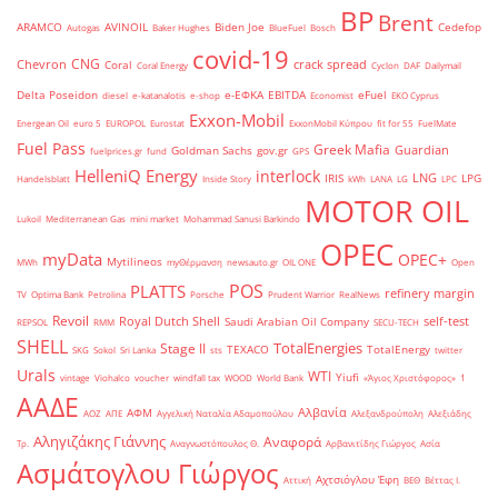
BP
Brent
ARAMCO
AVINOIL
Biden Joe
Cedefop
Autogas
Baker Hughes
BlueFuel
Bosch
covid-19
CNG
Chevron
crack spread
Coral
Coral Energy
Cyclon
DAF
Dailymail
Delta Poseidon
e-ΕΦΚΑ
EBITDA
eFuel
diesel
e-katanalotis
e-shop
Economist
EKO Cyprus
Exxon-Mobil
Energean Oil
euro 5
EUROPOL
Eurostat
ExxonMobil Κύπρου
fit for 55
FuelMate
Fuel Pass
Greek Mafia
Guardian
Goldman Sachs
gov.gr
fuelprices.gr
fund
GPS
HelleniQ Energy
interlock
LNG
IRIS
LPG
Handelsblatt
Inside Story
kWh
LANA
LG
LPC
MOTOR OIL
Lukoil
Mediterranean Gas
mini market
Mohammad Sanusi Barkindo
OPEC
myData
OPEC+
Mytilineos
MWh
myΘέρμανση
newsauto.gr
OIL ONE
Open
POS
PLATTS
refinery margin
TV
Optima Bank
Petrolina
Porsche
Prudent Warrior
RealNews
Revoil
Royal Dutch Shell
self-test
Saudi Arabian Oil Company
REPSOL
RMM
SECU-TECH
SHELL
TotalEnergies
Stage II
TEXACO
TotalEnergy
SKG
Sokol
Sri Lanka
sts
twitter
Urals
WTI
Yiufi
vintage
Viohalco
voucher
windfall tax
WOOD
World Bank
«Άγιος Χριστόφορος»
΄1
ΑΑΔΕ
Αλβανία
ΑΦΜ
ΑΟΖ
ΑΠΕ
Αγγελική Ναταλία Αδαμοπούλου
Αλεξανδρούπολη
Αλεξιάδης
Αληγιζάκης Γιάννης
Αναφορά
Τρ.
Αναγνωστόπουλος Θ.
Αρβανιτίδης Γιώργος
Ασία
Ασμάτογλου Γιώργος
Αχτσιόγλου Έφη
Αττική
ΒΕΘ
Βέττας Ι.