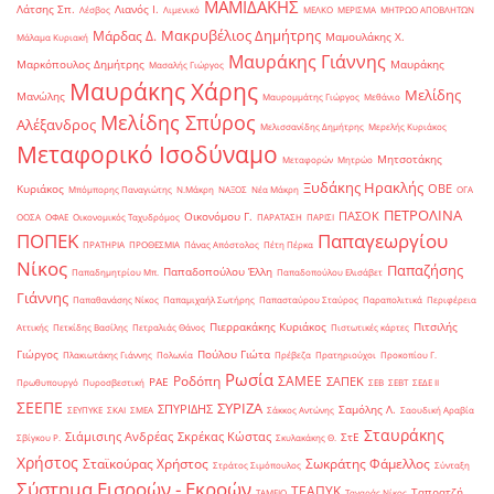
ΜΑΜΙΔΑΚΗΣ
Λάτσης Σπ.
Λιανός Ι.
Λέσβος
Λιμενικό
ΜΕΛΚΟ
ΜΕΡΙΣΜΑ
ΜΗΤΡΩΟ ΑΠΟΒΛΗΤΩΝ
Μακρυβέλιος Δημήτρης
Μάρδας Δ.
Μαμουλάκης Χ.
Μάλαμα Κυριακή
Μαυράκης Γιάννης
Μαρκόπουλος Δημήτρης
Μαυράκης
Μασαλής Γιώργος
Μαυράκης Χάρης
Μελίδης
Μανώλης
Μαυρομμάτης Γιώργος
Μεθάνιο
Μελίδης Σπύρος
Αλέξανδρος
Μελισσανίδης Δημήτρης
Μερελής Κυριάκος
Μεταφορικό Ισοδύναμο
Μητσοτάκης
Μεταφορών
Μητρώο
Ξυδάκης Ηρακλής
ΟΒΕ
Κυριάκος
Μπόμπορης Παναγιώτης
Ν.Μάκρη
ΝΑΞΟΣ
Νέα Μάκρη
ΟΓΑ
ΠΕΤΡΟΛΙΝΑ
ΠΑΣΟΚ
Οικονόμου Γ.
ΟΟΣΑ
ΟΦΑΕ
Οικονομικός Ταχυδρόμος
ΠΑΡΑΤΑΣΗ
ΠΑΡΙΣΙ
ΠΟΠΕΚ
Παπαγεωργίου
ΠΡΑΤΗΡΙΑ
ΠΡΟΘΕΣΜΙΑ
Πάνας Απόστολος
Πέτη Πέρκα
Νίκος
Παπαζήσης
Παπαδοπούλου Έλλη
Παπαδημητρίου Μπ.
Παπαδοπούλου Ελισάβετ
Γιάννης
Παπαθανάσης Νίκος
Παπαμιχαήλ Σωτήρης
Παπασταύρου Σταύρος
Παραπολιτικά
Περιφέρεια
Πιερρακάκης Κυριάκος
Πιτσιλής
Αττικής
Πετκίδης Βασίλης
Πετραλιάς Θάνος
Πιστωτικές κάρτες
Γιώργος
Πούλου Γιώτα
Πλακιωτάκης Γιάννης
Πολωνία
Πρέβεζα
Πρατηριούχοι
Προκοπίου Γ.
Ρωσία
Ροδόπη
ΣΑΜΕΕ
ΣΑΠΕΚ
ΡΑΕ
Πρωθυπουργό
Πυροσβεστική
ΣΕΒ
ΣΕΒΤ
ΣΕΔΕ ΙΙ
ΣΕΕΠΕ
ΣΥΡΙΖΑ
ΣΠΥΡΙΔΗΣ
Σαμόλης Λ.
ΣΕΥΠΥΚΕ
ΣΚΑΙ
ΣΜΕΑ
Σάκκος Αντώνης
Σαουδική Αραβία
Σταυράκης
Σιάμισιης Ανδρέας
Σκρέκας Κώστας
ΣτΕ
Σβίγκου Ρ.
Σκυλακάκης Θ.
Χρήστος
Σταϊκούρας Χρήστος
Σωκράτης Φάμελλος
Στράτος Σιμόπουλος
Σύνταξη
Σύστημα Εισροών - Εκροών
ΤΕΑΠΥΚ
Ταπρατζή
ΤΑΜΕΙΟ
Ταγαράς Νίκος