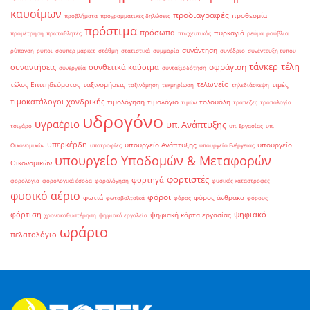
καυσίμων
προδιαγραφές
προθεσμία
προβλήματα
προγραμματικές δηλώσεις
πρόστιμα
πρόσωπα
πυρκαγιά
προμέτρηση
πρωταθλητές
πτωχευτικός
ρεύμα
ρούβλια
συνάντηση
ρύπανση
ρύποι
σούπερ μάρκετ
στάθμη
στατιστικά
συμμορία
συνέδριο
συνέντευξη τύπου
τάνκερ
τέλη
σφράγιση
συναντήσεις
συνθετικά καύσιμα
συνεργεία
συνταξιοδότηση
τελωνείο
τέλος Επιτηδεύματος
ταξινομήσεις
τιμές
ταξινόμηση
τεκμηρίωση
τηλεδιάσκεψη
τιμοκατάλογοι χονδρικής
τιμολόγηση
τιμολόγιο
τολουόλη
τιμών
τράπεζες
τροπολογία
υδρογόνο
υγραέριο
υπ. Ανάπτυξης
τσιγάρο
υπ. Εργασίας
υπ.
υπερκέρδη
υπουργείο Ανάπτυξης
υπουργείο
Οικονομικών
υποτροφίες
υπουργείο Ενέργειας
υπουργείο Υποδομών & Μεταφορών
Οικονομικών
φορτιστές
φορτηγά
φορολογία
φορολογικά έσοδα
φορολόγηση
φυσικές καταστροφές
φυσικό αέριο
φόροι
φωτιά
φόρος άνθρακα
φωτοβολταϊκά
φόρος
φόρους
φόρτιση
ψηφιακό
ψηφιακή κάρτα εργασίας
χρονοκαθυστέρηση
ψηφιακά εργαλεία
ωράριο
πελατολόγιο