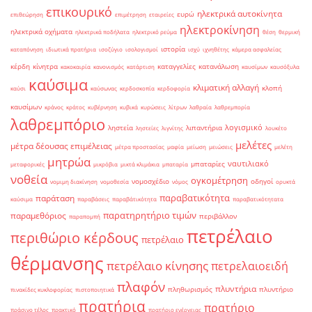
επικουρικό
ηλεκτρικά αυτοκίνητα
ευρώ
επιθεώρηση
επιμέτρηση
εταιρείες
ηλεκτροκίνηση
ηλεκτρικά οχήματα
ηλεκτρικά ποδήλατα
ηλεκτρικό ρεύμα
θέση
θερμική
ιστορία
καταπόνηση
ιδιωτικά πρατήρια
ισοζύγιο
ισολογισμοί
ισχύ
ιχνηθέτης
κάμερα ασφαλείας
κέρδη
κίνητρα
καταγγελίες
κατανάλωση
κακοκαιρία
κανονισμός
κατάρτιση
καυσίμων
καυσόξυλα
καύσιμα
κλιματική αλλαγή
κλοπή
καύσι
καύσωνας
κερδοσκοπία
κερδοφορία
καυσίμων
κράνος
κράτος
κυβέρνηση
κυβικά
κυρώσεις
λίτρων
λαθραία
λαθρεμπορία
λαθρεμπόριο
λογισμικό
ληστεία
λιπαντήρια
ληστείες
λιγνίτης
λουκέτο
μελέτες
μέτρα δέουσας επιμέλειας
μέτρα προστασίας
μαφία
μείωση
μειώσεις
μελέτη
μητρώα
ναυτιλιακό
μπαταρίες
μεταφορικές
μικρόβια
μικτά κλιμάκια
μπαταρία
νοθεία
ογκομέτρηση
νομοσχέδιο
οδηγοί
νομιμη διακίνηση
νομοθεσία
νόμος
ορυκτά
παραβατικότητα
παράταση
καύσιμα
παραβάσεις
παραβάτικότητα
παραβατικότητατα
παρατηρητήριο τιμών
παραμεθόριος
περιβάλλον
παραπομπή
πετρέλαιο
περιθώριο κέρδους
πετρέλαιο
θέρμανσης
πετρέλαιο κίνησης
πετρελαιοειδή
πλαφόν
πλυντήρια
πληθωρισμός
πλυντήριο
πινακίδες κυκλοφορίας
πιστοποιητικά
πρατήρια
πρατήριο
πράσινο τέλος
πρακτικό
πρατήριο ενέργειας