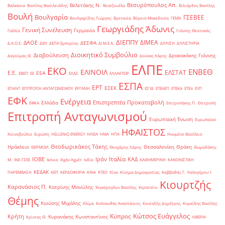
Βεσυρόπουλος Απ.
Βελετάκης Ν.
Βαλκάνια
Βασίλης Βασιλειάδης
Βενεζουέλα
Βιλιάρδος Βασίλης
Βουλή
Βουλγαρία
ΓΣΕΒΕΕ
Βουλγαρίδης Γιώργος
Βρετανία
Βόρεια Μακεδονία
ΓΕΜΗ
Γεωργιάδης Άδωνις
Γενική Συνέλευση
Γερμανία
Γαλλία
Γιάννης Θεοτοκάς
ΔΙΕΠΠΥ
ΔΙΜΕΑ
ΔΑΟΕ
ΔΕΣΦΑ
Δ.Α.Ο.Ε.
ΔΕΗ
ΔΕΠΑ Εμπορίας
ΔΙ.Μ.Ε.Α.
ΔΙΥΛΙΣΗ
ΔΙΥΛΙΣΤΗΡΙΑ
Διοικητικό Συμβούλιο
Διαβούλευση
Δρακακάκης Γιάννης
Δαγούμας Θ.
Δούκας Χάρης
ΕΛΠΕ
ΕΚΟ
ΕΝΒΕΘ
ΕΛΙΝΟΙΛ
ΕΛΣΤΑΤ
Ε.Ε.
ΕΕΑ
ΕΒΕΠ
ΕΕ
ΕΛΑΣ
ΕΛΛΑΚΤΩΡ
ΕΣΠΑ
ΕΡΤ
ΕΣΕΚ
ΕΠΑΝΤ
ΕΠΙΤΡΟΠΗ ΑΝΤΑΓΩΝΙΣΜΟΥ
ΕΡΓΑΝΗ
ΕΣΥΔ
ΕΤΕΑΕΠ
ΕΤΕΚΑ
ΕΤΕπ
ΕΥΠ
ΕΦΚ
Ενέργεια
Επιστρεπτέα Προκαταβολή
Ελλάδα
ΕΦΚΑ
Επιτροπάκης Π.
Επιτροπή
Επιτροπή Ανταγωνισμού
Ευρωπαϊκή Ένωση
Ευρωπαϊκό
ΗΦΑΙΣΤΟΣ
Κοινοβούλιο
Ευρώπη
ΗELLENiQ ENERGY
ΗΛΕΙΑ
ΗΜΑ
ΗΠΑ
Ηνωμένο Βασίλειο
Θεοδωρικάκος Τάκης
Ηράκλειο
Θεσσαλονίκη
Θράκη
ΘΕΡΜΟΙΛ
Θεοχάρης Χάρης
Θωμαδάκης
Ιταλία
ΙΟΒΕ
Ιράν
ΚΑΔ
Μ.
ΙΝΕ-ΓΣΕΕ
Ικόνιο
Ιλχάν Αχμέτ
Ινδία
ΚΑΘΗΜΕΡΙΝΗ
ΚΑΝΟΝΙΣΤΙΚΗ
ΚΕΔΑΚ
ΠΑΡΕΜΒΑΣΗ
ΚΕΠ
ΚΕΡΔΟΦΟΡΙΑ
ΚΙΝΑ
ΚΤΕΟ
Κίνα
Κίνημα Δημοκρατίας
Καββαθάς Γ.
Καλογήρου Ι.
Κιουρτζής
Καρανάσιος Π.
Κατρίνης Μανώλης
Κεγκέρογλου Βασίλης
Κερατσίνι
Θέμης
Κιούσης Μιχάλης
Κλίμα
Κολοκυθάς Αναστάσιος
Κονταξής Δημήτρης
Κορκίδης Βασίλης
Κώτσος Ευάγγελος
Κύπρος
Κρήτη
Κυρανάκης Κωνσταντίνος
Κρίντας Θ.
ΛΙΒΕΡΙΑ