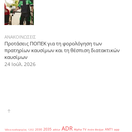
ΑΝΑΚΟΙΝΩΣΕΙΣ
Προτάσεις ΠΟΠΕΚ για τη φορολόγηση των
πρατηρίων καυσίμων και τη θέσπιση διατακτικών
καυσίμων
24 Ιούλ. 2026
ADR
2035
ANT1
2030
Alpha TV
app
'άδεια κυκλοφορίας
1202
adblue
Andre Bledjian