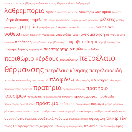
κράνος
κράτος
κυβέρνηση
κυβικά
κυρώσεις
λίτρων
λαθραία
λαθρεμπορία
λαθρεμπόριο
λογισμικό
ληστεία
λιπαντήρια
ληστείες
λιγνίτης
λουκέτο
μελέτες
μέτρα δέουσας επιμέλειας
μέτρα προστασίας
μαφία
μείωση
μειώσεις
μελέτη
μητρώα
ναυτιλιακό
μπαταρίες
μεταφορικές
μικρόβια
μικτά κλιμάκια
μπαταρία
νοθεία
ογκομέτρηση
νομοσχέδιο
οδηγοί
νομιμη διακίνηση
νομοθεσία
νόμος
ορυκτά
παραβατικότητα
παράταση
καύσιμα
παραβάσεις
παραβάτικότητα
παραβατικότητατα
παρατηρητήριο τιμών
παραμεθόριος
περιβάλλον
παραπομπή
πετρέλαιο
περιθώριο κέρδους
πετρέλαιο
θέρμανσης
πετρέλαιο κίνησης
πετρελαιοειδή
πλαφόν
πλυντήρια
πληθωρισμός
πινακίδες κυκλοφορίας
πιστοποιητικά
πλυντήριο
πρατήρια
πρατήριο
πράσινο τέλος
πρακτικό
πρατήριο ενέργειας
καυσίμων
προδιαγραφές
προθεσμία
προβλήματα
προγραμματικές δηλώσεις
πρόστιμα
πρόσωπα
πυρκαγιά
προμέτρηση
πρωταθλητές
πτωχευτικός
ρεύμα
ρούβλια
συνάντηση
ρύπανση
ρύποι
σούπερ μάρκετ
στάθμη
στατιστικά
συμμορία
συνέδριο
συνέντευξη τύπου
τάνκερ
τέλη
σφράγιση
συναντήσεις
συνθετικά καύσιμα
συνεργεία
συνταξιοδότηση
τελωνείο
τέλος Επιτηδεύματος
ταξινομήσεις
τιμές
ταξινόμηση
τεκμηρίωση
τηλεδιάσκεψη