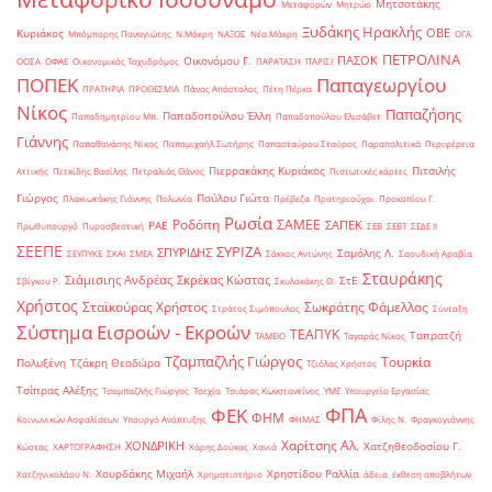
Μητσοτάκης
Μεταφορών
Μητρώο
Ξυδάκης Ηρακλής
ΟΒΕ
Κυριάκος
Μπόμπορης Παναγιώτης
Ν.Μάκρη
ΝΑΞΟΣ
Νέα Μάκρη
ΟΓΑ
ΠΕΤΡΟΛΙΝΑ
ΠΑΣΟΚ
Οικονόμου Γ.
ΟΟΣΑ
ΟΦΑΕ
Οικονομικός Ταχυδρόμος
ΠΑΡΑΤΑΣΗ
ΠΑΡΙΣΙ
ΠΟΠΕΚ
Παπαγεωργίου
ΠΡΑΤΗΡΙΑ
ΠΡΟΘΕΣΜΙΑ
Πάνας Απόστολος
Πέτη Πέρκα
Νίκος
Παπαζήσης
Παπαδοπούλου Έλλη
Παπαδημητρίου Μπ.
Παπαδοπούλου Ελισάβετ
Γιάννης
Παπαθανάσης Νίκος
Παπαμιχαήλ Σωτήρης
Παπασταύρου Σταύρος
Παραπολιτικά
Περιφέρεια
Πιερρακάκης Κυριάκος
Πιτσιλής
Αττικής
Πετκίδης Βασίλης
Πετραλιάς Θάνος
Πιστωτικές κάρτες
Γιώργος
Πούλου Γιώτα
Πλακιωτάκης Γιάννης
Πολωνία
Πρέβεζα
Πρατηριούχοι
Προκοπίου Γ.
Ρωσία
Ροδόπη
ΣΑΜΕΕ
ΣΑΠΕΚ
ΡΑΕ
Πρωθυπουργό
Πυροσβεστική
ΣΕΒ
ΣΕΒΤ
ΣΕΔΕ ΙΙ
ΣΕΕΠΕ
ΣΥΡΙΖΑ
ΣΠΥΡΙΔΗΣ
Σαμόλης Λ.
ΣΕΥΠΥΚΕ
ΣΚΑΙ
ΣΜΕΑ
Σάκκος Αντώνης
Σαουδική Αραβία
Σταυράκης
Σιάμισιης Ανδρέας
Σκρέκας Κώστας
ΣτΕ
Σβίγκου Ρ.
Σκυλακάκης Θ.
Χρήστος
Σταϊκούρας Χρήστος
Σωκράτης Φάμελλος
Στράτος Σιμόπουλος
Σύνταξη
Σύστημα Εισροών - Εκροών
ΤΕΑΠΥΚ
Ταπρατζή
ΤΑΜΕΙΟ
Ταγαράς Νίκος
Τζαμπαζλής Γιώργος
Τουρκία
Πολυξένη
Τζάκρη Θεοδώρα
Τζιόλας Χρήστος
Τσίπρας Αλέξης
Τσαμπαζλής Γιώργος
Τσεχία
Τσιάρας Κωνσταντίνος
ΥΜΕ
Υπουργείο Εργασίας
ΦΠΑ
ΦΕΚ
ΦΗΜ
Κοινωνικών Ασφαλίσεων
Υπουργό Ανάπτυξης
ΦΗΜΑΣ
Φίλης Ν.
Φραγκογιάννης
Χαρίτσης Αλ.
ΧΟΝΔΡΙΚΗ
Χατζηθεοδοσίου Γ.
Κώστας
ΧΑΡΤΟΓΡΑΦΗΣΗ
Χάρης Δούκας
Χανιά
Χουρδάκης Μιχαήλ
Χρηστίδου Ραλλία
Χατζηνικολάου Ν.
Χρηματιστήριο
άδεια
έκθεση αποβλήτων