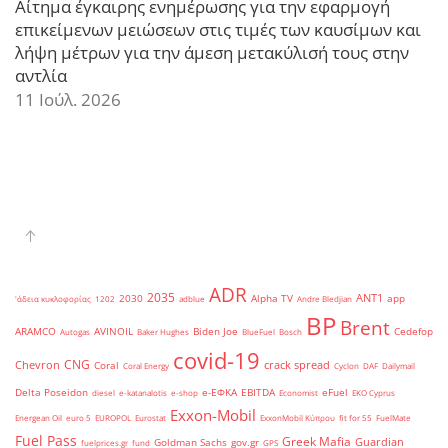
Αίτημα έγκαιρης ενημέρωσης για την εφαρμογή
επικείμενων μειώσεων στις τιμές των καυσίμων και
λήψη μέτρων για την άμεση μετακύλισή τους στην
αντλία
11 Ιούλ. 2026
ADR
2035
ANT1
2030
Alpha TV
app
'άδεια κυκλοφορίας
1202
adblue
Andre Bledjian
BP
Brent
ARAMCO
AVINOIL
Biden Joe
Cedefop
Autogas
Baker Hughes
BlueFuel
Bosch
covid-19
CNG
Chevron
crack spread
Coral
Coral Energy
Cyclon
DAF
Dailymail
Delta Poseidon
e-ΕΦΚΑ
EBITDA
eFuel
diesel
e-katanalotis
e-shop
Economist
EKO Cyprus
Exxon-Mobil
Energean Oil
euro 5
EUROPOL
Eurostat
ExxonMobil Κύπρου
fit for 55
FuelMate
Fuel Pass
Greek Mafia
Guardian
Goldman Sachs
gov.gr
fuelprices.gr
fund
GPS