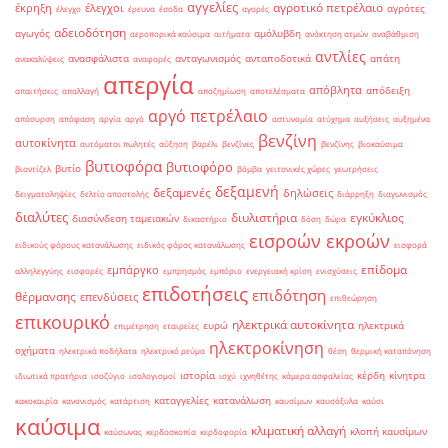
αγγελίες
αγροτικό πετρέλαιο
έκρηξη
έλεγχοι
αγρότες
έλεγχο
έρευνα
έσοδα
αγορές
αδειοδότηση
αγωγός
αμόλυβδη
αεροπορικά καύσιμα
αιτήματα
ανάκτηση ατμών
αναβάθμιση
αντλίες
ανασφάλιστα
ανταγωνισμός
ανταποδοτικά
απάτη
ανακαλύψεις
αναφορές
απεργία
απόβλητα
απόδειξη
απαιτήσεις
απαλλαγή
αποζημίωση
αποτελέσματα
αργό πετρέλαιο
απόσυρση
απόφαση
αργία
αργό
αστυνομία
ατύχημα
αυξήσεις
αυξημένα
βενζίνη
αυτοκίνητα
αυτόματοι πωλητές
αύξηση
βαρέλι
βενζίνες
βενζίνης
βιοκαύσιμα
βυτιοφόρα
βυτιοφόρο
βυτίο
βιοντίζελ
βόμβα
γειτονικές χώρες
γεωτρήσεις
δεξαμενή
δεξαμενές
δηλώσεις
δειγματοληψίες
δελτίο αποστολής
διάρρηξη
διαγωνισμός
διαλύτες
διυλιστήρια
εγκύκλιος
διασύνδεση ταμειακών
δικαστήριο
δόση
δώρα
εισροών εκροών
ειδικούς φόρους κατανάλωσης
ειδικός φόρος κατανάλωσης
εισφορά
επίδομα
εμπάργκο
αλληλεγγύης
εισφορές
εμπρησμός
εμπόριο
ενεργειακή κρίση
ενισχύσεις
επιδοτήσεις
επιδότηση
θέρμανσης
επενδύσεις
επιθεώρηση
επικουρικό
ηλεκτρικά αυτοκίνητα
ευρώ
ηλεκτρικά
επιμέτρηση
εταιρείες
ηλεκτροκίνηση
οχήματα
ηλεκτρικά ποδήλατα
ηλεκτρικό ρεύμα
θέση
θερμική καταπόνηση
ιστορία
κέρδη
κίνητρα
ιδιωτικά πρατήρια
ισοζύγιο
ισολογισμοί
ισχύ
ιχνηθέτης
κάμερα ασφαλείας
καταγγελίες
κατανάλωση
κακοκαιρία
κανονισμός
κατάρτιση
καυσίμων
καυσόξυλα
καύσι
καύσιμα
κλιματική αλλαγή
κλοπή καυσίμων
καύσωνας
κερδοσκοπία
κερδοφορία