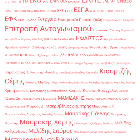
ΕΚΟ
ΕΝΒΕΘ
ΕΛΙΝΟΙΛ
ΕΛΣΤΑΤ
Ε.Ε.
ΕΕΑ
ΕΒΕΠ
ΕΕ
ΕΛΑΣ
ΕΛΛΑΚΤΩΡ
ΕΣΠΑ
ΕΡΤ
ΕΣΕΚ
ΕΠΑΝΤ
ΕΠΙΤΡΟΠΗ ΑΝΤΑΓΩΝΙΣΜΟΥ
ΕΡΓΑΝΗ
ΕΣΥΔ
ΕΤΕΑΕΠ
ΕΤΕΚΑ
ΕΤΕπ
ΕΥΠ
ΕΦΚ
Ενέργεια
Επιστρεπτέα Προκαταβολή
Ελλάδα
ΕΦΚΑ
Επιτροπάκης Π.
Επιτροπή
Επιτροπή Ανταγωνισμού
Ευρωπαϊκή Ένωση
Ευρωπαϊκό
ΗΦΑΙΣΤΟΣ
Κοινοβούλιο
Ευρώπη
ΗELLENiQ ENERGY
ΗΛΕΙΑ
ΗΜΑ
ΗΠΑ
Ηνωμένο Βασίλειο
Θεοδωρικάκος Τάκης
Ηράκλειο
Θεσσαλονίκη
Θράκη
ΘΕΡΜΟΙΛ
Θεοχάρης Χάρης
Θωμαδάκης
Ιταλία
ΙΟΒΕ
Ιράν
ΚΑΔ
Μ.
ΙΝΕ-ΓΣΕΕ
Ικόνιο
Ιλχάν Αχμέτ
Ινδία
ΚΑΘΗΜΕΡΙΝΗ
ΚΑΝΟΝΙΣΤΙΚΗ
ΚΕΔΑΚ
ΠΑΡΕΜΒΑΣΗ
ΚΕΠ
ΚΕΡΔΟΦΟΡΙΑ
ΚΙΝΑ
ΚΤΕΟ
Κίνα
Κίνημα Δημοκρατίας
Καββαθάς Γ.
Καλογήρου Ι.
Κιουρτζής
Καρανάσιος Π.
Κατρίνης Μανώλης
Κεγκέρογλου Βασίλης
Κερατσίνι
Θέμης
Κιούσης Μιχάλης
Κλίμα
Κολοκυθάς Αναστάσιος
Κονταξής Δημήτρης
Κορκίδης Βασίλης
Κώτσος Ευάγγελος
Κύπρος
Κρήτη
Κυρανάκης Κωνσταντίνος
Κρίντας Θ.
ΛΙΒΕΡΙΑ
ΜΑΜΙΔΑΚΗΣ
Λάτσης Σπ.
Λιανός Ι.
Λέσβος
Λιμενικό
ΜΕΛΚΟ
ΜΕΡΙΣΜΑ
ΜΗΤΡΩΟ ΑΠΟΒΛΗΤΩΝ
Μακρυβέλιος Δημήτρης
Μάρδας Δ.
Μαμουλάκης Χ.
Μάλαμα Κυριακή
Μαυράκης Γιάννης
Μαρκόπουλος Δημήτρης
Μαυράκης
Μασαλής Γιώργος
Μαυράκης Χάρης
Μελίδης
Μανώλης
Μαυρομμάτης Γιώργος
Μεθάνιο
Μελίδης Σπύρος
Αλέξανδρος
Μελισσανίδης Δημήτρης
Μερελής Κυριάκος
Μεταφορικό Ισοδύναμο