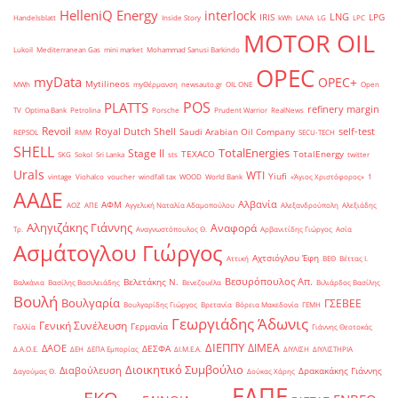
HelleniQ Energy
interlock
LNG
IRIS
LPG
Handelsblatt
Inside Story
kWh
LANA
LG
LPC
MOTOR OIL
Lukoil
Mediterranean Gas
mini market
Mohammad Sanusi Barkindo
OPEC
myData
OPEC+
Mytilineos
MWh
myΘέρμανση
newsauto.gr
OIL ONE
Open
POS
PLATTS
refinery margin
TV
Optima Bank
Petrolina
Porsche
Prudent Warrior
RealNews
Revoil
Royal Dutch Shell
self-test
Saudi Arabian Oil Company
REPSOL
RMM
SECU-TECH
SHELL
TotalEnergies
Stage II
TEXACO
TotalEnergy
SKG
Sokol
Sri Lanka
sts
twitter
Urals
WTI
Yiufi
vintage
Viohalco
voucher
windfall tax
WOOD
World Bank
«Άγιος Χριστόφορος»
΄1
ΑΑΔΕ
Αλβανία
ΑΦΜ
ΑΟΖ
ΑΠΕ
Αγγελική Ναταλία Αδαμοπούλου
Αλεξανδρούπολη
Αλεξιάδης
Αληγιζάκης Γιάννης
Αναφορά
Τρ.
Αναγνωστόπουλος Θ.
Αρβανιτίδης Γιώργος
Ασία
Ασμάτογλου Γιώργος
Αχτσιόγλου Έφη
Αττική
ΒΕΘ
Βέττας Ι.
Βεσυρόπουλος Απ.
Βελετάκης Ν.
Βαλκάνια
Βασίλης Βασιλειάδης
Βενεζουέλα
Βιλιάρδος Βασίλης
Βουλή
Βουλγαρία
ΓΣΕΒΕΕ
Βουλγαρίδης Γιώργος
Βρετανία
Βόρεια Μακεδονία
ΓΕΜΗ
Γεωργιάδης Άδωνις
Γενική Συνέλευση
Γερμανία
Γαλλία
Γιάννης Θεοτοκάς
ΔΙΕΠΠΥ
ΔΙΜΕΑ
ΔΑΟΕ
ΔΕΣΦΑ
Δ.Α.Ο.Ε.
ΔΕΗ
ΔΕΠΑ Εμπορίας
ΔΙ.Μ.Ε.Α.
ΔΙΥΛΙΣΗ
ΔΙΥΛΙΣΤΗΡΙΑ
Διοικητικό Συμβούλιο
Διαβούλευση
Δρακακάκης Γιάννης
Δαγούμας Θ.
Δούκας Χάρης
ΕΛΠΕ