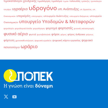
τιμοκατάλογοι χονδρικής
τιμολόγηση
τιμολόγιο
τολουόλη
τιμών
τράπεζες
τροπολογία
υδρογόνο
υγραέριο
υπ. Ανάπτυξης
τσιγάρο
υπ. Εργασίας
υπ.
υπερκέρδη
υπουργείο Ανάπτυξης
υπουργείο
Οικονομικών
υποτροφίες
υπουργείο Ενέργειας
υπουργείο Υποδομών & Μεταφορών
Οικονομικών
φορτιστές
φορτηγά
φορολογία
φορολογικά έσοδα
φορολόγηση
φυσικές καταστροφές
φυσικό αέριο
φόροι
φωτιά
φόρος άνθρακα
φωτοβολταϊκά
φόρος
φόρους
φόρτιση
ψηφιακό
ψηφιακή κάρτα εργασίας
χρονοκαθυστέρηση
ψηφιακά εργαλεία
ωράριο
πελατολόγιο