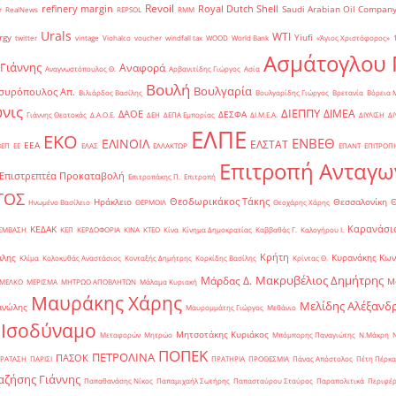
Revoil
refinery margin
Royal Dutch Shell
Saudi Arabian Oil Compan
r
RealNews
REPSOL
RMM
Urals
WTI
rgy
Yiufi
twitter
vintage
Viohalco
voucher
windfall tax
WOOD
World Bank
«Άγιος Χριστόφορος»
΄
Ασμάτογλου 
 Γιάννης
Αναφορά
Αναγνωστόπουλος Θ.
Αρβανιτίδης Γιώργος
Ασία
Βουλή
Βουλγαρία
συρόπουλος Απ.
Βιλιάρδος Βασίλης
Βουλγαρίδης Γιώργος
Βρετανία
Βόρεια 
νις
ΔΙΕΠΠΥ
ΔΙΜΕΑ
ΔΑΟΕ
ΔΕΣΦΑ
Γιάννης Θεοτοκάς
Δ.Α.Ο.Ε.
ΔΕΗ
ΔΕΠΑ Εμπορίας
ΔΙ.Μ.Ε.Α.
ΔΙΥΛΙΣΗ
ΔΙ
ΕΛΠΕ
ΕΚΟ
ΕΝΒΕΘ
ΕΛΙΝΟΙΛ
ΕΛΣΤΑΤ
ΕΕΑ
ΒΕΠ
ΕΕ
ΕΛΑΣ
ΕΛΛΑΚΤΩΡ
ΕΠΑΝΤ
ΕΠΙΤΡΟΠ
Επιτροπή Ανταγω
Επιστρεπτέα Προκαταβολή
Επιτροπάκης Π.
Επιτροπή
ΤΟΣ
Θεοδωρικάκος Τάκης
Ηράκλειο
Θεσσαλονίκη
Ηνωμένο Βασίλειο
ΘΕΡΜΟΙΛ
Θεοχάρης Χάρης
Καρανάσιο
ΚΕΔΑΚ
ΡΕΜΒΑΣΗ
ΚΕΠ
ΚΕΡΔΟΦΟΡΙΑ
ΚΙΝΑ
ΚΤΕΟ
Κίνα
Κίνημα Δημοκρατίας
Καββαθάς Γ.
Καλογήρου Ι.
Κρήτη
άλης
Κυρανάκης Κων
Κλίμα
Κολοκυθάς Αναστάσιος
Κονταξής Δημήτρης
Κορκίδης Βασίλης
Κρίντας Θ.
Μακρυβέλιος Δημήτρης
Μάρδας Δ.
Μ
ΜΕΛΚΟ
ΜΕΡΙΣΜΑ
ΜΗΤΡΩΟ ΑΠΟΒΛΗΤΩΝ
Μάλαμα Κυριακή
Μαυράκης Χάρης
Μελίδης Αλέξανδ
ανώλης
Μαυρομμάτης Γιώργος
Μεθάνιο
 Ισοδύναμο
Μητσοτάκης Κυριάκος
Μεταφορών
Μητρώο
Μπόμπορης Παναγιώτης
Ν.Μάκρη
ΠΟΠΕΚ
ΠΕΤΡΟΛΙΝΑ
ΠΑΣΟΚ
ΡΑΤΑΣΗ
ΠΑΡΙΣΙ
ΠΡΑΤΗΡΙΑ
ΠΡΟΘΕΣΜΙΑ
Πάνας Απόστολος
Πέτη Πέρκα
ζήσης Γιάννης
Παπαθανάσης Νίκος
Παπαμιχαήλ Σωτήρης
Παπασταύρου Σταύρος
Παραπολιτικά
Περιφέρ