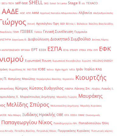
SHELL
Stage II
self-test
y
TEXACO
SECU-TECH
SKG
Sokol
Sri Lanka
sts
ΑΑΔΕ
Αλβανία
ΑΦΜ
1
ΑΟΖ
ΑΠΕ
Αγγελική Ναταλία Αδαμοπούλου
Αλεξανδρούπολη
Γιώργος
Αχτσιόγλου Έφη
Αττική
ΒΕΘ
Βέττας Ι.
Βαλκάνια
Βασίλης Βασιλειάδης
Γενική Συνέλευση
ΓΣΕΒΕΕ
Γερμανία
Μακεδονία
ΓΕΜΗ
Γαλλία
Διοικητικό Συμβούλιο
Διαβούλευση
ΥΛΙΣΤΗΡΙΑ
Δαγούμας Θ.
Δούκας Χάρης
ΕΦΚ
ΕΣΠΑ
ΕΡΤ
ΕΣΕΚ
Η ΑΝΤΑΓΩΝΙΣΜΟΥ
ΕΡΓΑΝΗ
ΕΣΥΔ
ΕΤΕΑΕΠ
ΕΤΕΚΑ
ΕΤΕπ
ΕΥΠ
νισμού
Ευρωπαϊκή Ένωση
Ευρωπαϊκό Κοινοβούλιο
Ευρώπη
ΗELLENiQ ENERGY
Ιταλία
ΙΟΒΕ
Ιράν
ΚΑΔ
Θράκη
Θωμαδάκης Μ.
ΙΝΕ-ΓΣΕΕ
Ικόνιο
Ιλχάν Αχμέτ
Ινδία
Κιουρτζής
ς Π.
Κατρίνης Μανώλης
Κεγκέρογλου Βασίλης
Κερατσίνι
Κώτσος Ευάγγελος
Κύπρος
σταντίνος
Λάτσης Σπ.
Λιανός Ι.
ΛΙΒΕΡΙΑ
Λέσβος
Μαυράκης
αμουλάκης Χ.
Μαρκόπουλος Δημήτρης
Μασαλής Γιώργος
Μελίδης Σπύρος
ρος
Μελισσανίδης Δημήτρης
Μερελής Κυριάκος
Ξυδάκης Ηρακλής
ΟΒΕ
ΝΑΞΟΣ
Νέα Μάκρη
ΟΓΑ
ΟΟΣΑ
ΟΦΑΕ
Οικονομικός
Παπαγεωργίου Νίκος
Παπαδοπούλου Έλλη
Παπαδημητρίου Μπ.
Πιερρακάκης Κυριάκος
εια Αττικής
Πετκίδης Βασίλης
Πετραλιάς Θάνος
Πιστωτικές κάρτες