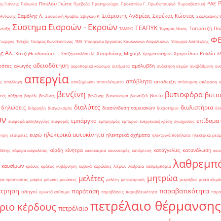
Πούλου Γιώτα
ΡΑΕ
ς Γιάννης
Πολωνία
Πρέβεζα
Πρατηριούχοι
Προκοπίου Γ.
Πρωθυπουργό
Πυροσβεστική
Σιάμισιης Ανδρέας
Σκρέκας Κώστας
Σαμόλης Λ.
 Αντώνης
Σαουδική Αραβία
Σβίγκου Ρ.
Σκυλακάκης 
Σύστημα Εισροών - Εκροών
ΤΕΑΠΥΚ
Ταπρατζή Πο
νταξη
ΤΑΜΕΙΟ
Ταγαράς Νίκος
Φ
Γιώργος
Τσεχία
Τσιάρας Κωνσταντίνος
ΥΜΕ
Υπουργείο Εργασίας Κοινωνικών Ασφαλίσεων
Υπουργό Ανάπτυξης
ς Αλ.
Χατζηθεοδοσίου Γ.
Χουρδάκης Μιχαήλ
Χρηστίδου Ραλλία
Χατζηνικολάου Ν.
Χρηματιστήριο
ά
αδειοδότηση
ρότες
αγωγός
αμόλυβδη
αεροπορικά καύσιμα
αιτήματα
ανάκτηση ατμών
αναβάθμιση
αν
απεργία
απόβλητα
απόδειξη
ς
απαλλαγή
αποζημίωση
αποτελέσματα
απόσυρση
απόφαση
βενζίνη
βυτιοφόρα
βυτι
βυτίο
τές
αύξηση
βαρέλι
βενζίνες
βενζίνης
βιοκαύσιμα
βιοντίζελ
διαλύτες
διυλιστήρια
δηλώσεις
διασύνδεση ταμειακών
διάρρηξη
διαγωνισμός
δικαστήριο
δό
ών
επίδομα
εμπάργκο
εισφορά αλληλεγγύης
εισφορές
εμπρησμός
εμπόριο
ενεργειακή κρίση
ενισχύσεις
ηλεκτρικά αυτοκίνητα
ευρώ
ηλεκτρικά οχήματα
ρηση
εταιρείες
ηλεκτρικά ποδήλατα
ηλεκτρικό ρεύ
κέρδη
κίνητρα
καταγγελίες
κατανάλωση
θέτης
κάμερα ασφαλείας
κακοκαιρία
κανονισμός
κατάρτιση
καυ
λαθρεμπ
 καυσίμων
κράνος
κράτος
κυβέρνηση
κυβικά
κυρώσεις
λίτρων
λαθραία
λαθρεμπορία
μητρώα
μελέτες
ρα προστασίας
μαφία
μείωση
μειώσεις
μελέτη
μεταφορικές
μικρόβια
μικτά κλιμά
έτρηση
παραβατικότητα
παράταση
οδηγοί
ορυκτά καύσιμα
παραβάσεις
παραβάτικότητα
παρα
πετρέλαιο θέρμανσης
ριο κέρδους
πετρέλαιο