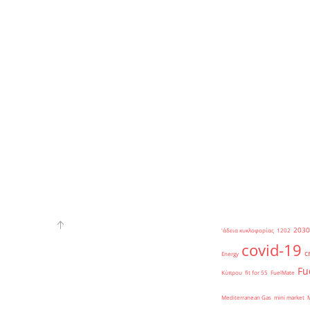
2030
'άδεια κυκλοφορίας
1202
covid-19
c
Energy
Fu
Κύπρου
fit for 55
FuelMate
Mediterranean Gas
mini market