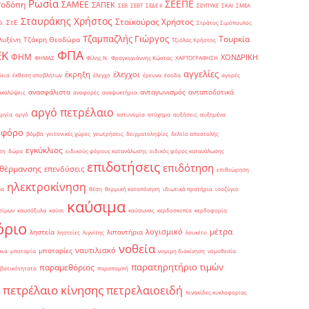
Ρωσία
ΣΕΕΠΕ
Ροδόπη
ΣΑΜΕΕ
ΣΑΠΕΚ
ΣΕΒ
ΣΕΒΤ
ΣΕΔΕ ΙΙ
ΣΕΥΠΥΚΕ
ΣΚΑΙ
ΣΜΕΑ
Σταυράκης Χρήστος
Σταϊκούρας Χρήστος
ΣτΕ
Θ.
Στράτος Σιμόπουλος
Τζαμπαζλής Γιώργος
Τουρκία
λυξένη
Τζάκρη Θεοδώρα
Τζιόλας Χρήστος
ΦΠΑ
ΕΚ
ΦΗΜ
ΧΟΝΔΡΙΚΗ
ΦΗΜΑΣ
Φίλης Ν.
Φραγκογιάννης Κώστας
ΧΑΡΤΟΓΡΑΦΗΣΗ
αγγελίες
έκρηξη
έλεγχοι
δεια
έκθεση αποβλήτων
έλεγχο
έρευνα
έσοδα
αγορές
ανασφάλιστα
ανταγωνισμός
ανταποδοτικά
ακαλύψεις
αναφορές
αναψυκτήρια
αργό πετρέλαιο
αργία
αργό
αστυνομία
ατύχημα
αυξήσεις
αυξημένα
οφόρο
βόμβα
γειτονικές χώρες
γεωτρήσεις
δειγματοληψίες
δελτίο αποστολής
εγκύκλιος
ση
δώρα
ειδικούς φόρους κατανάλωσης
ειδικός φόρος κατανάλωσης
επιδοτήσεις
επιδότηση
 θέρμανσης
επενδύσεις
επιθεώρηση
ηλεκτροκίνηση
μα
θέση
θερμική καταπόνηση
ιδιωτικά πρατήρια
ισοζύγιο
καύσιμα
σίμων
καυσόξυλα
καύσι
καύσωνας
κερδοσκοπία
κερδοφορία
όριο
μέτρα
λογισμικό
ληστεία
λιπαντήρια
ληστείες
λιγνίτης
λουκέτο
νοθεία
ναυτιλιακό
μπαταρίες
κια
μπαταρία
νομιμη διακίνηση
νομοθεσία
παρατηρητήριο τιμών
παραμεθόριος
βατικότητατα
παραπομπή
πετρέλαιο κίνησης
πετρελαιοειδή
πινακίδες κυκλοφορίας