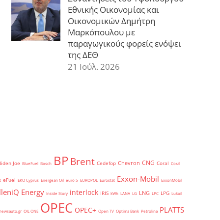
Εθνικής Οικονομίας και
Οικονομικών Δημήτρη
Μαρκόπουλου με
παραγωγικούς φορείς ενόψει
της ΔΕΘ
21 Ιούλ. 2026
BP
Brent
CNG
Chevron
Biden Joe
Cedefop
Coral
BlueFuel
Bosch
Coral
Exxon-Mobil
eFuel
t
EKO Cyprus
Energean Oil
euro 5
EUROPOL
Eurostat
ExxonMobil
lleniQ Energy
interlock
LNG
IRIS
LPG
Inside Story
kWh
LANA
LG
LPC
Lukoil
OPEC
PLATTS
OPEC+
newsauto.gr
OIL ONE
Open TV
Optima Bank
Petrolina