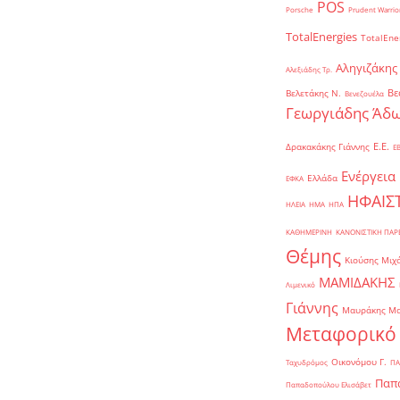
POS
Porsche
Prudent Warrio
TotalEnergies
TotalEne
Αληγιζάκης
Αλεξιάδης Τρ.
Βε
Βελετάκης Ν.
Βενεζουέλα
Γεωργιάδης Άδω
Ε.Ε.
Δρακακάκης Γιάννης
Ε
Ενέργεια
Ελλάδα
ΕΦΚΑ
ΗΦΑΙΣ
ΗΛΕΙΑ
ΗΜΑ
ΗΠΑ
ΚΑΘΗΜΕΡΙΝΗ
ΚΑΝΟΝΙΣΤΙΚΗ ΠΑ
Θέμης
Κιούσης Μιχ
ΜΑΜΙΔΑΚΗΣ
Λιμενικό
Γιάννης
Μαυράκης Μ
Μεταφορικό
Οικονόμου Γ.
Ταχυδρόμος
ΠΑ
Παπα
Παπαδοπούλου Ελισάβετ