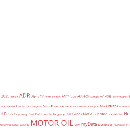
ADR
2035
ANT1
Alpha TV
app
ARAMCO
AVINOIL
adblue
Andre Bledjian
Autogas
Baker Hughes
rack spread
Delta Poseidon
e-ΕΦΚΑ
EBITDA
Cyclon
DAF
Dailymail
diesel
e-katanalotis
e-shop
Economis
He
el Pass
Greek Mafia
Guardian
Goldman Sachs
gov.gr
fuelprices.gr
fund
GPS
Handelsblatt
MOTOR OIL
myData
Mytilineos
Mohammad Sanusi Barkindo
MWh
myΘέρμανση