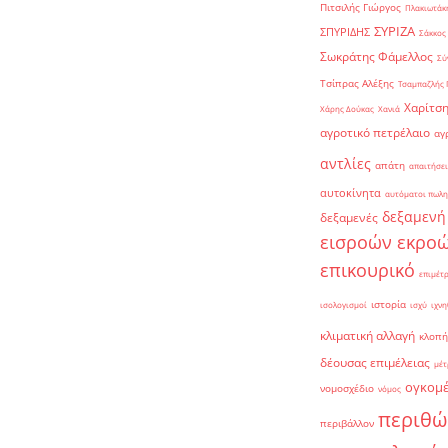
Πιτσιλής Γιώργος
Πλακιωτάκη
ΣΥΡΙΖΑ
ΣΠΥΡΙΔΗΣ
Σάκκος
Σωκράτης Φάμελλος
Σύ
Τσίπρας Αλέξης
Τσαμπαζλής 
Χαρίτση
Χάρης Δούκας
Χανιά
αγροτικό πετρέλαιο
αγ
αντλίες
απάτη
απαιτήσει
αυτοκίνητα
αυτόματοι πωλη
δεξαμενή
δεξαμενές
εισροών εκρο
επικουρικό
επιμέτ
ιστορία
ισολογισμοί
ισχύ
ιχνη
κλιματική αλλαγή
κλοπή
δέουσας επιμέλειας
μέτ
ογκομ
νομοσχέδιο
νόμος
περιθώ
περιβάλλον