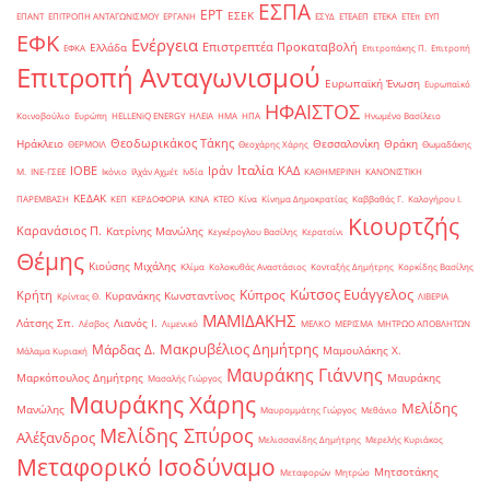
ΕΣΠΑ
ΕΡΤ
ΕΣΕΚ
ΕΠΑΝΤ
ΕΠΙΤΡΟΠΗ ΑΝΤΑΓΩΝΙΣΜΟΥ
ΕΡΓΑΝΗ
ΕΣΥΔ
ΕΤΕΑΕΠ
ΕΤΕΚΑ
ΕΤΕπ
ΕΥΠ
ΕΦΚ
Ενέργεια
Επιστρεπτέα Προκαταβολή
Ελλάδα
ΕΦΚΑ
Επιτροπάκης Π.
Επιτροπή
Επιτροπή Ανταγωνισμού
Ευρωπαϊκή Ένωση
Ευρωπαϊκό
ΗΦΑΙΣΤΟΣ
Κοινοβούλιο
Ευρώπη
ΗELLENiQ ENERGY
ΗΛΕΙΑ
ΗΜΑ
ΗΠΑ
Ηνωμένο Βασίλειο
Θεοδωρικάκος Τάκης
Ηράκλειο
Θεσσαλονίκη
Θράκη
ΘΕΡΜΟΙΛ
Θεοχάρης Χάρης
Θωμαδάκης
Ιταλία
ΙΟΒΕ
Ιράν
ΚΑΔ
Μ.
ΙΝΕ-ΓΣΕΕ
Ικόνιο
Ιλχάν Αχμέτ
Ινδία
ΚΑΘΗΜΕΡΙΝΗ
ΚΑΝΟΝΙΣΤΙΚΗ
ΚΕΔΑΚ
ΠΑΡΕΜΒΑΣΗ
ΚΕΠ
ΚΕΡΔΟΦΟΡΙΑ
ΚΙΝΑ
ΚΤΕΟ
Κίνα
Κίνημα Δημοκρατίας
Καββαθάς Γ.
Καλογήρου Ι.
Κιουρτζής
Καρανάσιος Π.
Κατρίνης Μανώλης
Κεγκέρογλου Βασίλης
Κερατσίνι
Θέμης
Κιούσης Μιχάλης
Κλίμα
Κολοκυθάς Αναστάσιος
Κονταξής Δημήτρης
Κορκίδης Βασίλης
Κώτσος Ευάγγελος
Κύπρος
Κρήτη
Κυρανάκης Κωνσταντίνος
Κρίντας Θ.
ΛΙΒΕΡΙΑ
ΜΑΜΙΔΑΚΗΣ
Λάτσης Σπ.
Λιανός Ι.
Λέσβος
Λιμενικό
ΜΕΛΚΟ
ΜΕΡΙΣΜΑ
ΜΗΤΡΩΟ ΑΠΟΒΛΗΤΩΝ
Μακρυβέλιος Δημήτρης
Μάρδας Δ.
Μαμουλάκης Χ.
Μάλαμα Κυριακή
Μαυράκης Γιάννης
Μαρκόπουλος Δημήτρης
Μαυράκης
Μασαλής Γιώργος
Μαυράκης Χάρης
Μελίδης
Μανώλης
Μαυρομμάτης Γιώργος
Μεθάνιο
Μελίδης Σπύρος
Αλέξανδρος
Μελισσανίδης Δημήτρης
Μερελής Κυριάκος
Μεταφορικό Ισοδύναμο
Μητσοτάκης
Μεταφορών
Μητρώο