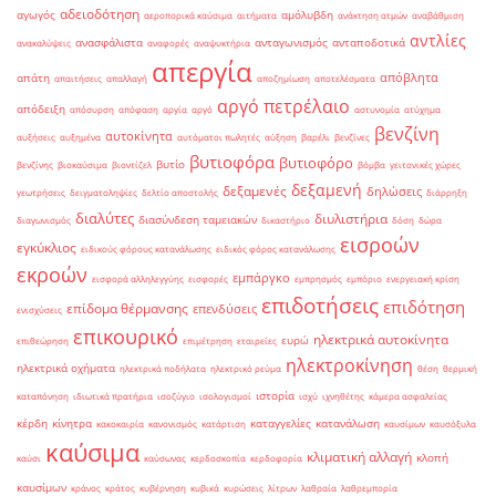
αδειοδότηση
αγωγός
αμόλυβδη
αεροπορικά καύσιμα
αιτήματα
ανάκτηση ατμών
αναβάθμιση
αντλίες
ανασφάλιστα
ανταγωνισμός
ανταποδοτικά
ανακαλύψεις
αναφορές
αναψυκτήρια
απεργία
απόβλητα
απάτη
απαιτήσεις
απαλλαγή
αποζημίωση
αποτελέσματα
αργό πετρέλαιο
απόδειξη
απόσυρση
απόφαση
αργία
αργό
αστυνομία
ατύχημα
βενζίνη
αυτοκίνητα
αυξήσεις
αυξημένα
αυτόματοι πωλητές
αύξηση
βαρέλι
βενζίνες
βυτιοφόρα
βυτιοφόρο
βυτίο
βενζίνης
βιοκαύσιμα
βιοντίζελ
βόμβα
γειτονικές χώρες
δεξαμενή
δεξαμενές
δηλώσεις
γεωτρήσεις
δειγματοληψίες
δελτίο αποστολής
διάρρηξη
διαλύτες
διυλιστήρια
διασύνδεση ταμειακών
διαγωνισμός
δικαστήριο
δόση
δώρα
εισροών
εγκύκλιος
ειδικούς φόρους κατανάλωσης
ειδικός φόρος κατανάλωσης
εκροών
εμπάργκο
εισφορά αλληλεγγύης
εισφορές
εμπρησμός
εμπόριο
ενεργειακή κρίση
επιδοτήσεις
επιδότηση
επίδομα θέρμανσης
επενδύσεις
ενισχύσεις
επικουρικό
ηλεκτρικά αυτοκίνητα
ευρώ
επιθεώρηση
επιμέτρηση
εταιρείες
ηλεκτροκίνηση
ηλεκτρικά οχήματα
ηλεκτρικά ποδήλατα
ηλεκτρικό ρεύμα
θέση
θερμική
ιστορία
καταπόνηση
ιδιωτικά πρατήρια
ισοζύγιο
ισολογισμοί
ισχύ
ιχνηθέτης
κάμερα ασφαλείας
κέρδη
κίνητρα
καταγγελίες
κατανάλωση
κακοκαιρία
κανονισμός
κατάρτιση
καυσίμων
καυσόξυλα
καύσιμα
κλιματική αλλαγή
κλοπή
καύσι
καύσωνας
κερδοσκοπία
κερδοφορία
καυσίμων
κράνος
κράτος
κυβέρνηση
κυβικά
κυρώσεις
λίτρων
λαθραία
λαθρεμπορία