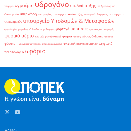
υδρογόνο
υγραέριο
υπ. Ανάπτυξης
τσιγάρο
υπ. Εργασίας
υπ.
υπερκέρδη
υπουργείο Ανάπτυξης
υπουργείο
Οικονομικών
υποτροφίες
υπουργείο Ενέργειας
υπουργείο Υποδομών & Μεταφορών
Οικονομικών
φορτιστές
φορτηγά
φορολογία
φορολογικά έσοδα
φορολόγηση
φυσικές καταστροφές
φυσικό αέριο
φόροι
φωτιά
φόρος άνθρακα
φωτοβολταϊκά
φόρος
φόρους
φόρτιση
ψηφιακό
ψηφιακή κάρτα εργασίας
χρονοκαθυστέρηση
ψηφιακά εργαλεία
ωράριο
πελατολόγιο
ΕΔΡΑ: