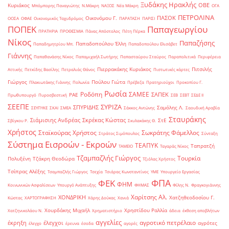
Ξυδάκης Ηρακλής
ΟΒΕ
Κυριάκος
Μπόμπορης Παναγιώτης
Ν.Μάκρη
ΝΑΞΟΣ
Νέα Μάκρη
ΟΓΑ
ΠΕΤΡΟΛΙΝΑ
ΠΑΣΟΚ
Οικονόμου Γ.
ΟΟΣΑ
ΟΦΑΕ
Οικονομικός Ταχυδρόμος
ΠΑΡΑΤΑΣΗ
ΠΑΡΙΣΙ
ΠΟΠΕΚ
Παπαγεωργίου
ΠΡΑΤΗΡΙΑ
ΠΡΟΘΕΣΜΙΑ
Πάνας Απόστολος
Πέτη Πέρκα
Νίκος
Παπαζήσης
Παπαδοπούλου Έλλη
Παπαδημητρίου Μπ.
Παπαδοπούλου Ελισάβετ
Γιάννης
Παπαθανάσης Νίκος
Παπαμιχαήλ Σωτήρης
Παπασταύρου Σταύρος
Παραπολιτικά
Περιφέρεια
Πιερρακάκης Κυριάκος
Πιτσιλής
Αττικής
Πετκίδης Βασίλης
Πετραλιάς Θάνος
Πιστωτικές κάρτες
Γιώργος
Πούλου Γιώτα
Πλακιωτάκης Γιάννης
Πολωνία
Πρέβεζα
Πρατηριούχοι
Προκοπίου Γ.
Ρωσία
Ροδόπη
ΣΑΜΕΕ
ΣΑΠΕΚ
ΡΑΕ
Πρωθυπουργό
Πυροσβεστική
ΣΕΒ
ΣΕΒΤ
ΣΕΔΕ ΙΙ
ΣΕΕΠΕ
ΣΥΡΙΖΑ
ΣΠΥΡΙΔΗΣ
Σαμόλης Λ.
ΣΕΥΠΥΚΕ
ΣΚΑΙ
ΣΜΕΑ
Σάκκος Αντώνης
Σαουδική Αραβία
Σταυράκης
Σιάμισιης Ανδρέας
Σκρέκας Κώστας
ΣτΕ
Σβίγκου Ρ.
Σκυλακάκης Θ.
Χρήστος
Σταϊκούρας Χρήστος
Σωκράτης Φάμελλος
Στράτος Σιμόπουλος
Σύνταξη
Σύστημα Εισροών - Εκροών
ΤΕΑΠΥΚ
Ταπρατζή
ΤΑΜΕΙΟ
Ταγαράς Νίκος
Τζαμπαζλής Γιώργος
Τουρκία
Πολυξένη
Τζάκρη Θεοδώρα
Τζιόλας Χρήστος
Τσίπρας Αλέξης
Τσαμπαζλής Γιώργος
Τσεχία
Τσιάρας Κωνσταντίνος
ΥΜΕ
Υπουργείο Εργασίας
ΦΠΑ
ΦΕΚ
ΦΗΜ
Κοινωνικών Ασφαλίσεων
Υπουργό Ανάπτυξης
ΦΗΜΑΣ
Φίλης Ν.
Φραγκογιάννης
Χαρίτσης Αλ.
ΧΟΝΔΡΙΚΗ
Χατζηθεοδοσίου Γ.
Κώστας
ΧΑΡΤΟΓΡΑΦΗΣΗ
Χάρης Δούκας
Χανιά
Χουρδάκης Μιχαήλ
Χρηστίδου Ραλλία
Χατζηνικολάου Ν.
Χρηματιστήριο
άδεια
έκθεση αποβλήτων
αγγελίες
αγροτικό πετρέλαιο
έκρηξη
έλεγχοι
αγρότες
έλεγχο
έρευνα
έσοδα
αγορές