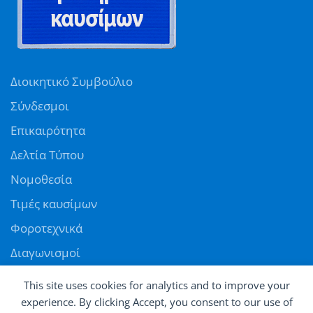
Διοικητικό Συμβούλιο
Σύνδεσμοι
Επικαιρότητα
Δελτία Τύπου
Νομοθεσία
Τιμές καυσίμων
Φοροτεχνικά
Διαγωνισμοί
Αγγελίες
This site uses cookies for analytics and to improve your
Θέσεις εργασίας
experience. By clicking Accept, you consent to our use of