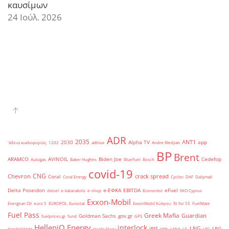
καυσίμων
24 Ιούλ. 2026
ADR
2035
ANT1
2030
Alpha TV
app
'άδεια κυκλοφορίας
1202
adblue
Andre Bledjian
BP
Brent
ARAMCO
AVINOIL
Biden Joe
Cedefop
Autogas
Baker Hughes
BlueFuel
Bosch
covid-19
CNG
Chevron
crack spread
Coral
Coral Energy
Cyclon
DAF
Dailymail
Delta Poseidon
e-ΕΦΚΑ
EBITDA
eFuel
diesel
e-katanalotis
e-shop
Economist
EKO Cyprus
Exxon-Mobil
Energean Oil
euro 5
EUROPOL
Eurostat
ExxonMobil Κύπρου
fit for 55
FuelMate
Fuel Pass
Greek Mafia
Guardian
Goldman Sachs
gov.gr
fuelprices.gr
fund
GPS
HelleniQ Energy
interlock
LNG
IRIS
LPG
Handelsblatt
Inside Story
kWh
LANA
LG
LPC