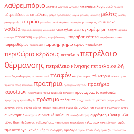
λαθρεμπόριο
λογισμικό
ληστεία
λιπαντήρια
ληστείες
λιγνίτης
λουκέτο
μελέτες
μέτρα δέουσας επιμέλειας
μέτρα προστασίας
μαφία
μείωση
μειώσεις
μελέτη
μητρώα
ναυτιλιακό
μπαταρίες
μεταφορικές
μικρόβια
μικτά κλιμάκια
μπαταρία
νοθεία
ογκομέτρηση
νομοσχέδιο
οδηγοί
νομιμη διακίνηση
νομοθεσία
νόμος
ορυκτά
παραβατικότητα
παράταση
καύσιμα
παραβάσεις
παραβάτικότητα
παραβατικότητατα
παρατηρητήριο τιμών
παραμεθόριος
περιβάλλον
παραπομπή
πετρέλαιο
περιθώριο κέρδους
πετρέλαιο
θέρμανσης
πετρέλαιο κίνησης
πετρελαιοειδή
πλαφόν
πλυντήρια
πληθωρισμός
πλυντήριο
πινακίδες κυκλοφορίας
πιστοποιητικά
πρατήρια
πρατήριο
πράσινο τέλος
πρακτικό
πρατήριο ενέργειας
καυσίμων
προδιαγραφές
προθεσμία
προβλήματα
προγραμματικές δηλώσεις
πρόστιμα
πρόσωπα
πυρκαγιά
προμέτρηση
πρωταθλητές
πτωχευτικός
ρεύμα
ρούβλια
συνάντηση
ρύπανση
ρύποι
σούπερ μάρκετ
στάθμη
στατιστικά
συμμορία
συνέδριο
συνέντευξη τύπου
τάνκερ
τέλη
σφράγιση
συναντήσεις
συνθετικά καύσιμα
συνεργεία
συνταξιοδότηση
τελωνείο
τέλος Επιτηδεύματος
ταξινομήσεις
τιμές
ταξινόμηση
τεκμηρίωση
τηλεδιάσκεψη
τιμοκατάλογοι χονδρικής
τιμολόγηση
τιμολόγιο
τολουόλη
τιμών
τράπεζες
τροπολογία