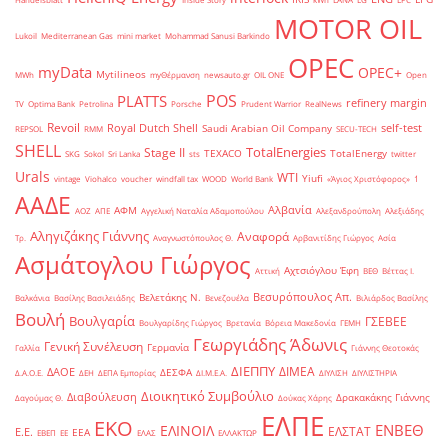
MOTOR OIL
Lukoil
Mediterranean Gas
mini market
Mohammad Sanusi Barkindo
OPEC
myData
OPEC+
Mytilineos
MWh
myΘέρμανση
newsauto.gr
OIL ONE
Open
POS
PLATTS
refinery margin
TV
Optima Bank
Petrolina
Porsche
Prudent Warrior
RealNews
Revoil
Royal Dutch Shell
self-test
Saudi Arabian Oil Company
REPSOL
RMM
SECU-TECH
SHELL
TotalEnergies
Stage II
TEXACO
TotalEnergy
SKG
Sokol
Sri Lanka
sts
twitter
Urals
WTI
Yiufi
vintage
Viohalco
voucher
windfall tax
WOOD
World Bank
«Άγιος Χριστόφορος»
΄1
ΑΑΔΕ
Αλβανία
ΑΦΜ
ΑΟΖ
ΑΠΕ
Αγγελική Ναταλία Αδαμοπούλου
Αλεξανδρούπολη
Αλεξιάδης
Αληγιζάκης Γιάννης
Αναφορά
Τρ.
Αναγνωστόπουλος Θ.
Αρβανιτίδης Γιώργος
Ασία
Ασμάτογλου Γιώργος
Αχτσιόγλου Έφη
Αττική
ΒΕΘ
Βέττας Ι.
Βεσυρόπουλος Απ.
Βελετάκης Ν.
Βαλκάνια
Βασίλης Βασιλειάδης
Βενεζουέλα
Βιλιάρδος Βασίλης
Βουλή
Βουλγαρία
ΓΣΕΒΕΕ
Βουλγαρίδης Γιώργος
Βρετανία
Βόρεια Μακεδονία
ΓΕΜΗ
Γεωργιάδης Άδωνις
Γενική Συνέλευση
Γερμανία
Γαλλία
Γιάννης Θεοτοκάς
ΔΙΕΠΠΥ
ΔΙΜΕΑ
ΔΑΟΕ
ΔΕΣΦΑ
Δ.Α.Ο.Ε.
ΔΕΗ
ΔΕΠΑ Εμπορίας
ΔΙ.Μ.Ε.Α.
ΔΙΥΛΙΣΗ
ΔΙΥΛΙΣΤΗΡΙΑ
Διοικητικό Συμβούλιο
Διαβούλευση
Δρακακάκης Γιάννης
Δαγούμας Θ.
Δούκας Χάρης
ΕΛΠΕ
ΕΚΟ
ΕΝΒΕΘ
ΕΛΙΝΟΙΛ
ΕΛΣΤΑΤ
Ε.Ε.
ΕΕΑ
ΕΒΕΠ
ΕΕ
ΕΛΑΣ
ΕΛΛΑΚΤΩΡ