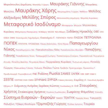
Μαυράκης Γιάννης
Μαρκόπουλος Δημήτρης
Μαυράκης
Μασαλής Γιώργος
Μαυράκης Χάρης
Μελίδης
Μανώλης
Μαυρομμάτης Γιώργος
Μεθάνιο
Μελίδης Σπύρος
Αλέξανδρος
Μελισσανίδης Δημήτρης
Μερελής Κυριάκος
Μεταφορικό Ισοδύναμο
Μητσοτάκης
Μεταφορών
Μητρώο
Ξυδάκης Ηρακλής
ΟΒΕ
Κυριάκος
Μπόμπορης Παναγιώτης
Ν.Μάκρη
ΝΑΞΟΣ
Νέα Μάκρη
ΟΓΑ
ΠΕΤΡΟΛΙΝΑ
ΠΑΣΟΚ
Οικονόμου Γ.
ΟΟΣΑ
ΟΦΑΕ
Οικονομικός Ταχυδρόμος
ΠΑΡΑΤΑΣΗ
ΠΑΡΙΣΙ
ΠΟΠΕΚ
Παπαγεωργίου
ΠΡΑΤΗΡΙΑ
ΠΡΟΘΕΣΜΙΑ
Πάνας Απόστολος
Πέτη Πέρκα
Νίκος
Παπαζήσης
Παπαδοπούλου Έλλη
Παπαδημητρίου Μπ.
Παπαδοπούλου Ελισάβετ
Γιάννης
Παπαθανάσης Νίκος
Παπαμιχαήλ Σωτήρης
Παπασταύρου Σταύρος
Παραπολιτικά
Περιφέρεια
Πιερρακάκης Κυριάκος
Πιτσιλής
Αττικής
Πετκίδης Βασίλης
Πετραλιάς Θάνος
Πιστωτικές κάρτες
Γιώργος
Πούλου Γιώτα
Πλακιωτάκης Γιάννης
Πολωνία
Πρέβεζα
Πρατηριούχοι
Προκοπίου Γ.
Ρωσία
Ροδόπη
ΣΑΜΕΕ
ΣΑΠΕΚ
ΡΑΕ
Πρωθυπουργό
Πυροσβεστική
ΣΕΒ
ΣΕΒΤ
ΣΕΔΕ ΙΙ
ΣΕΕΠΕ
ΣΥΡΙΖΑ
ΣΠΥΡΙΔΗΣ
Σαμόλης Λ.
ΣΕΥΠΥΚΕ
ΣΚΑΙ
ΣΜΕΑ
Σάκκος Αντώνης
Σαουδική Αραβία
Σταυράκης
Σιάμισιης Ανδρέας
Σκρέκας Κώστας
ΣτΕ
Σβίγκου Ρ.
Σκυλακάκης Θ.
Χρήστος
Σταϊκούρας Χρήστος
Σωκράτης Φάμελλος
Στράτος Σιμόπουλος
Σύνταξη
Σύστημα Εισροών - Εκροών
ΤΕΑΠΥΚ
Ταπρατζή
ΤΑΜΕΙΟ
Ταγαράς Νίκος
Τζαμπαζλής Γιώργος
Τουρκία
Πολυξένη
Τζάκρη Θεοδώρα
Τζιόλας Χρήστος