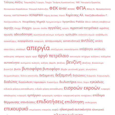
Τσίπρας Αλέξης
Τσαμπαζλής Γιώργος
Τσεχία
Τσιάρας Κωνσταντίνος
ΥΜΕ
Υπουργείο Εργασίας
ΦΠΑ
ΦΕΚ
ΦΗΜ
Κοινωνικών Ασφαλίσεων
Υπουργό Ανάπτυξης
ΦΗΜΑΣ
Φίλης Ν.
Φραγκογιάννης
Χαρίτσης Αλ.
ΧΟΝΔΡΙΚΗ
Χατζηθεοδοσίου Γ.
Κώστας
ΧΑΡΤΟΓΡΑΦΗΣΗ
Χάρης Δούκας
Χανιά
Χουρδάκης Μιχαήλ
Χρηστίδου Ραλλία
Χατζηνικολάου Ν.
Χρηματιστήριο
άδεια
έκθεση αποβλήτων
αγγελίες
αγροτικό πετρέλαιο
έκρηξη
έλεγχοι
αγρότες
έλεγχο
έρευνα
έσοδα
αγορές
αδειοδότηση
αγωγός
αμόλυβδη
αεροπορικά καύσιμα
αιτήματα
ανάκτηση ατμών
αναβάθμιση
αντλίες
ανασφάλιστα
ανταγωνισμός
ανταποδοτικά
απάτη
ανακαλύψεις
αναφορές
απεργία
απόβλητα
απόδειξη
απαιτήσεις
απαλλαγή
αποζημίωση
αποτελέσματα
αργό πετρέλαιο
απόσυρση
απόφαση
αργία
αργό
αστυνομία
ατύχημα
αυξήσεις
αυξημένα
βενζίνη
αυτοκίνητα
αυτόματοι πωλητές
αύξηση
βαρέλι
βενζίνες
βενζίνης
βιοκαύσιμα
βυτιοφόρα
βυτιοφόρο
βυτίο
βιοντίζελ
βόμβα
γειτονικές χώρες
γεωτρήσεις
δεξαμενή
δεξαμενές
δηλώσεις
δειγματοληψίες
δελτίο αποστολής
διάρρηξη
διαγωνισμός
διαλύτες
διυλιστήρια
εγκύκλιος
διασύνδεση ταμειακών
δικαστήριο
δόση
δώρα
εισροών εκροών
ειδικούς φόρους κατανάλωσης
ειδικός φόρος κατανάλωσης
εισφορά
επίδομα
εμπάργκο
αλληλεγγύης
εισφορές
εμπρησμός
εμπόριο
ενεργειακή κρίση
ενισχύσεις
επιδοτήσεις
επιδότηση
θέρμανσης
επενδύσεις
επιθεώρηση
επικουρικό
ηλεκτρικά αυτοκίνητα
ευρώ
ηλεκτρικά
επιμέτρηση
εταιρείες