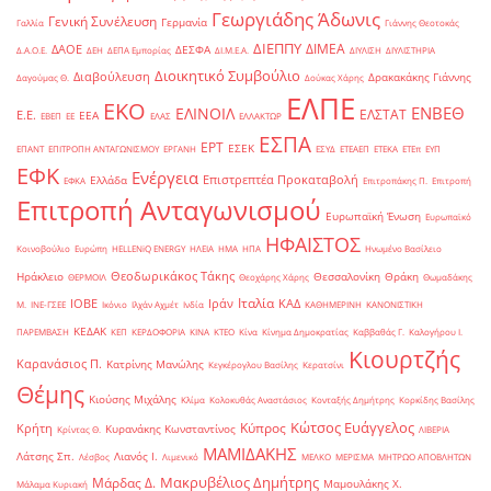
Γεωργιάδης Άδωνις
Γενική Συνέλευση
Γερμανία
Γαλλία
Γιάννης Θεοτοκάς
ΔΙΕΠΠΥ
ΔΙΜΕΑ
ΔΑΟΕ
ΔΕΣΦΑ
Δ.Α.Ο.Ε.
ΔΕΗ
ΔΕΠΑ Εμπορίας
ΔΙ.Μ.Ε.Α.
ΔΙΥΛΙΣΗ
ΔΙΥΛΙΣΤΗΡΙΑ
Διοικητικό Συμβούλιο
Διαβούλευση
Δρακακάκης Γιάννης
Δαγούμας Θ.
Δούκας Χάρης
ΕΛΠΕ
ΕΚΟ
ΕΝΒΕΘ
ΕΛΙΝΟΙΛ
ΕΛΣΤΑΤ
Ε.Ε.
ΕΕΑ
ΕΒΕΠ
ΕΕ
ΕΛΑΣ
ΕΛΛΑΚΤΩΡ
ΕΣΠΑ
ΕΡΤ
ΕΣΕΚ
ΕΠΑΝΤ
ΕΠΙΤΡΟΠΗ ΑΝΤΑΓΩΝΙΣΜΟΥ
ΕΡΓΑΝΗ
ΕΣΥΔ
ΕΤΕΑΕΠ
ΕΤΕΚΑ
ΕΤΕπ
ΕΥΠ
ΕΦΚ
Ενέργεια
Επιστρεπτέα Προκαταβολή
Ελλάδα
ΕΦΚΑ
Επιτροπάκης Π.
Επιτροπή
Επιτροπή Ανταγωνισμού
Ευρωπαϊκή Ένωση
Ευρωπαϊκό
ΗΦΑΙΣΤΟΣ
Κοινοβούλιο
Ευρώπη
ΗELLENiQ ENERGY
ΗΛΕΙΑ
ΗΜΑ
ΗΠΑ
Ηνωμένο Βασίλειο
Θεοδωρικάκος Τάκης
Ηράκλειο
Θεσσαλονίκη
Θράκη
ΘΕΡΜΟΙΛ
Θεοχάρης Χάρης
Θωμαδάκης
Ιταλία
ΙΟΒΕ
Ιράν
ΚΑΔ
Μ.
ΙΝΕ-ΓΣΕΕ
Ικόνιο
Ιλχάν Αχμέτ
Ινδία
ΚΑΘΗΜΕΡΙΝΗ
ΚΑΝΟΝΙΣΤΙΚΗ
ΚΕΔΑΚ
ΠΑΡΕΜΒΑΣΗ
ΚΕΠ
ΚΕΡΔΟΦΟΡΙΑ
ΚΙΝΑ
ΚΤΕΟ
Κίνα
Κίνημα Δημοκρατίας
Καββαθάς Γ.
Καλογήρου Ι.
Κιουρτζής
Καρανάσιος Π.
Κατρίνης Μανώλης
Κεγκέρογλου Βασίλης
Κερατσίνι
Θέμης
Κιούσης Μιχάλης
Κλίμα
Κολοκυθάς Αναστάσιος
Κονταξής Δημήτρης
Κορκίδης Βασίλης
Κώτσος Ευάγγελος
Κύπρος
Κρήτη
Κυρανάκης Κωνσταντίνος
Κρίντας Θ.
ΛΙΒΕΡΙΑ
ΜΑΜΙΔΑΚΗΣ
Λάτσης Σπ.
Λιανός Ι.
Λέσβος
Λιμενικό
ΜΕΛΚΟ
ΜΕΡΙΣΜΑ
ΜΗΤΡΩΟ ΑΠΟΒΛΗΤΩΝ
Μακρυβέλιος Δημήτρης
Μάρδας Δ.
Μαμουλάκης Χ.
Μάλαμα Κυριακή