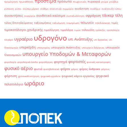
πρόστιμα
πρόσωπα
πυρκαγιά
προμέτρηση
πρωταθλητές
πτωχευτικός
ρεύμα
ρούβλια
συνάντηση
ρύπανση
ρύποι
σούπερ μάρκετ
στάθμη
στατιστικά
συμμορία
συνέδριο
συνέντευξη τύπου
τάνκερ
τέλη
σφράγιση
συναντήσεις
συνθετικά καύσιμα
συνεργεία
συνταξιοδότηση
τελωνείο
τέλος Επιτηδεύματος
ταξινομήσεις
τιμές
ταξινόμηση
τεκμηρίωση
τηλεδιάσκεψη
τιμοκατάλογοι χονδρικής
τιμολόγηση
τιμολόγιο
τολουόλη
τιμών
τράπεζες
τροπολογία
υδρογόνο
υγραέριο
υπ. Ανάπτυξης
τσιγάρο
υπ. Εργασίας
υπ.
υπερκέρδη
υπουργείο Ανάπτυξης
υπουργείο
Οικονομικών
υποτροφίες
υπουργείο Ενέργειας
υπουργείο Υποδομών & Μεταφορών
Οικονομικών
φορτιστές
φορτηγά
φορολογία
φορολογικά έσοδα
φορολόγηση
φυσικές καταστροφές
φυσικό αέριο
φόροι
φωτιά
φόρος άνθρακα
φωτοβολταϊκά
φόρος
φόρους
φόρτιση
ψηφιακό
ψηφιακή κάρτα εργασίας
χρονοκαθυστέρηση
ψηφιακά εργαλεία
ωράριο
πελατολόγιο