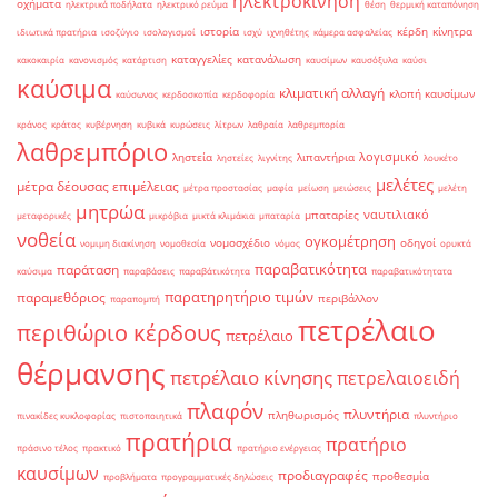
ηλεκτροκίνηση
οχήματα
ηλεκτρικά ποδήλατα
ηλεκτρικό ρεύμα
θέση
θερμική καταπόνηση
ιστορία
κέρδη
κίνητρα
ιδιωτικά πρατήρια
ισοζύγιο
ισολογισμοί
ισχύ
ιχνηθέτης
κάμερα ασφαλείας
καταγγελίες
κατανάλωση
κακοκαιρία
κανονισμός
κατάρτιση
καυσίμων
καυσόξυλα
καύσι
καύσιμα
κλιματική αλλαγή
κλοπή καυσίμων
καύσωνας
κερδοσκοπία
κερδοφορία
κράνος
κράτος
κυβέρνηση
κυβικά
κυρώσεις
λίτρων
λαθραία
λαθρεμπορία
λαθρεμπόριο
λογισμικό
ληστεία
λιπαντήρια
ληστείες
λιγνίτης
λουκέτο
μελέτες
μέτρα δέουσας επιμέλειας
μέτρα προστασίας
μαφία
μείωση
μειώσεις
μελέτη
μητρώα
ναυτιλιακό
μπαταρίες
μεταφορικές
μικρόβια
μικτά κλιμάκια
μπαταρία
νοθεία
ογκομέτρηση
νομοσχέδιο
οδηγοί
νομιμη διακίνηση
νομοθεσία
νόμος
ορυκτά
παραβατικότητα
παράταση
καύσιμα
παραβάσεις
παραβάτικότητα
παραβατικότητατα
παρατηρητήριο τιμών
παραμεθόριος
περιβάλλον
παραπομπή
πετρέλαιο
περιθώριο κέρδους
πετρέλαιο
θέρμανσης
πετρέλαιο κίνησης
πετρελαιοειδή
πλαφόν
πλυντήρια
πληθωρισμός
πινακίδες κυκλοφορίας
πιστοποιητικά
πλυντήριο
πρατήρια
πρατήριο
πράσινο τέλος
πρακτικό
πρατήριο ενέργειας
καυσίμων
προδιαγραφές
προθεσμία
προβλήματα
προγραμματικές δηλώσεις