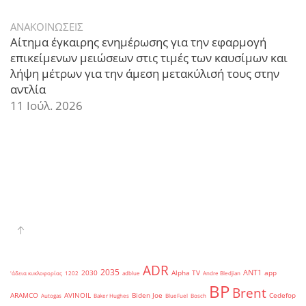
ΑΝΑΚΟΙΝΩΣΕΙΣ
Αίτημα έγκαιρης ενημέρωσης για την εφαρμογή
επικείμενων μειώσεων στις τιμές των καυσίμων και
λήψη μέτρων για την άμεση μετακύλισή τους στην
αντλία
11 Ιούλ. 2026
ADR
2035
ANT1
2030
Alpha TV
app
'άδεια κυκλοφορίας
1202
adblue
Andre Bledjian
BP
Brent
ARAMCO
AVINOIL
Biden Joe
Cedefop
Autogas
Baker Hughes
BlueFuel
Bosch