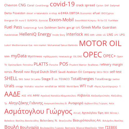
covid-19
CNG
Chevron
crack spread
Coral
Coral Energy
Cyclon
DAF
Dailymail
Delta Poseidon
e-ΕΦΚΑ
EBITDA
eFuel
diesel
e-katanalotis
e-shop
Economist
EKO Cyprus
Exxon-Mobil
Energean Oil
euro 5
EUROPOL
Eurostat
ExxonMobil Κύπρου
fit for 55
FuelMate
Fuel Pass
Greek Mafia
Guardian
Goldman Sachs
gov.gr
fuelprices.gr
fund
GPS
HelleniQ Energy
interlock
LNG
IRIS
LPG
Handelsblatt
Inside Story
kWh
LANA
LG
LPC
MOTOR OIL
Lukoil
Mediterranean Gas
mini market
Mohammad Sanusi Barkindo
OPEC
myData
OPEC+
Mytilineos
MWh
myΘέρμανση
newsauto.gr
OIL ONE
Open
POS
PLATTS
refinery margin
TV
Optima Bank
Petrolina
Porsche
Prudent Warrior
RealNews
Revoil
Royal Dutch Shell
self-test
Saudi Arabian Oil Company
REPSOL
RMM
SECU-TECH
SHELL
TotalEnergies
Stage II
TEXACO
TotalEnergy
SKG
Sokol
Sri Lanka
sts
twitter
Urals
WTI
Yiufi
vintage
Viohalco
voucher
windfall tax
WOOD
World Bank
«Άγιος Χριστόφορος»
΄1
ΑΑΔΕ
Αλβανία
ΑΦΜ
ΑΟΖ
ΑΠΕ
Αγγελική Ναταλία Αδαμοπούλου
Αλεξανδρούπολη
Αλεξιάδης
Αληγιζάκης Γιάννης
Αναφορά
Τρ.
Αναγνωστόπουλος Θ.
Αρβανιτίδης Γιώργος
Ασία
Ασμάτογλου Γιώργος
Αχτσιόγλου Έφη
Αττική
ΒΕΘ
Βέττας Ι.
Βεσυρόπουλος Απ.
Βελετάκης Ν.
Βαλκάνια
Βασίλης Βασιλειάδης
Βενεζουέλα
Βιλιάρδος Βασίλης
Βουλή
Βουλγαρία
ΓΣΕΒΕΕ
Βουλγαρίδης Γιώργος
Βρετανία
Βόρεια Μακεδονία
ΓΕΜΗ