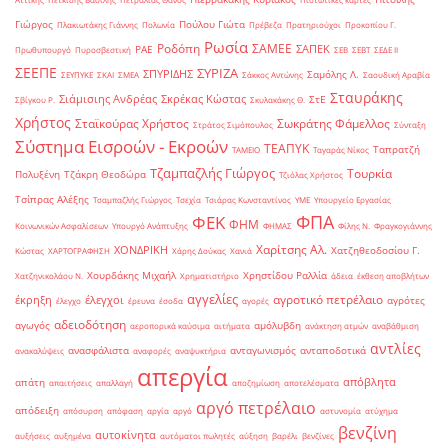
Γιώργος
Πούλου Γιώτα
Πλακιωτάκης Γιάννης
Πολωνία
Πρέβεζα
Πρατηριούχοι
Προκοπίου Γ.
Ρωσία
Ροδόπη
ΣΑΜΕΕ
ΣΑΠΕΚ
ΡΑΕ
Πρωθυπουργό
Πυροσβεστική
ΣΕΒ
ΣΕΒΤ
ΣΕΔΕ ΙΙ
ΣΕΕΠΕ
ΣΥΡΙΖΑ
ΣΠΥΡΙΔΗΣ
Σαμόλης Λ.
ΣΕΥΠΥΚΕ
ΣΚΑΙ
ΣΜΕΑ
Σάκκος Αντώνης
Σαουδική Αραβία
Σταυράκης
Σιάμισιης Ανδρέας
Σκρέκας Κώστας
ΣτΕ
Σβίγκου Ρ.
Σκυλακάκης Θ.
Χρήστος
Σταϊκούρας Χρήστος
Σωκράτης Φάμελλος
Στράτος Σιμόπουλος
Σύνταξη
Σύστημα Εισροών - Εκροών
ΤΕΑΠΥΚ
Ταπρατζή
ΤΑΜΕΙΟ
Ταγαράς Νίκος
Τζαμπαζλής Γιώργος
Τουρκία
Πολυξένη
Τζάκρη Θεοδώρα
Τζιόλας Χρήστος
Τσίπρας Αλέξης
Τσαμπαζλής Γιώργος
Τσεχία
Τσιάρας Κωνσταντίνος
ΥΜΕ
Υπουργείο Εργασίας
ΦΠΑ
ΦΕΚ
ΦΗΜ
Κοινωνικών Ασφαλίσεων
Υπουργό Ανάπτυξης
ΦΗΜΑΣ
Φίλης Ν.
Φραγκογιάννης
Χαρίτσης Αλ.
ΧΟΝΔΡΙΚΗ
Χατζηθεοδοσίου Γ.
Κώστας
ΧΑΡΤΟΓΡΑΦΗΣΗ
Χάρης Δούκας
Χανιά
Χουρδάκης Μιχαήλ
Χρηστίδου Ραλλία
Χατζηνικολάου Ν.
Χρηματιστήριο
άδεια
έκθεση αποβλήτων
αγγελίες
αγροτικό πετρέλαιο
έκρηξη
έλεγχοι
αγρότες
έλεγχο
έρευνα
έσοδα
αγορές
αδειοδότηση
αγωγός
αμόλυβδη
αεροπορικά καύσιμα
αιτήματα
ανάκτηση ατμών
αναβάθμιση
αντλίες
ανασφάλιστα
ανταγωνισμός
ανταποδοτικά
ανακαλύψεις
αναφορές
αναψυκτήρια
απεργία
απόβλητα
απάτη
απαιτήσεις
απαλλαγή
αποζημίωση
αποτελέσματα
αργό πετρέλαιο
απόδειξη
απόσυρση
απόφαση
αργία
αργό
αστυνομία
ατύχημα
βενζίνη
αυτοκίνητα
αυξήσεις
αυξημένα
αυτόματοι πωλητές
αύξηση
βαρέλι
βενζίνες