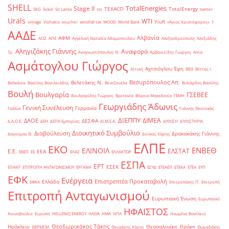
SHELL
TotalEnergies
Stage II
TEXACO
TotalEnergy
SKG
Sokol
Sri Lanka
sts
twitter
Urals
WTI
Yiufi
vintage
Viohalco
voucher
windfall tax
WOOD
World Bank
«Άγιος Χριστόφορος»
΄1
ΑΑΔΕ
Αλβανία
ΑΦΜ
ΑΟΖ
ΑΠΕ
Αγγελική Ναταλία Αδαμοπούλου
Αλεξανδρούπολη
Αλεξιάδης
Αληγιζάκης Γιάννης
Αναφορά
Τρ.
Αναγνωστόπουλος Θ.
Αρβανιτίδης Γιώργος
Ασία
Ασμάτογλου Γιώργος
Αχτσιόγλου Έφη
Αττική
ΒΕΘ
Βέττας Ι.
Βεσυρόπουλος Απ.
Βελετάκης Ν.
Βαλκάνια
Βασίλης Βασιλειάδης
Βενεζουέλα
Βιλιάρδος Βασίλης
Βουλή
Βουλγαρία
ΓΣΕΒΕΕ
Βουλγαρίδης Γιώργος
Βρετανία
Βόρεια Μακεδονία
ΓΕΜΗ
Γεωργιάδης Άδωνις
Γενική Συνέλευση
Γερμανία
Γαλλία
Γιάννης Θεοτοκάς
ΔΙΕΠΠΥ
ΔΙΜΕΑ
ΔΑΟΕ
ΔΕΣΦΑ
Δ.Α.Ο.Ε.
ΔΕΗ
ΔΕΠΑ Εμπορίας
ΔΙ.Μ.Ε.Α.
ΔΙΥΛΙΣΗ
ΔΙΥΛΙΣΤΗΡΙΑ
Διοικητικό Συμβούλιο
Διαβούλευση
Δρακακάκης Γιάννης
Δαγούμας Θ.
Δούκας Χάρης
ΕΛΠΕ
ΕΚΟ
ΕΝΒΕΘ
ΕΛΙΝΟΙΛ
ΕΛΣΤΑΤ
Ε.Ε.
ΕΕΑ
ΕΒΕΠ
ΕΕ
ΕΛΑΣ
ΕΛΛΑΚΤΩΡ
ΕΣΠΑ
ΕΡΤ
ΕΣΕΚ
ΕΠΑΝΤ
ΕΠΙΤΡΟΠΗ ΑΝΤΑΓΩΝΙΣΜΟΥ
ΕΡΓΑΝΗ
ΕΣΥΔ
ΕΤΕΑΕΠ
ΕΤΕΚΑ
ΕΤΕπ
ΕΥΠ
ΕΦΚ
Ενέργεια
Επιστρεπτέα Προκαταβολή
Ελλάδα
ΕΦΚΑ
Επιτροπάκης Π.
Επιτροπή
Επιτροπή Ανταγωνισμού
Ευρωπαϊκή Ένωση
Ευρωπαϊκό
ΗΦΑΙΣΤΟΣ
Κοινοβούλιο
Ευρώπη
ΗELLENiQ ENERGY
ΗΛΕΙΑ
ΗΜΑ
ΗΠΑ
Ηνωμένο Βασίλειο
Θεοδωρικάκος Τάκης
Ηράκλειο
Θεσσαλονίκη
Θράκη
ΘΕΡΜΟΙΛ
Θεοχάρης Χάρης
Θωμαδάκης