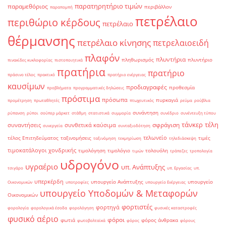
παρατηρητήριο τιμών
παραμεθόριος
περιβάλλον
παραπομπή
πετρέλαιο
περιθώριο κέρδους
πετρέλαιο
θέρμανσης
πετρέλαιο κίνησης
πετρελαιοειδή
πλαφόν
πλυντήρια
πληθωρισμός
πλυντήριο
πινακίδες κυκλοφορίας
πιστοποιητικά
πρατήρια
πρατήριο
πράσινο τέλος
πρακτικό
πρατήριο ενέργειας
καυσίμων
προδιαγραφές
προθεσμία
προβλήματα
προγραμματικές δηλώσεις
πρόστιμα
πρόσωπα
πυρκαγιά
προμέτρηση
πρωταθλητές
πτωχευτικός
ρεύμα
ρούβλια
συνάντηση
ρύπανση
ρύποι
σούπερ μάρκετ
στάθμη
στατιστικά
συμμορία
συνέδριο
συνέντευξη τύπου
τάνκερ
τέλη
σφράγιση
συναντήσεις
συνθετικά καύσιμα
συνεργεία
συνταξιοδότηση
τελωνείο
τέλος Επιτηδεύματος
ταξινομήσεις
τιμές
ταξινόμηση
τεκμηρίωση
τηλεδιάσκεψη
τιμοκατάλογοι χονδρικής
τιμολόγηση
τιμολόγιο
τολουόλη
τιμών
τράπεζες
τροπολογία
υδρογόνο
υγραέριο
υπ. Ανάπτυξης
τσιγάρο
υπ. Εργασίας
υπ.
υπερκέρδη
υπουργείο Ανάπτυξης
υπουργείο
Οικονομικών
υποτροφίες
υπουργείο Ενέργειας
υπουργείο Υποδομών & Μεταφορών
Οικονομικών
φορτιστές
φορτηγά
φορολογία
φορολογικά έσοδα
φορολόγηση
φυσικές καταστροφές
φυσικό αέριο
φόροι
φωτιά
φόρος άνθρακα
φωτοβολταϊκά
φόρος
φόρους