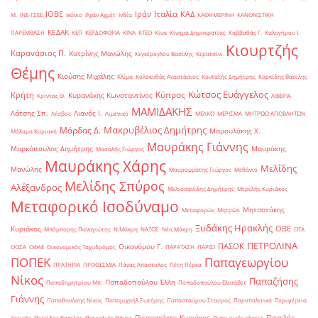
Ιταλία
ΙΟΒΕ
Ιράν
ΚΑΔ
Μ.
ΙΝΕ-ΓΣΕΕ
Ικόνιο
Ιλχάν Αχμέτ
Ινδία
ΚΑΘΗΜΕΡΙΝΗ
ΚΑΝΟΝΙΣΤΙΚΗ
ΚΕΔΑΚ
ΠΑΡΕΜΒΑΣΗ
ΚΕΠ
ΚΕΡΔΟΦΟΡΙΑ
ΚΙΝΑ
ΚΤΕΟ
Κίνα
Κίνημα Δημοκρατίας
Καββαθάς Γ.
Καλογήρου Ι.
Κιουρτζής
Καρανάσιος Π.
Κατρίνης Μανώλης
Κεγκέρογλου Βασίλης
Κερατσίνι
Θέμης
Κιούσης Μιχάλης
Κλίμα
Κολοκυθάς Αναστάσιος
Κονταξής Δημήτρης
Κορκίδης Βασίλης
Κώτσος Ευάγγελος
Κύπρος
Κρήτη
Κυρανάκης Κωνσταντίνος
Κρίντας Θ.
ΛΙΒΕΡΙΑ
ΜΑΜΙΔΑΚΗΣ
Λάτσης Σπ.
Λιανός Ι.
Λέσβος
Λιμενικό
ΜΕΛΚΟ
ΜΕΡΙΣΜΑ
ΜΗΤΡΩΟ ΑΠΟΒΛΗΤΩΝ
Μακρυβέλιος Δημήτρης
Μάρδας Δ.
Μαμουλάκης Χ.
Μάλαμα Κυριακή
Μαυράκης Γιάννης
Μαρκόπουλος Δημήτρης
Μαυράκης
Μασαλής Γιώργος
Μαυράκης Χάρης
Μελίδης
Μανώλης
Μαυρομμάτης Γιώργος
Μεθάνιο
Μελίδης Σπύρος
Αλέξανδρος
Μελισσανίδης Δημήτρης
Μερελής Κυριάκος
Μεταφορικό Ισοδύναμο
Μητσοτάκης
Μεταφορών
Μητρώο
Ξυδάκης Ηρακλής
ΟΒΕ
Κυριάκος
Μπόμπορης Παναγιώτης
Ν.Μάκρη
ΝΑΞΟΣ
Νέα Μάκρη
ΟΓΑ
ΠΕΤΡΟΛΙΝΑ
ΠΑΣΟΚ
Οικονόμου Γ.
ΟΟΣΑ
ΟΦΑΕ
Οικονομικός Ταχυδρόμος
ΠΑΡΑΤΑΣΗ
ΠΑΡΙΣΙ
ΠΟΠΕΚ
Παπαγεωργίου
ΠΡΑΤΗΡΙΑ
ΠΡΟΘΕΣΜΙΑ
Πάνας Απόστολος
Πέτη Πέρκα
Νίκος
Παπαζήσης
Παπαδοπούλου Έλλη
Παπαδημητρίου Μπ.
Παπαδοπούλου Ελισάβετ
Γιάννης
Παπαθανάσης Νίκος
Παπαμιχαήλ Σωτήρης
Παπασταύρου Σταύρος
Παραπολιτικά
Περιφέρεια
Πιερρακάκης Κυριάκος
Πιτσιλής
Αττικής
Πετκίδης Βασίλης
Πετραλιάς Θάνος
Πιστωτικές κάρτες