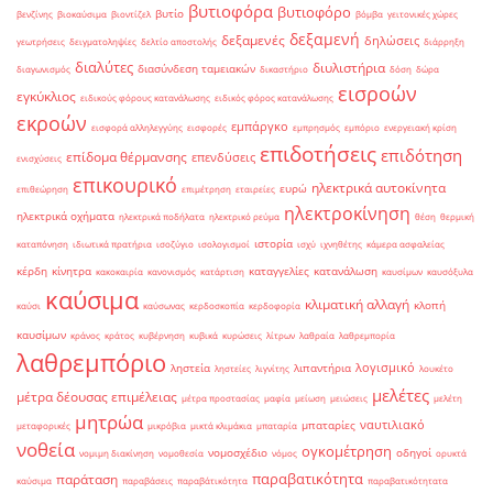
βυτιοφόρα
βυτιοφόρο
βυτίο
βενζίνης
βιοκαύσιμα
βιοντίζελ
βόμβα
γειτονικές χώρες
δεξαμενή
δεξαμενές
δηλώσεις
γεωτρήσεις
δειγματοληψίες
δελτίο αποστολής
διάρρηξη
διαλύτες
διυλιστήρια
διασύνδεση ταμειακών
διαγωνισμός
δικαστήριο
δόση
δώρα
εισροών
εγκύκλιος
ειδικούς φόρους κατανάλωσης
ειδικός φόρος κατανάλωσης
εκροών
εμπάργκο
εισφορά αλληλεγγύης
εισφορές
εμπρησμός
εμπόριο
ενεργειακή κρίση
επιδοτήσεις
επιδότηση
επίδομα θέρμανσης
επενδύσεις
ενισχύσεις
επικουρικό
ηλεκτρικά αυτοκίνητα
ευρώ
επιθεώρηση
επιμέτρηση
εταιρείες
ηλεκτροκίνηση
ηλεκτρικά οχήματα
ηλεκτρικά ποδήλατα
ηλεκτρικό ρεύμα
θέση
θερμική
ιστορία
καταπόνηση
ιδιωτικά πρατήρια
ισοζύγιο
ισολογισμοί
ισχύ
ιχνηθέτης
κάμερα ασφαλείας
κέρδη
κίνητρα
καταγγελίες
κατανάλωση
κακοκαιρία
κανονισμός
κατάρτιση
καυσίμων
καυσόξυλα
καύσιμα
κλιματική αλλαγή
κλοπή
καύσι
καύσωνας
κερδοσκοπία
κερδοφορία
καυσίμων
κράνος
κράτος
κυβέρνηση
κυβικά
κυρώσεις
λίτρων
λαθραία
λαθρεμπορία
λαθρεμπόριο
λογισμικό
ληστεία
λιπαντήρια
ληστείες
λιγνίτης
λουκέτο
μελέτες
μέτρα δέουσας επιμέλειας
μέτρα προστασίας
μαφία
μείωση
μειώσεις
μελέτη
μητρώα
ναυτιλιακό
μπαταρίες
μεταφορικές
μικρόβια
μικτά κλιμάκια
μπαταρία
νοθεία
ογκομέτρηση
νομοσχέδιο
οδηγοί
νομιμη διακίνηση
νομοθεσία
νόμος
ορυκτά
παραβατικότητα
παράταση
καύσιμα
παραβάσεις
παραβάτικότητα
παραβατικότητατα