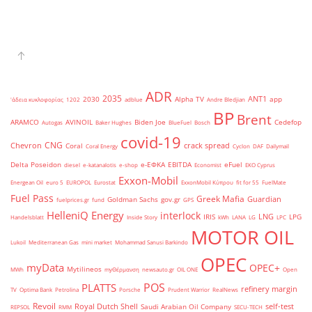
ADR
2035
ANT1
2030
Alpha TV
app
'άδεια κυκλοφορίας
1202
adblue
Andre Bledjian
BP
Brent
ARAMCO
AVINOIL
Biden Joe
Cedefop
Autogas
Baker Hughes
BlueFuel
Bosch
covid-19
CNG
Chevron
crack spread
Coral
Coral Energy
Cyclon
DAF
Dailymail
Delta Poseidon
e-ΕΦΚΑ
EBITDA
eFuel
diesel
e-katanalotis
e-shop
Economist
EKO Cyprus
Exxon-Mobil
Energean Oil
euro 5
EUROPOL
Eurostat
ExxonMobil Κύπρου
fit for 55
FuelMate
Fuel Pass
Greek Mafia
Guardian
Goldman Sachs
gov.gr
fuelprices.gr
fund
GPS
HelleniQ Energy
interlock
LNG
IRIS
LPG
Handelsblatt
Inside Story
kWh
LANA
LG
LPC
MOTOR OIL
Lukoil
Mediterranean Gas
mini market
Mohammad Sanusi Barkindo
OPEC
myData
OPEC+
Mytilineos
MWh
myΘέρμανση
newsauto.gr
OIL ONE
Open
POS
PLATTS
refinery margin
TV
Optima Bank
Petrolina
Porsche
Prudent Warrior
RealNews
Revoil
Royal Dutch Shell
self-test
Saudi Arabian Oil Company
REPSOL
RMM
SECU-TECH