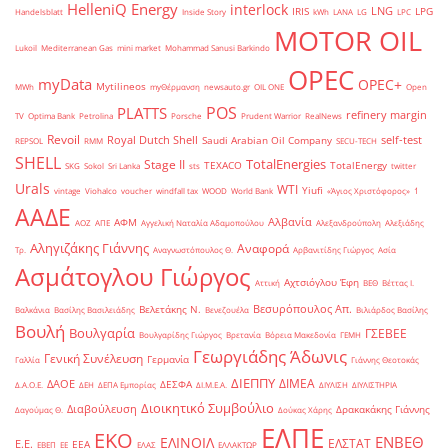
HelleniQ Energy
interlock
LNG
IRIS
LPG
Handelsblatt
Inside Story
kWh
LANA
LG
LPC
MOTOR OIL
Lukoil
Mediterranean Gas
mini market
Mohammad Sanusi Barkindo
OPEC
myData
OPEC+
Mytilineos
MWh
myΘέρμανση
newsauto.gr
OIL ONE
Open
POS
PLATTS
refinery margin
TV
Optima Bank
Petrolina
Porsche
Prudent Warrior
RealNews
Revoil
Royal Dutch Shell
self-test
Saudi Arabian Oil Company
REPSOL
RMM
SECU-TECH
SHELL
TotalEnergies
Stage II
TEXACO
TotalEnergy
SKG
Sokol
Sri Lanka
sts
twitter
Urals
WTI
Yiufi
vintage
Viohalco
voucher
windfall tax
WOOD
World Bank
«Άγιος Χριστόφορος»
΄1
ΑΑΔΕ
Αλβανία
ΑΦΜ
ΑΟΖ
ΑΠΕ
Αγγελική Ναταλία Αδαμοπούλου
Αλεξανδρούπολη
Αλεξιάδης
Αληγιζάκης Γιάννης
Αναφορά
Τρ.
Αναγνωστόπουλος Θ.
Αρβανιτίδης Γιώργος
Ασία
Ασμάτογλου Γιώργος
Αχτσιόγλου Έφη
Αττική
ΒΕΘ
Βέττας Ι.
Βεσυρόπουλος Απ.
Βελετάκης Ν.
Βαλκάνια
Βασίλης Βασιλειάδης
Βενεζουέλα
Βιλιάρδος Βασίλης
Βουλή
Βουλγαρία
ΓΣΕΒΕΕ
Βουλγαρίδης Γιώργος
Βρετανία
Βόρεια Μακεδονία
ΓΕΜΗ
Γεωργιάδης Άδωνις
Γενική Συνέλευση
Γερμανία
Γαλλία
Γιάννης Θεοτοκάς
ΔΙΕΠΠΥ
ΔΙΜΕΑ
ΔΑΟΕ
ΔΕΣΦΑ
Δ.Α.Ο.Ε.
ΔΕΗ
ΔΕΠΑ Εμπορίας
ΔΙ.Μ.Ε.Α.
ΔΙΥΛΙΣΗ
ΔΙΥΛΙΣΤΗΡΙΑ
Διοικητικό Συμβούλιο
Διαβούλευση
Δρακακάκης Γιάννης
Δαγούμας Θ.
Δούκας Χάρης
ΕΛΠΕ
ΕΚΟ
ΕΝΒΕΘ
ΕΛΙΝΟΙΛ
ΕΛΣΤΑΤ
Ε.Ε.
ΕΕΑ
ΕΒΕΠ
ΕΕ
ΕΛΑΣ
ΕΛΛΑΚΤΩΡ