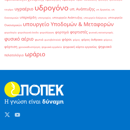
υδρογόνο
υγραέριο
υπ. Ανάπτυξης
τσιγάρο
υπ. Εργασίας
υπ.
υπερκέρδη
υπουργείο Ανάπτυξης
υπουργείο
Οικονομικών
υποτροφίες
υπουργείο Ενέργειας
υπουργείο Υποδομών & Μεταφορών
Οικονομικών
φορτιστές
φορτηγά
φορολογία
φορολογικά έσοδα
φορολόγηση
φυσικές καταστροφές
φυσικό αέριο
φόροι
φωτιά
φόρος άνθρακα
φωτοβολταϊκά
φόρος
φόρους
φόρτιση
ψηφιακό
ψηφιακή κάρτα εργασίας
χρονοκαθυστέρηση
ψηφιακά εργαλεία
ωράριο
πελατολόγιο