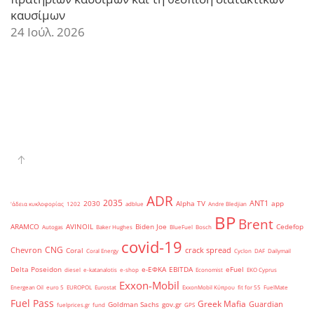
καυσίμων
24 Ιούλ. 2026
ADR
2035
ANT1
2030
Alpha TV
app
'άδεια κυκλοφορίας
1202
adblue
Andre Bledjian
BP
Brent
ARAMCO
AVINOIL
Biden Joe
Cedefop
Autogas
Baker Hughes
BlueFuel
Bosch
covid-19
CNG
Chevron
crack spread
Coral
Coral Energy
Cyclon
DAF
Dailymail
Delta Poseidon
e-ΕΦΚΑ
EBITDA
eFuel
diesel
e-katanalotis
e-shop
Economist
EKO Cyprus
Exxon-Mobil
Energean Oil
euro 5
EUROPOL
Eurostat
ExxonMobil Κύπρου
fit for 55
FuelMate
Fuel Pass
Greek Mafia
Guardian
Goldman Sachs
gov.gr
fuelprices.gr
fund
GPS