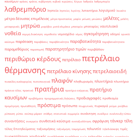
καυσίμων
κράνος
κράτος
κυβέρνηση
κυβικά
κυρώσεις
λίτρων
λαθραία
λαθρεμπορία
λαθρεμπόριο
λογισμικό
ληστεία
λιπαντήρια
ληστείες
λιγνίτης
λουκέτο
μελέτες
μέτρα δέουσας επιμέλειας
μέτρα προστασίας
μαφία
μείωση
μειώσεις
μελέτη
μητρώα
ναυτιλιακό
μπαταρίες
μεταφορικές
μικρόβια
μικτά κλιμάκια
μπαταρία
νοθεία
ογκομέτρηση
νομοσχέδιο
οδηγοί
νομιμη διακίνηση
νομοθεσία
νόμος
ορυκτά
παραβατικότητα
παράταση
καύσιμα
παραβάσεις
παραβάτικότητα
παραβατικότητατα
παρατηρητήριο τιμών
παραμεθόριος
περιβάλλον
παραπομπή
πετρέλαιο
περιθώριο κέρδους
πετρέλαιο
θέρμανσης
πετρέλαιο κίνησης
πετρελαιοειδή
πλαφόν
πλυντήρια
πληθωρισμός
πλυντήριο
πινακίδες κυκλοφορίας
πιστοποιητικά
πρατήρια
πρατήριο
πράσινο τέλος
πρακτικό
πρατήριο ενέργειας
καυσίμων
προδιαγραφές
προθεσμία
προβλήματα
προγραμματικές δηλώσεις
πρόστιμα
πρόσωπα
πυρκαγιά
προμέτρηση
πρωταθλητές
πτωχευτικός
ρεύμα
ρούβλια
συνάντηση
ρύπανση
ρύποι
σούπερ μάρκετ
στάθμη
στατιστικά
συμμορία
συνέδριο
συνέντευξη τύπου
τάνκερ
τέλη
σφράγιση
συναντήσεις
συνθετικά καύσιμα
συνεργεία
συνταξιοδότηση
τελωνείο
τέλος Επιτηδεύματος
ταξινομήσεις
τιμές
ταξινόμηση
τεκμηρίωση
τηλεδιάσκεψη
τιμοκατάλογοι χονδρικής
τιμολόγηση
τιμολόγιο
τολουόλη
τιμών
τράπεζες
τροπολογία