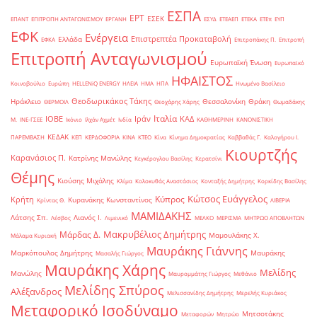
ΕΣΠΑ
ΕΡΤ
ΕΣΕΚ
ΕΠΑΝΤ
ΕΠΙΤΡΟΠΗ ΑΝΤΑΓΩΝΙΣΜΟΥ
ΕΡΓΑΝΗ
ΕΣΥΔ
ΕΤΕΑΕΠ
ΕΤΕΚΑ
ΕΤΕπ
ΕΥΠ
ΕΦΚ
Ενέργεια
Επιστρεπτέα Προκαταβολή
Ελλάδα
ΕΦΚΑ
Επιτροπάκης Π.
Επιτροπή
Επιτροπή Ανταγωνισμού
Ευρωπαϊκή Ένωση
Ευρωπαϊκό
ΗΦΑΙΣΤΟΣ
Κοινοβούλιο
Ευρώπη
ΗELLENiQ ENERGY
ΗΛΕΙΑ
ΗΜΑ
ΗΠΑ
Ηνωμένο Βασίλειο
Θεοδωρικάκος Τάκης
Ηράκλειο
Θεσσαλονίκη
Θράκη
ΘΕΡΜΟΙΛ
Θεοχάρης Χάρης
Θωμαδάκης
Ιταλία
ΙΟΒΕ
Ιράν
ΚΑΔ
Μ.
ΙΝΕ-ΓΣΕΕ
Ικόνιο
Ιλχάν Αχμέτ
Ινδία
ΚΑΘΗΜΕΡΙΝΗ
ΚΑΝΟΝΙΣΤΙΚΗ
ΚΕΔΑΚ
ΠΑΡΕΜΒΑΣΗ
ΚΕΠ
ΚΕΡΔΟΦΟΡΙΑ
ΚΙΝΑ
ΚΤΕΟ
Κίνα
Κίνημα Δημοκρατίας
Καββαθάς Γ.
Καλογήρου Ι.
Κιουρτζής
Καρανάσιος Π.
Κατρίνης Μανώλης
Κεγκέρογλου Βασίλης
Κερατσίνι
Θέμης
Κιούσης Μιχάλης
Κλίμα
Κολοκυθάς Αναστάσιος
Κονταξής Δημήτρης
Κορκίδης Βασίλης
Κώτσος Ευάγγελος
Κύπρος
Κρήτη
Κυρανάκης Κωνσταντίνος
Κρίντας Θ.
ΛΙΒΕΡΙΑ
ΜΑΜΙΔΑΚΗΣ
Λάτσης Σπ.
Λιανός Ι.
Λέσβος
Λιμενικό
ΜΕΛΚΟ
ΜΕΡΙΣΜΑ
ΜΗΤΡΩΟ ΑΠΟΒΛΗΤΩΝ
Μακρυβέλιος Δημήτρης
Μάρδας Δ.
Μαμουλάκης Χ.
Μάλαμα Κυριακή
Μαυράκης Γιάννης
Μαρκόπουλος Δημήτρης
Μαυράκης
Μασαλής Γιώργος
Μαυράκης Χάρης
Μελίδης
Μανώλης
Μαυρομμάτης Γιώργος
Μεθάνιο
Μελίδης Σπύρος
Αλέξανδρος
Μελισσανίδης Δημήτρης
Μερελής Κυριάκος
Μεταφορικό Ισοδύναμο
Μητσοτάκης
Μεταφορών
Μητρώο