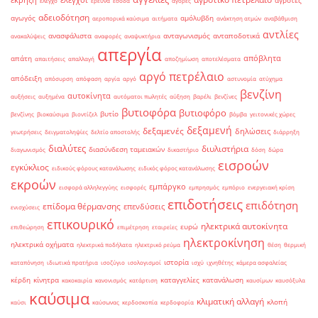
έκρηξη
έλεγχοι
αγρότες
έλεγχο
έρευνα
έσοδα
αγορές
αδειοδότηση
αγωγός
αμόλυβδη
αεροπορικά καύσιμα
αιτήματα
ανάκτηση ατμών
αναβάθμιση
αντλίες
ανασφάλιστα
ανταγωνισμός
ανταποδοτικά
ανακαλύψεις
αναφορές
αναψυκτήρια
απεργία
απόβλητα
απάτη
απαιτήσεις
απαλλαγή
αποζημίωση
αποτελέσματα
αργό πετρέλαιο
απόδειξη
απόσυρση
απόφαση
αργία
αργό
αστυνομία
ατύχημα
βενζίνη
αυτοκίνητα
αυξήσεις
αυξημένα
αυτόματοι πωλητές
αύξηση
βαρέλι
βενζίνες
βυτιοφόρα
βυτιοφόρο
βυτίο
βενζίνης
βιοκαύσιμα
βιοντίζελ
βόμβα
γειτονικές χώρες
δεξαμενή
δεξαμενές
δηλώσεις
γεωτρήσεις
δειγματοληψίες
δελτίο αποστολής
διάρρηξη
διαλύτες
διυλιστήρια
διασύνδεση ταμειακών
διαγωνισμός
δικαστήριο
δόση
δώρα
εισροών
εγκύκλιος
ειδικούς φόρους κατανάλωσης
ειδικός φόρος κατανάλωσης
εκροών
εμπάργκο
εισφορά αλληλεγγύης
εισφορές
εμπρησμός
εμπόριο
ενεργειακή κρίση
επιδοτήσεις
επιδότηση
επίδομα θέρμανσης
επενδύσεις
ενισχύσεις
επικουρικό
ηλεκτρικά αυτοκίνητα
ευρώ
επιθεώρηση
επιμέτρηση
εταιρείες
ηλεκτροκίνηση
ηλεκτρικά οχήματα
ηλεκτρικά ποδήλατα
ηλεκτρικό ρεύμα
θέση
θερμική
ιστορία
καταπόνηση
ιδιωτικά πρατήρια
ισοζύγιο
ισολογισμοί
ισχύ
ιχνηθέτης
κάμερα ασφαλείας
κέρδη
κίνητρα
καταγγελίες
κατανάλωση
κακοκαιρία
κανονισμός
κατάρτιση
καυσίμων
καυσόξυλα
καύσιμα
κλιματική αλλαγή
κλοπή
καύσι
καύσωνας
κερδοσκοπία
κερδοφορία