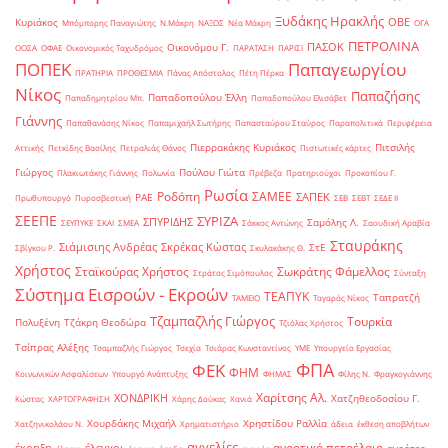
Ξυδάκης Ηρακλής
ΟΒΕ
Κυριάκος
Μπόμπορης Παναγιώτης
Ν.Μάκρη
ΝΑΞΟΣ
Νέα Μάκρη
ΟΓΑ
ΠΕΤΡΟΛΙΝΑ
ΠΑΣΟΚ
Οικονόμου Γ.
ΟΟΣΑ
ΟΦΑΕ
Οικονομικός Ταχυδρόμος
ΠΑΡΑΤΑΣΗ
ΠΑΡΙΣΙ
ΠΟΠΕΚ
Παπαγεωργίου
ΠΡΑΤΗΡΙΑ
ΠΡΟΘΕΣΜΙΑ
Πάνας Απόστολος
Πέτη Πέρκα
Νίκος
Παπαζήσης
Παπαδοπούλου Έλλη
Παπαδημητρίου Μπ.
Παπαδοπούλου Ελισάβετ
Γιάννης
Παπαθανάσης Νίκος
Παπαμιχαήλ Σωτήρης
Παπασταύρου Σταύρος
Παραπολιτικά
Περιφέρεια
Πιερρακάκης Κυριάκος
Πιτσιλής
Αττικής
Πετκίδης Βασίλης
Πετραλιάς Θάνος
Πιστωτικές κάρτες
Γιώργος
Πούλου Γιώτα
Πλακιωτάκης Γιάννης
Πολωνία
Πρέβεζα
Πρατηριούχοι
Προκοπίου Γ.
Ρωσία
Ροδόπη
ΣΑΜΕΕ
ΣΑΠΕΚ
ΡΑΕ
Πρωθυπουργό
Πυροσβεστική
ΣΕΒ
ΣΕΒΤ
ΣΕΔΕ ΙΙ
ΣΕΕΠΕ
ΣΥΡΙΖΑ
ΣΠΥΡΙΔΗΣ
Σαμόλης Λ.
ΣΕΥΠΥΚΕ
ΣΚΑΙ
ΣΜΕΑ
Σάκκος Αντώνης
Σαουδική Αραβία
Σταυράκης
Σιάμισιης Ανδρέας
Σκρέκας Κώστας
ΣτΕ
Σβίγκου Ρ.
Σκυλακάκης Θ.
Χρήστος
Σταϊκούρας Χρήστος
Σωκράτης Φάμελλος
Στράτος Σιμόπουλος
Σύνταξη
Σύστημα Εισροών - Εκροών
ΤΕΑΠΥΚ
Ταπρατζή
ΤΑΜΕΙΟ
Ταγαράς Νίκος
Τζαμπαζλής Γιώργος
Τουρκία
Πολυξένη
Τζάκρη Θεοδώρα
Τζιόλας Χρήστος
Τσίπρας Αλέξης
Τσαμπαζλής Γιώργος
Τσεχία
Τσιάρας Κωνσταντίνος
ΥΜΕ
Υπουργείο Εργασίας
ΦΠΑ
ΦΕΚ
ΦΗΜ
Κοινωνικών Ασφαλίσεων
Υπουργό Ανάπτυξης
ΦΗΜΑΣ
Φίλης Ν.
Φραγκογιάννης
Χαρίτσης Αλ.
ΧΟΝΔΡΙΚΗ
Χατζηθεοδοσίου Γ.
Κώστας
ΧΑΡΤΟΓΡΑΦΗΣΗ
Χάρης Δούκας
Χανιά
Χουρδάκης Μιχαήλ
Χρηστίδου Ραλλία
Χατζηνικολάου Ν.
Χρηματιστήριο
άδεια
έκθεση αποβλήτων
αγγελίες
αγροτικό πετρέλαιο