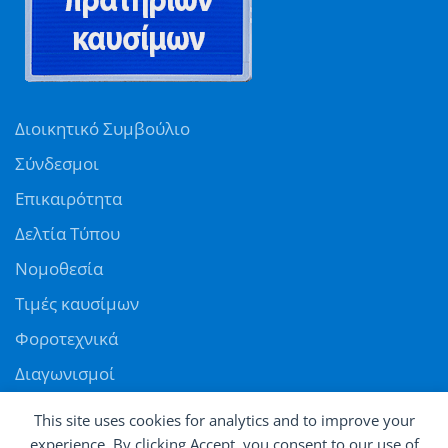
Διοικητικό Συμβούλιο
Σύνδεσμοι
Επικαιρότητα
Δελτία Τύπου
Νομοθεσία
Τιμές καυσίμων
Φοροτεχνικά
Διαγωνισμοί
Αγγελίες
This site uses cookies for analytics and to improve your
Θέσεις εργασίας
experience. By clicking Accept, you consent to our use of