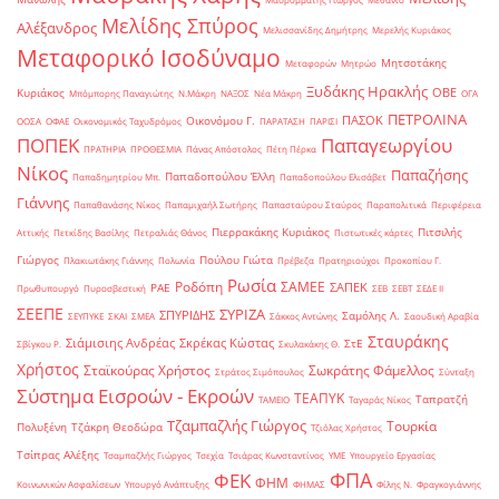
Μελίδης Σπύρος
Αλέξανδρος
Μελισσανίδης Δημήτρης
Μερελής Κυριάκος
Μεταφορικό Ισοδύναμο
Μητσοτάκης
Μεταφορών
Μητρώο
Ξυδάκης Ηρακλής
ΟΒΕ
Κυριάκος
Μπόμπορης Παναγιώτης
Ν.Μάκρη
ΝΑΞΟΣ
Νέα Μάκρη
ΟΓΑ
ΠΕΤΡΟΛΙΝΑ
ΠΑΣΟΚ
Οικονόμου Γ.
ΟΟΣΑ
ΟΦΑΕ
Οικονομικός Ταχυδρόμος
ΠΑΡΑΤΑΣΗ
ΠΑΡΙΣΙ
ΠΟΠΕΚ
Παπαγεωργίου
ΠΡΑΤΗΡΙΑ
ΠΡΟΘΕΣΜΙΑ
Πάνας Απόστολος
Πέτη Πέρκα
Νίκος
Παπαζήσης
Παπαδοπούλου Έλλη
Παπαδημητρίου Μπ.
Παπαδοπούλου Ελισάβετ
Γιάννης
Παπαθανάσης Νίκος
Παπαμιχαήλ Σωτήρης
Παπασταύρου Σταύρος
Παραπολιτικά
Περιφέρεια
Πιερρακάκης Κυριάκος
Πιτσιλής
Αττικής
Πετκίδης Βασίλης
Πετραλιάς Θάνος
Πιστωτικές κάρτες
Γιώργος
Πούλου Γιώτα
Πλακιωτάκης Γιάννης
Πολωνία
Πρέβεζα
Πρατηριούχοι
Προκοπίου Γ.
Ρωσία
Ροδόπη
ΣΑΜΕΕ
ΣΑΠΕΚ
ΡΑΕ
Πρωθυπουργό
Πυροσβεστική
ΣΕΒ
ΣΕΒΤ
ΣΕΔΕ ΙΙ
ΣΕΕΠΕ
ΣΥΡΙΖΑ
ΣΠΥΡΙΔΗΣ
Σαμόλης Λ.
ΣΕΥΠΥΚΕ
ΣΚΑΙ
ΣΜΕΑ
Σάκκος Αντώνης
Σαουδική Αραβία
Σταυράκης
Σιάμισιης Ανδρέας
Σκρέκας Κώστας
ΣτΕ
Σβίγκου Ρ.
Σκυλακάκης Θ.
Χρήστος
Σταϊκούρας Χρήστος
Σωκράτης Φάμελλος
Στράτος Σιμόπουλος
Σύνταξη
Σύστημα Εισροών - Εκροών
ΤΕΑΠΥΚ
Ταπρατζή
ΤΑΜΕΙΟ
Ταγαράς Νίκος
Τζαμπαζλής Γιώργος
Τουρκία
Πολυξένη
Τζάκρη Θεοδώρα
Τζιόλας Χρήστος
Τσίπρας Αλέξης
Τσαμπαζλής Γιώργος
Τσεχία
Τσιάρας Κωνσταντίνος
ΥΜΕ
Υπουργείο Εργασίας
ΦΠΑ
ΦΕΚ
ΦΗΜ
Κοινωνικών Ασφαλίσεων
Υπουργό Ανάπτυξης
ΦΗΜΑΣ
Φίλης Ν.
Φραγκογιάννης