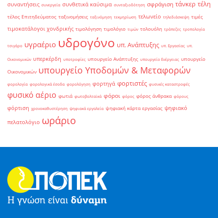
τάνκερ
τέλη
σφράγιση
συναντήσεις
συνθετικά καύσιμα
συνεργεία
συνταξιοδότηση
τελωνείο
τέλος Επιτηδεύματος
ταξινομήσεις
τιμές
ταξινόμηση
τεκμηρίωση
τηλεδιάσκεψη
τιμοκατάλογοι χονδρικής
τιμολόγηση
τιμολόγιο
τολουόλη
τιμών
τράπεζες
τροπολογία
υδρογόνο
υγραέριο
υπ. Ανάπτυξης
τσιγάρο
υπ. Εργασίας
υπ.
υπερκέρδη
υπουργείο Ανάπτυξης
υπουργείο
Οικονομικών
υποτροφίες
υπουργείο Ενέργειας
υπουργείο Υποδομών & Μεταφορών
Οικονομικών
φορτιστές
φορτηγά
φορολογία
φορολογικά έσοδα
φορολόγηση
φυσικές καταστροφές
φυσικό αέριο
φόροι
φωτιά
φόρος άνθρακα
φωτοβολταϊκά
φόρος
φόρους
φόρτιση
ψηφιακό
ψηφιακή κάρτα εργασίας
χρονοκαθυστέρηση
ψηφιακά εργαλεία
ωράριο
πελατολόγιο