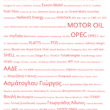
Exxon-Mobil
Energean Oil
euro 5
EUROPOL
Eurostat
ExxonMobil Κύπρου
fit for 55
FuelMate
Fuel Pass
Greek Mafia
Guardian
Goldman Sachs
gov.gr
fuelprices.gr
fund
GPS
HelleniQ Energy
interlock
LNG
IRIS
LPG
Handelsblatt
Inside Story
kWh
LANA
LG
LPC
MOTOR OIL
Lukoil
Mediterranean Gas
mini market
Mohammad Sanusi Barkindo
OPEC
myData
OPEC+
Mytilineos
MWh
myΘέρμανση
newsauto.gr
OIL ONE
Open
POS
PLATTS
refinery margin
TV
Optima Bank
Petrolina
Porsche
Prudent Warrior
RealNews
Revoil
Royal Dutch Shell
self-test
Saudi Arabian Oil Company
REPSOL
RMM
SECU-TECH
SHELL
TotalEnergies
Stage II
TEXACO
TotalEnergy
SKG
Sokol
Sri Lanka
sts
twitter
Urals
WTI
Yiufi
vintage
Viohalco
voucher
windfall tax
WOOD
World Bank
«Άγιος Χριστόφορος»
΄1
ΑΑΔΕ
Αλβανία
ΑΦΜ
ΑΟΖ
ΑΠΕ
Αγγελική Ναταλία Αδαμοπούλου
Αλεξανδρούπολη
Αλεξιάδης
Αληγιζάκης Γιάννης
Αναφορά
Τρ.
Αναγνωστόπουλος Θ.
Αρβανιτίδης Γιώργος
Ασία
Ασμάτογλου Γιώργος
Αχτσιόγλου Έφη
Αττική
ΒΕΘ
Βέττας Ι.
Βεσυρόπουλος Απ.
Βελετάκης Ν.
Βαλκάνια
Βασίλης Βασιλειάδης
Βενεζουέλα
Βιλιάρδος Βασίλης
Βουλή
Βουλγαρία
ΓΣΕΒΕΕ
Βουλγαρίδης Γιώργος
Βρετανία
Βόρεια Μακεδονία
ΓΕΜΗ
Γεωργιάδης Άδωνις
Γενική Συνέλευση
Γερμανία
Γαλλία
Γιάννης Θεοτοκάς
ΔΙΕΠΠΥ
ΔΙΜΕΑ
ΔΑΟΕ
ΔΕΣΦΑ
Δ.Α.Ο.Ε.
ΔΕΗ
ΔΕΠΑ Εμπορίας
ΔΙ.Μ.Ε.Α.
ΔΙΥΛΙΣΗ
ΔΙΥΛΙΣΤΗΡΙΑ