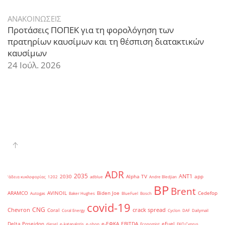
ΑΝΑΚΟΙΝΩΣΕΙΣ
Προτάσεις ΠΟΠΕΚ για τη φορολόγηση των
πρατηρίων καυσίμων και τη θέσπιση διατακτικών
καυσίμων
24 Ιούλ. 2026
ADR
2035
ANT1
2030
Alpha TV
app
'άδεια κυκλοφορίας
1202
adblue
Andre Bledjian
BP
Brent
ARAMCO
AVINOIL
Biden Joe
Cedefop
Autogas
Baker Hughes
BlueFuel
Bosch
covid-19
CNG
Chevron
crack spread
Coral
Coral Energy
Cyclon
DAF
Dailymail
Delta Poseidon
e-ΕΦΚΑ
EBITDA
eFuel
diesel
e-katanalotis
e-shop
Economist
EKO Cyprus