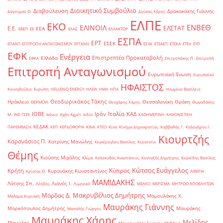
Διοικητικό Συμβούλιο
Διαβούλευση
Δρακακάκης Γιάννης
Δαγούμας Θ.
Δούκας Χάρης
ΕΛΠΕ
ΕΚΟ
ΕΝΒΕΘ
ΕΛΙΝΟΙΛ
ΕΛΣΤΑΤ
Ε.Ε.
ΕΕΑ
ΕΒΕΠ
ΕΕ
ΕΛΑΣ
ΕΛΛΑΚΤΩΡ
ΕΣΠΑ
ΕΡΤ
ΕΣΕΚ
ΕΠΑΝΤ
ΕΠΙΤΡΟΠΗ ΑΝΤΑΓΩΝΙΣΜΟΥ
ΕΡΓΑΝΗ
ΕΣΥΔ
ΕΤΕΑΕΠ
ΕΤΕΚΑ
ΕΤΕπ
ΕΥΠ
ΕΦΚ
Ενέργεια
Επιστρεπτέα Προκαταβολή
Ελλάδα
ΕΦΚΑ
Επιτροπάκης Π.
Επιτροπή
Επιτροπή Ανταγωνισμού
Ευρωπαϊκή Ένωση
Ευρωπαϊκό
ΗΦΑΙΣΤΟΣ
Κοινοβούλιο
Ευρώπη
ΗELLENiQ ENERGY
ΗΛΕΙΑ
ΗΜΑ
ΗΠΑ
Ηνωμένο Βασίλειο
Θεοδωρικάκος Τάκης
Ηράκλειο
Θεσσαλονίκη
Θράκη
ΘΕΡΜΟΙΛ
Θεοχάρης Χάρης
Θωμαδάκης
Ιταλία
ΙΟΒΕ
Ιράν
ΚΑΔ
Μ.
ΙΝΕ-ΓΣΕΕ
Ικόνιο
Ιλχάν Αχμέτ
Ινδία
ΚΑΘΗΜΕΡΙΝΗ
ΚΑΝΟΝΙΣΤΙΚΗ
ΚΕΔΑΚ
ΠΑΡΕΜΒΑΣΗ
ΚΕΠ
ΚΕΡΔΟΦΟΡΙΑ
ΚΙΝΑ
ΚΤΕΟ
Κίνα
Κίνημα Δημοκρατίας
Καββαθάς Γ.
Καλογήρου Ι.
Κιουρτζής
Καρανάσιος Π.
Κατρίνης Μανώλης
Κεγκέρογλου Βασίλης
Κερατσίνι
Θέμης
Κιούσης Μιχάλης
Κλίμα
Κολοκυθάς Αναστάσιος
Κονταξής Δημήτρης
Κορκίδης Βασίλης
Κώτσος Ευάγγελος
Κύπρος
Κρήτη
Κυρανάκης Κωνσταντίνος
Κρίντας Θ.
ΛΙΒΕΡΙΑ
ΜΑΜΙΔΑΚΗΣ
Λάτσης Σπ.
Λιανός Ι.
Λέσβος
Λιμενικό
ΜΕΛΚΟ
ΜΕΡΙΣΜΑ
ΜΗΤΡΩΟ ΑΠΟΒΛΗΤΩΝ
Μακρυβέλιος Δημήτρης
Μάρδας Δ.
Μαμουλάκης Χ.
Μάλαμα Κυριακή
Μαυράκης Γιάννης
Μαρκόπουλος Δημήτρης
Μαυράκης
Μασαλής Γιώργος
Μαυράκης Χάρης
Μελίδης
Μανώλης
Μαυρομμάτης Γιώργος
Μεθάνιο