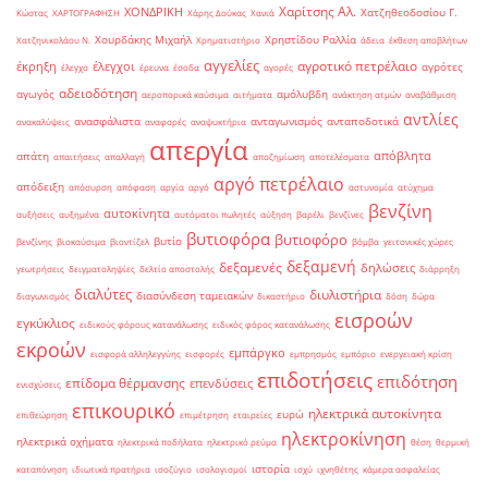
Χαρίτσης Αλ.
ΧΟΝΔΡΙΚΗ
Χατζηθεοδοσίου Γ.
Κώστας
ΧΑΡΤΟΓΡΑΦΗΣΗ
Χάρης Δούκας
Χανιά
Χουρδάκης Μιχαήλ
Χρηστίδου Ραλλία
Χατζηνικολάου Ν.
Χρηματιστήριο
άδεια
έκθεση αποβλήτων
αγγελίες
αγροτικό πετρέλαιο
έκρηξη
έλεγχοι
αγρότες
έλεγχο
έρευνα
έσοδα
αγορές
αδειοδότηση
αγωγός
αμόλυβδη
αεροπορικά καύσιμα
αιτήματα
ανάκτηση ατμών
αναβάθμιση
αντλίες
ανασφάλιστα
ανταγωνισμός
ανταποδοτικά
ανακαλύψεις
αναφορές
αναψυκτήρια
απεργία
απόβλητα
απάτη
απαιτήσεις
απαλλαγή
αποζημίωση
αποτελέσματα
αργό πετρέλαιο
απόδειξη
απόσυρση
απόφαση
αργία
αργό
αστυνομία
ατύχημα
βενζίνη
αυτοκίνητα
αυξήσεις
αυξημένα
αυτόματοι πωλητές
αύξηση
βαρέλι
βενζίνες
βυτιοφόρα
βυτιοφόρο
βυτίο
βενζίνης
βιοκαύσιμα
βιοντίζελ
βόμβα
γειτονικές χώρες
δεξαμενή
δεξαμενές
δηλώσεις
γεωτρήσεις
δειγματοληψίες
δελτίο αποστολής
διάρρηξη
διαλύτες
διυλιστήρια
διασύνδεση ταμειακών
διαγωνισμός
δικαστήριο
δόση
δώρα
εισροών
εγκύκλιος
ειδικούς φόρους κατανάλωσης
ειδικός φόρος κατανάλωσης
εκροών
εμπάργκο
εισφορά αλληλεγγύης
εισφορές
εμπρησμός
εμπόριο
ενεργειακή κρίση
επιδοτήσεις
επιδότηση
επίδομα θέρμανσης
επενδύσεις
ενισχύσεις
επικουρικό
ηλεκτρικά αυτοκίνητα
ευρώ
επιθεώρηση
επιμέτρηση
εταιρείες
ηλεκτροκίνηση
ηλεκτρικά οχήματα
ηλεκτρικά ποδήλατα
ηλεκτρικό ρεύμα
θέση
θερμική
ιστορία
καταπόνηση
ιδιωτικά πρατήρια
ισοζύγιο
ισολογισμοί
ισχύ
ιχνηθέτης
κάμερα ασφαλείας