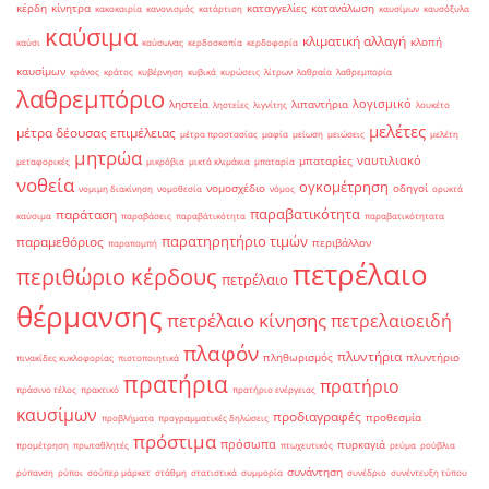
κέρδη
κίνητρα
καταγγελίες
κατανάλωση
κακοκαιρία
κανονισμός
κατάρτιση
καυσίμων
καυσόξυλα
καύσιμα
κλιματική αλλαγή
κλοπή
καύσι
καύσωνας
κερδοσκοπία
κερδοφορία
καυσίμων
κράνος
κράτος
κυβέρνηση
κυβικά
κυρώσεις
λίτρων
λαθραία
λαθρεμπορία
λαθρεμπόριο
λογισμικό
ληστεία
λιπαντήρια
ληστείες
λιγνίτης
λουκέτο
μελέτες
μέτρα δέουσας επιμέλειας
μέτρα προστασίας
μαφία
μείωση
μειώσεις
μελέτη
μητρώα
ναυτιλιακό
μπαταρίες
μεταφορικές
μικρόβια
μικτά κλιμάκια
μπαταρία
νοθεία
ογκομέτρηση
νομοσχέδιο
οδηγοί
νομιμη διακίνηση
νομοθεσία
νόμος
ορυκτά
παραβατικότητα
παράταση
καύσιμα
παραβάσεις
παραβάτικότητα
παραβατικότητατα
παρατηρητήριο τιμών
παραμεθόριος
περιβάλλον
παραπομπή
πετρέλαιο
περιθώριο κέρδους
πετρέλαιο
θέρμανσης
πετρέλαιο κίνησης
πετρελαιοειδή
πλαφόν
πλυντήρια
πληθωρισμός
πλυντήριο
πινακίδες κυκλοφορίας
πιστοποιητικά
πρατήρια
πρατήριο
πράσινο τέλος
πρακτικό
πρατήριο ενέργειας
καυσίμων
προδιαγραφές
προθεσμία
προβλήματα
προγραμματικές δηλώσεις
πρόστιμα
πρόσωπα
πυρκαγιά
προμέτρηση
πρωταθλητές
πτωχευτικός
ρεύμα
ρούβλια
συνάντηση
ρύπανση
ρύποι
σούπερ μάρκετ
στάθμη
στατιστικά
συμμορία
συνέδριο
συνέντευξη τύπου