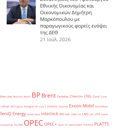
Εθνικής Οικονομίας και
Οικονομικών Δημήτρη
Μαρκόπουλου με
παραγωγικούς φορείς ενόψει
της ΔΕΘ
21 Ιούλ. 2026
BP
Brent
CNG
Chevron
Biden Joe
Cedefop
Coral
BlueFuel
Bosch
Coral
Exxon-Mobil
eFuel
t
EKO Cyprus
Energean Oil
euro 5
EUROPOL
Eurostat
ExxonMobil
lleniQ Energy
interlock
LNG
IRIS
LPG
Inside Story
kWh
LANA
LG
LPC
Lukoil
OPEC
PLATTS
OPEC+
newsauto.gr
OIL ONE
Open TV
Optima Bank
Petrolina