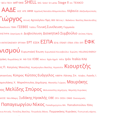
SHELL
Stage II
self-test
y
TEXACO
SECU-TECH
SKG
Sokol
Sri Lanka
sts
ΑΑΔΕ
Αλβανία
ΑΦΜ
1
ΑΟΖ
ΑΠΕ
Αγγελική Ναταλία Αδαμοπούλου
Αλεξανδρούπολη
Γιώργος
Αχτσιόγλου Έφη
Αττική
ΒΕΘ
Βέττας Ι.
Βαλκάνια
Βασίλης Βασιλειάδης
Γενική Συνέλευση
ΓΣΕΒΕΕ
Γερμανία
Μακεδονία
ΓΕΜΗ
Γαλλία
Διοικητικό Συμβούλιο
Διαβούλευση
ΥΛΙΣΤΗΡΙΑ
Δαγούμας Θ.
Δούκας Χάρης
ΕΦΚ
ΕΣΠΑ
ΕΡΤ
ΕΣΕΚ
Η ΑΝΤΑΓΩΝΙΣΜΟΥ
ΕΡΓΑΝΗ
ΕΣΥΔ
ΕΤΕΑΕΠ
ΕΤΕΚΑ
ΕΤΕπ
ΕΥΠ
νισμού
Ευρωπαϊκή Ένωση
Ευρωπαϊκό Κοινοβούλιο
Ευρώπη
ΗELLENiQ ENERGY
Ιταλία
ΙΟΒΕ
Ιράν
ΚΑΔ
Θράκη
Θωμαδάκης Μ.
ΙΝΕ-ΓΣΕΕ
Ικόνιο
Ιλχάν Αχμέτ
Ινδία
Κιουρτζής
ς Π.
Κατρίνης Μανώλης
Κεγκέρογλου Βασίλης
Κερατσίνι
Κώτσος Ευάγγελος
Κύπρος
σταντίνος
Λάτσης Σπ.
Λιανός Ι.
ΛΙΒΕΡΙΑ
Λέσβος
Μαυράκης
αμουλάκης Χ.
Μαρκόπουλος Δημήτρης
Μασαλής Γιώργος
Μελίδης Σπύρος
ρος
Μελισσανίδης Δημήτρης
Μερελής Κυριάκος
Ξυδάκης Ηρακλής
ΟΒΕ
ΝΑΞΟΣ
Νέα Μάκρη
ΟΓΑ
ΟΟΣΑ
ΟΦΑΕ
Οικονομικός
Παπαγεωργίου Νίκος
Παπαδοπούλου Έλλη
Παπαδημητρίου Μπ.
Πιερρακάκης Κυριάκος
εια Αττικής
Πετκίδης Βασίλης
Πετραλιάς Θάνος
Πιστωτικές κάρτες