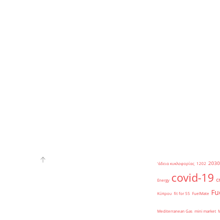
2030
'άδεια κυκλοφορίας
1202
covid-19
c
Energy
Fu
Κύπρου
fit for 55
FuelMate
Mediterranean Gas
mini market