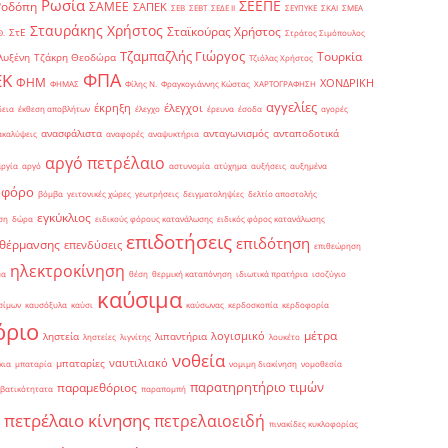
Ρωσία
ΣΕΕΠΕ
Ροδόπη
ΣΑΜΕΕ
ΣΑΠΕΚ
ΣΕΒ
ΣΕΒΤ
ΣΕΔΕ ΙΙ
ΣΕΥΠΥΚΕ
ΣΚΑΙ
ΣΜΕΑ
Σταυράκης Χρήστος
Σταϊκούρας Χρήστος
ΣτΕ
Θ.
Στράτος Σιμόπουλος
Τζαμπαζλής Γιώργος
Τουρκία
λυξένη
Τζάκρη Θεοδώρα
Τζιόλας Χρήστος
ΦΠΑ
ΕΚ
ΦΗΜ
ΧΟΝΔΡΙΚΗ
ΦΗΜΑΣ
Φίλης Ν.
Φραγκογιάννης Κώστας
ΧΑΡΤΟΓΡΑΦΗΣΗ
αγγελίες
έκρηξη
έλεγχοι
δεια
έκθεση αποβλήτων
έλεγχο
έρευνα
έσοδα
αγορές
ανασφάλιστα
ανταγωνισμός
ανταποδοτικά
ακαλύψεις
αναφορές
αναψυκτήρια
αργό πετρέλαιο
αργία
αργό
αστυνομία
ατύχημα
αυξήσεις
αυξημένα
οφόρο
βόμβα
γειτονικές χώρες
γεωτρήσεις
δειγματοληψίες
δελτίο αποστολής
εγκύκλιος
ση
δώρα
ειδικούς φόρους κατανάλωσης
ειδικός φόρος κατανάλωσης
επιδοτήσεις
επιδότηση
 θέρμανσης
επενδύσεις
επιθεώρηση
ηλεκτροκίνηση
μα
θέση
θερμική καταπόνηση
ιδιωτικά πρατήρια
ισοζύγιο
καύσιμα
σίμων
καυσόξυλα
καύσι
καύσωνας
κερδοσκοπία
κερδοφορία
όριο
μέτρα
λογισμικό
ληστεία
λιπαντήρια
ληστείες
λιγνίτης
λουκέτο
νοθεία
ναυτιλιακό
μπαταρίες
κια
μπαταρία
νομιμη διακίνηση
νομοθεσία
παρατηρητήριο τιμών
παραμεθόριος
βατικότητατα
παραπομπή
πετρέλαιο κίνησης
πετρελαιοειδή
πινακίδες κυκλοφορίας