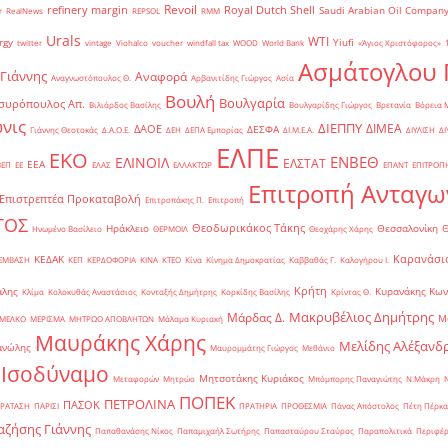
Revoil
refinery margin
Royal Dutch Shell
Saudi Arabian Oil Compan
r
RealNews
REPSOL
RMM
Urals
WTI
rgy
Yiufi
twitter
vintage
Viohalco
voucher
windfall tax
WOOD
World Bank
«Άγιος Χριστόφορος»
΄
Ασμάτογλου 
 Γιάννης
Αναφορά
Αναγνωστόπουλος Θ.
Αρβανιτίδης Γιώργος
Ασία
Βουλή
Βουλγαρία
συρόπουλος Απ.
Βιλιάρδος Βασίλης
Βουλγαρίδης Γιώργος
Βρετανία
Βόρεια 
νις
ΔΙΕΠΠΥ
ΔΙΜΕΑ
ΔΑΟΕ
ΔΕΣΦΑ
Γιάννης Θεοτοκάς
Δ.Α.Ο.Ε.
ΔΕΗ
ΔΕΠΑ Εμπορίας
ΔΙ.Μ.Ε.Α.
ΔΙΥΛΙΣΗ
ΔΙ
ΕΛΠΕ
ΕΚΟ
ΕΝΒΕΘ
ΕΛΙΝΟΙΛ
ΕΛΣΤΑΤ
ΕΕΑ
ΒΕΠ
ΕΕ
ΕΛΑΣ
ΕΛΛΑΚΤΩΡ
ΕΠΑΝΤ
ΕΠΙΤΡΟΠ
Επιτροπή Ανταγω
Επιστρεπτέα Προκαταβολή
Επιτροπάκης Π.
Επιτροπή
ΤΟΣ
Θεοδωρικάκος Τάκης
Ηράκλειο
Θεσσαλονίκη
Ηνωμένο Βασίλειο
ΘΕΡΜΟΙΛ
Θεοχάρης Χάρης
Καρανάσιο
ΚΕΔΑΚ
ΡΕΜΒΑΣΗ
ΚΕΠ
ΚΕΡΔΟΦΟΡΙΑ
ΚΙΝΑ
ΚΤΕΟ
Κίνα
Κίνημα Δημοκρατίας
Καββαθάς Γ.
Καλογήρου Ι.
Κρήτη
άλης
Κυρανάκης Κων
Κλίμα
Κολοκυθάς Αναστάσιος
Κονταξής Δημήτρης
Κορκίδης Βασίλης
Κρίντας Θ.
Μακρυβέλιος Δημήτρης
Μάρδας Δ.
Μ
ΜΕΛΚΟ
ΜΕΡΙΣΜΑ
ΜΗΤΡΩΟ ΑΠΟΒΛΗΤΩΝ
Μάλαμα Κυριακή
Μαυράκης Χάρης
Μελίδης Αλέξανδ
ανώλης
Μαυρομμάτης Γιώργος
Μεθάνιο
 Ισοδύναμο
Μητσοτάκης Κυριάκος
Μεταφορών
Μητρώο
Μπόμπορης Παναγιώτης
Ν.Μάκρη
ΠΟΠΕΚ
ΠΕΤΡΟΛΙΝΑ
ΠΑΣΟΚ
ΡΑΤΑΣΗ
ΠΑΡΙΣΙ
ΠΡΑΤΗΡΙΑ
ΠΡΟΘΕΣΜΙΑ
Πάνας Απόστολος
Πέτη Πέρκα
ζήσης Γιάννης
Παπαθανάσης Νίκος
Παπαμιχαήλ Σωτήρης
Παπασταύρου Σταύρος
Παραπολιτικά
Περιφέρ