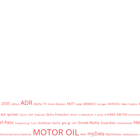
ADR
2035
ANT1
Alpha TV
app
ARAMCO
AVINOIL
adblue
Andre Bledjian
Autogas
Baker Hughes
rack spread
Delta Poseidon
e-ΕΦΚΑ
EBITDA
Cyclon
DAF
Dailymail
diesel
e-katanalotis
e-shop
Economis
He
el Pass
Greek Mafia
Guardian
Goldman Sachs
gov.gr
fuelprices.gr
fund
GPS
Handelsblatt
MOTOR OIL
myData
Mytilineos
Mohammad Sanusi Barkindo
MWh
myΘέρμανση