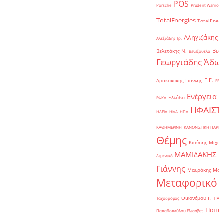
POS
Porsche
Prudent Warrio
TotalEnergies
TotalEne
Αληγιζάκης
Αλεξιάδης Τρ.
Βε
Βελετάκης Ν.
Βενεζουέλα
Γεωργιάδης Άδω
Ε.Ε.
Δρακακάκης Γιάννης
Ε
Ενέργεια
Ελλάδα
ΕΦΚΑ
ΗΦΑΙΣ
ΗΛΕΙΑ
ΗΜΑ
ΗΠΑ
ΚΑΘΗΜΕΡΙΝΗ
ΚΑΝΟΝΙΣΤΙΚΗ ΠΑ
Θέμης
Κιούσης Μιχ
ΜΑΜΙΔΑΚΗΣ
Λιμενικό
Γιάννης
Μαυράκης Μ
Μεταφορικό
Οικονόμου Γ.
Ταχυδρόμος
ΠΑ
Παπα
Παπαδοπούλου Ελισάβετ