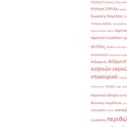
Πιτσιλής Γιώργος
Πλακιωτάκη
ΣΥΡΙΖΑ
ΣΠΥΡΙΔΗΣ
Σάκκος
Σωκράτης Φάμελλος
Σύ
Τσίπρας Αλέξης
Τσαμπαζλής 
Χαρίτση
Χάρης Δούκας
Χανιά
αγροτικό πετρέλαιο
αγ
αντλίες
απάτη
απαιτήσει
αυτοκίνητα
αυτόματοι πωλη
δεξαμενή
δεξαμενές
εισροών εκρο
επικουρικό
επιμέτ
ιστορία
ισολογισμοί
ισχύ
ιχνη
κλιματική αλλαγή
κλοπή
δέουσας επιμέλειας
μέτ
ογκομ
νομοσχέδιο
νόμος
περιθώ
περιβάλλον