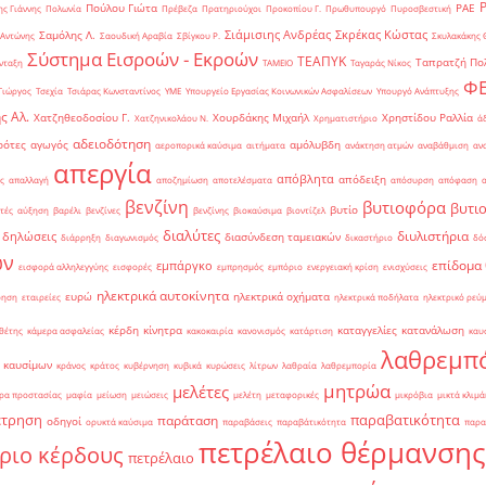
Πούλου Γιώτα
ΡΑΕ
ς Γιάννης
Πολωνία
Πρέβεζα
Πρατηριούχοι
Προκοπίου Γ.
Πρωθυπουργό
Πυροσβεστική
Σιάμισιης Ανδρέας
Σκρέκας Κώστας
Σαμόλης Λ.
 Αντώνης
Σαουδική Αραβία
Σβίγκου Ρ.
Σκυλακάκης 
Σύστημα Εισροών - Εκροών
ΤΕΑΠΥΚ
Ταπρατζή Πο
νταξη
ΤΑΜΕΙΟ
Ταγαράς Νίκος
Φ
Γιώργος
Τσεχία
Τσιάρας Κωνσταντίνος
ΥΜΕ
Υπουργείο Εργασίας Κοινωνικών Ασφαλίσεων
Υπουργό Ανάπτυξης
ς Αλ.
Χατζηθεοδοσίου Γ.
Χουρδάκης Μιχαήλ
Χρηστίδου Ραλλία
Χατζηνικολάου Ν.
Χρηματιστήριο
ά
αδειοδότηση
ρότες
αγωγός
αμόλυβδη
αεροπορικά καύσιμα
αιτήματα
ανάκτηση ατμών
αναβάθμιση
αν
απεργία
απόβλητα
απόδειξη
ς
απαλλαγή
αποζημίωση
αποτελέσματα
απόσυρση
απόφαση
βενζίνη
βυτιοφόρα
βυτι
βυτίο
τές
αύξηση
βαρέλι
βενζίνες
βενζίνης
βιοκαύσιμα
βιοντίζελ
διαλύτες
διυλιστήρια
δηλώσεις
διασύνδεση ταμειακών
διάρρηξη
διαγωνισμός
δικαστήριο
δό
ών
επίδομα
εμπάργκο
εισφορά αλληλεγγύης
εισφορές
εμπρησμός
εμπόριο
ενεργειακή κρίση
ενισχύσεις
ηλεκτρικά αυτοκίνητα
ευρώ
ηλεκτρικά οχήματα
ρηση
εταιρείες
ηλεκτρικά ποδήλατα
ηλεκτρικό ρεύ
κέρδη
κίνητρα
καταγγελίες
κατανάλωση
θέτης
κάμερα ασφαλείας
κακοκαιρία
κανονισμός
κατάρτιση
καυ
λαθρεμπ
 καυσίμων
κράνος
κράτος
κυβέρνηση
κυβικά
κυρώσεις
λίτρων
λαθραία
λαθρεμπορία
μητρώα
μελέτες
ρα προστασίας
μαφία
μείωση
μειώσεις
μελέτη
μεταφορικές
μικρόβια
μικτά κλιμά
έτρηση
παραβατικότητα
παράταση
οδηγοί
ορυκτά καύσιμα
παραβάσεις
παραβάτικότητα
παρα
πετρέλαιο θέρμανσης
ριο κέρδους
πετρέλαιο