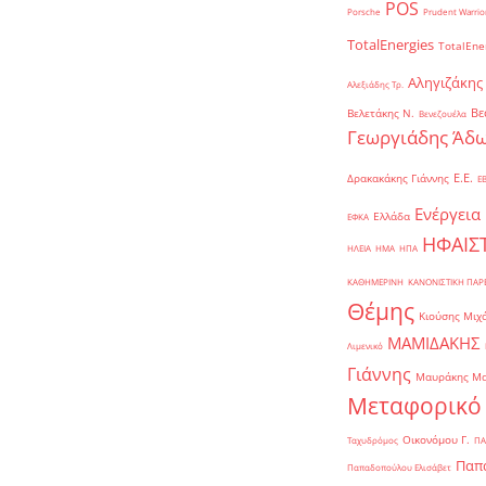
POS
Porsche
Prudent Warrio
TotalEnergies
TotalEne
Αληγιζάκης
Αλεξιάδης Τρ.
Βε
Βελετάκης Ν.
Βενεζουέλα
Γεωργιάδης Άδω
Ε.Ε.
Δρακακάκης Γιάννης
Ε
Ενέργεια
Ελλάδα
ΕΦΚΑ
ΗΦΑΙΣ
ΗΛΕΙΑ
ΗΜΑ
ΗΠΑ
ΚΑΘΗΜΕΡΙΝΗ
ΚΑΝΟΝΙΣΤΙΚΗ ΠΑ
Θέμης
Κιούσης Μιχ
ΜΑΜΙΔΑΚΗΣ
Λιμενικό
Γιάννης
Μαυράκης Μ
Μεταφορικό
Οικονόμου Γ.
Ταχυδρόμος
ΠΑ
Παπα
Παπαδοπούλου Ελισάβετ