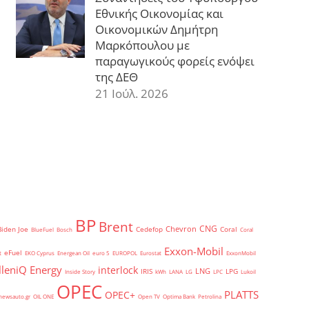
Εθνικής Οικονομίας και
Οικονομικών Δημήτρη
Μαρκόπουλου με
παραγωγικούς φορείς ενόψει
της ΔΕΘ
21 Ιούλ. 2026
BP
Brent
CNG
Chevron
Biden Joe
Cedefop
Coral
BlueFuel
Bosch
Coral
Exxon-Mobil
eFuel
t
EKO Cyprus
Energean Oil
euro 5
EUROPOL
Eurostat
ExxonMobil
lleniQ Energy
interlock
LNG
IRIS
LPG
Inside Story
kWh
LANA
LG
LPC
Lukoil
OPEC
PLATTS
OPEC+
newsauto.gr
OIL ONE
Open TV
Optima Bank
Petrolina