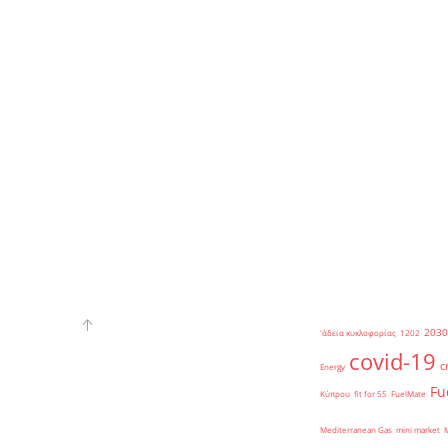
2030
'άδεια κυκλοφορίας
1202
covid-19
c
Energy
Fu
Κύπρου
fit for 55
FuelMate
Mediterranean Gas
mini market