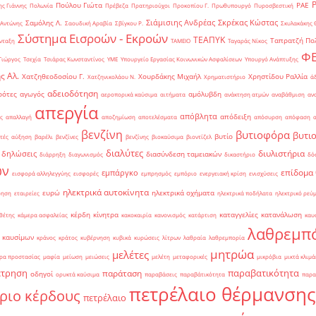
Πούλου Γιώτα
ΡΑΕ
ς Γιάννης
Πολωνία
Πρέβεζα
Πρατηριούχοι
Προκοπίου Γ.
Πρωθυπουργό
Πυροσβεστική
Σιάμισιης Ανδρέας
Σκρέκας Κώστας
Σαμόλης Λ.
 Αντώνης
Σαουδική Αραβία
Σβίγκου Ρ.
Σκυλακάκης 
Σύστημα Εισροών - Εκροών
ΤΕΑΠΥΚ
Ταπρατζή Πο
νταξη
ΤΑΜΕΙΟ
Ταγαράς Νίκος
Φ
Γιώργος
Τσεχία
Τσιάρας Κωνσταντίνος
ΥΜΕ
Υπουργείο Εργασίας Κοινωνικών Ασφαλίσεων
Υπουργό Ανάπτυξης
ς Αλ.
Χατζηθεοδοσίου Γ.
Χουρδάκης Μιχαήλ
Χρηστίδου Ραλλία
Χατζηνικολάου Ν.
Χρηματιστήριο
ά
αδειοδότηση
ρότες
αγωγός
αμόλυβδη
αεροπορικά καύσιμα
αιτήματα
ανάκτηση ατμών
αναβάθμιση
αν
απεργία
απόβλητα
απόδειξη
ς
απαλλαγή
αποζημίωση
αποτελέσματα
απόσυρση
απόφαση
βενζίνη
βυτιοφόρα
βυτι
βυτίο
τές
αύξηση
βαρέλι
βενζίνες
βενζίνης
βιοκαύσιμα
βιοντίζελ
διαλύτες
διυλιστήρια
δηλώσεις
διασύνδεση ταμειακών
διάρρηξη
διαγωνισμός
δικαστήριο
δό
ών
επίδομα
εμπάργκο
εισφορά αλληλεγγύης
εισφορές
εμπρησμός
εμπόριο
ενεργειακή κρίση
ενισχύσεις
ηλεκτρικά αυτοκίνητα
ευρώ
ηλεκτρικά οχήματα
ρηση
εταιρείες
ηλεκτρικά ποδήλατα
ηλεκτρικό ρεύ
κέρδη
κίνητρα
καταγγελίες
κατανάλωση
θέτης
κάμερα ασφαλείας
κακοκαιρία
κανονισμός
κατάρτιση
καυ
λαθρεμπ
 καυσίμων
κράνος
κράτος
κυβέρνηση
κυβικά
κυρώσεις
λίτρων
λαθραία
λαθρεμπορία
μητρώα
μελέτες
ρα προστασίας
μαφία
μείωση
μειώσεις
μελέτη
μεταφορικές
μικρόβια
μικτά κλιμά
έτρηση
παραβατικότητα
παράταση
οδηγοί
ορυκτά καύσιμα
παραβάσεις
παραβάτικότητα
παρα
πετρέλαιο θέρμανσης
ριο κέρδους
πετρέλαιο