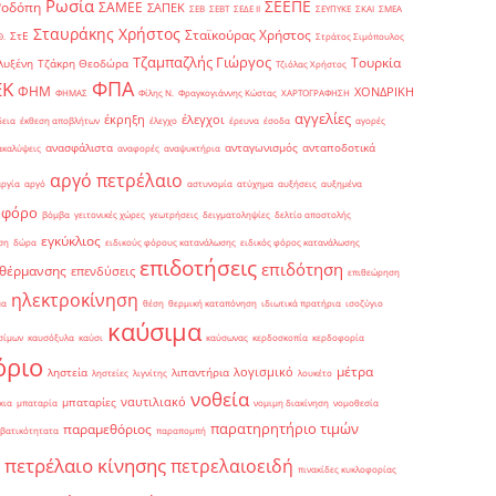
Ρωσία
ΣΕΕΠΕ
Ροδόπη
ΣΑΜΕΕ
ΣΑΠΕΚ
ΣΕΒ
ΣΕΒΤ
ΣΕΔΕ ΙΙ
ΣΕΥΠΥΚΕ
ΣΚΑΙ
ΣΜΕΑ
Σταυράκης Χρήστος
Σταϊκούρας Χρήστος
ΣτΕ
Θ.
Στράτος Σιμόπουλος
Τζαμπαζλής Γιώργος
Τουρκία
λυξένη
Τζάκρη Θεοδώρα
Τζιόλας Χρήστος
ΦΠΑ
ΕΚ
ΦΗΜ
ΧΟΝΔΡΙΚΗ
ΦΗΜΑΣ
Φίλης Ν.
Φραγκογιάννης Κώστας
ΧΑΡΤΟΓΡΑΦΗΣΗ
αγγελίες
έκρηξη
έλεγχοι
δεια
έκθεση αποβλήτων
έλεγχο
έρευνα
έσοδα
αγορές
ανασφάλιστα
ανταγωνισμός
ανταποδοτικά
ακαλύψεις
αναφορές
αναψυκτήρια
αργό πετρέλαιο
αργία
αργό
αστυνομία
ατύχημα
αυξήσεις
αυξημένα
οφόρο
βόμβα
γειτονικές χώρες
γεωτρήσεις
δειγματοληψίες
δελτίο αποστολής
εγκύκλιος
ση
δώρα
ειδικούς φόρους κατανάλωσης
ειδικός φόρος κατανάλωσης
επιδοτήσεις
επιδότηση
 θέρμανσης
επενδύσεις
επιθεώρηση
ηλεκτροκίνηση
μα
θέση
θερμική καταπόνηση
ιδιωτικά πρατήρια
ισοζύγιο
καύσιμα
σίμων
καυσόξυλα
καύσι
καύσωνας
κερδοσκοπία
κερδοφορία
όριο
μέτρα
λογισμικό
ληστεία
λιπαντήρια
ληστείες
λιγνίτης
λουκέτο
νοθεία
ναυτιλιακό
μπαταρίες
κια
μπαταρία
νομιμη διακίνηση
νομοθεσία
παρατηρητήριο τιμών
παραμεθόριος
βατικότητατα
παραπομπή
πετρέλαιο κίνησης
πετρελαιοειδή
πινακίδες κυκλοφορίας