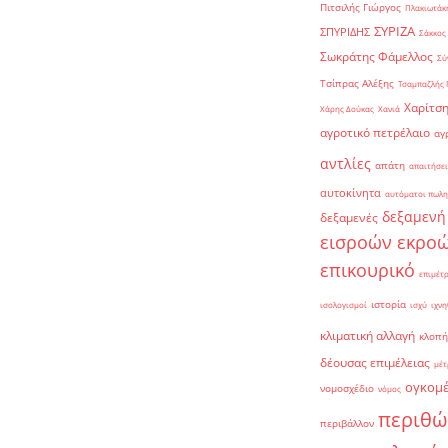
Πιτσιλής Γιώργος
Πλακιωτάκη
ΣΥΡΙΖΑ
ΣΠΥΡΙΔΗΣ
Σάκκος
Σωκράτης Φάμελλος
Σύ
Τσίπρας Αλέξης
Τσαμπαζλής 
Χαρίτση
Χάρης Δούκας
Χανιά
αγροτικό πετρέλαιο
αγ
αντλίες
απάτη
απαιτήσει
αυτοκίνητα
αυτόματοι πωλη
δεξαμενή
δεξαμενές
εισροών εκρο
επικουρικό
επιμέτ
ιστορία
ισολογισμοί
ισχύ
ιχνη
κλιματική αλλαγή
κλοπή
δέουσας επιμέλειας
μέτ
ογκομ
νομοσχέδιο
νόμος
περιθώ
περιβάλλον