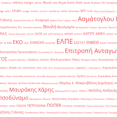
Revoil
refinery margin
Royal Dutch Shell
Saudi Arabian Oil Compan
r
RealNews
REPSOL
RMM
Urals
WTI
rgy
Yiufi
twitter
vintage
Viohalco
voucher
windfall tax
WOOD
World Bank
«Άγιος Χριστόφορος»
΄
Ασμάτογλου 
 Γιάννης
Αναφορά
Αναγνωστόπουλος Θ.
Αρβανιτίδης Γιώργος
Ασία
Βουλή
Βουλγαρία
συρόπουλος Απ.
Βιλιάρδος Βασίλης
Βουλγαρίδης Γιώργος
Βρετανία
Βόρεια 
νις
ΔΙΕΠΠΥ
ΔΙΜΕΑ
ΔΑΟΕ
ΔΕΣΦΑ
Γιάννης Θεοτοκάς
Δ.Α.Ο.Ε.
ΔΕΗ
ΔΕΠΑ Εμπορίας
ΔΙ.Μ.Ε.Α.
ΔΙΥΛΙΣΗ
ΔΙ
ΕΛΠΕ
ΕΚΟ
ΕΝΒΕΘ
ΕΛΙΝΟΙΛ
ΕΛΣΤΑΤ
ΕΕΑ
ΒΕΠ
ΕΕ
ΕΛΑΣ
ΕΛΛΑΚΤΩΡ
ΕΠΑΝΤ
ΕΠΙΤΡΟΠ
Επιτροπή Ανταγω
Επιστρεπτέα Προκαταβολή
Επιτροπάκης Π.
Επιτροπή
ΤΟΣ
Θεοδωρικάκος Τάκης
Ηράκλειο
Θεσσαλονίκη
Ηνωμένο Βασίλειο
ΘΕΡΜΟΙΛ
Θεοχάρης Χάρης
Καρανάσιο
ΚΕΔΑΚ
ΡΕΜΒΑΣΗ
ΚΕΠ
ΚΕΡΔΟΦΟΡΙΑ
ΚΙΝΑ
ΚΤΕΟ
Κίνα
Κίνημα Δημοκρατίας
Καββαθάς Γ.
Καλογήρου Ι.
Κρήτη
άλης
Κυρανάκης Κων
Κλίμα
Κολοκυθάς Αναστάσιος
Κονταξής Δημήτρης
Κορκίδης Βασίλης
Κρίντας Θ.
Μακρυβέλιος Δημήτρης
Μάρδας Δ.
Μ
ΜΕΛΚΟ
ΜΕΡΙΣΜΑ
ΜΗΤΡΩΟ ΑΠΟΒΛΗΤΩΝ
Μάλαμα Κυριακή
Μαυράκης Χάρης
Μελίδης Αλέξανδ
ανώλης
Μαυρομμάτης Γιώργος
Μεθάνιο
 Ισοδύναμο
Μητσοτάκης Κυριάκος
Μεταφορών
Μητρώο
Μπόμπορης Παναγιώτης
Ν.Μάκρη
ΠΟΠΕΚ
ΠΕΤΡΟΛΙΝΑ
ΠΑΣΟΚ
ΡΑΤΑΣΗ
ΠΑΡΙΣΙ
ΠΡΑΤΗΡΙΑ
ΠΡΟΘΕΣΜΙΑ
Πάνας Απόστολος
Πέτη Πέρκα
ζήσης Γιάννης
Παπαθανάσης Νίκος
Παπαμιχαήλ Σωτήρης
Παπασταύρου Σταύρος
Παραπολιτικά
Περιφέρ