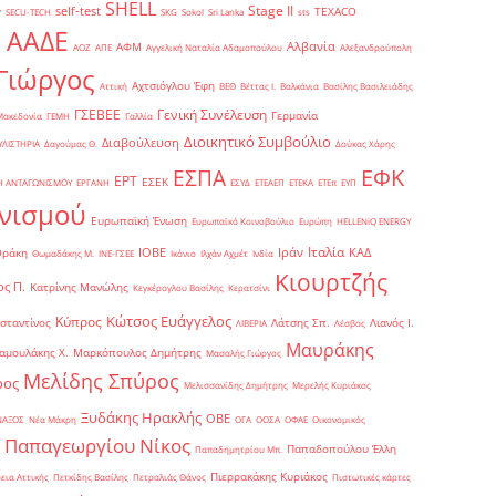
SHELL
Stage II
self-test
y
TEXACO
SECU-TECH
SKG
Sokol
Sri Lanka
sts
ΑΑΔΕ
Αλβανία
ΑΦΜ
1
ΑΟΖ
ΑΠΕ
Αγγελική Ναταλία Αδαμοπούλου
Αλεξανδρούπολη
Γιώργος
Αχτσιόγλου Έφη
Αττική
ΒΕΘ
Βέττας Ι.
Βαλκάνια
Βασίλης Βασιλειάδης
Γενική Συνέλευση
ΓΣΕΒΕΕ
Γερμανία
Μακεδονία
ΓΕΜΗ
Γαλλία
Διοικητικό Συμβούλιο
Διαβούλευση
ΥΛΙΣΤΗΡΙΑ
Δαγούμας Θ.
Δούκας Χάρης
ΕΦΚ
ΕΣΠΑ
ΕΡΤ
ΕΣΕΚ
Η ΑΝΤΑΓΩΝΙΣΜΟΥ
ΕΡΓΑΝΗ
ΕΣΥΔ
ΕΤΕΑΕΠ
ΕΤΕΚΑ
ΕΤΕπ
ΕΥΠ
νισμού
Ευρωπαϊκή Ένωση
Ευρωπαϊκό Κοινοβούλιο
Ευρώπη
ΗELLENiQ ENERGY
Ιταλία
ΙΟΒΕ
Ιράν
ΚΑΔ
Θράκη
Θωμαδάκης Μ.
ΙΝΕ-ΓΣΕΕ
Ικόνιο
Ιλχάν Αχμέτ
Ινδία
Κιουρτζής
ς Π.
Κατρίνης Μανώλης
Κεγκέρογλου Βασίλης
Κερατσίνι
Κώτσος Ευάγγελος
Κύπρος
σταντίνος
Λάτσης Σπ.
Λιανός Ι.
ΛΙΒΕΡΙΑ
Λέσβος
Μαυράκης
αμουλάκης Χ.
Μαρκόπουλος Δημήτρης
Μασαλής Γιώργος
Μελίδης Σπύρος
ρος
Μελισσανίδης Δημήτρης
Μερελής Κυριάκος
Ξυδάκης Ηρακλής
ΟΒΕ
ΝΑΞΟΣ
Νέα Μάκρη
ΟΓΑ
ΟΟΣΑ
ΟΦΑΕ
Οικονομικός
Παπαγεωργίου Νίκος
Παπαδοπούλου Έλλη
Παπαδημητρίου Μπ.
Πιερρακάκης Κυριάκος
εια Αττικής
Πετκίδης Βασίλης
Πετραλιάς Θάνος
Πιστωτικές κάρτες