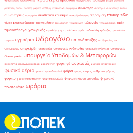
πρόσωπα
πυρκαγιά
προμέτρηση
πρωταθλητές
πτωχευτικός
ρεύμα
ρούβλια
συνάντηση
ρύπανση
ρύποι
σούπερ μάρκετ
στάθμη
στατιστικά
συμμορία
συνέδριο
συνέντευξη τύπου
τάνκερ
τέλη
σφράγιση
συναντήσεις
συνθετικά καύσιμα
συνεργεία
συνταξιοδότηση
τελωνείο
τέλος Επιτηδεύματος
ταξινομήσεις
τιμές
ταξινόμηση
τεκμηρίωση
τηλεδιάσκεψη
τιμοκατάλογοι χονδρικής
τιμολόγηση
τιμολόγιο
τολουόλη
τιμών
τράπεζες
τροπολογία
υδρογόνο
υγραέριο
υπ. Ανάπτυξης
τσιγάρο
υπ. Εργασίας
υπ.
υπερκέρδη
υπουργείο Ανάπτυξης
υπουργείο
Οικονομικών
υποτροφίες
υπουργείο Ενέργειας
υπουργείο Υποδομών & Μεταφορών
Οικονομικών
φορτιστές
φορτηγά
φορολογία
φορολογικά έσοδα
φορολόγηση
φυσικές καταστροφές
φυσικό αέριο
φόροι
φωτιά
φόρος άνθρακα
φωτοβολταϊκά
φόρος
φόρους
φόρτιση
ψηφιακό
ψηφιακή κάρτα εργασίας
χρονοκαθυστέρηση
ψηφιακά εργαλεία
ωράριο
πελατολόγιο