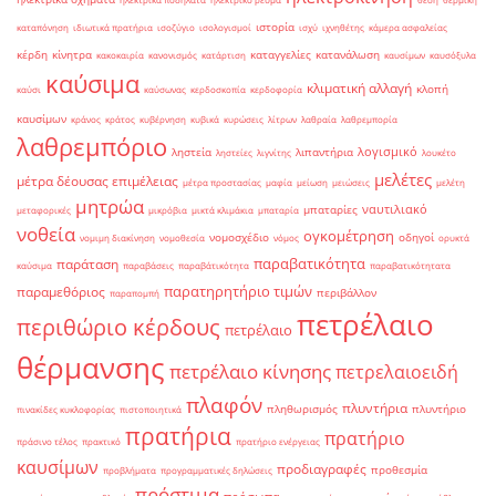
ιστορία
καταπόνηση
ιδιωτικά πρατήρια
ισοζύγιο
ισολογισμοί
ισχύ
ιχνηθέτης
κάμερα ασφαλείας
κέρδη
κίνητρα
καταγγελίες
κατανάλωση
κακοκαιρία
κανονισμός
κατάρτιση
καυσίμων
καυσόξυλα
καύσιμα
κλιματική αλλαγή
κλοπή
καύσι
καύσωνας
κερδοσκοπία
κερδοφορία
καυσίμων
κράνος
κράτος
κυβέρνηση
κυβικά
κυρώσεις
λίτρων
λαθραία
λαθρεμπορία
λαθρεμπόριο
λογισμικό
ληστεία
λιπαντήρια
ληστείες
λιγνίτης
λουκέτο
μελέτες
μέτρα δέουσας επιμέλειας
μέτρα προστασίας
μαφία
μείωση
μειώσεις
μελέτη
μητρώα
ναυτιλιακό
μπαταρίες
μεταφορικές
μικρόβια
μικτά κλιμάκια
μπαταρία
νοθεία
ογκομέτρηση
νομοσχέδιο
οδηγοί
νομιμη διακίνηση
νομοθεσία
νόμος
ορυκτά
παραβατικότητα
παράταση
καύσιμα
παραβάσεις
παραβάτικότητα
παραβατικότητατα
παρατηρητήριο τιμών
παραμεθόριος
περιβάλλον
παραπομπή
πετρέλαιο
περιθώριο κέρδους
πετρέλαιο
θέρμανσης
πετρέλαιο κίνησης
πετρελαιοειδή
πλαφόν
πλυντήρια
πληθωρισμός
πλυντήριο
πινακίδες κυκλοφορίας
πιστοποιητικά
πρατήρια
πρατήριο
πράσινο τέλος
πρακτικό
πρατήριο ενέργειας
καυσίμων
προδιαγραφές
προθεσμία
προβλήματα
προγραμματικές δηλώσεις
πρόστιμα