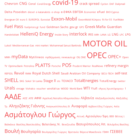
covid-19
CNG
Chevron
crack spread
Coral
Coral Energy
Cyclon
DAF
Dailymail
Delta Poseidon
e-ΕΦΚΑ
EBITDA
eFuel
diesel
e-katanalotis
e-shop
Economist
EKO Cyprus
Exxon-Mobil
Energean Oil
euro 5
EUROPOL
Eurostat
ExxonMobil Κύπρου
fit for 55
FuelMate
Fuel Pass
Greek Mafia
Guardian
Goldman Sachs
gov.gr
fuelprices.gr
fund
GPS
HelleniQ Energy
interlock
LNG
IRIS
LPG
Handelsblatt
Inside Story
kWh
LANA
LG
LPC
MOTOR OIL
Lukoil
Mediterranean Gas
mini market
Mohammad Sanusi Barkindo
OPEC
myData
OPEC+
Mytilineos
MWh
myΘέρμανση
newsauto.gr
OIL ONE
Open
POS
PLATTS
refinery margin
TV
Optima Bank
Petrolina
Porsche
Prudent Warrior
RealNews
Revoil
Royal Dutch Shell
self-test
Saudi Arabian Oil Company
REPSOL
RMM
SECU-TECH
SHELL
TotalEnergies
Stage II
TEXACO
TotalEnergy
SKG
Sokol
Sri Lanka
sts
twitter
Urals
WTI
Yiufi
vintage
Viohalco
voucher
windfall tax
WOOD
World Bank
«Άγιος Χριστόφορος»
΄1
ΑΑΔΕ
Αλβανία
ΑΦΜ
ΑΟΖ
ΑΠΕ
Αγγελική Ναταλία Αδαμοπούλου
Αλεξανδρούπολη
Αλεξιάδης
Αληγιζάκης Γιάννης
Αναφορά
Τρ.
Αναγνωστόπουλος Θ.
Αρβανιτίδης Γιώργος
Ασία
Ασμάτογλου Γιώργος
Αχτσιόγλου Έφη
Αττική
ΒΕΘ
Βέττας Ι.
Βεσυρόπουλος Απ.
Βελετάκης Ν.
Βαλκάνια
Βασίλης Βασιλειάδης
Βενεζουέλα
Βιλιάρδος Βασίλης
Βουλή
Βουλγαρία
ΓΣΕΒΕΕ
Βουλγαρίδης Γιώργος
Βρετανία
Βόρεια Μακεδονία
ΓΕΜΗ