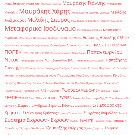
Μαυράκης Γιάννης
Μαρκόπουλος Δημήτρης
Μαυράκης
Μασαλής Γιώργος
Μαυράκης Χάρης
Μελίδης
Μανώλης
Μαυρομμάτης Γιώργος
Μεθάνιο
Μελίδης Σπύρος
Αλέξανδρος
Μελισσανίδης Δημήτρης
Μερελής Κυριάκος
Μεταφορικό Ισοδύναμο
Μητσοτάκης
Μεταφορών
Μητρώο
Ξυδάκης Ηρακλής
ΟΒΕ
Κυριάκος
Μπόμπορης Παναγιώτης
Ν.Μάκρη
ΝΑΞΟΣ
Νέα Μάκρη
ΟΓΑ
ΠΕΤΡΟΛΙΝΑ
ΠΑΣΟΚ
Οικονόμου Γ.
ΟΟΣΑ
ΟΦΑΕ
Οικονομικός Ταχυδρόμος
ΠΑΡΑΤΑΣΗ
ΠΑΡΙΣΙ
ΠΟΠΕΚ
Παπαγεωργίου
ΠΡΑΤΗΡΙΑ
ΠΡΟΘΕΣΜΙΑ
Πάνας Απόστολος
Πέτη Πέρκα
Νίκος
Παπαζήσης
Παπαδοπούλου Έλλη
Παπαδημητρίου Μπ.
Παπαδοπούλου Ελισάβετ
Γιάννης
Παπαθανάσης Νίκος
Παπαμιχαήλ Σωτήρης
Παπασταύρου Σταύρος
Παραπολιτικά
Περιφέρεια
Πιερρακάκης Κυριάκος
Πιτσιλής
Αττικής
Πετκίδης Βασίλης
Πετραλιάς Θάνος
Πιστωτικές κάρτες
Γιώργος
Πούλου Γιώτα
Πλακιωτάκης Γιάννης
Πολωνία
Πρέβεζα
Πρατηριούχοι
Προκοπίου Γ.
Ρωσία
Ροδόπη
ΣΑΜΕΕ
ΣΑΠΕΚ
ΡΑΕ
Πρωθυπουργό
Πυροσβεστική
ΣΕΒ
ΣΕΒΤ
ΣΕΔΕ ΙΙ
ΣΕΕΠΕ
ΣΥΡΙΖΑ
ΣΠΥΡΙΔΗΣ
Σαμόλης Λ.
ΣΕΥΠΥΚΕ
ΣΚΑΙ
ΣΜΕΑ
Σάκκος Αντώνης
Σαουδική Αραβία
Σταυράκης
Σιάμισιης Ανδρέας
Σκρέκας Κώστας
ΣτΕ
Σβίγκου Ρ.
Σκυλακάκης Θ.
Χρήστος
Σταϊκούρας Χρήστος
Σωκράτης Φάμελλος
Στράτος Σιμόπουλος
Σύνταξη
Σύστημα Εισροών - Εκροών
ΤΕΑΠΥΚ
Ταπρατζή
ΤΑΜΕΙΟ
Ταγαράς Νίκος
Τζαμπαζλής Γιώργος
Τουρκία
Πολυξένη
Τζάκρη Θεοδώρα
Τζιόλας Χρήστος