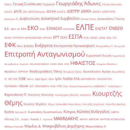
Γεωργιάδης Άδωνις
Γενική Συνέλευση
Γερμανία
Γαλλία
Γιάννης Θεοτοκάς
ΔΙΕΠΠΥ
ΔΙΜΕΑ
ΔΑΟΕ
ΔΕΣΦΑ
Δ.Α.Ο.Ε.
ΔΕΗ
ΔΕΠΑ Εμπορίας
ΔΙ.Μ.Ε.Α.
ΔΙΥΛΙΣΗ
ΔΙΥΛΙΣΤΗΡΙΑ
Διοικητικό Συμβούλιο
Διαβούλευση
Δρακακάκης Γιάννης
Δαγούμας Θ.
Δούκας Χάρης
ΕΛΠΕ
ΕΚΟ
ΕΝΒΕΘ
ΕΛΙΝΟΙΛ
ΕΛΣΤΑΤ
Ε.Ε.
ΕΕΑ
ΕΒΕΠ
ΕΕ
ΕΛΑΣ
ΕΛΛΑΚΤΩΡ
ΕΣΠΑ
ΕΡΤ
ΕΣΕΚ
ΕΠΑΝΤ
ΕΠΙΤΡΟΠΗ ΑΝΤΑΓΩΝΙΣΜΟΥ
ΕΡΓΑΝΗ
ΕΣΥΔ
ΕΤΕΑΕΠ
ΕΤΕΚΑ
ΕΤΕπ
ΕΥΠ
ΕΦΚ
Ενέργεια
Επιστρεπτέα Προκαταβολή
Ελλάδα
ΕΦΚΑ
Επιτροπάκης Π.
Επιτροπή
Επιτροπή Ανταγωνισμού
Ευρωπαϊκή Ένωση
Ευρωπαϊκό
ΗΦΑΙΣΤΟΣ
Κοινοβούλιο
Ευρώπη
ΗELLENiQ ENERGY
ΗΛΕΙΑ
ΗΜΑ
ΗΠΑ
Ηνωμένο Βασίλειο
Θεοδωρικάκος Τάκης
Ηράκλειο
Θεσσαλονίκη
Θράκη
ΘΕΡΜΟΙΛ
Θεοχάρης Χάρης
Θωμαδάκης
Ιταλία
ΙΟΒΕ
Ιράν
ΚΑΔ
Μ.
ΙΝΕ-ΓΣΕΕ
Ικόνιο
Ιλχάν Αχμέτ
Ινδία
ΚΑΘΗΜΕΡΙΝΗ
ΚΑΝΟΝΙΣΤΙΚΗ
ΚΕΔΑΚ
ΠΑΡΕΜΒΑΣΗ
ΚΕΠ
ΚΕΡΔΟΦΟΡΙΑ
ΚΙΝΑ
ΚΤΕΟ
Κίνα
Κίνημα Δημοκρατίας
Καββαθάς Γ.
Καλογήρου Ι.
Κιουρτζής
Καρανάσιος Π.
Κατρίνης Μανώλης
Κεγκέρογλου Βασίλης
Κερατσίνι
Θέμης
Κιούσης Μιχάλης
Κλίμα
Κολοκυθάς Αναστάσιος
Κονταξής Δημήτρης
Κορκίδης Βασίλης
Κώτσος Ευάγγελος
Κύπρος
Κρήτη
Κυρανάκης Κωνσταντίνος
Κρίντας Θ.
ΛΙΒΕΡΙΑ
ΜΑΜΙΔΑΚΗΣ
Λάτσης Σπ.
Λιανός Ι.
Λέσβος
Λιμενικό
ΜΕΛΚΟ
ΜΕΡΙΣΜΑ
ΜΗΤΡΩΟ ΑΠΟΒΛΗΤΩΝ
Μακρυβέλιος Δημήτρης
Μάρδας Δ.
Μαμουλάκης Χ.
Μάλαμα Κυριακή