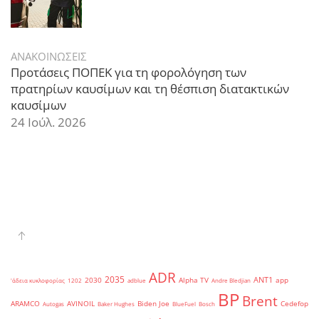
ΑΝΑΚΟΙΝΩΣΕΙΣ
Προτάσεις ΠΟΠΕΚ για τη φορολόγηση των
πρατηρίων καυσίμων και τη θέσπιση διατακτικών
καυσίμων
24 Ιούλ. 2026
ADR
2035
ANT1
2030
Alpha TV
app
'άδεια κυκλοφορίας
1202
adblue
Andre Bledjian
BP
Brent
ARAMCO
AVINOIL
Biden Joe
Cedefop
Autogas
Baker Hughes
BlueFuel
Bosch