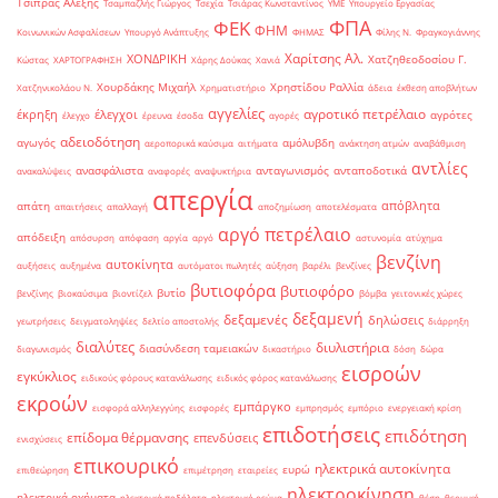
Τσίπρας Αλέξης
Τσαμπαζλής Γιώργος
Τσεχία
Τσιάρας Κωνσταντίνος
ΥΜΕ
Υπουργείο Εργασίας
ΦΠΑ
ΦΕΚ
ΦΗΜ
Κοινωνικών Ασφαλίσεων
Υπουργό Ανάπτυξης
ΦΗΜΑΣ
Φίλης Ν.
Φραγκογιάννης
Χαρίτσης Αλ.
ΧΟΝΔΡΙΚΗ
Χατζηθεοδοσίου Γ.
Κώστας
ΧΑΡΤΟΓΡΑΦΗΣΗ
Χάρης Δούκας
Χανιά
Χουρδάκης Μιχαήλ
Χρηστίδου Ραλλία
Χατζηνικολάου Ν.
Χρηματιστήριο
άδεια
έκθεση αποβλήτων
αγγελίες
αγροτικό πετρέλαιο
έκρηξη
έλεγχοι
αγρότες
έλεγχο
έρευνα
έσοδα
αγορές
αδειοδότηση
αγωγός
αμόλυβδη
αεροπορικά καύσιμα
αιτήματα
ανάκτηση ατμών
αναβάθμιση
αντλίες
ανασφάλιστα
ανταγωνισμός
ανταποδοτικά
ανακαλύψεις
αναφορές
αναψυκτήρια
απεργία
απόβλητα
απάτη
απαιτήσεις
απαλλαγή
αποζημίωση
αποτελέσματα
αργό πετρέλαιο
απόδειξη
απόσυρση
απόφαση
αργία
αργό
αστυνομία
ατύχημα
βενζίνη
αυτοκίνητα
αυξήσεις
αυξημένα
αυτόματοι πωλητές
αύξηση
βαρέλι
βενζίνες
βυτιοφόρα
βυτιοφόρο
βυτίο
βενζίνης
βιοκαύσιμα
βιοντίζελ
βόμβα
γειτονικές χώρες
δεξαμενή
δεξαμενές
δηλώσεις
γεωτρήσεις
δειγματοληψίες
δελτίο αποστολής
διάρρηξη
διαλύτες
διυλιστήρια
διασύνδεση ταμειακών
διαγωνισμός
δικαστήριο
δόση
δώρα
εισροών
εγκύκλιος
ειδικούς φόρους κατανάλωσης
ειδικός φόρος κατανάλωσης
εκροών
εμπάργκο
εισφορά αλληλεγγύης
εισφορές
εμπρησμός
εμπόριο
ενεργειακή κρίση
επιδοτήσεις
επιδότηση
επίδομα θέρμανσης
επενδύσεις
ενισχύσεις
επικουρικό
ηλεκτρικά αυτοκίνητα
ευρώ
επιθεώρηση
επιμέτρηση
εταιρείες
ηλεκτροκίνηση
ηλεκτρικά οχήματα
ηλεκτρικά ποδήλατα
ηλεκτρικό ρεύμα
θέση
θερμική