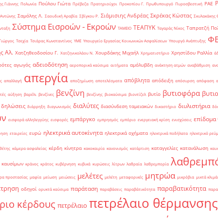
Πούλου Γιώτα
ΡΑΕ
ς Γιάννης
Πολωνία
Πρέβεζα
Πρατηριούχοι
Προκοπίου Γ.
Πρωθυπουργό
Πυροσβεστική
Σιάμισιης Ανδρέας
Σκρέκας Κώστας
Σαμόλης Λ.
 Αντώνης
Σαουδική Αραβία
Σβίγκου Ρ.
Σκυλακάκης 
Σύστημα Εισροών - Εκροών
ΤΕΑΠΥΚ
Ταπρατζή Πο
νταξη
ΤΑΜΕΙΟ
Ταγαράς Νίκος
Φ
Γιώργος
Τσεχία
Τσιάρας Κωνσταντίνος
ΥΜΕ
Υπουργείο Εργασίας Κοινωνικών Ασφαλίσεων
Υπουργό Ανάπτυξης
ς Αλ.
Χατζηθεοδοσίου Γ.
Χουρδάκης Μιχαήλ
Χρηστίδου Ραλλία
Χατζηνικολάου Ν.
Χρηματιστήριο
ά
αδειοδότηση
ρότες
αγωγός
αμόλυβδη
αεροπορικά καύσιμα
αιτήματα
ανάκτηση ατμών
αναβάθμιση
αν
απεργία
απόβλητα
απόδειξη
ς
απαλλαγή
αποζημίωση
αποτελέσματα
απόσυρση
απόφαση
βενζίνη
βυτιοφόρα
βυτι
βυτίο
τές
αύξηση
βαρέλι
βενζίνες
βενζίνης
βιοκαύσιμα
βιοντίζελ
διαλύτες
διυλιστήρια
δηλώσεις
διασύνδεση ταμειακών
διάρρηξη
διαγωνισμός
δικαστήριο
δό
ών
επίδομα
εμπάργκο
εισφορά αλληλεγγύης
εισφορές
εμπρησμός
εμπόριο
ενεργειακή κρίση
ενισχύσεις
ηλεκτρικά αυτοκίνητα
ευρώ
ηλεκτρικά οχήματα
ρηση
εταιρείες
ηλεκτρικά ποδήλατα
ηλεκτρικό ρεύ
κέρδη
κίνητρα
καταγγελίες
κατανάλωση
θέτης
κάμερα ασφαλείας
κακοκαιρία
κανονισμός
κατάρτιση
καυ
λαθρεμπ
 καυσίμων
κράνος
κράτος
κυβέρνηση
κυβικά
κυρώσεις
λίτρων
λαθραία
λαθρεμπορία
μητρώα
μελέτες
ρα προστασίας
μαφία
μείωση
μειώσεις
μελέτη
μεταφορικές
μικρόβια
μικτά κλιμά
έτρηση
παραβατικότητα
παράταση
οδηγοί
ορυκτά καύσιμα
παραβάσεις
παραβάτικότητα
παρα
πετρέλαιο θέρμανσης
ριο κέρδους
πετρέλαιο