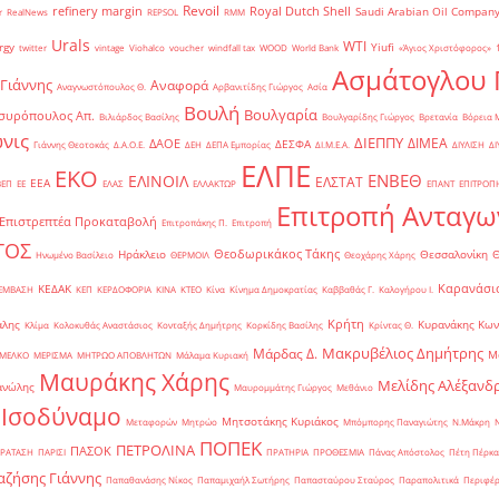
Revoil
refinery margin
Royal Dutch Shell
Saudi Arabian Oil Compan
r
RealNews
REPSOL
RMM
Urals
WTI
rgy
Yiufi
twitter
vintage
Viohalco
voucher
windfall tax
WOOD
World Bank
«Άγιος Χριστόφορος»
΄
Ασμάτογλου 
 Γιάννης
Αναφορά
Αναγνωστόπουλος Θ.
Αρβανιτίδης Γιώργος
Ασία
Βουλή
Βουλγαρία
συρόπουλος Απ.
Βιλιάρδος Βασίλης
Βουλγαρίδης Γιώργος
Βρετανία
Βόρεια 
νις
ΔΙΕΠΠΥ
ΔΙΜΕΑ
ΔΑΟΕ
ΔΕΣΦΑ
Γιάννης Θεοτοκάς
Δ.Α.Ο.Ε.
ΔΕΗ
ΔΕΠΑ Εμπορίας
ΔΙ.Μ.Ε.Α.
ΔΙΥΛΙΣΗ
ΔΙ
ΕΛΠΕ
ΕΚΟ
ΕΝΒΕΘ
ΕΛΙΝΟΙΛ
ΕΛΣΤΑΤ
ΕΕΑ
ΒΕΠ
ΕΕ
ΕΛΑΣ
ΕΛΛΑΚΤΩΡ
ΕΠΑΝΤ
ΕΠΙΤΡΟΠ
Επιτροπή Ανταγω
Επιστρεπτέα Προκαταβολή
Επιτροπάκης Π.
Επιτροπή
ΤΟΣ
Θεοδωρικάκος Τάκης
Ηράκλειο
Θεσσαλονίκη
Ηνωμένο Βασίλειο
ΘΕΡΜΟΙΛ
Θεοχάρης Χάρης
Καρανάσιο
ΚΕΔΑΚ
ΡΕΜΒΑΣΗ
ΚΕΠ
ΚΕΡΔΟΦΟΡΙΑ
ΚΙΝΑ
ΚΤΕΟ
Κίνα
Κίνημα Δημοκρατίας
Καββαθάς Γ.
Καλογήρου Ι.
Κρήτη
άλης
Κυρανάκης Κων
Κλίμα
Κολοκυθάς Αναστάσιος
Κονταξής Δημήτρης
Κορκίδης Βασίλης
Κρίντας Θ.
Μακρυβέλιος Δημήτρης
Μάρδας Δ.
Μ
ΜΕΛΚΟ
ΜΕΡΙΣΜΑ
ΜΗΤΡΩΟ ΑΠΟΒΛΗΤΩΝ
Μάλαμα Κυριακή
Μαυράκης Χάρης
Μελίδης Αλέξανδ
ανώλης
Μαυρομμάτης Γιώργος
Μεθάνιο
 Ισοδύναμο
Μητσοτάκης Κυριάκος
Μεταφορών
Μητρώο
Μπόμπορης Παναγιώτης
Ν.Μάκρη
ΠΟΠΕΚ
ΠΕΤΡΟΛΙΝΑ
ΠΑΣΟΚ
ΡΑΤΑΣΗ
ΠΑΡΙΣΙ
ΠΡΑΤΗΡΙΑ
ΠΡΟΘΕΣΜΙΑ
Πάνας Απόστολος
Πέτη Πέρκα
ζήσης Γιάννης
Παπαθανάσης Νίκος
Παπαμιχαήλ Σωτήρης
Παπασταύρου Σταύρος
Παραπολιτικά
Περιφέρ