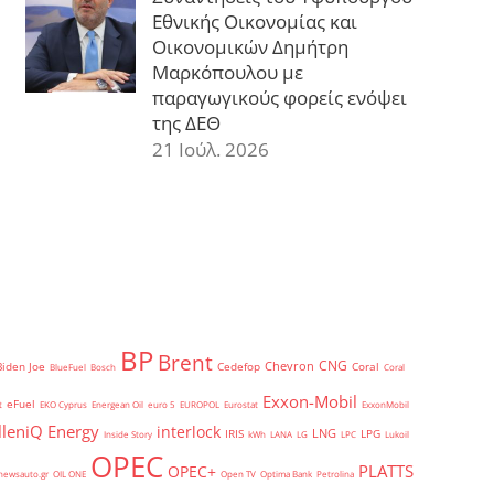
Εθνικής Οικονομίας και
Οικονομικών Δημήτρη
Μαρκόπουλου με
παραγωγικούς φορείς ενόψει
της ΔΕΘ
21 Ιούλ. 2026
BP
Brent
CNG
Chevron
Biden Joe
Cedefop
Coral
BlueFuel
Bosch
Coral
Exxon-Mobil
eFuel
t
EKO Cyprus
Energean Oil
euro 5
EUROPOL
Eurostat
ExxonMobil
lleniQ Energy
interlock
LNG
IRIS
LPG
Inside Story
kWh
LANA
LG
LPC
Lukoil
OPEC
PLATTS
OPEC+
newsauto.gr
OIL ONE
Open TV
Optima Bank
Petrolina