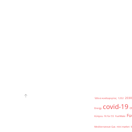
2030
'άδεια κυκλοφορίας
1202
covid-19
c
Energy
Fu
Κύπρου
fit for 55
FuelMate
Mediterranean Gas
mini market