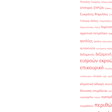
Πιτσιλής Γιώργος
Πλακιωτάκη
ΣΥΡΙΖΑ
ΣΠΥΡΙΔΗΣ
Σάκκος
Σωκράτης Φάμελλος
Σύ
Τσίπρας Αλέξης
Τσαμπαζλής 
Χαρίτση
Χάρης Δούκας
Χανιά
αγροτικό πετρέλαιο
αγ
αντλίες
απάτη
απαιτήσει
αυτοκίνητα
αυτόματοι πωλη
δεξαμενή
δεξαμενές
εισροών εκρο
επικουρικό
επιμέτ
ιστορία
ισολογισμοί
ισχύ
ιχνη
κλιματική αλλαγή
κλοπή
δέουσας επιμέλειας
μέτ
ογκομ
νομοσχέδιο
νόμος
περιθώ
περιβάλλον