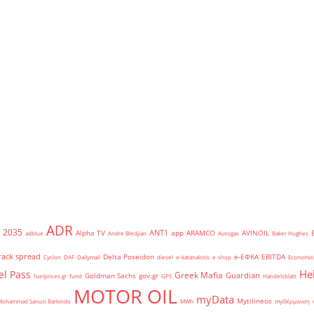
ADR
2035
ANT1
Alpha TV
app
ARAMCO
AVINOIL
adblue
Andre Bledjian
Autogas
Baker Hughes
rack spread
Delta Poseidon
e-ΕΦΚΑ
EBITDA
Cyclon
DAF
Dailymail
diesel
e-katanalotis
e-shop
Economis
He
el Pass
Greek Mafia
Guardian
Goldman Sachs
gov.gr
fuelprices.gr
fund
GPS
Handelsblatt
MOTOR OIL
myData
Mytilineos
Mohammad Sanusi Barkindo
MWh
myΘέρμανση