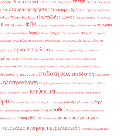
Ρωσία
ΣΕΕΠΕ
Ροδόπη
ΣΑΜΕΕ
ΣΑΠΕΚ
ΣΕΒ
ΣΕΒΤ
ΣΕΔΕ ΙΙ
ΣΕΥΠΥΚΕ
ΣΚΑΙ
ΣΜΕΑ
Σταυράκης Χρήστος
Σταϊκούρας Χρήστος
ΣτΕ
Θ.
Στράτος Σιμόπουλος
Τζαμπαζλής Γιώργος
Τουρκία
λυξένη
Τζάκρη Θεοδώρα
Τζιόλας Χρήστος
ΦΠΑ
ΕΚ
ΦΗΜ
ΧΟΝΔΡΙΚΗ
ΦΗΜΑΣ
Φίλης Ν.
Φραγκογιάννης Κώστας
ΧΑΡΤΟΓΡΑΦΗΣΗ
αγγελίες
έκρηξη
έλεγχοι
δεια
έκθεση αποβλήτων
έλεγχο
έρευνα
έσοδα
αγορές
ανασφάλιστα
ανταγωνισμός
ανταποδοτικά
ακαλύψεις
αναφορές
αναψυκτήρια
αργό πετρέλαιο
αργία
αργό
αστυνομία
ατύχημα
αυξήσεις
αυξημένα
οφόρο
βόμβα
γειτονικές χώρες
γεωτρήσεις
δειγματοληψίες
δελτίο αποστολής
εγκύκλιος
ση
δώρα
ειδικούς φόρους κατανάλωσης
ειδικός φόρος κατανάλωσης
επιδοτήσεις
επιδότηση
 θέρμανσης
επενδύσεις
επιθεώρηση
ηλεκτροκίνηση
μα
θέση
θερμική καταπόνηση
ιδιωτικά πρατήρια
ισοζύγιο
καύσιμα
σίμων
καυσόξυλα
καύσι
καύσωνας
κερδοσκοπία
κερδοφορία
όριο
μέτρα
λογισμικό
ληστεία
λιπαντήρια
ληστείες
λιγνίτης
λουκέτο
νοθεία
ναυτιλιακό
μπαταρίες
κια
μπαταρία
νομιμη διακίνηση
νομοθεσία
παρατηρητήριο τιμών
παραμεθόριος
βατικότητατα
παραπομπή
πετρέλαιο κίνησης
πετρελαιοειδή
πινακίδες κυκλοφορίας