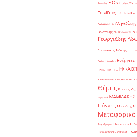
POS
Porsche
Prudent Warrio
TotalEnergies
TotalEne
Αληγιζάκης
Αλεξιάδης Τρ.
Βε
Βελετάκης Ν.
Βενεζουέλα
Γεωργιάδης Άδω
Ε.Ε.
Δρακακάκης Γιάννης
Ε
Ενέργεια
Ελλάδα
ΕΦΚΑ
ΗΦΑΙΣ
ΗΛΕΙΑ
ΗΜΑ
ΗΠΑ
ΚΑΘΗΜΕΡΙΝΗ
ΚΑΝΟΝΙΣΤΙΚΗ ΠΑ
Θέμης
Κιούσης Μιχ
ΜΑΜΙΔΑΚΗΣ
Λιμενικό
Γιάννης
Μαυράκης Μ
Μεταφορικό
Οικονόμου Γ.
Ταχυδρόμος
ΠΑ
Παπα
Παπαδοπούλου Ελισάβετ