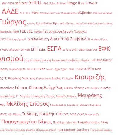
SHELL
Stage II
self-test
y
TEXACO
SECU-TECH
SKG
Sokol
Sri Lanka
sts
ΑΑΔΕ
Αλβανία
ΑΦΜ
1
ΑΟΖ
ΑΠΕ
Αγγελική Ναταλία Αδαμοπούλου
Αλεξανδρούπολη
Γιώργος
Αχτσιόγλου Έφη
Αττική
ΒΕΘ
Βέττας Ι.
Βαλκάνια
Βασίλης Βασιλειάδης
Γενική Συνέλευση
ΓΣΕΒΕΕ
Γερμανία
Μακεδονία
ΓΕΜΗ
Γαλλία
Διοικητικό Συμβούλιο
Διαβούλευση
ΥΛΙΣΤΗΡΙΑ
Δαγούμας Θ.
Δούκας Χάρης
ΕΦΚ
ΕΣΠΑ
ΕΡΤ
ΕΣΕΚ
Η ΑΝΤΑΓΩΝΙΣΜΟΥ
ΕΡΓΑΝΗ
ΕΣΥΔ
ΕΤΕΑΕΠ
ΕΤΕΚΑ
ΕΤΕπ
ΕΥΠ
νισμού
Ευρωπαϊκή Ένωση
Ευρωπαϊκό Κοινοβούλιο
Ευρώπη
ΗELLENiQ ENERGY
Ιταλία
ΙΟΒΕ
Ιράν
ΚΑΔ
Θράκη
Θωμαδάκης Μ.
ΙΝΕ-ΓΣΕΕ
Ικόνιο
Ιλχάν Αχμέτ
Ινδία
Κιουρτζής
ς Π.
Κατρίνης Μανώλης
Κεγκέρογλου Βασίλης
Κερατσίνι
Κώτσος Ευάγγελος
Κύπρος
σταντίνος
Λάτσης Σπ.
Λιανός Ι.
ΛΙΒΕΡΙΑ
Λέσβος
Μαυράκης
αμουλάκης Χ.
Μαρκόπουλος Δημήτρης
Μασαλής Γιώργος
Μελίδης Σπύρος
ρος
Μελισσανίδης Δημήτρης
Μερελής Κυριάκος
Ξυδάκης Ηρακλής
ΟΒΕ
ΝΑΞΟΣ
Νέα Μάκρη
ΟΓΑ
ΟΟΣΑ
ΟΦΑΕ
Οικονομικός
Παπαγεωργίου Νίκος
Παπαδοπούλου Έλλη
Παπαδημητρίου Μπ.
Πιερρακάκης Κυριάκος
εια Αττικής
Πετκίδης Βασίλης
Πετραλιάς Θάνος
Πιστωτικές κάρτες