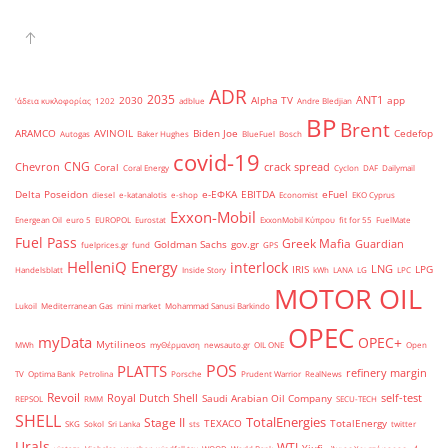
ADR
2035
ANT1
2030
Alpha TV
app
'άδεια κυκλοφορίας
1202
adblue
Andre Bledjian
BP
Brent
ARAMCO
AVINOIL
Biden Joe
Cedefop
Autogas
Baker Hughes
BlueFuel
Bosch
covid-19
CNG
Chevron
crack spread
Coral
Coral Energy
Cyclon
DAF
Dailymail
Delta Poseidon
e-ΕΦΚΑ
EBITDA
eFuel
diesel
e-katanalotis
e-shop
Economist
EKO Cyprus
Exxon-Mobil
Energean Oil
euro 5
EUROPOL
Eurostat
ExxonMobil Κύπρου
fit for 55
FuelMate
Fuel Pass
Greek Mafia
Guardian
Goldman Sachs
gov.gr
fuelprices.gr
fund
GPS
HelleniQ Energy
interlock
LNG
IRIS
LPG
Handelsblatt
Inside Story
kWh
LANA
LG
LPC
MOTOR OIL
Lukoil
Mediterranean Gas
mini market
Mohammad Sanusi Barkindo
OPEC
myData
OPEC+
Mytilineos
MWh
myΘέρμανση
newsauto.gr
OIL ONE
Open
POS
PLATTS
refinery margin
TV
Optima Bank
Petrolina
Porsche
Prudent Warrior
RealNews
Revoil
Royal Dutch Shell
self-test
Saudi Arabian Oil Company
REPSOL
RMM
SECU-TECH
SHELL
TotalEnergies
Stage II
TEXACO
TotalEnergy
SKG
Sokol
Sri Lanka
sts
twitter
Urals
WTI