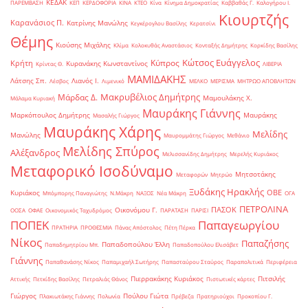
ΚΕΔΑΚ
ΠΑΡΕΜΒΑΣΗ
ΚΕΠ
ΚΕΡΔΟΦΟΡΙΑ
ΚΙΝΑ
ΚΤΕΟ
Κίνα
Κίνημα Δημοκρατίας
Καββαθάς Γ.
Καλογήρου Ι.
Κιουρτζής
Καρανάσιος Π.
Κατρίνης Μανώλης
Κεγκέρογλου Βασίλης
Κερατσίνι
Θέμης
Κιούσης Μιχάλης
Κλίμα
Κολοκυθάς Αναστάσιος
Κονταξής Δημήτρης
Κορκίδης Βασίλης
Κώτσος Ευάγγελος
Κύπρος
Κρήτη
Κυρανάκης Κωνσταντίνος
Κρίντας Θ.
ΛΙΒΕΡΙΑ
ΜΑΜΙΔΑΚΗΣ
Λάτσης Σπ.
Λιανός Ι.
Λέσβος
Λιμενικό
ΜΕΛΚΟ
ΜΕΡΙΣΜΑ
ΜΗΤΡΩΟ ΑΠΟΒΛΗΤΩΝ
Μακρυβέλιος Δημήτρης
Μάρδας Δ.
Μαμουλάκης Χ.
Μάλαμα Κυριακή
Μαυράκης Γιάννης
Μαρκόπουλος Δημήτρης
Μαυράκης
Μασαλής Γιώργος
Μαυράκης Χάρης
Μελίδης
Μανώλης
Μαυρομμάτης Γιώργος
Μεθάνιο
Μελίδης Σπύρος
Αλέξανδρος
Μελισσανίδης Δημήτρης
Μερελής Κυριάκος
Μεταφορικό Ισοδύναμο
Μητσοτάκης
Μεταφορών
Μητρώο
Ξυδάκης Ηρακλής
ΟΒΕ
Κυριάκος
Μπόμπορης Παναγιώτης
Ν.Μάκρη
ΝΑΞΟΣ
Νέα Μάκρη
ΟΓΑ
ΠΕΤΡΟΛΙΝΑ
ΠΑΣΟΚ
Οικονόμου Γ.
ΟΟΣΑ
ΟΦΑΕ
Οικονομικός Ταχυδρόμος
ΠΑΡΑΤΑΣΗ
ΠΑΡΙΣΙ
ΠΟΠΕΚ
Παπαγεωργίου
ΠΡΑΤΗΡΙΑ
ΠΡΟΘΕΣΜΙΑ
Πάνας Απόστολος
Πέτη Πέρκα
Νίκος
Παπαζήσης
Παπαδοπούλου Έλλη
Παπαδημητρίου Μπ.
Παπαδοπούλου Ελισάβετ
Γιάννης
Παπαθανάσης Νίκος
Παπαμιχαήλ Σωτήρης
Παπασταύρου Σταύρος
Παραπολιτικά
Περιφέρεια
Πιερρακάκης Κυριάκος
Πιτσιλής
Αττικής
Πετκίδης Βασίλης
Πετραλιάς Θάνος
Πιστωτικές κάρτες
Γιώργος
Πούλου Γιώτα
Πλακιωτάκης Γιάννης
Πολωνία
Πρέβεζα
Πρατηριούχοι
Προκοπίου Γ.