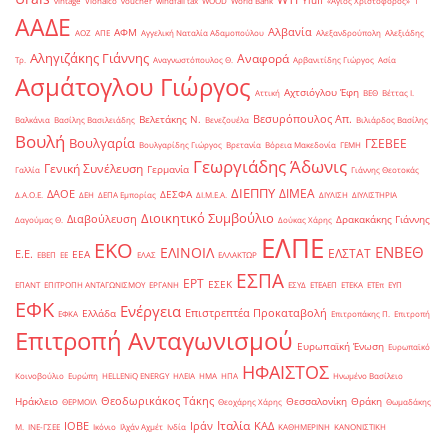
Yiufi
vintage
Viohalco
voucher
windfall tax
WOOD
World Bank
«Άγιος Χριστόφορος»
΄1
ΑΑΔΕ
Αλβανία
ΑΦΜ
ΑΟΖ
ΑΠΕ
Αγγελική Ναταλία Αδαμοπούλου
Αλεξανδρούπολη
Αλεξιάδης
Αληγιζάκης Γιάννης
Αναφορά
Τρ.
Αναγνωστόπουλος Θ.
Αρβανιτίδης Γιώργος
Ασία
Ασμάτογλου Γιώργος
Αχτσιόγλου Έφη
Αττική
ΒΕΘ
Βέττας Ι.
Βεσυρόπουλος Απ.
Βελετάκης Ν.
Βαλκάνια
Βασίλης Βασιλειάδης
Βενεζουέλα
Βιλιάρδος Βασίλης
Βουλή
Βουλγαρία
ΓΣΕΒΕΕ
Βουλγαρίδης Γιώργος
Βρετανία
Βόρεια Μακεδονία
ΓΕΜΗ
Γεωργιάδης Άδωνις
Γενική Συνέλευση
Γερμανία
Γαλλία
Γιάννης Θεοτοκάς
ΔΙΕΠΠΥ
ΔΙΜΕΑ
ΔΑΟΕ
ΔΕΣΦΑ
Δ.Α.Ο.Ε.
ΔΕΗ
ΔΕΠΑ Εμπορίας
ΔΙ.Μ.Ε.Α.
ΔΙΥΛΙΣΗ
ΔΙΥΛΙΣΤΗΡΙΑ
Διοικητικό Συμβούλιο
Διαβούλευση
Δρακακάκης Γιάννης
Δαγούμας Θ.
Δούκας Χάρης
ΕΛΠΕ
ΕΚΟ
ΕΝΒΕΘ
ΕΛΙΝΟΙΛ
ΕΛΣΤΑΤ
Ε.Ε.
ΕΕΑ
ΕΒΕΠ
ΕΕ
ΕΛΑΣ
ΕΛΛΑΚΤΩΡ
ΕΣΠΑ
ΕΡΤ
ΕΣΕΚ
ΕΠΑΝΤ
ΕΠΙΤΡΟΠΗ ΑΝΤΑΓΩΝΙΣΜΟΥ
ΕΡΓΑΝΗ
ΕΣΥΔ
ΕΤΕΑΕΠ
ΕΤΕΚΑ
ΕΤΕπ
ΕΥΠ
ΕΦΚ
Ενέργεια
Επιστρεπτέα Προκαταβολή
Ελλάδα
ΕΦΚΑ
Επιτροπάκης Π.
Επιτροπή
Επιτροπή Ανταγωνισμού
Ευρωπαϊκή Ένωση
Ευρωπαϊκό
ΗΦΑΙΣΤΟΣ
Κοινοβούλιο
Ευρώπη
ΗELLENiQ ENERGY
ΗΛΕΙΑ
ΗΜΑ
ΗΠΑ
Ηνωμένο Βασίλειο
Θεοδωρικάκος Τάκης
Ηράκλειο
Θεσσαλονίκη
Θράκη
ΘΕΡΜΟΙΛ
Θεοχάρης Χάρης
Θωμαδάκης
Ιταλία
ΙΟΒΕ
Ιράν
ΚΑΔ
Μ.
ΙΝΕ-ΓΣΕΕ
Ικόνιο
Ιλχάν Αχμέτ
Ινδία
ΚΑΘΗΜΕΡΙΝΗ
ΚΑΝΟΝΙΣΤΙΚΗ