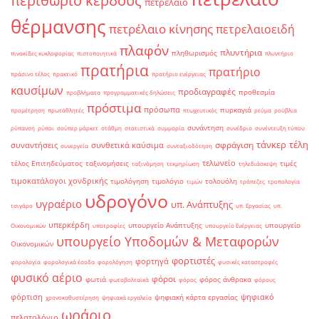
περιθώριο κέρδους
πετρέλαιο
θέρμανσης
πετρέλαιο κίνησης
πετρελαιοειδή
πλαφόν
πλυντήρια
πληθωρισμός
πινακίδες κυκλοφορίας
πιστοποιητικά
πλυντήριο
πρατήρια
πρατήριο
πράσινο τέλος
πρακτικό
πρατήριο ενέργειας
καυσίμων
προδιαγραφές
προθεσμία
προβλήματα
προγραμματικές δηλώσεις
πρόστιμα
πρόσωπα
πυρκαγιά
προμέτρηση
πρωταθλητές
πτωχευτικός
ρεύμα
ρούβλια
συνάντηση
ρύπανση
ρύποι
σούπερ μάρκετ
στάθμη
στατιστικά
συμμορία
συνέδριο
συνέντευξη τύπου
τάνκερ
τέλη
σφράγιση
συναντήσεις
συνθετικά καύσιμα
συνεργεία
συνταξιοδότηση
τελωνείο
τέλος Επιτηδεύματος
ταξινομήσεις
τιμές
ταξινόμηση
τεκμηρίωση
τηλεδιάσκεψη
τιμοκατάλογοι χονδρικής
τιμολόγηση
τιμολόγιο
τολουόλη
τιμών
τράπεζες
τροπολογία
υδρογόνο
υγραέριο
υπ. Ανάπτυξης
τσιγάρο
υπ. Εργασίας
υπ.
υπερκέρδη
υπουργείο Ανάπτυξης
υπουργείο
Οικονομικών
υποτροφίες
υπουργείο Ενέργειας
υπουργείο Υποδομών & Μεταφορών
Οικονομικών
φορτιστές
φορτηγά
φορολογία
φορολογικά έσοδα
φορολόγηση
φυσικές καταστροφές
φυσικό αέριο
φόροι
φωτιά
φόρος άνθρακα
φωτοβολταϊκά
φόρος
φόρους
φόρτιση
ψηφιακό
ψηφιακή κάρτα εργασίας
χρονοκαθυστέρηση
ψηφιακά εργαλεία
ωράριο
πελατολόγιο