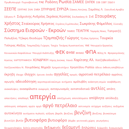
Ρωσία
Ροδόπη
ΣΑΜΕΕ
ΣΑΠΕΚ
ΡΑΕ
Πρωθυπουργό
Πυροσβεστική
ΣΕΒ
ΣΕΒΤ
ΣΕΔΕ ΙΙ
ΣΕΕΠΕ
ΣΥΡΙΖΑ
ΣΠΥΡΙΔΗΣ
Σαμόλης Λ.
ΣΕΥΠΥΚΕ
ΣΚΑΙ
ΣΜΕΑ
Σάκκος Αντώνης
Σαουδική Αραβία
Σταυράκης
Σιάμισιης Ανδρέας
Σκρέκας Κώστας
ΣτΕ
Σβίγκου Ρ.
Σκυλακάκης Θ.
Χρήστος
Σταϊκούρας Χρήστος
Σωκράτης Φάμελλος
Στράτος Σιμόπουλος
Σύνταξη
Σύστημα Εισροών - Εκροών
ΤΕΑΠΥΚ
Ταπρατζή
ΤΑΜΕΙΟ
Ταγαράς Νίκος
Τζαμπαζλής Γιώργος
Τουρκία
Πολυξένη
Τζάκρη Θεοδώρα
Τζιόλας Χρήστος
Τσίπρας Αλέξης
Τσαμπαζλής Γιώργος
Τσεχία
Τσιάρας Κωνσταντίνος
ΥΜΕ
Υπουργείο Εργασίας
ΦΠΑ
ΦΕΚ
ΦΗΜ
Κοινωνικών Ασφαλίσεων
Υπουργό Ανάπτυξης
ΦΗΜΑΣ
Φίλης Ν.
Φραγκογιάννης
Χαρίτσης Αλ.
ΧΟΝΔΡΙΚΗ
Χατζηθεοδοσίου Γ.
Κώστας
ΧΑΡΤΟΓΡΑΦΗΣΗ
Χάρης Δούκας
Χανιά
Χουρδάκης Μιχαήλ
Χρηστίδου Ραλλία
Χατζηνικολάου Ν.
Χρηματιστήριο
άδεια
έκθεση αποβλήτων
αγγελίες
αγροτικό πετρέλαιο
έκρηξη
έλεγχοι
αγρότες
έλεγχο
έρευνα
έσοδα
αγορές
αδειοδότηση
αγωγός
αμόλυβδη
αεροπορικά καύσιμα
αιτήματα
ανάκτηση ατμών
αναβάθμιση
αντλίες
ανασφάλιστα
ανταγωνισμός
ανταποδοτικά
απάτη
ανακαλύψεις
αναφορές
απεργία
απόβλητα
απόδειξη
απαιτήσεις
απαλλαγή
αποζημίωση
αποτελέσματα
αργό πετρέλαιο
απόσυρση
απόφαση
αργία
αργό
αστυνομία
ατύχημα
αυξήσεις
αυξημένα
βενζίνη
αυτοκίνητα
αυτόματοι πωλητές
αύξηση
βαρέλι
βενζίνες
βενζίνης
βιοκαύσιμα
βυτιοφόρα
βυτιοφόρο
βυτίο
βιοντίζελ
βόμβα
γειτονικές χώρες
γεωτρήσεις
δεξαμενή
δεξαμενές
δηλώσεις
δειγματοληψίες
δελτίο αποστολής
διάρρηξη
διαγωνισμός