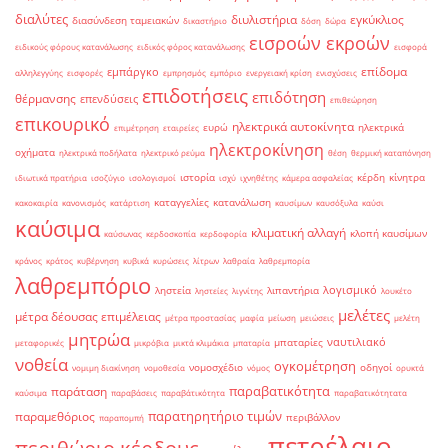
διαλύτες
διυλιστήρια
εγκύκλιος
διασύνδεση ταμειακών
δικαστήριο
δόση
δώρα
εισροών εκροών
ειδικούς φόρους κατανάλωσης
ειδικός φόρος κατανάλωσης
εισφορά
επίδομα
εμπάργκο
αλληλεγγύης
εισφορές
εμπρησμός
εμπόριο
ενεργειακή κρίση
ενισχύσεις
επιδοτήσεις
επιδότηση
θέρμανσης
επενδύσεις
επιθεώρηση
επικουρικό
ηλεκτρικά αυτοκίνητα
ευρώ
ηλεκτρικά
επιμέτρηση
εταιρείες
ηλεκτροκίνηση
οχήματα
ηλεκτρικά ποδήλατα
ηλεκτρικό ρεύμα
θέση
θερμική καταπόνηση
ιστορία
κέρδη
κίνητρα
ιδιωτικά πρατήρια
ισοζύγιο
ισολογισμοί
ισχύ
ιχνηθέτης
κάμερα ασφαλείας
καταγγελίες
κατανάλωση
κακοκαιρία
κανονισμός
κατάρτιση
καυσίμων
καυσόξυλα
καύσι
καύσιμα
κλιματική αλλαγή
κλοπή καυσίμων
καύσωνας
κερδοσκοπία
κερδοφορία
κράνος
κράτος
κυβέρνηση
κυβικά
κυρώσεις
λίτρων
λαθραία
λαθρεμπορία
λαθρεμπόριο
λογισμικό
ληστεία
λιπαντήρια
ληστείες
λιγνίτης
λουκέτο
μελέτες
μέτρα δέουσας επιμέλειας
μέτρα προστασίας
μαφία
μείωση
μειώσεις
μελέτη
μητρώα
ναυτιλιακό
μπαταρίες
μεταφορικές
μικρόβια
μικτά κλιμάκια
μπαταρία
νοθεία
ογκομέτρηση
νομοσχέδιο
οδηγοί
νομιμη διακίνηση
νομοθεσία
νόμος
ορυκτά
παραβατικότητα
παράταση
καύσιμα
παραβάσεις
παραβάτικότητα
παραβατικότητατα
παρατηρητήριο τιμών
παραμεθόριος
περιβάλλον
παραπομπή
πετρέλαιο