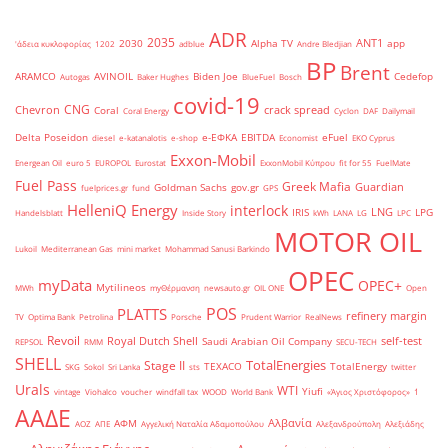
ADR
2035
ANT1
2030
Alpha TV
app
'άδεια κυκλοφορίας
1202
adblue
Andre Bledjian
BP
Brent
ARAMCO
AVINOIL
Biden Joe
Cedefop
Autogas
Baker Hughes
BlueFuel
Bosch
covid-19
CNG
Chevron
crack spread
Coral
Coral Energy
Cyclon
DAF
Dailymail
Delta Poseidon
e-ΕΦΚΑ
EBITDA
eFuel
diesel
e-katanalotis
e-shop
Economist
EKO Cyprus
Exxon-Mobil
Energean Oil
euro 5
EUROPOL
Eurostat
ExxonMobil Κύπρου
fit for 55
FuelMate
Fuel Pass
Greek Mafia
Guardian
Goldman Sachs
gov.gr
fuelprices.gr
fund
GPS
HelleniQ Energy
interlock
LNG
IRIS
LPG
Handelsblatt
Inside Story
kWh
LANA
LG
LPC
MOTOR OIL
Lukoil
Mediterranean Gas
mini market
Mohammad Sanusi Barkindo
OPEC
myData
OPEC+
Mytilineos
MWh
myΘέρμανση
newsauto.gr
OIL ONE
Open
POS
PLATTS
refinery margin
TV
Optima Bank
Petrolina
Porsche
Prudent Warrior
RealNews
Revoil
Royal Dutch Shell
self-test
Saudi Arabian Oil Company
REPSOL
RMM
SECU-TECH
SHELL
TotalEnergies
Stage II
TEXACO
TotalEnergy
SKG
Sokol
Sri Lanka
sts
twitter
Urals
WTI
Yiufi
vintage
Viohalco
voucher
windfall tax
WOOD
World Bank
«Άγιος Χριστόφορος»
΄1
ΑΑΔΕ
Αλβανία
ΑΦΜ
ΑΟΖ
ΑΠΕ
Αγγελική Ναταλία Αδαμοπούλου
Αλεξανδρούπολη
Αλεξιάδης