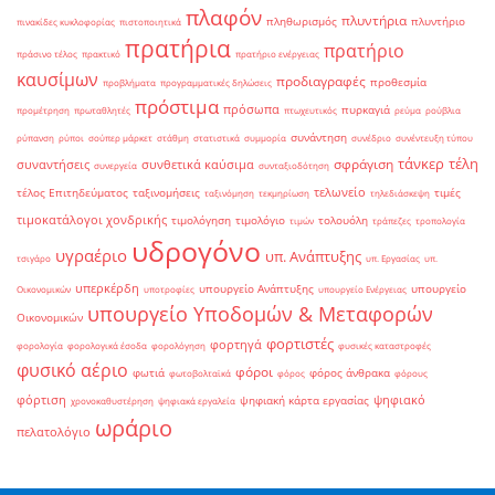
πλαφόν
πλυντήρια
πληθωρισμός
πλυντήριο
πινακίδες κυκλοφορίας
πιστοποιητικά
πρατήρια
πρατήριο
πράσινο τέλος
πρακτικό
πρατήριο ενέργειας
καυσίμων
προδιαγραφές
προθεσμία
προβλήματα
προγραμματικές δηλώσεις
πρόστιμα
πρόσωπα
πυρκαγιά
προμέτρηση
πρωταθλητές
πτωχευτικός
ρεύμα
ρούβλια
συνάντηση
ρύπανση
ρύποι
σούπερ μάρκετ
στάθμη
στατιστικά
συμμορία
συνέδριο
συνέντευξη τύπου
τάνκερ
τέλη
σφράγιση
συναντήσεις
συνθετικά καύσιμα
συνεργεία
συνταξιοδότηση
τελωνείο
τέλος Επιτηδεύματος
ταξινομήσεις
τιμές
ταξινόμηση
τεκμηρίωση
τηλεδιάσκεψη
τιμοκατάλογοι χονδρικής
τιμολόγηση
τιμολόγιο
τολουόλη
τιμών
τράπεζες
τροπολογία
υδρογόνο
υγραέριο
υπ. Ανάπτυξης
τσιγάρο
υπ. Εργασίας
υπ.
υπερκέρδη
υπουργείο Ανάπτυξης
υπουργείο
Οικονομικών
υποτροφίες
υπουργείο Ενέργειας
υπουργείο Υποδομών & Μεταφορών
Οικονομικών
φορτιστές
φορτηγά
φορολογία
φορολογικά έσοδα
φορολόγηση
φυσικές καταστροφές
φυσικό αέριο
φόροι
φωτιά
φόρος άνθρακα
φωτοβολταϊκά
φόρος
φόρους
φόρτιση
ψηφιακό
ψηφιακή κάρτα εργασίας
χρονοκαθυστέρηση
ψηφιακά εργαλεία
ωράριο
πελατολόγιο