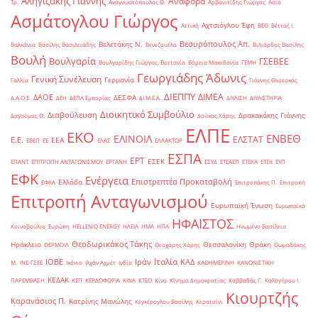
Αληγιζάκης Γιάννης
Αναφορά
Τρ.
Αναγνωστόπουλος Θ.
Αρβανιτίδης Γιώργος
Ασία
Ασμάτογλου Γιώργος
Αχτσιόγλου Έφη
Αττική
ΒΕΘ
Βέττας Ι.
Βεσυρόπουλος Απ.
Βελετάκης Ν.
Βαλκάνια
Βασίλης Βασιλειάδης
Βενεζουέλα
Βιλιάρδος Βασίλης
Βουλή
Βουλγαρία
ΓΣΕΒΕΕ
Βουλγαρίδης Γιώργος
Βρετανία
Βόρεια Μακεδονία
ΓΕΜΗ
Γεωργιάδης Άδωνις
Γενική Συνέλευση
Γερμανία
Γαλλία
Γιάννης Θεοτοκάς
ΔΙΕΠΠΥ
ΔΙΜΕΑ
ΔΑΟΕ
ΔΕΣΦΑ
Δ.Α.Ο.Ε.
ΔΕΗ
ΔΕΠΑ Εμπορίας
ΔΙ.Μ.Ε.Α.
ΔΙΥΛΙΣΗ
ΔΙΥΛΙΣΤΗΡΙΑ
Διοικητικό Συμβούλιο
Διαβούλευση
Δρακακάκης Γιάννης
Δαγούμας Θ.
Δούκας Χάρης
ΕΛΠΕ
ΕΚΟ
ΕΝΒΕΘ
ΕΛΙΝΟΙΛ
ΕΛΣΤΑΤ
Ε.Ε.
ΕΕΑ
ΕΒΕΠ
ΕΕ
ΕΛΑΣ
ΕΛΛΑΚΤΩΡ
ΕΣΠΑ
ΕΡΤ
ΕΣΕΚ
ΕΠΑΝΤ
ΕΠΙΤΡΟΠΗ ΑΝΤΑΓΩΝΙΣΜΟΥ
ΕΡΓΑΝΗ
ΕΣΥΔ
ΕΤΕΑΕΠ
ΕΤΕΚΑ
ΕΤΕπ
ΕΥΠ
ΕΦΚ
Ενέργεια
Επιστρεπτέα Προκαταβολή
Ελλάδα
ΕΦΚΑ
Επιτροπάκης Π.
Επιτροπή
Επιτροπή Ανταγωνισμού
Ευρωπαϊκή Ένωση
Ευρωπαϊκό
ΗΦΑΙΣΤΟΣ
Κοινοβούλιο
Ευρώπη
ΗELLENiQ ENERGY
ΗΛΕΙΑ
ΗΜΑ
ΗΠΑ
Ηνωμένο Βασίλειο
Θεοδωρικάκος Τάκης
Ηράκλειο
Θεσσαλονίκη
Θράκη
ΘΕΡΜΟΙΛ
Θεοχάρης Χάρης
Θωμαδάκης
Ιταλία
ΙΟΒΕ
Ιράν
ΚΑΔ
Μ.
ΙΝΕ-ΓΣΕΕ
Ικόνιο
Ιλχάν Αχμέτ
Ινδία
ΚΑΘΗΜΕΡΙΝΗ
ΚΑΝΟΝΙΣΤΙΚΗ
ΚΕΔΑΚ
ΠΑΡΕΜΒΑΣΗ
ΚΕΠ
ΚΕΡΔΟΦΟΡΙΑ
ΚΙΝΑ
ΚΤΕΟ
Κίνα
Κίνημα Δημοκρατίας
Καββαθάς Γ.
Καλογήρου Ι.
Κιουρτζής
Καρανάσιος Π.
Κατρίνης Μανώλης
Κεγκέρογλου Βασίλης
Κερατσίνι