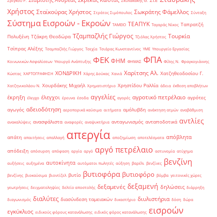
Σιάμισιης Ανδρέας
Σκρέκας Κώστας
ΣτΕ
Σβίγκου Ρ.
Σκυλακάκης Θ.
Χρήστος
Σταϊκούρας Χρήστος
Σωκράτης Φάμελλος
Στράτος Σιμόπουλος
Σύνταξη
Σύστημα Εισροών - Εκροών
ΤΕΑΠΥΚ
Ταπρατζή
ΤΑΜΕΙΟ
Ταγαράς Νίκος
Τζαμπαζλής Γιώργος
Τουρκία
Πολυξένη
Τζάκρη Θεοδώρα
Τζιόλας Χρήστος
Τσίπρας Αλέξης
Τσαμπαζλής Γιώργος
Τσεχία
Τσιάρας Κωνσταντίνος
ΥΜΕ
Υπουργείο Εργασίας
ΦΠΑ
ΦΕΚ
ΦΗΜ
Κοινωνικών Ασφαλίσεων
Υπουργό Ανάπτυξης
ΦΗΜΑΣ
Φίλης Ν.
Φραγκογιάννης
Χαρίτσης Αλ.
ΧΟΝΔΡΙΚΗ
Χατζηθεοδοσίου Γ.
Κώστας
ΧΑΡΤΟΓΡΑΦΗΣΗ
Χάρης Δούκας
Χανιά
Χουρδάκης Μιχαήλ
Χρηστίδου Ραλλία
Χατζηνικολάου Ν.
Χρηματιστήριο
άδεια
έκθεση αποβλήτων
αγγελίες
αγροτικό πετρέλαιο
έκρηξη
έλεγχοι
αγρότες
έλεγχο
έρευνα
έσοδα
αγορές
αδειοδότηση
αγωγός
αμόλυβδη
αεροπορικά καύσιμα
αιτήματα
ανάκτηση ατμών
αναβάθμιση
αντλίες
ανασφάλιστα
ανταγωνισμός
ανταποδοτικά
ανακαλύψεις
αναφορές
αναψυκτήρια
απεργία
απόβλητα
απάτη
απαιτήσεις
απαλλαγή
αποζημίωση
αποτελέσματα
αργό πετρέλαιο
απόδειξη
απόσυρση
απόφαση
αργία
αργό
αστυνομία
ατύχημα
βενζίνη
αυτοκίνητα
αυξήσεις
αυξημένα
αυτόματοι πωλητές
αύξηση
βαρέλι
βενζίνες
βυτιοφόρα
βυτιοφόρο
βυτίο
βενζίνης
βιοκαύσιμα
βιοντίζελ
βόμβα
γειτονικές χώρες
δεξαμενή
δεξαμενές
δηλώσεις
γεωτρήσεις
δειγματοληψίες
δελτίο αποστολής
διάρρηξη
διαλύτες
διυλιστήρια
διασύνδεση ταμειακών
διαγωνισμός
δικαστήριο
δόση
δώρα
εισροών
εγκύκλιος
ειδικούς φόρους κατανάλωσης
ειδικός φόρος κατανάλωσης