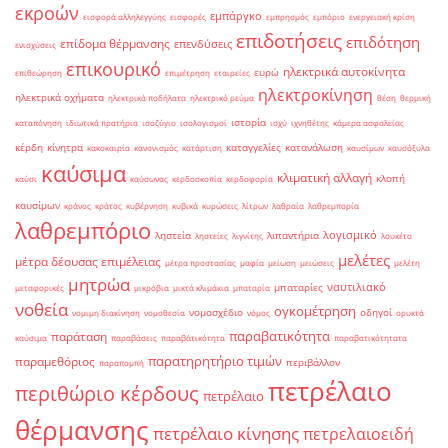
εκροών
εμπάργκο
εισφορά αλληλεγγύης
εισφορές
εμπρησμός
εμπόριο
ενεργειακή κρίση
επιδοτήσεις
επιδότηση
επίδομα θέρμανσης
επενδύσεις
ενισχύσεις
επικουρικό
ηλεκτρικά αυτοκίνητα
ευρώ
επιθεώρηση
επιμέτρηση
εταιρείες
ηλεκτροκίνηση
ηλεκτρικά οχήματα
ηλεκτρικά ποδήλατα
ηλεκτρικό ρεύμα
θέση
θερμική
ιστορία
καταπόνηση
ιδιωτικά πρατήρια
ισοζύγιο
ισολογισμοί
ισχύ
ιχνηθέτης
κάμερα ασφαλείας
κέρδη
κίνητρα
καταγγελίες
κατανάλωση
κακοκαιρία
κανονισμός
κατάρτιση
καυσίμων
καυσόξυλα
καύσιμα
κλιματική αλλαγή
κλοπή
καύσι
καύσωνας
κερδοσκοπία
κερδοφορία
καυσίμων
κράνος
κράτος
κυβέρνηση
κυβικά
κυρώσεις
λίτρων
λαθραία
λαθρεμπορία
λαθρεμπόριο
λογισμικό
ληστεία
λιπαντήρια
ληστείες
λιγνίτης
λουκέτο
μελέτες
μέτρα δέουσας επιμέλειας
μέτρα προστασίας
μαφία
μείωση
μειώσεις
μελέτη
μητρώα
ναυτιλιακό
μπαταρίες
μεταφορικές
μικρόβια
μικτά κλιμάκια
μπαταρία
νοθεία
ογκομέτρηση
νομοσχέδιο
οδηγοί
νομιμη διακίνηση
νομοθεσία
νόμος
ορυκτά
παραβατικότητα
παράταση
καύσιμα
παραβάσεις
παραβάτικότητα
παραβατικότητατα
παρατηρητήριο τιμών
παραμεθόριος
περιβάλλον
παραπομπή
πετρέλαιο
περιθώριο κέρδους
πετρέλαιο
θέρμανσης
πετρέλαιο κίνησης
πετρελαιοειδή