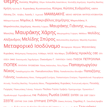
Θέμης
Κιούσης Μιχάλης
Κλίμα
Κολοκυθάς Αναστάσιος
Κονταξής Δημήτρης
Κορκίδης Βασίλης
Κώτσος Ευάγγελος
Κύπρος
Κρήτη
Κυρανάκης Κωνσταντίνος
Κρίντας Θ.
ΛΙΒΕΡΙΑ
ΜΑΜΙΔΑΚΗΣ
Λάτσης Σπ.
Λιανός Ι.
Λέσβος
Λιμενικό
ΜΕΛΚΟ
ΜΕΡΙΣΜΑ
ΜΗΤΡΩΟ ΑΠΟΒΛΗΤΩΝ
Μακρυβέλιος Δημήτρης
Μάρδας Δ.
Μαμουλάκης Χ.
Μάλαμα Κυριακή
Μαυράκης Γιάννης
Μαρκόπουλος Δημήτρης
Μαυράκης
Μασαλής Γιώργος
Μαυράκης Χάρης
Μελίδης
Μανώλης
Μαυρομμάτης Γιώργος
Μεθάνιο
Μελίδης Σπύρος
Αλέξανδρος
Μελισσανίδης Δημήτρης
Μερελής Κυριάκος
Μεταφορικό Ισοδύναμο
Μητσοτάκης
Μεταφορών
Μητρώο
Ξυδάκης Ηρακλής
ΟΒΕ
Κυριάκος
Μπόμπορης Παναγιώτης
Ν.Μάκρη
ΝΑΞΟΣ
Νέα Μάκρη
ΟΓΑ
ΠΕΤΡΟΛΙΝΑ
ΠΑΣΟΚ
Οικονόμου Γ.
ΟΟΣΑ
ΟΦΑΕ
Οικονομικός Ταχυδρόμος
ΠΑΡΑΤΑΣΗ
ΠΑΡΙΣΙ
ΠΟΠΕΚ
Παπαγεωργίου
ΠΡΑΤΗΡΙΑ
ΠΡΟΘΕΣΜΙΑ
Πάνας Απόστολος
Πέτη Πέρκα
Νίκος
Παπαζήσης
Παπαδοπούλου Έλλη
Παπαδημητρίου Μπ.
Παπαδοπούλου Ελισάβετ
Γιάννης
Παπαθανάσης Νίκος
Παπαμιχαήλ Σωτήρης
Παπασταύρου Σταύρος
Παραπολιτικά
Περιφέρεια
Πιερρακάκης Κυριάκος
Πιτσιλής
Αττικής
Πετκίδης Βασίλης
Πετραλιάς Θάνος
Πιστωτικές κάρτες
Γιώργος
Πούλου Γιώτα
Πλακιωτάκης Γιάννης
Πολωνία
Πρέβεζα
Πρατηριούχοι
Προκοπίου Γ.
Ρωσία
Ροδόπη
ΣΑΜΕΕ
ΣΑΠΕΚ
ΡΑΕ
Πρωθυπουργό
Πυροσβεστική
ΣΕΒ
ΣΕΒΤ
ΣΕΔΕ ΙΙ
ΣΕΕΠΕ
ΣΥΡΙΖΑ
ΣΠΥΡΙΔΗΣ
Σαμόλης Λ.
ΣΕΥΠΥΚΕ
ΣΚΑΙ
ΣΜΕΑ
Σάκκος Αντώνης
Σαουδική Αραβία
Σταυράκης