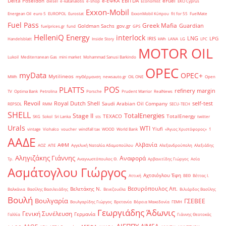
Delta Poseidon
e-ΕΦΚΑ
EBITDA
eFuel
diesel
e-katanalotis
e-shop
Economist
EKO Cyprus
Exxon-Mobil
Energean Oil
euro 5
EUROPOL
Eurostat
ExxonMobil Κύπρου
fit for 55
FuelMate
Fuel Pass
Greek Mafia
Guardian
Goldman Sachs
gov.gr
fuelprices.gr
fund
GPS
HelleniQ Energy
interlock
LNG
IRIS
LPG
Handelsblatt
Inside Story
kWh
LANA
LG
LPC
MOTOR OIL
Lukoil
Mediterranean Gas
mini market
Mohammad Sanusi Barkindo
OPEC
myData
OPEC+
Mytilineos
MWh
myΘέρμανση
newsauto.gr
OIL ONE
Open
POS
PLATTS
refinery margin
TV
Optima Bank
Petrolina
Porsche
Prudent Warrior
RealNews
Revoil
Royal Dutch Shell
self-test
Saudi Arabian Oil Company
REPSOL
RMM
SECU-TECH
SHELL
TotalEnergies
Stage II
TEXACO
TotalEnergy
SKG
Sokol
Sri Lanka
sts
twitter
Urals
WTI
Yiufi
vintage
Viohalco
voucher
windfall tax
WOOD
World Bank
«Άγιος Χριστόφορος»
΄1
ΑΑΔΕ
Αλβανία
ΑΦΜ
ΑΟΖ
ΑΠΕ
Αγγελική Ναταλία Αδαμοπούλου
Αλεξανδρούπολη
Αλεξιάδης
Αληγιζάκης Γιάννης
Αναφορά
Τρ.
Αναγνωστόπουλος Θ.
Αρβανιτίδης Γιώργος
Ασία
Ασμάτογλου Γιώργος
Αχτσιόγλου Έφη
Αττική
ΒΕΘ
Βέττας Ι.
Βεσυρόπουλος Απ.
Βελετάκης Ν.
Βαλκάνια
Βασίλης Βασιλειάδης
Βενεζουέλα
Βιλιάρδος Βασίλης
Βουλή
Βουλγαρία
ΓΣΕΒΕΕ
Βουλγαρίδης Γιώργος
Βρετανία
Βόρεια Μακεδονία
ΓΕΜΗ
Γεωργιάδης Άδωνις
Γενική Συνέλευση
Γερμανία
Γαλλία
Γιάννης Θεοτοκάς