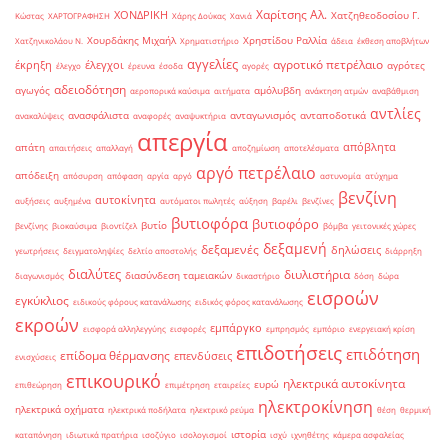
Χαρίτσης Αλ.
ΧΟΝΔΡΙΚΗ
Χατζηθεοδοσίου Γ.
Κώστας
ΧΑΡΤΟΓΡΑΦΗΣΗ
Χάρης Δούκας
Χανιά
Χουρδάκης Μιχαήλ
Χρηστίδου Ραλλία
Χατζηνικολάου Ν.
Χρηματιστήριο
άδεια
έκθεση αποβλήτων
αγγελίες
αγροτικό πετρέλαιο
έκρηξη
έλεγχοι
αγρότες
έλεγχο
έρευνα
έσοδα
αγορές
αδειοδότηση
αγωγός
αμόλυβδη
αεροπορικά καύσιμα
αιτήματα
ανάκτηση ατμών
αναβάθμιση
αντλίες
ανασφάλιστα
ανταγωνισμός
ανταποδοτικά
ανακαλύψεις
αναφορές
αναψυκτήρια
απεργία
απόβλητα
απάτη
απαιτήσεις
απαλλαγή
αποζημίωση
αποτελέσματα
αργό πετρέλαιο
απόδειξη
απόσυρση
απόφαση
αργία
αργό
αστυνομία
ατύχημα
βενζίνη
αυτοκίνητα
αυξήσεις
αυξημένα
αυτόματοι πωλητές
αύξηση
βαρέλι
βενζίνες
βυτιοφόρα
βυτιοφόρο
βυτίο
βενζίνης
βιοκαύσιμα
βιοντίζελ
βόμβα
γειτονικές χώρες
δεξαμενή
δεξαμενές
δηλώσεις
γεωτρήσεις
δειγματοληψίες
δελτίο αποστολής
διάρρηξη
διαλύτες
διυλιστήρια
διασύνδεση ταμειακών
διαγωνισμός
δικαστήριο
δόση
δώρα
εισροών
εγκύκλιος
ειδικούς φόρους κατανάλωσης
ειδικός φόρος κατανάλωσης
εκροών
εμπάργκο
εισφορά αλληλεγγύης
εισφορές
εμπρησμός
εμπόριο
ενεργειακή κρίση
επιδοτήσεις
επιδότηση
επίδομα θέρμανσης
επενδύσεις
ενισχύσεις
επικουρικό
ηλεκτρικά αυτοκίνητα
ευρώ
επιθεώρηση
επιμέτρηση
εταιρείες
ηλεκτροκίνηση
ηλεκτρικά οχήματα
ηλεκτρικά ποδήλατα
ηλεκτρικό ρεύμα
θέση
θερμική
ιστορία
καταπόνηση
ιδιωτικά πρατήρια
ισοζύγιο
ισολογισμοί
ισχύ
ιχνηθέτης
κάμερα ασφαλείας