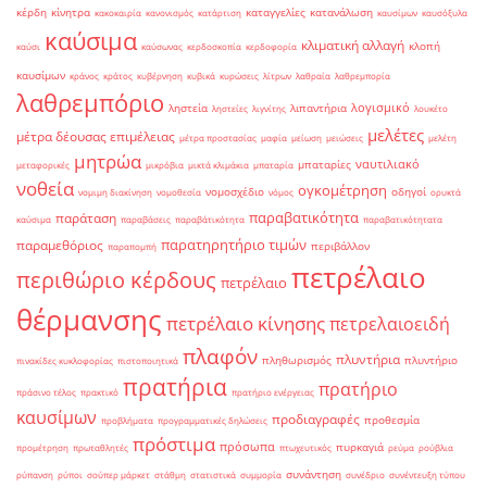
κέρδη
κίνητρα
καταγγελίες
κατανάλωση
κακοκαιρία
κανονισμός
κατάρτιση
καυσίμων
καυσόξυλα
καύσιμα
κλιματική αλλαγή
κλοπή
καύσι
καύσωνας
κερδοσκοπία
κερδοφορία
καυσίμων
κράνος
κράτος
κυβέρνηση
κυβικά
κυρώσεις
λίτρων
λαθραία
λαθρεμπορία
λαθρεμπόριο
λογισμικό
ληστεία
λιπαντήρια
ληστείες
λιγνίτης
λουκέτο
μελέτες
μέτρα δέουσας επιμέλειας
μέτρα προστασίας
μαφία
μείωση
μειώσεις
μελέτη
μητρώα
ναυτιλιακό
μπαταρίες
μεταφορικές
μικρόβια
μικτά κλιμάκια
μπαταρία
νοθεία
ογκομέτρηση
νομοσχέδιο
οδηγοί
νομιμη διακίνηση
νομοθεσία
νόμος
ορυκτά
παραβατικότητα
παράταση
καύσιμα
παραβάσεις
παραβάτικότητα
παραβατικότητατα
παρατηρητήριο τιμών
παραμεθόριος
περιβάλλον
παραπομπή
πετρέλαιο
περιθώριο κέρδους
πετρέλαιο
θέρμανσης
πετρέλαιο κίνησης
πετρελαιοειδή
πλαφόν
πλυντήρια
πληθωρισμός
πλυντήριο
πινακίδες κυκλοφορίας
πιστοποιητικά
πρατήρια
πρατήριο
πράσινο τέλος
πρακτικό
πρατήριο ενέργειας
καυσίμων
προδιαγραφές
προθεσμία
προβλήματα
προγραμματικές δηλώσεις
πρόστιμα
πρόσωπα
πυρκαγιά
προμέτρηση
πρωταθλητές
πτωχευτικός
ρεύμα
ρούβλια
συνάντηση
ρύπανση
ρύποι
σούπερ μάρκετ
στάθμη
στατιστικά
συμμορία
συνέδριο
συνέντευξη τύπου