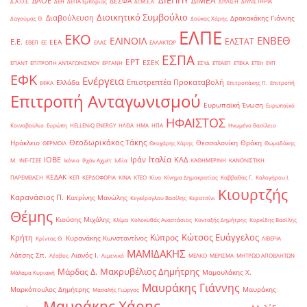
ΔΙΕΠΠΥ
ΔΙΜΕΑ
ΔΑΟΕ
ΔΕΣΦΑ
Δ.Α.Ο.Ε.
ΔΕΗ
ΔΕΠΑ Εμπορίας
ΔΙ.Μ.Ε.Α.
ΔΙΥΛΙΣΗ
ΔΙΥΛΙΣΤΗΡΙΑ
Διοικητικό Συμβούλιο
Διαβούλευση
Δρακακάκης Γιάννης
Δαγούμας Θ.
Δούκας Χάρης
ΕΛΠΕ
ΕΚΟ
ΕΝΒΕΘ
ΕΛΙΝΟΙΛ
ΕΛΣΤΑΤ
Ε.Ε.
ΕΕΑ
ΕΒΕΠ
ΕΕ
ΕΛΑΣ
ΕΛΛΑΚΤΩΡ
ΕΣΠΑ
ΕΡΤ
ΕΣΕΚ
ΕΠΑΝΤ
ΕΠΙΤΡΟΠΗ ΑΝΤΑΓΩΝΙΣΜΟΥ
ΕΡΓΑΝΗ
ΕΣΥΔ
ΕΤΕΑΕΠ
ΕΤΕΚΑ
ΕΤΕπ
ΕΥΠ
ΕΦΚ
Ενέργεια
Επιστρεπτέα Προκαταβολή
Ελλάδα
ΕΦΚΑ
Επιτροπάκης Π.
Επιτροπή
Επιτροπή Ανταγωνισμού
Ευρωπαϊκή Ένωση
Ευρωπαϊκό
ΗΦΑΙΣΤΟΣ
Κοινοβούλιο
Ευρώπη
ΗELLENiQ ENERGY
ΗΛΕΙΑ
ΗΜΑ
ΗΠΑ
Ηνωμένο Βασίλειο
Θεοδωρικάκος Τάκης
Ηράκλειο
Θεσσαλονίκη
Θράκη
ΘΕΡΜΟΙΛ
Θεοχάρης Χάρης
Θωμαδάκης
Ιταλία
ΙΟΒΕ
Ιράν
ΚΑΔ
Μ.
ΙΝΕ-ΓΣΕΕ
Ικόνιο
Ιλχάν Αχμέτ
Ινδία
ΚΑΘΗΜΕΡΙΝΗ
ΚΑΝΟΝΙΣΤΙΚΗ
ΚΕΔΑΚ
ΠΑΡΕΜΒΑΣΗ
ΚΕΠ
ΚΕΡΔΟΦΟΡΙΑ
ΚΙΝΑ
ΚΤΕΟ
Κίνα
Κίνημα Δημοκρατίας
Καββαθάς Γ.
Καλογήρου Ι.
Κιουρτζής
Καρανάσιος Π.
Κατρίνης Μανώλης
Κεγκέρογλου Βασίλης
Κερατσίνι
Θέμης
Κιούσης Μιχάλης
Κλίμα
Κολοκυθάς Αναστάσιος
Κονταξής Δημήτρης
Κορκίδης Βασίλης
Κώτσος Ευάγγελος
Κύπρος
Κρήτη
Κυρανάκης Κωνσταντίνος
Κρίντας Θ.
ΛΙΒΕΡΙΑ
ΜΑΜΙΔΑΚΗΣ
Λάτσης Σπ.
Λιανός Ι.
Λέσβος
Λιμενικό
ΜΕΛΚΟ
ΜΕΡΙΣΜΑ
ΜΗΤΡΩΟ ΑΠΟΒΛΗΤΩΝ
Μακρυβέλιος Δημήτρης
Μάρδας Δ.
Μαμουλάκης Χ.
Μάλαμα Κυριακή
Μαυράκης Γιάννης
Μαρκόπουλος Δημήτρης
Μαυράκης
Μασαλής Γιώργος
Μαυράκης Χάρης