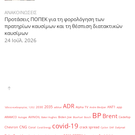
ΑΝΑΚΟΙΝΩΣΕΙΣ
Προτάσεις ΠΟΠΕΚ για τη φορολόγηση των
πρατηρίων καυσίμων και τη θέσπιση διατακτικών
καυσίμων
24 Ιούλ. 2026
ADR
2035
ANT1
2030
Alpha TV
app
'άδεια κυκλοφορίας
1202
adblue
Andre Bledjian
BP
Brent
ARAMCO
AVINOIL
Biden Joe
Cedefop
Autogas
Baker Hughes
BlueFuel
Bosch
covid-19
CNG
Chevron
crack spread
Coral
Coral Energy
Cyclon
DAF
Dailymail