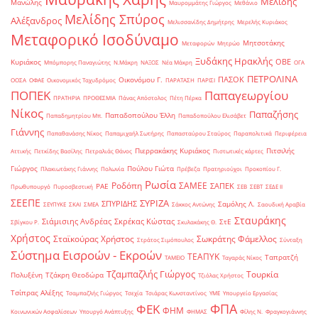
Μελίδης
Μανώλης
Μαυρομμάτης Γιώργος
Μεθάνιο
Μελίδης Σπύρος
Αλέξανδρος
Μελισσανίδης Δημήτρης
Μερελής Κυριάκος
Μεταφορικό Ισοδύναμο
Μητσοτάκης
Μεταφορών
Μητρώο
Ξυδάκης Ηρακλής
ΟΒΕ
Κυριάκος
Μπόμπορης Παναγιώτης
Ν.Μάκρη
ΝΑΞΟΣ
Νέα Μάκρη
ΟΓΑ
ΠΕΤΡΟΛΙΝΑ
ΠΑΣΟΚ
Οικονόμου Γ.
ΟΟΣΑ
ΟΦΑΕ
Οικονομικός Ταχυδρόμος
ΠΑΡΑΤΑΣΗ
ΠΑΡΙΣΙ
ΠΟΠΕΚ
Παπαγεωργίου
ΠΡΑΤΗΡΙΑ
ΠΡΟΘΕΣΜΙΑ
Πάνας Απόστολος
Πέτη Πέρκα
Νίκος
Παπαζήσης
Παπαδοπούλου Έλλη
Παπαδημητρίου Μπ.
Παπαδοπούλου Ελισάβετ
Γιάννης
Παπαθανάσης Νίκος
Παπαμιχαήλ Σωτήρης
Παπασταύρου Σταύρος
Παραπολιτικά
Περιφέρεια
Πιερρακάκης Κυριάκος
Πιτσιλής
Αττικής
Πετκίδης Βασίλης
Πετραλιάς Θάνος
Πιστωτικές κάρτες
Γιώργος
Πούλου Γιώτα
Πλακιωτάκης Γιάννης
Πολωνία
Πρέβεζα
Πρατηριούχοι
Προκοπίου Γ.
Ρωσία
Ροδόπη
ΣΑΜΕΕ
ΣΑΠΕΚ
ΡΑΕ
Πρωθυπουργό
Πυροσβεστική
ΣΕΒ
ΣΕΒΤ
ΣΕΔΕ ΙΙ
ΣΕΕΠΕ
ΣΥΡΙΖΑ
ΣΠΥΡΙΔΗΣ
Σαμόλης Λ.
ΣΕΥΠΥΚΕ
ΣΚΑΙ
ΣΜΕΑ
Σάκκος Αντώνης
Σαουδική Αραβία
Σταυράκης
Σιάμισιης Ανδρέας
Σκρέκας Κώστας
ΣτΕ
Σβίγκου Ρ.
Σκυλακάκης Θ.
Χρήστος
Σταϊκούρας Χρήστος
Σωκράτης Φάμελλος
Στράτος Σιμόπουλος
Σύνταξη
Σύστημα Εισροών - Εκροών
ΤΕΑΠΥΚ
Ταπρατζή
ΤΑΜΕΙΟ
Ταγαράς Νίκος
Τζαμπαζλής Γιώργος
Τουρκία
Πολυξένη
Τζάκρη Θεοδώρα
Τζιόλας Χρήστος
Τσίπρας Αλέξης
Τσαμπαζλής Γιώργος
Τσεχία
Τσιάρας Κωνσταντίνος
ΥΜΕ
Υπουργείο Εργασίας
ΦΠΑ
ΦΕΚ
ΦΗΜ
Κοινωνικών Ασφαλίσεων
Υπουργό Ανάπτυξης
ΦΗΜΑΣ
Φίλης Ν.
Φραγκογιάννης