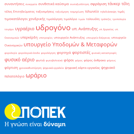
τάνκερ
τέλη
σφράγιση
συναντήσεις
συνθετικά καύσιμα
συνεργεία
συνταξιοδότηση
τελωνείο
τέλος Επιτηδεύματος
ταξινομήσεις
τιμές
ταξινόμηση
τεκμηρίωση
τηλεδιάσκεψη
τιμοκατάλογοι χονδρικής
τιμολόγηση
τιμολόγιο
τολουόλη
τιμών
τράπεζες
τροπολογία
υδρογόνο
υγραέριο
υπ. Ανάπτυξης
τσιγάρο
υπ. Εργασίας
υπ.
υπερκέρδη
υπουργείο Ανάπτυξης
υπουργείο
Οικονομικών
υποτροφίες
υπουργείο Ενέργειας
υπουργείο Υποδομών & Μεταφορών
Οικονομικών
φορτιστές
φορτηγά
φορολογία
φορολογικά έσοδα
φορολόγηση
φυσικές καταστροφές
φυσικό αέριο
φόροι
φωτιά
φόρος άνθρακα
φωτοβολταϊκά
φόρος
φόρους
φόρτιση
ψηφιακό
ψηφιακή κάρτα εργασίας
χρονοκαθυστέρηση
ψηφιακά εργαλεία
ωράριο
πελατολόγιο