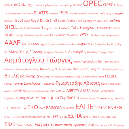
OPEC
myData
OPEC+
Mytilineos
MWh
myΘέρμανση
newsauto.gr
OIL ONE
Open
POS
PLATTS
refinery margin
TV
Optima Bank
Petrolina
Porsche
Prudent Warrior
RealNews
Revoil
Royal Dutch Shell
self-test
Saudi Arabian Oil Company
REPSOL
RMM
SECU-TECH
SHELL
TotalEnergies
Stage II
TEXACO
TotalEnergy
SKG
Sokol
Sri Lanka
sts
twitter
Urals
WTI
Yiufi
vintage
Viohalco
voucher
windfall tax
WOOD
World Bank
«Άγιος Χριστόφορος»
΄1
ΑΑΔΕ
Αλβανία
ΑΦΜ
ΑΟΖ
ΑΠΕ
Αγγελική Ναταλία Αδαμοπούλου
Αλεξανδρούπολη
Αλεξιάδης
Αληγιζάκης Γιάννης
Αναφορά
Τρ.
Αναγνωστόπουλος Θ.
Αρβανιτίδης Γιώργος
Ασία
Ασμάτογλου Γιώργος
Αχτσιόγλου Έφη
Αττική
ΒΕΘ
Βέττας Ι.
Βεσυρόπουλος Απ.
Βελετάκης Ν.
Βαλκάνια
Βασίλης Βασιλειάδης
Βενεζουέλα
Βιλιάρδος Βασίλης
Βουλή
Βουλγαρία
ΓΣΕΒΕΕ
Βουλγαρίδης Γιώργος
Βρετανία
Βόρεια Μακεδονία
ΓΕΜΗ
Γεωργιάδης Άδωνις
Γενική Συνέλευση
Γερμανία
Γαλλία
Γιάννης Θεοτοκάς
ΔΙΕΠΠΥ
ΔΙΜΕΑ
ΔΑΟΕ
ΔΕΣΦΑ
Δ.Α.Ο.Ε.
ΔΕΗ
ΔΕΠΑ Εμπορίας
ΔΙ.Μ.Ε.Α.
ΔΙΥΛΙΣΗ
ΔΙΥΛΙΣΤΗΡΙΑ
Διοικητικό Συμβούλιο
Διαβούλευση
Δρακακάκης Γιάννης
Δαγούμας Θ.
Δούκας Χάρης
ΕΛΠΕ
ΕΚΟ
ΕΝΒΕΘ
ΕΛΙΝΟΙΛ
ΕΛΣΤΑΤ
Ε.Ε.
ΕΕΑ
ΕΒΕΠ
ΕΕ
ΕΛΑΣ
ΕΛΛΑΚΤΩΡ
ΕΣΠΑ
ΕΡΤ
ΕΣΕΚ
ΕΠΑΝΤ
ΕΠΙΤΡΟΠΗ ΑΝΤΑΓΩΝΙΣΜΟΥ
ΕΡΓΑΝΗ
ΕΣΥΔ
ΕΤΕΑΕΠ
ΕΤΕΚΑ
ΕΤΕπ
ΕΥΠ
ΕΦΚ
Ενέργεια
Επιστρεπτέα Προκαταβολή
Ελλάδα
ΕΦΚΑ
Επιτροπάκης Π.
Επιτροπή