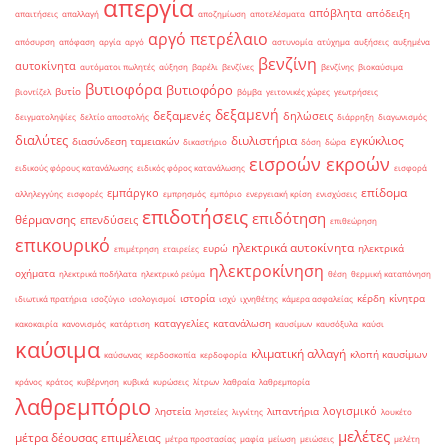
απεργία
απόβλητα
απόδειξη
απαιτήσεις
απαλλαγή
αποζημίωση
αποτελέσματα
αργό πετρέλαιο
απόσυρση
απόφαση
αργία
αργό
αστυνομία
ατύχημα
αυξήσεις
αυξημένα
βενζίνη
αυτοκίνητα
αυτόματοι πωλητές
αύξηση
βαρέλι
βενζίνες
βενζίνης
βιοκαύσιμα
βυτιοφόρα
βυτιοφόρο
βυτίο
βιοντίζελ
βόμβα
γειτονικές χώρες
γεωτρήσεις
δεξαμενή
δεξαμενές
δηλώσεις
δειγματοληψίες
δελτίο αποστολής
διάρρηξη
διαγωνισμός
διαλύτες
διυλιστήρια
εγκύκλιος
διασύνδεση ταμειακών
δικαστήριο
δόση
δώρα
εισροών εκροών
ειδικούς φόρους κατανάλωσης
ειδικός φόρος κατανάλωσης
εισφορά
επίδομα
εμπάργκο
αλληλεγγύης
εισφορές
εμπρησμός
εμπόριο
ενεργειακή κρίση
ενισχύσεις
επιδοτήσεις
επιδότηση
θέρμανσης
επενδύσεις
επιθεώρηση
επικουρικό
ηλεκτρικά αυτοκίνητα
ευρώ
ηλεκτρικά
επιμέτρηση
εταιρείες
ηλεκτροκίνηση
οχήματα
ηλεκτρικά ποδήλατα
ηλεκτρικό ρεύμα
θέση
θερμική καταπόνηση
ιστορία
κέρδη
κίνητρα
ιδιωτικά πρατήρια
ισοζύγιο
ισολογισμοί
ισχύ
ιχνηθέτης
κάμερα ασφαλείας
καταγγελίες
κατανάλωση
κακοκαιρία
κανονισμός
κατάρτιση
καυσίμων
καυσόξυλα
καύσι
καύσιμα
κλιματική αλλαγή
κλοπή καυσίμων
καύσωνας
κερδοσκοπία
κερδοφορία
κράνος
κράτος
κυβέρνηση
κυβικά
κυρώσεις
λίτρων
λαθραία
λαθρεμπορία
λαθρεμπόριο
λογισμικό
ληστεία
λιπαντήρια
ληστείες
λιγνίτης
λουκέτο
μελέτες
μέτρα δέουσας επιμέλειας
μέτρα προστασίας
μαφία
μείωση
μειώσεις
μελέτη