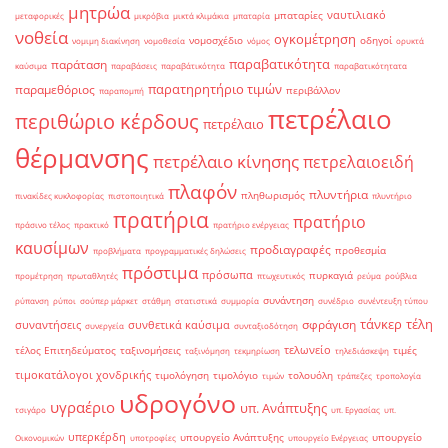
μητρώα
ναυτιλιακό
μπαταρίες
μεταφορικές
μικρόβια
μικτά κλιμάκια
μπαταρία
νοθεία
ογκομέτρηση
νομοσχέδιο
οδηγοί
νομιμη διακίνηση
νομοθεσία
νόμος
ορυκτά
παραβατικότητα
παράταση
καύσιμα
παραβάσεις
παραβάτικότητα
παραβατικότητατα
παρατηρητήριο τιμών
παραμεθόριος
περιβάλλον
παραπομπή
πετρέλαιο
περιθώριο κέρδους
πετρέλαιο
θέρμανσης
πετρέλαιο κίνησης
πετρελαιοειδή
πλαφόν
πλυντήρια
πληθωρισμός
πινακίδες κυκλοφορίας
πιστοποιητικά
πλυντήριο
πρατήρια
πρατήριο
πράσινο τέλος
πρακτικό
πρατήριο ενέργειας
καυσίμων
προδιαγραφές
προθεσμία
προβλήματα
προγραμματικές δηλώσεις
πρόστιμα
πρόσωπα
πυρκαγιά
προμέτρηση
πρωταθλητές
πτωχευτικός
ρεύμα
ρούβλια
συνάντηση
ρύπανση
ρύποι
σούπερ μάρκετ
στάθμη
στατιστικά
συμμορία
συνέδριο
συνέντευξη τύπου
τάνκερ
τέλη
σφράγιση
συναντήσεις
συνθετικά καύσιμα
συνεργεία
συνταξιοδότηση
τελωνείο
τέλος Επιτηδεύματος
ταξινομήσεις
τιμές
ταξινόμηση
τεκμηρίωση
τηλεδιάσκεψη
τιμοκατάλογοι χονδρικής
τιμολόγηση
τιμολόγιο
τολουόλη
τιμών
τράπεζες
τροπολογία
υδρογόνο
υγραέριο
υπ. Ανάπτυξης
τσιγάρο
υπ. Εργασίας
υπ.
υπερκέρδη
υπουργείο Ανάπτυξης
υπουργείο
Οικονομικών
υποτροφίες
υπουργείο Ενέργειας