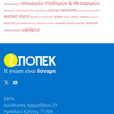
υπουργείο Υποδομών & Μεταφορών
Οικονομικών
φορτιστές
φορτηγά
φορολογία
φορολογικά έσοδα
φορολόγηση
φυσικές καταστροφές
φυσικό αέριο
φόροι
φωτιά
φόρος άνθρακα
φωτοβολταϊκά
φόρος
φόρους
φόρτιση
ψηφιακό
ψηφιακή κάρτα εργασίας
χρονοκαθυστέρηση
ψηφιακά εργαλεία
ωράριο
πελατολόγιο
ΕΔΡΑ:
Διεύθυνση: Αρχιμήδους 29
Ηράκλειο Κρήτης, 71306