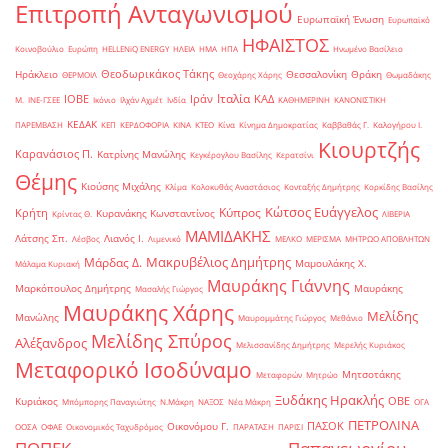
Επιτροπή Ανταγωνισμού
Ευρωπαϊκή Ένωση
Ευρωπαϊκό
ΗΦΑΙΣΤΟΣ
Κοινοβούλιο
Ευρώπη
ΗELLENiQ ENERGY
ΗΛΕΙΑ
ΗΜΑ
ΗΠΑ
Ηνωμένο Βασίλειο
Θεοδωρικάκος Τάκης
Ηράκλειο
Θεσσαλονίκη
Θράκη
ΘΕΡΜΟΙΛ
Θεοχάρης Χάρης
Θωμαδάκης
Ιταλία
ΙΟΒΕ
Ιράν
ΚΑΔ
Μ.
ΙΝΕ-ΓΣΕΕ
Ικόνιο
Ιλχάν Αχμέτ
Ινδία
ΚΑΘΗΜΕΡΙΝΗ
ΚΑΝΟΝΙΣΤΙΚΗ
ΚΕΔΑΚ
ΠΑΡΕΜΒΑΣΗ
ΚΕΠ
ΚΕΡΔΟΦΟΡΙΑ
ΚΙΝΑ
ΚΤΕΟ
Κίνα
Κίνημα Δημοκρατίας
Καββαθάς Γ.
Καλογήρου Ι.
Κιουρτζής
Καρανάσιος Π.
Κατρίνης Μανώλης
Κεγκέρογλου Βασίλης
Κερατσίνι
Θέμης
Κιούσης Μιχάλης
Κλίμα
Κολοκυθάς Αναστάσιος
Κονταξής Δημήτρης
Κορκίδης Βασίλης
Κώτσος Ευάγγελος
Κύπρος
Κρήτη
Κυρανάκης Κωνσταντίνος
Κρίντας Θ.
ΛΙΒΕΡΙΑ
ΜΑΜΙΔΑΚΗΣ
Λάτσης Σπ.
Λιανός Ι.
Λέσβος
Λιμενικό
ΜΕΛΚΟ
ΜΕΡΙΣΜΑ
ΜΗΤΡΩΟ ΑΠΟΒΛΗΤΩΝ
Μακρυβέλιος Δημήτρης
Μάρδας Δ.
Μαμουλάκης Χ.
Μάλαμα Κυριακή
Μαυράκης Γιάννης
Μαρκόπουλος Δημήτρης
Μαυράκης
Μασαλής Γιώργος
Μαυράκης Χάρης
Μελίδης
Μανώλης
Μαυρομμάτης Γιώργος
Μεθάνιο
Μελίδης Σπύρος
Αλέξανδρος
Μελισσανίδης Δημήτρης
Μερελής Κυριάκος
Μεταφορικό Ισοδύναμο
Μητσοτάκης
Μεταφορών
Μητρώο
Ξυδάκης Ηρακλής
ΟΒΕ
Κυριάκος
Μπόμπορης Παναγιώτης
Ν.Μάκρη
ΝΑΞΟΣ
Νέα Μάκρη
ΟΓΑ
ΠΕΤΡΟΛΙΝΑ
ΠΑΣΟΚ
Οικονόμου Γ.
ΟΟΣΑ
ΟΦΑΕ
Οικονομικός Ταχυδρόμος
ΠΑΡΑΤΑΣΗ
ΠΑΡΙΣΙ