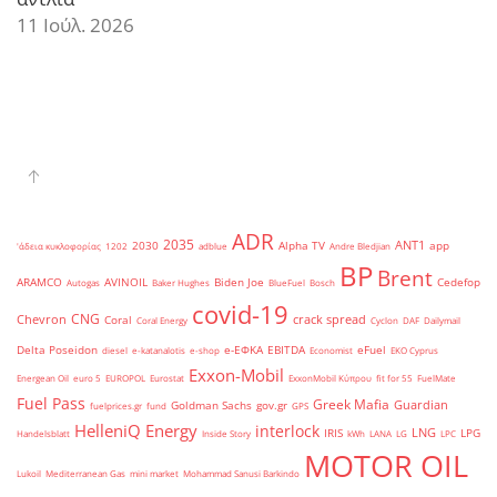
11 Ιούλ. 2026
ADR
2035
ANT1
2030
Alpha TV
app
'άδεια κυκλοφορίας
1202
adblue
Andre Bledjian
BP
Brent
ARAMCO
AVINOIL
Biden Joe
Cedefop
Autogas
Baker Hughes
BlueFuel
Bosch
covid-19
CNG
Chevron
crack spread
Coral
Coral Energy
Cyclon
DAF
Dailymail
Delta Poseidon
e-ΕΦΚΑ
EBITDA
eFuel
diesel
e-katanalotis
e-shop
Economist
EKO Cyprus
Exxon-Mobil
Energean Oil
euro 5
EUROPOL
Eurostat
ExxonMobil Κύπρου
fit for 55
FuelMate
Fuel Pass
Greek Mafia
Guardian
Goldman Sachs
gov.gr
fuelprices.gr
fund
GPS
HelleniQ Energy
interlock
LNG
IRIS
LPG
Handelsblatt
Inside Story
kWh
LANA
LG
LPC
MOTOR OIL
Lukoil
Mediterranean Gas
mini market
Mohammad Sanusi Barkindo