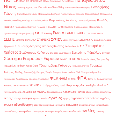
ΠΟΠΕΚ
Παπαγεωργίου
ΠΡΑΤΗΡΙΑ
ΠΡΟΘΕΣΜΙΑ
Πάνας Απόστολος
Πέτη Πέρκα
Νίκος
Παπαζήσης
Παπαδοπούλου Έλλη
Παπαδημητρίου Μπ.
Παπαδοπούλου Ελισάβετ
Γιάννης
Παπαθανάσης Νίκος
Παπαμιχαήλ Σωτήρης
Παπασταύρου Σταύρος
Παραπολιτικά
Περιφέρεια
Πιερρακάκης Κυριάκος
Πιτσιλής
Αττικής
Πετκίδης Βασίλης
Πετραλιάς Θάνος
Πιστωτικές κάρτες
Γιώργος
Πούλου Γιώτα
Πλακιωτάκης Γιάννης
Πολωνία
Πρέβεζα
Πρατηριούχοι
Προκοπίου Γ.
Ρωσία
Ροδόπη
ΣΑΜΕΕ
ΣΑΠΕΚ
ΡΑΕ
Πρωθυπουργό
Πυροσβεστική
ΣΕΒ
ΣΕΒΤ
ΣΕΔΕ ΙΙ
ΣΕΕΠΕ
ΣΥΡΙΖΑ
ΣΠΥΡΙΔΗΣ
Σαμόλης Λ.
ΣΕΥΠΥΚΕ
ΣΚΑΙ
ΣΜΕΑ
Σάκκος Αντώνης
Σαουδική Αραβία
Σταυράκης
Σιάμισιης Ανδρέας
Σκρέκας Κώστας
ΣτΕ
Σβίγκου Ρ.
Σκυλακάκης Θ.
Χρήστος
Σταϊκούρας Χρήστος
Σωκράτης Φάμελλος
Στράτος Σιμόπουλος
Σύνταξη
Σύστημα Εισροών - Εκροών
ΤΕΑΠΥΚ
Ταπρατζή
ΤΑΜΕΙΟ
Ταγαράς Νίκος
Τζαμπαζλής Γιώργος
Τουρκία
Πολυξένη
Τζάκρη Θεοδώρα
Τζιόλας Χρήστος
Τσίπρας Αλέξης
Τσαμπαζλής Γιώργος
Τσεχία
Τσιάρας Κωνσταντίνος
ΥΜΕ
Υπουργείο Εργασίας
ΦΠΑ
ΦΕΚ
ΦΗΜ
Κοινωνικών Ασφαλίσεων
Υπουργό Ανάπτυξης
ΦΗΜΑΣ
Φίλης Ν.
Φραγκογιάννης
Χαρίτσης Αλ.
ΧΟΝΔΡΙΚΗ
Χατζηθεοδοσίου Γ.
Κώστας
ΧΑΡΤΟΓΡΑΦΗΣΗ
Χάρης Δούκας
Χανιά
Χουρδάκης Μιχαήλ
Χρηστίδου Ραλλία
Χατζηνικολάου Ν.
Χρηματιστήριο
άδεια
έκθεση αποβλήτων
αγγελίες
αγροτικό πετρέλαιο
έκρηξη
έλεγχοι
αγρότες
έλεγχο
έρευνα
έσοδα
αγορές
αδειοδότηση
αγωγός
αμόλυβδη
αεροπορικά καύσιμα
αιτήματα
ανάκτηση ατμών
αναβάθμιση
αντλίες
ανασφάλιστα
ανταγωνισμός
ανταποδοτικά
απάτη
ανακαλύψεις
αναφορές