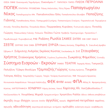
ΠΕΤΡΟΛΙΝΑ
ΠΑΣΟΚ
Οικονόμου Γ.
ΟΟΣΑ
ΟΦΑΕ
Οικονομικός Ταχυδρόμος
ΠΑΡΑΤΑΣΗ
ΠΑΡΙΣΙ
ΠΟΠΕΚ
Παπαγεωργίου
ΠΡΑΤΗΡΙΑ
ΠΡΟΘΕΣΜΙΑ
Πάνας Απόστολος
Πέτη Πέρκα
Νίκος
Παπαζήσης
Παπαδοπούλου Έλλη
Παπαδημητρίου Μπ.
Παπαδοπούλου Ελισάβετ
Γιάννης
Παπαθανάσης Νίκος
Παπαμιχαήλ Σωτήρης
Παπασταύρου Σταύρος
Παραπολιτικά
Περιφέρεια
Πιερρακάκης Κυριάκος
Πιτσιλής
Αττικής
Πετκίδης Βασίλης
Πετραλιάς Θάνος
Πιστωτικές κάρτες
Γιώργος
Πούλου Γιώτα
Πλακιωτάκης Γιάννης
Πολωνία
Πρέβεζα
Πρατηριούχοι
Προκοπίου Γ.
Ρωσία
Ροδόπη
ΣΑΜΕΕ
ΣΑΠΕΚ
ΡΑΕ
Πρωθυπουργό
Πυροσβεστική
ΣΕΒ
ΣΕΒΤ
ΣΕΔΕ ΙΙ
ΣΕΕΠΕ
ΣΥΡΙΖΑ
ΣΠΥΡΙΔΗΣ
Σαμόλης Λ.
ΣΕΥΠΥΚΕ
ΣΚΑΙ
ΣΜΕΑ
Σάκκος Αντώνης
Σαουδική Αραβία
Σταυράκης
Σιάμισιης Ανδρέας
Σκρέκας Κώστας
ΣτΕ
Σβίγκου Ρ.
Σκυλακάκης Θ.
Χρήστος
Σταϊκούρας Χρήστος
Σωκράτης Φάμελλος
Στράτος Σιμόπουλος
Σύνταξη
Σύστημα Εισροών - Εκροών
ΤΕΑΠΥΚ
Ταπρατζή
ΤΑΜΕΙΟ
Ταγαράς Νίκος
Τζαμπαζλής Γιώργος
Τουρκία
Πολυξένη
Τζάκρη Θεοδώρα
Τζιόλας Χρήστος
Τσίπρας Αλέξης
Τσαμπαζλής Γιώργος
Τσεχία
Τσιάρας Κωνσταντίνος
ΥΜΕ
Υπουργείο Εργασίας
ΦΠΑ
ΦΕΚ
ΦΗΜ
Κοινωνικών Ασφαλίσεων
Υπουργό Ανάπτυξης
ΦΗΜΑΣ
Φίλης Ν.
Φραγκογιάννης
Χαρίτσης Αλ.
ΧΟΝΔΡΙΚΗ
Χατζηθεοδοσίου Γ.
Κώστας
ΧΑΡΤΟΓΡΑΦΗΣΗ
Χάρης Δούκας
Χανιά
Χουρδάκης Μιχαήλ
Χρηστίδου Ραλλία
Χατζηνικολάου Ν.
Χρηματιστήριο
άδεια
έκθεση αποβλήτων
αγγελίες
αγροτικό πετρέλαιο
έκρηξη
έλεγχοι
αγρότες
έλεγχο
έρευνα
έσοδα
αγορές
αδειοδότηση
αγωγός
αμόλυβδη
αεροπορικά καύσιμα
αιτήματα
ανάκτηση ατμών
αναβάθμιση