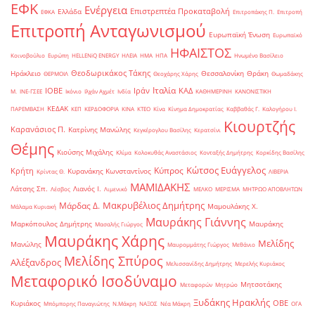
ΕΦΚ
Ενέργεια
Επιστρεπτέα Προκαταβολή
Ελλάδα
ΕΦΚΑ
Επιτροπάκης Π.
Επιτροπή
Επιτροπή Ανταγωνισμού
Ευρωπαϊκή Ένωση
Ευρωπαϊκό
ΗΦΑΙΣΤΟΣ
Κοινοβούλιο
Ευρώπη
ΗELLENiQ ENERGY
ΗΛΕΙΑ
ΗΜΑ
ΗΠΑ
Ηνωμένο Βασίλειο
Θεοδωρικάκος Τάκης
Ηράκλειο
Θεσσαλονίκη
Θράκη
ΘΕΡΜΟΙΛ
Θεοχάρης Χάρης
Θωμαδάκης
Ιταλία
ΙΟΒΕ
Ιράν
ΚΑΔ
Μ.
ΙΝΕ-ΓΣΕΕ
Ικόνιο
Ιλχάν Αχμέτ
Ινδία
ΚΑΘΗΜΕΡΙΝΗ
ΚΑΝΟΝΙΣΤΙΚΗ
ΚΕΔΑΚ
ΠΑΡΕΜΒΑΣΗ
ΚΕΠ
ΚΕΡΔΟΦΟΡΙΑ
ΚΙΝΑ
ΚΤΕΟ
Κίνα
Κίνημα Δημοκρατίας
Καββαθάς Γ.
Καλογήρου Ι.
Κιουρτζής
Καρανάσιος Π.
Κατρίνης Μανώλης
Κεγκέρογλου Βασίλης
Κερατσίνι
Θέμης
Κιούσης Μιχάλης
Κλίμα
Κολοκυθάς Αναστάσιος
Κονταξής Δημήτρης
Κορκίδης Βασίλης
Κώτσος Ευάγγελος
Κύπρος
Κρήτη
Κυρανάκης Κωνσταντίνος
Κρίντας Θ.
ΛΙΒΕΡΙΑ
ΜΑΜΙΔΑΚΗΣ
Λάτσης Σπ.
Λιανός Ι.
Λέσβος
Λιμενικό
ΜΕΛΚΟ
ΜΕΡΙΣΜΑ
ΜΗΤΡΩΟ ΑΠΟΒΛΗΤΩΝ
Μακρυβέλιος Δημήτρης
Μάρδας Δ.
Μαμουλάκης Χ.
Μάλαμα Κυριακή
Μαυράκης Γιάννης
Μαρκόπουλος Δημήτρης
Μαυράκης
Μασαλής Γιώργος
Μαυράκης Χάρης
Μελίδης
Μανώλης
Μαυρομμάτης Γιώργος
Μεθάνιο
Μελίδης Σπύρος
Αλέξανδρος
Μελισσανίδης Δημήτρης
Μερελής Κυριάκος
Μεταφορικό Ισοδύναμο
Μητσοτάκης
Μεταφορών
Μητρώο
Ξυδάκης Ηρακλής
ΟΒΕ
Κυριάκος
Μπόμπορης Παναγιώτης
Ν.Μάκρη
ΝΑΞΟΣ
Νέα Μάκρη
ΟΓΑ