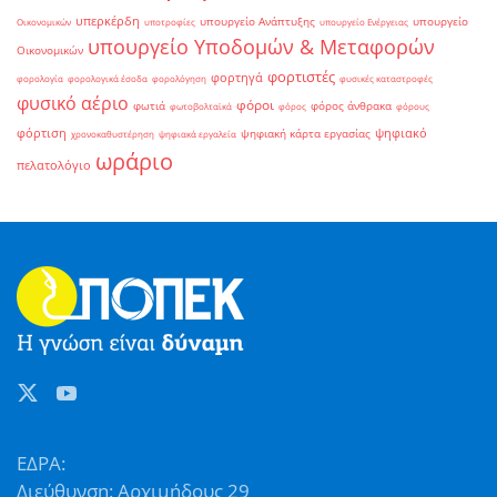
υπερκέρδη
υπουργείο Ανάπτυξης
υπουργείο
Οικονομικών
υποτροφίες
υπουργείο Ενέργειας
υπουργείο Υποδομών & Μεταφορών
Οικονομικών
φορτιστές
φορτηγά
φορολογία
φορολογικά έσοδα
φορολόγηση
φυσικές καταστροφές
φυσικό αέριο
φόροι
φωτιά
φόρος άνθρακα
φωτοβολταϊκά
φόρος
φόρους
φόρτιση
ψηφιακό
ψηφιακή κάρτα εργασίας
χρονοκαθυστέρηση
ψηφιακά εργαλεία
ωράριο
πελατολόγιο
ΕΔΡΑ:
Διεύθυνση: Αρχιμήδους 29