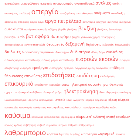
αντλίες
ανασφάλιστα
ανταγωνισμός
ανταποδοτικά
απάτη
ανακαλύψεις
αναφορές
απεργία
απόβλητα
απόδειξη
απαιτήσεις
απαλλαγή
αποζημίωση
αποτελέσματα
αργό πετρέλαιο
απόσυρση
απόφαση
αργία
αργό
αστυνομία
ατύχημα
αυξήσεις
αυξημένα
βενζίνη
αυτοκίνητα
αυτόματοι πωλητές
αύξηση
βαρέλι
βενζίνες
βενζίνης
βιοκαύσιμα
βυτιοφόρα
βυτιοφόρο
βυτίο
βιοντίζελ
βόμβα
γειτονικές χώρες
γεωτρήσεις
δεξαμενή
δεξαμενές
δηλώσεις
δειγματοληψίες
δελτίο αποστολής
διάρρηξη
διαγωνισμός
διαλύτες
διυλιστήρια
εγκύκλιος
διασύνδεση ταμειακών
δικαστήριο
δόση
δώρα
εισροών εκροών
ειδικούς φόρους κατανάλωσης
ειδικός φόρος κατανάλωσης
εισφορά
επίδομα
εμπάργκο
αλληλεγγύης
εισφορές
εμπρησμός
εμπόριο
ενεργειακή κρίση
ενισχύσεις
επιδοτήσεις
επιδότηση
θέρμανσης
επενδύσεις
επιθεώρηση
επικουρικό
ηλεκτρικά αυτοκίνητα
ευρώ
ηλεκτρικά
επιμέτρηση
εταιρείες
ηλεκτροκίνηση
οχήματα
ηλεκτρικά ποδήλατα
ηλεκτρικό ρεύμα
θέση
θερμική καταπόνηση
ιστορία
κέρδη
κίνητρα
ιδιωτικά πρατήρια
ισοζύγιο
ισολογισμοί
ισχύ
ιχνηθέτης
κάμερα ασφαλείας
καταγγελίες
κατανάλωση
κακοκαιρία
κανονισμός
κατάρτιση
καυσίμων
καυσόξυλα
καύσι
καύσιμα
κλιματική αλλαγή
κλοπή καυσίμων
καύσωνας
κερδοσκοπία
κερδοφορία
κράνος
κράτος
κυβέρνηση
κυβικά
κυρώσεις
λίτρων
λαθραία
λαθρεμπορία
λαθρεμπόριο
λογισμικό
ληστεία
λιπαντήρια
ληστείες
λιγνίτης
λουκέτο