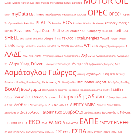
MOTOR OIL
Lukoil
Mediterranean Gas
mini market
Mohammad Sanusi Barkindo
OPEC
myData
OPEC+
Mytilineos
MWh
myΘέρμανση
newsauto.gr
OIL ONE
Open
POS
PLATTS
refinery margin
TV
Optima Bank
Petrolina
Porsche
Prudent Warrior
RealNews
Revoil
Royal Dutch Shell
self-test
Saudi Arabian Oil Company
REPSOL
RMM
SECU-TECH
SHELL
TotalEnergies
Stage II
TEXACO
TotalEnergy
SKG
Sokol
Sri Lanka
sts
twitter
Urals
WTI
Yiufi
vintage
Viohalco
voucher
windfall tax
WOOD
World Bank
«Άγιος Χριστόφορος»
΄1
ΑΑΔΕ
Αλβανία
ΑΦΜ
ΑΟΖ
ΑΠΕ
Αγγελική Ναταλία Αδαμοπούλου
Αλεξανδρούπολη
Αλεξιάδης
Αληγιζάκης Γιάννης
Αναφορά
Τρ.
Αναγνωστόπουλος Θ.
Αρβανιτίδης Γιώργος
Ασία
Ασμάτογλου Γιώργος
Αχτσιόγλου Έφη
Αττική
ΒΕΘ
Βέττας Ι.
Βεσυρόπουλος Απ.
Βελετάκης Ν.
Βαλκάνια
Βασίλης Βασιλειάδης
Βενεζουέλα
Βιλιάρδος Βασίλης
Βουλή
Βουλγαρία
ΓΣΕΒΕΕ
Βουλγαρίδης Γιώργος
Βρετανία
Βόρεια Μακεδονία
ΓΕΜΗ
Γεωργιάδης Άδωνις
Γενική Συνέλευση
Γερμανία
Γαλλία
Γιάννης Θεοτοκάς
ΔΙΕΠΠΥ
ΔΙΜΕΑ
ΔΑΟΕ
ΔΕΣΦΑ
Δ.Α.Ο.Ε.
ΔΕΗ
ΔΕΠΑ Εμπορίας
ΔΙ.Μ.Ε.Α.
ΔΙΥΛΙΣΗ
ΔΙΥΛΙΣΤΗΡΙΑ
Διοικητικό Συμβούλιο
Διαβούλευση
Δρακακάκης Γιάννης
Δαγούμας Θ.
Δούκας Χάρης
ΕΛΠΕ
ΕΚΟ
ΕΝΒΕΘ
ΕΛΙΝΟΙΛ
ΕΛΣΤΑΤ
Ε.Ε.
ΕΕΑ
ΕΒΕΠ
ΕΕ
ΕΛΑΣ
ΕΛΛΑΚΤΩΡ
ΕΣΠΑ
ΕΡΤ
ΕΣΕΚ
ΕΠΑΝΤ
ΕΠΙΤΡΟΠΗ ΑΝΤΑΓΩΝΙΣΜΟΥ
ΕΡΓΑΝΗ
ΕΣΥΔ
ΕΤΕΑΕΠ
ΕΤΕΚΑ
ΕΤΕπ
ΕΥΠ