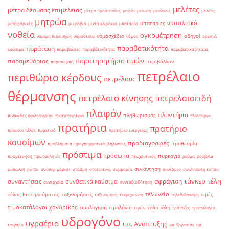
μελέτες
μέτρα δέουσας επιμέλειας
μέτρα προστασίας
μαφία
μείωση
μειώσεις
μελέτη
μητρώα
ναυτιλιακό
μπαταρίες
μεταφορικές
μικρόβια
μικτά κλιμάκια
μπαταρία
νοθεία
ογκομέτρηση
νομοσχέδιο
οδηγοί
νομιμη διακίνηση
νομοθεσία
νόμος
ορυκτά
παραβατικότητα
παράταση
καύσιμα
παραβάσεις
παραβάτικότητα
παραβατικότητατα
παρατηρητήριο τιμών
παραμεθόριος
περιβάλλον
παραπομπή
πετρέλαιο
περιθώριο κέρδους
πετρέλαιο
θέρμανσης
πετρέλαιο κίνησης
πετρελαιοειδή
πλαφόν
πλυντήρια
πληθωρισμός
πινακίδες κυκλοφορίας
πιστοποιητικά
πλυντήριο
πρατήρια
πρατήριο
πράσινο τέλος
πρακτικό
πρατήριο ενέργειας
καυσίμων
προδιαγραφές
προθεσμία
προβλήματα
προγραμματικές δηλώσεις
πρόστιμα
πρόσωπα
πυρκαγιά
προμέτρηση
πρωταθλητές
πτωχευτικός
ρεύμα
ρούβλια
συνάντηση
ρύπανση
ρύποι
σούπερ μάρκετ
στάθμη
στατιστικά
συμμορία
συνέδριο
συνέντευξη τύπου
τάνκερ
τέλη
σφράγιση
συναντήσεις
συνθετικά καύσιμα
συνεργεία
συνταξιοδότηση
τελωνείο
τέλος Επιτηδεύματος
ταξινομήσεις
τιμές
ταξινόμηση
τεκμηρίωση
τηλεδιάσκεψη
τιμοκατάλογοι χονδρικής
τιμολόγηση
τιμολόγιο
τολουόλη
τιμών
τράπεζες
τροπολογία
υδρογόνο
υγραέριο
υπ. Ανάπτυξης
τσιγάρο
υπ. Εργασίας
υπ.