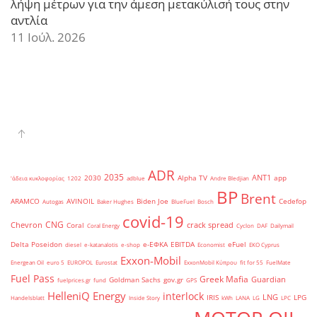
λήψη μέτρων για την άμεση μετακύλισή τους στην
αντλία
11 Ιούλ. 2026
ADR
2035
ANT1
2030
Alpha TV
app
'άδεια κυκλοφορίας
1202
adblue
Andre Bledjian
BP
Brent
ARAMCO
AVINOIL
Biden Joe
Cedefop
Autogas
Baker Hughes
BlueFuel
Bosch
covid-19
CNG
Chevron
crack spread
Coral
Coral Energy
Cyclon
DAF
Dailymail
Delta Poseidon
e-ΕΦΚΑ
EBITDA
eFuel
diesel
e-katanalotis
e-shop
Economist
EKO Cyprus
Exxon-Mobil
Energean Oil
euro 5
EUROPOL
Eurostat
ExxonMobil Κύπρου
fit for 55
FuelMate
Fuel Pass
Greek Mafia
Guardian
Goldman Sachs
gov.gr
fuelprices.gr
fund
GPS
HelleniQ Energy
interlock
LNG
IRIS
LPG
Handelsblatt
Inside Story
kWh
LANA
LG
LPC