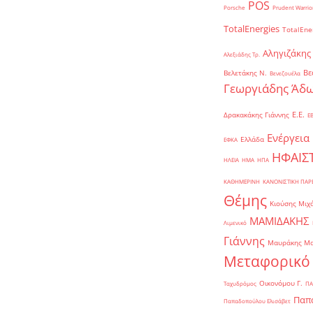
POS
Porsche
Prudent Warrio
TotalEnergies
TotalEne
Αληγιζάκης
Αλεξιάδης Τρ.
Βε
Βελετάκης Ν.
Βενεζουέλα
Γεωργιάδης Άδω
Ε.Ε.
Δρακακάκης Γιάννης
Ε
Ενέργεια
Ελλάδα
ΕΦΚΑ
ΗΦΑΙΣ
ΗΛΕΙΑ
ΗΜΑ
ΗΠΑ
ΚΑΘΗΜΕΡΙΝΗ
ΚΑΝΟΝΙΣΤΙΚΗ ΠΑ
Θέμης
Κιούσης Μιχ
ΜΑΜΙΔΑΚΗΣ
Λιμενικό
Γιάννης
Μαυράκης Μ
Μεταφορικό
Οικονόμου Γ.
Ταχυδρόμος
ΠΑ
Παπα
Παπαδοπούλου Ελισάβετ