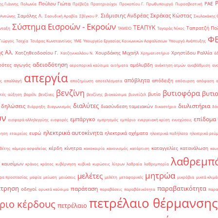
Πούλου Γιώτα
ΡΑΕ
ς Γιάννης
Πολωνία
Πρέβεζα
Πρατηριούχοι
Προκοπίου Γ.
Πρωθυπουργό
Πυροσβεστική
Σιάμισιης Ανδρέας
Σκρέκας Κώστας
Σαμόλης Λ.
 Αντώνης
Σαουδική Αραβία
Σβίγκου Ρ.
Σκυλακάκης 
Σύστημα Εισροών - Εκροών
ΤΕΑΠΥΚ
Ταπρατζή Πο
νταξη
ΤΑΜΕΙΟ
Ταγαράς Νίκος
Φ
Γιώργος
Τσεχία
Τσιάρας Κωνσταντίνος
ΥΜΕ
Υπουργείο Εργασίας Κοινωνικών Ασφαλίσεων
Υπουργό Ανάπτυξης
ς Αλ.
Χατζηθεοδοσίου Γ.
Χουρδάκης Μιχαήλ
Χρηστίδου Ραλλία
Χατζηνικολάου Ν.
Χρηματιστήριο
ά
αδειοδότηση
ρότες
αγωγός
αμόλυβδη
αεροπορικά καύσιμα
αιτήματα
ανάκτηση ατμών
αναβάθμιση
αν
απεργία
απόβλητα
απόδειξη
ς
απαλλαγή
αποζημίωση
αποτελέσματα
απόσυρση
απόφαση
βενζίνη
βυτιοφόρα
βυτι
βυτίο
τές
αύξηση
βαρέλι
βενζίνες
βενζίνης
βιοκαύσιμα
βιοντίζελ
διαλύτες
διυλιστήρια
δηλώσεις
διασύνδεση ταμειακών
διάρρηξη
διαγωνισμός
δικαστήριο
δό
ών
επίδομα
εμπάργκο
εισφορά αλληλεγγύης
εισφορές
εμπρησμός
εμπόριο
ενεργειακή κρίση
ενισχύσεις
ηλεκτρικά αυτοκίνητα
ευρώ
ηλεκτρικά οχήματα
ρηση
εταιρείες
ηλεκτρικά ποδήλατα
ηλεκτρικό ρεύ
κέρδη
κίνητρα
καταγγελίες
κατανάλωση
θέτης
κάμερα ασφαλείας
κακοκαιρία
κανονισμός
κατάρτιση
καυ
λαθρεμπ
 καυσίμων
κράνος
κράτος
κυβέρνηση
κυβικά
κυρώσεις
λίτρων
λαθραία
λαθρεμπορία
μητρώα
μελέτες
ρα προστασίας
μαφία
μείωση
μειώσεις
μελέτη
μεταφορικές
μικρόβια
μικτά κλιμά
έτρηση
παραβατικότητα
παράταση
οδηγοί
ορυκτά καύσιμα
παραβάσεις
παραβάτικότητα
παρα
πετρέλαιο θέρμανσης
ριο κέρδους
πετρέλαιο