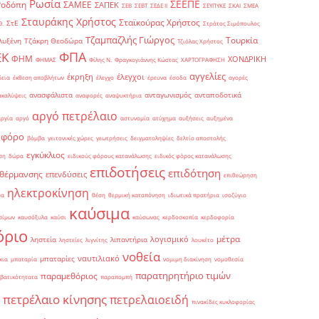
Ρωσία
ΣΕΕΠΕ
Ροδόπη
ΣΑΜΕΕ
ΣΑΠΕΚ
ΣΕΒ
ΣΕΒΤ
ΣΕΔΕ ΙΙ
ΣΕΥΠΥΚΕ
ΣΚΑΙ
ΣΜΕΑ
Σταυράκης Χρήστος
Σταϊκούρας Χρήστος
ΣτΕ
Θ.
Στράτος Σιμόπουλος
Τζαμπαζλής Γιώργος
Τουρκία
λυξένη
Τζάκρη Θεοδώρα
Τζιόλας Χρήστος
ΦΠΑ
ΕΚ
ΦΗΜ
ΧΟΝΔΡΙΚΗ
ΦΗΜΑΣ
Φίλης Ν.
Φραγκογιάννης Κώστας
ΧΑΡΤΟΓΡΑΦΗΣΗ
αγγελίες
έκρηξη
έλεγχοι
δεια
έκθεση αποβλήτων
έλεγχο
έρευνα
έσοδα
αγορές
ανασφάλιστα
ανταγωνισμός
ανταποδοτικά
ακαλύψεις
αναφορές
αναψυκτήρια
αργό πετρέλαιο
αργία
αργό
αστυνομία
ατύχημα
αυξήσεις
αυξημένα
οφόρο
βόμβα
γειτονικές χώρες
γεωτρήσεις
δειγματοληψίες
δελτίο αποστολής
εγκύκλιος
ση
δώρα
ειδικούς φόρους κατανάλωσης
ειδικός φόρος κατανάλωσης
επιδοτήσεις
επιδότηση
 θέρμανσης
επενδύσεις
επιθεώρηση
ηλεκτροκίνηση
μα
θέση
θερμική καταπόνηση
ιδιωτικά πρατήρια
ισοζύγιο
καύσιμα
σίμων
καυσόξυλα
καύσι
καύσωνας
κερδοσκοπία
κερδοφορία
όριο
μέτρα
λογισμικό
ληστεία
λιπαντήρια
ληστείες
λιγνίτης
λουκέτο
νοθεία
ναυτιλιακό
μπαταρίες
κια
μπαταρία
νομιμη διακίνηση
νομοθεσία
παρατηρητήριο τιμών
παραμεθόριος
βατικότητατα
παραπομπή
πετρέλαιο κίνησης
πετρελαιοειδή
πινακίδες κυκλοφορίας