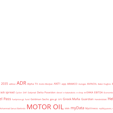
ADR
2035
ANT1
Alpha TV
app
ARAMCO
AVINOIL
adblue
Andre Bledjian
Autogas
Baker Hughes
rack spread
Delta Poseidon
e-ΕΦΚΑ
EBITDA
Cyclon
DAF
Dailymail
diesel
e-katanalotis
e-shop
Economis
He
el Pass
Greek Mafia
Guardian
Goldman Sachs
gov.gr
fuelprices.gr
fund
GPS
Handelsblatt
MOTOR OIL
myData
Mytilineos
Mohammad Sanusi Barkindo
MWh
myΘέρμανση