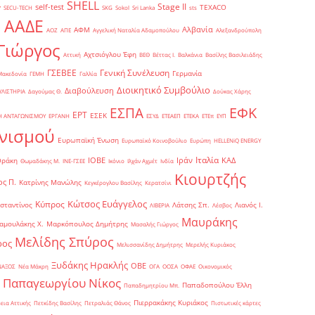
SHELL
Stage II
self-test
y
TEXACO
SECU-TECH
SKG
Sokol
Sri Lanka
sts
ΑΑΔΕ
Αλβανία
ΑΦΜ
1
ΑΟΖ
ΑΠΕ
Αγγελική Ναταλία Αδαμοπούλου
Αλεξανδρούπολη
Γιώργος
Αχτσιόγλου Έφη
Αττική
ΒΕΘ
Βέττας Ι.
Βαλκάνια
Βασίλης Βασιλειάδης
Γενική Συνέλευση
ΓΣΕΒΕΕ
Γερμανία
Μακεδονία
ΓΕΜΗ
Γαλλία
Διοικητικό Συμβούλιο
Διαβούλευση
ΥΛΙΣΤΗΡΙΑ
Δαγούμας Θ.
Δούκας Χάρης
ΕΦΚ
ΕΣΠΑ
ΕΡΤ
ΕΣΕΚ
Η ΑΝΤΑΓΩΝΙΣΜΟΥ
ΕΡΓΑΝΗ
ΕΣΥΔ
ΕΤΕΑΕΠ
ΕΤΕΚΑ
ΕΤΕπ
ΕΥΠ
νισμού
Ευρωπαϊκή Ένωση
Ευρωπαϊκό Κοινοβούλιο
Ευρώπη
ΗELLENiQ ENERGY
Ιταλία
ΙΟΒΕ
Ιράν
ΚΑΔ
Θράκη
Θωμαδάκης Μ.
ΙΝΕ-ΓΣΕΕ
Ικόνιο
Ιλχάν Αχμέτ
Ινδία
Κιουρτζής
ς Π.
Κατρίνης Μανώλης
Κεγκέρογλου Βασίλης
Κερατσίνι
Κώτσος Ευάγγελος
Κύπρος
σταντίνος
Λάτσης Σπ.
Λιανός Ι.
ΛΙΒΕΡΙΑ
Λέσβος
Μαυράκης
αμουλάκης Χ.
Μαρκόπουλος Δημήτρης
Μασαλής Γιώργος
Μελίδης Σπύρος
ρος
Μελισσανίδης Δημήτρης
Μερελής Κυριάκος
Ξυδάκης Ηρακλής
ΟΒΕ
ΝΑΞΟΣ
Νέα Μάκρη
ΟΓΑ
ΟΟΣΑ
ΟΦΑΕ
Οικονομικός
Παπαγεωργίου Νίκος
Παπαδοπούλου Έλλη
Παπαδημητρίου Μπ.
Πιερρακάκης Κυριάκος
εια Αττικής
Πετκίδης Βασίλης
Πετραλιάς Θάνος
Πιστωτικές κάρτες