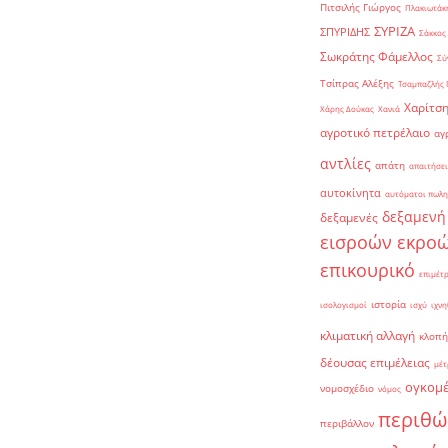
Πιτσιλής Γιώργος
Πλακιωτάκη
ΣΥΡΙΖΑ
ΣΠΥΡΙΔΗΣ
Σάκκος
Σωκράτης Φάμελλος
Σύ
Τσίπρας Αλέξης
Τσαμπαζλής 
Χαρίτση
Χάρης Δούκας
Χανιά
αγροτικό πετρέλαιο
αγ
αντλίες
απάτη
απαιτήσει
αυτοκίνητα
αυτόματοι πωλη
δεξαμενή
δεξαμενές
εισροών εκρο
επικουρικό
επιμέτ
ιστορία
ισολογισμοί
ισχύ
ιχνη
κλιματική αλλαγή
κλοπή
δέουσας επιμέλειας
μέτ
ογκομ
νομοσχέδιο
νόμος
περιθώ
περιβάλλον