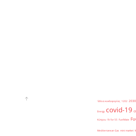
2030
'άδεια κυκλοφορίας
1202
covid-19
c
Energy
Fu
Κύπρου
fit for 55
FuelMate
Mediterranean Gas
mini market