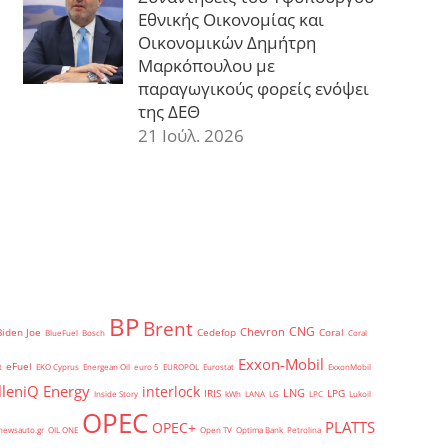
Εθνικής Οικονομίας και
Οικονομικών Δημήτρη
Μαρκόπουλου με
παραγωγικούς φορείς ενόψει
της ΔΕΘ
21 Ιούλ. 2026
BP
Brent
CNG
Chevron
Biden Joe
Cedefop
Coral
BlueFuel
Bosch
Coral
Exxon-Mobil
eFuel
t
EKO Cyprus
Energean Oil
euro 5
EUROPOL
Eurostat
ExxonMobil
lleniQ Energy
interlock
LNG
IRIS
LPG
Inside Story
kWh
LANA
LG
LPC
Lukoil
OPEC
PLATTS
OPEC+
newsauto.gr
OIL ONE
Open TV
Optima Bank
Petrolina