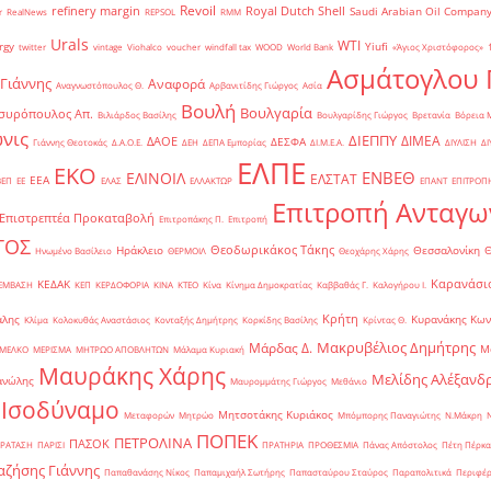
Revoil
refinery margin
Royal Dutch Shell
Saudi Arabian Oil Compan
r
RealNews
REPSOL
RMM
Urals
WTI
rgy
Yiufi
twitter
vintage
Viohalco
voucher
windfall tax
WOOD
World Bank
«Άγιος Χριστόφορος»
΄
Ασμάτογλου 
 Γιάννης
Αναφορά
Αναγνωστόπουλος Θ.
Αρβανιτίδης Γιώργος
Ασία
Βουλή
Βουλγαρία
συρόπουλος Απ.
Βιλιάρδος Βασίλης
Βουλγαρίδης Γιώργος
Βρετανία
Βόρεια 
νις
ΔΙΕΠΠΥ
ΔΙΜΕΑ
ΔΑΟΕ
ΔΕΣΦΑ
Γιάννης Θεοτοκάς
Δ.Α.Ο.Ε.
ΔΕΗ
ΔΕΠΑ Εμπορίας
ΔΙ.Μ.Ε.Α.
ΔΙΥΛΙΣΗ
ΔΙ
ΕΛΠΕ
ΕΚΟ
ΕΝΒΕΘ
ΕΛΙΝΟΙΛ
ΕΛΣΤΑΤ
ΕΕΑ
ΒΕΠ
ΕΕ
ΕΛΑΣ
ΕΛΛΑΚΤΩΡ
ΕΠΑΝΤ
ΕΠΙΤΡΟΠ
Επιτροπή Ανταγω
Επιστρεπτέα Προκαταβολή
Επιτροπάκης Π.
Επιτροπή
ΤΟΣ
Θεοδωρικάκος Τάκης
Ηράκλειο
Θεσσαλονίκη
Ηνωμένο Βασίλειο
ΘΕΡΜΟΙΛ
Θεοχάρης Χάρης
Καρανάσιο
ΚΕΔΑΚ
ΡΕΜΒΑΣΗ
ΚΕΠ
ΚΕΡΔΟΦΟΡΙΑ
ΚΙΝΑ
ΚΤΕΟ
Κίνα
Κίνημα Δημοκρατίας
Καββαθάς Γ.
Καλογήρου Ι.
Κρήτη
άλης
Κυρανάκης Κων
Κλίμα
Κολοκυθάς Αναστάσιος
Κονταξής Δημήτρης
Κορκίδης Βασίλης
Κρίντας Θ.
Μακρυβέλιος Δημήτρης
Μάρδας Δ.
Μ
ΜΕΛΚΟ
ΜΕΡΙΣΜΑ
ΜΗΤΡΩΟ ΑΠΟΒΛΗΤΩΝ
Μάλαμα Κυριακή
Μαυράκης Χάρης
Μελίδης Αλέξανδ
ανώλης
Μαυρομμάτης Γιώργος
Μεθάνιο
 Ισοδύναμο
Μητσοτάκης Κυριάκος
Μεταφορών
Μητρώο
Μπόμπορης Παναγιώτης
Ν.Μάκρη
ΠΟΠΕΚ
ΠΕΤΡΟΛΙΝΑ
ΠΑΣΟΚ
ΡΑΤΑΣΗ
ΠΑΡΙΣΙ
ΠΡΑΤΗΡΙΑ
ΠΡΟΘΕΣΜΙΑ
Πάνας Απόστολος
Πέτη Πέρκα
ζήσης Γιάννης
Παπαθανάσης Νίκος
Παπαμιχαήλ Σωτήρης
Παπασταύρου Σταύρος
Παραπολιτικά
Περιφέρ