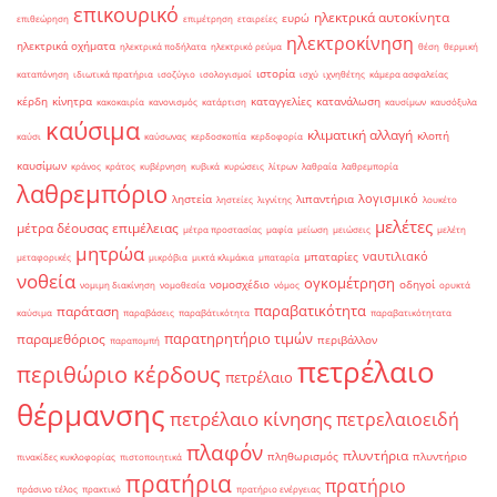
επικουρικό
ηλεκτρικά αυτοκίνητα
ευρώ
επιθεώρηση
επιμέτρηση
εταιρείες
ηλεκτροκίνηση
ηλεκτρικά οχήματα
ηλεκτρικά ποδήλατα
ηλεκτρικό ρεύμα
θέση
θερμική
ιστορία
καταπόνηση
ιδιωτικά πρατήρια
ισοζύγιο
ισολογισμοί
ισχύ
ιχνηθέτης
κάμερα ασφαλείας
κέρδη
κίνητρα
καταγγελίες
κατανάλωση
κακοκαιρία
κανονισμός
κατάρτιση
καυσίμων
καυσόξυλα
καύσιμα
κλιματική αλλαγή
κλοπή
καύσι
καύσωνας
κερδοσκοπία
κερδοφορία
καυσίμων
κράνος
κράτος
κυβέρνηση
κυβικά
κυρώσεις
λίτρων
λαθραία
λαθρεμπορία
λαθρεμπόριο
λογισμικό
ληστεία
λιπαντήρια
ληστείες
λιγνίτης
λουκέτο
μελέτες
μέτρα δέουσας επιμέλειας
μέτρα προστασίας
μαφία
μείωση
μειώσεις
μελέτη
μητρώα
ναυτιλιακό
μπαταρίες
μεταφορικές
μικρόβια
μικτά κλιμάκια
μπαταρία
νοθεία
ογκομέτρηση
νομοσχέδιο
οδηγοί
νομιμη διακίνηση
νομοθεσία
νόμος
ορυκτά
παραβατικότητα
παράταση
καύσιμα
παραβάσεις
παραβάτικότητα
παραβατικότητατα
παρατηρητήριο τιμών
παραμεθόριος
περιβάλλον
παραπομπή
πετρέλαιο
περιθώριο κέρδους
πετρέλαιο
θέρμανσης
πετρέλαιο κίνησης
πετρελαιοειδή
πλαφόν
πλυντήρια
πληθωρισμός
πλυντήριο
πινακίδες κυκλοφορίας
πιστοποιητικά
πρατήρια
πρατήριο
πράσινο τέλος
πρακτικό
πρατήριο ενέργειας