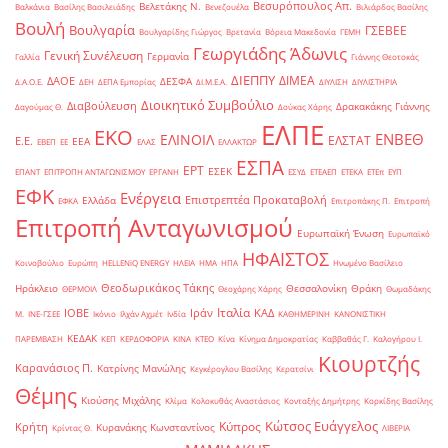
Βεσυρόπουλος Απ.
Βελετάκης Ν.
Βαλκάνια
Βασίλης Βασιλειάδης
Βενεζουέλα
Βιλιάρδος Βασίλης
Βουλή
Βουλγαρία
ΓΣΕΒΕΕ
Βουλγαρίδης Γιώργος
Βρετανία
Βόρεια Μακεδονία
ΓΕΜΗ
Γεωργιάδης Άδωνις
Γενική Συνέλευση
Γερμανία
Γαλλία
Γιάννης Θεοτοκάς
ΔΙΕΠΠΥ
ΔΙΜΕΑ
ΔΑΟΕ
ΔΕΣΦΑ
Δ.Α.Ο.Ε.
ΔΕΗ
ΔΕΠΑ Εμπορίας
ΔΙ.Μ.Ε.Α.
ΔΙΥΛΙΣΗ
ΔΙΥΛΙΣΤΗΡΙΑ
Διοικητικό Συμβούλιο
Διαβούλευση
Δρακακάκης Γιάννης
Δαγούμας Θ.
Δούκας Χάρης
ΕΛΠΕ
ΕΚΟ
ΕΝΒΕΘ
ΕΛΙΝΟΙΛ
ΕΛΣΤΑΤ
Ε.Ε.
ΕΕΑ
ΕΒΕΠ
ΕΕ
ΕΛΑΣ
ΕΛΛΑΚΤΩΡ
ΕΣΠΑ
ΕΡΤ
ΕΣΕΚ
ΕΠΑΝΤ
ΕΠΙΤΡΟΠΗ ΑΝΤΑΓΩΝΙΣΜΟΥ
ΕΡΓΑΝΗ
ΕΣΥΔ
ΕΤΕΑΕΠ
ΕΤΕΚΑ
ΕΤΕπ
ΕΥΠ
ΕΦΚ
Ενέργεια
Επιστρεπτέα Προκαταβολή
Ελλάδα
ΕΦΚΑ
Επιτροπάκης Π.
Επιτροπή
Επιτροπή Ανταγωνισμού
Ευρωπαϊκή Ένωση
Ευρωπαϊκό
ΗΦΑΙΣΤΟΣ
Κοινοβούλιο
Ευρώπη
ΗELLENiQ ENERGY
ΗΛΕΙΑ
ΗΜΑ
ΗΠΑ
Ηνωμένο Βασίλειο
Θεοδωρικάκος Τάκης
Ηράκλειο
Θεσσαλονίκη
Θράκη
ΘΕΡΜΟΙΛ
Θεοχάρης Χάρης
Θωμαδάκης
Ιταλία
ΙΟΒΕ
Ιράν
ΚΑΔ
Μ.
ΙΝΕ-ΓΣΕΕ
Ικόνιο
Ιλχάν Αχμέτ
Ινδία
ΚΑΘΗΜΕΡΙΝΗ
ΚΑΝΟΝΙΣΤΙΚΗ
ΚΕΔΑΚ
ΠΑΡΕΜΒΑΣΗ
ΚΕΠ
ΚΕΡΔΟΦΟΡΙΑ
ΚΙΝΑ
ΚΤΕΟ
Κίνα
Κίνημα Δημοκρατίας
Καββαθάς Γ.
Καλογήρου Ι.
Κιουρτζής
Καρανάσιος Π.
Κατρίνης Μανώλης
Κεγκέρογλου Βασίλης
Κερατσίνι
Θέμης
Κιούσης Μιχάλης
Κλίμα
Κολοκυθάς Αναστάσιος
Κονταξής Δημήτρης
Κορκίδης Βασίλης
Κώτσος Ευάγγελος
Κύπρος
Κρήτη
Κυρανάκης Κωνσταντίνος
Κρίντας Θ.
ΛΙΒΕΡΙΑ