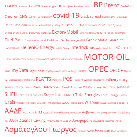
BP
Brent
ARAMCO
AVINOIL
Biden Joe
Cedefop
Autogas
Baker Hughes
BlueFuel
Bosch
covid-19
CNG
Chevron
crack spread
Coral
Coral Energy
Cyclon
DAF
Dailymail
Delta Poseidon
e-ΕΦΚΑ
EBITDA
eFuel
diesel
e-katanalotis
e-shop
Economist
EKO Cyprus
Exxon-Mobil
Energean Oil
euro 5
EUROPOL
Eurostat
ExxonMobil Κύπρου
fit for 55
FuelMate
Fuel Pass
Greek Mafia
Guardian
Goldman Sachs
gov.gr
fuelprices.gr
fund
GPS
HelleniQ Energy
interlock
LNG
IRIS
LPG
Handelsblatt
Inside Story
kWh
LANA
LG
LPC
MOTOR OIL
Lukoil
Mediterranean Gas
mini market
Mohammad Sanusi Barkindo
OPEC
myData
OPEC+
Mytilineos
MWh
myΘέρμανση
newsauto.gr
OIL ONE
Open
POS
PLATTS
refinery margin
TV
Optima Bank
Petrolina
Porsche
Prudent Warrior
RealNews
Revoil
Royal Dutch Shell
self-test
Saudi Arabian Oil Company
REPSOL
RMM
SECU-TECH
SHELL
TotalEnergies
Stage II
TEXACO
TotalEnergy
SKG
Sokol
Sri Lanka
sts
twitter
Urals
WTI
Yiufi
vintage
Viohalco
voucher
windfall tax
WOOD
World Bank
«Άγιος Χριστόφορος»
΄1
ΑΑΔΕ
Αλβανία
ΑΦΜ
ΑΟΖ
ΑΠΕ
Αγγελική Ναταλία Αδαμοπούλου
Αλεξανδρούπολη
Αλεξιάδης
Αληγιζάκης Γιάννης
Αναφορά
Τρ.
Αναγνωστόπουλος Θ.
Αρβανιτίδης Γιώργος
Ασία
Ασμάτογλου Γιώργος
Αχτσιόγλου Έφη
Αττική
ΒΕΘ
Βέττας Ι.