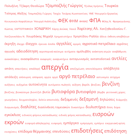
Τζαμπαζλής Γιώργος
Τουρκία
Πολυξένη
Τζάκρη Θεοδώρα
Τζιόλας Χρήστος
Τσίπρας Αλέξης
Τσαμπαζλής Γιώργος
Τσεχία
Τσιάρας Κωνσταντίνος
ΥΜΕ
Υπουργείο Εργασίας
ΦΠΑ
ΦΕΚ
ΦΗΜ
Κοινωνικών Ασφαλίσεων
Υπουργό Ανάπτυξης
ΦΗΜΑΣ
Φίλης Ν.
Φραγκογιάννης
Χαρίτσης Αλ.
ΧΟΝΔΡΙΚΗ
Χατζηθεοδοσίου Γ.
Κώστας
ΧΑΡΤΟΓΡΑΦΗΣΗ
Χάρης Δούκας
Χανιά
Χουρδάκης Μιχαήλ
Χρηστίδου Ραλλία
Χατζηνικολάου Ν.
Χρηματιστήριο
άδεια
έκθεση αποβλήτων
αγγελίες
αγροτικό πετρέλαιο
έκρηξη
έλεγχοι
αγρότες
έλεγχο
έρευνα
έσοδα
αγορές
αδειοδότηση
αγωγός
αμόλυβδη
αεροπορικά καύσιμα
αιτήματα
ανάκτηση ατμών
αναβάθμιση
αντλίες
ανασφάλιστα
ανταγωνισμός
ανταποδοτικά
ανακαλύψεις
αναφορές
αναψυκτήρια
απεργία
απόβλητα
απάτη
απαιτήσεις
απαλλαγή
αποζημίωση
αποτελέσματα
αργό πετρέλαιο
απόδειξη
απόσυρση
απόφαση
αργία
αργό
αστυνομία
ατύχημα
βενζίνη
αυτοκίνητα
αυξήσεις
αυξημένα
αυτόματοι πωλητές
αύξηση
βαρέλι
βενζίνες
βυτιοφόρα
βυτιοφόρο
βυτίο
βενζίνης
βιοκαύσιμα
βιοντίζελ
βόμβα
γειτονικές χώρες
δεξαμενή
δεξαμενές
δηλώσεις
γεωτρήσεις
δειγματοληψίες
δελτίο αποστολής
διάρρηξη
διαλύτες
διυλιστήρια
διασύνδεση ταμειακών
διαγωνισμός
δικαστήριο
δόση
δώρα
εισροών
εγκύκλιος
ειδικούς φόρους κατανάλωσης
ειδικός φόρος κατανάλωσης
εκροών
εμπάργκο
εισφορά αλληλεγγύης
εισφορές
εμπρησμός
εμπόριο
ενεργειακή κρίση
επιδοτήσεις
επιδότηση
επίδομα θέρμανσης
επενδύσεις
ενισχύσεις