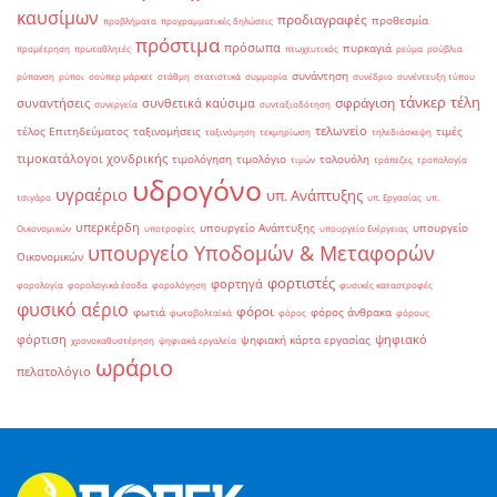
καυσίμων
προδιαγραφές
προθεσμία
προβλήματα
προγραμματικές δηλώσεις
πρόστιμα
πρόσωπα
πυρκαγιά
προμέτρηση
πρωταθλητές
πτωχευτικός
ρεύμα
ρούβλια
συνάντηση
ρύπανση
ρύποι
σούπερ μάρκετ
στάθμη
στατιστικά
συμμορία
συνέδριο
συνέντευξη τύπου
τάνκερ
τέλη
σφράγιση
συναντήσεις
συνθετικά καύσιμα
συνεργεία
συνταξιοδότηση
τελωνείο
τέλος Επιτηδεύματος
ταξινομήσεις
τιμές
ταξινόμηση
τεκμηρίωση
τηλεδιάσκεψη
τιμοκατάλογοι χονδρικής
τιμολόγηση
τιμολόγιο
τολουόλη
τιμών
τράπεζες
τροπολογία
υδρογόνο
υγραέριο
υπ. Ανάπτυξης
τσιγάρο
υπ. Εργασίας
υπ.
υπερκέρδη
υπουργείο Ανάπτυξης
υπουργείο
Οικονομικών
υποτροφίες
υπουργείο Ενέργειας
υπουργείο Υποδομών & Μεταφορών
Οικονομικών
φορτιστές
φορτηγά
φορολογία
φορολογικά έσοδα
φορολόγηση
φυσικές καταστροφές
φυσικό αέριο
φόροι
φωτιά
φόρος άνθρακα
φωτοβολταϊκά
φόρος
φόρους
φόρτιση
ψηφιακό
ψηφιακή κάρτα εργασίας
χρονοκαθυστέρηση
ψηφιακά εργαλεία
ωράριο
πελατολόγιο