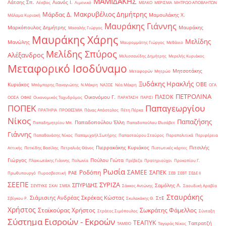
ΜΑΜΙΔΑΚΗΣ
Λάτσης Σπ.
Λιανός Ι.
Λέσβος
Λιμενικό
ΜΕΛΚΟ
ΜΕΡΙΣΜΑ
ΜΗΤΡΩΟ ΑΠΟΒΛΗΤΩΝ
Μακρυβέλιος Δημήτρης
Μάρδας Δ.
Μαμουλάκης Χ.
Μάλαμα Κυριακή
Μαυράκης Γιάννης
Μαρκόπουλος Δημήτρης
Μαυράκης
Μασαλής Γιώργος
Μαυράκης Χάρης
Μελίδης
Μανώλης
Μαυρομμάτης Γιώργος
Μεθάνιο
Μελίδης Σπύρος
Αλέξανδρος
Μελισσανίδης Δημήτρης
Μερελής Κυριάκος
Μεταφορικό Ισοδύναμο
Μητσοτάκης
Μεταφορών
Μητρώο
Ξυδάκης Ηρακλής
ΟΒΕ
Κυριάκος
Μπόμπορης Παναγιώτης
Ν.Μάκρη
ΝΑΞΟΣ
Νέα Μάκρη
ΟΓΑ
ΠΕΤΡΟΛΙΝΑ
ΠΑΣΟΚ
Οικονόμου Γ.
ΟΟΣΑ
ΟΦΑΕ
Οικονομικός Ταχυδρόμος
ΠΑΡΑΤΑΣΗ
ΠΑΡΙΣΙ
ΠΟΠΕΚ
Παπαγεωργίου
ΠΡΑΤΗΡΙΑ
ΠΡΟΘΕΣΜΙΑ
Πάνας Απόστολος
Πέτη Πέρκα
Νίκος
Παπαζήσης
Παπαδοπούλου Έλλη
Παπαδημητρίου Μπ.
Παπαδοπούλου Ελισάβετ
Γιάννης
Παπαθανάσης Νίκος
Παπαμιχαήλ Σωτήρης
Παπασταύρου Σταύρος
Παραπολιτικά
Περιφέρεια
Πιερρακάκης Κυριάκος
Πιτσιλής
Αττικής
Πετκίδης Βασίλης
Πετραλιάς Θάνος
Πιστωτικές κάρτες
Γιώργος
Πούλου Γιώτα
Πλακιωτάκης Γιάννης
Πολωνία
Πρέβεζα
Πρατηριούχοι
Προκοπίου Γ.
Ρωσία
Ροδόπη
ΣΑΜΕΕ
ΣΑΠΕΚ
ΡΑΕ
Πρωθυπουργό
Πυροσβεστική
ΣΕΒ
ΣΕΒΤ
ΣΕΔΕ ΙΙ
ΣΕΕΠΕ
ΣΥΡΙΖΑ
ΣΠΥΡΙΔΗΣ
Σαμόλης Λ.
ΣΕΥΠΥΚΕ
ΣΚΑΙ
ΣΜΕΑ
Σάκκος Αντώνης
Σαουδική Αραβία
Σταυράκης
Σιάμισιης Ανδρέας
Σκρέκας Κώστας
ΣτΕ
Σβίγκου Ρ.
Σκυλακάκης Θ.
Χρήστος
Σταϊκούρας Χρήστος
Σωκράτης Φάμελλος
Στράτος Σιμόπουλος
Σύνταξη
Σύστημα Εισροών - Εκροών
ΤΕΑΠΥΚ
Ταπρατζή
ΤΑΜΕΙΟ
Ταγαράς Νίκος