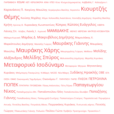
ΚΕΔΑΚ
ΠΑΡΕΜΒΑΣΗ
ΚΕΠ
ΚΕΡΔΟΦΟΡΙΑ
ΚΙΝΑ
ΚΤΕΟ
Κίνα
Κίνημα Δημοκρατίας
Καββαθάς Γ.
Καλογήρου Ι.
Κιουρτζής
Καρανάσιος Π.
Κατρίνης Μανώλης
Κεγκέρογλου Βασίλης
Κερατσίνι
Θέμης
Κιούσης Μιχάλης
Κλίμα
Κολοκυθάς Αναστάσιος
Κονταξής Δημήτρης
Κορκίδης Βασίλης
Κώτσος Ευάγγελος
Κύπρος
Κρήτη
Κυρανάκης Κωνσταντίνος
Κρίντας Θ.
ΛΙΒΕΡΙΑ
ΜΑΜΙΔΑΚΗΣ
Λάτσης Σπ.
Λιανός Ι.
Λέσβος
Λιμενικό
ΜΕΛΚΟ
ΜΕΡΙΣΜΑ
ΜΗΤΡΩΟ ΑΠΟΒΛΗΤΩΝ
Μακρυβέλιος Δημήτρης
Μάρδας Δ.
Μαμουλάκης Χ.
Μάλαμα Κυριακή
Μαυράκης Γιάννης
Μαρκόπουλος Δημήτρης
Μαυράκης
Μασαλής Γιώργος
Μαυράκης Χάρης
Μελίδης
Μανώλης
Μαυρομμάτης Γιώργος
Μεθάνιο
Μελίδης Σπύρος
Αλέξανδρος
Μελισσανίδης Δημήτρης
Μερελής Κυριάκος
Μεταφορικό Ισοδύναμο
Μητσοτάκης
Μεταφορών
Μητρώο
Ξυδάκης Ηρακλής
ΟΒΕ
Κυριάκος
Μπόμπορης Παναγιώτης
Ν.Μάκρη
ΝΑΞΟΣ
Νέα Μάκρη
ΟΓΑ
ΠΕΤΡΟΛΙΝΑ
ΠΑΣΟΚ
Οικονόμου Γ.
ΟΟΣΑ
ΟΦΑΕ
Οικονομικός Ταχυδρόμος
ΠΑΡΑΤΑΣΗ
ΠΑΡΙΣΙ
ΠΟΠΕΚ
Παπαγεωργίου
ΠΡΑΤΗΡΙΑ
ΠΡΟΘΕΣΜΙΑ
Πάνας Απόστολος
Πέτη Πέρκα
Νίκος
Παπαζήσης
Παπαδοπούλου Έλλη
Παπαδημητρίου Μπ.
Παπαδοπούλου Ελισάβετ
Γιάννης
Παπαθανάσης Νίκος
Παπαμιχαήλ Σωτήρης
Παπασταύρου Σταύρος
Παραπολιτικά
Περιφέρεια
Πιερρακάκης Κυριάκος
Πιτσιλής
Αττικής
Πετκίδης Βασίλης
Πετραλιάς Θάνος
Πιστωτικές κάρτες
Γιώργος
Πούλου Γιώτα
Πλακιωτάκης Γιάννης
Πολωνία
Πρέβεζα
Πρατηριούχοι
Προκοπίου Γ.