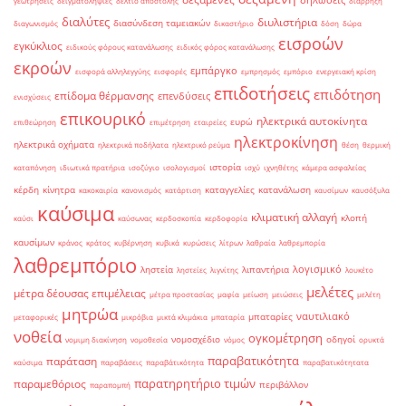
δηλώσεις
γεωτρήσεις
δειγματοληψίες
δελτίο αποστολής
διάρρηξη
διαλύτες
διυλιστήρια
διασύνδεση ταμειακών
διαγωνισμός
δικαστήριο
δόση
δώρα
εισροών
εγκύκλιος
ειδικούς φόρους κατανάλωσης
ειδικός φόρος κατανάλωσης
εκροών
εμπάργκο
εισφορά αλληλεγγύης
εισφορές
εμπρησμός
εμπόριο
ενεργειακή κρίση
επιδοτήσεις
επιδότηση
επίδομα θέρμανσης
επενδύσεις
ενισχύσεις
επικουρικό
ηλεκτρικά αυτοκίνητα
ευρώ
επιθεώρηση
επιμέτρηση
εταιρείες
ηλεκτροκίνηση
ηλεκτρικά οχήματα
ηλεκτρικά ποδήλατα
ηλεκτρικό ρεύμα
θέση
θερμική
ιστορία
καταπόνηση
ιδιωτικά πρατήρια
ισοζύγιο
ισολογισμοί
ισχύ
ιχνηθέτης
κάμερα ασφαλείας
κέρδη
κίνητρα
καταγγελίες
κατανάλωση
κακοκαιρία
κανονισμός
κατάρτιση
καυσίμων
καυσόξυλα
καύσιμα
κλιματική αλλαγή
κλοπή
καύσι
καύσωνας
κερδοσκοπία
κερδοφορία
καυσίμων
κράνος
κράτος
κυβέρνηση
κυβικά
κυρώσεις
λίτρων
λαθραία
λαθρεμπορία
λαθρεμπόριο
λογισμικό
ληστεία
λιπαντήρια
ληστείες
λιγνίτης
λουκέτο
μελέτες
μέτρα δέουσας επιμέλειας
μέτρα προστασίας
μαφία
μείωση
μειώσεις
μελέτη
μητρώα
ναυτιλιακό
μπαταρίες
μεταφορικές
μικρόβια
μικτά κλιμάκια
μπαταρία
νοθεία
ογκομέτρηση
νομοσχέδιο
οδηγοί
νομιμη διακίνηση
νομοθεσία
νόμος
ορυκτά
παραβατικότητα
παράταση
καύσιμα
παραβάσεις
παραβάτικότητα
παραβατικότητατα
παρατηρητήριο τιμών
παραμεθόριος
περιβάλλον
παραπομπή