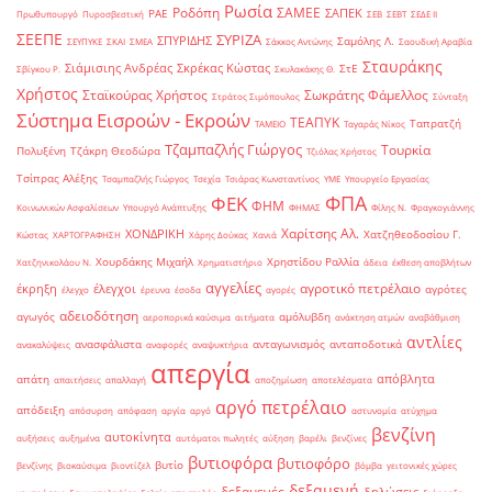
Ρωσία
Ροδόπη
ΣΑΜΕΕ
ΣΑΠΕΚ
ΡΑΕ
Πρωθυπουργό
Πυροσβεστική
ΣΕΒ
ΣΕΒΤ
ΣΕΔΕ ΙΙ
ΣΕΕΠΕ
ΣΥΡΙΖΑ
ΣΠΥΡΙΔΗΣ
Σαμόλης Λ.
ΣΕΥΠΥΚΕ
ΣΚΑΙ
ΣΜΕΑ
Σάκκος Αντώνης
Σαουδική Αραβία
Σταυράκης
Σιάμισιης Ανδρέας
Σκρέκας Κώστας
ΣτΕ
Σβίγκου Ρ.
Σκυλακάκης Θ.
Χρήστος
Σταϊκούρας Χρήστος
Σωκράτης Φάμελλος
Στράτος Σιμόπουλος
Σύνταξη
Σύστημα Εισροών - Εκροών
ΤΕΑΠΥΚ
Ταπρατζή
ΤΑΜΕΙΟ
Ταγαράς Νίκος
Τζαμπαζλής Γιώργος
Τουρκία
Πολυξένη
Τζάκρη Θεοδώρα
Τζιόλας Χρήστος
Τσίπρας Αλέξης
Τσαμπαζλής Γιώργος
Τσεχία
Τσιάρας Κωνσταντίνος
ΥΜΕ
Υπουργείο Εργασίας
ΦΠΑ
ΦΕΚ
ΦΗΜ
Κοινωνικών Ασφαλίσεων
Υπουργό Ανάπτυξης
ΦΗΜΑΣ
Φίλης Ν.
Φραγκογιάννης
Χαρίτσης Αλ.
ΧΟΝΔΡΙΚΗ
Χατζηθεοδοσίου Γ.
Κώστας
ΧΑΡΤΟΓΡΑΦΗΣΗ
Χάρης Δούκας
Χανιά
Χουρδάκης Μιχαήλ
Χρηστίδου Ραλλία
Χατζηνικολάου Ν.
Χρηματιστήριο
άδεια
έκθεση αποβλήτων
αγγελίες
αγροτικό πετρέλαιο
έκρηξη
έλεγχοι
αγρότες
έλεγχο
έρευνα
έσοδα
αγορές
αδειοδότηση
αγωγός
αμόλυβδη
αεροπορικά καύσιμα
αιτήματα
ανάκτηση ατμών
αναβάθμιση
αντλίες
ανασφάλιστα
ανταγωνισμός
ανταποδοτικά
ανακαλύψεις
αναφορές
αναψυκτήρια
απεργία
απόβλητα
απάτη
απαιτήσεις
απαλλαγή
αποζημίωση
αποτελέσματα
αργό πετρέλαιο
απόδειξη
απόσυρση
απόφαση
αργία
αργό
αστυνομία
ατύχημα
βενζίνη
αυτοκίνητα
αυξήσεις
αυξημένα
αυτόματοι πωλητές
αύξηση
βαρέλι
βενζίνες
βυτιοφόρα
βυτιοφόρο
βυτίο
βενζίνης
βιοκαύσιμα
βιοντίζελ
βόμβα
γειτονικές χώρες
δεξαμενή
δεξαμενές