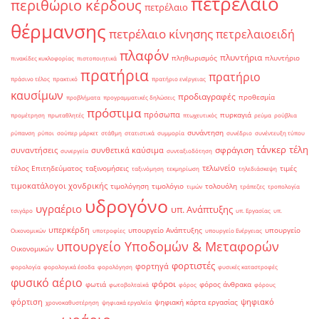
πετρέλαιο
περιθώριο κέρδους
πετρέλαιο
θέρμανσης
πετρέλαιο κίνησης
πετρελαιοειδή
πλαφόν
πλυντήρια
πληθωρισμός
πλυντήριο
πινακίδες κυκλοφορίας
πιστοποιητικά
πρατήρια
πρατήριο
πράσινο τέλος
πρακτικό
πρατήριο ενέργειας
καυσίμων
προδιαγραφές
προθεσμία
προβλήματα
προγραμματικές δηλώσεις
πρόστιμα
πρόσωπα
πυρκαγιά
προμέτρηση
πρωταθλητές
πτωχευτικός
ρεύμα
ρούβλια
συνάντηση
ρύπανση
ρύποι
σούπερ μάρκετ
στάθμη
στατιστικά
συμμορία
συνέδριο
συνέντευξη τύπου
τάνκερ
τέλη
σφράγιση
συναντήσεις
συνθετικά καύσιμα
συνεργεία
συνταξιοδότηση
τελωνείο
τέλος Επιτηδεύματος
ταξινομήσεις
τιμές
ταξινόμηση
τεκμηρίωση
τηλεδιάσκεψη
τιμοκατάλογοι χονδρικής
τιμολόγηση
τιμολόγιο
τολουόλη
τιμών
τράπεζες
τροπολογία
υδρογόνο
υγραέριο
υπ. Ανάπτυξης
τσιγάρο
υπ. Εργασίας
υπ.
υπερκέρδη
υπουργείο Ανάπτυξης
υπουργείο
Οικονομικών
υποτροφίες
υπουργείο Ενέργειας
υπουργείο Υποδομών & Μεταφορών
Οικονομικών
φορτιστές
φορτηγά
φορολογία
φορολογικά έσοδα
φορολόγηση
φυσικές καταστροφές
φυσικό αέριο
φόροι
φωτιά
φόρος άνθρακα
φωτοβολταϊκά
φόρος
φόρους
φόρτιση
ψηφιακό
ψηφιακή κάρτα εργασίας
χρονοκαθυστέρηση
ψηφιακά εργαλεία