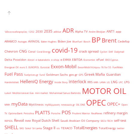
ADR
2035
ANT1
2030
Alpha TV
app
'άδεια κυκλοφορίας
1202
adblue
Andre Bledjian
BP
Brent
ARAMCO
AVINOIL
Biden Joe
Cedefop
Autogas
Baker Hughes
BlueFuel
Bosch
covid-19
CNG
Chevron
crack spread
Coral
Coral Energy
Cyclon
DAF
Dailymail
Delta Poseidon
e-ΕΦΚΑ
EBITDA
eFuel
diesel
e-katanalotis
e-shop
Economist
EKO Cyprus
Exxon-Mobil
Energean Oil
euro 5
EUROPOL
Eurostat
ExxonMobil Κύπρου
fit for 55
FuelMate
Fuel Pass
Greek Mafia
Guardian
Goldman Sachs
gov.gr
fuelprices.gr
fund
GPS
HelleniQ Energy
interlock
LNG
IRIS
LPG
Handelsblatt
Inside Story
kWh
LANA
LG
LPC
MOTOR OIL
Lukoil
Mediterranean Gas
mini market
Mohammad Sanusi Barkindo
OPEC
myData
OPEC+
Mytilineos
MWh
myΘέρμανση
newsauto.gr
OIL ONE
Open
POS
PLATTS
refinery margin
TV
Optima Bank
Petrolina
Porsche
Prudent Warrior
RealNews
Revoil
Royal Dutch Shell
self-test
Saudi Arabian Oil Company
REPSOL
RMM
SECU-TECH
SHELL
TotalEnergies
Stage II
TEXACO
TotalEnergy
SKG
Sokol
Sri Lanka
sts
twitter