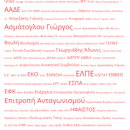
Urals
WTI
Yiufi
vintage
Viohalco
voucher
windfall tax
WOOD
World Bank
«Άγιος Χριστόφορος»
΄1
ΑΑΔΕ
Αλβανία
ΑΦΜ
ΑΟΖ
ΑΠΕ
Αγγελική Ναταλία Αδαμοπούλου
Αλεξανδρούπολη
Αλεξιάδης
Αληγιζάκης Γιάννης
Αναφορά
Τρ.
Αναγνωστόπουλος Θ.
Αρβανιτίδης Γιώργος
Ασία
Ασμάτογλου Γιώργος
Αχτσιόγλου Έφη
Αττική
ΒΕΘ
Βέττας Ι.
Βεσυρόπουλος Απ.
Βελετάκης Ν.
Βαλκάνια
Βασίλης Βασιλειάδης
Βενεζουέλα
Βιλιάρδος Βασίλης
Βουλή
Βουλγαρία
ΓΣΕΒΕΕ
Βουλγαρίδης Γιώργος
Βρετανία
Βόρεια Μακεδονία
ΓΕΜΗ
Γεωργιάδης Άδωνις
Γενική Συνέλευση
Γερμανία
Γαλλία
Γιάννης Θεοτοκάς
ΔΙΕΠΠΥ
ΔΙΜΕΑ
ΔΑΟΕ
ΔΕΣΦΑ
Δ.Α.Ο.Ε.
ΔΕΗ
ΔΕΠΑ Εμπορίας
ΔΙ.Μ.Ε.Α.
ΔΙΥΛΙΣΗ
ΔΙΥΛΙΣΤΗΡΙΑ
Διοικητικό Συμβούλιο
Διαβούλευση
Δρακακάκης Γιάννης
Δαγούμας Θ.
Δούκας Χάρης
ΕΛΠΕ
ΕΚΟ
ΕΝΒΕΘ
ΕΛΙΝΟΙΛ
ΕΛΣΤΑΤ
Ε.Ε.
ΕΕΑ
ΕΒΕΠ
ΕΕ
ΕΛΑΣ
ΕΛΛΑΚΤΩΡ
ΕΣΠΑ
ΕΡΤ
ΕΣΕΚ
ΕΠΑΝΤ
ΕΠΙΤΡΟΠΗ ΑΝΤΑΓΩΝΙΣΜΟΥ
ΕΡΓΑΝΗ
ΕΣΥΔ
ΕΤΕΑΕΠ
ΕΤΕΚΑ
ΕΤΕπ
ΕΥΠ
ΕΦΚ
Ενέργεια
Επιστρεπτέα Προκαταβολή
Ελλάδα
ΕΦΚΑ
Επιτροπάκης Π.
Επιτροπή
Επιτροπή Ανταγωνισμού
Ευρωπαϊκή Ένωση
Ευρωπαϊκό
ΗΦΑΙΣΤΟΣ
Κοινοβούλιο
Ευρώπη
ΗELLENiQ ENERGY
ΗΛΕΙΑ
ΗΜΑ
ΗΠΑ
Ηνωμένο Βασίλειο
Θεοδωρικάκος Τάκης
Ηράκλειο
Θεσσαλονίκη
Θράκη
ΘΕΡΜΟΙΛ
Θεοχάρης Χάρης
Θωμαδάκης
Ιταλία
ΙΟΒΕ
Ιράν
ΚΑΔ
Μ.
ΙΝΕ-ΓΣΕΕ
Ικόνιο
Ιλχάν Αχμέτ
Ινδία
ΚΑΘΗΜΕΡΙΝΗ
ΚΑΝΟΝΙΣΤΙΚΗ