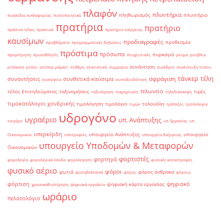
πλαφόν
πλυντήρια
πληθωρισμός
πλυντήριο
πινακίδες κυκλοφορίας
πιστοποιητικά
πρατήρια
πρατήριο
πράσινο τέλος
πρακτικό
πρατήριο ενέργειας
καυσίμων
προδιαγραφές
προθεσμία
προβλήματα
προγραμματικές δηλώσεις
πρόστιμα
πρόσωπα
πυρκαγιά
προμέτρηση
πρωταθλητές
πτωχευτικός
ρεύμα
ρούβλια
συνάντηση
ρύπανση
ρύποι
σούπερ μάρκετ
στάθμη
στατιστικά
συμμορία
συνέδριο
συνέντευξη τύπου
τάνκερ
τέλη
σφράγιση
συναντήσεις
συνθετικά καύσιμα
συνεργεία
συνταξιοδότηση
τελωνείο
τέλος Επιτηδεύματος
ταξινομήσεις
τιμές
ταξινόμηση
τεκμηρίωση
τηλεδιάσκεψη
τιμοκατάλογοι χονδρικής
τιμολόγηση
τιμολόγιο
τολουόλη
τιμών
τράπεζες
τροπολογία
υδρογόνο
υγραέριο
υπ. Ανάπτυξης
τσιγάρο
υπ. Εργασίας
υπ.
υπερκέρδη
υπουργείο Ανάπτυξης
υπουργείο
Οικονομικών
υποτροφίες
υπουργείο Ενέργειας
υπουργείο Υποδομών & Μεταφορών
Οικονομικών
φορτιστές
φορτηγά
φορολογία
φορολογικά έσοδα
φορολόγηση
φυσικές καταστροφές
φυσικό αέριο
φόροι
φωτιά
φόρος άνθρακα
φωτοβολταϊκά
φόρος
φόρους
φόρτιση
ψηφιακό
ψηφιακή κάρτα εργασίας
χρονοκαθυστέρηση
ψηφιακά εργαλεία
ωράριο
πελατολόγιο