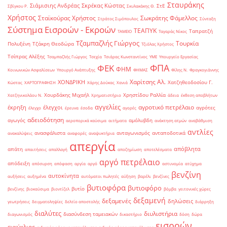
Σταυράκης
Σιάμισιης Ανδρέας
Σκρέκας Κώστας
ΣτΕ
Σβίγκου Ρ.
Σκυλακάκης Θ.
Χρήστος
Σταϊκούρας Χρήστος
Σωκράτης Φάμελλος
Στράτος Σιμόπουλος
Σύνταξη
Σύστημα Εισροών - Εκροών
ΤΕΑΠΥΚ
Ταπρατζή
ΤΑΜΕΙΟ
Ταγαράς Νίκος
Τζαμπαζλής Γιώργος
Τουρκία
Πολυξένη
Τζάκρη Θεοδώρα
Τζιόλας Χρήστος
Τσίπρας Αλέξης
Τσαμπαζλής Γιώργος
Τσεχία
Τσιάρας Κωνσταντίνος
ΥΜΕ
Υπουργείο Εργασίας
ΦΠΑ
ΦΕΚ
ΦΗΜ
Κοινωνικών Ασφαλίσεων
Υπουργό Ανάπτυξης
ΦΗΜΑΣ
Φίλης Ν.
Φραγκογιάννης
Χαρίτσης Αλ.
ΧΟΝΔΡΙΚΗ
Χατζηθεοδοσίου Γ.
Κώστας
ΧΑΡΤΟΓΡΑΦΗΣΗ
Χάρης Δούκας
Χανιά
Χουρδάκης Μιχαήλ
Χρηστίδου Ραλλία
Χατζηνικολάου Ν.
Χρηματιστήριο
άδεια
έκθεση αποβλήτων
αγγελίες
αγροτικό πετρέλαιο
έκρηξη
έλεγχοι
αγρότες
έλεγχο
έρευνα
έσοδα
αγορές
αδειοδότηση
αγωγός
αμόλυβδη
αεροπορικά καύσιμα
αιτήματα
ανάκτηση ατμών
αναβάθμιση
αντλίες
ανασφάλιστα
ανταγωνισμός
ανταποδοτικά
ανακαλύψεις
αναφορές
αναψυκτήρια
απεργία
απόβλητα
απάτη
απαιτήσεις
απαλλαγή
αποζημίωση
αποτελέσματα
αργό πετρέλαιο
απόδειξη
απόσυρση
απόφαση
αργία
αργό
αστυνομία
ατύχημα
βενζίνη
αυτοκίνητα
αυξήσεις
αυξημένα
αυτόματοι πωλητές
αύξηση
βαρέλι
βενζίνες
βυτιοφόρα
βυτιοφόρο
βυτίο
βενζίνης
βιοκαύσιμα
βιοντίζελ
βόμβα
γειτονικές χώρες
δεξαμενή
δεξαμενές
δηλώσεις
γεωτρήσεις
δειγματοληψίες
δελτίο αποστολής
διάρρηξη
διαλύτες
διυλιστήρια
διασύνδεση ταμειακών
διαγωνισμός
δικαστήριο
δόση
δώρα
εισροών
εγκύκλιος