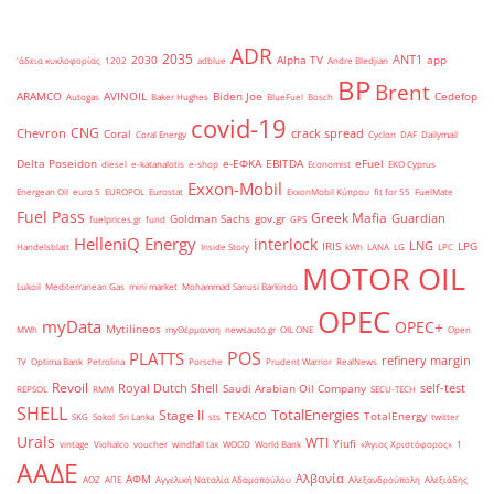
ADR
2035
ANT1
2030
Alpha TV
app
'άδεια κυκλοφορίας
1202
adblue
Andre Bledjian
BP
Brent
ARAMCO
AVINOIL
Biden Joe
Cedefop
Autogas
Baker Hughes
BlueFuel
Bosch
covid-19
CNG
Chevron
crack spread
Coral
Coral Energy
Cyclon
DAF
Dailymail
Delta Poseidon
e-ΕΦΚΑ
EBITDA
eFuel
diesel
e-katanalotis
e-shop
Economist
EKO Cyprus
Exxon-Mobil
Energean Oil
euro 5
EUROPOL
Eurostat
ExxonMobil Κύπρου
fit for 55
FuelMate
Fuel Pass
Greek Mafia
Guardian
Goldman Sachs
gov.gr
fuelprices.gr
fund
GPS
HelleniQ Energy
interlock
LNG
IRIS
LPG
Handelsblatt
Inside Story
kWh
LANA
LG
LPC
MOTOR OIL
Lukoil
Mediterranean Gas
mini market
Mohammad Sanusi Barkindo
OPEC
myData
OPEC+
Mytilineos
MWh
myΘέρμανση
newsauto.gr
OIL ONE
Open
POS
PLATTS
refinery margin
TV
Optima Bank
Petrolina
Porsche
Prudent Warrior
RealNews
Revoil
Royal Dutch Shell
self-test
Saudi Arabian Oil Company
REPSOL
RMM
SECU-TECH
SHELL
TotalEnergies
Stage II
TEXACO
TotalEnergy
SKG
Sokol
Sri Lanka
sts
twitter
Urals
WTI
Yiufi
vintage
Viohalco
voucher
windfall tax
WOOD
World Bank
«Άγιος Χριστόφορος»
΄1
ΑΑΔΕ
Αλβανία
ΑΦΜ
ΑΟΖ
ΑΠΕ
Αγγελική Ναταλία Αδαμοπούλου
Αλεξανδρούπολη
Αλεξιάδης