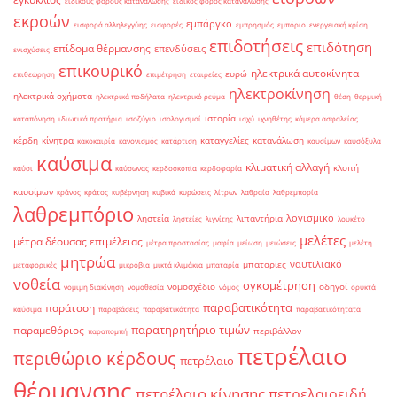
ειδικούς φόρους κατανάλωσης
ειδικός φόρος κατανάλωσης
εκροών
εμπάργκο
εισφορά αλληλεγγύης
εισφορές
εμπρησμός
εμπόριο
ενεργειακή κρίση
επιδοτήσεις
επιδότηση
επίδομα θέρμανσης
επενδύσεις
ενισχύσεις
επικουρικό
ηλεκτρικά αυτοκίνητα
ευρώ
επιθεώρηση
επιμέτρηση
εταιρείες
ηλεκτροκίνηση
ηλεκτρικά οχήματα
ηλεκτρικά ποδήλατα
ηλεκτρικό ρεύμα
θέση
θερμική
ιστορία
καταπόνηση
ιδιωτικά πρατήρια
ισοζύγιο
ισολογισμοί
ισχύ
ιχνηθέτης
κάμερα ασφαλείας
κέρδη
κίνητρα
καταγγελίες
κατανάλωση
κακοκαιρία
κανονισμός
κατάρτιση
καυσίμων
καυσόξυλα
καύσιμα
κλιματική αλλαγή
κλοπή
καύσι
καύσωνας
κερδοσκοπία
κερδοφορία
καυσίμων
κράνος
κράτος
κυβέρνηση
κυβικά
κυρώσεις
λίτρων
λαθραία
λαθρεμπορία
λαθρεμπόριο
λογισμικό
ληστεία
λιπαντήρια
ληστείες
λιγνίτης
λουκέτο
μελέτες
μέτρα δέουσας επιμέλειας
μέτρα προστασίας
μαφία
μείωση
μειώσεις
μελέτη
μητρώα
ναυτιλιακό
μπαταρίες
μεταφορικές
μικρόβια
μικτά κλιμάκια
μπαταρία
νοθεία
ογκομέτρηση
νομοσχέδιο
οδηγοί
νομιμη διακίνηση
νομοθεσία
νόμος
ορυκτά
παραβατικότητα
παράταση
καύσιμα
παραβάσεις
παραβάτικότητα
παραβατικότητατα
παρατηρητήριο τιμών
παραμεθόριος
περιβάλλον
παραπομπή
πετρέλαιο
περιθώριο κέρδους
πετρέλαιο
θέρμανσης
πετρέλαιο κίνησης
πετρελαιοειδή