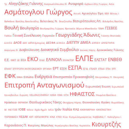
Αληγιζάκης Γιάννης
Αναφορά
Τρ.
Αναγνωστόπουλος Θ.
Αρβανιτίδης Γιώργος
Ασία
Ασμάτογλου Γιώργος
Αχτσιόγλου Έφη
Αττική
ΒΕΘ
Βέττας Ι.
Βεσυρόπουλος Απ.
Βελετάκης Ν.
Βαλκάνια
Βασίλης Βασιλειάδης
Βενεζουέλα
Βιλιάρδος Βασίλης
Βουλή
Βουλγαρία
ΓΣΕΒΕΕ
Βουλγαρίδης Γιώργος
Βρετανία
Βόρεια Μακεδονία
ΓΕΜΗ
Γεωργιάδης Άδωνις
Γενική Συνέλευση
Γερμανία
Γαλλία
Γιάννης Θεοτοκάς
ΔΙΕΠΠΥ
ΔΙΜΕΑ
ΔΑΟΕ
ΔΕΣΦΑ
Δ.Α.Ο.Ε.
ΔΕΗ
ΔΕΠΑ Εμπορίας
ΔΙ.Μ.Ε.Α.
ΔΙΥΛΙΣΗ
ΔΙΥΛΙΣΤΗΡΙΑ
Διοικητικό Συμβούλιο
Διαβούλευση
Δρακακάκης Γιάννης
Δαγούμας Θ.
Δούκας Χάρης
ΕΛΠΕ
ΕΚΟ
ΕΝΒΕΘ
ΕΛΙΝΟΙΛ
ΕΛΣΤΑΤ
Ε.Ε.
ΕΕΑ
ΕΒΕΠ
ΕΕ
ΕΛΑΣ
ΕΛΛΑΚΤΩΡ
ΕΣΠΑ
ΕΡΤ
ΕΣΕΚ
ΕΠΑΝΤ
ΕΠΙΤΡΟΠΗ ΑΝΤΑΓΩΝΙΣΜΟΥ
ΕΡΓΑΝΗ
ΕΣΥΔ
ΕΤΕΑΕΠ
ΕΤΕΚΑ
ΕΤΕπ
ΕΥΠ
ΕΦΚ
Ενέργεια
Επιστρεπτέα Προκαταβολή
Ελλάδα
ΕΦΚΑ
Επιτροπάκης Π.
Επιτροπή
Επιτροπή Ανταγωνισμού
Ευρωπαϊκή Ένωση
Ευρωπαϊκό
ΗΦΑΙΣΤΟΣ
Κοινοβούλιο
Ευρώπη
ΗELLENiQ ENERGY
ΗΛΕΙΑ
ΗΜΑ
ΗΠΑ
Ηνωμένο Βασίλειο
Θεοδωρικάκος Τάκης
Ηράκλειο
Θεσσαλονίκη
Θράκη
ΘΕΡΜΟΙΛ
Θεοχάρης Χάρης
Θωμαδάκης
Ιταλία
ΙΟΒΕ
Ιράν
ΚΑΔ
Μ.
ΙΝΕ-ΓΣΕΕ
Ικόνιο
Ιλχάν Αχμέτ
Ινδία
ΚΑΘΗΜΕΡΙΝΗ
ΚΑΝΟΝΙΣΤΙΚΗ
ΚΕΔΑΚ
ΠΑΡΕΜΒΑΣΗ
ΚΕΠ
ΚΕΡΔΟΦΟΡΙΑ
ΚΙΝΑ
ΚΤΕΟ
Κίνα
Κίνημα Δημοκρατίας
Καββαθάς Γ.
Καλογήρου Ι.
Κιουρτζής
Καρανάσιος Π.
Κατρίνης Μανώλης
Κεγκέρογλου Βασίλης
Κερατσίνι