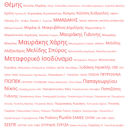
Θέμης
Κιούσης Μιχάλης
Κλίμα
Κολοκυθάς Αναστάσιος
Κονταξής Δημήτρης
Κορκίδης Βασίλης
Κώτσος Ευάγγελος
Κύπρος
Κρήτη
Κυρανάκης Κωνσταντίνος
Κρίντας Θ.
ΛΙΒΕΡΙΑ
ΜΑΜΙΔΑΚΗΣ
Λάτσης Σπ.
Λιανός Ι.
Λέσβος
Λιμενικό
ΜΕΛΚΟ
ΜΕΡΙΣΜΑ
ΜΗΤΡΩΟ ΑΠΟΒΛΗΤΩΝ
Μακρυβέλιος Δημήτρης
Μάρδας Δ.
Μαμουλάκης Χ.
Μάλαμα Κυριακή
Μαυράκης Γιάννης
Μαρκόπουλος Δημήτρης
Μαυράκης
Μασαλής Γιώργος
Μαυράκης Χάρης
Μελίδης
Μανώλης
Μαυρομμάτης Γιώργος
Μεθάνιο
Μελίδης Σπύρος
Αλέξανδρος
Μελισσανίδης Δημήτρης
Μερελής Κυριάκος
Μεταφορικό Ισοδύναμο
Μητσοτάκης
Μεταφορών
Μητρώο
Ξυδάκης Ηρακλής
ΟΒΕ
Κυριάκος
Μπόμπορης Παναγιώτης
Ν.Μάκρη
ΝΑΞΟΣ
Νέα Μάκρη
ΟΓΑ
ΠΕΤΡΟΛΙΝΑ
ΠΑΣΟΚ
Οικονόμου Γ.
ΟΟΣΑ
ΟΦΑΕ
Οικονομικός Ταχυδρόμος
ΠΑΡΑΤΑΣΗ
ΠΑΡΙΣΙ
ΠΟΠΕΚ
Παπαγεωργίου
ΠΡΑΤΗΡΙΑ
ΠΡΟΘΕΣΜΙΑ
Πάνας Απόστολος
Πέτη Πέρκα
Νίκος
Παπαζήσης
Παπαδοπούλου Έλλη
Παπαδημητρίου Μπ.
Παπαδοπούλου Ελισάβετ
Γιάννης
Παπαθανάσης Νίκος
Παπαμιχαήλ Σωτήρης
Παπασταύρου Σταύρος
Παραπολιτικά
Περιφέρεια
Πιερρακάκης Κυριάκος
Πιτσιλής
Αττικής
Πετκίδης Βασίλης
Πετραλιάς Θάνος
Πιστωτικές κάρτες
Γιώργος
Πούλου Γιώτα
Πλακιωτάκης Γιάννης
Πολωνία
Πρέβεζα
Πρατηριούχοι
Προκοπίου Γ.
Ρωσία
Ροδόπη
ΣΑΜΕΕ
ΣΑΠΕΚ
ΡΑΕ
Πρωθυπουργό
Πυροσβεστική
ΣΕΒ
ΣΕΒΤ
ΣΕΔΕ ΙΙ
ΣΕΕΠΕ
ΣΥΡΙΖΑ
ΣΠΥΡΙΔΗΣ
Σαμόλης Λ.
ΣΕΥΠΥΚΕ
ΣΚΑΙ
ΣΜΕΑ
Σάκκος Αντώνης
Σαουδική Αραβία