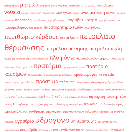
μητρώα
ναυτιλιακό
μπαταρίες
μεταφορικές
μικρόβια
μικτά κλιμάκια
μπαταρία
νοθεία
ογκομέτρηση
νομοσχέδιο
οδηγοί
νομιμη διακίνηση
νομοθεσία
νόμος
ορυκτά
παραβατικότητα
παράταση
καύσιμα
παραβάσεις
παραβάτικότητα
παραβατικότητατα
παρατηρητήριο τιμών
παραμεθόριος
περιβάλλον
παραπομπή
πετρέλαιο
περιθώριο κέρδους
πετρέλαιο
θέρμανσης
πετρέλαιο κίνησης
πετρελαιοειδή
πλαφόν
πλυντήρια
πληθωρισμός
πλυντήριο
πινακίδες κυκλοφορίας
πιστοποιητικά
πρατήρια
πρατήριο
πράσινο τέλος
πρακτικό
πρατήριο ενέργειας
καυσίμων
προδιαγραφές
προθεσμία
προβλήματα
προγραμματικές δηλώσεις
πρόστιμα
πρόσωπα
πυρκαγιά
προμέτρηση
πρωταθλητές
πτωχευτικός
ρεύμα
ρούβλια
συνάντηση
ρύπανση
ρύποι
σούπερ μάρκετ
στάθμη
στατιστικά
συμμορία
συνέδριο
συνέντευξη τύπου
τάνκερ
τέλη
σφράγιση
συναντήσεις
συνθετικά καύσιμα
συνεργεία
συνταξιοδότηση
τελωνείο
τέλος Επιτηδεύματος
ταξινομήσεις
τιμές
ταξινόμηση
τεκμηρίωση
τηλεδιάσκεψη
τιμοκατάλογοι χονδρικής
τιμολόγηση
τιμολόγιο
τολουόλη
τιμών
τράπεζες
τροπολογία
υδρογόνο
υγραέριο
υπ. Ανάπτυξης
τσιγάρο
υπ. Εργασίας
υπ.
υπερκέρδη
υπουργείο Ανάπτυξης
υπουργείο
Οικονομικών
υποτροφίες
υπουργείο Ενέργειας