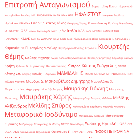
Επιτροπή Ανταγωνισμού
Ευρωπαϊκή Ένωση
Ευρωπαϊκό
ΗΦΑΙΣΤΟΣ
Κοινοβούλιο
Ευρώπη
ΗELLENiQ ENERGY
ΗΛΕΙΑ
ΗΜΑ
ΗΠΑ
Ηνωμένο Βασίλειο
Θεοδωρικάκος Τάκης
Ηράκλειο
Θεσσαλονίκη
Θράκη
ΘΕΡΜΟΙΛ
Θεοχάρης Χάρης
Θωμαδάκης
Ιταλία
ΙΟΒΕ
Ιράν
ΚΑΔ
Μ.
ΙΝΕ-ΓΣΕΕ
Ικόνιο
Ιλχάν Αχμέτ
Ινδία
ΚΑΘΗΜΕΡΙΝΗ
ΚΑΝΟΝΙΣΤΙΚΗ
ΚΕΔΑΚ
ΠΑΡΕΜΒΑΣΗ
ΚΕΠ
ΚΕΡΔΟΦΟΡΙΑ
ΚΙΝΑ
ΚΤΕΟ
Κίνα
Κίνημα Δημοκρατίας
Καββαθάς Γ.
Καλογήρου Ι.
Κιουρτζής
Καρανάσιος Π.
Κατρίνης Μανώλης
Κεγκέρογλου Βασίλης
Κερατσίνι
Θέμης
Κιούσης Μιχάλης
Κλίμα
Κολοκυθάς Αναστάσιος
Κονταξής Δημήτρης
Κορκίδης Βασίλης
Κώτσος Ευάγγελος
Κύπρος
Κρήτη
Κυρανάκης Κωνσταντίνος
Κρίντας Θ.
ΛΙΒΕΡΙΑ
ΜΑΜΙΔΑΚΗΣ
Λάτσης Σπ.
Λιανός Ι.
Λέσβος
Λιμενικό
ΜΕΛΚΟ
ΜΕΡΙΣΜΑ
ΜΗΤΡΩΟ ΑΠΟΒΛΗΤΩΝ
Μακρυβέλιος Δημήτρης
Μάρδας Δ.
Μαμουλάκης Χ.
Μάλαμα Κυριακή
Μαυράκης Γιάννης
Μαρκόπουλος Δημήτρης
Μαυράκης
Μασαλής Γιώργος
Μαυράκης Χάρης
Μελίδης
Μανώλης
Μαυρομμάτης Γιώργος
Μεθάνιο
Μελίδης Σπύρος
Αλέξανδρος
Μελισσανίδης Δημήτρης
Μερελής Κυριάκος
Μεταφορικό Ισοδύναμο
Μητσοτάκης
Μεταφορών
Μητρώο
Ξυδάκης Ηρακλής
ΟΒΕ
Κυριάκος
Μπόμπορης Παναγιώτης
Ν.Μάκρη
ΝΑΞΟΣ
Νέα Μάκρη
ΟΓΑ
ΠΕΤΡΟΛΙΝΑ
ΠΑΣΟΚ
Οικονόμου Γ.
ΟΟΣΑ
ΟΦΑΕ
Οικονομικός Ταχυδρόμος
ΠΑΡΑΤΑΣΗ
ΠΑΡΙΣΙ