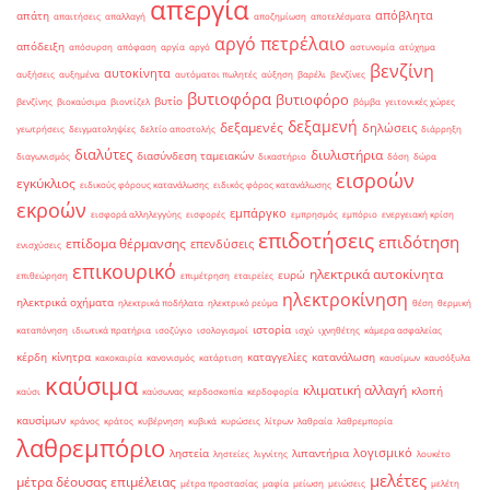
απεργία
απόβλητα
απάτη
απαιτήσεις
απαλλαγή
αποζημίωση
αποτελέσματα
αργό πετρέλαιο
απόδειξη
απόσυρση
απόφαση
αργία
αργό
αστυνομία
ατύχημα
βενζίνη
αυτοκίνητα
αυξήσεις
αυξημένα
αυτόματοι πωλητές
αύξηση
βαρέλι
βενζίνες
βυτιοφόρα
βυτιοφόρο
βυτίο
βενζίνης
βιοκαύσιμα
βιοντίζελ
βόμβα
γειτονικές χώρες
δεξαμενή
δεξαμενές
δηλώσεις
γεωτρήσεις
δειγματοληψίες
δελτίο αποστολής
διάρρηξη
διαλύτες
διυλιστήρια
διασύνδεση ταμειακών
διαγωνισμός
δικαστήριο
δόση
δώρα
εισροών
εγκύκλιος
ειδικούς φόρους κατανάλωσης
ειδικός φόρος κατανάλωσης
εκροών
εμπάργκο
εισφορά αλληλεγγύης
εισφορές
εμπρησμός
εμπόριο
ενεργειακή κρίση
επιδοτήσεις
επιδότηση
επίδομα θέρμανσης
επενδύσεις
ενισχύσεις
επικουρικό
ηλεκτρικά αυτοκίνητα
ευρώ
επιθεώρηση
επιμέτρηση
εταιρείες
ηλεκτροκίνηση
ηλεκτρικά οχήματα
ηλεκτρικά ποδήλατα
ηλεκτρικό ρεύμα
θέση
θερμική
ιστορία
καταπόνηση
ιδιωτικά πρατήρια
ισοζύγιο
ισολογισμοί
ισχύ
ιχνηθέτης
κάμερα ασφαλείας
κέρδη
κίνητρα
καταγγελίες
κατανάλωση
κακοκαιρία
κανονισμός
κατάρτιση
καυσίμων
καυσόξυλα
καύσιμα
κλιματική αλλαγή
κλοπή
καύσι
καύσωνας
κερδοσκοπία
κερδοφορία
καυσίμων
κράνος
κράτος
κυβέρνηση
κυβικά
κυρώσεις
λίτρων
λαθραία
λαθρεμπορία
λαθρεμπόριο
λογισμικό
ληστεία
λιπαντήρια
ληστείες
λιγνίτης
λουκέτο
μελέτες
μέτρα δέουσας επιμέλειας
μέτρα προστασίας
μαφία
μείωση
μειώσεις
μελέτη