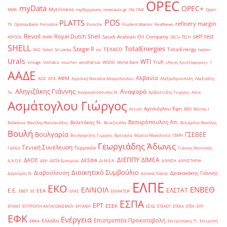
OPEC
myData
OPEC+
Mytilineos
MWh
myΘέρμανση
newsauto.gr
OIL ONE
Open
POS
PLATTS
refinery margin
TV
Optima Bank
Petrolina
Porsche
Prudent Warrior
RealNews
Revoil
Royal Dutch Shell
self-test
Saudi Arabian Oil Company
REPSOL
RMM
SECU-TECH
SHELL
TotalEnergies
Stage II
TEXACO
TotalEnergy
SKG
Sokol
Sri Lanka
sts
twitter
Urals
WTI
Yiufi
vintage
Viohalco
voucher
windfall tax
WOOD
World Bank
«Άγιος Χριστόφορος»
΄1
ΑΑΔΕ
Αλβανία
ΑΦΜ
ΑΟΖ
ΑΠΕ
Αγγελική Ναταλία Αδαμοπούλου
Αλεξανδρούπολη
Αλεξιάδης
Αληγιζάκης Γιάννης
Αναφορά
Τρ.
Αναγνωστόπουλος Θ.
Αρβανιτίδης Γιώργος
Ασία
Ασμάτογλου Γιώργος
Αχτσιόγλου Έφη
Αττική
ΒΕΘ
Βέττας Ι.
Βεσυρόπουλος Απ.
Βελετάκης Ν.
Βαλκάνια
Βασίλης Βασιλειάδης
Βενεζουέλα
Βιλιάρδος Βασίλης
Βουλή
Βουλγαρία
ΓΣΕΒΕΕ
Βουλγαρίδης Γιώργος
Βρετανία
Βόρεια Μακεδονία
ΓΕΜΗ
Γεωργιάδης Άδωνις
Γενική Συνέλευση
Γερμανία
Γαλλία
Γιάννης Θεοτοκάς
ΔΙΕΠΠΥ
ΔΙΜΕΑ
ΔΑΟΕ
ΔΕΣΦΑ
Δ.Α.Ο.Ε.
ΔΕΗ
ΔΕΠΑ Εμπορίας
ΔΙ.Μ.Ε.Α.
ΔΙΥΛΙΣΗ
ΔΙΥΛΙΣΤΗΡΙΑ
Διοικητικό Συμβούλιο
Διαβούλευση
Δρακακάκης Γιάννης
Δαγούμας Θ.
Δούκας Χάρης
ΕΛΠΕ
ΕΚΟ
ΕΝΒΕΘ
ΕΛΙΝΟΙΛ
ΕΛΣΤΑΤ
Ε.Ε.
ΕΕΑ
ΕΒΕΠ
ΕΕ
ΕΛΑΣ
ΕΛΛΑΚΤΩΡ
ΕΣΠΑ
ΕΡΤ
ΕΣΕΚ
ΕΠΑΝΤ
ΕΠΙΤΡΟΠΗ ΑΝΤΑΓΩΝΙΣΜΟΥ
ΕΡΓΑΝΗ
ΕΣΥΔ
ΕΤΕΑΕΠ
ΕΤΕΚΑ
ΕΤΕπ
ΕΥΠ
ΕΦΚ
Ενέργεια
Επιστρεπτέα Προκαταβολή
Ελλάδα
ΕΦΚΑ
Επιτροπάκης Π.
Επιτροπή