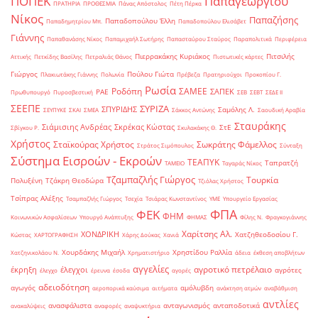
ΠΟΠΕΚ
Παπαγεωργίου
ΠΡΑΤΗΡΙΑ
ΠΡΟΘΕΣΜΙΑ
Πάνας Απόστολος
Πέτη Πέρκα
Νίκος
Παπαζήσης
Παπαδοπούλου Έλλη
Παπαδημητρίου Μπ.
Παπαδοπούλου Ελισάβετ
Γιάννης
Παπαθανάσης Νίκος
Παπαμιχαήλ Σωτήρης
Παπασταύρου Σταύρος
Παραπολιτικά
Περιφέρεια
Πιερρακάκης Κυριάκος
Πιτσιλής
Αττικής
Πετκίδης Βασίλης
Πετραλιάς Θάνος
Πιστωτικές κάρτες
Γιώργος
Πούλου Γιώτα
Πλακιωτάκης Γιάννης
Πολωνία
Πρέβεζα
Πρατηριούχοι
Προκοπίου Γ.
Ρωσία
Ροδόπη
ΣΑΜΕΕ
ΣΑΠΕΚ
ΡΑΕ
Πρωθυπουργό
Πυροσβεστική
ΣΕΒ
ΣΕΒΤ
ΣΕΔΕ ΙΙ
ΣΕΕΠΕ
ΣΥΡΙΖΑ
ΣΠΥΡΙΔΗΣ
Σαμόλης Λ.
ΣΕΥΠΥΚΕ
ΣΚΑΙ
ΣΜΕΑ
Σάκκος Αντώνης
Σαουδική Αραβία
Σταυράκης
Σιάμισιης Ανδρέας
Σκρέκας Κώστας
ΣτΕ
Σβίγκου Ρ.
Σκυλακάκης Θ.
Χρήστος
Σταϊκούρας Χρήστος
Σωκράτης Φάμελλος
Στράτος Σιμόπουλος
Σύνταξη
Σύστημα Εισροών - Εκροών
ΤΕΑΠΥΚ
Ταπρατζή
ΤΑΜΕΙΟ
Ταγαράς Νίκος
Τζαμπαζλής Γιώργος
Τουρκία
Πολυξένη
Τζάκρη Θεοδώρα
Τζιόλας Χρήστος
Τσίπρας Αλέξης
Τσαμπαζλής Γιώργος
Τσεχία
Τσιάρας Κωνσταντίνος
ΥΜΕ
Υπουργείο Εργασίας
ΦΠΑ
ΦΕΚ
ΦΗΜ
Κοινωνικών Ασφαλίσεων
Υπουργό Ανάπτυξης
ΦΗΜΑΣ
Φίλης Ν.
Φραγκογιάννης
Χαρίτσης Αλ.
ΧΟΝΔΡΙΚΗ
Χατζηθεοδοσίου Γ.
Κώστας
ΧΑΡΤΟΓΡΑΦΗΣΗ
Χάρης Δούκας
Χανιά
Χουρδάκης Μιχαήλ
Χρηστίδου Ραλλία
Χατζηνικολάου Ν.
Χρηματιστήριο
άδεια
έκθεση αποβλήτων
αγγελίες
αγροτικό πετρέλαιο
έκρηξη
έλεγχοι
αγρότες
έλεγχο
έρευνα
έσοδα
αγορές
αδειοδότηση
αγωγός
αμόλυβδη
αεροπορικά καύσιμα
αιτήματα
ανάκτηση ατμών
αναβάθμιση
αντλίες
ανασφάλιστα
ανταγωνισμός
ανταποδοτικά
ανακαλύψεις
αναφορές
αναψυκτήρια