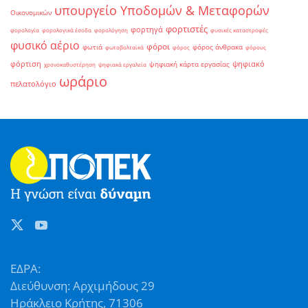
υπουργείο Υποδομών & Μεταφορών
Οικονομικών
φορτιστές
φορτηγά
φορολογία
φορολογικά έσοδα
φορολόγηση
φυσικές καταστροφές
φυσικό αέριο
φόροι
φωτιά
φόρος άνθρακα
φωτοβολταϊκά
φόρος
φόρους
φόρτιση
ψηφιακό
ψηφιακή κάρτα εργασίας
χρονοκαθυστέρηση
ψηφιακά εργαλεία
ωράριο
πελατολόγιο
ΕΔΡΑ:
Διεύθυνση: Αρχιμήδους 29
Ηράκλειο Κρήτης, 71306