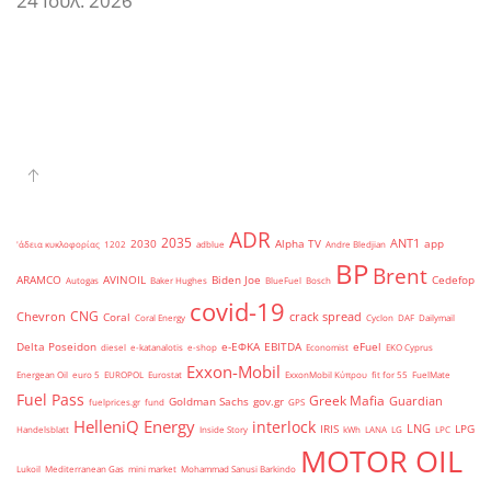
24 Ιούλ. 2026
ADR
2035
ANT1
2030
Alpha TV
app
'άδεια κυκλοφορίας
1202
adblue
Andre Bledjian
BP
Brent
ARAMCO
AVINOIL
Biden Joe
Cedefop
Autogas
Baker Hughes
BlueFuel
Bosch
covid-19
CNG
Chevron
crack spread
Coral
Coral Energy
Cyclon
DAF
Dailymail
Delta Poseidon
e-ΕΦΚΑ
EBITDA
eFuel
diesel
e-katanalotis
e-shop
Economist
EKO Cyprus
Exxon-Mobil
Energean Oil
euro 5
EUROPOL
Eurostat
ExxonMobil Κύπρου
fit for 55
FuelMate
Fuel Pass
Greek Mafia
Guardian
Goldman Sachs
gov.gr
fuelprices.gr
fund
GPS
HelleniQ Energy
interlock
LNG
IRIS
LPG
Handelsblatt
Inside Story
kWh
LANA
LG
LPC
MOTOR OIL
Lukoil
Mediterranean Gas
mini market
Mohammad Sanusi Barkindo