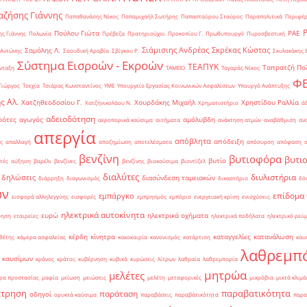
ζήσης Γιάννης
Παπαθανάσης Νίκος
Παπαμιχαήλ Σωτήρης
Παπασταύρου Σταύρος
Παραπολιτικά
Περιφέρ
Πούλου Γιώτα
ΡΑΕ
ς Γιάννης
Πολωνία
Πρέβεζα
Πρατηριούχοι
Προκοπίου Γ.
Πρωθυπουργό
Πυροσβεστική
Σιάμισιης Ανδρέας
Σκρέκας Κώστας
Σαμόλης Λ.
 Αντώνης
Σαουδική Αραβία
Σβίγκου Ρ.
Σκυλακάκης 
Σύστημα Εισροών - Εκροών
ΤΕΑΠΥΚ
Ταπρατζή Πο
νταξη
ΤΑΜΕΙΟ
Ταγαράς Νίκος
Φ
Γιώργος
Τσεχία
Τσιάρας Κωνσταντίνος
ΥΜΕ
Υπουργείο Εργασίας Κοινωνικών Ασφαλίσεων
Υπουργό Ανάπτυξης
ς Αλ.
Χατζηθεοδοσίου Γ.
Χουρδάκης Μιχαήλ
Χρηστίδου Ραλλία
Χατζηνικολάου Ν.
Χρηματιστήριο
ά
αδειοδότηση
ρότες
αγωγός
αμόλυβδη
αεροπορικά καύσιμα
αιτήματα
ανάκτηση ατμών
αναβάθμιση
αν
απεργία
απόβλητα
απόδειξη
ς
απαλλαγή
αποζημίωση
αποτελέσματα
απόσυρση
απόφαση
βενζίνη
βυτιοφόρα
βυτι
βυτίο
τές
αύξηση
βαρέλι
βενζίνες
βενζίνης
βιοκαύσιμα
βιοντίζελ
διαλύτες
διυλιστήρια
δηλώσεις
διασύνδεση ταμειακών
διάρρηξη
διαγωνισμός
δικαστήριο
δό
ών
επίδομα
εμπάργκο
εισφορά αλληλεγγύης
εισφορές
εμπρησμός
εμπόριο
ενεργειακή κρίση
ενισχύσεις
ηλεκτρικά αυτοκίνητα
ευρώ
ηλεκτρικά οχήματα
ρηση
εταιρείες
ηλεκτρικά ποδήλατα
ηλεκτρικό ρεύ
κέρδη
κίνητρα
καταγγελίες
κατανάλωση
θέτης
κάμερα ασφαλείας
κακοκαιρία
κανονισμός
κατάρτιση
καυ
λαθρεμπ
 καυσίμων
κράνος
κράτος
κυβέρνηση
κυβικά
κυρώσεις
λίτρων
λαθραία
λαθρεμπορία
μητρώα
μελέτες
ρα προστασίας
μαφία
μείωση
μειώσεις
μελέτη
μεταφορικές
μικρόβια
μικτά κλιμά
έτρηση
παραβατικότητα
παράταση
οδηγοί
ορυκτά καύσιμα
παραβάσεις
παραβάτικότητα
παρα