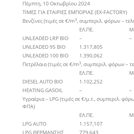
Πέμπτη, 10 Οκτωβρίου 2024
ΤΙΜΕΣ ΓΙΑ ΕΤΑΙΡΙΕΣ ΕΜΠΟΡΙΑΣ (EX-FACTORY)
3
Βενζίνες (τιμές σε €/m
, συμπεριλ. φόρων – τε
ΕΛ.ΠΕ.
M
UNLEADED LRP BIO
–
–
UNLEADED 95 BIO
1.317,805
UNLEADED 100 BIO
1.390,062
3
Πετρέλαια (τιμές σε €/m
, συμπεριλ. φόρων – τ
ΕΛ.ΠΕ.
M
DIΕSEL AUTO BIO
1.102,252
HEATING GASOIL
–
–
Υγραέρια – LPG (τιμές σε €/μ.τ., συμπεριλ. φόρ
ΦΠΑ)
ΕΛ.ΠΕ.
M
LPG AUTO
1.157,107
LPG ΘΕΡΜΑΝΣΗΣ
779,643