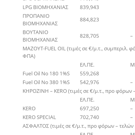
LPG ΒΙΟΜΗΧΑΝΙΑΣ
839,943
ΠΡΟΠΑΝΙΟ
884,823
ΒΙΟΜΗΧΑΝΙΑΣ
ΒΟΥΤΑΝΙΟ
828,705
–
ΒΙΟΜΗΧΑΝΙΑΣ
ΜΑΖΟΥΤ-FUEL OIL (τιμές σε €/μ.τ., συμπεριλ. φ
ΦΠΑ)
ΕΛ.ΠΕ.
M
Fuel Oil No 180 1%S
559,268
Fuel Oil No 380 1%S
542,976
–
ΚΗΡΟΖΙΝΗ – KERO (τιμές σε €/μ.τ., προ φόρων 
ΕΛ.ΠΕ.
M
KERO
697,250
–
KERO SPECIAL
702,740
–
ΑΣΦΑΛΤΟΣ (τιμές σε €/μ.τ., προ φόρων – τελών
ΕΛ.ΠΕ.
M