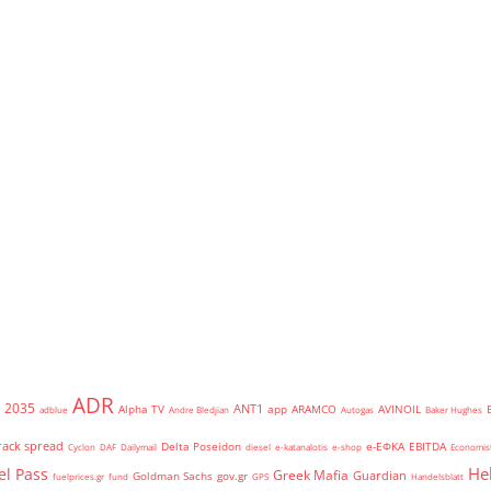
ADR
2035
ANT1
Alpha TV
app
ARAMCO
AVINOIL
adblue
Andre Bledjian
Autogas
Baker Hughes
rack spread
Delta Poseidon
e-ΕΦΚΑ
EBITDA
Cyclon
DAF
Dailymail
diesel
e-katanalotis
e-shop
Economis
He
el Pass
Greek Mafia
Guardian
Goldman Sachs
gov.gr
fuelprices.gr
fund
GPS
Handelsblatt