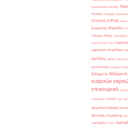
Παπα
Παπαδοπούλου Ελισάβετ
Πιτσιλής Γιώργος
Πλακιωτάκη
ΣΥΡΙΖΑ
ΣΠΥΡΙΔΗΣ
Σάκκος
Σωκράτης Φάμελλος
Σύ
Τσίπρας Αλέξης
Τσαμπαζλής 
Χαρίτση
Χάρης Δούκας
Χανιά
αγροτικό πετρέλαιο
αγ
αντλίες
απάτη
απαιτήσει
αυτοκίνητα
αυτόματοι πωλη
δεξαμενή
δεξαμενές
εισροών εκρο
επικουρικό
επιμέτ
ιστορία
ισολογισμοί
ισχύ
ιχνη
κλιματική αλλαγή
κλοπή
δέουσας επιμέλειας
μέτ
ογκομ
νομοσχέδιο
νόμος