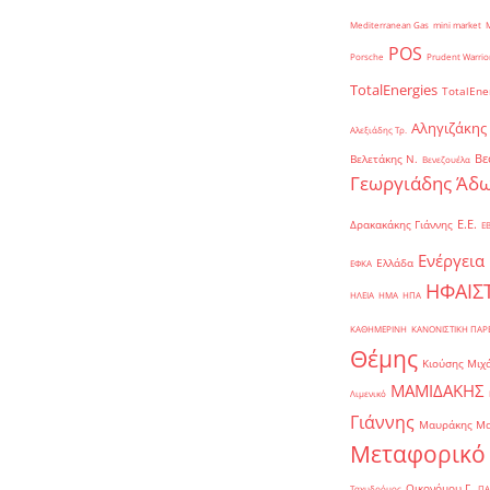
Mediterranean Gas
mini market
POS
Porsche
Prudent Warrio
TotalEnergies
TotalEne
Αληγιζάκης
Αλεξιάδης Τρ.
Βε
Βελετάκης Ν.
Βενεζουέλα
Γεωργιάδης Άδω
Ε.Ε.
Δρακακάκης Γιάννης
Ε
Ενέργεια
Ελλάδα
ΕΦΚΑ
ΗΦΑΙΣ
ΗΛΕΙΑ
ΗΜΑ
ΗΠΑ
ΚΑΘΗΜΕΡΙΝΗ
ΚΑΝΟΝΙΣΤΙΚΗ ΠΑ
Θέμης
Κιούσης Μιχ
ΜΑΜΙΔΑΚΗΣ
Λιμενικό
Γιάννης
Μαυράκης Μ
Μεταφορικό
Οικονόμου Γ.
Ταχυδρόμος
ΠΑ