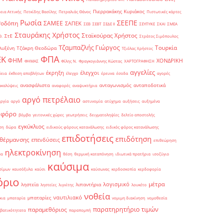
Πιερρακάκης Κυριάκος
εια Αττικής
Πετκίδης Βασίλης
Πετραλιάς Θάνος
Πιστωτικές κάρτες
Ρωσία
ΣΕΕΠΕ
Ροδόπη
ΣΑΜΕΕ
ΣΑΠΕΚ
ΣΕΒ
ΣΕΒΤ
ΣΕΔΕ ΙΙ
ΣΕΥΠΥΚΕ
ΣΚΑΙ
ΣΜΕΑ
Σταυράκης Χρήστος
Σταϊκούρας Χρήστος
ΣτΕ
Θ.
Στράτος Σιμόπουλος
Τζαμπαζλής Γιώργος
Τουρκία
λυξένη
Τζάκρη Θεοδώρα
Τζιόλας Χρήστος
ΦΠΑ
ΕΚ
ΦΗΜ
ΧΟΝΔΡΙΚΗ
ΦΗΜΑΣ
Φίλης Ν.
Φραγκογιάννης Κώστας
ΧΑΡΤΟΓΡΑΦΗΣΗ
αγγελίες
έκρηξη
έλεγχοι
δεια
έκθεση αποβλήτων
έλεγχο
έρευνα
έσοδα
αγορές
ανασφάλιστα
ανταγωνισμός
ανταποδοτικά
ακαλύψεις
αναφορές
αναψυκτήρια
αργό πετρέλαιο
αργία
αργό
αστυνομία
ατύχημα
αυξήσεις
αυξημένα
οφόρο
βόμβα
γειτονικές χώρες
γεωτρήσεις
δειγματοληψίες
δελτίο αποστολής
εγκύκλιος
ση
δώρα
ειδικούς φόρους κατανάλωσης
ειδικός φόρος κατανάλωσης
επιδοτήσεις
επιδότηση
 θέρμανσης
επενδύσεις
επιθεώρηση
ηλεκτροκίνηση
μα
θέση
θερμική καταπόνηση
ιδιωτικά πρατήρια
ισοζύγιο
καύσιμα
σίμων
καυσόξυλα
καύσι
καύσωνας
κερδοσκοπία
κερδοφορία
όριο
μέτρα
λογισμικό
ληστεία
λιπαντήρια
ληστείες
λιγνίτης
λουκέτο
νοθεία
ναυτιλιακό
μπαταρίες
κια
μπαταρία
νομιμη διακίνηση
νομοθεσία
παρατηρητήριο τιμών
παραμεθόριος
βατικότητατα
παραπομπή