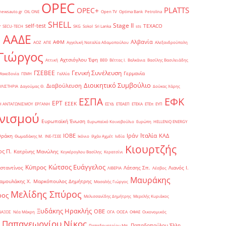
OPEC
PLATTS
OPEC+
newsauto.gr
OIL ONE
Open TV
Optima Bank
Petrolina
SHELL
Stage II
self-test
y
TEXACO
SECU-TECH
SKG
Sokol
Sri Lanka
sts
ΑΑΔΕ
Αλβανία
ΑΦΜ
1
ΑΟΖ
ΑΠΕ
Αγγελική Ναταλία Αδαμοπούλου
Αλεξανδρούπολη
Γιώργος
Αχτσιόγλου Έφη
Αττική
ΒΕΘ
Βέττας Ι.
Βαλκάνια
Βασίλης Βασιλειάδης
Γενική Συνέλευση
ΓΣΕΒΕΕ
Γερμανία
Μακεδονία
ΓΕΜΗ
Γαλλία
Διοικητικό Συμβούλιο
Διαβούλευση
ΥΛΙΣΤΗΡΙΑ
Δαγούμας Θ.
Δούκας Χάρης
ΕΦΚ
ΕΣΠΑ
ΕΡΤ
ΕΣΕΚ
Η ΑΝΤΑΓΩΝΙΣΜΟΥ
ΕΡΓΑΝΗ
ΕΣΥΔ
ΕΤΕΑΕΠ
ΕΤΕΚΑ
ΕΤΕπ
ΕΥΠ
νισμού
Ευρωπαϊκή Ένωση
Ευρωπαϊκό Κοινοβούλιο
Ευρώπη
ΗELLENiQ ENERGY
Ιταλία
ΙΟΒΕ
Ιράν
ΚΑΔ
Θράκη
Θωμαδάκης Μ.
ΙΝΕ-ΓΣΕΕ
Ικόνιο
Ιλχάν Αχμέτ
Ινδία
Κιουρτζής
ς Π.
Κατρίνης Μανώλης
Κεγκέρογλου Βασίλης
Κερατσίνι
Κώτσος Ευάγγελος
Κύπρος
σταντίνος
Λάτσης Σπ.
Λιανός Ι.
ΛΙΒΕΡΙΑ
Λέσβος
Μαυράκης
αμουλάκης Χ.
Μαρκόπουλος Δημήτρης
Μασαλής Γιώργος
Μελίδης Σπύρος
ρος
Μελισσανίδης Δημήτρης
Μερελής Κυριάκος
Ξυδάκης Ηρακλής
ΟΒΕ
ΝΑΞΟΣ
Νέα Μάκρη
ΟΓΑ
ΟΟΣΑ
ΟΦΑΕ
Οικονομικός
Παπαγεωργίου Νίκος
Παπαδοπούλου Έλλη
Παπαδημητρίου Μπ.