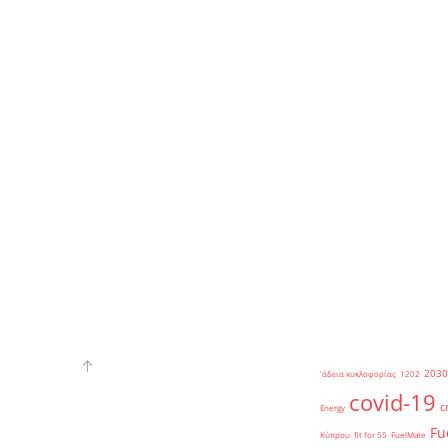
2030
'άδεια κυκλοφορίας
1202
covid-19
c
Energy
Fu
Κύπρου
fit for 55
FuelMate