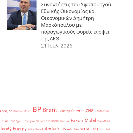
Συναντήσεις του Υφυπουργού
Εθνικής Οικονομίας και
Οικονομικών Δημήτρη
Μαρκόπουλου με
παραγωγικούς φορείς ενόψει
της ΔΕΘ
21 Ιούλ. 2026
BP
Brent
CNG
Chevron
Biden Joe
Cedefop
Coral
BlueFuel
Bosch
Coral
Exxon-Mobil
eFuel
t
EKO Cyprus
Energean Oil
euro 5
EUROPOL
Eurostat
ExxonMobil
lleniQ Energy
interlock
LNG
IRIS
LPG
Inside Story
kWh
LANA
LG
LPC
Lukoil