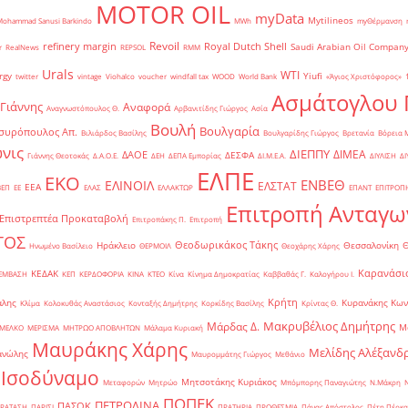
MOTOR OIL
myData
Mytilineos
Mohammad Sanusi Barkindo
MWh
myΘέρμανση
Revoil
refinery margin
Royal Dutch Shell
Saudi Arabian Oil Compan
r
RealNews
REPSOL
RMM
Urals
WTI
rgy
Yiufi
twitter
vintage
Viohalco
voucher
windfall tax
WOOD
World Bank
«Άγιος Χριστόφορος»
΄
Ασμάτογλου 
 Γιάννης
Αναφορά
Αναγνωστόπουλος Θ.
Αρβανιτίδης Γιώργος
Ασία
Βουλή
Βουλγαρία
συρόπουλος Απ.
Βιλιάρδος Βασίλης
Βουλγαρίδης Γιώργος
Βρετανία
Βόρεια 
νις
ΔΙΕΠΠΥ
ΔΙΜΕΑ
ΔΑΟΕ
ΔΕΣΦΑ
Γιάννης Θεοτοκάς
Δ.Α.Ο.Ε.
ΔΕΗ
ΔΕΠΑ Εμπορίας
ΔΙ.Μ.Ε.Α.
ΔΙΥΛΙΣΗ
ΔΙ
ΕΛΠΕ
ΕΚΟ
ΕΝΒΕΘ
ΕΛΙΝΟΙΛ
ΕΛΣΤΑΤ
ΕΕΑ
ΒΕΠ
ΕΕ
ΕΛΑΣ
ΕΛΛΑΚΤΩΡ
ΕΠΑΝΤ
ΕΠΙΤΡΟΠ
Επιτροπή Ανταγω
Επιστρεπτέα Προκαταβολή
Επιτροπάκης Π.
Επιτροπή
ΤΟΣ
Θεοδωρικάκος Τάκης
Ηράκλειο
Θεσσαλονίκη
Ηνωμένο Βασίλειο
ΘΕΡΜΟΙΛ
Θεοχάρης Χάρης
Καρανάσιο
ΚΕΔΑΚ
ΡΕΜΒΑΣΗ
ΚΕΠ
ΚΕΡΔΟΦΟΡΙΑ
ΚΙΝΑ
ΚΤΕΟ
Κίνα
Κίνημα Δημοκρατίας
Καββαθάς Γ.
Καλογήρου Ι.
Κρήτη
άλης
Κυρανάκης Κων
Κλίμα
Κολοκυθάς Αναστάσιος
Κονταξής Δημήτρης
Κορκίδης Βασίλης
Κρίντας Θ.
Μακρυβέλιος Δημήτρης
Μάρδας Δ.
Μ
ΜΕΛΚΟ
ΜΕΡΙΣΜΑ
ΜΗΤΡΩΟ ΑΠΟΒΛΗΤΩΝ
Μάλαμα Κυριακή
Μαυράκης Χάρης
Μελίδης Αλέξανδ
ανώλης
Μαυρομμάτης Γιώργος
Μεθάνιο
 Ισοδύναμο
Μητσοτάκης Κυριάκος
Μεταφορών
Μητρώο
Μπόμπορης Παναγιώτης
Ν.Μάκρη
ΠΟΠΕΚ
ΠΕΤΡΟΛΙΝΑ
ΠΑΣΟΚ
ΡΑΤΑΣΗ
ΠΑΡΙΣΙ
ΠΡΑΤΗΡΙΑ
ΠΡΟΘΕΣΜΙΑ
Πάνας Απόστολος
Πέτη Πέρκα