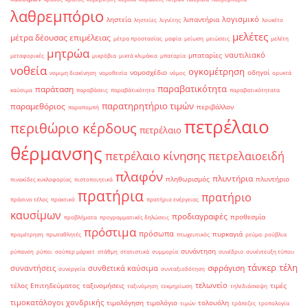
λαθρεμπόριο
λογισμικό
ληστεία
λιπαντήρια
ληστείες
λιγνίτης
λουκέτο
μελέτες
μέτρα δέουσας επιμέλειας
μέτρα προστασίας
μαφία
μείωση
μειώσεις
μελέτη
μητρώα
ναυτιλιακό
μπαταρίες
μεταφορικές
μικρόβια
μικτά κλιμάκια
μπαταρία
νοθεία
ογκομέτρηση
νομοσχέδιο
οδηγοί
νομιμη διακίνηση
νομοθεσία
νόμος
ορυκτά
παραβατικότητα
παράταση
καύσιμα
παραβάσεις
παραβάτικότητα
παραβατικότητατα
παρατηρητήριο τιμών
παραμεθόριος
περιβάλλον
παραπομπή
πετρέλαιο
περιθώριο κέρδους
πετρέλαιο
θέρμανσης
πετρέλαιο κίνησης
πετρελαιοειδή
πλαφόν
πλυντήρια
πληθωρισμός
πλυντήριο
πινακίδες κυκλοφορίας
πιστοποιητικά
πρατήρια
πρατήριο
πράσινο τέλος
πρακτικό
πρατήριο ενέργειας
καυσίμων
προδιαγραφές
προθεσμία
προβλήματα
προγραμματικές δηλώσεις
πρόστιμα
πρόσωπα
πυρκαγιά
προμέτρηση
πρωταθλητές
πτωχευτικός
ρεύμα
ρούβλια
συνάντηση
ρύπανση
ρύποι
σούπερ μάρκετ
στάθμη
στατιστικά
συμμορία
συνέδριο
συνέντευξη τύπου
τάνκερ
τέλη
σφράγιση
συναντήσεις
συνθετικά καύσιμα
συνεργεία
συνταξιοδότηση
τελωνείο
τέλος Επιτηδεύματος
ταξινομήσεις
τιμές
ταξινόμηση
τεκμηρίωση
τηλεδιάσκεψη
τιμοκατάλογοι χονδρικής
τιμολόγηση
τιμολόγιο
τολουόλη
τιμών
τράπεζες
τροπολογία