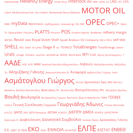
HelleniQ Energy
interlock
LNG
IRIS
LPG
Handelsblatt
Inside Story
kWh
LANA
LG
LPC
MOTOR OIL
Lukoil
Mediterranean Gas
mini market
Mohammad Sanusi Barkindo
OPEC
myData
OPEC+
Mytilineos
MWh
myΘέρμανση
newsauto.gr
OIL ONE
Open
POS
PLATTS
refinery margin
TV
Optima Bank
Petrolina
Porsche
Prudent Warrior
RealNews
Revoil
Royal Dutch Shell
self-test
Saudi Arabian Oil Company
REPSOL
RMM
SECU-TECH
SHELL
TotalEnergies
Stage II
TEXACO
TotalEnergy
SKG
Sokol
Sri Lanka
sts
twitter
Urals
WTI
Yiufi
vintage
Viohalco
voucher
windfall tax
WOOD
World Bank
«Άγιος Χριστόφορος»
΄1
ΑΑΔΕ
Αλβανία
ΑΦΜ
ΑΟΖ
ΑΠΕ
Αγγελική Ναταλία Αδαμοπούλου
Αλεξανδρούπολη
Αλεξιάδης
Αληγιζάκης Γιάννης
Αναφορά
Τρ.
Αναγνωστόπουλος Θ.
Αρβανιτίδης Γιώργος
Ασία
Ασμάτογλου Γιώργος
Αχτσιόγλου Έφη
Αττική
ΒΕΘ
Βέττας Ι.
Βεσυρόπουλος Απ.
Βελετάκης Ν.
Βαλκάνια
Βασίλης Βασιλειάδης
Βενεζουέλα
Βιλιάρδος Βασίλης
Βουλή
Βουλγαρία
ΓΣΕΒΕΕ
Βουλγαρίδης Γιώργος
Βρετανία
Βόρεια Μακεδονία
ΓΕΜΗ
Γεωργιάδης Άδωνις
Γενική Συνέλευση
Γερμανία
Γαλλία
Γιάννης Θεοτοκάς
ΔΙΕΠΠΥ
ΔΙΜΕΑ
ΔΑΟΕ
ΔΕΣΦΑ
Δ.Α.Ο.Ε.
ΔΕΗ
ΔΕΠΑ Εμπορίας
ΔΙ.Μ.Ε.Α.
ΔΙΥΛΙΣΗ
ΔΙΥΛΙΣΤΗΡΙΑ
Διοικητικό Συμβούλιο
Διαβούλευση
Δρακακάκης Γιάννης
Δαγούμας Θ.
Δούκας Χάρης
ΕΛΠΕ
ΕΚΟ
ΕΝΒΕΘ
ΕΛΙΝΟΙΛ
ΕΛΣΤΑΤ
Ε.Ε.
ΕΕΑ
ΕΒΕΠ
ΕΕ
ΕΛΑΣ
ΕΛΛΑΚΤΩΡ