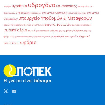
υδρογόνο
υγραέριο
υπ. Ανάπτυξης
τσιγάρο
υπ. Εργασίας
υπ.
υπερκέρδη
υπουργείο Ανάπτυξης
υπουργείο
Οικονομικών
υποτροφίες
υπουργείο Ενέργειας
υπουργείο Υποδομών & Μεταφορών
Οικονομικών
φορτιστές
φορτηγά
φορολογία
φορολογικά έσοδα
φορολόγηση
φυσικές καταστροφές
φυσικό αέριο
φόροι
φωτιά
φόρος άνθρακα
φωτοβολταϊκά
φόρος
φόρους
φόρτιση
ψηφιακό
ψηφιακή κάρτα εργασίας
χρονοκαθυστέρηση
ψηφιακά εργαλεία
ωράριο
πελατολόγιο