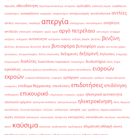
αδειοδότηση
αγωγός
αμόλυβδη
αεροπορικά καύσιμα
αιτήματα
ανάκτηση ατμών
αναβάθμιση
αντλίες
ανασφάλιστα
ανταγωνισμός
ανταποδοτικά
ανακαλύψεις
αναφορές
αναψυκτήρια
απεργία
απόβλητα
απάτη
απαιτήσεις
απαλλαγή
αποζημίωση
αποτελέσματα
αργό πετρέλαιο
απόδειξη
απόσυρση
απόφαση
αργία
αργό
αστυνομία
ατύχημα
βενζίνη
αυτοκίνητα
αυξήσεις
αυξημένα
αυτόματοι πωλητές
αύξηση
βαρέλι
βενζίνες
βυτιοφόρα
βυτιοφόρο
βυτίο
βενζίνης
βιοκαύσιμα
βιοντίζελ
βόμβα
γειτονικές χώρες
δεξαμενή
δεξαμενές
δηλώσεις
γεωτρήσεις
δειγματοληψίες
δελτίο αποστολής
διάρρηξη
διαλύτες
διυλιστήρια
διασύνδεση ταμειακών
διαγωνισμός
δικαστήριο
δόση
δώρα
εισροών
εγκύκλιος
ειδικούς φόρους κατανάλωσης
ειδικός φόρος κατανάλωσης
εκροών
εμπάργκο
εισφορά αλληλεγγύης
εισφορές
εμπρησμός
εμπόριο
ενεργειακή κρίση
επιδοτήσεις
επιδότηση
επίδομα θέρμανσης
επενδύσεις
ενισχύσεις
επικουρικό
ηλεκτρικά αυτοκίνητα
ευρώ
επιθεώρηση
επιμέτρηση
εταιρείες
ηλεκτροκίνηση
ηλεκτρικά οχήματα
ηλεκτρικά ποδήλατα
ηλεκτρικό ρεύμα
θέση
θερμική
ιστορία
καταπόνηση
ιδιωτικά πρατήρια
ισοζύγιο
ισολογισμοί
ισχύ
ιχνηθέτης
κάμερα ασφαλείας
κέρδη
κίνητρα
καταγγελίες
κατανάλωση
κακοκαιρία
κανονισμός
κατάρτιση
καυσίμων
καυσόξυλα
καύσιμα
κλιματική αλλαγή
κλοπή
καύσι
καύσωνας
κερδοσκοπία
κερδοφορία
καυσίμων
κράνος
κράτος
κυβέρνηση
κυβικά
κυρώσεις
λίτρων
λαθραία
λαθρεμπορία