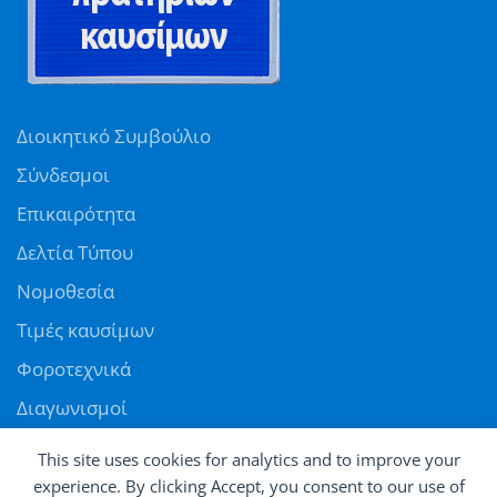
Διοικητικό Συμβούλιο
Σύνδεσμοι
Επικαιρότητα
Δελτία Τύπου
Νομοθεσία
Τιμές καυσίμων
Φοροτεχνικά
Διαγωνισμοί
Αγγελίες
This site uses cookies for analytics and to improve your
Θέσεις εργασίας
experience. By clicking Accept, you consent to our use of