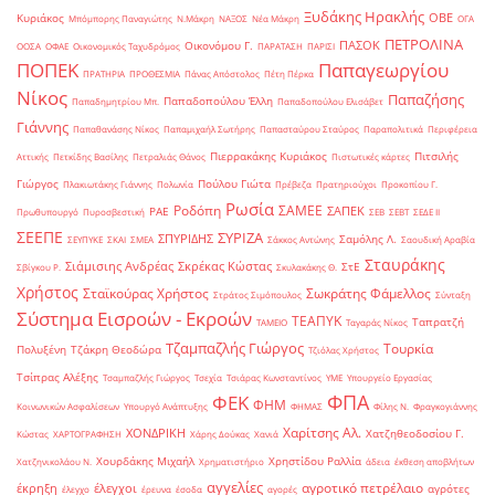
Ξυδάκης Ηρακλής
ΟΒΕ
Κυριάκος
Μπόμπορης Παναγιώτης
Ν.Μάκρη
ΝΑΞΟΣ
Νέα Μάκρη
ΟΓΑ
ΠΕΤΡΟΛΙΝΑ
ΠΑΣΟΚ
Οικονόμου Γ.
ΟΟΣΑ
ΟΦΑΕ
Οικονομικός Ταχυδρόμος
ΠΑΡΑΤΑΣΗ
ΠΑΡΙΣΙ
ΠΟΠΕΚ
Παπαγεωργίου
ΠΡΑΤΗΡΙΑ
ΠΡΟΘΕΣΜΙΑ
Πάνας Απόστολος
Πέτη Πέρκα
Νίκος
Παπαζήσης
Παπαδοπούλου Έλλη
Παπαδημητρίου Μπ.
Παπαδοπούλου Ελισάβετ
Γιάννης
Παπαθανάσης Νίκος
Παπαμιχαήλ Σωτήρης
Παπασταύρου Σταύρος
Παραπολιτικά
Περιφέρεια
Πιερρακάκης Κυριάκος
Πιτσιλής
Αττικής
Πετκίδης Βασίλης
Πετραλιάς Θάνος
Πιστωτικές κάρτες
Γιώργος
Πούλου Γιώτα
Πλακιωτάκης Γιάννης
Πολωνία
Πρέβεζα
Πρατηριούχοι
Προκοπίου Γ.
Ρωσία
Ροδόπη
ΣΑΜΕΕ
ΣΑΠΕΚ
ΡΑΕ
Πρωθυπουργό
Πυροσβεστική
ΣΕΒ
ΣΕΒΤ
ΣΕΔΕ ΙΙ
ΣΕΕΠΕ
ΣΥΡΙΖΑ
ΣΠΥΡΙΔΗΣ
Σαμόλης Λ.
ΣΕΥΠΥΚΕ
ΣΚΑΙ
ΣΜΕΑ
Σάκκος Αντώνης
Σαουδική Αραβία
Σταυράκης
Σιάμισιης Ανδρέας
Σκρέκας Κώστας
ΣτΕ
Σβίγκου Ρ.
Σκυλακάκης Θ.
Χρήστος
Σταϊκούρας Χρήστος
Σωκράτης Φάμελλος
Στράτος Σιμόπουλος
Σύνταξη
Σύστημα Εισροών - Εκροών
ΤΕΑΠΥΚ
Ταπρατζή
ΤΑΜΕΙΟ
Ταγαράς Νίκος
Τζαμπαζλής Γιώργος
Τουρκία
Πολυξένη
Τζάκρη Θεοδώρα
Τζιόλας Χρήστος
Τσίπρας Αλέξης
Τσαμπαζλής Γιώργος
Τσεχία
Τσιάρας Κωνσταντίνος
ΥΜΕ
Υπουργείο Εργασίας
ΦΠΑ
ΦΕΚ
ΦΗΜ
Κοινωνικών Ασφαλίσεων
Υπουργό Ανάπτυξης
ΦΗΜΑΣ
Φίλης Ν.
Φραγκογιάννης
Χαρίτσης Αλ.
ΧΟΝΔΡΙΚΗ
Χατζηθεοδοσίου Γ.
Κώστας
ΧΑΡΤΟΓΡΑΦΗΣΗ
Χάρης Δούκας
Χανιά
Χουρδάκης Μιχαήλ
Χρηστίδου Ραλλία
Χατζηνικολάου Ν.
Χρηματιστήριο
άδεια
έκθεση αποβλήτων
αγγελίες
αγροτικό πετρέλαιο
έκρηξη
έλεγχοι
αγρότες
έλεγχο
έρευνα
έσοδα
αγορές