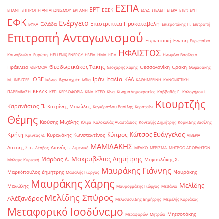
ΕΣΠΑ
ΕΡΤ
ΕΣΕΚ
ΕΠΑΝΤ
ΕΠΙΤΡΟΠΗ ΑΝΤΑΓΩΝΙΣΜΟΥ
ΕΡΓΑΝΗ
ΕΣΥΔ
ΕΤΕΑΕΠ
ΕΤΕΚΑ
ΕΤΕπ
ΕΥΠ
ΕΦΚ
Ενέργεια
Επιστρεπτέα Προκαταβολή
Ελλάδα
ΕΦΚΑ
Επιτροπάκης Π.
Επιτροπή
Επιτροπή Ανταγωνισμού
Ευρωπαϊκή Ένωση
Ευρωπαϊκό
ΗΦΑΙΣΤΟΣ
Κοινοβούλιο
Ευρώπη
ΗELLENiQ ENERGY
ΗΛΕΙΑ
ΗΜΑ
ΗΠΑ
Ηνωμένο Βασίλειο
Θεοδωρικάκος Τάκης
Ηράκλειο
Θεσσαλονίκη
Θράκη
ΘΕΡΜΟΙΛ
Θεοχάρης Χάρης
Θωμαδάκης
Ιταλία
ΙΟΒΕ
Ιράν
ΚΑΔ
Μ.
ΙΝΕ-ΓΣΕΕ
Ικόνιο
Ιλχάν Αχμέτ
Ινδία
ΚΑΘΗΜΕΡΙΝΗ
ΚΑΝΟΝΙΣΤΙΚΗ
ΚΕΔΑΚ
ΠΑΡΕΜΒΑΣΗ
ΚΕΠ
ΚΕΡΔΟΦΟΡΙΑ
ΚΙΝΑ
ΚΤΕΟ
Κίνα
Κίνημα Δημοκρατίας
Καββαθάς Γ.
Καλογήρου Ι.
Κιουρτζής
Καρανάσιος Π.
Κατρίνης Μανώλης
Κεγκέρογλου Βασίλης
Κερατσίνι
Θέμης
Κιούσης Μιχάλης
Κλίμα
Κολοκυθάς Αναστάσιος
Κονταξής Δημήτρης
Κορκίδης Βασίλης
Κώτσος Ευάγγελος
Κύπρος
Κρήτη
Κυρανάκης Κωνσταντίνος
Κρίντας Θ.
ΛΙΒΕΡΙΑ
ΜΑΜΙΔΑΚΗΣ
Λάτσης Σπ.
Λιανός Ι.
Λέσβος
Λιμενικό
ΜΕΛΚΟ
ΜΕΡΙΣΜΑ
ΜΗΤΡΩΟ ΑΠΟΒΛΗΤΩΝ
Μακρυβέλιος Δημήτρης
Μάρδας Δ.
Μαμουλάκης Χ.
Μάλαμα Κυριακή
Μαυράκης Γιάννης
Μαρκόπουλος Δημήτρης
Μαυράκης
Μασαλής Γιώργος
Μαυράκης Χάρης
Μελίδης
Μανώλης
Μαυρομμάτης Γιώργος
Μεθάνιο
Μελίδης Σπύρος
Αλέξανδρος
Μελισσανίδης Δημήτρης
Μερελής Κυριάκος
Μεταφορικό Ισοδύναμο
Μητσοτάκης
Μεταφορών
Μητρώο