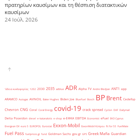
πρατηρίων καυσίμων και τη θέσπιση διατακτικών
καυσίμων
24 Ιούλ. 2026
ADR
2035
ANT1
2030
Alpha TV
app
'άδεια κυκλοφορίας
1202
adblue
Andre Bledjian
BP
Brent
ARAMCO
AVINOIL
Biden Joe
Cedefop
Autogas
Baker Hughes
BlueFuel
Bosch
covid-19
CNG
Chevron
crack spread
Coral
Coral Energy
Cyclon
DAF
Dailymail
Delta Poseidon
e-ΕΦΚΑ
EBITDA
eFuel
diesel
e-katanalotis
e-shop
Economist
EKO Cyprus
Exxon-Mobil
Energean Oil
euro 5
EUROPOL
Eurostat
ExxonMobil Κύπρου
fit for 55
FuelMate
Fuel Pass
Greek Mafia
Guardian
Goldman Sachs
gov.gr
fuelprices.gr
fund
GPS