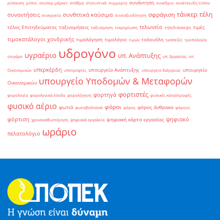
συνάντηση
ρύπανση
ρύποι
σούπερ μάρκετ
στάθμη
στατιστικά
συμμορία
συνέδριο
συνέντευξη τύπου
τάνκερ
τέλη
σφράγιση
συναντήσεις
συνθετικά καύσιμα
συνεργεία
συνταξιοδότηση
τελωνείο
τέλος Επιτηδεύματος
ταξινομήσεις
τιμές
ταξινόμηση
τεκμηρίωση
τηλεδιάσκεψη
τιμοκατάλογοι χονδρικής
τιμολόγηση
τιμολόγιο
τολουόλη
τιμών
τράπεζες
τροπολογία
υδρογόνο
υγραέριο
υπ. Ανάπτυξης
τσιγάρο
υπ. Εργασίας
υπ.
υπερκέρδη
υπουργείο Ανάπτυξης
υπουργείο
Οικονομικών
υποτροφίες
υπουργείο Ενέργειας
υπουργείο Υποδομών & Μεταφορών
Οικονομικών
φορτιστές
φορτηγά
φορολογία
φορολογικά έσοδα
φορολόγηση
φυσικές καταστροφές
φυσικό αέριο
φόροι
φωτιά
φόρος άνθρακα
φωτοβολταϊκά
φόρος
φόρους
φόρτιση
ψηφιακό
ψηφιακή κάρτα εργασίας
χρονοκαθυστέρηση
ψηφιακά εργαλεία
ωράριο
πελατολόγιο