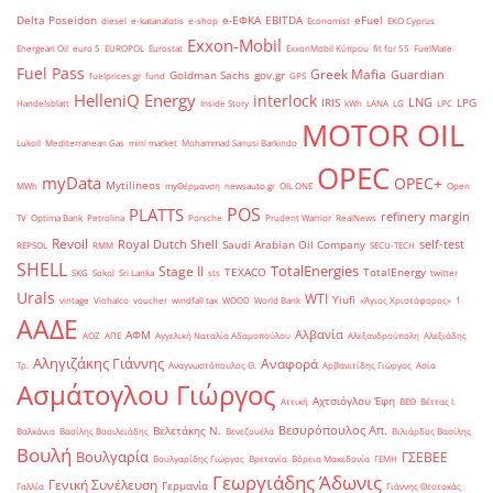
Delta Poseidon
e-ΕΦΚΑ
EBITDA
eFuel
diesel
e-katanalotis
e-shop
Economist
EKO Cyprus
Exxon-Mobil
Energean Oil
euro 5
EUROPOL
Eurostat
ExxonMobil Κύπρου
fit for 55
FuelMate
Fuel Pass
Greek Mafia
Guardian
Goldman Sachs
gov.gr
fuelprices.gr
fund
GPS
HelleniQ Energy
interlock
LNG
IRIS
LPG
Handelsblatt
Inside Story
kWh
LANA
LG
LPC
MOTOR OIL
Lukoil
Mediterranean Gas
mini market
Mohammad Sanusi Barkindo
OPEC
myData
OPEC+
Mytilineos
MWh
myΘέρμανση
newsauto.gr
OIL ONE
Open
POS
PLATTS
refinery margin
TV
Optima Bank
Petrolina
Porsche
Prudent Warrior
RealNews
Revoil
Royal Dutch Shell
self-test
Saudi Arabian Oil Company
REPSOL
RMM
SECU-TECH
SHELL
TotalEnergies
Stage II
TEXACO
TotalEnergy
SKG
Sokol
Sri Lanka
sts
twitter
Urals
WTI
Yiufi
vintage
Viohalco
voucher
windfall tax
WOOD
World Bank
«Άγιος Χριστόφορος»
΄1
ΑΑΔΕ
Αλβανία
ΑΦΜ
ΑΟΖ
ΑΠΕ
Αγγελική Ναταλία Αδαμοπούλου
Αλεξανδρούπολη
Αλεξιάδης
Αληγιζάκης Γιάννης
Αναφορά
Τρ.
Αναγνωστόπουλος Θ.
Αρβανιτίδης Γιώργος
Ασία
Ασμάτογλου Γιώργος
Αχτσιόγλου Έφη
Αττική
ΒΕΘ
Βέττας Ι.
Βεσυρόπουλος Απ.
Βελετάκης Ν.
Βαλκάνια
Βασίλης Βασιλειάδης
Βενεζουέλα
Βιλιάρδος Βασίλης
Βουλή
Βουλγαρία
ΓΣΕΒΕΕ
Βουλγαρίδης Γιώργος
Βρετανία
Βόρεια Μακεδονία
ΓΕΜΗ
Γεωργιάδης Άδωνις
Γενική Συνέλευση
Γερμανία
Γαλλία
Γιάννης Θεοτοκάς