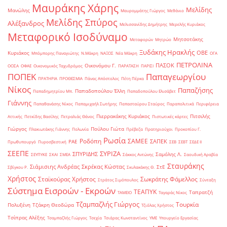
Μαυράκης Χάρης
Μελίδης
Μανώλης
Μαυρομμάτης Γιώργος
Μεθάνιο
Μελίδης Σπύρος
Αλέξανδρος
Μελισσανίδης Δημήτρης
Μερελής Κυριάκος
Μεταφορικό Ισοδύναμο
Μητσοτάκης
Μεταφορών
Μητρώο
Ξυδάκης Ηρακλής
ΟΒΕ
Κυριάκος
Μπόμπορης Παναγιώτης
Ν.Μάκρη
ΝΑΞΟΣ
Νέα Μάκρη
ΟΓΑ
ΠΕΤΡΟΛΙΝΑ
ΠΑΣΟΚ
Οικονόμου Γ.
ΟΟΣΑ
ΟΦΑΕ
Οικονομικός Ταχυδρόμος
ΠΑΡΑΤΑΣΗ
ΠΑΡΙΣΙ
ΠΟΠΕΚ
Παπαγεωργίου
ΠΡΑΤΗΡΙΑ
ΠΡΟΘΕΣΜΙΑ
Πάνας Απόστολος
Πέτη Πέρκα
Νίκος
Παπαζήσης
Παπαδοπούλου Έλλη
Παπαδημητρίου Μπ.
Παπαδοπούλου Ελισάβετ
Γιάννης
Παπαθανάσης Νίκος
Παπαμιχαήλ Σωτήρης
Παπασταύρου Σταύρος
Παραπολιτικά
Περιφέρεια
Πιερρακάκης Κυριάκος
Πιτσιλής
Αττικής
Πετκίδης Βασίλης
Πετραλιάς Θάνος
Πιστωτικές κάρτες
Γιώργος
Πούλου Γιώτα
Πλακιωτάκης Γιάννης
Πολωνία
Πρέβεζα
Πρατηριούχοι
Προκοπίου Γ.
Ρωσία
Ροδόπη
ΣΑΜΕΕ
ΣΑΠΕΚ
ΡΑΕ
Πρωθυπουργό
Πυροσβεστική
ΣΕΒ
ΣΕΒΤ
ΣΕΔΕ ΙΙ
ΣΕΕΠΕ
ΣΥΡΙΖΑ
ΣΠΥΡΙΔΗΣ
Σαμόλης Λ.
ΣΕΥΠΥΚΕ
ΣΚΑΙ
ΣΜΕΑ
Σάκκος Αντώνης
Σαουδική Αραβία
Σταυράκης
Σιάμισιης Ανδρέας
Σκρέκας Κώστας
ΣτΕ
Σβίγκου Ρ.
Σκυλακάκης Θ.
Χρήστος
Σταϊκούρας Χρήστος
Σωκράτης Φάμελλος
Στράτος Σιμόπουλος
Σύνταξη
Σύστημα Εισροών - Εκροών
ΤΕΑΠΥΚ
Ταπρατζή
ΤΑΜΕΙΟ
Ταγαράς Νίκος
Τζαμπαζλής Γιώργος
Τουρκία
Πολυξένη
Τζάκρη Θεοδώρα
Τζιόλας Χρήστος
Τσίπρας Αλέξης
Τσαμπαζλής Γιώργος
Τσεχία
Τσιάρας Κωνσταντίνος
ΥΜΕ
Υπουργείο Εργασίας