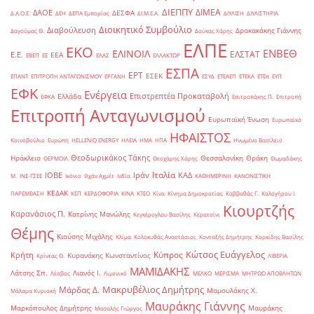
ΔΙΕΠΠΥ
ΔΙΜΕΑ
ΔΑΟΕ
ΔΕΣΦΑ
Δ.Α.Ο.Ε.
ΔΕΗ
ΔΕΠΑ Εμπορίας
ΔΙ.Μ.Ε.Α.
ΔΙΥΛΙΣΗ
ΔΙΥΛΙΣΤΗΡΙΑ
Διοικητικό Συμβούλιο
Διαβούλευση
Δρακακάκης Γιάννης
Δαγούμας Θ.
Δούκας Χάρης
ΕΛΠΕ
ΕΚΟ
ΕΝΒΕΘ
ΕΛΙΝΟΙΛ
ΕΛΣΤΑΤ
Ε.Ε.
ΕΕΑ
ΕΒΕΠ
ΕΕ
ΕΛΑΣ
ΕΛΛΑΚΤΩΡ
ΕΣΠΑ
ΕΡΤ
ΕΣΕΚ
ΕΠΑΝΤ
ΕΠΙΤΡΟΠΗ ΑΝΤΑΓΩΝΙΣΜΟΥ
ΕΡΓΑΝΗ
ΕΣΥΔ
ΕΤΕΑΕΠ
ΕΤΕΚΑ
ΕΤΕπ
ΕΥΠ
ΕΦΚ
Ενέργεια
Επιστρεπτέα Προκαταβολή
Ελλάδα
ΕΦΚΑ
Επιτροπάκης Π.
Επιτροπή
Επιτροπή Ανταγωνισμού
Ευρωπαϊκή Ένωση
Ευρωπαϊκό
ΗΦΑΙΣΤΟΣ
Κοινοβούλιο
Ευρώπη
ΗELLENiQ ENERGY
ΗΛΕΙΑ
ΗΜΑ
ΗΠΑ
Ηνωμένο Βασίλειο
Θεοδωρικάκος Τάκης
Ηράκλειο
Θεσσαλονίκη
Θράκη
ΘΕΡΜΟΙΛ
Θεοχάρης Χάρης
Θωμαδάκης
Ιταλία
ΙΟΒΕ
Ιράν
ΚΑΔ
Μ.
ΙΝΕ-ΓΣΕΕ
Ικόνιο
Ιλχάν Αχμέτ
Ινδία
ΚΑΘΗΜΕΡΙΝΗ
ΚΑΝΟΝΙΣΤΙΚΗ
ΚΕΔΑΚ
ΠΑΡΕΜΒΑΣΗ
ΚΕΠ
ΚΕΡΔΟΦΟΡΙΑ
ΚΙΝΑ
ΚΤΕΟ
Κίνα
Κίνημα Δημοκρατίας
Καββαθάς Γ.
Καλογήρου Ι.
Κιουρτζής
Καρανάσιος Π.
Κατρίνης Μανώλης
Κεγκέρογλου Βασίλης
Κερατσίνι
Θέμης
Κιούσης Μιχάλης
Κλίμα
Κολοκυθάς Αναστάσιος
Κονταξής Δημήτρης
Κορκίδης Βασίλης
Κώτσος Ευάγγελος
Κύπρος
Κρήτη
Κυρανάκης Κωνσταντίνος
Κρίντας Θ.
ΛΙΒΕΡΙΑ
ΜΑΜΙΔΑΚΗΣ
Λάτσης Σπ.
Λιανός Ι.
Λέσβος
Λιμενικό
ΜΕΛΚΟ
ΜΕΡΙΣΜΑ
ΜΗΤΡΩΟ ΑΠΟΒΛΗΤΩΝ
Μακρυβέλιος Δημήτρης
Μάρδας Δ.
Μαμουλάκης Χ.
Μάλαμα Κυριακή
Μαυράκης Γιάννης
Μαρκόπουλος Δημήτρης
Μαυράκης
Μασαλής Γιώργος