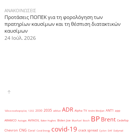
ΑΝΑΚΟΙΝΩΣΕΙΣ
Προτάσεις ΠΟΠΕΚ για τη φορολόγηση των
πρατηρίων καυσίμων και τη θέσπιση διατακτικών
καυσίμων
24 Ιούλ. 2026
ADR
2035
ANT1
2030
Alpha TV
app
'άδεια κυκλοφορίας
1202
adblue
Andre Bledjian
BP
Brent
ARAMCO
AVINOIL
Biden Joe
Cedefop
Autogas
Baker Hughes
BlueFuel
Bosch
covid-19
CNG
Chevron
crack spread
Coral
Coral Energy
Cyclon
DAF
Dailymail