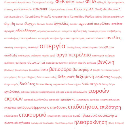
ΦΠΑ
ΦΕΚ
ΦΗΜ
Κοινωνικών Ασφαλίσεων
Υπουργό Ανάπτυξης
ΦΗΜΑΣ
Φίλης Ν.
Φραγκογιάννης
Χαρίτσης Αλ.
ΧΟΝΔΡΙΚΗ
Χατζηθεοδοσίου Γ.
Κώστας
ΧΑΡΤΟΓΡΑΦΗΣΗ
Χάρης Δούκας
Χανιά
Χουρδάκης Μιχαήλ
Χρηστίδου Ραλλία
Χατζηνικολάου Ν.
Χρηματιστήριο
άδεια
έκθεση αποβλήτων
αγγελίες
αγροτικό πετρέλαιο
έκρηξη
έλεγχοι
αγρότες
έλεγχο
έρευνα
έσοδα
αγορές
αδειοδότηση
αγωγός
αμόλυβδη
αεροπορικά καύσιμα
αιτήματα
ανάκτηση ατμών
αναβάθμιση
αντλίες
ανασφάλιστα
ανταγωνισμός
ανταποδοτικά
ανακαλύψεις
αναφορές
αναψυκτήρια
απεργία
απόβλητα
απάτη
απαιτήσεις
απαλλαγή
αποζημίωση
αποτελέσματα
αργό πετρέλαιο
απόδειξη
απόσυρση
απόφαση
αργία
αργό
αστυνομία
ατύχημα
βενζίνη
αυτοκίνητα
αυξήσεις
αυξημένα
αυτόματοι πωλητές
αύξηση
βαρέλι
βενζίνες
βυτιοφόρα
βυτιοφόρο
βυτίο
βενζίνης
βιοκαύσιμα
βιοντίζελ
βόμβα
γειτονικές χώρες
δεξαμενή
δεξαμενές
δηλώσεις
γεωτρήσεις
δειγματοληψίες
δελτίο αποστολής
διάρρηξη
διαλύτες
διυλιστήρια
διασύνδεση ταμειακών
διαγωνισμός
δικαστήριο
δόση
δώρα
εισροών
εγκύκλιος
ειδικούς φόρους κατανάλωσης
ειδικός φόρος κατανάλωσης
εκροών
εμπάργκο
εισφορά αλληλεγγύης
εισφορές
εμπρησμός
εμπόριο
ενεργειακή κρίση
επιδοτήσεις
επιδότηση
επίδομα θέρμανσης
επενδύσεις
ενισχύσεις
επικουρικό
ηλεκτρικά αυτοκίνητα
ευρώ
επιθεώρηση
επιμέτρηση
εταιρείες
ηλεκτροκίνηση
ηλεκτρικά οχήματα
ηλεκτρικά ποδήλατα
ηλεκτρικό ρεύμα
θέση
θερμική