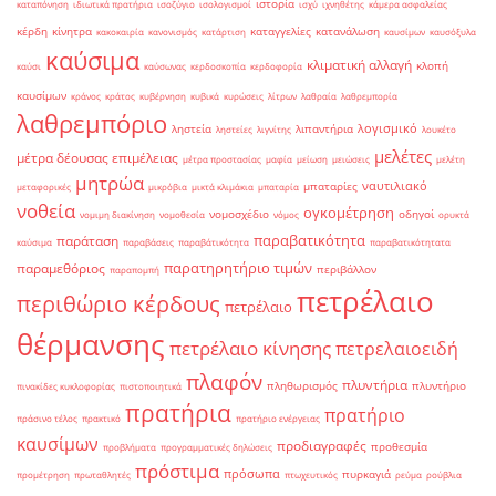
ιστορία
καταπόνηση
ιδιωτικά πρατήρια
ισοζύγιο
ισολογισμοί
ισχύ
ιχνηθέτης
κάμερα ασφαλείας
κέρδη
κίνητρα
καταγγελίες
κατανάλωση
κακοκαιρία
κανονισμός
κατάρτιση
καυσίμων
καυσόξυλα
καύσιμα
κλιματική αλλαγή
κλοπή
καύσι
καύσωνας
κερδοσκοπία
κερδοφορία
καυσίμων
κράνος
κράτος
κυβέρνηση
κυβικά
κυρώσεις
λίτρων
λαθραία
λαθρεμπορία
λαθρεμπόριο
λογισμικό
ληστεία
λιπαντήρια
ληστείες
λιγνίτης
λουκέτο
μελέτες
μέτρα δέουσας επιμέλειας
μέτρα προστασίας
μαφία
μείωση
μειώσεις
μελέτη
μητρώα
ναυτιλιακό
μπαταρίες
μεταφορικές
μικρόβια
μικτά κλιμάκια
μπαταρία
νοθεία
ογκομέτρηση
νομοσχέδιο
οδηγοί
νομιμη διακίνηση
νομοθεσία
νόμος
ορυκτά
παραβατικότητα
παράταση
καύσιμα
παραβάσεις
παραβάτικότητα
παραβατικότητατα
παρατηρητήριο τιμών
παραμεθόριος
περιβάλλον
παραπομπή
πετρέλαιο
περιθώριο κέρδους
πετρέλαιο
θέρμανσης
πετρέλαιο κίνησης
πετρελαιοειδή
πλαφόν
πλυντήρια
πληθωρισμός
πλυντήριο
πινακίδες κυκλοφορίας
πιστοποιητικά
πρατήρια
πρατήριο
πράσινο τέλος
πρακτικό
πρατήριο ενέργειας
καυσίμων
προδιαγραφές
προθεσμία
προβλήματα
προγραμματικές δηλώσεις
πρόστιμα
πρόσωπα
πυρκαγιά
προμέτρηση
πρωταθλητές
πτωχευτικός
ρεύμα
ρούβλια