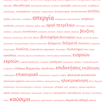
αδειοδότηση
αγωγός
αμόλυβδη
αεροπορικά καύσιμα
αιτήματα
ανάκτηση ατμών
αναβάθμιση
αντλίες
ανασφάλιστα
ανταγωνισμός
ανταποδοτικά
ανακαλύψεις
αναφορές
αναψυκτήρια
απεργία
απόβλητα
απάτη
απαιτήσεις
απαλλαγή
αποζημίωση
αποτελέσματα
αργό πετρέλαιο
απόδειξη
απόσυρση
απόφαση
αργία
αργό
αστυνομία
ατύχημα
βενζίνη
αυτοκίνητα
αυξήσεις
αυξημένα
αυτόματοι πωλητές
αύξηση
βαρέλι
βενζίνες
βυτιοφόρα
βυτιοφόρο
βυτίο
βενζίνης
βιοκαύσιμα
βιοντίζελ
βόμβα
γειτονικές χώρες
δεξαμενή
δεξαμενές
δηλώσεις
γεωτρήσεις
δειγματοληψίες
δελτίο αποστολής
διάρρηξη
διαλύτες
διυλιστήρια
διασύνδεση ταμειακών
διαγωνισμός
δικαστήριο
δόση
δώρα
εισροών
εγκύκλιος
ειδικούς φόρους κατανάλωσης
ειδικός φόρος κατανάλωσης
εκροών
εμπάργκο
εισφορά αλληλεγγύης
εισφορές
εμπρησμός
εμπόριο
ενεργειακή κρίση
επιδοτήσεις
επιδότηση
επίδομα θέρμανσης
επενδύσεις
ενισχύσεις
επικουρικό
ηλεκτρικά αυτοκίνητα
ευρώ
επιθεώρηση
επιμέτρηση
εταιρείες
ηλεκτροκίνηση
ηλεκτρικά οχήματα
ηλεκτρικά ποδήλατα
ηλεκτρικό ρεύμα
θέση
θερμική
ιστορία
καταπόνηση
ιδιωτικά πρατήρια
ισοζύγιο
ισολογισμοί
ισχύ
ιχνηθέτης
κάμερα ασφαλείας
κέρδη
κίνητρα
καταγγελίες
κατανάλωση
κακοκαιρία
κανονισμός
κατάρτιση
καυσίμων
καυσόξυλα
καύσιμα
κλιματική αλλαγή
κλοπή
καύσι
καύσωνας
κερδοσκοπία
κερδοφορία