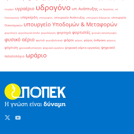
υδρογόνο
υγραέριο
υπ. Ανάπτυξης
τσιγάρο
υπ. Εργασίας
υπ.
υπερκέρδη
υπουργείο Ανάπτυξης
υπουργείο
Οικονομικών
υποτροφίες
υπουργείο Ενέργειας
υπουργείο Υποδομών & Μεταφορών
Οικονομικών
φορτιστές
φορτηγά
φορολογία
φορολογικά έσοδα
φορολόγηση
φυσικές καταστροφές
φυσικό αέριο
φόροι
φωτιά
φόρος άνθρακα
φωτοβολταϊκά
φόρος
φόρους
φόρτιση
ψηφιακό
ψηφιακή κάρτα εργασίας
χρονοκαθυστέρηση
ψηφιακά εργαλεία
ωράριο
πελατολόγιο