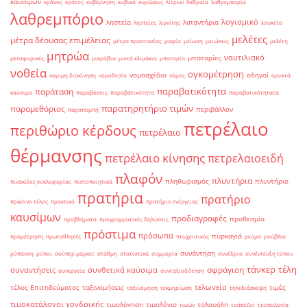
καυσίμων
κράνος
κράτος
κυβέρνηση
κυβικά
κυρώσεις
λίτρων
λαθραία
λαθρεμπορία
λαθρεμπόριο
λογισμικό
ληστεία
λιπαντήρια
ληστείες
λιγνίτης
λουκέτο
μελέτες
μέτρα δέουσας επιμέλειας
μέτρα προστασίας
μαφία
μείωση
μειώσεις
μελέτη
μητρώα
ναυτιλιακό
μπαταρίες
μεταφορικές
μικρόβια
μικτά κλιμάκια
μπαταρία
νοθεία
ογκομέτρηση
νομοσχέδιο
οδηγοί
νομιμη διακίνηση
νομοθεσία
νόμος
ορυκτά
παραβατικότητα
παράταση
καύσιμα
παραβάσεις
παραβάτικότητα
παραβατικότητατα
παρατηρητήριο τιμών
παραμεθόριος
περιβάλλον
παραπομπή
πετρέλαιο
περιθώριο κέρδους
πετρέλαιο
θέρμανσης
πετρέλαιο κίνησης
πετρελαιοειδή
πλαφόν
πλυντήρια
πληθωρισμός
πλυντήριο
πινακίδες κυκλοφορίας
πιστοποιητικά
πρατήρια
πρατήριο
πράσινο τέλος
πρακτικό
πρατήριο ενέργειας
καυσίμων
προδιαγραφές
προθεσμία
προβλήματα
προγραμματικές δηλώσεις
πρόστιμα
πρόσωπα
πυρκαγιά
προμέτρηση
πρωταθλητές
πτωχευτικός
ρεύμα
ρούβλια
συνάντηση
ρύπανση
ρύποι
σούπερ μάρκετ
στάθμη
στατιστικά
συμμορία
συνέδριο
συνέντευξη τύπου
τάνκερ
τέλη
σφράγιση
συναντήσεις
συνθετικά καύσιμα
συνεργεία
συνταξιοδότηση
τελωνείο
τέλος Επιτηδεύματος
ταξινομήσεις
τιμές
ταξινόμηση
τεκμηρίωση
τηλεδιάσκεψη
τιμοκατάλογοι χονδρικής
τιμολόγηση
τιμολόγιο
τολουόλη
τιμών
τράπεζες
τροπολογία