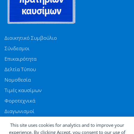
Διοικητικό Συμβούλιο
Σύνδεσμοι
Επικαιρότητα
Δελτία Τύπου
Νομοθεσία
Τιμές καυσίμων
Φοροτεχνικά
Διαγωνισμοί
Αγγελίες
This site uses cookies for analytics and to improve your
Θέσεις εργασίας
experience. By clicking Accept, you consent to our use of