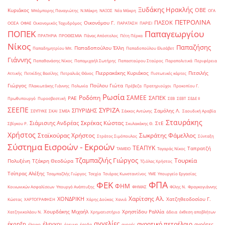
Ξυδάκης Ηρακλής
ΟΒΕ
Κυριάκος
Μπόμπορης Παναγιώτης
Ν.Μάκρη
ΝΑΞΟΣ
Νέα Μάκρη
ΟΓΑ
ΠΕΤΡΟΛΙΝΑ
ΠΑΣΟΚ
Οικονόμου Γ.
ΟΟΣΑ
ΟΦΑΕ
Οικονομικός Ταχυδρόμος
ΠΑΡΑΤΑΣΗ
ΠΑΡΙΣΙ
ΠΟΠΕΚ
Παπαγεωργίου
ΠΡΑΤΗΡΙΑ
ΠΡΟΘΕΣΜΙΑ
Πάνας Απόστολος
Πέτη Πέρκα
Νίκος
Παπαζήσης
Παπαδοπούλου Έλλη
Παπαδημητρίου Μπ.
Παπαδοπούλου Ελισάβετ
Γιάννης
Παπαθανάσης Νίκος
Παπαμιχαήλ Σωτήρης
Παπασταύρου Σταύρος
Παραπολιτικά
Περιφέρεια
Πιερρακάκης Κυριάκος
Πιτσιλής
Αττικής
Πετκίδης Βασίλης
Πετραλιάς Θάνος
Πιστωτικές κάρτες
Γιώργος
Πούλου Γιώτα
Πλακιωτάκης Γιάννης
Πολωνία
Πρέβεζα
Πρατηριούχοι
Προκοπίου Γ.
Ρωσία
Ροδόπη
ΣΑΜΕΕ
ΣΑΠΕΚ
ΡΑΕ
Πρωθυπουργό
Πυροσβεστική
ΣΕΒ
ΣΕΒΤ
ΣΕΔΕ ΙΙ
ΣΕΕΠΕ
ΣΥΡΙΖΑ
ΣΠΥΡΙΔΗΣ
Σαμόλης Λ.
ΣΕΥΠΥΚΕ
ΣΚΑΙ
ΣΜΕΑ
Σάκκος Αντώνης
Σαουδική Αραβία
Σταυράκης
Σιάμισιης Ανδρέας
Σκρέκας Κώστας
ΣτΕ
Σβίγκου Ρ.
Σκυλακάκης Θ.
Χρήστος
Σταϊκούρας Χρήστος
Σωκράτης Φάμελλος
Στράτος Σιμόπουλος
Σύνταξη
Σύστημα Εισροών - Εκροών
ΤΕΑΠΥΚ
Ταπρατζή
ΤΑΜΕΙΟ
Ταγαράς Νίκος
Τζαμπαζλής Γιώργος
Τουρκία
Πολυξένη
Τζάκρη Θεοδώρα
Τζιόλας Χρήστος
Τσίπρας Αλέξης
Τσαμπαζλής Γιώργος
Τσεχία
Τσιάρας Κωνσταντίνος
ΥΜΕ
Υπουργείο Εργασίας
ΦΠΑ
ΦΕΚ
ΦΗΜ
Κοινωνικών Ασφαλίσεων
Υπουργό Ανάπτυξης
ΦΗΜΑΣ
Φίλης Ν.
Φραγκογιάννης
Χαρίτσης Αλ.
ΧΟΝΔΡΙΚΗ
Χατζηθεοδοσίου Γ.
Κώστας
ΧΑΡΤΟΓΡΑΦΗΣΗ
Χάρης Δούκας
Χανιά
Χουρδάκης Μιχαήλ
Χρηστίδου Ραλλία
Χατζηνικολάου Ν.
Χρηματιστήριο
άδεια
έκθεση αποβλήτων
αγγελίες
αγροτικό πετρέλαιο
έκρηξη
έλεγχοι
αγρότες
έλεγχο
έρευνα
έσοδα
αγορές