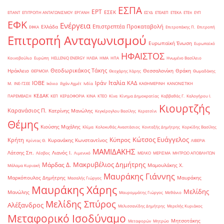
ΕΣΠΑ
ΕΡΤ
ΕΣΕΚ
ΕΠΑΝΤ
ΕΠΙΤΡΟΠΗ ΑΝΤΑΓΩΝΙΣΜΟΥ
ΕΡΓΑΝΗ
ΕΣΥΔ
ΕΤΕΑΕΠ
ΕΤΕΚΑ
ΕΤΕπ
ΕΥΠ
ΕΦΚ
Ενέργεια
Επιστρεπτέα Προκαταβολή
Ελλάδα
ΕΦΚΑ
Επιτροπάκης Π.
Επιτροπή
Επιτροπή Ανταγωνισμού
Ευρωπαϊκή Ένωση
Ευρωπαϊκό
ΗΦΑΙΣΤΟΣ
Κοινοβούλιο
Ευρώπη
ΗELLENiQ ENERGY
ΗΛΕΙΑ
ΗΜΑ
ΗΠΑ
Ηνωμένο Βασίλειο
Θεοδωρικάκος Τάκης
Ηράκλειο
Θεσσαλονίκη
Θράκη
ΘΕΡΜΟΙΛ
Θεοχάρης Χάρης
Θωμαδάκης
Ιταλία
ΙΟΒΕ
Ιράν
ΚΑΔ
Μ.
ΙΝΕ-ΓΣΕΕ
Ικόνιο
Ιλχάν Αχμέτ
Ινδία
ΚΑΘΗΜΕΡΙΝΗ
ΚΑΝΟΝΙΣΤΙΚΗ
ΚΕΔΑΚ
ΠΑΡΕΜΒΑΣΗ
ΚΕΠ
ΚΕΡΔΟΦΟΡΙΑ
ΚΙΝΑ
ΚΤΕΟ
Κίνα
Κίνημα Δημοκρατίας
Καββαθάς Γ.
Καλογήρου Ι.
Κιουρτζής
Καρανάσιος Π.
Κατρίνης Μανώλης
Κεγκέρογλου Βασίλης
Κερατσίνι
Θέμης
Κιούσης Μιχάλης
Κλίμα
Κολοκυθάς Αναστάσιος
Κονταξής Δημήτρης
Κορκίδης Βασίλης
Κώτσος Ευάγγελος
Κύπρος
Κρήτη
Κυρανάκης Κωνσταντίνος
Κρίντας Θ.
ΛΙΒΕΡΙΑ
ΜΑΜΙΔΑΚΗΣ
Λάτσης Σπ.
Λιανός Ι.
Λέσβος
Λιμενικό
ΜΕΛΚΟ
ΜΕΡΙΣΜΑ
ΜΗΤΡΩΟ ΑΠΟΒΛΗΤΩΝ
Μακρυβέλιος Δημήτρης
Μάρδας Δ.
Μαμουλάκης Χ.
Μάλαμα Κυριακή
Μαυράκης Γιάννης
Μαρκόπουλος Δημήτρης
Μαυράκης
Μασαλής Γιώργος
Μαυράκης Χάρης
Μελίδης
Μανώλης
Μαυρομμάτης Γιώργος
Μεθάνιο
Μελίδης Σπύρος
Αλέξανδρος
Μελισσανίδης Δημήτρης
Μερελής Κυριάκος
Μεταφορικό Ισοδύναμο
Μητσοτάκης
Μεταφορών
Μητρώο