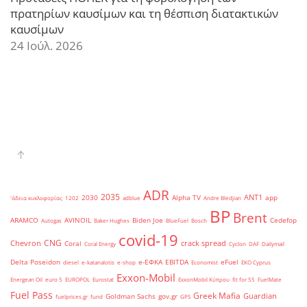
πρατηρίων καυσίμων και τη θέσπιση διατακτικών
καυσίμων
24 Ιούλ. 2026
ADR
2035
ANT1
2030
Alpha TV
app
'άδεια κυκλοφορίας
1202
adblue
Andre Bledjian
BP
Brent
ARAMCO
AVINOIL
Biden Joe
Cedefop
Autogas
Baker Hughes
BlueFuel
Bosch
covid-19
CNG
Chevron
crack spread
Coral
Coral Energy
Cyclon
DAF
Dailymail
Delta Poseidon
e-ΕΦΚΑ
EBITDA
eFuel
diesel
e-katanalotis
e-shop
Economist
EKO Cyprus
Exxon-Mobil
Energean Oil
euro 5
EUROPOL
Eurostat
ExxonMobil Κύπρου
fit for 55
FuelMate
Fuel Pass
Greek Mafia
Guardian
Goldman Sachs
gov.gr
fuelprices.gr
fund
GPS