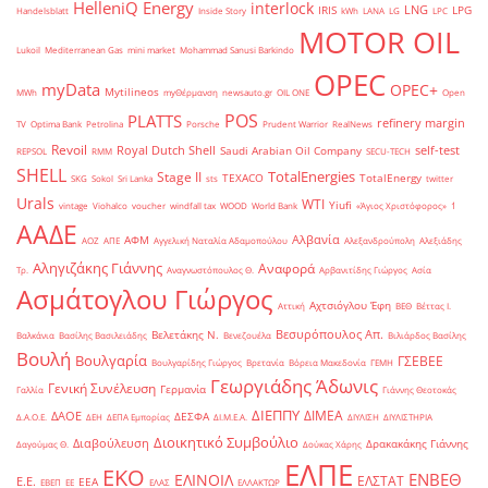
HelleniQ Energy
interlock
LNG
IRIS
LPG
Handelsblatt
Inside Story
kWh
LANA
LG
LPC
MOTOR OIL
Lukoil
Mediterranean Gas
mini market
Mohammad Sanusi Barkindo
OPEC
myData
OPEC+
Mytilineos
MWh
myΘέρμανση
newsauto.gr
OIL ONE
Open
POS
PLATTS
refinery margin
TV
Optima Bank
Petrolina
Porsche
Prudent Warrior
RealNews
Revoil
Royal Dutch Shell
self-test
Saudi Arabian Oil Company
REPSOL
RMM
SECU-TECH
SHELL
TotalEnergies
Stage II
TEXACO
TotalEnergy
SKG
Sokol
Sri Lanka
sts
twitter
Urals
WTI
Yiufi
vintage
Viohalco
voucher
windfall tax
WOOD
World Bank
«Άγιος Χριστόφορος»
΄1
ΑΑΔΕ
Αλβανία
ΑΦΜ
ΑΟΖ
ΑΠΕ
Αγγελική Ναταλία Αδαμοπούλου
Αλεξανδρούπολη
Αλεξιάδης
Αληγιζάκης Γιάννης
Αναφορά
Τρ.
Αναγνωστόπουλος Θ.
Αρβανιτίδης Γιώργος
Ασία
Ασμάτογλου Γιώργος
Αχτσιόγλου Έφη
Αττική
ΒΕΘ
Βέττας Ι.
Βεσυρόπουλος Απ.
Βελετάκης Ν.
Βαλκάνια
Βασίλης Βασιλειάδης
Βενεζουέλα
Βιλιάρδος Βασίλης
Βουλή
Βουλγαρία
ΓΣΕΒΕΕ
Βουλγαρίδης Γιώργος
Βρετανία
Βόρεια Μακεδονία
ΓΕΜΗ
Γεωργιάδης Άδωνις
Γενική Συνέλευση
Γερμανία
Γαλλία
Γιάννης Θεοτοκάς
ΔΙΕΠΠΥ
ΔΙΜΕΑ
ΔΑΟΕ
ΔΕΣΦΑ
Δ.Α.Ο.Ε.
ΔΕΗ
ΔΕΠΑ Εμπορίας
ΔΙ.Μ.Ε.Α.
ΔΙΥΛΙΣΗ
ΔΙΥΛΙΣΤΗΡΙΑ
Διοικητικό Συμβούλιο
Διαβούλευση
Δρακακάκης Γιάννης
Δαγούμας Θ.
Δούκας Χάρης
ΕΛΠΕ
ΕΚΟ
ΕΝΒΕΘ
ΕΛΙΝΟΙΛ
ΕΛΣΤΑΤ
Ε.Ε.
ΕΕΑ
ΕΒΕΠ
ΕΕ
ΕΛΑΣ
ΕΛΛΑΚΤΩΡ