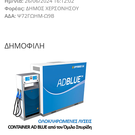
Ημ/νια:
26/06/2024 16:12:02
Φορέας:
ΔΗΜΟΣ ΧΕΡΣΟΝΗΣΟΥ
ΑΔΑ:
Ψ72ΓΩΗΜ-Ω9Β
ΔΗΜΟΦΙΛΗ