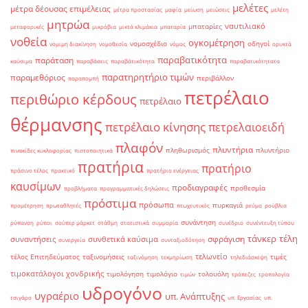
μελέτες
μέτρα δέουσας επιμέλειας
μέτρα προστασίας
μαφία
μείωση
μειώσεις
μελέτη
μητρώα
ναυτιλιακό
μπαταρίες
μεταφορικές
μικρόβια
μικτά κλιμάκια
μπαταρία
νοθεία
ογκομέτρηση
νομοσχέδιο
οδηγοί
νομιμη διακίνηση
νομοθεσία
νόμος
ορυκτά
παραβατικότητα
παράταση
καύσιμα
παραβάσεις
παραβάτικότητα
παραβατικότητατα
παρατηρητήριο τιμών
παραμεθόριος
περιβάλλον
παραπομπή
πετρέλαιο
περιθώριο κέρδους
πετρέλαιο
θέρμανσης
πετρέλαιο κίνησης
πετρελαιοειδή
πλαφόν
πλυντήρια
πληθωρισμός
πλυντήριο
πινακίδες κυκλοφορίας
πιστοποιητικά
πρατήρια
πρατήριο
πράσινο τέλος
πρακτικό
πρατήριο ενέργειας
καυσίμων
προδιαγραφές
προθεσμία
προβλήματα
προγραμματικές δηλώσεις
πρόστιμα
πρόσωπα
πυρκαγιά
προμέτρηση
πρωταθλητές
πτωχευτικός
ρεύμα
ρούβλια
συνάντηση
ρύπανση
ρύποι
σούπερ μάρκετ
στάθμη
στατιστικά
συμμορία
συνέδριο
συνέντευξη τύπου
τάνκερ
τέλη
σφράγιση
συναντήσεις
συνθετικά καύσιμα
συνεργεία
συνταξιοδότηση
τελωνείο
τέλος Επιτηδεύματος
ταξινομήσεις
τιμές
ταξινόμηση
τεκμηρίωση
τηλεδιάσκεψη
τιμοκατάλογοι χονδρικής
τιμολόγηση
τιμολόγιο
τολουόλη
τιμών
τράπεζες
τροπολογία
υδρογόνο
υγραέριο
υπ. Ανάπτυξης
τσιγάρο
υπ. Εργασίας
υπ.