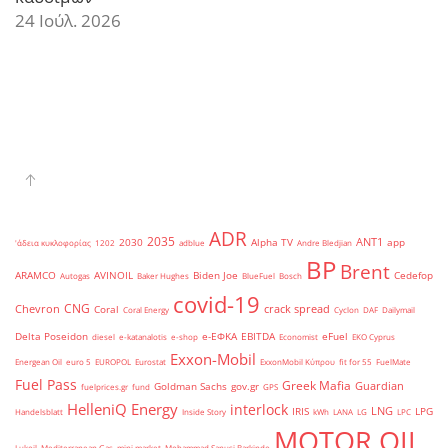
24 Ιούλ. 2026
ADR
2035
ANT1
2030
Alpha TV
app
'άδεια κυκλοφορίας
1202
adblue
Andre Bledjian
BP
Brent
ARAMCO
AVINOIL
Biden Joe
Cedefop
Autogas
Baker Hughes
BlueFuel
Bosch
covid-19
CNG
Chevron
crack spread
Coral
Coral Energy
Cyclon
DAF
Dailymail
Delta Poseidon
e-ΕΦΚΑ
EBITDA
eFuel
diesel
e-katanalotis
e-shop
Economist
EKO Cyprus
Exxon-Mobil
Energean Oil
euro 5
EUROPOL
Eurostat
ExxonMobil Κύπρου
fit for 55
FuelMate
Fuel Pass
Greek Mafia
Guardian
Goldman Sachs
gov.gr
fuelprices.gr
fund
GPS
HelleniQ Energy
interlock
LNG
IRIS
LPG
Handelsblatt
Inside Story
kWh
LANA
LG
LPC
MOTOR OIL
Lukoil
Mediterranean Gas
mini market
Mohammad Sanusi Barkindo