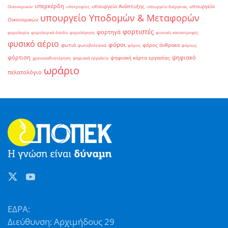
υπερκέρδη
υπουργείο Ανάπτυξης
υπουργείο
Οικονομικών
υποτροφίες
υπουργείο Ενέργειας
υπουργείο Υποδομών & Μεταφορών
Οικονομικών
φορτιστές
φορτηγά
φορολογία
φορολογικά έσοδα
φορολόγηση
φυσικές καταστροφές
φυσικό αέριο
φόροι
φωτιά
φόρος άνθρακα
φωτοβολταϊκά
φόρος
φόρους
φόρτιση
ψηφιακό
ψηφιακή κάρτα εργασίας
χρονοκαθυστέρηση
ψηφιακά εργαλεία
ωράριο
πελατολόγιο
ΕΔΡΑ:
Διεύθυνση: Αρχιμήδους 29