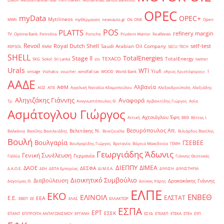
OPEC
myData
OPEC+
Mytilineos
MWh
myΘέρμανση
newsauto.gr
OIL ONE
Open
POS
PLATTS
refinery margin
TV
Optima Bank
Petrolina
Porsche
Prudent Warrior
RealNews
Revoil
Royal Dutch Shell
self-test
Saudi Arabian Oil Company
REPSOL
RMM
SECU-TECH
SHELL
TotalEnergies
Stage II
TEXACO
TotalEnergy
SKG
Sokol
Sri Lanka
sts
twitter
Urals
WTI
Yiufi
vintage
Viohalco
voucher
windfall tax
WOOD
World Bank
«Άγιος Χριστόφορος»
΄1
ΑΑΔΕ
Αλβανία
ΑΦΜ
ΑΟΖ
ΑΠΕ
Αγγελική Ναταλία Αδαμοπούλου
Αλεξανδρούπολη
Αλεξιάδης
Αληγιζάκης Γιάννης
Αναφορά
Τρ.
Αναγνωστόπουλος Θ.
Αρβανιτίδης Γιώργος
Ασία
Ασμάτογλου Γιώργος
Αχτσιόγλου Έφη
Αττική
ΒΕΘ
Βέττας Ι.
Βεσυρόπουλος Απ.
Βελετάκης Ν.
Βαλκάνια
Βασίλης Βασιλειάδης
Βενεζουέλα
Βιλιάρδος Βασίλης
Βουλή
Βουλγαρία
ΓΣΕΒΕΕ
Βουλγαρίδης Γιώργος
Βρετανία
Βόρεια Μακεδονία
ΓΕΜΗ
Γεωργιάδης Άδωνις
Γενική Συνέλευση
Γερμανία
Γαλλία
Γιάννης Θεοτοκάς
ΔΙΕΠΠΥ
ΔΙΜΕΑ
ΔΑΟΕ
ΔΕΣΦΑ
Δ.Α.Ο.Ε.
ΔΕΗ
ΔΕΠΑ Εμπορίας
ΔΙ.Μ.Ε.Α.
ΔΙΥΛΙΣΗ
ΔΙΥΛΙΣΤΗΡΙΑ
Διοικητικό Συμβούλιο
Διαβούλευση
Δρακακάκης Γιάννης
Δαγούμας Θ.
Δούκας Χάρης
ΕΛΠΕ
ΕΚΟ
ΕΝΒΕΘ
ΕΛΙΝΟΙΛ
ΕΛΣΤΑΤ
Ε.Ε.
ΕΕΑ
ΕΒΕΠ
ΕΕ
ΕΛΑΣ
ΕΛΛΑΚΤΩΡ
ΕΣΠΑ
ΕΡΤ
ΕΣΕΚ
ΕΠΑΝΤ
ΕΠΙΤΡΟΠΗ ΑΝΤΑΓΩΝΙΣΜΟΥ
ΕΡΓΑΝΗ
ΕΣΥΔ
ΕΤΕΑΕΠ
ΕΤΕΚΑ
ΕΤΕπ
ΕΥΠ