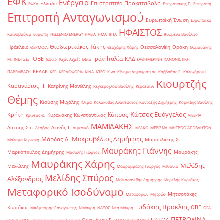
ΕΦΚ
Ενέργεια
Επιστρεπτέα Προκαταβολή
Ελλάδα
ΕΦΚΑ
Επιτροπάκης Π.
Επιτροπή
Επιτροπή Ανταγωνισμού
Ευρωπαϊκή Ένωση
Ευρωπαϊκό
ΗΦΑΙΣΤΟΣ
Κοινοβούλιο
Ευρώπη
ΗELLENiQ ENERGY
ΗΛΕΙΑ
ΗΜΑ
ΗΠΑ
Ηνωμένο Βασίλειο
Θεοδωρικάκος Τάκης
Ηράκλειο
Θεσσαλονίκη
Θράκη
ΘΕΡΜΟΙΛ
Θεοχάρης Χάρης
Θωμαδάκης
Ιταλία
ΙΟΒΕ
Ιράν
ΚΑΔ
Μ.
ΙΝΕ-ΓΣΕΕ
Ικόνιο
Ιλχάν Αχμέτ
Ινδία
ΚΑΘΗΜΕΡΙΝΗ
ΚΑΝΟΝΙΣΤΙΚΗ
ΚΕΔΑΚ
ΠΑΡΕΜΒΑΣΗ
ΚΕΠ
ΚΕΡΔΟΦΟΡΙΑ
ΚΙΝΑ
ΚΤΕΟ
Κίνα
Κίνημα Δημοκρατίας
Καββαθάς Γ.
Καλογήρου Ι.
Κιουρτζής
Καρανάσιος Π.
Κατρίνης Μανώλης
Κεγκέρογλου Βασίλης
Κερατσίνι
Θέμης
Κιούσης Μιχάλης
Κλίμα
Κολοκυθάς Αναστάσιος
Κονταξής Δημήτρης
Κορκίδης Βασίλης
Κώτσος Ευάγγελος
Κύπρος
Κρήτη
Κυρανάκης Κωνσταντίνος
Κρίντας Θ.
ΛΙΒΕΡΙΑ
ΜΑΜΙΔΑΚΗΣ
Λάτσης Σπ.
Λιανός Ι.
Λέσβος
Λιμενικό
ΜΕΛΚΟ
ΜΕΡΙΣΜΑ
ΜΗΤΡΩΟ ΑΠΟΒΛΗΤΩΝ
Μακρυβέλιος Δημήτρης
Μάρδας Δ.
Μαμουλάκης Χ.
Μάλαμα Κυριακή
Μαυράκης Γιάννης
Μαρκόπουλος Δημήτρης
Μαυράκης
Μασαλής Γιώργος
Μαυράκης Χάρης
Μελίδης
Μανώλης
Μαυρομμάτης Γιώργος
Μεθάνιο
Μελίδης Σπύρος
Αλέξανδρος
Μελισσανίδης Δημήτρης
Μερελής Κυριάκος
Μεταφορικό Ισοδύναμο
Μητσοτάκης
Μεταφορών
Μητρώο
Ξυδάκης Ηρακλής
ΟΒΕ
Κυριάκος
Μπόμπορης Παναγιώτης
Ν.Μάκρη
ΝΑΞΟΣ
Νέα Μάκρη
ΟΓΑ
ΠΕΤΡΟΛΙΝΑ
ΠΑΣΟΚ
Οικονόμου Γ.
ΟΟΣΑ
ΟΦΑΕ
Οικονομικός Ταχυδρόμος
ΠΑΡΑΤΑΣΗ
ΠΑΡΙΣΙ