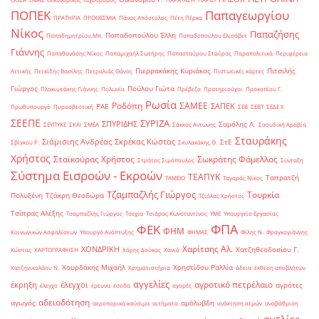
ΠΟΠΕΚ
Παπαγεωργίου
ΠΡΑΤΗΡΙΑ
ΠΡΟΘΕΣΜΙΑ
Πάνας Απόστολος
Πέτη Πέρκα
Νίκος
Παπαζήσης
Παπαδοπούλου Έλλη
Παπαδημητρίου Μπ.
Παπαδοπούλου Ελισάβετ
Γιάννης
Παπαθανάσης Νίκος
Παπαμιχαήλ Σωτήρης
Παπασταύρου Σταύρος
Παραπολιτικά
Περιφέρεια
Πιερρακάκης Κυριάκος
Πιτσιλής
Αττικής
Πετκίδης Βασίλης
Πετραλιάς Θάνος
Πιστωτικές κάρτες
Γιώργος
Πούλου Γιώτα
Πλακιωτάκης Γιάννης
Πολωνία
Πρέβεζα
Πρατηριούχοι
Προκοπίου Γ.
Ρωσία
Ροδόπη
ΣΑΜΕΕ
ΣΑΠΕΚ
ΡΑΕ
Πρωθυπουργό
Πυροσβεστική
ΣΕΒ
ΣΕΒΤ
ΣΕΔΕ ΙΙ
ΣΕΕΠΕ
ΣΥΡΙΖΑ
ΣΠΥΡΙΔΗΣ
Σαμόλης Λ.
ΣΕΥΠΥΚΕ
ΣΚΑΙ
ΣΜΕΑ
Σάκκος Αντώνης
Σαουδική Αραβία
Σταυράκης
Σιάμισιης Ανδρέας
Σκρέκας Κώστας
ΣτΕ
Σβίγκου Ρ.
Σκυλακάκης Θ.
Χρήστος
Σταϊκούρας Χρήστος
Σωκράτης Φάμελλος
Στράτος Σιμόπουλος
Σύνταξη
Σύστημα Εισροών - Εκροών
ΤΕΑΠΥΚ
Ταπρατζή
ΤΑΜΕΙΟ
Ταγαράς Νίκος
Τζαμπαζλής Γιώργος
Τουρκία
Πολυξένη
Τζάκρη Θεοδώρα
Τζιόλας Χρήστος
Τσίπρας Αλέξης
Τσαμπαζλής Γιώργος
Τσεχία
Τσιάρας Κωνσταντίνος
ΥΜΕ
Υπουργείο Εργασίας
ΦΠΑ
ΦΕΚ
ΦΗΜ
Κοινωνικών Ασφαλίσεων
Υπουργό Ανάπτυξης
ΦΗΜΑΣ
Φίλης Ν.
Φραγκογιάννης
Χαρίτσης Αλ.
ΧΟΝΔΡΙΚΗ
Χατζηθεοδοσίου Γ.
Κώστας
ΧΑΡΤΟΓΡΑΦΗΣΗ
Χάρης Δούκας
Χανιά
Χουρδάκης Μιχαήλ
Χρηστίδου Ραλλία
Χατζηνικολάου Ν.
Χρηματιστήριο
άδεια
έκθεση αποβλήτων
αγγελίες
αγροτικό πετρέλαιο
έκρηξη
έλεγχοι
αγρότες
έλεγχο
έρευνα
έσοδα
αγορές
αδειοδότηση
αγωγός
αμόλυβδη
αεροπορικά καύσιμα
αιτήματα
ανάκτηση ατμών
αναβάθμιση