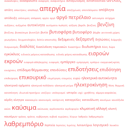
αντλίες
ανασφάλιστα
ανταγωνισμός
ανταποδοτικά
ανακαλύψεις
αναφορές
αναψυκτήρια
απεργία
απόβλητα
απάτη
απαιτήσεις
απαλλαγή
αποζημίωση
αποτελέσματα
αργό πετρέλαιο
απόδειξη
απόσυρση
απόφαση
αργία
αργό
αστυνομία
ατύχημα
βενζίνη
αυτοκίνητα
αυξήσεις
αυξημένα
αυτόματοι πωλητές
αύξηση
βαρέλι
βενζίνες
βυτιοφόρα
βυτιοφόρο
βυτίο
βενζίνης
βιοκαύσιμα
βιοντίζελ
βόμβα
γειτονικές χώρες
δεξαμενή
δεξαμενές
δηλώσεις
γεωτρήσεις
δειγματοληψίες
δελτίο αποστολής
διάρρηξη
διαλύτες
διυλιστήρια
διασύνδεση ταμειακών
διαγωνισμός
δικαστήριο
δόση
δώρα
εισροών
εγκύκλιος
ειδικούς φόρους κατανάλωσης
ειδικός φόρος κατανάλωσης
εκροών
εμπάργκο
εισφορά αλληλεγγύης
εισφορές
εμπρησμός
εμπόριο
ενεργειακή κρίση
επιδοτήσεις
επιδότηση
επίδομα θέρμανσης
επενδύσεις
ενισχύσεις
επικουρικό
ηλεκτρικά αυτοκίνητα
ευρώ
επιθεώρηση
επιμέτρηση
εταιρείες
ηλεκτροκίνηση
ηλεκτρικά οχήματα
ηλεκτρικά ποδήλατα
ηλεκτρικό ρεύμα
θέση
θερμική
ιστορία
καταπόνηση
ιδιωτικά πρατήρια
ισοζύγιο
ισολογισμοί
ισχύ
ιχνηθέτης
κάμερα ασφαλείας
κέρδη
κίνητρα
καταγγελίες
κατανάλωση
κακοκαιρία
κανονισμός
κατάρτιση
καυσίμων
καυσόξυλα
καύσιμα
κλιματική αλλαγή
κλοπή
καύσι
καύσωνας
κερδοσκοπία
κερδοφορία
καυσίμων
κράνος
κράτος
κυβέρνηση
κυβικά
κυρώσεις
λίτρων
λαθραία
λαθρεμπορία
λαθρεμπόριο
λογισμικό
ληστεία
λιπαντήρια
ληστείες
λιγνίτης
λουκέτο