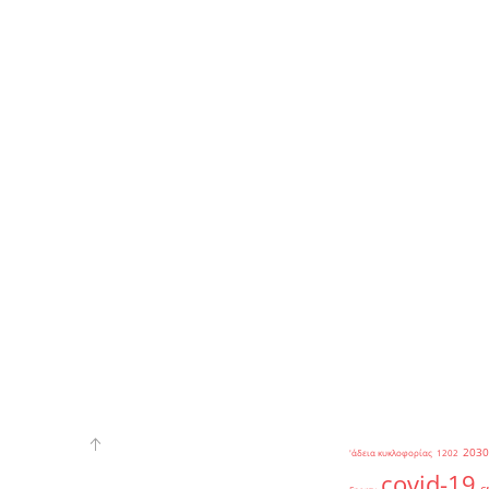
2030
'άδεια κυκλοφορίας
1202
covid-19
c