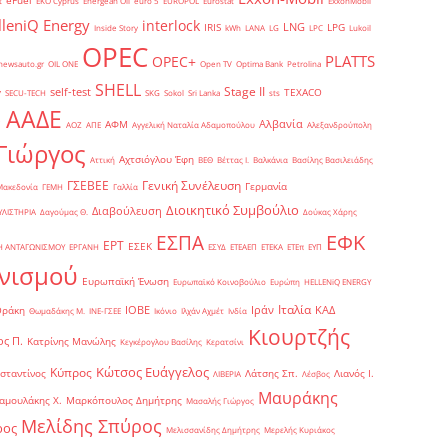
eFuel
t
EKO Cyprus
Energean Oil
euro 5
EUROPOL
Eurostat
ExxonMobil
lleniQ Energy
interlock
LNG
IRIS
LPG
Inside Story
kWh
LANA
LG
LPC
Lukoil
OPEC
PLATTS
OPEC+
newsauto.gr
OIL ONE
Open TV
Optima Bank
Petrolina
SHELL
Stage II
self-test
y
TEXACO
SECU-TECH
SKG
Sokol
Sri Lanka
sts
ΑΑΔΕ
Αλβανία
ΑΦΜ
1
ΑΟΖ
ΑΠΕ
Αγγελική Ναταλία Αδαμοπούλου
Αλεξανδρούπολη
Γιώργος
Αχτσιόγλου Έφη
Αττική
ΒΕΘ
Βέττας Ι.
Βαλκάνια
Βασίλης Βασιλειάδης
Γενική Συνέλευση
ΓΣΕΒΕΕ
Γερμανία
Μακεδονία
ΓΕΜΗ
Γαλλία
Διοικητικό Συμβούλιο
Διαβούλευση
ΥΛΙΣΤΗΡΙΑ
Δαγούμας Θ.
Δούκας Χάρης
ΕΦΚ
ΕΣΠΑ
ΕΡΤ
ΕΣΕΚ
Η ΑΝΤΑΓΩΝΙΣΜΟΥ
ΕΡΓΑΝΗ
ΕΣΥΔ
ΕΤΕΑΕΠ
ΕΤΕΚΑ
ΕΤΕπ
ΕΥΠ
νισμού
Ευρωπαϊκή Ένωση
Ευρωπαϊκό Κοινοβούλιο
Ευρώπη
ΗELLENiQ ENERGY
Ιταλία
ΙΟΒΕ
Ιράν
ΚΑΔ
Θράκη
Θωμαδάκης Μ.
ΙΝΕ-ΓΣΕΕ
Ικόνιο
Ιλχάν Αχμέτ
Ινδία
Κιουρτζής
ς Π.
Κατρίνης Μανώλης
Κεγκέρογλου Βασίλης
Κερατσίνι
Κώτσος Ευάγγελος
Κύπρος
σταντίνος
Λάτσης Σπ.
Λιανός Ι.
ΛΙΒΕΡΙΑ
Λέσβος
Μαυράκης
αμουλάκης Χ.
Μαρκόπουλος Δημήτρης
Μασαλής Γιώργος
Μελίδης Σπύρος
ρος
Μελισσανίδης Δημήτρης
Μερελής Κυριάκος