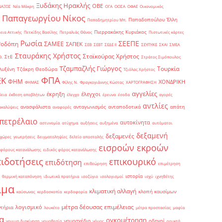
Ξυδάκης Ηρακλής
ΟΒΕ
ΝΑΞΟΣ
Νέα Μάκρη
ΟΓΑ
ΟΟΣΑ
ΟΦΑΕ
Οικονομικός
Παπαγεωργίου Νίκος
Παπαδοπούλου Έλλη
Παπαδημητρίου Μπ.
Πιερρακάκης Κυριάκος
εια Αττικής
Πετκίδης Βασίλης
Πετραλιάς Θάνος
Πιστωτικές κάρτες
Ρωσία
ΣΕΕΠΕ
Ροδόπη
ΣΑΜΕΕ
ΣΑΠΕΚ
ΣΕΒ
ΣΕΒΤ
ΣΕΔΕ ΙΙ
ΣΕΥΠΥΚΕ
ΣΚΑΙ
ΣΜΕΑ
Σταυράκης Χρήστος
Σταϊκούρας Χρήστος
ΣτΕ
Θ.
Στράτος Σιμόπουλος
Τζαμπαζλής Γιώργος
Τουρκία
λυξένη
Τζάκρη Θεοδώρα
Τζιόλας Χρήστος
ΦΠΑ
ΕΚ
ΦΗΜ
ΧΟΝΔΡΙΚΗ
ΦΗΜΑΣ
Φίλης Ν.
Φραγκογιάννης Κώστας
ΧΑΡΤΟΓΡΑΦΗΣΗ
αγγελίες
έκρηξη
έλεγχοι
δεια
έκθεση αποβλήτων
έλεγχο
έρευνα
έσοδα
αγορές
αντλίες
ανασφάλιστα
ανταγωνισμός
ανταποδοτικά
απάτη
ακαλύψεις
αναφορές
πετρέλαιο
αυτοκίνητα
αστυνομία
ατύχημα
αυξήσεις
αυξημένα
αυτόματοι
δεξαμενή
δεξαμενές
 χώρες
γεωτρήσεις
δειγματοληψίες
δελτίο αποστολής
εισροών εκροών
 φόρους κατανάλωσης
ειδικός φόρος κατανάλωσης
πιδοτήσεις
επικουρικό
επιδότηση
επιθεώρηση
επιμέτρηση
ιστορία
θερμική καταπόνηση
ιδιωτικά πρατήρια
ισοζύγιο
ισολογισμοί
ισχύ
ιχνηθέτης
ιμα
κλιματική αλλαγή
κλοπή καυσίμων
καύσωνας
κερδοσκοπία
κερδοφορία
μέτρα δέουσας επιμέλειας
λογισμικό
ντήρια
λουκέτο
μέτρα προστασίας
μαφία
α
ογκομέτρηση
νομοσχέδιο
οδηγοί
νομιμη διακίνηση
νομοθεσία
νόμος
ορυκτά