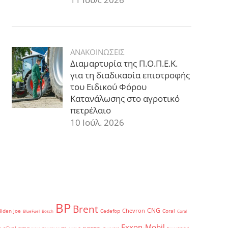
ΑΝΑΚΟΙΝΩΣΕΙΣ
Διαμαρτυρία της Π.Ο.Π.Ε.Κ.
για τη διαδικασία επιστροφής
του Ειδικού Φόρου
Κατανάλωσης στο αγροτικό
πετρέλαιο
10 Ιούλ. 2026
BP
Brent
CNG
Chevron
Biden Joe
Cedefop
Coral
BlueFuel
Bosch
Coral
Exxon-Mobil