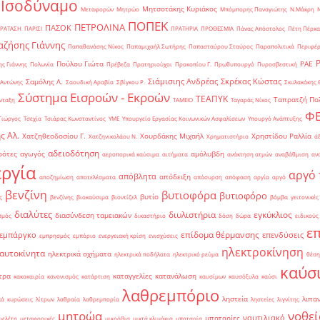
 Ισοδύναμο
Μητσοτάκης Κυριάκος
Μεταφορών
Μητρώο
Μπόμπορης Παναγιώτης
Ν.Μάκρη
ΠΟΠΕΚ
ΠΕΤΡΟΛΙΝΑ
ΠΑΣΟΚ
ΡΑΤΑΣΗ
ΠΑΡΙΣΙ
ΠΡΑΤΗΡΙΑ
ΠΡΟΘΕΣΜΙΑ
Πάνας Απόστολος
Πέτη Πέρκα
ζήσης Γιάννης
Παπαθανάσης Νίκος
Παπαμιχαήλ Σωτήρης
Παπασταύρου Σταύρος
Παραπολιτικά
Περιφέρ
Πούλου Γιώτα
ΡΑΕ
ς Γιάννης
Πολωνία
Πρέβεζα
Πρατηριούχοι
Προκοπίου Γ.
Πρωθυπουργό
Πυροσβεστική
Σιάμισιης Ανδρέας
Σκρέκας Κώστας
Σαμόλης Λ.
 Αντώνης
Σαουδική Αραβία
Σβίγκου Ρ.
Σκυλακάκης 
Σύστημα Εισροών - Εκροών
ΤΕΑΠΥΚ
Ταπρατζή Πο
νταξη
ΤΑΜΕΙΟ
Ταγαράς Νίκος
Φ
Γιώργος
Τσεχία
Τσιάρας Κωνσταντίνος
ΥΜΕ
Υπουργείο Εργασίας Κοινωνικών Ασφαλίσεων
Υπουργό Ανάπτυξης
ς Αλ.
Χατζηθεοδοσίου Γ.
Χουρδάκης Μιχαήλ
Χρηστίδου Ραλλία
Χατζηνικολάου Ν.
Χρηματιστήριο
ά
αδειοδότηση
ρότες
αγωγός
αμόλυβδη
αεροπορικά καύσιμα
αιτήματα
ανάκτηση ατμών
αναβάθμιση
αν
ργία
αργό 
απόβλητα
απόδειξη
αποζημίωση
αποτελέσματα
απόσυρση
απόφαση
αργία
αργό
βενζίνη
βυτιοφόρα
βυτιοφόρο
βυτίο
ς
βενζίνης
βιοκαύσιμα
βιοντίζελ
βόμβα
γειτονικές
διαλύτες
διυλιστήρια
εγκύκλιος
διασύνδεση ταμειακών
σμός
δικαστήριο
δόση
δώρα
ειδικούς
ε
επίδομα θέρμανσης
εμπάργκο
επενδύσεις
εμπρησμός
εμπόριο
ενεργειακή κρίση
ενισχύσεις
ηλεκτροκίνηση
 αυτοκίνητα
ηλεκτρικά οχήματα
ηλεκτρικά ποδήλατα
ηλεκτρικό ρεύμα
θέση
καύσ
τρα
καταγγελίες
κατανάλωση
κακοκαιρία
κανονισμός
κατάρτιση
καυσίμων
καυσόξυλα
καύσι
λαθρεμπόριο
ληστεία
λιπα
κά
κυρώσεις
λίτρων
λαθραία
λαθρεμπορία
ληστείες
λιγνίτης
νοθεί
μητρώα
ναυτιλιακό
μπαταρίες
μελέτη
μεταφορικές
μικρόβια
μικτά κλιμάκια
μπαταρία