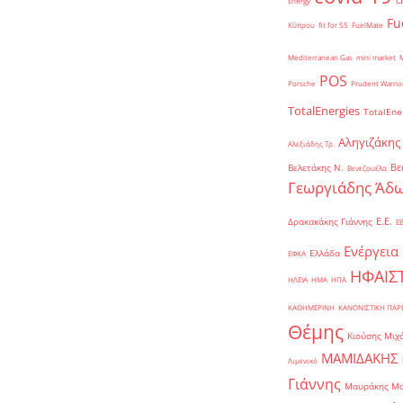
Energy
Fu
Κύπρου
fit for 55
FuelMate
Mediterranean Gas
mini market
POS
Porsche
Prudent Warrio
TotalEnergies
TotalEne
Αληγιζάκης
Αλεξιάδης Τρ.
Βε
Βελετάκης Ν.
Βενεζουέλα
Γεωργιάδης Άδω
Ε.Ε.
Δρακακάκης Γιάννης
Ε
Ενέργεια
Ελλάδα
ΕΦΚΑ
ΗΦΑΙΣ
ΗΛΕΙΑ
ΗΜΑ
ΗΠΑ
ΚΑΘΗΜΕΡΙΝΗ
ΚΑΝΟΝΙΣΤΙΚΗ ΠΑ
Θέμης
Κιούσης Μιχ
ΜΑΜΙΔΑΚΗΣ
Λιμενικό
Γιάννης
Μαυράκης Μ