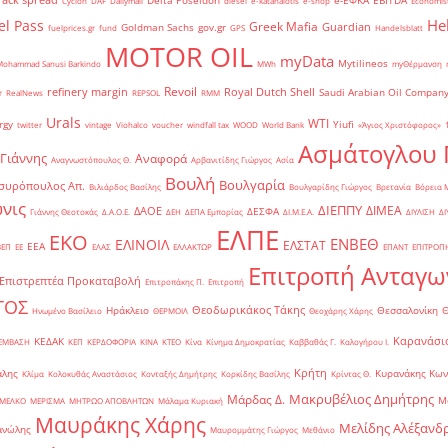
Delta Poseidon
e-ΕΦΚΑ
EBITDA
Cyclon
DAF
Dailymail
diesel
e-katanalotis
e-shop
Economis
He
el Pass
Greek Mafia
Guardian
Goldman Sachs
gov.gr
fuelprices.gr
fund
GPS
Handelsblatt
MOTOR OIL
myData
Mytilineos
Mohammad Sanusi Barkindo
MWh
myΘέρμανση
Revoil
refinery margin
Royal Dutch Shell
Saudi Arabian Oil Compan
r
RealNews
REPSOL
RMM
Urals
WTI
rgy
Yiufi
twitter
vintage
Viohalco
voucher
windfall tax
WOOD
World Bank
«Άγιος Χριστόφορος»
΄
Ασμάτογλου 
 Γιάννης
Αναφορά
Αναγνωστόπουλος Θ.
Αρβανιτίδης Γιώργος
Ασία
Βουλή
Βουλγαρία
συρόπουλος Απ.
Βιλιάρδος Βασίλης
Βουλγαρίδης Γιώργος
Βρετανία
Βόρεια 
νις
ΔΙΕΠΠΥ
ΔΙΜΕΑ
ΔΑΟΕ
ΔΕΣΦΑ
Γιάννης Θεοτοκάς
Δ.Α.Ο.Ε.
ΔΕΗ
ΔΕΠΑ Εμπορίας
ΔΙ.Μ.Ε.Α.
ΔΙΥΛΙΣΗ
ΔΙ
ΕΛΠΕ
ΕΚΟ
ΕΝΒΕΘ
ΕΛΙΝΟΙΛ
ΕΛΣΤΑΤ
ΕΕΑ
ΒΕΠ
ΕΕ
ΕΛΑΣ
ΕΛΛΑΚΤΩΡ
ΕΠΑΝΤ
ΕΠΙΤΡΟΠ
Επιτροπή Ανταγω
Επιστρεπτέα Προκαταβολή
Επιτροπάκης Π.
Επιτροπή
ΤΟΣ
Θεοδωρικάκος Τάκης
Ηράκλειο
Θεσσαλονίκη
Ηνωμένο Βασίλειο
ΘΕΡΜΟΙΛ
Θεοχάρης Χάρης
Καρανάσιο
ΚΕΔΑΚ
ΡΕΜΒΑΣΗ
ΚΕΠ
ΚΕΡΔΟΦΟΡΙΑ
ΚΙΝΑ
ΚΤΕΟ
Κίνα
Κίνημα Δημοκρατίας
Καββαθάς Γ.
Καλογήρου Ι.
Κρήτη
άλης
Κυρανάκης Κων
Κλίμα
Κολοκυθάς Αναστάσιος
Κονταξής Δημήτρης
Κορκίδης Βασίλης
Κρίντας Θ.
Μακρυβέλιος Δημήτρης
Μάρδας Δ.
Μ
ΜΕΛΚΟ
ΜΕΡΙΣΜΑ
ΜΗΤΡΩΟ ΑΠΟΒΛΗΤΩΝ
Μάλαμα Κυριακή
Μαυράκης Χάρης
Μελίδης Αλέξανδ
ανώλης
Μαυρομμάτης Γιώργος
Μεθάνιο