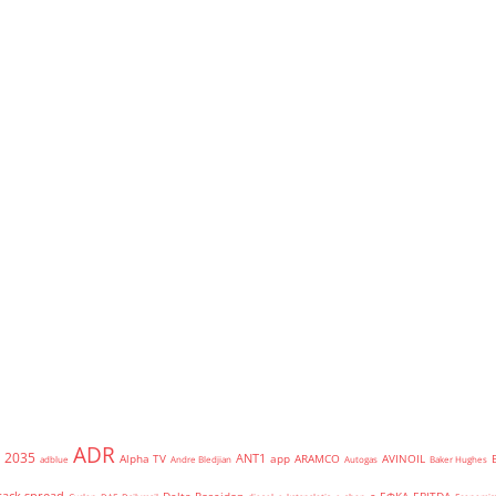
ADR
2035
ANT1
Alpha TV
app
ARAMCO
AVINOIL
adblue
Andre Bledjian
Autogas
Baker Hughes
rack spread