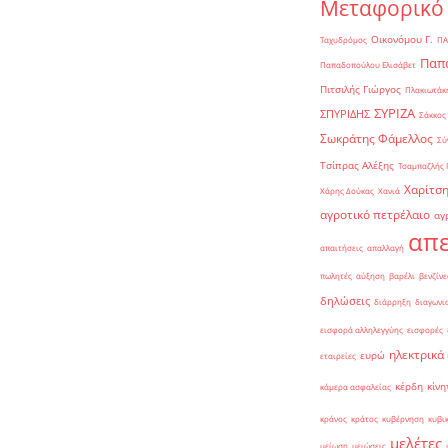
Μεταφορικό
Οικονόμου Γ.
Ταχυδρόμος
ΠΑ
Παπα
Παπαδοπούλου Ελισάβετ
Πιτσιλής Γιώργος
Πλακιωτάκη
ΣΥΡΙΖΑ
ΣΠΥΡΙΔΗΣ
Σάκκος
Σωκράτης Φάμελλος
Σύ
Τσίπρας Αλέξης
Τσαμπαζλής 
Χαρίτση
Χάρης Δούκας
Χανιά
αγροτικό πετρέλαιο
αγ
απε
απαιτήσεις
απαλλαγή
πωλητές
αύξηση
βαρέλι
βενζίνε
δηλώσεις
διάρρηξη
διαγωνι
εισφορά αλληλεγγύης
εισφορές
ηλεκτρικά
ευρώ
εταιρείες
κέρδη
κίνη
κάμερα ασφαλείας
κράνος
κράτος
κυβέρνηση
κυβι
μελέτες
μείωση
μειώσεις