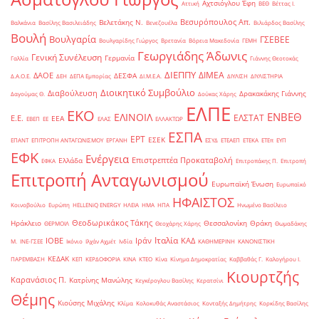
Αχτσιόγλου Έφη
Αττική
ΒΕΘ
Βέττας Ι.
Βεσυρόπουλος Απ.
Βελετάκης Ν.
Βαλκάνια
Βασίλης Βασιλειάδης
Βενεζουέλα
Βιλιάρδος Βασίλης
Βουλή
Βουλγαρία
ΓΣΕΒΕΕ
Βουλγαρίδης Γιώργος
Βρετανία
Βόρεια Μακεδονία
ΓΕΜΗ
Γεωργιάδης Άδωνις
Γενική Συνέλευση
Γερμανία
Γαλλία
Γιάννης Θεοτοκάς
ΔΙΕΠΠΥ
ΔΙΜΕΑ
ΔΑΟΕ
ΔΕΣΦΑ
Δ.Α.Ο.Ε.
ΔΕΗ
ΔΕΠΑ Εμπορίας
ΔΙ.Μ.Ε.Α.
ΔΙΥΛΙΣΗ
ΔΙΥΛΙΣΤΗΡΙΑ
Διοικητικό Συμβούλιο
Διαβούλευση
Δρακακάκης Γιάννης
Δαγούμας Θ.
Δούκας Χάρης
ΕΛΠΕ
ΕΚΟ
ΕΝΒΕΘ
ΕΛΙΝΟΙΛ
ΕΛΣΤΑΤ
Ε.Ε.
ΕΕΑ
ΕΒΕΠ
ΕΕ
ΕΛΑΣ
ΕΛΛΑΚΤΩΡ
ΕΣΠΑ
ΕΡΤ
ΕΣΕΚ
ΕΠΑΝΤ
ΕΠΙΤΡΟΠΗ ΑΝΤΑΓΩΝΙΣΜΟΥ
ΕΡΓΑΝΗ
ΕΣΥΔ
ΕΤΕΑΕΠ
ΕΤΕΚΑ
ΕΤΕπ
ΕΥΠ
ΕΦΚ
Ενέργεια
Επιστρεπτέα Προκαταβολή
Ελλάδα
ΕΦΚΑ
Επιτροπάκης Π.
Επιτροπή
Επιτροπή Ανταγωνισμού
Ευρωπαϊκή Ένωση
Ευρωπαϊκό
ΗΦΑΙΣΤΟΣ
Κοινοβούλιο
Ευρώπη
ΗELLENiQ ENERGY
ΗΛΕΙΑ
ΗΜΑ
ΗΠΑ
Ηνωμένο Βασίλειο
Θεοδωρικάκος Τάκης
Ηράκλειο
Θεσσαλονίκη
Θράκη
ΘΕΡΜΟΙΛ
Θεοχάρης Χάρης
Θωμαδάκης
Ιταλία
ΙΟΒΕ
Ιράν
ΚΑΔ
Μ.
ΙΝΕ-ΓΣΕΕ
Ικόνιο
Ιλχάν Αχμέτ
Ινδία
ΚΑΘΗΜΕΡΙΝΗ
ΚΑΝΟΝΙΣΤΙΚΗ
ΚΕΔΑΚ
ΠΑΡΕΜΒΑΣΗ
ΚΕΠ
ΚΕΡΔΟΦΟΡΙΑ
ΚΙΝΑ
ΚΤΕΟ
Κίνα
Κίνημα Δημοκρατίας
Καββαθάς Γ.
Καλογήρου Ι.
Κιουρτζής
Καρανάσιος Π.
Κατρίνης Μανώλης
Κεγκέρογλου Βασίλης
Κερατσίνι
Θέμης
Κιούσης Μιχάλης
Κλίμα
Κολοκυθάς Αναστάσιος
Κονταξής Δημήτρης
Κορκίδης Βασίλης