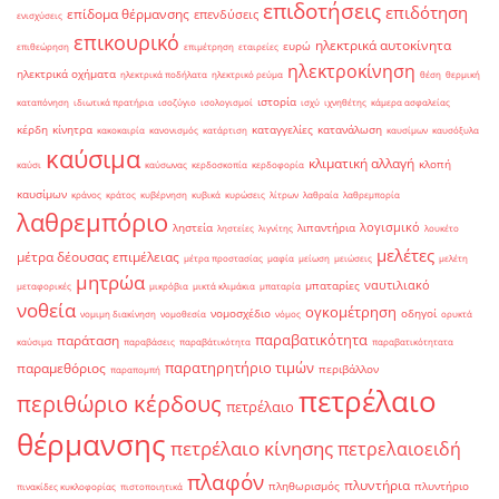
επιδοτήσεις
επιδότηση
επίδομα θέρμανσης
επενδύσεις
ενισχύσεις
επικουρικό
ηλεκτρικά αυτοκίνητα
ευρώ
επιθεώρηση
επιμέτρηση
εταιρείες
ηλεκτροκίνηση
ηλεκτρικά οχήματα
ηλεκτρικά ποδήλατα
ηλεκτρικό ρεύμα
θέση
θερμική
ιστορία
καταπόνηση
ιδιωτικά πρατήρια
ισοζύγιο
ισολογισμοί
ισχύ
ιχνηθέτης
κάμερα ασφαλείας
κέρδη
κίνητρα
καταγγελίες
κατανάλωση
κακοκαιρία
κανονισμός
κατάρτιση
καυσίμων
καυσόξυλα
καύσιμα
κλιματική αλλαγή
κλοπή
καύσι
καύσωνας
κερδοσκοπία
κερδοφορία
καυσίμων
κράνος
κράτος
κυβέρνηση
κυβικά
κυρώσεις
λίτρων
λαθραία
λαθρεμπορία
λαθρεμπόριο
λογισμικό
ληστεία
λιπαντήρια
ληστείες
λιγνίτης
λουκέτο
μελέτες
μέτρα δέουσας επιμέλειας
μέτρα προστασίας
μαφία
μείωση
μειώσεις
μελέτη
μητρώα
ναυτιλιακό
μπαταρίες
μεταφορικές
μικρόβια
μικτά κλιμάκια
μπαταρία
νοθεία
ογκομέτρηση
νομοσχέδιο
οδηγοί
νομιμη διακίνηση
νομοθεσία
νόμος
ορυκτά
παραβατικότητα
παράταση
καύσιμα
παραβάσεις
παραβάτικότητα
παραβατικότητατα
παρατηρητήριο τιμών
παραμεθόριος
περιβάλλον
παραπομπή
πετρέλαιο
περιθώριο κέρδους
πετρέλαιο
θέρμανσης
πετρέλαιο κίνησης
πετρελαιοειδή
πλαφόν
πλυντήρια
πληθωρισμός
πλυντήριο
πινακίδες κυκλοφορίας
πιστοποιητικά