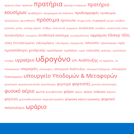
πρατήρια
πρατήριο
πράσινο τέλος
πρακτικό
πρατήριο ενέργειας
καυσίμων
προδιαγραφές
προθεσμία
προβλήματα
προγραμματικές δηλώσεις
πρόστιμα
πρόσωπα
πυρκαγιά
προμέτρηση
πρωταθλητές
πτωχευτικός
ρεύμα
ρούβλια
συνάντηση
ρύπανση
ρύποι
σούπερ μάρκετ
στάθμη
στατιστικά
συμμορία
συνέδριο
συνέντευξη τύπου
τάνκερ
τέλη
σφράγιση
συναντήσεις
συνθετικά καύσιμα
συνεργεία
συνταξιοδότηση
τελωνείο
τέλος Επιτηδεύματος
ταξινομήσεις
τιμές
ταξινόμηση
τεκμηρίωση
τηλεδιάσκεψη
τιμοκατάλογοι χονδρικής
τιμολόγηση
τιμολόγιο
τολουόλη
τιμών
τράπεζες
τροπολογία
υδρογόνο
υγραέριο
υπ. Ανάπτυξης
τσιγάρο
υπ. Εργασίας
υπ.
υπερκέρδη
υπουργείο Ανάπτυξης
υπουργείο
Οικονομικών
υποτροφίες
υπουργείο Ενέργειας
υπουργείο Υποδομών & Μεταφορών
Οικονομικών
φορτιστές
φορτηγά
φορολογία
φορολογικά έσοδα
φορολόγηση
φυσικές καταστροφές
φυσικό αέριο
φόροι
φωτιά
φόρος άνθρακα
φωτοβολταϊκά
φόρος
φόρους
φόρτιση
ψηφιακό
ψηφιακή κάρτα εργασίας
χρονοκαθυστέρηση
ψηφιακά εργαλεία
ωράριο
πελατολόγιο