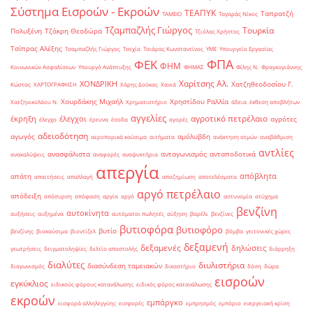
Σύστημα Εισροών - Εκροών
ΤΕΑΠΥΚ
Ταπρατζή
ΤΑΜΕΙΟ
Ταγαράς Νίκος
Τζαμπαζλής Γιώργος
Τουρκία
Πολυξένη
Τζάκρη Θεοδώρα
Τζιόλας Χρήστος
Τσίπρας Αλέξης
Τσαμπαζλής Γιώργος
Τσεχία
Τσιάρας Κωνσταντίνος
ΥΜΕ
Υπουργείο Εργασίας
ΦΠΑ
ΦΕΚ
ΦΗΜ
Κοινωνικών Ασφαλίσεων
Υπουργό Ανάπτυξης
ΦΗΜΑΣ
Φίλης Ν.
Φραγκογιάννης
Χαρίτσης Αλ.
ΧΟΝΔΡΙΚΗ
Χατζηθεοδοσίου Γ.
Κώστας
ΧΑΡΤΟΓΡΑΦΗΣΗ
Χάρης Δούκας
Χανιά
Χουρδάκης Μιχαήλ
Χρηστίδου Ραλλία
Χατζηνικολάου Ν.
Χρηματιστήριο
άδεια
έκθεση αποβλήτων
αγγελίες
αγροτικό πετρέλαιο
έκρηξη
έλεγχοι
αγρότες
έλεγχο
έρευνα
έσοδα
αγορές
αδειοδότηση
αγωγός
αμόλυβδη
αεροπορικά καύσιμα
αιτήματα
ανάκτηση ατμών
αναβάθμιση
αντλίες
ανασφάλιστα
ανταγωνισμός
ανταποδοτικά
ανακαλύψεις
αναφορές
αναψυκτήρια
απεργία
απόβλητα
απάτη
απαιτήσεις
απαλλαγή
αποζημίωση
αποτελέσματα
αργό πετρέλαιο
απόδειξη
απόσυρση
απόφαση
αργία
αργό
αστυνομία
ατύχημα
βενζίνη
αυτοκίνητα
αυξήσεις
αυξημένα
αυτόματοι πωλητές
αύξηση
βαρέλι
βενζίνες
βυτιοφόρα
βυτιοφόρο
βυτίο
βενζίνης
βιοκαύσιμα
βιοντίζελ
βόμβα
γειτονικές χώρες
δεξαμενή
δεξαμενές
δηλώσεις
γεωτρήσεις
δειγματοληψίες
δελτίο αποστολής
διάρρηξη
διαλύτες
διυλιστήρια
διασύνδεση ταμειακών
διαγωνισμός
δικαστήριο
δόση
δώρα
εισροών
εγκύκλιος
ειδικούς φόρους κατανάλωσης
ειδικός φόρος κατανάλωσης
εκροών
εμπάργκο
εισφορά αλληλεγγύης
εισφορές
εμπρησμός
εμπόριο
ενεργειακή κρίση