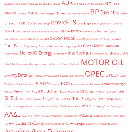
ADR
2035
ANT1
2030
Alpha TV
app
'άδεια κυκλοφορίας
1202
adblue
Andre Bledjian
BP
Brent
ARAMCO
AVINOIL
Biden Joe
Cedefop
Autogas
Baker Hughes
BlueFuel
Bosch
covid-19
CNG
Chevron
crack spread
Coral
Coral Energy
Cyclon
DAF
Dailymail
Delta Poseidon
e-ΕΦΚΑ
EBITDA
eFuel
diesel
e-katanalotis
e-shop
Economist
EKO Cyprus
Exxon-Mobil
Energean Oil
euro 5
EUROPOL
Eurostat
ExxonMobil Κύπρου
fit for 55
FuelMate
Fuel Pass
Greek Mafia
Guardian
Goldman Sachs
gov.gr
fuelprices.gr
fund
GPS
HelleniQ Energy
interlock
LNG
IRIS
LPG
Handelsblatt
Inside Story
kWh
LANA
LG
LPC
MOTOR OIL
Lukoil
Mediterranean Gas
mini market
Mohammad Sanusi Barkindo
OPEC
myData
OPEC+
Mytilineos
MWh
myΘέρμανση
newsauto.gr
OIL ONE
Open
POS
PLATTS
refinery margin
TV
Optima Bank
Petrolina
Porsche
Prudent Warrior
RealNews
Revoil
Royal Dutch Shell
self-test
Saudi Arabian Oil Company
REPSOL
RMM
SECU-TECH
SHELL
TotalEnergies
Stage II
TEXACO
TotalEnergy
SKG
Sokol
Sri Lanka
sts
twitter
Urals
WTI
Yiufi
vintage
Viohalco
voucher
windfall tax
WOOD
World Bank
«Άγιος Χριστόφορος»
΄1
ΑΑΔΕ
Αλβανία
ΑΦΜ
ΑΟΖ
ΑΠΕ
Αγγελική Ναταλία Αδαμοπούλου
Αλεξανδρούπολη
Αλεξιάδης
Αληγιζάκης Γιάννης
Αναφορά
Τρ.
Αναγνωστόπουλος Θ.
Αρβανιτίδης Γιώργος
Ασία
Ασμάτογλου Γιώργος