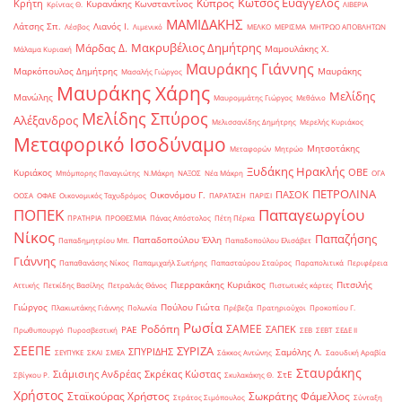
Κώτσος Ευάγγελος
Κύπρος
Κρήτη
Κυρανάκης Κωνσταντίνος
Κρίντας Θ.
ΛΙΒΕΡΙΑ
ΜΑΜΙΔΑΚΗΣ
Λάτσης Σπ.
Λιανός Ι.
Λέσβος
Λιμενικό
ΜΕΛΚΟ
ΜΕΡΙΣΜΑ
ΜΗΤΡΩΟ ΑΠΟΒΛΗΤΩΝ
Μακρυβέλιος Δημήτρης
Μάρδας Δ.
Μαμουλάκης Χ.
Μάλαμα Κυριακή
Μαυράκης Γιάννης
Μαρκόπουλος Δημήτρης
Μαυράκης
Μασαλής Γιώργος
Μαυράκης Χάρης
Μελίδης
Μανώλης
Μαυρομμάτης Γιώργος
Μεθάνιο
Μελίδης Σπύρος
Αλέξανδρος
Μελισσανίδης Δημήτρης
Μερελής Κυριάκος
Μεταφορικό Ισοδύναμο
Μητσοτάκης
Μεταφορών
Μητρώο
Ξυδάκης Ηρακλής
ΟΒΕ
Κυριάκος
Μπόμπορης Παναγιώτης
Ν.Μάκρη
ΝΑΞΟΣ
Νέα Μάκρη
ΟΓΑ
ΠΕΤΡΟΛΙΝΑ
ΠΑΣΟΚ
Οικονόμου Γ.
ΟΟΣΑ
ΟΦΑΕ
Οικονομικός Ταχυδρόμος
ΠΑΡΑΤΑΣΗ
ΠΑΡΙΣΙ
ΠΟΠΕΚ
Παπαγεωργίου
ΠΡΑΤΗΡΙΑ
ΠΡΟΘΕΣΜΙΑ
Πάνας Απόστολος
Πέτη Πέρκα
Νίκος
Παπαζήσης
Παπαδοπούλου Έλλη
Παπαδημητρίου Μπ.
Παπαδοπούλου Ελισάβετ
Γιάννης
Παπαθανάσης Νίκος
Παπαμιχαήλ Σωτήρης
Παπασταύρου Σταύρος
Παραπολιτικά
Περιφέρεια
Πιερρακάκης Κυριάκος
Πιτσιλής
Αττικής
Πετκίδης Βασίλης
Πετραλιάς Θάνος
Πιστωτικές κάρτες
Γιώργος
Πούλου Γιώτα
Πλακιωτάκης Γιάννης
Πολωνία
Πρέβεζα
Πρατηριούχοι
Προκοπίου Γ.
Ρωσία
Ροδόπη
ΣΑΜΕΕ
ΣΑΠΕΚ
ΡΑΕ
Πρωθυπουργό
Πυροσβεστική
ΣΕΒ
ΣΕΒΤ
ΣΕΔΕ ΙΙ
ΣΕΕΠΕ
ΣΥΡΙΖΑ
ΣΠΥΡΙΔΗΣ
Σαμόλης Λ.
ΣΕΥΠΥΚΕ
ΣΚΑΙ
ΣΜΕΑ
Σάκκος Αντώνης
Σαουδική Αραβία
Σταυράκης
Σιάμισιης Ανδρέας
Σκρέκας Κώστας
ΣτΕ
Σβίγκου Ρ.
Σκυλακάκης Θ.
Χρήστος
Σταϊκούρας Χρήστος
Σωκράτης Φάμελλος
Στράτος Σιμόπουλος
Σύνταξη