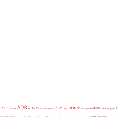
ADR
2035
ANT1
Alpha TV
app
ARAMCO
AVINOIL
adblue
Andre Bledjian
Autogas
Baker Hughes
rack spread