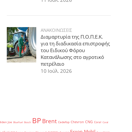
ΑΝΑΚΟΙΝΩΣΕΙΣ
Διαμαρτυρία της Π.Ο.Π.Ε.Κ.
για τη διαδικασία επιστροφής
του Ειδικού Φόρου
Κατανάλωσης στο αγροτικό
πετρέλαιο
10 Ιούλ. 2026
BP
Brent
CNG
Chevron
Biden Joe
Cedefop
Coral
BlueFuel
Bosch
Coral
Exxon-Mobil