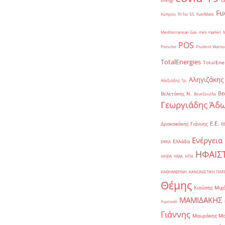
Energy
Fu
Κύπρου
fit for 55
FuelMate
Mediterranean Gas
mini market
POS
Porsche
Prudent Warrio
TotalEnergies
TotalEne
Αληγιζάκης
Αλεξιάδης Τρ.
Βε
Βελετάκης Ν.
Βενεζουέλα
Γεωργιάδης Άδω
Ε.Ε.
Δρακακάκης Γιάννης
Ε
Ενέργεια
Ελλάδα
ΕΦΚΑ
ΗΦΑΙΣ
ΗΛΕΙΑ
ΗΜΑ
ΗΠΑ
ΚΑΘΗΜΕΡΙΝΗ
ΚΑΝΟΝΙΣΤΙΚΗ ΠΑ
Θέμης
Κιούσης Μιχ
ΜΑΜΙΔΑΚΗΣ
Λιμενικό
Γιάννης
Μαυράκης Μ