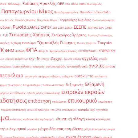
Ξυδάκης Ηρακλής
ΟΒΕ
ΝΑΞΟΣ
Νέα Μάκρη
ΟΓΑ
ΟΟΣΑ
ΟΦΑΕ
Οικονομικός
Παπαγεωργίου Νίκος
Παπαδοπούλου Έλλη
Παπαδημητρίου Μπ.
Πιερρακάκης Κυριάκος
εια Αττικής
Πετκίδης Βασίλης
Πετραλιάς Θάνος
Πιστωτικές κάρτες
Ρωσία
ΣΕΕΠΕ
Ροδόπη
ΣΑΜΕΕ
ΣΑΠΕΚ
ΣΕΒ
ΣΕΒΤ
ΣΕΔΕ ΙΙ
ΣΕΥΠΥΚΕ
ΣΚΑΙ
ΣΜΕΑ
Σταυράκης Χρήστος
Σταϊκούρας Χρήστος
ΣτΕ
Θ.
Στράτος Σιμόπουλος
Τζαμπαζλής Γιώργος
Τουρκία
λυξένη
Τζάκρη Θεοδώρα
Τζιόλας Χρήστος
ΦΠΑ
ΕΚ
ΦΗΜ
ΧΟΝΔΡΙΚΗ
ΦΗΜΑΣ
Φίλης Ν.
Φραγκογιάννης Κώστας
ΧΑΡΤΟΓΡΑΦΗΣΗ
αγγελίες
έκρηξη
έλεγχοι
δεια
έκθεση αποβλήτων
έλεγχο
έρευνα
έσοδα
αγορές
αντλίες
ανασφάλιστα
ανταγωνισμός
ανταποδοτικά
απάτη
ακαλύψεις
αναφορές
πετρέλαιο
αυτοκίνητα
αστυνομία
ατύχημα
αυξήσεις
αυξημένα
αυτόματοι
δεξαμενή
δεξαμενές
 χώρες
γεωτρήσεις
δειγματοληψίες
δελτίο αποστολής
εισροών εκροών
 φόρους κατανάλωσης
ειδικός φόρος κατανάλωσης
πιδοτήσεις
επικουρικό
επιδότηση
επιθεώρηση
επιμέτρηση
ιστορία
θερμική καταπόνηση
ιδιωτικά πρατήρια
ισοζύγιο
ισολογισμοί
ισχύ
ιχνηθέτης
ιμα
κλιματική αλλαγή
κλοπή καυσίμων
καύσωνας
κερδοσκοπία
κερδοφορία
μέτρα δέουσας επιμέλειας
λογισμικό
ντήρια
λουκέτο
μέτρα προστασίας
μαφία
α
ογκομέτρηση
νομοσχέδιο
οδηγοί
νομιμη διακίνηση
νομοθεσία
νόμος
ορυκτά