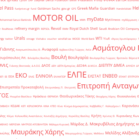
Delta Poseidon
e-ΕΦΚΑ
EBITDA
Cyclon
DAF
Dailymail
diesel
e-katanalotis
e-shop
Economis
He
el Pass
Greek Mafia
Guardian
Goldman Sachs
gov.gr
fuelprices.gr
fund
GPS
Handelsblatt
MOTOR OIL
myData
Mytilineos
Mohammad Sanusi Barkindo
MWh
myΘέρμανση
Revoil
refinery margin
Royal Dutch Shell
Saudi Arabian Oil Compan
r
RealNews
REPSOL
RMM
Urals
WTI
rgy
Yiufi
twitter
vintage
Viohalco
voucher
windfall tax
WOOD
World Bank
«Άγιος Χριστόφορος»
΄
Ασμάτογλου 
 Γιάννης
Αναφορά
Αναγνωστόπουλος Θ.
Αρβανιτίδης Γιώργος
Ασία
Βουλή
Βουλγαρία
συρόπουλος Απ.
Βιλιάρδος Βασίλης
Βουλγαρίδης Γιώργος
Βρετανία
Βόρεια 
νις
ΔΙΕΠΠΥ
ΔΙΜΕΑ
ΔΑΟΕ
ΔΕΣΦΑ
Γιάννης Θεοτοκάς
Δ.Α.Ο.Ε.
ΔΕΗ
ΔΕΠΑ Εμπορίας
ΔΙ.Μ.Ε.Α.
ΔΙΥΛΙΣΗ
ΔΙ
ΕΛΠΕ
ΕΚΟ
ΕΝΒΕΘ
ΕΛΙΝΟΙΛ
ΕΛΣΤΑΤ
ΕΕΑ
ΒΕΠ
ΕΕ
ΕΛΑΣ
ΕΛΛΑΚΤΩΡ
ΕΠΑΝΤ
ΕΠΙΤΡΟΠ
Επιτροπή Ανταγω
Επιστρεπτέα Προκαταβολή
Επιτροπάκης Π.
Επιτροπή
ΤΟΣ
Θεοδωρικάκος Τάκης
Ηράκλειο
Θεσσαλονίκη
Ηνωμένο Βασίλειο
ΘΕΡΜΟΙΛ
Θεοχάρης Χάρης
Καρανάσιο
ΚΕΔΑΚ
ΡΕΜΒΑΣΗ
ΚΕΠ
ΚΕΡΔΟΦΟΡΙΑ
ΚΙΝΑ
ΚΤΕΟ
Κίνα
Κίνημα Δημοκρατίας
Καββαθάς Γ.
Καλογήρου Ι.
Κρήτη
άλης
Κυρανάκης Κων
Κλίμα
Κολοκυθάς Αναστάσιος
Κονταξής Δημήτρης
Κορκίδης Βασίλης
Κρίντας Θ.
Μακρυβέλιος Δημήτρης
Μάρδας Δ.
Μ
ΜΕΛΚΟ
ΜΕΡΙΣΜΑ
ΜΗΤΡΩΟ ΑΠΟΒΛΗΤΩΝ
Μάλαμα Κυριακή
Μαυράκης Χάρης
Μελίδης Αλέξανδ
ανώλης
Μαυρομμάτης Γιώργος
Μεθάνιο