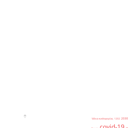
2030
'άδεια κυκλοφορίας
1202
covid-19
c