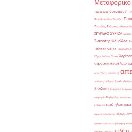
Μεταφορικό
Οικονόμου Γ.
Ταχυδρόμος
ΠΑ
Παπα
Παπαδοπούλου Ελισάβετ
Πιτσιλής Γιώργος
Πλακιωτάκη
ΣΥΡΙΖΑ
ΣΠΥΡΙΔΗΣ
Σάκκος
Σωκράτης Φάμελλος
Σύ
Τσίπρας Αλέξης
Τσαμπαζλής 
Χαρίτση
Χάρης Δούκας
Χανιά
αγροτικό πετρέλαιο
αγ
απε
απαιτήσεις
απαλλαγή
πωλητές
αύξηση
βαρέλι
βενζίνε
δηλώσεις
διάρρηξη
διαγωνι
εισφορά αλληλεγγύης
εισφορές
ηλεκτρικά
ευρώ
εταιρείες
κέρδη
κίνη
κάμερα ασφαλείας
κράνος
κράτος
κυβέρνηση
κυβι
μελέτες
μείωση
μειώσεις