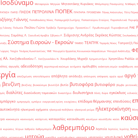
 Ισοδύναμο
Μητσοτάκης Κυριάκος
Μεταφορών
Μητρώο
Μπόμπορης Παναγιώτης
Ν.Μάκρη
ΠΟΠΕΚ
ΠΕΤΡΟΛΙΝΑ
ΠΑΣΟΚ
ΡΑΤΑΣΗ
ΠΑΡΙΣΙ
ΠΡΑΤΗΡΙΑ
ΠΡΟΘΕΣΜΙΑ
Πάνας Απόστολος
Πέτη Πέρκα
ζήσης Γιάννης
Παπαθανάσης Νίκος
Παπαμιχαήλ Σωτήρης
Παπασταύρου Σταύρος
Παραπολιτικά
Περιφέρ
Πούλου Γιώτα
ΡΑΕ
ς Γιάννης
Πολωνία
Πρέβεζα
Πρατηριούχοι
Προκοπίου Γ.
Πρωθυπουργό
Πυροσβεστική
Σιάμισιης Ανδρέας
Σκρέκας Κώστας
Σαμόλης Λ.
 Αντώνης
Σαουδική Αραβία
Σβίγκου Ρ.
Σκυλακάκης 
Σύστημα Εισροών - Εκροών
ΤΕΑΠΥΚ
Ταπρατζή Πο
νταξη
ΤΑΜΕΙΟ
Ταγαράς Νίκος
Φ
Γιώργος
Τσεχία
Τσιάρας Κωνσταντίνος
ΥΜΕ
Υπουργείο Εργασίας Κοινωνικών Ασφαλίσεων
Υπουργό Ανάπτυξης
ς Αλ.
Χατζηθεοδοσίου Γ.
Χουρδάκης Μιχαήλ
Χρηστίδου Ραλλία
Χατζηνικολάου Ν.
Χρηματιστήριο
ά
αδειοδότηση
ρότες
αγωγός
αμόλυβδη
αεροπορικά καύσιμα
αιτήματα
ανάκτηση ατμών
αναβάθμιση
αν
ργία
αργό 
απόβλητα
απόδειξη
αποζημίωση
αποτελέσματα
απόσυρση
απόφαση
αργία
αργό
βενζίνη
βυτιοφόρα
βυτιοφόρο
βυτίο
ς
βενζίνης
βιοκαύσιμα
βιοντίζελ
βόμβα
γειτονικές
διαλύτες
διυλιστήρια
εγκύκλιος
διασύνδεση ταμειακών
σμός
δικαστήριο
δόση
δώρα
ειδικούς
ε
επίδομα θέρμανσης
εμπάργκο
επενδύσεις
εμπρησμός
εμπόριο
ενεργειακή κρίση
ενισχύσεις
ηλεκτροκίνηση
 αυτοκίνητα
ηλεκτρικά οχήματα
ηλεκτρικά ποδήλατα
ηλεκτρικό ρεύμα
θέση
καύσ
τρα
καταγγελίες
κατανάλωση
κακοκαιρία
κανονισμός
κατάρτιση
καυσίμων
καυσόξυλα
καύσι
λαθρεμπόριο
ληστεία
λιπα
κά
κυρώσεις
λίτρων
λαθραία
λαθρεμπορία
ληστείες
λιγνίτης
νοθεί
μητρώα
ναυτιλιακό
μπαταρίες
μελέτη
μεταφορικές
μικρόβια
μικτά κλιμάκια
μπαταρία