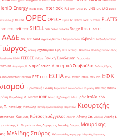
eFuel
t
EKO Cyprus
Energean Oil
euro 5
EUROPOL
Eurostat
ExxonMobil
lleniQ Energy
interlock
LNG
IRIS
LPG
Inside Story
kWh
LANA
LG
LPC
Lukoil
OPEC
PLATTS
OPEC+
newsauto.gr
OIL ONE
Open TV
Optima Bank
Petrolina
SHELL
Stage II
self-test
y
TEXACO
SECU-TECH
SKG
Sokol
Sri Lanka
sts
ΑΑΔΕ
Αλβανία
ΑΦΜ
1
ΑΟΖ
ΑΠΕ
Αγγελική Ναταλία Αδαμοπούλου
Αλεξανδρούπολη
Γιώργος
Αχτσιόγλου Έφη
Αττική
ΒΕΘ
Βέττας Ι.
Βαλκάνια
Βασίλης Βασιλειάδης
Γενική Συνέλευση
ΓΣΕΒΕΕ
Γερμανία
Μακεδονία
ΓΕΜΗ
Γαλλία
Διοικητικό Συμβούλιο
Διαβούλευση
ΥΛΙΣΤΗΡΙΑ
Δαγούμας Θ.
Δούκας Χάρης
ΕΦΚ
ΕΣΠΑ
ΕΡΤ
ΕΣΕΚ
Η ΑΝΤΑΓΩΝΙΣΜΟΥ
ΕΡΓΑΝΗ
ΕΣΥΔ
ΕΤΕΑΕΠ
ΕΤΕΚΑ
ΕΤΕπ
ΕΥΠ
νισμού
Ευρωπαϊκή Ένωση
Ευρωπαϊκό Κοινοβούλιο
Ευρώπη
ΗELLENiQ ENERGY
Ιταλία
ΙΟΒΕ
Ιράν
ΚΑΔ
Θράκη
Θωμαδάκης Μ.
ΙΝΕ-ΓΣΕΕ
Ικόνιο
Ιλχάν Αχμέτ
Ινδία
Κιουρτζής
ς Π.
Κατρίνης Μανώλης
Κεγκέρογλου Βασίλης
Κερατσίνι
Κώτσος Ευάγγελος
Κύπρος
σταντίνος
Λάτσης Σπ.
Λιανός Ι.
ΛΙΒΕΡΙΑ
Λέσβος
Μαυράκης
αμουλάκης Χ.
Μαρκόπουλος Δημήτρης
Μασαλής Γιώργος
Μελίδης Σπύρος
ρος
Μελισσανίδης Δημήτρης
Μερελής Κυριάκος