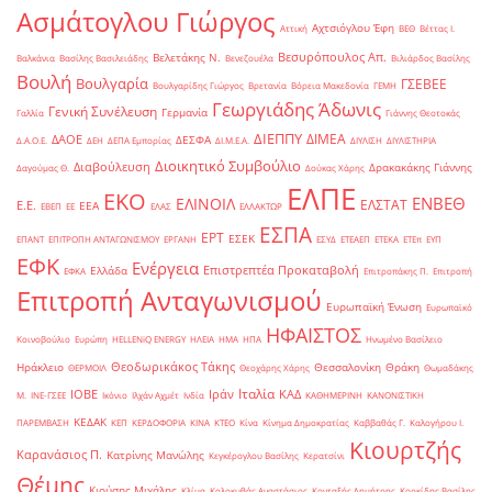
Ασμάτογλου Γιώργος
Αχτσιόγλου Έφη
Αττική
ΒΕΘ
Βέττας Ι.
Βεσυρόπουλος Απ.
Βελετάκης Ν.
Βαλκάνια
Βασίλης Βασιλειάδης
Βενεζουέλα
Βιλιάρδος Βασίλης
Βουλή
Βουλγαρία
ΓΣΕΒΕΕ
Βουλγαρίδης Γιώργος
Βρετανία
Βόρεια Μακεδονία
ΓΕΜΗ
Γεωργιάδης Άδωνις
Γενική Συνέλευση
Γερμανία
Γαλλία
Γιάννης Θεοτοκάς
ΔΙΕΠΠΥ
ΔΙΜΕΑ
ΔΑΟΕ
ΔΕΣΦΑ
Δ.Α.Ο.Ε.
ΔΕΗ
ΔΕΠΑ Εμπορίας
ΔΙ.Μ.Ε.Α.
ΔΙΥΛΙΣΗ
ΔΙΥΛΙΣΤΗΡΙΑ
Διοικητικό Συμβούλιο
Διαβούλευση
Δρακακάκης Γιάννης
Δαγούμας Θ.
Δούκας Χάρης
ΕΛΠΕ
ΕΚΟ
ΕΝΒΕΘ
ΕΛΙΝΟΙΛ
ΕΛΣΤΑΤ
Ε.Ε.
ΕΕΑ
ΕΒΕΠ
ΕΕ
ΕΛΑΣ
ΕΛΛΑΚΤΩΡ
ΕΣΠΑ
ΕΡΤ
ΕΣΕΚ
ΕΠΑΝΤ
ΕΠΙΤΡΟΠΗ ΑΝΤΑΓΩΝΙΣΜΟΥ
ΕΡΓΑΝΗ
ΕΣΥΔ
ΕΤΕΑΕΠ
ΕΤΕΚΑ
ΕΤΕπ
ΕΥΠ
ΕΦΚ
Ενέργεια
Επιστρεπτέα Προκαταβολή
Ελλάδα
ΕΦΚΑ
Επιτροπάκης Π.
Επιτροπή
Επιτροπή Ανταγωνισμού
Ευρωπαϊκή Ένωση
Ευρωπαϊκό
ΗΦΑΙΣΤΟΣ
Κοινοβούλιο
Ευρώπη
ΗELLENiQ ENERGY
ΗΛΕΙΑ
ΗΜΑ
ΗΠΑ
Ηνωμένο Βασίλειο
Θεοδωρικάκος Τάκης
Ηράκλειο
Θεσσαλονίκη
Θράκη
ΘΕΡΜΟΙΛ
Θεοχάρης Χάρης
Θωμαδάκης
Ιταλία
ΙΟΒΕ
Ιράν
ΚΑΔ
Μ.
ΙΝΕ-ΓΣΕΕ
Ικόνιο
Ιλχάν Αχμέτ
Ινδία
ΚΑΘΗΜΕΡΙΝΗ
ΚΑΝΟΝΙΣΤΙΚΗ
ΚΕΔΑΚ
ΠΑΡΕΜΒΑΣΗ
ΚΕΠ
ΚΕΡΔΟΦΟΡΙΑ
ΚΙΝΑ
ΚΤΕΟ
Κίνα
Κίνημα Δημοκρατίας
Καββαθάς Γ.
Καλογήρου Ι.
Κιουρτζής
Καρανάσιος Π.
Κατρίνης Μανώλης
Κεγκέρογλου Βασίλης
Κερατσίνι
Θέμης
Κιούσης Μιχάλης
Κλίμα
Κολοκυθάς Αναστάσιος
Κονταξής Δημήτρης
Κορκίδης Βασίλης