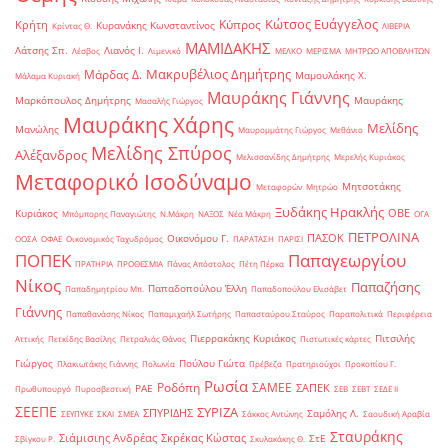
Κώτσος Ευάγγελος
Κύπρος
Κρήτη
Κυρανάκης Κωνσταντίνος
Κρίντας Θ.
ΛΙΒΕΡΙΑ
ΜΑΜΙΔΑΚΗΣ
Λάτσης Σπ.
Λιανός Ι.
Λέσβος
Λιμενικό
ΜΕΛΚΟ
ΜΕΡΙΣΜΑ
ΜΗΤΡΩΟ ΑΠΟΒΛΗΤΩΝ
Μακρυβέλιος Δημήτρης
Μάρδας Δ.
Μαμουλάκης Χ.
Μάλαμα Κυριακή
Μαυράκης Γιάννης
Μαρκόπουλος Δημήτρης
Μαυράκης
Μασαλής Γιώργος
Μαυράκης Χάρης
Μελίδης
Μανώλης
Μαυρομμάτης Γιώργος
Μεθάνιο
Μελίδης Σπύρος
Αλέξανδρος
Μελισσανίδης Δημήτρης
Μερελής Κυριάκος
Μεταφορικό Ισοδύναμο
Μητσοτάκης
Μεταφορών
Μητρώο
Ξυδάκης Ηρακλής
ΟΒΕ
Κυριάκος
Μπόμπορης Παναγιώτης
Ν.Μάκρη
ΝΑΞΟΣ
Νέα Μάκρη
ΟΓΑ
ΠΕΤΡΟΛΙΝΑ
ΠΑΣΟΚ
Οικονόμου Γ.
ΟΟΣΑ
ΟΦΑΕ
Οικονομικός Ταχυδρόμος
ΠΑΡΑΤΑΣΗ
ΠΑΡΙΣΙ
ΠΟΠΕΚ
Παπαγεωργίου
ΠΡΑΤΗΡΙΑ
ΠΡΟΘΕΣΜΙΑ
Πάνας Απόστολος
Πέτη Πέρκα
Νίκος
Παπαζήσης
Παπαδοπούλου Έλλη
Παπαδημητρίου Μπ.
Παπαδοπούλου Ελισάβετ
Γιάννης
Παπαθανάσης Νίκος
Παπαμιχαήλ Σωτήρης
Παπασταύρου Σταύρος
Παραπολιτικά
Περιφέρεια
Πιερρακάκης Κυριάκος
Πιτσιλής
Αττικής
Πετκίδης Βασίλης
Πετραλιάς Θάνος
Πιστωτικές κάρτες
Γιώργος
Πούλου Γιώτα
Πλακιωτάκης Γιάννης
Πολωνία
Πρέβεζα
Πρατηριούχοι
Προκοπίου Γ.
Ρωσία
Ροδόπη
ΣΑΜΕΕ
ΣΑΠΕΚ
ΡΑΕ
Πρωθυπουργό
Πυροσβεστική
ΣΕΒ
ΣΕΒΤ
ΣΕΔΕ ΙΙ
ΣΕΕΠΕ
ΣΥΡΙΖΑ
ΣΠΥΡΙΔΗΣ
Σαμόλης Λ.
ΣΕΥΠΥΚΕ
ΣΚΑΙ
ΣΜΕΑ
Σάκκος Αντώνης
Σαουδική Αραβία
Σταυράκης
Σιάμισιης Ανδρέας
Σκρέκας Κώστας
ΣτΕ
Σβίγκου Ρ.
Σκυλακάκης Θ.