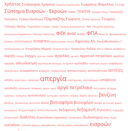
Χρήστος
Σταϊκούρας Χρήστος
Σωκράτης Φάμελλος
Στράτος Σιμόπουλος
Σύνταξη
Σύστημα Εισροών - Εκροών
ΤΕΑΠΥΚ
Ταπρατζή
ΤΑΜΕΙΟ
Ταγαράς Νίκος
Τζαμπαζλής Γιώργος
Τουρκία
Πολυξένη
Τζάκρη Θεοδώρα
Τζιόλας Χρήστος
Τσίπρας Αλέξης
Τσαμπαζλής Γιώργος
Τσεχία
Τσιάρας Κωνσταντίνος
ΥΜΕ
Υπουργείο Εργασίας
ΦΠΑ
ΦΕΚ
ΦΗΜ
Κοινωνικών Ασφαλίσεων
Υπουργό Ανάπτυξης
ΦΗΜΑΣ
Φίλης Ν.
Φραγκογιάννης
Χαρίτσης Αλ.
ΧΟΝΔΡΙΚΗ
Χατζηθεοδοσίου Γ.
Κώστας
ΧΑΡΤΟΓΡΑΦΗΣΗ
Χάρης Δούκας
Χανιά
Χουρδάκης Μιχαήλ
Χρηστίδου Ραλλία
Χατζηνικολάου Ν.
Χρηματιστήριο
άδεια
έκθεση αποβλήτων
αγγελίες
αγροτικό πετρέλαιο
έκρηξη
έλεγχοι
αγρότες
έλεγχο
έρευνα
έσοδα
αγορές
αδειοδότηση
αγωγός
αμόλυβδη
αεροπορικά καύσιμα
αιτήματα
ανάκτηση ατμών
αναβάθμιση
αντλίες
ανασφάλιστα
ανταγωνισμός
ανταποδοτικά
ανακαλύψεις
αναφορές
αναψυκτήρια
απεργία
απόβλητα
απάτη
απαιτήσεις
απαλλαγή
αποζημίωση
αποτελέσματα
αργό πετρέλαιο
απόδειξη
απόσυρση
απόφαση
αργία
αργό
αστυνομία
ατύχημα
βενζίνη
αυτοκίνητα
αυξήσεις
αυξημένα
αυτόματοι πωλητές
αύξηση
βαρέλι
βενζίνες
βυτιοφόρα
βυτιοφόρο
βυτίο
βενζίνης
βιοκαύσιμα
βιοντίζελ
βόμβα
γειτονικές χώρες
δεξαμενή
δεξαμενές
δηλώσεις
γεωτρήσεις
δειγματοληψίες
δελτίο αποστολής
διάρρηξη
διαλύτες
διυλιστήρια
διασύνδεση ταμειακών
διαγωνισμός
δικαστήριο
δόση
δώρα
εισροών
εγκύκλιος
ειδικούς φόρους κατανάλωσης
ειδικός φόρος κατανάλωσης