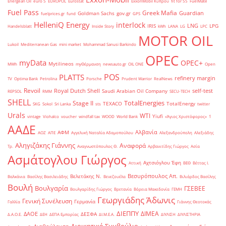
Energean Oil
euro 5
EUROPOL
Eurostat
ExxonMobil Κύπρου
fit for 55
FuelMate
Fuel Pass
Greek Mafia
Guardian
Goldman Sachs
gov.gr
fuelprices.gr
fund
GPS
HelleniQ Energy
interlock
LNG
IRIS
LPG
Handelsblatt
Inside Story
kWh
LANA
LG
LPC
MOTOR OIL
Lukoil
Mediterranean Gas
mini market
Mohammad Sanusi Barkindo
OPEC
myData
OPEC+
Mytilineos
MWh
myΘέρμανση
newsauto.gr
OIL ONE
Open
POS
PLATTS
refinery margin
TV
Optima Bank
Petrolina
Porsche
Prudent Warrior
RealNews
Revoil
Royal Dutch Shell
self-test
Saudi Arabian Oil Company
REPSOL
RMM
SECU-TECH
SHELL
TotalEnergies
Stage II
TEXACO
TotalEnergy
SKG
Sokol
Sri Lanka
sts
twitter
Urals
WTI
Yiufi
vintage
Viohalco
voucher
windfall tax
WOOD
World Bank
«Άγιος Χριστόφορος»
΄1
ΑΑΔΕ
Αλβανία
ΑΦΜ
ΑΟΖ
ΑΠΕ
Αγγελική Ναταλία Αδαμοπούλου
Αλεξανδρούπολη
Αλεξιάδης
Αληγιζάκης Γιάννης
Αναφορά
Τρ.
Αναγνωστόπουλος Θ.
Αρβανιτίδης Γιώργος
Ασία
Ασμάτογλου Γιώργος
Αχτσιόγλου Έφη
Αττική
ΒΕΘ
Βέττας Ι.
Βεσυρόπουλος Απ.
Βελετάκης Ν.
Βαλκάνια
Βασίλης Βασιλειάδης
Βενεζουέλα
Βιλιάρδος Βασίλης
Βουλή
Βουλγαρία
ΓΣΕΒΕΕ
Βουλγαρίδης Γιώργος
Βρετανία
Βόρεια Μακεδονία
ΓΕΜΗ
Γεωργιάδης Άδωνις
Γενική Συνέλευση
Γερμανία
Γαλλία
Γιάννης Θεοτοκάς
ΔΙΕΠΠΥ
ΔΙΜΕΑ
ΔΑΟΕ
ΔΕΣΦΑ
Δ.Α.Ο.Ε.
ΔΕΗ
ΔΕΠΑ Εμπορίας
ΔΙ.Μ.Ε.Α.
ΔΙΥΛΙΣΗ
ΔΙΥΛΙΣΤΗΡΙΑ