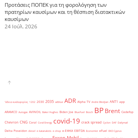
Προτάσεις ΠΟΠΕΚ για τη φορολόγηση των
πρατηρίων καυσίμων και τη θέσπιση διατακτικών
καυσίμων
24 Ιούλ. 2026
ADR
2035
ANT1
2030
Alpha TV
app
'άδεια κυκλοφορίας
1202
adblue
Andre Bledjian
BP
Brent
ARAMCO
AVINOIL
Biden Joe
Cedefop
Autogas
Baker Hughes
BlueFuel
Bosch
covid-19
CNG
Chevron
crack spread
Coral
Coral Energy
Cyclon
DAF
Dailymail
Delta Poseidon
e-ΕΦΚΑ
EBITDA
eFuel
diesel
e-katanalotis
e-shop
Economist
EKO Cyprus
Exxon-Mobil