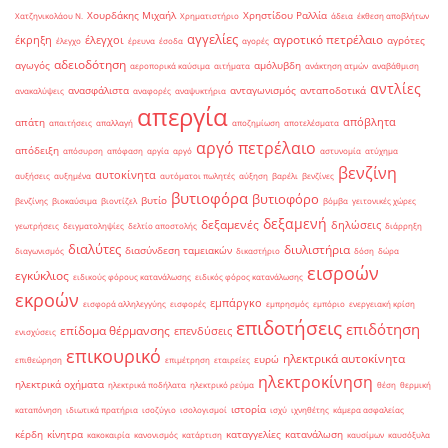
Χουρδάκης Μιχαήλ
Χρηστίδου Ραλλία
Χατζηνικολάου Ν.
Χρηματιστήριο
άδεια
έκθεση αποβλήτων
αγγελίες
αγροτικό πετρέλαιο
έκρηξη
έλεγχοι
αγρότες
έλεγχο
έρευνα
έσοδα
αγορές
αδειοδότηση
αγωγός
αμόλυβδη
αεροπορικά καύσιμα
αιτήματα
ανάκτηση ατμών
αναβάθμιση
αντλίες
ανασφάλιστα
ανταγωνισμός
ανταποδοτικά
ανακαλύψεις
αναφορές
αναψυκτήρια
απεργία
απόβλητα
απάτη
απαιτήσεις
απαλλαγή
αποζημίωση
αποτελέσματα
αργό πετρέλαιο
απόδειξη
απόσυρση
απόφαση
αργία
αργό
αστυνομία
ατύχημα
βενζίνη
αυτοκίνητα
αυξήσεις
αυξημένα
αυτόματοι πωλητές
αύξηση
βαρέλι
βενζίνες
βυτιοφόρα
βυτιοφόρο
βυτίο
βενζίνης
βιοκαύσιμα
βιοντίζελ
βόμβα
γειτονικές χώρες
δεξαμενή
δεξαμενές
δηλώσεις
γεωτρήσεις
δειγματοληψίες
δελτίο αποστολής
διάρρηξη
διαλύτες
διυλιστήρια
διασύνδεση ταμειακών
διαγωνισμός
δικαστήριο
δόση
δώρα
εισροών
εγκύκλιος
ειδικούς φόρους κατανάλωσης
ειδικός φόρος κατανάλωσης
εκροών
εμπάργκο
εισφορά αλληλεγγύης
εισφορές
εμπρησμός
εμπόριο
ενεργειακή κρίση
επιδοτήσεις
επιδότηση
επίδομα θέρμανσης
επενδύσεις
ενισχύσεις
επικουρικό
ηλεκτρικά αυτοκίνητα
ευρώ
επιθεώρηση
επιμέτρηση
εταιρείες
ηλεκτροκίνηση
ηλεκτρικά οχήματα
ηλεκτρικά ποδήλατα
ηλεκτρικό ρεύμα
θέση
θερμική
ιστορία
καταπόνηση
ιδιωτικά πρατήρια
ισοζύγιο
ισολογισμοί
ισχύ
ιχνηθέτης
κάμερα ασφαλείας
κέρδη
κίνητρα
καταγγελίες
κατανάλωση
κακοκαιρία
κανονισμός
κατάρτιση
καυσίμων
καυσόξυλα