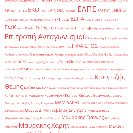
Διοικητικό Συμβούλιο
Διαβούλευση
Δρακακάκης Γιάννης
Δαγούμας Θ.
Δούκας Χάρης
ΕΛΠΕ
ΕΚΟ
ΕΝΒΕΘ
ΕΛΙΝΟΙΛ
ΕΛΣΤΑΤ
Ε.Ε.
ΕΕΑ
ΕΒΕΠ
ΕΕ
ΕΛΑΣ
ΕΛΛΑΚΤΩΡ
ΕΣΠΑ
ΕΡΤ
ΕΣΕΚ
ΕΠΑΝΤ
ΕΠΙΤΡΟΠΗ ΑΝΤΑΓΩΝΙΣΜΟΥ
ΕΡΓΑΝΗ
ΕΣΥΔ
ΕΤΕΑΕΠ
ΕΤΕΚΑ
ΕΤΕπ
ΕΥΠ
ΕΦΚ
Ενέργεια
Επιστρεπτέα Προκαταβολή
Ελλάδα
ΕΦΚΑ
Επιτροπάκης Π.
Επιτροπή
Επιτροπή Ανταγωνισμού
Ευρωπαϊκή Ένωση
Ευρωπαϊκό
ΗΦΑΙΣΤΟΣ
Κοινοβούλιο
Ευρώπη
ΗELLENiQ ENERGY
ΗΛΕΙΑ
ΗΜΑ
ΗΠΑ
Ηνωμένο Βασίλειο
Θεοδωρικάκος Τάκης
Ηράκλειο
Θεσσαλονίκη
Θράκη
ΘΕΡΜΟΙΛ
Θεοχάρης Χάρης
Θωμαδάκης
Ιταλία
ΙΟΒΕ
Ιράν
ΚΑΔ
Μ.
ΙΝΕ-ΓΣΕΕ
Ικόνιο
Ιλχάν Αχμέτ
Ινδία
ΚΑΘΗΜΕΡΙΝΗ
ΚΑΝΟΝΙΣΤΙΚΗ
ΚΕΔΑΚ
ΠΑΡΕΜΒΑΣΗ
ΚΕΠ
ΚΕΡΔΟΦΟΡΙΑ
ΚΙΝΑ
ΚΤΕΟ
Κίνα
Κίνημα Δημοκρατίας
Καββαθάς Γ.
Καλογήρου Ι.
Κιουρτζής
Καρανάσιος Π.
Κατρίνης Μανώλης
Κεγκέρογλου Βασίλης
Κερατσίνι
Θέμης
Κιούσης Μιχάλης
Κλίμα
Κολοκυθάς Αναστάσιος
Κονταξής Δημήτρης
Κορκίδης Βασίλης
Κώτσος Ευάγγελος
Κύπρος
Κρήτη
Κυρανάκης Κωνσταντίνος
Κρίντας Θ.
ΛΙΒΕΡΙΑ
ΜΑΜΙΔΑΚΗΣ
Λάτσης Σπ.
Λιανός Ι.
Λέσβος
Λιμενικό
ΜΕΛΚΟ
ΜΕΡΙΣΜΑ
ΜΗΤΡΩΟ ΑΠΟΒΛΗΤΩΝ
Μακρυβέλιος Δημήτρης
Μάρδας Δ.
Μαμουλάκης Χ.
Μάλαμα Κυριακή
Μαυράκης Γιάννης
Μαρκόπουλος Δημήτρης
Μαυράκης
Μασαλής Γιώργος
Μαυράκης Χάρης
Μελίδης
Μανώλης
Μαυρομμάτης Γιώργος
Μεθάνιο