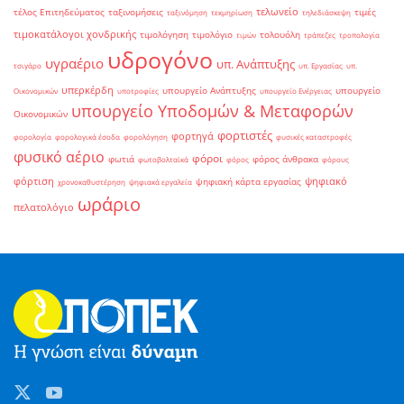
τελωνείο
τέλος Επιτηδεύματος
ταξινομήσεις
τιμές
ταξινόμηση
τεκμηρίωση
τηλεδιάσκεψη
τιμοκατάλογοι χονδρικής
τιμολόγηση
τιμολόγιο
τολουόλη
τιμών
τράπεζες
τροπολογία
υδρογόνο
υγραέριο
υπ. Ανάπτυξης
τσιγάρο
υπ. Εργασίας
υπ.
υπερκέρδη
υπουργείο Ανάπτυξης
υπουργείο
Οικονομικών
υποτροφίες
υπουργείο Ενέργειας
υπουργείο Υποδομών & Μεταφορών
Οικονομικών
φορτιστές
φορτηγά
φορολογία
φορολογικά έσοδα
φορολόγηση
φυσικές καταστροφές
φυσικό αέριο
φόροι
φωτιά
φόρος άνθρακα
φωτοβολταϊκά
φόρος
φόρους
φόρτιση
ψηφιακό
ψηφιακή κάρτα εργασίας
χρονοκαθυστέρηση
ψηφιακά εργαλεία
ωράριο
πελατολόγιο