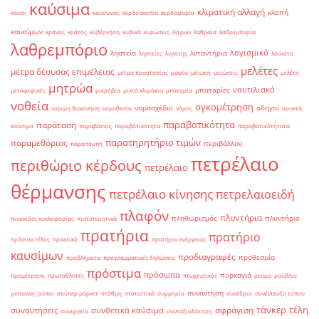
καύσιμα
κλιματική αλλαγή
κλοπή
καύσι
καύσωνας
κερδοσκοπία
κερδοφορία
καυσίμων
κράνος
κράτος
κυβέρνηση
κυβικά
κυρώσεις
λίτρων
λαθραία
λαθρεμπορία
λαθρεμπόριο
λογισμικό
ληστεία
λιπαντήρια
ληστείες
λιγνίτης
λουκέτο
μελέτες
μέτρα δέουσας επιμέλειας
μέτρα προστασίας
μαφία
μείωση
μειώσεις
μελέτη
μητρώα
ναυτιλιακό
μπαταρίες
μεταφορικές
μικρόβια
μικτά κλιμάκια
μπαταρία
νοθεία
ογκομέτρηση
νομοσχέδιο
οδηγοί
νομιμη διακίνηση
νομοθεσία
νόμος
ορυκτά
παραβατικότητα
παράταση
καύσιμα
παραβάσεις
παραβάτικότητα
παραβατικότητατα
παρατηρητήριο τιμών
παραμεθόριος
περιβάλλον
παραπομπή
πετρέλαιο
περιθώριο κέρδους
πετρέλαιο
θέρμανσης
πετρέλαιο κίνησης
πετρελαιοειδή
πλαφόν
πλυντήρια
πληθωρισμός
πλυντήριο
πινακίδες κυκλοφορίας
πιστοποιητικά
πρατήρια
πρατήριο
πράσινο τέλος
πρακτικό
πρατήριο ενέργειας
καυσίμων
προδιαγραφές
προθεσμία
προβλήματα
προγραμματικές δηλώσεις
πρόστιμα
πρόσωπα
πυρκαγιά
προμέτρηση
πρωταθλητές
πτωχευτικός
ρεύμα
ρούβλια
συνάντηση
ρύπανση
ρύποι
σούπερ μάρκετ
στάθμη
στατιστικά
συμμορία
συνέδριο
συνέντευξη τύπου
τάνκερ
τέλη
σφράγιση
συναντήσεις
συνθετικά καύσιμα
συνεργεία
συνταξιοδότηση