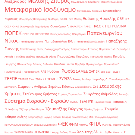
Μελίδης Σπύρος
Αλέξανδρος
Μελισσανίδης Δημήτρης
Μερελής Κυριάκος
Μεταφορικό Ισοδύναμο
Μητσοτάκης
Μεταφορών
Μητρώο
Ξυδάκης Ηρακλής
ΟΒΕ
Κυριάκος
Μπόμπορης Παναγιώτης
Ν.Μάκρη
ΝΑΞΟΣ
Νέα Μάκρη
ΟΓΑ
ΠΕΤΡΟΛΙΝΑ
ΠΑΣΟΚ
Οικονόμου Γ.
ΟΟΣΑ
ΟΦΑΕ
Οικονομικός Ταχυδρόμος
ΠΑΡΑΤΑΣΗ
ΠΑΡΙΣΙ
ΠΟΠΕΚ
Παπαγεωργίου
ΠΡΑΤΗΡΙΑ
ΠΡΟΘΕΣΜΙΑ
Πάνας Απόστολος
Πέτη Πέρκα
Νίκος
Παπαζήσης
Παπαδοπούλου Έλλη
Παπαδημητρίου Μπ.
Παπαδοπούλου Ελισάβετ
Γιάννης
Παπαθανάσης Νίκος
Παπαμιχαήλ Σωτήρης
Παπασταύρου Σταύρος
Παραπολιτικά
Περιφέρεια
Πιερρακάκης Κυριάκος
Πιτσιλής
Αττικής
Πετκίδης Βασίλης
Πετραλιάς Θάνος
Πιστωτικές κάρτες
Γιώργος
Πούλου Γιώτα
Πλακιωτάκης Γιάννης
Πολωνία
Πρέβεζα
Πρατηριούχοι
Προκοπίου Γ.
Ρωσία
Ροδόπη
ΣΑΜΕΕ
ΣΑΠΕΚ
ΡΑΕ
Πρωθυπουργό
Πυροσβεστική
ΣΕΒ
ΣΕΒΤ
ΣΕΔΕ ΙΙ
ΣΕΕΠΕ
ΣΥΡΙΖΑ
ΣΠΥΡΙΔΗΣ
Σαμόλης Λ.
ΣΕΥΠΥΚΕ
ΣΚΑΙ
ΣΜΕΑ
Σάκκος Αντώνης
Σαουδική Αραβία
Σταυράκης
Σιάμισιης Ανδρέας
Σκρέκας Κώστας
ΣτΕ
Σβίγκου Ρ.
Σκυλακάκης Θ.
Χρήστος
Σταϊκούρας Χρήστος
Σωκράτης Φάμελλος
Στράτος Σιμόπουλος
Σύνταξη
Σύστημα Εισροών - Εκροών
ΤΕΑΠΥΚ
Ταπρατζή
ΤΑΜΕΙΟ
Ταγαράς Νίκος
Τζαμπαζλής Γιώργος
Τουρκία
Πολυξένη
Τζάκρη Θεοδώρα
Τζιόλας Χρήστος
Τσίπρας Αλέξης
Τσαμπαζλής Γιώργος
Τσεχία
Τσιάρας Κωνσταντίνος
ΥΜΕ
Υπουργείο Εργασίας
ΦΠΑ
ΦΕΚ
ΦΗΜ
Κοινωνικών Ασφαλίσεων
Υπουργό Ανάπτυξης
ΦΗΜΑΣ
Φίλης Ν.
Φραγκογιάννης
Χαρίτσης Αλ.
ΧΟΝΔΡΙΚΗ
Χατζηθεοδοσίου Γ.
Κώστας
ΧΑΡΤΟΓΡΑΦΗΣΗ
Χάρης Δούκας
Χανιά