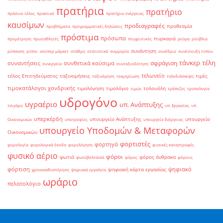
πρατήρια
πρατήριο
πράσινο τέλος
πρακτικό
πρατήριο ενέργειας
καυσίμων
προδιαγραφές
προθεσμία
προβλήματα
προγραμματικές δηλώσεις
πρόστιμα
πρόσωπα
πυρκαγιά
προμέτρηση
πρωταθλητές
πτωχευτικός
ρεύμα
ρούβλια
συνάντηση
ρύπανση
ρύποι
σούπερ μάρκετ
στάθμη
στατιστικά
συμμορία
συνέδριο
συνέντευξη τύπου
τάνκερ
τέλη
σφράγιση
συναντήσεις
συνθετικά καύσιμα
συνεργεία
συνταξιοδότηση
τελωνείο
τέλος Επιτηδεύματος
ταξινομήσεις
τιμές
ταξινόμηση
τεκμηρίωση
τηλεδιάσκεψη
τιμοκατάλογοι χονδρικής
τιμολόγηση
τιμολόγιο
τολουόλη
τιμών
τράπεζες
τροπολογία
υδρογόνο
υγραέριο
υπ. Ανάπτυξης
τσιγάρο
υπ. Εργασίας
υπ.
υπερκέρδη
υπουργείο Ανάπτυξης
υπουργείο
Οικονομικών
υποτροφίες
υπουργείο Ενέργειας
υπουργείο Υποδομών & Μεταφορών
Οικονομικών
φορτιστές
φορτηγά
φορολογία
φορολογικά έσοδα
φορολόγηση
φυσικές καταστροφές
φυσικό αέριο
φόροι
φωτιά
φόρος άνθρακα
φωτοβολταϊκά
φόρος
φόρους
φόρτιση
ψηφιακό
ψηφιακή κάρτα εργασίας
χρονοκαθυστέρηση
ψηφιακά εργαλεία
ωράριο
πελατολόγιο