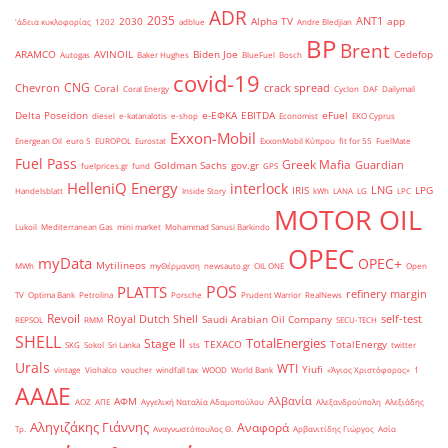
ADR
2035
ANT1
2030
Alpha TV
app
'άδεια κυκλοφορίας
1202
adblue
Andre Bledjian
BP
Brent
ARAMCO
AVINOIL
Biden Joe
Cedefop
Autogas
Baker Hughes
BlueFuel
Bosch
covid-19
CNG
Chevron
crack spread
Coral
Coral Energy
Cyclon
DAF
Dailymail
Delta Poseidon
e-ΕΦΚΑ
EBITDA
eFuel
diesel
e-katanalotis
e-shop
Economist
EKO Cyprus
Exxon-Mobil
Energean Oil
euro 5
EUROPOL
Eurostat
ExxonMobil Κύπρου
fit for 55
FuelMate
Fuel Pass
Greek Mafia
Guardian
Goldman Sachs
gov.gr
fuelprices.gr
fund
GPS
HelleniQ Energy
interlock
LNG
IRIS
LPG
Handelsblatt
Inside Story
kWh
LANA
LG
LPC
MOTOR OIL
Lukoil
Mediterranean Gas
mini market
Mohammad Sanusi Barkindo
OPEC
myData
OPEC+
Mytilineos
MWh
myΘέρμανση
newsauto.gr
OIL ONE
Open
POS
PLATTS
refinery margin
TV
Optima Bank
Petrolina
Porsche
Prudent Warrior
RealNews
Revoil
Royal Dutch Shell
self-test
Saudi Arabian Oil Company
REPSOL
RMM
SECU-TECH
SHELL
TotalEnergies
Stage II
TEXACO
TotalEnergy
SKG
Sokol
Sri Lanka
sts
twitter
Urals
WTI
Yiufi
vintage
Viohalco
voucher
windfall tax
WOOD
World Bank
«Άγιος Χριστόφορος»
΄1
ΑΑΔΕ
Αλβανία
ΑΦΜ
ΑΟΖ
ΑΠΕ
Αγγελική Ναταλία Αδαμοπούλου
Αλεξανδρούπολη
Αλεξιάδης
Αληγιζάκης Γιάννης
Αναφορά
Τρ.
Αναγνωστόπουλος Θ.
Αρβανιτίδης Γιώργος
Ασία