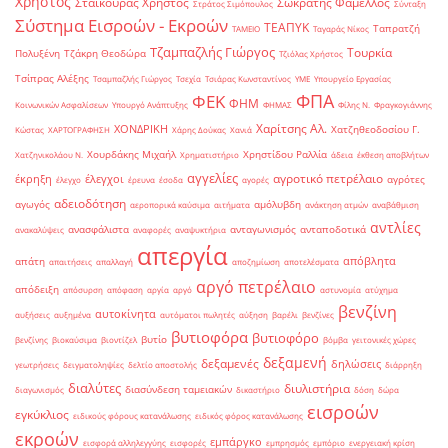
Χρήστος
Σταϊκούρας Χρήστος
Σωκράτης Φάμελλος
Στράτος Σιμόπουλος
Σύνταξη
Σύστημα Εισροών - Εκροών
ΤΕΑΠΥΚ
Ταπρατζή
ΤΑΜΕΙΟ
Ταγαράς Νίκος
Τζαμπαζλής Γιώργος
Τουρκία
Πολυξένη
Τζάκρη Θεοδώρα
Τζιόλας Χρήστος
Τσίπρας Αλέξης
Τσαμπαζλής Γιώργος
Τσεχία
Τσιάρας Κωνσταντίνος
ΥΜΕ
Υπουργείο Εργασίας
ΦΠΑ
ΦΕΚ
ΦΗΜ
Κοινωνικών Ασφαλίσεων
Υπουργό Ανάπτυξης
ΦΗΜΑΣ
Φίλης Ν.
Φραγκογιάννης
Χαρίτσης Αλ.
ΧΟΝΔΡΙΚΗ
Χατζηθεοδοσίου Γ.
Κώστας
ΧΑΡΤΟΓΡΑΦΗΣΗ
Χάρης Δούκας
Χανιά
Χουρδάκης Μιχαήλ
Χρηστίδου Ραλλία
Χατζηνικολάου Ν.
Χρηματιστήριο
άδεια
έκθεση αποβλήτων
αγγελίες
αγροτικό πετρέλαιο
έκρηξη
έλεγχοι
αγρότες
έλεγχο
έρευνα
έσοδα
αγορές
αδειοδότηση
αγωγός
αμόλυβδη
αεροπορικά καύσιμα
αιτήματα
ανάκτηση ατμών
αναβάθμιση
αντλίες
ανασφάλιστα
ανταγωνισμός
ανταποδοτικά
ανακαλύψεις
αναφορές
αναψυκτήρια
απεργία
απόβλητα
απάτη
απαιτήσεις
απαλλαγή
αποζημίωση
αποτελέσματα
αργό πετρέλαιο
απόδειξη
απόσυρση
απόφαση
αργία
αργό
αστυνομία
ατύχημα
βενζίνη
αυτοκίνητα
αυξήσεις
αυξημένα
αυτόματοι πωλητές
αύξηση
βαρέλι
βενζίνες
βυτιοφόρα
βυτιοφόρο
βυτίο
βενζίνης
βιοκαύσιμα
βιοντίζελ
βόμβα
γειτονικές χώρες
δεξαμενή
δεξαμενές
δηλώσεις
γεωτρήσεις
δειγματοληψίες
δελτίο αποστολής
διάρρηξη
διαλύτες
διυλιστήρια
διασύνδεση ταμειακών
διαγωνισμός
δικαστήριο
δόση
δώρα
εισροών
εγκύκλιος
ειδικούς φόρους κατανάλωσης
ειδικός φόρος κατανάλωσης
εκροών
εμπάργκο
εισφορά αλληλεγγύης
εισφορές
εμπρησμός
εμπόριο
ενεργειακή κρίση