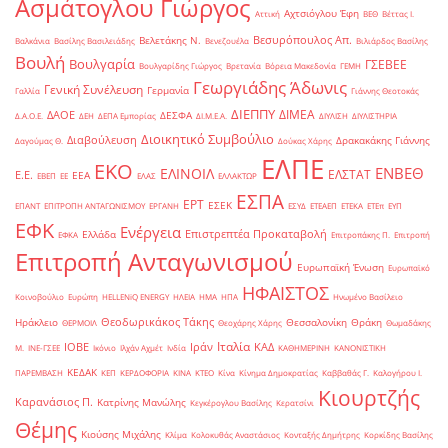
Ασμάτογλου Γιώργος
Αχτσιόγλου Έφη
Αττική
ΒΕΘ
Βέττας Ι.
Βεσυρόπουλος Απ.
Βελετάκης Ν.
Βαλκάνια
Βασίλης Βασιλειάδης
Βενεζουέλα
Βιλιάρδος Βασίλης
Βουλή
Βουλγαρία
ΓΣΕΒΕΕ
Βουλγαρίδης Γιώργος
Βρετανία
Βόρεια Μακεδονία
ΓΕΜΗ
Γεωργιάδης Άδωνις
Γενική Συνέλευση
Γερμανία
Γαλλία
Γιάννης Θεοτοκάς
ΔΙΕΠΠΥ
ΔΙΜΕΑ
ΔΑΟΕ
ΔΕΣΦΑ
Δ.Α.Ο.Ε.
ΔΕΗ
ΔΕΠΑ Εμπορίας
ΔΙ.Μ.Ε.Α.
ΔΙΥΛΙΣΗ
ΔΙΥΛΙΣΤΗΡΙΑ
Διοικητικό Συμβούλιο
Διαβούλευση
Δρακακάκης Γιάννης
Δαγούμας Θ.
Δούκας Χάρης
ΕΛΠΕ
ΕΚΟ
ΕΝΒΕΘ
ΕΛΙΝΟΙΛ
ΕΛΣΤΑΤ
Ε.Ε.
ΕΕΑ
ΕΒΕΠ
ΕΕ
ΕΛΑΣ
ΕΛΛΑΚΤΩΡ
ΕΣΠΑ
ΕΡΤ
ΕΣΕΚ
ΕΠΑΝΤ
ΕΠΙΤΡΟΠΗ ΑΝΤΑΓΩΝΙΣΜΟΥ
ΕΡΓΑΝΗ
ΕΣΥΔ
ΕΤΕΑΕΠ
ΕΤΕΚΑ
ΕΤΕπ
ΕΥΠ
ΕΦΚ
Ενέργεια
Επιστρεπτέα Προκαταβολή
Ελλάδα
ΕΦΚΑ
Επιτροπάκης Π.
Επιτροπή
Επιτροπή Ανταγωνισμού
Ευρωπαϊκή Ένωση
Ευρωπαϊκό
ΗΦΑΙΣΤΟΣ
Κοινοβούλιο
Ευρώπη
ΗELLENiQ ENERGY
ΗΛΕΙΑ
ΗΜΑ
ΗΠΑ
Ηνωμένο Βασίλειο
Θεοδωρικάκος Τάκης
Ηράκλειο
Θεσσαλονίκη
Θράκη
ΘΕΡΜΟΙΛ
Θεοχάρης Χάρης
Θωμαδάκης
Ιταλία
ΙΟΒΕ
Ιράν
ΚΑΔ
Μ.
ΙΝΕ-ΓΣΕΕ
Ικόνιο
Ιλχάν Αχμέτ
Ινδία
ΚΑΘΗΜΕΡΙΝΗ
ΚΑΝΟΝΙΣΤΙΚΗ
ΚΕΔΑΚ
ΠΑΡΕΜΒΑΣΗ
ΚΕΠ
ΚΕΡΔΟΦΟΡΙΑ
ΚΙΝΑ
ΚΤΕΟ
Κίνα
Κίνημα Δημοκρατίας
Καββαθάς Γ.
Καλογήρου Ι.
Κιουρτζής
Καρανάσιος Π.
Κατρίνης Μανώλης
Κεγκέρογλου Βασίλης
Κερατσίνι
Θέμης
Κιούσης Μιχάλης
Κλίμα
Κολοκυθάς Αναστάσιος
Κονταξής Δημήτρης
Κορκίδης Βασίλης