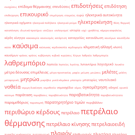
επιδοτήσεις
επιδότηση
επίδομα θέρμανσης
επενδύσεις
ενισχύσεις
επικουρικό
ηλεκτρικά αυτοκίνητα
ευρώ
επιθεώρηση
επιμέτρηση
εταιρείες
ηλεκτροκίνηση
ηλεκτρικά οχήματα
ηλεκτρικά ποδήλατα
ηλεκτρικό ρεύμα
θέση
θερμική
ιστορία
καταπόνηση
ιδιωτικά πρατήρια
ισοζύγιο
ισολογισμοί
ισχύ
ιχνηθέτης
κάμερα ασφαλείας
κέρδη
κίνητρα
καταγγελίες
κατανάλωση
κακοκαιρία
κανονισμός
κατάρτιση
καυσίμων
καυσόξυλα
καύσιμα
κλιματική αλλαγή
κλοπή
καύσι
καύσωνας
κερδοσκοπία
κερδοφορία
καυσίμων
κράνος
κράτος
κυβέρνηση
κυβικά
κυρώσεις
λίτρων
λαθραία
λαθρεμπορία
λαθρεμπόριο
λογισμικό
ληστεία
λιπαντήρια
ληστείες
λιγνίτης
λουκέτο
μελέτες
μέτρα δέουσας επιμέλειας
μέτρα προστασίας
μαφία
μείωση
μειώσεις
μελέτη
μητρώα
ναυτιλιακό
μπαταρίες
μεταφορικές
μικρόβια
μικτά κλιμάκια
μπαταρία
νοθεία
ογκομέτρηση
νομοσχέδιο
οδηγοί
νομιμη διακίνηση
νομοθεσία
νόμος
ορυκτά
παραβατικότητα
παράταση
καύσιμα
παραβάσεις
παραβάτικότητα
παραβατικότητατα
παρατηρητήριο τιμών
παραμεθόριος
περιβάλλον
παραπομπή
πετρέλαιο
περιθώριο κέρδους
πετρέλαιο
θέρμανσης
πετρέλαιο κίνησης
πετρελαιοειδή
πλαφόν
πλυντήρια
πληθωρισμός
πλυντήριο
πινακίδες κυκλοφορίας
πιστοποιητικά