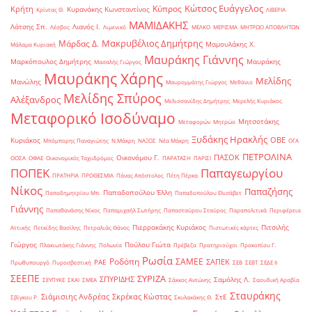
Κώτσος Ευάγγελος
Κύπρος
Κρήτη
Κυρανάκης Κωνσταντίνος
Κρίντας Θ.
ΛΙΒΕΡΙΑ
ΜΑΜΙΔΑΚΗΣ
Λάτσης Σπ.
Λιανός Ι.
Λέσβος
Λιμενικό
ΜΕΛΚΟ
ΜΕΡΙΣΜΑ
ΜΗΤΡΩΟ ΑΠΟΒΛΗΤΩΝ
Μακρυβέλιος Δημήτρης
Μάρδας Δ.
Μαμουλάκης Χ.
Μάλαμα Κυριακή
Μαυράκης Γιάννης
Μαρκόπουλος Δημήτρης
Μαυράκης
Μασαλής Γιώργος
Μαυράκης Χάρης
Μελίδης
Μανώλης
Μαυρομμάτης Γιώργος
Μεθάνιο
Μελίδης Σπύρος
Αλέξανδρος
Μελισσανίδης Δημήτρης
Μερελής Κυριάκος
Μεταφορικό Ισοδύναμο
Μητσοτάκης
Μεταφορών
Μητρώο
Ξυδάκης Ηρακλής
ΟΒΕ
Κυριάκος
Μπόμπορης Παναγιώτης
Ν.Μάκρη
ΝΑΞΟΣ
Νέα Μάκρη
ΟΓΑ
ΠΕΤΡΟΛΙΝΑ
ΠΑΣΟΚ
Οικονόμου Γ.
ΟΟΣΑ
ΟΦΑΕ
Οικονομικός Ταχυδρόμος
ΠΑΡΑΤΑΣΗ
ΠΑΡΙΣΙ
ΠΟΠΕΚ
Παπαγεωργίου
ΠΡΑΤΗΡΙΑ
ΠΡΟΘΕΣΜΙΑ
Πάνας Απόστολος
Πέτη Πέρκα
Νίκος
Παπαζήσης
Παπαδοπούλου Έλλη
Παπαδημητρίου Μπ.
Παπαδοπούλου Ελισάβετ
Γιάννης
Παπαθανάσης Νίκος
Παπαμιχαήλ Σωτήρης
Παπασταύρου Σταύρος
Παραπολιτικά
Περιφέρεια
Πιερρακάκης Κυριάκος
Πιτσιλής
Αττικής
Πετκίδης Βασίλης
Πετραλιάς Θάνος
Πιστωτικές κάρτες
Γιώργος
Πούλου Γιώτα
Πλακιωτάκης Γιάννης
Πολωνία
Πρέβεζα
Πρατηριούχοι
Προκοπίου Γ.
Ρωσία
Ροδόπη
ΣΑΜΕΕ
ΣΑΠΕΚ
ΡΑΕ
Πρωθυπουργό
Πυροσβεστική
ΣΕΒ
ΣΕΒΤ
ΣΕΔΕ ΙΙ
ΣΕΕΠΕ
ΣΥΡΙΖΑ
ΣΠΥΡΙΔΗΣ
Σαμόλης Λ.
ΣΕΥΠΥΚΕ
ΣΚΑΙ
ΣΜΕΑ
Σάκκος Αντώνης
Σαουδική Αραβία
Σταυράκης
Σιάμισιης Ανδρέας
Σκρέκας Κώστας
ΣτΕ
Σβίγκου Ρ.
Σκυλακάκης Θ.