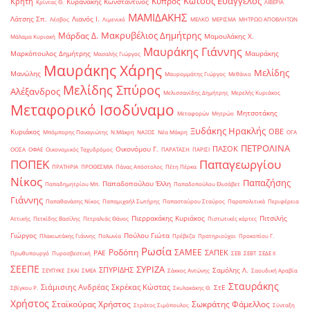
Κώτσος Ευάγγελος
Κύπρος
Κρήτη
Κυρανάκης Κωνσταντίνος
Κρίντας Θ.
ΛΙΒΕΡΙΑ
ΜΑΜΙΔΑΚΗΣ
Λάτσης Σπ.
Λιανός Ι.
Λέσβος
Λιμενικό
ΜΕΛΚΟ
ΜΕΡΙΣΜΑ
ΜΗΤΡΩΟ ΑΠΟΒΛΗΤΩΝ
Μακρυβέλιος Δημήτρης
Μάρδας Δ.
Μαμουλάκης Χ.
Μάλαμα Κυριακή
Μαυράκης Γιάννης
Μαρκόπουλος Δημήτρης
Μαυράκης
Μασαλής Γιώργος
Μαυράκης Χάρης
Μελίδης
Μανώλης
Μαυρομμάτης Γιώργος
Μεθάνιο
Μελίδης Σπύρος
Αλέξανδρος
Μελισσανίδης Δημήτρης
Μερελής Κυριάκος
Μεταφορικό Ισοδύναμο
Μητσοτάκης
Μεταφορών
Μητρώο
Ξυδάκης Ηρακλής
ΟΒΕ
Κυριάκος
Μπόμπορης Παναγιώτης
Ν.Μάκρη
ΝΑΞΟΣ
Νέα Μάκρη
ΟΓΑ
ΠΕΤΡΟΛΙΝΑ
ΠΑΣΟΚ
Οικονόμου Γ.
ΟΟΣΑ
ΟΦΑΕ
Οικονομικός Ταχυδρόμος
ΠΑΡΑΤΑΣΗ
ΠΑΡΙΣΙ
ΠΟΠΕΚ
Παπαγεωργίου
ΠΡΑΤΗΡΙΑ
ΠΡΟΘΕΣΜΙΑ
Πάνας Απόστολος
Πέτη Πέρκα
Νίκος
Παπαζήσης
Παπαδοπούλου Έλλη
Παπαδημητρίου Μπ.
Παπαδοπούλου Ελισάβετ
Γιάννης
Παπαθανάσης Νίκος
Παπαμιχαήλ Σωτήρης
Παπασταύρου Σταύρος
Παραπολιτικά
Περιφέρεια
Πιερρακάκης Κυριάκος
Πιτσιλής
Αττικής
Πετκίδης Βασίλης
Πετραλιάς Θάνος
Πιστωτικές κάρτες
Γιώργος
Πούλου Γιώτα
Πλακιωτάκης Γιάννης
Πολωνία
Πρέβεζα
Πρατηριούχοι
Προκοπίου Γ.
Ρωσία
Ροδόπη
ΣΑΜΕΕ
ΣΑΠΕΚ
ΡΑΕ
Πρωθυπουργό
Πυροσβεστική
ΣΕΒ
ΣΕΒΤ
ΣΕΔΕ ΙΙ
ΣΕΕΠΕ
ΣΥΡΙΖΑ
ΣΠΥΡΙΔΗΣ
Σαμόλης Λ.
ΣΕΥΠΥΚΕ
ΣΚΑΙ
ΣΜΕΑ
Σάκκος Αντώνης
Σαουδική Αραβία
Σταυράκης
Σιάμισιης Ανδρέας
Σκρέκας Κώστας
ΣτΕ
Σβίγκου Ρ.
Σκυλακάκης Θ.
Χρήστος
Σταϊκούρας Χρήστος
Σωκράτης Φάμελλος
Στράτος Σιμόπουλος
Σύνταξη