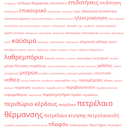
επιδοτήσεις
επιδότηση
επίδομα θέρμανσης
επενδύσεις
ενισχύσεις
επικουρικό
ηλεκτρικά αυτοκίνητα
ευρώ
επιθεώρηση
επιμέτρηση
εταιρείες
ηλεκτροκίνηση
ηλεκτρικά οχήματα
ηλεκτρικά ποδήλατα
ηλεκτρικό ρεύμα
θέση
θερμική
ιστορία
καταπόνηση
ιδιωτικά πρατήρια
ισοζύγιο
ισολογισμοί
ισχύ
ιχνηθέτης
κάμερα ασφαλείας
κέρδη
κίνητρα
καταγγελίες
κατανάλωση
κακοκαιρία
κανονισμός
κατάρτιση
καυσίμων
καυσόξυλα
καύσιμα
κλιματική αλλαγή
κλοπή
καύσι
καύσωνας
κερδοσκοπία
κερδοφορία
καυσίμων
κράνος
κράτος
κυβέρνηση
κυβικά
κυρώσεις
λίτρων
λαθραία
λαθρεμπορία
λαθρεμπόριο
λογισμικό
ληστεία
λιπαντήρια
ληστείες
λιγνίτης
λουκέτο
μελέτες
μέτρα δέουσας επιμέλειας
μέτρα προστασίας
μαφία
μείωση
μειώσεις
μελέτη
μητρώα
ναυτιλιακό
μπαταρίες
μεταφορικές
μικρόβια
μικτά κλιμάκια
μπαταρία
νοθεία
ογκομέτρηση
νομοσχέδιο
οδηγοί
νομιμη διακίνηση
νομοθεσία
νόμος
ορυκτά
παραβατικότητα
παράταση
καύσιμα
παραβάσεις
παραβάτικότητα
παραβατικότητατα
παρατηρητήριο τιμών
παραμεθόριος
περιβάλλον
παραπομπή
πετρέλαιο
περιθώριο κέρδους
πετρέλαιο
θέρμανσης
πετρέλαιο κίνησης
πετρελαιοειδή
πλαφόν
πλυντήρια
πληθωρισμός
πλυντήριο
πινακίδες κυκλοφορίας
πιστοποιητικά