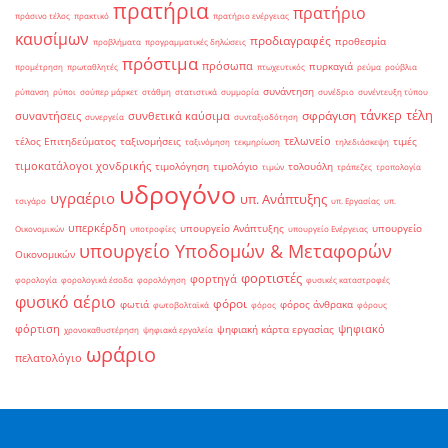
πρατήρια
πρατήριο
πράσινο τέλος
πρακτικό
πρατήριο ενέργειας
καυσίμων
προδιαγραφές
προθεσμία
προβλήματα
προγραμματικές δηλώσεις
πρόστιμα
πρόσωπα
πυρκαγιά
προμέτρηση
πρωταθλητές
πτωχευτικός
ρεύμα
ρούβλια
συνάντηση
ρύπανση
ρύποι
σούπερ μάρκετ
στάθμη
στατιστικά
συμμορία
συνέδριο
συνέντευξη τύπου
τάνκερ
τέλη
σφράγιση
συναντήσεις
συνθετικά καύσιμα
συνεργεία
συνταξιοδότηση
τελωνείο
τέλος Επιτηδεύματος
ταξινομήσεις
τιμές
ταξινόμηση
τεκμηρίωση
τηλεδιάσκεψη
τιμοκατάλογοι χονδρικής
τιμολόγηση
τιμολόγιο
τολουόλη
τιμών
τράπεζες
τροπολογία
υδρογόνο
υγραέριο
υπ. Ανάπτυξης
τσιγάρο
υπ. Εργασίας
υπ.
υπερκέρδη
υπουργείο Ανάπτυξης
υπουργείο
Οικονομικών
υποτροφίες
υπουργείο Ενέργειας
υπουργείο Υποδομών & Μεταφορών
Οικονομικών
φορτιστές
φορτηγά
φορολογία
φορολογικά έσοδα
φορολόγηση
φυσικές καταστροφές
φυσικό αέριο
φόροι
φωτιά
φόρος άνθρακα
φωτοβολταϊκά
φόρος
φόρους
φόρτιση
ψηφιακό
ψηφιακή κάρτα εργασίας
χρονοκαθυστέρηση
ψηφιακά εργαλεία
ωράριο
πελατολόγιο