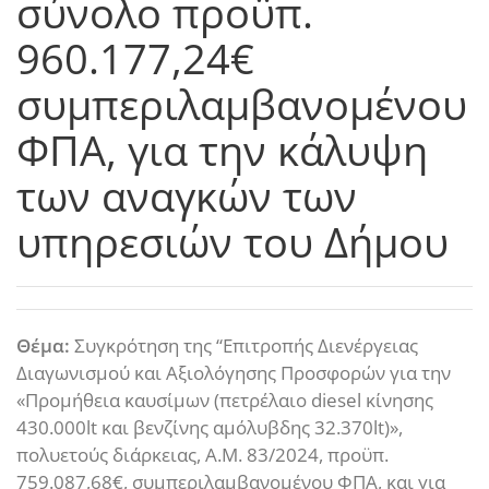
σύνολο προϋπ.
960.177,24€
συμπεριλαμβανομένου
ΦΠΑ, για την κάλυψη
των αναγκών των
υπηρεσιών του Δήμου
Θέμα:
Συγκρότηση της “Επιτροπής Διενέργειας
Διαγωνισμού και Αξιολόγησης Προσφορών για την
«Προμήθεια καυσίμων (πετρέλαιο diesel κίνησης
430.000lt και βενζίνης αμόλυβδης 32.370lt)»,
πολυετούς διάρκειας, Α.Μ. 83/2024, προϋπ.
759.087,68€, συμπεριλαμβανομένου ΦΠΑ, και για