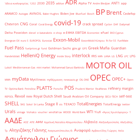
ADR
2035
ANT1
2030
Alpha TV
app
'άδεια κυκλοφορίας
1202
adblue
Andre Bledjian
BP
Brent
ARAMCO
AVINOIL
Biden Joe
Cedefop
Autogas
Baker Hughes
BlueFuel
Bosch
covid-19
CNG
Chevron
crack spread
Coral
Coral Energy
Cyclon
DAF
Dailymail
Delta Poseidon
e-ΕΦΚΑ
EBITDA
eFuel
diesel
e-katanalotis
e-shop
Economist
EKO Cyprus
Exxon-Mobil
Energean Oil
euro 5
EUROPOL
Eurostat
ExxonMobil Κύπρου
fit for 55
FuelMate
Fuel Pass
Greek Mafia
Guardian
Goldman Sachs
gov.gr
fuelprices.gr
fund
GPS
HelleniQ Energy
interlock
LNG
IRIS
LPG
Handelsblatt
Inside Story
kWh
LANA
LG
LPC
MOTOR OIL
Lukoil
Mediterranean Gas
mini market
Mohammad Sanusi Barkindo
OPEC
myData
OPEC+
Mytilineos
MWh
myΘέρμανση
newsauto.gr
OIL ONE
Open
POS
PLATTS
refinery margin
TV
Optima Bank
Petrolina
Porsche
Prudent Warrior
RealNews
Revoil
Royal Dutch Shell
self-test
Saudi Arabian Oil Company
REPSOL
RMM
SECU-TECH
SHELL
TotalEnergies
Stage II
TEXACO
TotalEnergy
SKG
Sokol
Sri Lanka
sts
twitter
Urals
WTI
Yiufi
vintage
Viohalco
voucher
windfall tax
WOOD
World Bank
«Άγιος Χριστόφορος»
΄1
ΑΑΔΕ
Αλβανία
ΑΦΜ
ΑΟΖ
ΑΠΕ
Αγγελική Ναταλία Αδαμοπούλου
Αλεξανδρούπολη
Αλεξιάδης
Αληγιζάκης Γιάννης
Αναφορά
Τρ.
Αναγνωστόπουλος Θ.
Αρβανιτίδης Γιώργος
Ασία
Ασμάτογλου Γιώργος