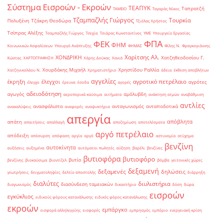
Σύστημα Εισροών - Εκροών
ΤΕΑΠΥΚ
Ταπρατζή
ΤΑΜΕΙΟ
Ταγαράς Νίκος
Τζαμπαζλής Γιώργος
Τουρκία
Πολυξένη
Τζάκρη Θεοδώρα
Τζιόλας Χρήστος
Τσίπρας Αλέξης
Τσαμπαζλής Γιώργος
Τσεχία
Τσιάρας Κωνσταντίνος
ΥΜΕ
Υπουργείο Εργασίας
ΦΠΑ
ΦΕΚ
ΦΗΜ
Κοινωνικών Ασφαλίσεων
Υπουργό Ανάπτυξης
ΦΗΜΑΣ
Φίλης Ν.
Φραγκογιάννης
Χαρίτσης Αλ.
ΧΟΝΔΡΙΚΗ
Χατζηθεοδοσίου Γ.
Κώστας
ΧΑΡΤΟΓΡΑΦΗΣΗ
Χάρης Δούκας
Χανιά
Χουρδάκης Μιχαήλ
Χρηστίδου Ραλλία
Χατζηνικολάου Ν.
Χρηματιστήριο
άδεια
έκθεση αποβλήτων
αγγελίες
αγροτικό πετρέλαιο
έκρηξη
έλεγχοι
αγρότες
έλεγχο
έρευνα
έσοδα
αγορές
αδειοδότηση
αγωγός
αμόλυβδη
αεροπορικά καύσιμα
αιτήματα
ανάκτηση ατμών
αναβάθμιση
αντλίες
ανασφάλιστα
ανταγωνισμός
ανταποδοτικά
ανακαλύψεις
αναφορές
αναψυκτήρια
απεργία
απόβλητα
απάτη
απαιτήσεις
απαλλαγή
αποζημίωση
αποτελέσματα
αργό πετρέλαιο
απόδειξη
απόσυρση
απόφαση
αργία
αργό
αστυνομία
ατύχημα
βενζίνη
αυτοκίνητα
αυξήσεις
αυξημένα
αυτόματοι πωλητές
αύξηση
βαρέλι
βενζίνες
βυτιοφόρα
βυτιοφόρο
βυτίο
βενζίνης
βιοκαύσιμα
βιοντίζελ
βόμβα
γειτονικές χώρες
δεξαμενή
δεξαμενές
δηλώσεις
γεωτρήσεις
δειγματοληψίες
δελτίο αποστολής
διάρρηξη
διαλύτες
διυλιστήρια
διασύνδεση ταμειακών
διαγωνισμός
δικαστήριο
δόση
δώρα
εισροών
εγκύκλιος
ειδικούς φόρους κατανάλωσης
ειδικός φόρος κατανάλωσης
εκροών
εμπάργκο
εισφορά αλληλεγγύης
εισφορές
εμπρησμός
εμπόριο
ενεργειακή κρίση