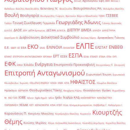
Αχτσιόγλου Έφη
Αττική
ΒΕΘ
Βέττας Ι.
Βεσυρόπουλος Απ.
Βελετάκης Ν.
Βαλκάνια
Βασίλης Βασιλειάδης
Βενεζουέλα
Βιλιάρδος Βασίλης
Βουλή
Βουλγαρία
ΓΣΕΒΕΕ
Βουλγαρίδης Γιώργος
Βρετανία
Βόρεια Μακεδονία
ΓΕΜΗ
Γεωργιάδης Άδωνις
Γενική Συνέλευση
Γερμανία
Γαλλία
Γιάννης Θεοτοκάς
ΔΙΕΠΠΥ
ΔΙΜΕΑ
ΔΑΟΕ
ΔΕΣΦΑ
Δ.Α.Ο.Ε.
ΔΕΗ
ΔΕΠΑ Εμπορίας
ΔΙ.Μ.Ε.Α.
ΔΙΥΛΙΣΗ
ΔΙΥΛΙΣΤΗΡΙΑ
Διοικητικό Συμβούλιο
Διαβούλευση
Δρακακάκης Γιάννης
Δαγούμας Θ.
Δούκας Χάρης
ΕΛΠΕ
ΕΚΟ
ΕΝΒΕΘ
ΕΛΙΝΟΙΛ
ΕΛΣΤΑΤ
Ε.Ε.
ΕΕΑ
ΕΒΕΠ
ΕΕ
ΕΛΑΣ
ΕΛΛΑΚΤΩΡ
ΕΣΠΑ
ΕΡΤ
ΕΣΕΚ
ΕΠΑΝΤ
ΕΠΙΤΡΟΠΗ ΑΝΤΑΓΩΝΙΣΜΟΥ
ΕΡΓΑΝΗ
ΕΣΥΔ
ΕΤΕΑΕΠ
ΕΤΕΚΑ
ΕΤΕπ
ΕΥΠ
ΕΦΚ
Ενέργεια
Επιστρεπτέα Προκαταβολή
Ελλάδα
ΕΦΚΑ
Επιτροπάκης Π.
Επιτροπή
Επιτροπή Ανταγωνισμού
Ευρωπαϊκή Ένωση
Ευρωπαϊκό
ΗΦΑΙΣΤΟΣ
Κοινοβούλιο
Ευρώπη
ΗELLENiQ ENERGY
ΗΛΕΙΑ
ΗΜΑ
ΗΠΑ
Ηνωμένο Βασίλειο
Θεοδωρικάκος Τάκης
Ηράκλειο
Θεσσαλονίκη
Θράκη
ΘΕΡΜΟΙΛ
Θεοχάρης Χάρης
Θωμαδάκης
Ιταλία
ΙΟΒΕ
Ιράν
ΚΑΔ
Μ.
ΙΝΕ-ΓΣΕΕ
Ικόνιο
Ιλχάν Αχμέτ
Ινδία
ΚΑΘΗΜΕΡΙΝΗ
ΚΑΝΟΝΙΣΤΙΚΗ
ΚΕΔΑΚ
ΠΑΡΕΜΒΑΣΗ
ΚΕΠ
ΚΕΡΔΟΦΟΡΙΑ
ΚΙΝΑ
ΚΤΕΟ
Κίνα
Κίνημα Δημοκρατίας
Καββαθάς Γ.
Καλογήρου Ι.
Κιουρτζής
Καρανάσιος Π.
Κατρίνης Μανώλης
Κεγκέρογλου Βασίλης
Κερατσίνι
Θέμης
Κιούσης Μιχάλης
Κλίμα
Κολοκυθάς Αναστάσιος
Κονταξής Δημήτρης
Κορκίδης Βασίλης