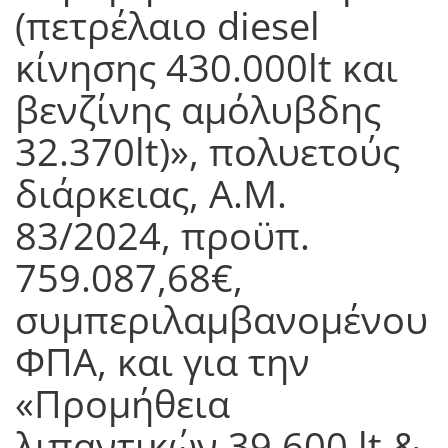
(πετρέλαιο diesel
κίνησης 430.000lt και
βενζίνης αμόλυβδης
32.370lt)», πολυετούς
διάρκειας, Α.Μ.
83/2024, προϋπ.
759.087,68€,
συμπεριλαμβανομένου
ΦΠΑ, και για την
«Προμήθεια
λιπαντικών 39.600 lt &