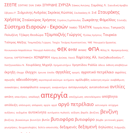
ΣΕΕΠΕ
ΣΥΡΙΖΑ
ΣΠΥΡΙΔΗΣ
Σαμόλης Λ.
ΣΕΥΠΥΚΕ
ΣΚΑΙ
ΣΜΕΑ
Σάκκος Αντώνης
Σαουδική Αραβία
Σταυράκης
Σιάμισιης Ανδρέας
Σκρέκας Κώστας
ΣτΕ
Σβίγκου Ρ.
Σκυλακάκης Θ.
Χρήστος
Σταϊκούρας Χρήστος
Σωκράτης Φάμελλος
Στράτος Σιμόπουλος
Σύνταξη
Σύστημα Εισροών - Εκροών
ΤΕΑΠΥΚ
Ταπρατζή
ΤΑΜΕΙΟ
Ταγαράς Νίκος
Τζαμπαζλής Γιώργος
Τουρκία
Πολυξένη
Τζάκρη Θεοδώρα
Τζιόλας Χρήστος
Τσίπρας Αλέξης
Τσαμπαζλής Γιώργος
Τσεχία
Τσιάρας Κωνσταντίνος
ΥΜΕ
Υπουργείο Εργασίας
ΦΠΑ
ΦΕΚ
ΦΗΜ
Κοινωνικών Ασφαλίσεων
Υπουργό Ανάπτυξης
ΦΗΜΑΣ
Φίλης Ν.
Φραγκογιάννης
Χαρίτσης Αλ.
ΧΟΝΔΡΙΚΗ
Χατζηθεοδοσίου Γ.
Κώστας
ΧΑΡΤΟΓΡΑΦΗΣΗ
Χάρης Δούκας
Χανιά
Χουρδάκης Μιχαήλ
Χρηστίδου Ραλλία
Χατζηνικολάου Ν.
Χρηματιστήριο
άδεια
έκθεση αποβλήτων
αγγελίες
αγροτικό πετρέλαιο
έκρηξη
έλεγχοι
αγρότες
έλεγχο
έρευνα
έσοδα
αγορές
αδειοδότηση
αγωγός
αμόλυβδη
αεροπορικά καύσιμα
αιτήματα
ανάκτηση ατμών
αναβάθμιση
αντλίες
ανασφάλιστα
ανταγωνισμός
ανταποδοτικά
ανακαλύψεις
αναφορές
αναψυκτήρια
απεργία
απόβλητα
απάτη
απαιτήσεις
απαλλαγή
αποζημίωση
αποτελέσματα
αργό πετρέλαιο
απόδειξη
απόσυρση
απόφαση
αργία
αργό
αστυνομία
ατύχημα
βενζίνη
αυτοκίνητα
αυξήσεις
αυξημένα
αυτόματοι πωλητές
αύξηση
βαρέλι
βενζίνες
βυτιοφόρα
βυτιοφόρο
βυτίο
βενζίνης
βιοκαύσιμα
βιοντίζελ
βόμβα
γειτονικές χώρες
δεξαμενή
δεξαμενές
δηλώσεις
γεωτρήσεις
δειγματοληψίες
δελτίο αποστολής
διάρρηξη