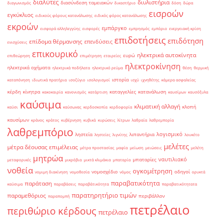
διαλύτες
διυλιστήρια
διασύνδεση ταμειακών
διαγωνισμός
δικαστήριο
δόση
δώρα
εισροών
εγκύκλιος
ειδικούς φόρους κατανάλωσης
ειδικός φόρος κατανάλωσης
εκροών
εμπάργκο
εισφορά αλληλεγγύης
εισφορές
εμπρησμός
εμπόριο
ενεργειακή κρίση
επιδοτήσεις
επιδότηση
επίδομα θέρμανσης
επενδύσεις
ενισχύσεις
επικουρικό
ηλεκτρικά αυτοκίνητα
ευρώ
επιθεώρηση
επιμέτρηση
εταιρείες
ηλεκτροκίνηση
ηλεκτρικά οχήματα
ηλεκτρικά ποδήλατα
ηλεκτρικό ρεύμα
θέση
θερμική
ιστορία
καταπόνηση
ιδιωτικά πρατήρια
ισοζύγιο
ισολογισμοί
ισχύ
ιχνηθέτης
κάμερα ασφαλείας
κέρδη
κίνητρα
καταγγελίες
κατανάλωση
κακοκαιρία
κανονισμός
κατάρτιση
καυσίμων
καυσόξυλα
καύσιμα
κλιματική αλλαγή
κλοπή
καύσι
καύσωνας
κερδοσκοπία
κερδοφορία
καυσίμων
κράνος
κράτος
κυβέρνηση
κυβικά
κυρώσεις
λίτρων
λαθραία
λαθρεμπορία
λαθρεμπόριο
λογισμικό
ληστεία
λιπαντήρια
ληστείες
λιγνίτης
λουκέτο
μελέτες
μέτρα δέουσας επιμέλειας
μέτρα προστασίας
μαφία
μείωση
μειώσεις
μελέτη
μητρώα
ναυτιλιακό
μπαταρίες
μεταφορικές
μικρόβια
μικτά κλιμάκια
μπαταρία
νοθεία
ογκομέτρηση
νομοσχέδιο
οδηγοί
νομιμη διακίνηση
νομοθεσία
νόμος
ορυκτά
παραβατικότητα
παράταση
καύσιμα
παραβάσεις
παραβάτικότητα
παραβατικότητατα
παρατηρητήριο τιμών
παραμεθόριος
περιβάλλον
παραπομπή
πετρέλαιο
περιθώριο κέρδους
πετρέλαιο