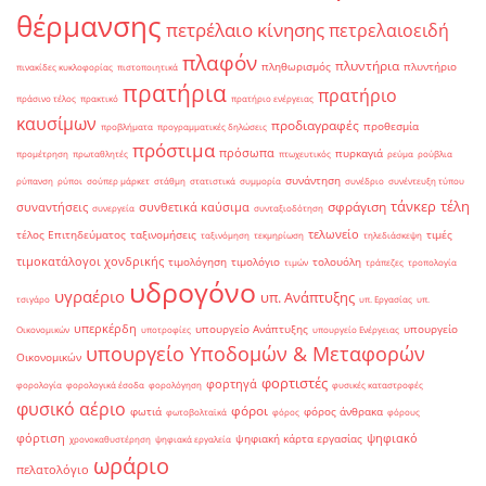
θέρμανσης
πετρέλαιο κίνησης
πετρελαιοειδή
πλαφόν
πλυντήρια
πληθωρισμός
πλυντήριο
πινακίδες κυκλοφορίας
πιστοποιητικά
πρατήρια
πρατήριο
πράσινο τέλος
πρακτικό
πρατήριο ενέργειας
καυσίμων
προδιαγραφές
προθεσμία
προβλήματα
προγραμματικές δηλώσεις
πρόστιμα
πρόσωπα
πυρκαγιά
προμέτρηση
πρωταθλητές
πτωχευτικός
ρεύμα
ρούβλια
συνάντηση
ρύπανση
ρύποι
σούπερ μάρκετ
στάθμη
στατιστικά
συμμορία
συνέδριο
συνέντευξη τύπου
τάνκερ
τέλη
σφράγιση
συναντήσεις
συνθετικά καύσιμα
συνεργεία
συνταξιοδότηση
τελωνείο
τέλος Επιτηδεύματος
ταξινομήσεις
τιμές
ταξινόμηση
τεκμηρίωση
τηλεδιάσκεψη
τιμοκατάλογοι χονδρικής
τιμολόγηση
τιμολόγιο
τολουόλη
τιμών
τράπεζες
τροπολογία
υδρογόνο
υγραέριο
υπ. Ανάπτυξης
τσιγάρο
υπ. Εργασίας
υπ.
υπερκέρδη
υπουργείο Ανάπτυξης
υπουργείο
Οικονομικών
υποτροφίες
υπουργείο Ενέργειας
υπουργείο Υποδομών & Μεταφορών
Οικονομικών
φορτιστές
φορτηγά
φορολογία
φορολογικά έσοδα
φορολόγηση
φυσικές καταστροφές
φυσικό αέριο
φόροι
φωτιά
φόρος άνθρακα
φωτοβολταϊκά
φόρος
φόρους
φόρτιση
ψηφιακό
ψηφιακή κάρτα εργασίας
χρονοκαθυστέρηση
ψηφιακά εργαλεία
ωράριο
πελατολόγιο