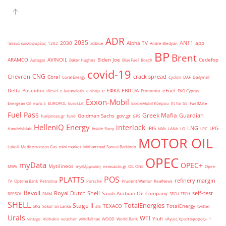
ADR
2035
ANT1
2030
Alpha TV
app
'άδεια κυκλοφορίας
1202
adblue
Andre Bledjian
BP
Brent
ARAMCO
AVINOIL
Biden Joe
Cedefop
Autogas
Baker Hughes
BlueFuel
Bosch
covid-19
CNG
Chevron
crack spread
Coral
Coral Energy
Cyclon
DAF
Dailymail
Delta Poseidon
e-ΕΦΚΑ
EBITDA
eFuel
diesel
e-katanalotis
e-shop
Economist
EKO Cyprus
Exxon-Mobil
Energean Oil
euro 5
EUROPOL
Eurostat
ExxonMobil Κύπρου
fit for 55
FuelMate
Fuel Pass
Greek Mafia
Guardian
Goldman Sachs
gov.gr
fuelprices.gr
fund
GPS
HelleniQ Energy
interlock
LNG
IRIS
LPG
Handelsblatt
Inside Story
kWh
LANA
LG
LPC
MOTOR OIL
Lukoil
Mediterranean Gas
mini market
Mohammad Sanusi Barkindo
OPEC
myData
OPEC+
Mytilineos
MWh
myΘέρμανση
newsauto.gr
OIL ONE
Open
POS
PLATTS
refinery margin
TV
Optima Bank
Petrolina
Porsche
Prudent Warrior
RealNews
Revoil
Royal Dutch Shell
self-test
Saudi Arabian Oil Company
REPSOL
RMM
SECU-TECH
SHELL
TotalEnergies
Stage II
TEXACO
TotalEnergy
SKG
Sokol
Sri Lanka
sts
twitter
Urals
WTI
Yiufi
vintage
Viohalco
voucher
windfall tax
WOOD
World Bank
«Άγιος Χριστόφορος»
΄1