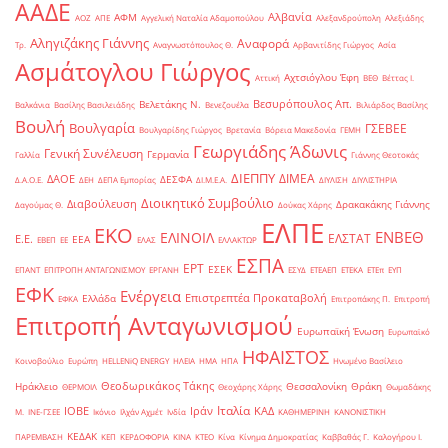
ΑΑΔΕ
Αλβανία
ΑΦΜ
ΑΟΖ
ΑΠΕ
Αγγελική Ναταλία Αδαμοπούλου
Αλεξανδρούπολη
Αλεξιάδης
Αληγιζάκης Γιάννης
Αναφορά
Τρ.
Αναγνωστόπουλος Θ.
Αρβανιτίδης Γιώργος
Ασία
Ασμάτογλου Γιώργος
Αχτσιόγλου Έφη
Αττική
ΒΕΘ
Βέττας Ι.
Βεσυρόπουλος Απ.
Βελετάκης Ν.
Βαλκάνια
Βασίλης Βασιλειάδης
Βενεζουέλα
Βιλιάρδος Βασίλης
Βουλή
Βουλγαρία
ΓΣΕΒΕΕ
Βουλγαρίδης Γιώργος
Βρετανία
Βόρεια Μακεδονία
ΓΕΜΗ
Γεωργιάδης Άδωνις
Γενική Συνέλευση
Γερμανία
Γαλλία
Γιάννης Θεοτοκάς
ΔΙΕΠΠΥ
ΔΙΜΕΑ
ΔΑΟΕ
ΔΕΣΦΑ
Δ.Α.Ο.Ε.
ΔΕΗ
ΔΕΠΑ Εμπορίας
ΔΙ.Μ.Ε.Α.
ΔΙΥΛΙΣΗ
ΔΙΥΛΙΣΤΗΡΙΑ
Διοικητικό Συμβούλιο
Διαβούλευση
Δρακακάκης Γιάννης
Δαγούμας Θ.
Δούκας Χάρης
ΕΛΠΕ
ΕΚΟ
ΕΝΒΕΘ
ΕΛΙΝΟΙΛ
ΕΛΣΤΑΤ
Ε.Ε.
ΕΕΑ
ΕΒΕΠ
ΕΕ
ΕΛΑΣ
ΕΛΛΑΚΤΩΡ
ΕΣΠΑ
ΕΡΤ
ΕΣΕΚ
ΕΠΑΝΤ
ΕΠΙΤΡΟΠΗ ΑΝΤΑΓΩΝΙΣΜΟΥ
ΕΡΓΑΝΗ
ΕΣΥΔ
ΕΤΕΑΕΠ
ΕΤΕΚΑ
ΕΤΕπ
ΕΥΠ
ΕΦΚ
Ενέργεια
Επιστρεπτέα Προκαταβολή
Ελλάδα
ΕΦΚΑ
Επιτροπάκης Π.
Επιτροπή
Επιτροπή Ανταγωνισμού
Ευρωπαϊκή Ένωση
Ευρωπαϊκό
ΗΦΑΙΣΤΟΣ
Κοινοβούλιο
Ευρώπη
ΗELLENiQ ENERGY
ΗΛΕΙΑ
ΗΜΑ
ΗΠΑ
Ηνωμένο Βασίλειο
Θεοδωρικάκος Τάκης
Ηράκλειο
Θεσσαλονίκη
Θράκη
ΘΕΡΜΟΙΛ
Θεοχάρης Χάρης
Θωμαδάκης
Ιταλία
ΙΟΒΕ
Ιράν
ΚΑΔ
Μ.
ΙΝΕ-ΓΣΕΕ
Ικόνιο
Ιλχάν Αχμέτ
Ινδία
ΚΑΘΗΜΕΡΙΝΗ
ΚΑΝΟΝΙΣΤΙΚΗ
ΚΕΔΑΚ
ΠΑΡΕΜΒΑΣΗ
ΚΕΠ
ΚΕΡΔΟΦΟΡΙΑ
ΚΙΝΑ
ΚΤΕΟ
Κίνα
Κίνημα Δημοκρατίας
Καββαθάς Γ.
Καλογήρου Ι.