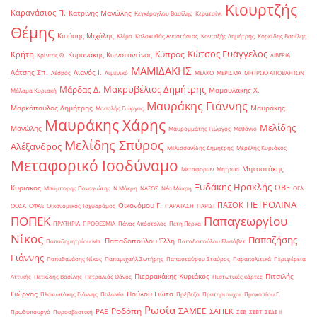
Κιουρτζής
Καρανάσιος Π.
Κατρίνης Μανώλης
Κεγκέρογλου Βασίλης
Κερατσίνι
Θέμης
Κιούσης Μιχάλης
Κλίμα
Κολοκυθάς Αναστάσιος
Κονταξής Δημήτρης
Κορκίδης Βασίλης
Κώτσος Ευάγγελος
Κύπρος
Κρήτη
Κυρανάκης Κωνσταντίνος
Κρίντας Θ.
ΛΙΒΕΡΙΑ
ΜΑΜΙΔΑΚΗΣ
Λάτσης Σπ.
Λιανός Ι.
Λέσβος
Λιμενικό
ΜΕΛΚΟ
ΜΕΡΙΣΜΑ
ΜΗΤΡΩΟ ΑΠΟΒΛΗΤΩΝ
Μακρυβέλιος Δημήτρης
Μάρδας Δ.
Μαμουλάκης Χ.
Μάλαμα Κυριακή
Μαυράκης Γιάννης
Μαρκόπουλος Δημήτρης
Μαυράκης
Μασαλής Γιώργος
Μαυράκης Χάρης
Μελίδης
Μανώλης
Μαυρομμάτης Γιώργος
Μεθάνιο
Μελίδης Σπύρος
Αλέξανδρος
Μελισσανίδης Δημήτρης
Μερελής Κυριάκος
Μεταφορικό Ισοδύναμο
Μητσοτάκης
Μεταφορών
Μητρώο
Ξυδάκης Ηρακλής
ΟΒΕ
Κυριάκος
Μπόμπορης Παναγιώτης
Ν.Μάκρη
ΝΑΞΟΣ
Νέα Μάκρη
ΟΓΑ
ΠΕΤΡΟΛΙΝΑ
ΠΑΣΟΚ
Οικονόμου Γ.
ΟΟΣΑ
ΟΦΑΕ
Οικονομικός Ταχυδρόμος
ΠΑΡΑΤΑΣΗ
ΠΑΡΙΣΙ
ΠΟΠΕΚ
Παπαγεωργίου
ΠΡΑΤΗΡΙΑ
ΠΡΟΘΕΣΜΙΑ
Πάνας Απόστολος
Πέτη Πέρκα
Νίκος
Παπαζήσης
Παπαδοπούλου Έλλη
Παπαδημητρίου Μπ.
Παπαδοπούλου Ελισάβετ
Γιάννης
Παπαθανάσης Νίκος
Παπαμιχαήλ Σωτήρης
Παπασταύρου Σταύρος
Παραπολιτικά
Περιφέρεια
Πιερρακάκης Κυριάκος
Πιτσιλής
Αττικής
Πετκίδης Βασίλης
Πετραλιάς Θάνος
Πιστωτικές κάρτες
Γιώργος
Πούλου Γιώτα
Πλακιωτάκης Γιάννης
Πολωνία
Πρέβεζα
Πρατηριούχοι
Προκοπίου Γ.
Ρωσία
Ροδόπη
ΣΑΜΕΕ
ΣΑΠΕΚ
ΡΑΕ
Πρωθυπουργό
Πυροσβεστική
ΣΕΒ
ΣΕΒΤ
ΣΕΔΕ ΙΙ