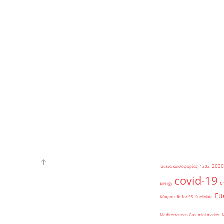
2030
'άδεια κυκλοφορίας
1202
covid-19
c
Energy
Fu
Κύπρου
fit for 55
FuelMate
Mediterranean Gas
mini market