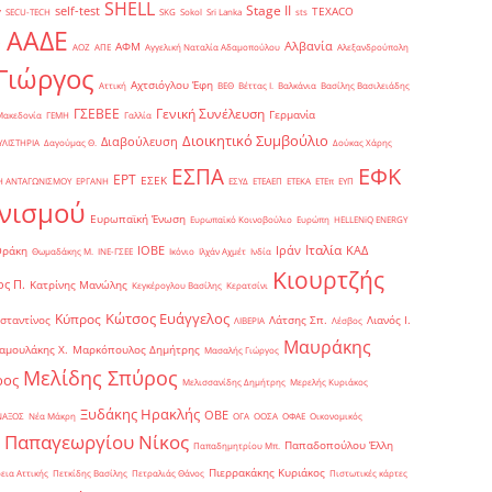
SHELL
Stage II
self-test
y
TEXACO
SECU-TECH
SKG
Sokol
Sri Lanka
sts
ΑΑΔΕ
Αλβανία
ΑΦΜ
1
ΑΟΖ
ΑΠΕ
Αγγελική Ναταλία Αδαμοπούλου
Αλεξανδρούπολη
Γιώργος
Αχτσιόγλου Έφη
Αττική
ΒΕΘ
Βέττας Ι.
Βαλκάνια
Βασίλης Βασιλειάδης
Γενική Συνέλευση
ΓΣΕΒΕΕ
Γερμανία
Μακεδονία
ΓΕΜΗ
Γαλλία
Διοικητικό Συμβούλιο
Διαβούλευση
ΥΛΙΣΤΗΡΙΑ
Δαγούμας Θ.
Δούκας Χάρης
ΕΦΚ
ΕΣΠΑ
ΕΡΤ
ΕΣΕΚ
Η ΑΝΤΑΓΩΝΙΣΜΟΥ
ΕΡΓΑΝΗ
ΕΣΥΔ
ΕΤΕΑΕΠ
ΕΤΕΚΑ
ΕΤΕπ
ΕΥΠ
νισμού
Ευρωπαϊκή Ένωση
Ευρωπαϊκό Κοινοβούλιο
Ευρώπη
ΗELLENiQ ENERGY
Ιταλία
ΙΟΒΕ
Ιράν
ΚΑΔ
Θράκη
Θωμαδάκης Μ.
ΙΝΕ-ΓΣΕΕ
Ικόνιο
Ιλχάν Αχμέτ
Ινδία
Κιουρτζής
ς Π.
Κατρίνης Μανώλης
Κεγκέρογλου Βασίλης
Κερατσίνι
Κώτσος Ευάγγελος
Κύπρος
σταντίνος
Λάτσης Σπ.
Λιανός Ι.
ΛΙΒΕΡΙΑ
Λέσβος
Μαυράκης
αμουλάκης Χ.
Μαρκόπουλος Δημήτρης
Μασαλής Γιώργος
Μελίδης Σπύρος
ρος
Μελισσανίδης Δημήτρης
Μερελής Κυριάκος
Ξυδάκης Ηρακλής
ΟΒΕ
ΝΑΞΟΣ
Νέα Μάκρη
ΟΓΑ
ΟΟΣΑ
ΟΦΑΕ
Οικονομικός
Παπαγεωργίου Νίκος
Παπαδοπούλου Έλλη
Παπαδημητρίου Μπ.
Πιερρακάκης Κυριάκος
εια Αττικής
Πετκίδης Βασίλης
Πετραλιάς Θάνος
Πιστωτικές κάρτες