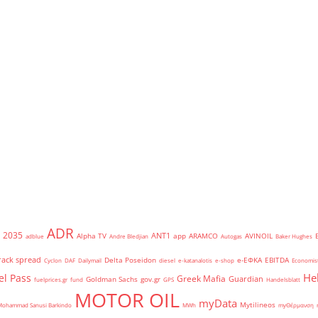
ADR
2035
ANT1
Alpha TV
app
ARAMCO
AVINOIL
adblue
Andre Bledjian
Autogas
Baker Hughes
rack spread
Delta Poseidon
e-ΕΦΚΑ
EBITDA
Cyclon
DAF
Dailymail
diesel
e-katanalotis
e-shop
Economis
He
el Pass
Greek Mafia
Guardian
Goldman Sachs
gov.gr
fuelprices.gr
fund
GPS
Handelsblatt
MOTOR OIL
myData
Mytilineos
Mohammad Sanusi Barkindo
MWh
myΘέρμανση