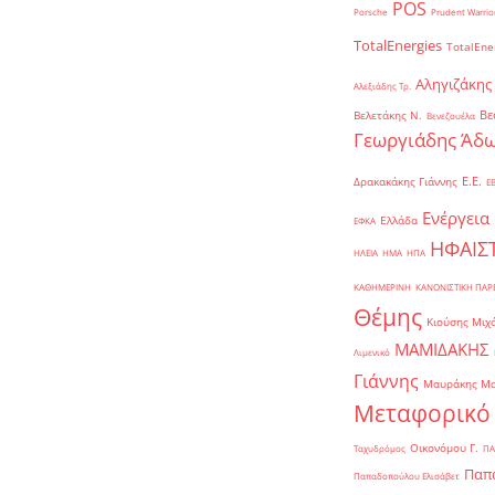
POS
Porsche
Prudent Warrio
TotalEnergies
TotalEne
Αληγιζάκης
Αλεξιάδης Τρ.
Βε
Βελετάκης Ν.
Βενεζουέλα
Γεωργιάδης Άδω
Ε.Ε.
Δρακακάκης Γιάννης
Ε
Ενέργεια
Ελλάδα
ΕΦΚΑ
ΗΦΑΙΣ
ΗΛΕΙΑ
ΗΜΑ
ΗΠΑ
ΚΑΘΗΜΕΡΙΝΗ
ΚΑΝΟΝΙΣΤΙΚΗ ΠΑ
Θέμης
Κιούσης Μιχ
ΜΑΜΙΔΑΚΗΣ
Λιμενικό
Γιάννης
Μαυράκης Μ
Μεταφορικό
Οικονόμου Γ.
Ταχυδρόμος
ΠΑ
Παπα
Παπαδοπούλου Ελισάβετ