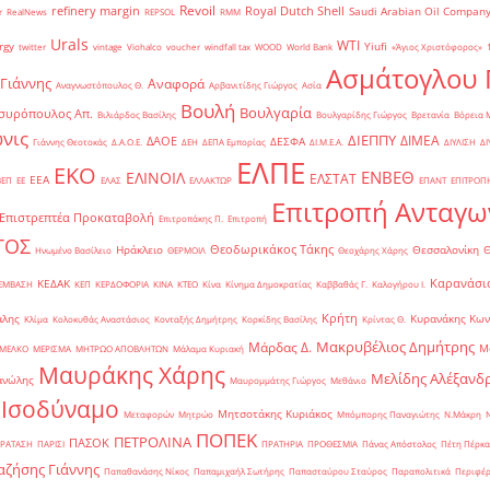
Revoil
refinery margin
Royal Dutch Shell
Saudi Arabian Oil Compan
r
RealNews
REPSOL
RMM
Urals
WTI
rgy
Yiufi
twitter
vintage
Viohalco
voucher
windfall tax
WOOD
World Bank
«Άγιος Χριστόφορος»
΄
Ασμάτογλου 
 Γιάννης
Αναφορά
Αναγνωστόπουλος Θ.
Αρβανιτίδης Γιώργος
Ασία
Βουλή
Βουλγαρία
συρόπουλος Απ.
Βιλιάρδος Βασίλης
Βουλγαρίδης Γιώργος
Βρετανία
Βόρεια 
νις
ΔΙΕΠΠΥ
ΔΙΜΕΑ
ΔΑΟΕ
ΔΕΣΦΑ
Γιάννης Θεοτοκάς
Δ.Α.Ο.Ε.
ΔΕΗ
ΔΕΠΑ Εμπορίας
ΔΙ.Μ.Ε.Α.
ΔΙΥΛΙΣΗ
ΔΙ
ΕΛΠΕ
ΕΚΟ
ΕΝΒΕΘ
ΕΛΙΝΟΙΛ
ΕΛΣΤΑΤ
ΕΕΑ
ΒΕΠ
ΕΕ
ΕΛΑΣ
ΕΛΛΑΚΤΩΡ
ΕΠΑΝΤ
ΕΠΙΤΡΟΠ
Επιτροπή Ανταγω
Επιστρεπτέα Προκαταβολή
Επιτροπάκης Π.
Επιτροπή
ΤΟΣ
Θεοδωρικάκος Τάκης
Ηράκλειο
Θεσσαλονίκη
Ηνωμένο Βασίλειο
ΘΕΡΜΟΙΛ
Θεοχάρης Χάρης
Καρανάσιο
ΚΕΔΑΚ
ΡΕΜΒΑΣΗ
ΚΕΠ
ΚΕΡΔΟΦΟΡΙΑ
ΚΙΝΑ
ΚΤΕΟ
Κίνα
Κίνημα Δημοκρατίας
Καββαθάς Γ.
Καλογήρου Ι.
Κρήτη
άλης
Κυρανάκης Κων
Κλίμα
Κολοκυθάς Αναστάσιος
Κονταξής Δημήτρης
Κορκίδης Βασίλης
Κρίντας Θ.
Μακρυβέλιος Δημήτρης
Μάρδας Δ.
Μ
ΜΕΛΚΟ
ΜΕΡΙΣΜΑ
ΜΗΤΡΩΟ ΑΠΟΒΛΗΤΩΝ
Μάλαμα Κυριακή
Μαυράκης Χάρης
Μελίδης Αλέξανδ
ανώλης
Μαυρομμάτης Γιώργος
Μεθάνιο
 Ισοδύναμο
Μητσοτάκης Κυριάκος
Μεταφορών
Μητρώο
Μπόμπορης Παναγιώτης
Ν.Μάκρη
ΠΟΠΕΚ
ΠΕΤΡΟΛΙΝΑ
ΠΑΣΟΚ
ΡΑΤΑΣΗ
ΠΑΡΙΣΙ
ΠΡΑΤΗΡΙΑ
ΠΡΟΘΕΣΜΙΑ
Πάνας Απόστολος
Πέτη Πέρκα
ζήσης Γιάννης
Παπαθανάσης Νίκος
Παπαμιχαήλ Σωτήρης
Παπασταύρου Σταύρος
Παραπολιτικά
Περιφέρ