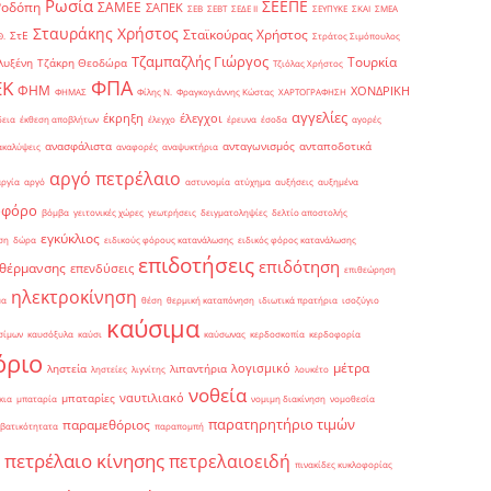
Ρωσία
ΣΕΕΠΕ
Ροδόπη
ΣΑΜΕΕ
ΣΑΠΕΚ
ΣΕΒ
ΣΕΒΤ
ΣΕΔΕ ΙΙ
ΣΕΥΠΥΚΕ
ΣΚΑΙ
ΣΜΕΑ
Σταυράκης Χρήστος
Σταϊκούρας Χρήστος
ΣτΕ
Θ.
Στράτος Σιμόπουλος
Τζαμπαζλής Γιώργος
Τουρκία
λυξένη
Τζάκρη Θεοδώρα
Τζιόλας Χρήστος
ΦΠΑ
ΕΚ
ΦΗΜ
ΧΟΝΔΡΙΚΗ
ΦΗΜΑΣ
Φίλης Ν.
Φραγκογιάννης Κώστας
ΧΑΡΤΟΓΡΑΦΗΣΗ
αγγελίες
έκρηξη
έλεγχοι
δεια
έκθεση αποβλήτων
έλεγχο
έρευνα
έσοδα
αγορές
ανασφάλιστα
ανταγωνισμός
ανταποδοτικά
ακαλύψεις
αναφορές
αναψυκτήρια
αργό πετρέλαιο
αργία
αργό
αστυνομία
ατύχημα
αυξήσεις
αυξημένα
οφόρο
βόμβα
γειτονικές χώρες
γεωτρήσεις
δειγματοληψίες
δελτίο αποστολής
εγκύκλιος
ση
δώρα
ειδικούς φόρους κατανάλωσης
ειδικός φόρος κατανάλωσης
επιδοτήσεις
επιδότηση
 θέρμανσης
επενδύσεις
επιθεώρηση
ηλεκτροκίνηση
μα
θέση
θερμική καταπόνηση
ιδιωτικά πρατήρια
ισοζύγιο
καύσιμα
σίμων
καυσόξυλα
καύσι
καύσωνας
κερδοσκοπία
κερδοφορία
όριο
μέτρα
λογισμικό
ληστεία
λιπαντήρια
ληστείες
λιγνίτης
λουκέτο
νοθεία
ναυτιλιακό
μπαταρίες
κια
μπαταρία
νομιμη διακίνηση
νομοθεσία
παρατηρητήριο τιμών
παραμεθόριος
βατικότητατα
παραπομπή
πετρέλαιο κίνησης
πετρελαιοειδή
πινακίδες κυκλοφορίας