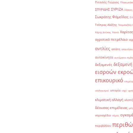
Πιτσιλής Γιώργος
Πλακιωτάκη
ΣΥΡΙΖΑ
ΣΠΥΡΙΔΗΣ
Σάκκος
Σωκράτης Φάμελλος
Σύ
Τσίπρας Αλέξης
Τσαμπαζλής 
Χαρίτση
Χάρης Δούκας
Χανιά
αγροτικό πετρέλαιο
αγ
αντλίες
απάτη
απαιτήσει
αυτοκίνητα
αυτόματοι πωλη
δεξαμενή
δεξαμενές
εισροών εκρο
επικουρικό
επιμέτ
ιστορία
ισολογισμοί
ισχύ
ιχνη
κλιματική αλλαγή
κλοπή
δέουσας επιμέλειας
μέτ
ογκομ
νομοσχέδιο
νόμος
περιθώ
περιβάλλον