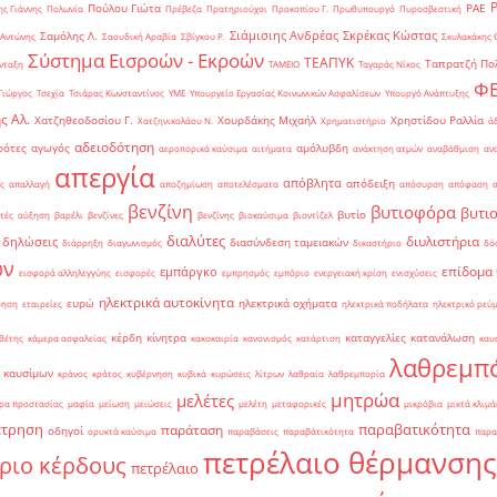
Πούλου Γιώτα
ΡΑΕ
ς Γιάννης
Πολωνία
Πρέβεζα
Πρατηριούχοι
Προκοπίου Γ.
Πρωθυπουργό
Πυροσβεστική
Σιάμισιης Ανδρέας
Σκρέκας Κώστας
Σαμόλης Λ.
 Αντώνης
Σαουδική Αραβία
Σβίγκου Ρ.
Σκυλακάκης 
Σύστημα Εισροών - Εκροών
ΤΕΑΠΥΚ
Ταπρατζή Πο
νταξη
ΤΑΜΕΙΟ
Ταγαράς Νίκος
Φ
Γιώργος
Τσεχία
Τσιάρας Κωνσταντίνος
ΥΜΕ
Υπουργείο Εργασίας Κοινωνικών Ασφαλίσεων
Υπουργό Ανάπτυξης
ς Αλ.
Χατζηθεοδοσίου Γ.
Χουρδάκης Μιχαήλ
Χρηστίδου Ραλλία
Χατζηνικολάου Ν.
Χρηματιστήριο
ά
αδειοδότηση
ρότες
αγωγός
αμόλυβδη
αεροπορικά καύσιμα
αιτήματα
ανάκτηση ατμών
αναβάθμιση
αν
απεργία
απόβλητα
απόδειξη
ς
απαλλαγή
αποζημίωση
αποτελέσματα
απόσυρση
απόφαση
βενζίνη
βυτιοφόρα
βυτι
βυτίο
τές
αύξηση
βαρέλι
βενζίνες
βενζίνης
βιοκαύσιμα
βιοντίζελ
διαλύτες
διυλιστήρια
δηλώσεις
διασύνδεση ταμειακών
διάρρηξη
διαγωνισμός
δικαστήριο
δό
ών
επίδομα
εμπάργκο
εισφορά αλληλεγγύης
εισφορές
εμπρησμός
εμπόριο
ενεργειακή κρίση
ενισχύσεις
ηλεκτρικά αυτοκίνητα
ευρώ
ηλεκτρικά οχήματα
ρηση
εταιρείες
ηλεκτρικά ποδήλατα
ηλεκτρικό ρεύ
κέρδη
κίνητρα
καταγγελίες
κατανάλωση
θέτης
κάμερα ασφαλείας
κακοκαιρία
κανονισμός
κατάρτιση
καυ
λαθρεμπ
 καυσίμων
κράνος
κράτος
κυβέρνηση
κυβικά
κυρώσεις
λίτρων
λαθραία
λαθρεμπορία
μητρώα
μελέτες
ρα προστασίας
μαφία
μείωση
μειώσεις
μελέτη
μεταφορικές
μικρόβια
μικτά κλιμά
έτρηση
παραβατικότητα
παράταση
οδηγοί
ορυκτά καύσιμα
παραβάσεις
παραβάτικότητα
παρα
πετρέλαιο θέρμανσης
ριο κέρδους
πετρέλαιο