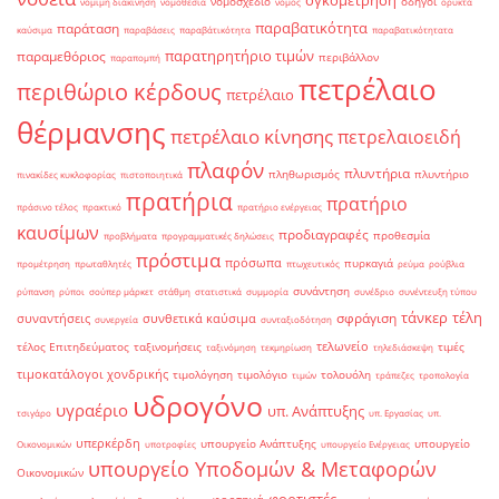
ογκομέτρηση
νομοσχέδιο
οδηγοί
νομιμη διακίνηση
νομοθεσία
νόμος
ορυκτά
παραβατικότητα
παράταση
καύσιμα
παραβάσεις
παραβάτικότητα
παραβατικότητατα
παρατηρητήριο τιμών
παραμεθόριος
περιβάλλον
παραπομπή
πετρέλαιο
περιθώριο κέρδους
πετρέλαιο
θέρμανσης
πετρέλαιο κίνησης
πετρελαιοειδή
πλαφόν
πλυντήρια
πληθωρισμός
πλυντήριο
πινακίδες κυκλοφορίας
πιστοποιητικά
πρατήρια
πρατήριο
πράσινο τέλος
πρακτικό
πρατήριο ενέργειας
καυσίμων
προδιαγραφές
προθεσμία
προβλήματα
προγραμματικές δηλώσεις
πρόστιμα
πρόσωπα
πυρκαγιά
προμέτρηση
πρωταθλητές
πτωχευτικός
ρεύμα
ρούβλια
συνάντηση
ρύπανση
ρύποι
σούπερ μάρκετ
στάθμη
στατιστικά
συμμορία
συνέδριο
συνέντευξη τύπου
τάνκερ
τέλη
σφράγιση
συναντήσεις
συνθετικά καύσιμα
συνεργεία
συνταξιοδότηση
τελωνείο
τέλος Επιτηδεύματος
ταξινομήσεις
τιμές
ταξινόμηση
τεκμηρίωση
τηλεδιάσκεψη
τιμοκατάλογοι χονδρικής
τιμολόγηση
τιμολόγιο
τολουόλη
τιμών
τράπεζες
τροπολογία
υδρογόνο
υγραέριο
υπ. Ανάπτυξης
τσιγάρο
υπ. Εργασίας
υπ.
υπερκέρδη
υπουργείο Ανάπτυξης
υπουργείο
Οικονομικών
υποτροφίες
υπουργείο Ενέργειας
υπουργείο Υποδομών & Μεταφορών
Οικονομικών