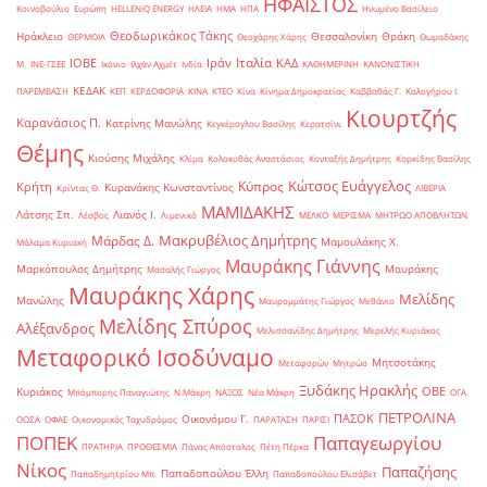
ΗΦΑΙΣΤΟΣ
Κοινοβούλιο
Ευρώπη
ΗELLENiQ ENERGY
ΗΛΕΙΑ
ΗΜΑ
ΗΠΑ
Ηνωμένο Βασίλειο
Θεοδωρικάκος Τάκης
Ηράκλειο
Θεσσαλονίκη
Θράκη
ΘΕΡΜΟΙΛ
Θεοχάρης Χάρης
Θωμαδάκης
Ιταλία
ΙΟΒΕ
Ιράν
ΚΑΔ
Μ.
ΙΝΕ-ΓΣΕΕ
Ικόνιο
Ιλχάν Αχμέτ
Ινδία
ΚΑΘΗΜΕΡΙΝΗ
ΚΑΝΟΝΙΣΤΙΚΗ
ΚΕΔΑΚ
ΠΑΡΕΜΒΑΣΗ
ΚΕΠ
ΚΕΡΔΟΦΟΡΙΑ
ΚΙΝΑ
ΚΤΕΟ
Κίνα
Κίνημα Δημοκρατίας
Καββαθάς Γ.
Καλογήρου Ι.
Κιουρτζής
Καρανάσιος Π.
Κατρίνης Μανώλης
Κεγκέρογλου Βασίλης
Κερατσίνι
Θέμης
Κιούσης Μιχάλης
Κλίμα
Κολοκυθάς Αναστάσιος
Κονταξής Δημήτρης
Κορκίδης Βασίλης
Κώτσος Ευάγγελος
Κύπρος
Κρήτη
Κυρανάκης Κωνσταντίνος
Κρίντας Θ.
ΛΙΒΕΡΙΑ
ΜΑΜΙΔΑΚΗΣ
Λάτσης Σπ.
Λιανός Ι.
Λέσβος
Λιμενικό
ΜΕΛΚΟ
ΜΕΡΙΣΜΑ
ΜΗΤΡΩΟ ΑΠΟΒΛΗΤΩΝ
Μακρυβέλιος Δημήτρης
Μάρδας Δ.
Μαμουλάκης Χ.
Μάλαμα Κυριακή
Μαυράκης Γιάννης
Μαρκόπουλος Δημήτρης
Μαυράκης
Μασαλής Γιώργος
Μαυράκης Χάρης
Μελίδης
Μανώλης
Μαυρομμάτης Γιώργος
Μεθάνιο
Μελίδης Σπύρος
Αλέξανδρος
Μελισσανίδης Δημήτρης
Μερελής Κυριάκος
Μεταφορικό Ισοδύναμο
Μητσοτάκης
Μεταφορών
Μητρώο
Ξυδάκης Ηρακλής
ΟΒΕ
Κυριάκος
Μπόμπορης Παναγιώτης
Ν.Μάκρη
ΝΑΞΟΣ
Νέα Μάκρη
ΟΓΑ
ΠΕΤΡΟΛΙΝΑ
ΠΑΣΟΚ
Οικονόμου Γ.
ΟΟΣΑ
ΟΦΑΕ
Οικονομικός Ταχυδρόμος
ΠΑΡΑΤΑΣΗ
ΠΑΡΙΣΙ
ΠΟΠΕΚ
Παπαγεωργίου
ΠΡΑΤΗΡΙΑ
ΠΡΟΘΕΣΜΙΑ
Πάνας Απόστολος
Πέτη Πέρκα
Νίκος
Παπαζήσης
Παπαδοπούλου Έλλη
Παπαδημητρίου Μπ.
Παπαδοπούλου Ελισάβετ