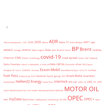
ADR
2035
ANT1
2030
Alpha TV
app
'άδεια κυκλοφορίας
1202
adblue
Andre Bledjian
BP
Brent
ARAMCO
AVINOIL
Biden Joe
Cedefop
Autogas
Baker Hughes
BlueFuel
Bosch
covid-19
CNG
Chevron
crack spread
Coral
Coral Energy
Cyclon
DAF
Dailymail
Delta Poseidon
e-ΕΦΚΑ
EBITDA
eFuel
diesel
e-katanalotis
e-shop
Economist
EKO Cyprus
Exxon-Mobil
Energean Oil
euro 5
EUROPOL
Eurostat
ExxonMobil Κύπρου
fit for 55
FuelMate
Fuel Pass
Greek Mafia
Guardian
Goldman Sachs
gov.gr
fuelprices.gr
fund
GPS
HelleniQ Energy
interlock
LNG
IRIS
LPG
Handelsblatt
Inside Story
kWh
LANA
LG
LPC
MOTOR OIL
Lukoil
Mediterranean Gas
mini market
Mohammad Sanusi Barkindo
OPEC
myData
OPEC+
Mytilineos
MWh
myΘέρμανση
newsauto.gr
OIL ONE
Open