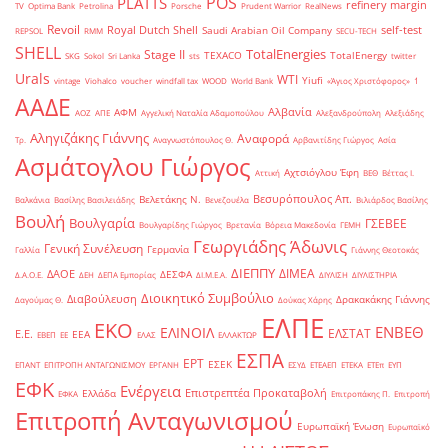
POS
PLATTS
refinery margin
TV
Optima Bank
Petrolina
Porsche
Prudent Warrior
RealNews
Revoil
Royal Dutch Shell
self-test
Saudi Arabian Oil Company
REPSOL
RMM
SECU-TECH
SHELL
TotalEnergies
Stage II
TEXACO
TotalEnergy
SKG
Sokol
Sri Lanka
sts
twitter
Urals
WTI
Yiufi
vintage
Viohalco
voucher
windfall tax
WOOD
World Bank
«Άγιος Χριστόφορος»
΄1
ΑΑΔΕ
Αλβανία
ΑΦΜ
ΑΟΖ
ΑΠΕ
Αγγελική Ναταλία Αδαμοπούλου
Αλεξανδρούπολη
Αλεξιάδης
Αληγιζάκης Γιάννης
Αναφορά
Τρ.
Αναγνωστόπουλος Θ.
Αρβανιτίδης Γιώργος
Ασία
Ασμάτογλου Γιώργος
Αχτσιόγλου Έφη
Αττική
ΒΕΘ
Βέττας Ι.
Βεσυρόπουλος Απ.
Βελετάκης Ν.
Βαλκάνια
Βασίλης Βασιλειάδης
Βενεζουέλα
Βιλιάρδος Βασίλης
Βουλή
Βουλγαρία
ΓΣΕΒΕΕ
Βουλγαρίδης Γιώργος
Βρετανία
Βόρεια Μακεδονία
ΓΕΜΗ
Γεωργιάδης Άδωνις
Γενική Συνέλευση
Γερμανία
Γαλλία
Γιάννης Θεοτοκάς
ΔΙΕΠΠΥ
ΔΙΜΕΑ
ΔΑΟΕ
ΔΕΣΦΑ
Δ.Α.Ο.Ε.
ΔΕΗ
ΔΕΠΑ Εμπορίας
ΔΙ.Μ.Ε.Α.
ΔΙΥΛΙΣΗ
ΔΙΥΛΙΣΤΗΡΙΑ
Διοικητικό Συμβούλιο
Διαβούλευση
Δρακακάκης Γιάννης
Δαγούμας Θ.
Δούκας Χάρης
ΕΛΠΕ
ΕΚΟ
ΕΝΒΕΘ
ΕΛΙΝΟΙΛ
ΕΛΣΤΑΤ
Ε.Ε.
ΕΕΑ
ΕΒΕΠ
ΕΕ
ΕΛΑΣ
ΕΛΛΑΚΤΩΡ
ΕΣΠΑ
ΕΡΤ
ΕΣΕΚ
ΕΠΑΝΤ
ΕΠΙΤΡΟΠΗ ΑΝΤΑΓΩΝΙΣΜΟΥ
ΕΡΓΑΝΗ
ΕΣΥΔ
ΕΤΕΑΕΠ
ΕΤΕΚΑ
ΕΤΕπ
ΕΥΠ
ΕΦΚ
Ενέργεια
Επιστρεπτέα Προκαταβολή
Ελλάδα
ΕΦΚΑ
Επιτροπάκης Π.
Επιτροπή
Επιτροπή Ανταγωνισμού
Ευρωπαϊκή Ένωση
Ευρωπαϊκό