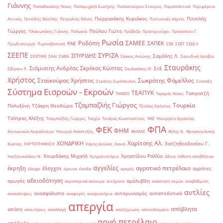
Γιάννης
Παπαθανάσης Νίκος
Παπαμιχαήλ Σωτήρης
Παπασταύρου Σταύρος
Παραπολιτικά
Περιφέρεια
Πιερρακάκης Κυριάκος
Πιτσιλής
Αττικής
Πετκίδης Βασίλης
Πετραλιάς Θάνος
Πιστωτικές κάρτες
Γιώργος
Πούλου Γιώτα
Πλακιωτάκης Γιάννης
Πολωνία
Πρέβεζα
Πρατηριούχοι
Προκοπίου Γ.
Ρωσία
Ροδόπη
ΣΑΜΕΕ
ΣΑΠΕΚ
ΡΑΕ
Πρωθυπουργό
Πυροσβεστική
ΣΕΒ
ΣΕΒΤ
ΣΕΔΕ ΙΙ
ΣΕΕΠΕ
ΣΥΡΙΖΑ
ΣΠΥΡΙΔΗΣ
Σαμόλης Λ.
ΣΕΥΠΥΚΕ
ΣΚΑΙ
ΣΜΕΑ
Σάκκος Αντώνης
Σαουδική Αραβία
Σταυράκης
Σιάμισιης Ανδρέας
Σκρέκας Κώστας
ΣτΕ
Σβίγκου Ρ.
Σκυλακάκης Θ.
Χρήστος
Σταϊκούρας Χρήστος
Σωκράτης Φάμελλος
Στράτος Σιμόπουλος
Σύνταξη
Σύστημα Εισροών - Εκροών
ΤΕΑΠΥΚ
Ταπρατζή
ΤΑΜΕΙΟ
Ταγαράς Νίκος
Τζαμπαζλής Γιώργος
Τουρκία
Πολυξένη
Τζάκρη Θεοδώρα
Τζιόλας Χρήστος
Τσίπρας Αλέξης
Τσαμπαζλής Γιώργος
Τσεχία
Τσιάρας Κωνσταντίνος
ΥΜΕ
Υπουργείο Εργασίας
ΦΠΑ
ΦΕΚ
ΦΗΜ
Κοινωνικών Ασφαλίσεων
Υπουργό Ανάπτυξης
ΦΗΜΑΣ
Φίλης Ν.
Φραγκογιάννης
Χαρίτσης Αλ.
ΧΟΝΔΡΙΚΗ
Χατζηθεοδοσίου Γ.
Κώστας
ΧΑΡΤΟΓΡΑΦΗΣΗ
Χάρης Δούκας
Χανιά
Χουρδάκης Μιχαήλ
Χρηστίδου Ραλλία
Χατζηνικολάου Ν.
Χρηματιστήριο
άδεια
έκθεση αποβλήτων
αγγελίες
αγροτικό πετρέλαιο
έκρηξη
έλεγχοι
αγρότες
έλεγχο
έρευνα
έσοδα
αγορές
αδειοδότηση
αγωγός
αμόλυβδη
αεροπορικά καύσιμα
αιτήματα
ανάκτηση ατμών
αναβάθμιση
αντλίες
ανασφάλιστα
ανταγωνισμός
ανταποδοτικά
ανακαλύψεις
αναφορές
αναψυκτήρια
απεργία
απόβλητα
απάτη
απαιτήσεις
απαλλαγή
αποζημίωση
αποτελέσματα
αργό πετρέλαιο