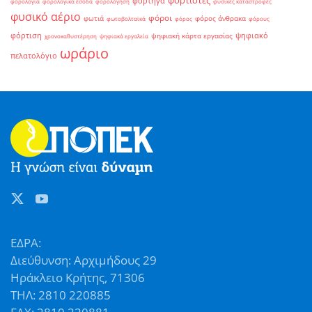
φορτιστές
φορτηγά
φορολογία
φορολογικά έσοδα
φορολόγηση
φυσικές καταστροφές
φυσικό αέριο
φόροι
φωτιά
φόρος άνθρακα
φωτοβολταϊκά
φόρος
φόρους
φόρτιση
ψηφιακό
ψηφιακή κάρτα εργασίας
χρονοκαθυστέρηση
ψηφιακά εργαλεία
ωράριο
πελατολόγιο
ΕΔΡΑ:
Διεύθυνση: Αρχιμήδους 29
Ηράκλειο Κρήτης, 71306
ΤΗΛ: 2810 220885