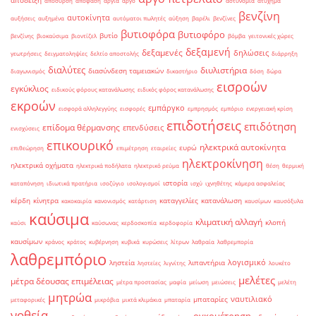
απόδειξη
απόσυρση
απόφαση
αργία
αργό
αστυνομία
ατύχημα
βενζίνη
αυτοκίνητα
αυξήσεις
αυξημένα
αυτόματοι πωλητές
αύξηση
βαρέλι
βενζίνες
βυτιοφόρα
βυτιοφόρο
βυτίο
βενζίνης
βιοκαύσιμα
βιοντίζελ
βόμβα
γειτονικές χώρες
δεξαμενή
δεξαμενές
δηλώσεις
γεωτρήσεις
δειγματοληψίες
δελτίο αποστολής
διάρρηξη
διαλύτες
διυλιστήρια
διασύνδεση ταμειακών
διαγωνισμός
δικαστήριο
δόση
δώρα
εισροών
εγκύκλιος
ειδικούς φόρους κατανάλωσης
ειδικός φόρος κατανάλωσης
εκροών
εμπάργκο
εισφορά αλληλεγγύης
εισφορές
εμπρησμός
εμπόριο
ενεργειακή κρίση
επιδοτήσεις
επιδότηση
επίδομα θέρμανσης
επενδύσεις
ενισχύσεις
επικουρικό
ηλεκτρικά αυτοκίνητα
ευρώ
επιθεώρηση
επιμέτρηση
εταιρείες
ηλεκτροκίνηση
ηλεκτρικά οχήματα
ηλεκτρικά ποδήλατα
ηλεκτρικό ρεύμα
θέση
θερμική
ιστορία
καταπόνηση
ιδιωτικά πρατήρια
ισοζύγιο
ισολογισμοί
ισχύ
ιχνηθέτης
κάμερα ασφαλείας
κέρδη
κίνητρα
καταγγελίες
κατανάλωση
κακοκαιρία
κανονισμός
κατάρτιση
καυσίμων
καυσόξυλα
καύσιμα
κλιματική αλλαγή
κλοπή
καύσι
καύσωνας
κερδοσκοπία
κερδοφορία
καυσίμων
κράνος
κράτος
κυβέρνηση
κυβικά
κυρώσεις
λίτρων
λαθραία
λαθρεμπορία
λαθρεμπόριο
λογισμικό
ληστεία
λιπαντήρια
ληστείες
λιγνίτης
λουκέτο
μελέτες
μέτρα δέουσας επιμέλειας
μέτρα προστασίας
μαφία
μείωση
μειώσεις
μελέτη
μητρώα
ναυτιλιακό
μπαταρίες
μεταφορικές
μικρόβια
μικτά κλιμάκια
μπαταρία
νοθεία