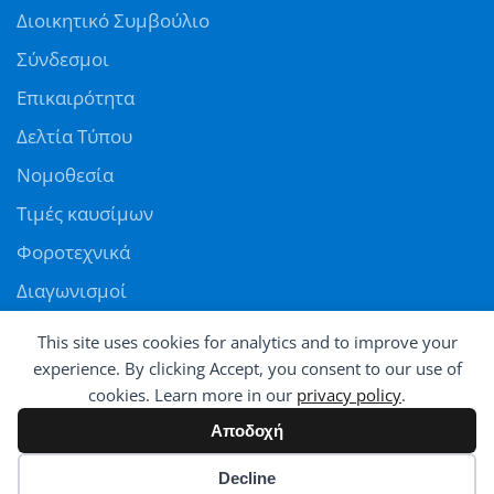
Διοικητικό Συμβούλιο
Σύνδεσμοι
Επικαιρότητα
Δελτία Τύπου
Νομοθεσία
Τιμές καυσίμων
Φοροτεχνικά
Διαγωνισμοί
Αγγελίες
This site uses cookies for analytics and to improve your
Θέσεις εργασίας
experience. By clicking Accept, you consent to our use of
cookies. Learn more in our
privacy policy
.
ΠΑΝΕΛΛΗΝΙΑ ΟΜΟΣΠΟΝΔΙΑ ΠΡΑΤΗΡΙΟΥΧΩΝ ΕΜΠΟΡΩΝ ΚΑΥΣΙΜΩΝ
Αποδοχή
© All rights reserved - Powered by
Avatar
Cookie preferences
Decline