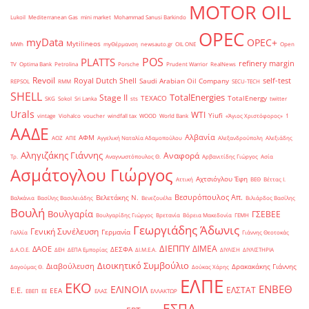
MOTOR OIL
Lukoil
Mediterranean Gas
mini market
Mohammad Sanusi Barkindo
OPEC
myData
OPEC+
Mytilineos
MWh
myΘέρμανση
newsauto.gr
OIL ONE
Open
POS
PLATTS
refinery margin
TV
Optima Bank
Petrolina
Porsche
Prudent Warrior
RealNews
Revoil
Royal Dutch Shell
self-test
Saudi Arabian Oil Company
REPSOL
RMM
SECU-TECH
SHELL
TotalEnergies
Stage II
TEXACO
TotalEnergy
SKG
Sokol
Sri Lanka
sts
twitter
Urals
WTI
Yiufi
vintage
Viohalco
voucher
windfall tax
WOOD
World Bank
«Άγιος Χριστόφορος»
΄1
ΑΑΔΕ
Αλβανία
ΑΦΜ
ΑΟΖ
ΑΠΕ
Αγγελική Ναταλία Αδαμοπούλου
Αλεξανδρούπολη
Αλεξιάδης
Αληγιζάκης Γιάννης
Αναφορά
Τρ.
Αναγνωστόπουλος Θ.
Αρβανιτίδης Γιώργος
Ασία
Ασμάτογλου Γιώργος
Αχτσιόγλου Έφη
Αττική
ΒΕΘ
Βέττας Ι.
Βεσυρόπουλος Απ.
Βελετάκης Ν.
Βαλκάνια
Βασίλης Βασιλειάδης
Βενεζουέλα
Βιλιάρδος Βασίλης
Βουλή
Βουλγαρία
ΓΣΕΒΕΕ
Βουλγαρίδης Γιώργος
Βρετανία
Βόρεια Μακεδονία
ΓΕΜΗ
Γεωργιάδης Άδωνις
Γενική Συνέλευση
Γερμανία
Γαλλία
Γιάννης Θεοτοκάς
ΔΙΕΠΠΥ
ΔΙΜΕΑ
ΔΑΟΕ
ΔΕΣΦΑ
Δ.Α.Ο.Ε.
ΔΕΗ
ΔΕΠΑ Εμπορίας
ΔΙ.Μ.Ε.Α.
ΔΙΥΛΙΣΗ
ΔΙΥΛΙΣΤΗΡΙΑ
Διοικητικό Συμβούλιο
Διαβούλευση
Δρακακάκης Γιάννης
Δαγούμας Θ.
Δούκας Χάρης
ΕΛΠΕ
ΕΚΟ
ΕΝΒΕΘ
ΕΛΙΝΟΙΛ
ΕΛΣΤΑΤ
Ε.Ε.
ΕΕΑ
ΕΒΕΠ
ΕΕ
ΕΛΑΣ
ΕΛΛΑΚΤΩΡ
ΕΣΠΑ