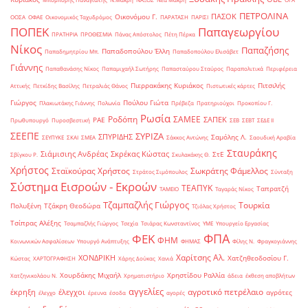
ΠΕΤΡΟΛΙΝΑ
ΠΑΣΟΚ
Οικονόμου Γ.
ΟΟΣΑ
ΟΦΑΕ
Οικονομικός Ταχυδρόμος
ΠΑΡΑΤΑΣΗ
ΠΑΡΙΣΙ
ΠΟΠΕΚ
Παπαγεωργίου
ΠΡΑΤΗΡΙΑ
ΠΡΟΘΕΣΜΙΑ
Πάνας Απόστολος
Πέτη Πέρκα
Νίκος
Παπαζήσης
Παπαδοπούλου Έλλη
Παπαδημητρίου Μπ.
Παπαδοπούλου Ελισάβετ
Γιάννης
Παπαθανάσης Νίκος
Παπαμιχαήλ Σωτήρης
Παπασταύρου Σταύρος
Παραπολιτικά
Περιφέρεια
Πιερρακάκης Κυριάκος
Πιτσιλής
Αττικής
Πετκίδης Βασίλης
Πετραλιάς Θάνος
Πιστωτικές κάρτες
Γιώργος
Πούλου Γιώτα
Πλακιωτάκης Γιάννης
Πολωνία
Πρέβεζα
Πρατηριούχοι
Προκοπίου Γ.
Ρωσία
Ροδόπη
ΣΑΜΕΕ
ΣΑΠΕΚ
ΡΑΕ
Πρωθυπουργό
Πυροσβεστική
ΣΕΒ
ΣΕΒΤ
ΣΕΔΕ ΙΙ
ΣΕΕΠΕ
ΣΥΡΙΖΑ
ΣΠΥΡΙΔΗΣ
Σαμόλης Λ.
ΣΕΥΠΥΚΕ
ΣΚΑΙ
ΣΜΕΑ
Σάκκος Αντώνης
Σαουδική Αραβία
Σταυράκης
Σιάμισιης Ανδρέας
Σκρέκας Κώστας
ΣτΕ
Σβίγκου Ρ.
Σκυλακάκης Θ.
Χρήστος
Σταϊκούρας Χρήστος
Σωκράτης Φάμελλος
Στράτος Σιμόπουλος
Σύνταξη
Σύστημα Εισροών - Εκροών
ΤΕΑΠΥΚ
Ταπρατζή
ΤΑΜΕΙΟ
Ταγαράς Νίκος
Τζαμπαζλής Γιώργος
Τουρκία
Πολυξένη
Τζάκρη Θεοδώρα
Τζιόλας Χρήστος
Τσίπρας Αλέξης
Τσαμπαζλής Γιώργος
Τσεχία
Τσιάρας Κωνσταντίνος
ΥΜΕ
Υπουργείο Εργασίας
ΦΠΑ
ΦΕΚ
ΦΗΜ
Κοινωνικών Ασφαλίσεων
Υπουργό Ανάπτυξης
ΦΗΜΑΣ
Φίλης Ν.
Φραγκογιάννης
Χαρίτσης Αλ.
ΧΟΝΔΡΙΚΗ
Χατζηθεοδοσίου Γ.
Κώστας
ΧΑΡΤΟΓΡΑΦΗΣΗ
Χάρης Δούκας
Χανιά
Χουρδάκης Μιχαήλ
Χρηστίδου Ραλλία
Χατζηνικολάου Ν.
Χρηματιστήριο
άδεια
έκθεση αποβλήτων
αγγελίες
αγροτικό πετρέλαιο
έκρηξη
έλεγχοι
αγρότες
έλεγχο
έρευνα
έσοδα
αγορές