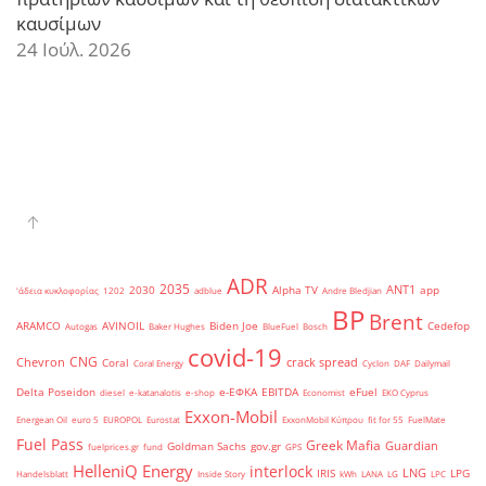
καυσίμων
24 Ιούλ. 2026
ADR
2035
ANT1
2030
Alpha TV
app
'άδεια κυκλοφορίας
1202
adblue
Andre Bledjian
BP
Brent
ARAMCO
AVINOIL
Biden Joe
Cedefop
Autogas
Baker Hughes
BlueFuel
Bosch
covid-19
CNG
Chevron
crack spread
Coral
Coral Energy
Cyclon
DAF
Dailymail
Delta Poseidon
e-ΕΦΚΑ
EBITDA
eFuel
diesel
e-katanalotis
e-shop
Economist
EKO Cyprus
Exxon-Mobil
Energean Oil
euro 5
EUROPOL
Eurostat
ExxonMobil Κύπρου
fit for 55
FuelMate
Fuel Pass
Greek Mafia
Guardian
Goldman Sachs
gov.gr
fuelprices.gr
fund
GPS
HelleniQ Energy
interlock
LNG
IRIS
LPG
Handelsblatt
Inside Story
kWh
LANA
LG
LPC