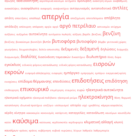
αδειοδότηση
αγωγός
αμόλυβδη
αεροπορικά καύσιμα
αιτήματα
ανάκτηση ατμών
αναβάθμιση
αντλίες
ανασφάλιστα
ανταγωνισμός
ανταποδοτικά
ανακαλύψεις
αναφορές
αναψυκτήρια
απεργία
απόβλητα
απάτη
απαιτήσεις
απαλλαγή
αποζημίωση
αποτελέσματα
αργό πετρέλαιο
απόδειξη
απόσυρση
απόφαση
αργία
αργό
αστυνομία
ατύχημα
βενζίνη
αυτοκίνητα
αυξήσεις
αυξημένα
αυτόματοι πωλητές
αύξηση
βαρέλι
βενζίνες
βυτιοφόρα
βυτιοφόρο
βυτίο
βενζίνης
βιοκαύσιμα
βιοντίζελ
βόμβα
γειτονικές χώρες
δεξαμενή
δεξαμενές
δηλώσεις
γεωτρήσεις
δειγματοληψίες
δελτίο αποστολής
διάρρηξη
διαλύτες
διυλιστήρια
διασύνδεση ταμειακών
διαγωνισμός
δικαστήριο
δόση
δώρα
εισροών
εγκύκλιος
ειδικούς φόρους κατανάλωσης
ειδικός φόρος κατανάλωσης
εκροών
εμπάργκο
εισφορά αλληλεγγύης
εισφορές
εμπρησμός
εμπόριο
ενεργειακή κρίση
επιδοτήσεις
επιδότηση
επίδομα θέρμανσης
επενδύσεις
ενισχύσεις
επικουρικό
ηλεκτρικά αυτοκίνητα
ευρώ
επιθεώρηση
επιμέτρηση
εταιρείες
ηλεκτροκίνηση
ηλεκτρικά οχήματα
ηλεκτρικά ποδήλατα
ηλεκτρικό ρεύμα
θέση
θερμική
ιστορία
καταπόνηση
ιδιωτικά πρατήρια
ισοζύγιο
ισολογισμοί
ισχύ
ιχνηθέτης
κάμερα ασφαλείας
κέρδη
κίνητρα
καταγγελίες
κατανάλωση
κακοκαιρία
κανονισμός
κατάρτιση
καυσίμων
καυσόξυλα
καύσιμα
κλιματική αλλαγή
κλοπή
καύσι
καύσωνας
κερδοσκοπία
κερδοφορία
καυσίμων
κράνος
κράτος
κυβέρνηση
κυβικά
κυρώσεις
λίτρων
λαθραία
λαθρεμπορία