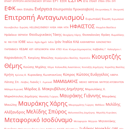
ΕΡΤ
ΕΣΕΚ
ΕΠΑΝΤ
ΕΠΙΤΡΟΠΗ ΑΝΤΑΓΩΝΙΣΜΟΥ
ΕΡΓΑΝΗ
ΕΣΥΔ
ΕΤΕΑΕΠ
ΕΤΕΚΑ
ΕΤΕπ
ΕΥΠ
ΕΦΚ
Ενέργεια
Επιστρεπτέα Προκαταβολή
Ελλάδα
ΕΦΚΑ
Επιτροπάκης Π.
Επιτροπή
Επιτροπή Ανταγωνισμού
Ευρωπαϊκή Ένωση
Ευρωπαϊκό
ΗΦΑΙΣΤΟΣ
Κοινοβούλιο
Ευρώπη
ΗELLENiQ ENERGY
ΗΛΕΙΑ
ΗΜΑ
ΗΠΑ
Ηνωμένο Βασίλειο
Θεοδωρικάκος Τάκης
Ηράκλειο
Θεσσαλονίκη
Θράκη
ΘΕΡΜΟΙΛ
Θεοχάρης Χάρης
Θωμαδάκης
Ιταλία
ΙΟΒΕ
Ιράν
ΚΑΔ
Μ.
ΙΝΕ-ΓΣΕΕ
Ικόνιο
Ιλχάν Αχμέτ
Ινδία
ΚΑΘΗΜΕΡΙΝΗ
ΚΑΝΟΝΙΣΤΙΚΗ
ΚΕΔΑΚ
ΠΑΡΕΜΒΑΣΗ
ΚΕΠ
ΚΕΡΔΟΦΟΡΙΑ
ΚΙΝΑ
ΚΤΕΟ
Κίνα
Κίνημα Δημοκρατίας
Καββαθάς Γ.
Καλογήρου Ι.
Κιουρτζής
Καρανάσιος Π.
Κατρίνης Μανώλης
Κεγκέρογλου Βασίλης
Κερατσίνι
Θέμης
Κιούσης Μιχάλης
Κλίμα
Κολοκυθάς Αναστάσιος
Κονταξής Δημήτρης
Κορκίδης Βασίλης
Κώτσος Ευάγγελος
Κύπρος
Κρήτη
Κυρανάκης Κωνσταντίνος
Κρίντας Θ.
ΛΙΒΕΡΙΑ
ΜΑΜΙΔΑΚΗΣ
Λάτσης Σπ.
Λιανός Ι.
Λέσβος
Λιμενικό
ΜΕΛΚΟ
ΜΕΡΙΣΜΑ
ΜΗΤΡΩΟ ΑΠΟΒΛΗΤΩΝ
Μακρυβέλιος Δημήτρης
Μάρδας Δ.
Μαμουλάκης Χ.
Μάλαμα Κυριακή
Μαυράκης Γιάννης
Μαρκόπουλος Δημήτρης
Μαυράκης
Μασαλής Γιώργος
Μαυράκης Χάρης
Μελίδης
Μανώλης
Μαυρομμάτης Γιώργος
Μεθάνιο
Μελίδης Σπύρος
Αλέξανδρος
Μελισσανίδης Δημήτρης
Μερελής Κυριάκος
Μεταφορικό Ισοδύναμο
Μητσοτάκης
Μεταφορών
Μητρώο
Ξυδάκης Ηρακλής
ΟΒΕ
Κυριάκος
Μπόμπορης Παναγιώτης
Ν.Μάκρη
ΝΑΞΟΣ
Νέα Μάκρη
ΟΓΑ