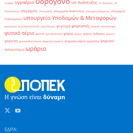
υδρογόνο
υγραέριο
υπ. Ανάπτυξης
τσιγάρο
υπ. Εργασίας
υπ.
υπερκέρδη
υπουργείο Ανάπτυξης
υπουργείο
Οικονομικών
υποτροφίες
υπουργείο Ενέργειας
υπουργείο Υποδομών & Μεταφορών
Οικονομικών
φορτιστές
φορτηγά
φορολογία
φορολογικά έσοδα
φορολόγηση
φυσικές καταστροφές
φυσικό αέριο
φόροι
φωτιά
φόρος άνθρακα
φωτοβολταϊκά
φόρος
φόρους
φόρτιση
ψηφιακό
ψηφιακή κάρτα εργασίας
χρονοκαθυστέρηση
ψηφιακά εργαλεία
ωράριο
πελατολόγιο
ΕΔΡΑ: