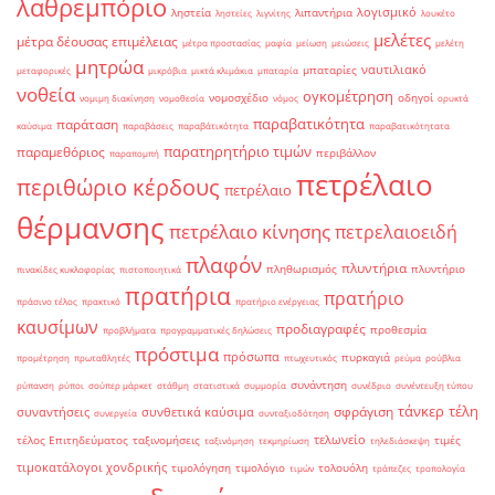
λαθρεμπόριο
λογισμικό
ληστεία
λιπαντήρια
ληστείες
λιγνίτης
λουκέτο
μελέτες
μέτρα δέουσας επιμέλειας
μέτρα προστασίας
μαφία
μείωση
μειώσεις
μελέτη
μητρώα
ναυτιλιακό
μπαταρίες
μεταφορικές
μικρόβια
μικτά κλιμάκια
μπαταρία
νοθεία
ογκομέτρηση
νομοσχέδιο
οδηγοί
νομιμη διακίνηση
νομοθεσία
νόμος
ορυκτά
παραβατικότητα
παράταση
καύσιμα
παραβάσεις
παραβάτικότητα
παραβατικότητατα
παρατηρητήριο τιμών
παραμεθόριος
περιβάλλον
παραπομπή
πετρέλαιο
περιθώριο κέρδους
πετρέλαιο
θέρμανσης
πετρέλαιο κίνησης
πετρελαιοειδή
πλαφόν
πλυντήρια
πληθωρισμός
πλυντήριο
πινακίδες κυκλοφορίας
πιστοποιητικά
πρατήρια
πρατήριο
πράσινο τέλος
πρακτικό
πρατήριο ενέργειας
καυσίμων
προδιαγραφές
προθεσμία
προβλήματα
προγραμματικές δηλώσεις
πρόστιμα
πρόσωπα
πυρκαγιά
προμέτρηση
πρωταθλητές
πτωχευτικός
ρεύμα
ρούβλια
συνάντηση
ρύπανση
ρύποι
σούπερ μάρκετ
στάθμη
στατιστικά
συμμορία
συνέδριο
συνέντευξη τύπου
τάνκερ
τέλη
σφράγιση
συναντήσεις
συνθετικά καύσιμα
συνεργεία
συνταξιοδότηση
τελωνείο
τέλος Επιτηδεύματος
ταξινομήσεις
τιμές
ταξινόμηση
τεκμηρίωση
τηλεδιάσκεψη
τιμοκατάλογοι χονδρικής
τιμολόγηση
τιμολόγιο
τολουόλη
τιμών
τράπεζες
τροπολογία