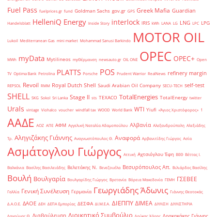
Fuel Pass
Greek Mafia
Guardian
Goldman Sachs
gov.gr
fuelprices.gr
fund
GPS
HelleniQ Energy
interlock
LNG
IRIS
LPG
Handelsblatt
Inside Story
kWh
LANA
LG
LPC
MOTOR OIL
Lukoil
Mediterranean Gas
mini market
Mohammad Sanusi Barkindo
OPEC
myData
OPEC+
Mytilineos
MWh
myΘέρμανση
newsauto.gr
OIL ONE
Open
POS
PLATTS
refinery margin
TV
Optima Bank
Petrolina
Porsche
Prudent Warrior
RealNews
Revoil
Royal Dutch Shell
self-test
Saudi Arabian Oil Company
REPSOL
RMM
SECU-TECH
SHELL
TotalEnergies
Stage II
TEXACO
TotalEnergy
SKG
Sokol
Sri Lanka
sts
twitter
Urals
WTI
Yiufi
vintage
Viohalco
voucher
windfall tax
WOOD
World Bank
«Άγιος Χριστόφορος»
΄1
ΑΑΔΕ
Αλβανία
ΑΦΜ
ΑΟΖ
ΑΠΕ
Αγγελική Ναταλία Αδαμοπούλου
Αλεξανδρούπολη
Αλεξιάδης
Αληγιζάκης Γιάννης
Αναφορά
Τρ.
Αναγνωστόπουλος Θ.
Αρβανιτίδης Γιώργος
Ασία
Ασμάτογλου Γιώργος
Αχτσιόγλου Έφη
Αττική
ΒΕΘ
Βέττας Ι.
Βεσυρόπουλος Απ.
Βελετάκης Ν.
Βαλκάνια
Βασίλης Βασιλειάδης
Βενεζουέλα
Βιλιάρδος Βασίλης
Βουλή
Βουλγαρία
ΓΣΕΒΕΕ
Βουλγαρίδης Γιώργος
Βρετανία
Βόρεια Μακεδονία
ΓΕΜΗ
Γεωργιάδης Άδωνις
Γενική Συνέλευση
Γερμανία
Γαλλία
Γιάννης Θεοτοκάς
ΔΙΕΠΠΥ
ΔΙΜΕΑ
ΔΑΟΕ
ΔΕΣΦΑ
Δ.Α.Ο.Ε.
ΔΕΗ
ΔΕΠΑ Εμπορίας
ΔΙ.Μ.Ε.Α.
ΔΙΥΛΙΣΗ
ΔΙΥΛΙΣΤΗΡΙΑ
Διοικητικό Συμβούλιο
Διαβούλευση
Δρακακάκης Γιάννης
Δαγούμας Θ.
Δούκας Χάρης