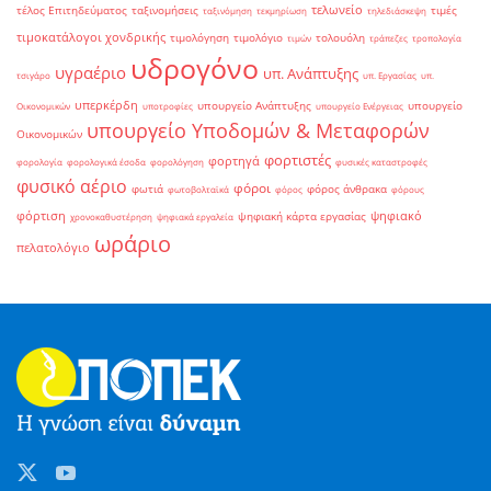
τελωνείο
τέλος Επιτηδεύματος
ταξινομήσεις
τιμές
ταξινόμηση
τεκμηρίωση
τηλεδιάσκεψη
τιμοκατάλογοι χονδρικής
τιμολόγηση
τιμολόγιο
τολουόλη
τιμών
τράπεζες
τροπολογία
υδρογόνο
υγραέριο
υπ. Ανάπτυξης
τσιγάρο
υπ. Εργασίας
υπ.
υπερκέρδη
υπουργείο Ανάπτυξης
υπουργείο
Οικονομικών
υποτροφίες
υπουργείο Ενέργειας
υπουργείο Υποδομών & Μεταφορών
Οικονομικών
φορτιστές
φορτηγά
φορολογία
φορολογικά έσοδα
φορολόγηση
φυσικές καταστροφές
φυσικό αέριο
φόροι
φωτιά
φόρος άνθρακα
φωτοβολταϊκά
φόρος
φόρους
φόρτιση
ψηφιακό
ψηφιακή κάρτα εργασίας
χρονοκαθυστέρηση
ψηφιακά εργαλεία
ωράριο
πελατολόγιο