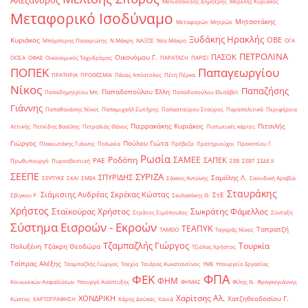
Αλέξανδρος
Μελισσανίδης Δημήτρης
Μερελής Κυριάκος
Μεταφορικό Ισοδύναμο
Μητσοτάκης
Μεταφορών
Μητρώο
Ξυδάκης Ηρακλής
ΟΒΕ
Κυριάκος
Μπόμπορης Παναγιώτης
Ν.Μάκρη
ΝΑΞΟΣ
Νέα Μάκρη
ΟΓΑ
ΠΕΤΡΟΛΙΝΑ
ΠΑΣΟΚ
Οικονόμου Γ.
ΟΟΣΑ
ΟΦΑΕ
Οικονομικός Ταχυδρόμος
ΠΑΡΑΤΑΣΗ
ΠΑΡΙΣΙ
ΠΟΠΕΚ
Παπαγεωργίου
ΠΡΑΤΗΡΙΑ
ΠΡΟΘΕΣΜΙΑ
Πάνας Απόστολος
Πέτη Πέρκα
Νίκος
Παπαζήσης
Παπαδοπούλου Έλλη
Παπαδημητρίου Μπ.
Παπαδοπούλου Ελισάβετ
Γιάννης
Παπαθανάσης Νίκος
Παπαμιχαήλ Σωτήρης
Παπασταύρου Σταύρος
Παραπολιτικά
Περιφέρεια
Πιερρακάκης Κυριάκος
Πιτσιλής
Αττικής
Πετκίδης Βασίλης
Πετραλιάς Θάνος
Πιστωτικές κάρτες
Γιώργος
Πούλου Γιώτα
Πλακιωτάκης Γιάννης
Πολωνία
Πρέβεζα
Πρατηριούχοι
Προκοπίου Γ.
Ρωσία
Ροδόπη
ΣΑΜΕΕ
ΣΑΠΕΚ
ΡΑΕ
Πρωθυπουργό
Πυροσβεστική
ΣΕΒ
ΣΕΒΤ
ΣΕΔΕ ΙΙ
ΣΕΕΠΕ
ΣΥΡΙΖΑ
ΣΠΥΡΙΔΗΣ
Σαμόλης Λ.
ΣΕΥΠΥΚΕ
ΣΚΑΙ
ΣΜΕΑ
Σάκκος Αντώνης
Σαουδική Αραβία
Σταυράκης
Σιάμισιης Ανδρέας
Σκρέκας Κώστας
ΣτΕ
Σβίγκου Ρ.
Σκυλακάκης Θ.
Χρήστος
Σταϊκούρας Χρήστος
Σωκράτης Φάμελλος
Στράτος Σιμόπουλος
Σύνταξη
Σύστημα Εισροών - Εκροών
ΤΕΑΠΥΚ
Ταπρατζή
ΤΑΜΕΙΟ
Ταγαράς Νίκος
Τζαμπαζλής Γιώργος
Τουρκία
Πολυξένη
Τζάκρη Θεοδώρα
Τζιόλας Χρήστος
Τσίπρας Αλέξης
Τσαμπαζλής Γιώργος
Τσεχία
Τσιάρας Κωνσταντίνος
ΥΜΕ
Υπουργείο Εργασίας
ΦΠΑ
ΦΕΚ
ΦΗΜ
Κοινωνικών Ασφαλίσεων
Υπουργό Ανάπτυξης
ΦΗΜΑΣ
Φίλης Ν.
Φραγκογιάννης
Χαρίτσης Αλ.
ΧΟΝΔΡΙΚΗ
Χατζηθεοδοσίου Γ.
Κώστας
ΧΑΡΤΟΓΡΑΦΗΣΗ
Χάρης Δούκας
Χανιά