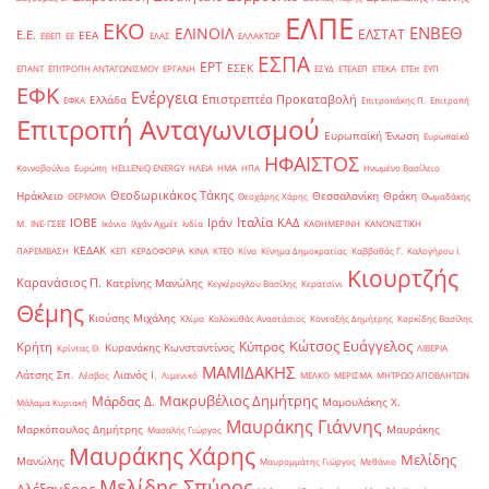
ΕΛΠΕ
ΕΚΟ
ΕΝΒΕΘ
ΕΛΙΝΟΙΛ
ΕΛΣΤΑΤ
Ε.Ε.
ΕΕΑ
ΕΒΕΠ
ΕΕ
ΕΛΑΣ
ΕΛΛΑΚΤΩΡ
ΕΣΠΑ
ΕΡΤ
ΕΣΕΚ
ΕΠΑΝΤ
ΕΠΙΤΡΟΠΗ ΑΝΤΑΓΩΝΙΣΜΟΥ
ΕΡΓΑΝΗ
ΕΣΥΔ
ΕΤΕΑΕΠ
ΕΤΕΚΑ
ΕΤΕπ
ΕΥΠ
ΕΦΚ
Ενέργεια
Επιστρεπτέα Προκαταβολή
Ελλάδα
ΕΦΚΑ
Επιτροπάκης Π.
Επιτροπή
Επιτροπή Ανταγωνισμού
Ευρωπαϊκή Ένωση
Ευρωπαϊκό
ΗΦΑΙΣΤΟΣ
Κοινοβούλιο
Ευρώπη
ΗELLENiQ ENERGY
ΗΛΕΙΑ
ΗΜΑ
ΗΠΑ
Ηνωμένο Βασίλειο
Θεοδωρικάκος Τάκης
Ηράκλειο
Θεσσαλονίκη
Θράκη
ΘΕΡΜΟΙΛ
Θεοχάρης Χάρης
Θωμαδάκης
Ιταλία
ΙΟΒΕ
Ιράν
ΚΑΔ
Μ.
ΙΝΕ-ΓΣΕΕ
Ικόνιο
Ιλχάν Αχμέτ
Ινδία
ΚΑΘΗΜΕΡΙΝΗ
ΚΑΝΟΝΙΣΤΙΚΗ
ΚΕΔΑΚ
ΠΑΡΕΜΒΑΣΗ
ΚΕΠ
ΚΕΡΔΟΦΟΡΙΑ
ΚΙΝΑ
ΚΤΕΟ
Κίνα
Κίνημα Δημοκρατίας
Καββαθάς Γ.
Καλογήρου Ι.
Κιουρτζής
Καρανάσιος Π.
Κατρίνης Μανώλης
Κεγκέρογλου Βασίλης
Κερατσίνι
Θέμης
Κιούσης Μιχάλης
Κλίμα
Κολοκυθάς Αναστάσιος
Κονταξής Δημήτρης
Κορκίδης Βασίλης
Κώτσος Ευάγγελος
Κύπρος
Κρήτη
Κυρανάκης Κωνσταντίνος
Κρίντας Θ.
ΛΙΒΕΡΙΑ
ΜΑΜΙΔΑΚΗΣ
Λάτσης Σπ.
Λιανός Ι.
Λέσβος
Λιμενικό
ΜΕΛΚΟ
ΜΕΡΙΣΜΑ
ΜΗΤΡΩΟ ΑΠΟΒΛΗΤΩΝ
Μακρυβέλιος Δημήτρης
Μάρδας Δ.
Μαμουλάκης Χ.
Μάλαμα Κυριακή
Μαυράκης Γιάννης
Μαρκόπουλος Δημήτρης
Μαυράκης
Μασαλής Γιώργος
Μαυράκης Χάρης
Μελίδης
Μανώλης
Μαυρομμάτης Γιώργος
Μεθάνιο
Μελίδης Σπύρος