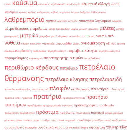
καύσιμα
κλιματική αλλαγή
κλοπή
καύσι
καύσωνας
κερδοσκοπία
κερδοφορία
καυσίμων
κράνος
κράτος
κυβέρνηση
κυβικά
κυρώσεις
λίτρων
λαθραία
λαθρεμπορία
λαθρεμπόριο
λογισμικό
ληστεία
λιπαντήρια
ληστείες
λιγνίτης
λουκέτο
μελέτες
μέτρα δέουσας επιμέλειας
μέτρα προστασίας
μαφία
μείωση
μειώσεις
μελέτη
μητρώα
ναυτιλιακό
μπαταρίες
μεταφορικές
μικρόβια
μικτά κλιμάκια
μπαταρία
νοθεία
ογκομέτρηση
νομοσχέδιο
οδηγοί
νομιμη διακίνηση
νομοθεσία
νόμος
ορυκτά
παραβατικότητα
παράταση
καύσιμα
παραβάσεις
παραβάτικότητα
παραβατικότητατα
παρατηρητήριο τιμών
παραμεθόριος
περιβάλλον
παραπομπή
πετρέλαιο
περιθώριο κέρδους
πετρέλαιο
θέρμανσης
πετρέλαιο κίνησης
πετρελαιοειδή
πλαφόν
πλυντήρια
πληθωρισμός
πλυντήριο
πινακίδες κυκλοφορίας
πιστοποιητικά
πρατήρια
πρατήριο
πράσινο τέλος
πρακτικό
πρατήριο ενέργειας
καυσίμων
προδιαγραφές
προθεσμία
προβλήματα
προγραμματικές δηλώσεις
πρόστιμα
πρόσωπα
πυρκαγιά
προμέτρηση
πρωταθλητές
πτωχευτικός
ρεύμα
ρούβλια
συνάντηση
ρύπανση
ρύποι
σούπερ μάρκετ
στάθμη
στατιστικά
συμμορία
συνέδριο
συνέντευξη τύπου
τάνκερ
τέλη
σφράγιση
συναντήσεις
συνθετικά καύσιμα
συνεργεία
συνταξιοδότηση