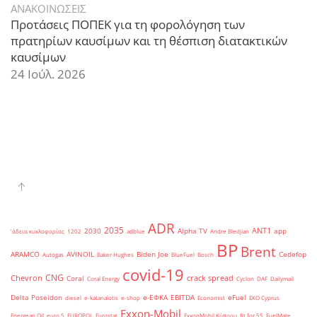
ΑΝΑΚΟΙΝΩΣΕΙΣ
Προτάσεις ΠΟΠΕΚ για τη φορολόγηση των
πρατηρίων καυσίμων και τη θέσπιση διατακτικών
καυσίμων
24 Ιούλ. 2026
ADR
2035
ANT1
2030
Alpha TV
app
'άδεια κυκλοφορίας
1202
adblue
Andre Bledjian
BP
Brent
ARAMCO
AVINOIL
Biden Joe
Cedefop
Autogas
Baker Hughes
BlueFuel
Bosch
covid-19
CNG
Chevron
crack spread
Coral
Coral Energy
Cyclon
DAF
Dailymail
Delta Poseidon
e-ΕΦΚΑ
EBITDA
eFuel
diesel
e-katanalotis
e-shop
Economist
EKO Cyprus
Exxon-Mobil
Energean Oil
euro 5
EUROPOL
Eurostat
ExxonMobil Κύπρου
fit for 55
FuelMate