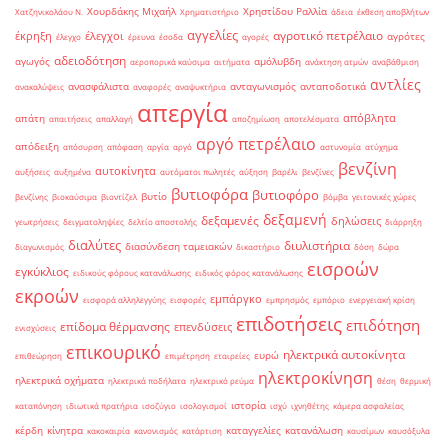
Χουρδάκης Μιχαήλ
Χρηστίδου Ραλλία
Χατζηνικολάου Ν.
Χρηματιστήριο
άδεια
έκθεση αποβλήτων
αγγελίες
αγροτικό πετρέλαιο
έκρηξη
έλεγχοι
αγρότες
έλεγχο
έρευνα
έσοδα
αγορές
αδειοδότηση
αγωγός
αμόλυβδη
αεροπορικά καύσιμα
αιτήματα
ανάκτηση ατμών
αναβάθμιση
αντλίες
ανασφάλιστα
ανταγωνισμός
ανταποδοτικά
ανακαλύψεις
αναφορές
αναψυκτήρια
απεργία
απόβλητα
απάτη
απαιτήσεις
απαλλαγή
αποζημίωση
αποτελέσματα
αργό πετρέλαιο
απόδειξη
απόσυρση
απόφαση
αργία
αργό
αστυνομία
ατύχημα
βενζίνη
αυτοκίνητα
αυξήσεις
αυξημένα
αυτόματοι πωλητές
αύξηση
βαρέλι
βενζίνες
βυτιοφόρα
βυτιοφόρο
βυτίο
βενζίνης
βιοκαύσιμα
βιοντίζελ
βόμβα
γειτονικές χώρες
δεξαμενή
δεξαμενές
δηλώσεις
γεωτρήσεις
δειγματοληψίες
δελτίο αποστολής
διάρρηξη
διαλύτες
διυλιστήρια
διασύνδεση ταμειακών
διαγωνισμός
δικαστήριο
δόση
δώρα
εισροών
εγκύκλιος
ειδικούς φόρους κατανάλωσης
ειδικός φόρος κατανάλωσης
εκροών
εμπάργκο
εισφορά αλληλεγγύης
εισφορές
εμπρησμός
εμπόριο
ενεργειακή κρίση
επιδοτήσεις
επιδότηση
επίδομα θέρμανσης
επενδύσεις
ενισχύσεις
επικουρικό
ηλεκτρικά αυτοκίνητα
ευρώ
επιθεώρηση
επιμέτρηση
εταιρείες
ηλεκτροκίνηση
ηλεκτρικά οχήματα
ηλεκτρικά ποδήλατα
ηλεκτρικό ρεύμα
θέση
θερμική
ιστορία
καταπόνηση
ιδιωτικά πρατήρια
ισοζύγιο
ισολογισμοί
ισχύ
ιχνηθέτης
κάμερα ασφαλείας
κέρδη
κίνητρα
καταγγελίες
κατανάλωση
κακοκαιρία
κανονισμός
κατάρτιση
καυσίμων
καυσόξυλα