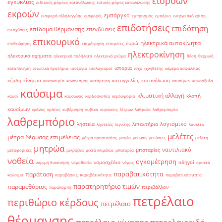
εισροών
εγκύκλιος
ειδικούς φόρους κατανάλωσης
ειδικός φόρος κατανάλωσης
εκροών
εμπάργκο
εισφορά αλληλεγγύης
εισφορές
εμπρησμός
εμπόριο
ενεργειακή κρίση
επιδοτήσεις
επιδότηση
επίδομα θέρμανσης
επενδύσεις
ενισχύσεις
επικουρικό
ηλεκτρικά αυτοκίνητα
ευρώ
επιθεώρηση
επιμέτρηση
εταιρείες
ηλεκτροκίνηση
ηλεκτρικά οχήματα
ηλεκτρικά ποδήλατα
ηλεκτρικό ρεύμα
θέση
θερμική
ιστορία
καταπόνηση
ιδιωτικά πρατήρια
ισοζύγιο
ισολογισμοί
ισχύ
ιχνηθέτης
κάμερα ασφαλείας
κέρδη
κίνητρα
καταγγελίες
κατανάλωση
κακοκαιρία
κανονισμός
κατάρτιση
καυσίμων
καυσόξυλα
καύσιμα
κλιματική αλλαγή
κλοπή
καύσι
καύσωνας
κερδοσκοπία
κερδοφορία
καυσίμων
κράνος
κράτος
κυβέρνηση
κυβικά
κυρώσεις
λίτρων
λαθραία
λαθρεμπορία
λαθρεμπόριο
λογισμικό
ληστεία
λιπαντήρια
ληστείες
λιγνίτης
λουκέτο
μελέτες
μέτρα δέουσας επιμέλειας
μέτρα προστασίας
μαφία
μείωση
μειώσεις
μελέτη
μητρώα
ναυτιλιακό
μπαταρίες
μεταφορικές
μικρόβια
μικτά κλιμάκια
μπαταρία
νοθεία
ογκομέτρηση
νομοσχέδιο
οδηγοί
νομιμη διακίνηση
νομοθεσία
νόμος
ορυκτά
παραβατικότητα
παράταση
καύσιμα
παραβάσεις
παραβάτικότητα
παραβατικότητατα
παρατηρητήριο τιμών
παραμεθόριος
περιβάλλον
παραπομπή
πετρέλαιο
περιθώριο κέρδους
πετρέλαιο
θέρμανσης