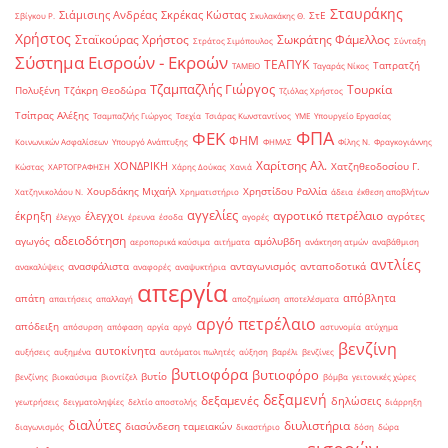
Σταυράκης
Σιάμισιης Ανδρέας
Σκρέκας Κώστας
ΣτΕ
Σβίγκου Ρ.
Σκυλακάκης Θ.
Χρήστος
Σταϊκούρας Χρήστος
Σωκράτης Φάμελλος
Στράτος Σιμόπουλος
Σύνταξη
Σύστημα Εισροών - Εκροών
ΤΕΑΠΥΚ
Ταπρατζή
ΤΑΜΕΙΟ
Ταγαράς Νίκος
Τζαμπαζλής Γιώργος
Τουρκία
Πολυξένη
Τζάκρη Θεοδώρα
Τζιόλας Χρήστος
Τσίπρας Αλέξης
Τσαμπαζλής Γιώργος
Τσεχία
Τσιάρας Κωνσταντίνος
ΥΜΕ
Υπουργείο Εργασίας
ΦΠΑ
ΦΕΚ
ΦΗΜ
Κοινωνικών Ασφαλίσεων
Υπουργό Ανάπτυξης
ΦΗΜΑΣ
Φίλης Ν.
Φραγκογιάννης
Χαρίτσης Αλ.
ΧΟΝΔΡΙΚΗ
Χατζηθεοδοσίου Γ.
Κώστας
ΧΑΡΤΟΓΡΑΦΗΣΗ
Χάρης Δούκας
Χανιά
Χουρδάκης Μιχαήλ
Χρηστίδου Ραλλία
Χατζηνικολάου Ν.
Χρηματιστήριο
άδεια
έκθεση αποβλήτων
αγγελίες
αγροτικό πετρέλαιο
έκρηξη
έλεγχοι
αγρότες
έλεγχο
έρευνα
έσοδα
αγορές
αδειοδότηση
αγωγός
αμόλυβδη
αεροπορικά καύσιμα
αιτήματα
ανάκτηση ατμών
αναβάθμιση
αντλίες
ανασφάλιστα
ανταγωνισμός
ανταποδοτικά
ανακαλύψεις
αναφορές
αναψυκτήρια
απεργία
απόβλητα
απάτη
απαιτήσεις
απαλλαγή
αποζημίωση
αποτελέσματα
αργό πετρέλαιο
απόδειξη
απόσυρση
απόφαση
αργία
αργό
αστυνομία
ατύχημα
βενζίνη
αυτοκίνητα
αυξήσεις
αυξημένα
αυτόματοι πωλητές
αύξηση
βαρέλι
βενζίνες
βυτιοφόρα
βυτιοφόρο
βυτίο
βενζίνης
βιοκαύσιμα
βιοντίζελ
βόμβα
γειτονικές χώρες
δεξαμενή
δεξαμενές
δηλώσεις
γεωτρήσεις
δειγματοληψίες
δελτίο αποστολής
διάρρηξη
διαλύτες
διυλιστήρια
διασύνδεση ταμειακών
διαγωνισμός
δικαστήριο
δόση
δώρα