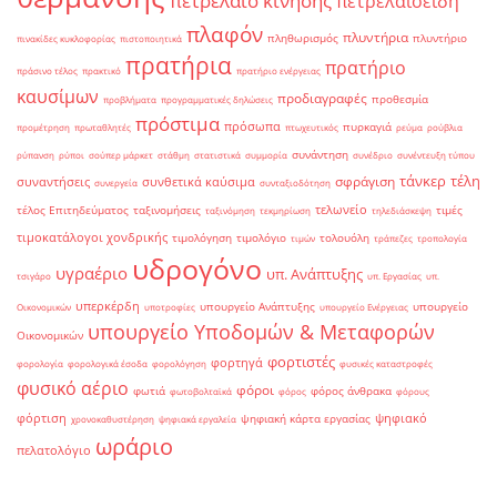
πετρέλαιο κίνησης
πετρελαιοειδή
πλαφόν
πλυντήρια
πληθωρισμός
πλυντήριο
πινακίδες κυκλοφορίας
πιστοποιητικά
πρατήρια
πρατήριο
πράσινο τέλος
πρακτικό
πρατήριο ενέργειας
καυσίμων
προδιαγραφές
προθεσμία
προβλήματα
προγραμματικές δηλώσεις
πρόστιμα
πρόσωπα
πυρκαγιά
προμέτρηση
πρωταθλητές
πτωχευτικός
ρεύμα
ρούβλια
συνάντηση
ρύπανση
ρύποι
σούπερ μάρκετ
στάθμη
στατιστικά
συμμορία
συνέδριο
συνέντευξη τύπου
τάνκερ
τέλη
σφράγιση
συναντήσεις
συνθετικά καύσιμα
συνεργεία
συνταξιοδότηση
τελωνείο
τέλος Επιτηδεύματος
ταξινομήσεις
τιμές
ταξινόμηση
τεκμηρίωση
τηλεδιάσκεψη
τιμοκατάλογοι χονδρικής
τιμολόγηση
τιμολόγιο
τολουόλη
τιμών
τράπεζες
τροπολογία
υδρογόνο
υγραέριο
υπ. Ανάπτυξης
τσιγάρο
υπ. Εργασίας
υπ.
υπερκέρδη
υπουργείο Ανάπτυξης
υπουργείο
Οικονομικών
υποτροφίες
υπουργείο Ενέργειας
υπουργείο Υποδομών & Μεταφορών
Οικονομικών
φορτιστές
φορτηγά
φορολογία
φορολογικά έσοδα
φορολόγηση
φυσικές καταστροφές
φυσικό αέριο
φόροι
φωτιά
φόρος άνθρακα
φωτοβολταϊκά
φόρος
φόρους
φόρτιση
ψηφιακό
ψηφιακή κάρτα εργασίας
χρονοκαθυστέρηση
ψηφιακά εργαλεία
ωράριο
πελατολόγιο