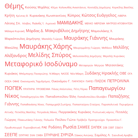
Θέμης
Κιούσης Μιχάλης
Κλίμα
Κολοκυθάς Αναστάσιος
Κονταξής Δημήτρης
Κορκίδης Βασίλης
Κώτσος Ευάγγελος
Κύπρος
Κρήτη
Κυρανάκης Κωνσταντίνος
Κρίντας Θ.
ΛΙΒΕΡΙΑ
ΜΑΜΙΔΑΚΗΣ
Λάτσης Σπ.
Λιανός Ι.
Λέσβος
Λιμενικό
ΜΕΛΚΟ
ΜΕΡΙΣΜΑ
ΜΗΤΡΩΟ ΑΠΟΒΛΗΤΩΝ
Μακρυβέλιος Δημήτρης
Μάρδας Δ.
Μαμουλάκης Χ.
Μάλαμα Κυριακή
Μαυράκης Γιάννης
Μαρκόπουλος Δημήτρης
Μαυράκης
Μασαλής Γιώργος
Μαυράκης Χάρης
Μελίδης
Μανώλης
Μαυρομμάτης Γιώργος
Μεθάνιο
Μελίδης Σπύρος
Αλέξανδρος
Μελισσανίδης Δημήτρης
Μερελής Κυριάκος
Μεταφορικό Ισοδύναμο
Μητσοτάκης
Μεταφορών
Μητρώο
Ξυδάκης Ηρακλής
ΟΒΕ
Κυριάκος
Μπόμπορης Παναγιώτης
Ν.Μάκρη
ΝΑΞΟΣ
Νέα Μάκρη
ΟΓΑ
ΠΕΤΡΟΛΙΝΑ
ΠΑΣΟΚ
Οικονόμου Γ.
ΟΟΣΑ
ΟΦΑΕ
Οικονομικός Ταχυδρόμος
ΠΑΡΑΤΑΣΗ
ΠΑΡΙΣΙ
ΠΟΠΕΚ
Παπαγεωργίου
ΠΡΑΤΗΡΙΑ
ΠΡΟΘΕΣΜΙΑ
Πάνας Απόστολος
Πέτη Πέρκα
Νίκος
Παπαζήσης
Παπαδοπούλου Έλλη
Παπαδημητρίου Μπ.
Παπαδοπούλου Ελισάβετ
Γιάννης
Παπαθανάσης Νίκος
Παπαμιχαήλ Σωτήρης
Παπασταύρου Σταύρος
Παραπολιτικά
Περιφέρεια
Πιερρακάκης Κυριάκος
Πιτσιλής
Αττικής
Πετκίδης Βασίλης
Πετραλιάς Θάνος
Πιστωτικές κάρτες
Γιώργος
Πούλου Γιώτα
Πλακιωτάκης Γιάννης
Πολωνία
Πρέβεζα
Πρατηριούχοι
Προκοπίου Γ.
Ρωσία
Ροδόπη
ΣΑΜΕΕ
ΣΑΠΕΚ
ΡΑΕ
Πρωθυπουργό
Πυροσβεστική
ΣΕΒ
ΣΕΒΤ
ΣΕΔΕ ΙΙ
ΣΕΕΠΕ
ΣΥΡΙΖΑ
ΣΠΥΡΙΔΗΣ
Σαμόλης Λ.
ΣΕΥΠΥΚΕ
ΣΚΑΙ
ΣΜΕΑ
Σάκκος Αντώνης
Σαουδική Αραβία