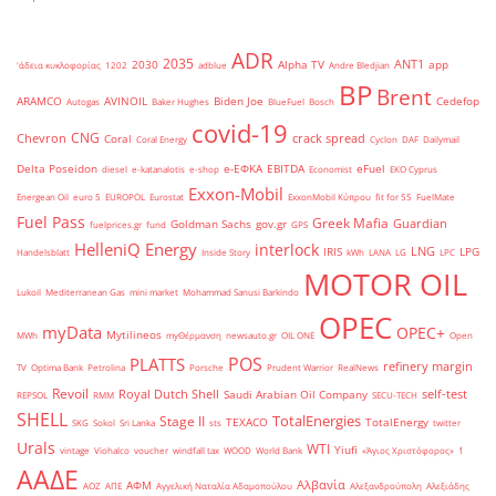
ADR
2035
ANT1
2030
Alpha TV
app
'άδεια κυκλοφορίας
1202
adblue
Andre Bledjian
BP
Brent
ARAMCO
AVINOIL
Biden Joe
Cedefop
Autogas
Baker Hughes
BlueFuel
Bosch
covid-19
CNG
Chevron
crack spread
Coral
Coral Energy
Cyclon
DAF
Dailymail
Delta Poseidon
e-ΕΦΚΑ
EBITDA
eFuel
diesel
e-katanalotis
e-shop
Economist
EKO Cyprus
Exxon-Mobil
Energean Oil
euro 5
EUROPOL
Eurostat
ExxonMobil Κύπρου
fit for 55
FuelMate
Fuel Pass
Greek Mafia
Guardian
Goldman Sachs
gov.gr
fuelprices.gr
fund
GPS
HelleniQ Energy
interlock
LNG
IRIS
LPG
Handelsblatt
Inside Story
kWh
LANA
LG
LPC
MOTOR OIL
Lukoil
Mediterranean Gas
mini market
Mohammad Sanusi Barkindo
OPEC
myData
OPEC+
Mytilineos
MWh
myΘέρμανση
newsauto.gr
OIL ONE
Open
POS
PLATTS
refinery margin
TV
Optima Bank
Petrolina
Porsche
Prudent Warrior
RealNews
Revoil
Royal Dutch Shell
self-test
Saudi Arabian Oil Company
REPSOL
RMM
SECU-TECH
SHELL
TotalEnergies
Stage II
TEXACO
TotalEnergy
SKG
Sokol
Sri Lanka
sts
twitter
Urals
WTI
Yiufi
vintage
Viohalco
voucher
windfall tax
WOOD
World Bank
«Άγιος Χριστόφορος»
΄1
ΑΑΔΕ
Αλβανία
ΑΦΜ
ΑΟΖ
ΑΠΕ
Αγγελική Ναταλία Αδαμοπούλου
Αλεξανδρούπολη
Αλεξιάδης