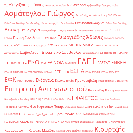
Αληγιζάκης Γιάννης
Αναφορά
Τρ.
Αναγνωστόπουλος Θ.
Αρβανιτίδης Γιώργος
Ασία
Ασμάτογλου Γιώργος
Αχτσιόγλου Έφη
Αττική
ΒΕΘ
Βέττας Ι.
Βεσυρόπουλος Απ.
Βελετάκης Ν.
Βαλκάνια
Βασίλης Βασιλειάδης
Βενεζουέλα
Βιλιάρδος Βασίλης
Βουλή
Βουλγαρία
ΓΣΕΒΕΕ
Βουλγαρίδης Γιώργος
Βρετανία
Βόρεια Μακεδονία
ΓΕΜΗ
Γεωργιάδης Άδωνις
Γενική Συνέλευση
Γερμανία
Γαλλία
Γιάννης Θεοτοκάς
ΔΙΕΠΠΥ
ΔΙΜΕΑ
ΔΑΟΕ
ΔΕΣΦΑ
Δ.Α.Ο.Ε.
ΔΕΗ
ΔΕΠΑ Εμπορίας
ΔΙ.Μ.Ε.Α.
ΔΙΥΛΙΣΗ
ΔΙΥΛΙΣΤΗΡΙΑ
Διοικητικό Συμβούλιο
Διαβούλευση
Δρακακάκης Γιάννης
Δαγούμας Θ.
Δούκας Χάρης
ΕΛΠΕ
ΕΚΟ
ΕΝΒΕΘ
ΕΛΙΝΟΙΛ
ΕΛΣΤΑΤ
Ε.Ε.
ΕΕΑ
ΕΒΕΠ
ΕΕ
ΕΛΑΣ
ΕΛΛΑΚΤΩΡ
ΕΣΠΑ
ΕΡΤ
ΕΣΕΚ
ΕΠΑΝΤ
ΕΠΙΤΡΟΠΗ ΑΝΤΑΓΩΝΙΣΜΟΥ
ΕΡΓΑΝΗ
ΕΣΥΔ
ΕΤΕΑΕΠ
ΕΤΕΚΑ
ΕΤΕπ
ΕΥΠ
ΕΦΚ
Ενέργεια
Επιστρεπτέα Προκαταβολή
Ελλάδα
ΕΦΚΑ
Επιτροπάκης Π.
Επιτροπή
Επιτροπή Ανταγωνισμού
Ευρωπαϊκή Ένωση
Ευρωπαϊκό
ΗΦΑΙΣΤΟΣ
Κοινοβούλιο
Ευρώπη
ΗELLENiQ ENERGY
ΗΛΕΙΑ
ΗΜΑ
ΗΠΑ
Ηνωμένο Βασίλειο
Θεοδωρικάκος Τάκης
Ηράκλειο
Θεσσαλονίκη
Θράκη
ΘΕΡΜΟΙΛ
Θεοχάρης Χάρης
Θωμαδάκης
Ιταλία
ΙΟΒΕ
Ιράν
ΚΑΔ
Μ.
ΙΝΕ-ΓΣΕΕ
Ικόνιο
Ιλχάν Αχμέτ
Ινδία
ΚΑΘΗΜΕΡΙΝΗ
ΚΑΝΟΝΙΣΤΙΚΗ
ΚΕΔΑΚ
ΠΑΡΕΜΒΑΣΗ
ΚΕΠ
ΚΕΡΔΟΦΟΡΙΑ
ΚΙΝΑ
ΚΤΕΟ
Κίνα
Κίνημα Δημοκρατίας
Καββαθάς Γ.
Καλογήρου Ι.
Κιουρτζής
Καρανάσιος Π.
Κατρίνης Μανώλης
Κεγκέρογλου Βασίλης
Κερατσίνι