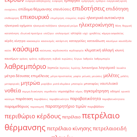
εμπάργκο
εισφορά αλληλεγγύης
εισφορές
εμπρησμός
εμπόριο
ενεργειακή κρίση
επιδοτήσεις
επιδότηση
επίδομα θέρμανσης
επενδύσεις
ενισχύσεις
επικουρικό
ηλεκτρικά αυτοκίνητα
ευρώ
επιθεώρηση
επιμέτρηση
εταιρείες
ηλεκτροκίνηση
ηλεκτρικά οχήματα
ηλεκτρικά ποδήλατα
ηλεκτρικό ρεύμα
θέση
θερμική
ιστορία
καταπόνηση
ιδιωτικά πρατήρια
ισοζύγιο
ισολογισμοί
ισχύ
ιχνηθέτης
κάμερα ασφαλείας
κέρδη
κίνητρα
καταγγελίες
κατανάλωση
κακοκαιρία
κανονισμός
κατάρτιση
καυσίμων
καυσόξυλα
καύσιμα
κλιματική αλλαγή
κλοπή
καύσι
καύσωνας
κερδοσκοπία
κερδοφορία
καυσίμων
κράνος
κράτος
κυβέρνηση
κυβικά
κυρώσεις
λίτρων
λαθραία
λαθρεμπορία
λαθρεμπόριο
λογισμικό
ληστεία
λιπαντήρια
ληστείες
λιγνίτης
λουκέτο
μελέτες
μέτρα δέουσας επιμέλειας
μέτρα προστασίας
μαφία
μείωση
μειώσεις
μελέτη
μητρώα
ναυτιλιακό
μπαταρίες
μεταφορικές
μικρόβια
μικτά κλιμάκια
μπαταρία
νοθεία
ογκομέτρηση
νομοσχέδιο
οδηγοί
νομιμη διακίνηση
νομοθεσία
νόμος
ορυκτά
παραβατικότητα
παράταση
καύσιμα
παραβάσεις
παραβάτικότητα
παραβατικότητατα
παρατηρητήριο τιμών
παραμεθόριος
περιβάλλον
παραπομπή
πετρέλαιο
περιθώριο κέρδους
πετρέλαιο
θέρμανσης
πετρέλαιο κίνησης
πετρελαιοειδή