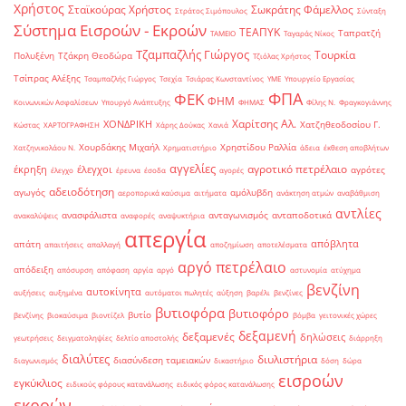
Χρήστος
Σταϊκούρας Χρήστος
Σωκράτης Φάμελλος
Στράτος Σιμόπουλος
Σύνταξη
Σύστημα Εισροών - Εκροών
ΤΕΑΠΥΚ
Ταπρατζή
ΤΑΜΕΙΟ
Ταγαράς Νίκος
Τζαμπαζλής Γιώργος
Τουρκία
Πολυξένη
Τζάκρη Θεοδώρα
Τζιόλας Χρήστος
Τσίπρας Αλέξης
Τσαμπαζλής Γιώργος
Τσεχία
Τσιάρας Κωνσταντίνος
ΥΜΕ
Υπουργείο Εργασίας
ΦΠΑ
ΦΕΚ
ΦΗΜ
Κοινωνικών Ασφαλίσεων
Υπουργό Ανάπτυξης
ΦΗΜΑΣ
Φίλης Ν.
Φραγκογιάννης
Χαρίτσης Αλ.
ΧΟΝΔΡΙΚΗ
Χατζηθεοδοσίου Γ.
Κώστας
ΧΑΡΤΟΓΡΑΦΗΣΗ
Χάρης Δούκας
Χανιά
Χουρδάκης Μιχαήλ
Χρηστίδου Ραλλία
Χατζηνικολάου Ν.
Χρηματιστήριο
άδεια
έκθεση αποβλήτων
αγγελίες
αγροτικό πετρέλαιο
έκρηξη
έλεγχοι
αγρότες
έλεγχο
έρευνα
έσοδα
αγορές
αδειοδότηση
αγωγός
αμόλυβδη
αεροπορικά καύσιμα
αιτήματα
ανάκτηση ατμών
αναβάθμιση
αντλίες
ανασφάλιστα
ανταγωνισμός
ανταποδοτικά
ανακαλύψεις
αναφορές
αναψυκτήρια
απεργία
απόβλητα
απάτη
απαιτήσεις
απαλλαγή
αποζημίωση
αποτελέσματα
αργό πετρέλαιο
απόδειξη
απόσυρση
απόφαση
αργία
αργό
αστυνομία
ατύχημα
βενζίνη
αυτοκίνητα
αυξήσεις
αυξημένα
αυτόματοι πωλητές
αύξηση
βαρέλι
βενζίνες
βυτιοφόρα
βυτιοφόρο
βυτίο
βενζίνης
βιοκαύσιμα
βιοντίζελ
βόμβα
γειτονικές χώρες
δεξαμενή
δεξαμενές
δηλώσεις
γεωτρήσεις
δειγματοληψίες
δελτίο αποστολής
διάρρηξη
διαλύτες
διυλιστήρια
διασύνδεση ταμειακών
διαγωνισμός
δικαστήριο
δόση
δώρα
εισροών
εγκύκλιος
ειδικούς φόρους κατανάλωσης
ειδικός φόρος κατανάλωσης
εκροών