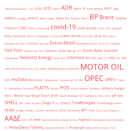
ADR
2035
ANT1
2030
Alpha TV
app
'άδεια κυκλοφορίας
1202
adblue
Andre Bledjian
BP
Brent
ARAMCO
AVINOIL
Biden Joe
Cedefop
Autogas
Baker Hughes
BlueFuel
Bosch
covid-19
CNG
Chevron
crack spread
Coral
Coral Energy
Cyclon
DAF
Dailymail
Delta Poseidon
e-ΕΦΚΑ
EBITDA
eFuel
diesel
e-katanalotis
e-shop
Economist
EKO Cyprus
Exxon-Mobil
Energean Oil
euro 5
EUROPOL
Eurostat
ExxonMobil Κύπρου
fit for 55
FuelMate
Fuel Pass
Greek Mafia
Guardian
Goldman Sachs
gov.gr
fuelprices.gr
fund
GPS
HelleniQ Energy
interlock
LNG
IRIS
LPG
Handelsblatt
Inside Story
kWh
LANA
LG
LPC
MOTOR OIL
Lukoil
Mediterranean Gas
mini market
Mohammad Sanusi Barkindo
OPEC
myData
OPEC+
Mytilineos
MWh
myΘέρμανση
newsauto.gr
OIL ONE
Open
POS
PLATTS
refinery margin
TV
Optima Bank
Petrolina
Porsche
Prudent Warrior
RealNews
Revoil
Royal Dutch Shell
self-test
Saudi Arabian Oil Company
REPSOL
RMM
SECU-TECH
SHELL
TotalEnergies
Stage II
TEXACO
TotalEnergy
SKG
Sokol
Sri Lanka
sts
twitter
Urals
WTI
Yiufi
vintage
Viohalco
voucher
windfall tax
WOOD
World Bank
«Άγιος Χριστόφορος»
΄1
ΑΑΔΕ
Αλβανία
ΑΦΜ
ΑΟΖ
ΑΠΕ
Αγγελική Ναταλία Αδαμοπούλου
Αλεξανδρούπολη
Αλεξιάδης
Αληγιζάκης Γιάννης
Αναφορά
Τρ.
Αναγνωστόπουλος Θ.
Αρβανιτίδης Γιώργος
Ασία