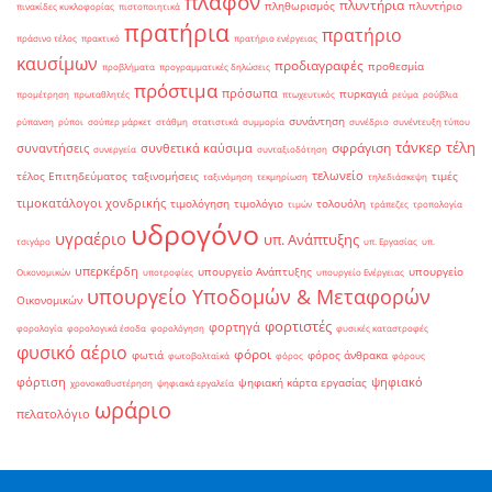
πλαφόν
πλυντήρια
πληθωρισμός
πλυντήριο
πινακίδες κυκλοφορίας
πιστοποιητικά
πρατήρια
πρατήριο
πράσινο τέλος
πρακτικό
πρατήριο ενέργειας
καυσίμων
προδιαγραφές
προθεσμία
προβλήματα
προγραμματικές δηλώσεις
πρόστιμα
πρόσωπα
πυρκαγιά
προμέτρηση
πρωταθλητές
πτωχευτικός
ρεύμα
ρούβλια
συνάντηση
ρύπανση
ρύποι
σούπερ μάρκετ
στάθμη
στατιστικά
συμμορία
συνέδριο
συνέντευξη τύπου
τάνκερ
τέλη
σφράγιση
συναντήσεις
συνθετικά καύσιμα
συνεργεία
συνταξιοδότηση
τελωνείο
τέλος Επιτηδεύματος
ταξινομήσεις
τιμές
ταξινόμηση
τεκμηρίωση
τηλεδιάσκεψη
τιμοκατάλογοι χονδρικής
τιμολόγηση
τιμολόγιο
τολουόλη
τιμών
τράπεζες
τροπολογία
υδρογόνο
υγραέριο
υπ. Ανάπτυξης
τσιγάρο
υπ. Εργασίας
υπ.
υπερκέρδη
υπουργείο Ανάπτυξης
υπουργείο
Οικονομικών
υποτροφίες
υπουργείο Ενέργειας
υπουργείο Υποδομών & Μεταφορών
Οικονομικών
φορτιστές
φορτηγά
φορολογία
φορολογικά έσοδα
φορολόγηση
φυσικές καταστροφές
φυσικό αέριο
φόροι
φωτιά
φόρος άνθρακα
φωτοβολταϊκά
φόρος
φόρους
φόρτιση
ψηφιακό
ψηφιακή κάρτα εργασίας
χρονοκαθυστέρηση
ψηφιακά εργαλεία
ωράριο
πελατολόγιο