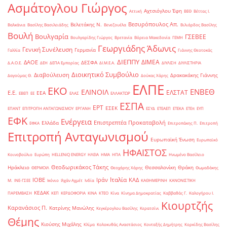
Ασμάτογλου Γιώργος
Αχτσιόγλου Έφη
Αττική
ΒΕΘ
Βέττας Ι.
Βεσυρόπουλος Απ.
Βελετάκης Ν.
Βαλκάνια
Βασίλης Βασιλειάδης
Βενεζουέλα
Βιλιάρδος Βασίλης
Βουλή
Βουλγαρία
ΓΣΕΒΕΕ
Βουλγαρίδης Γιώργος
Βρετανία
Βόρεια Μακεδονία
ΓΕΜΗ
Γεωργιάδης Άδωνις
Γενική Συνέλευση
Γερμανία
Γαλλία
Γιάννης Θεοτοκάς
ΔΙΕΠΠΥ
ΔΙΜΕΑ
ΔΑΟΕ
ΔΕΣΦΑ
Δ.Α.Ο.Ε.
ΔΕΗ
ΔΕΠΑ Εμπορίας
ΔΙ.Μ.Ε.Α.
ΔΙΥΛΙΣΗ
ΔΙΥΛΙΣΤΗΡΙΑ
Διοικητικό Συμβούλιο
Διαβούλευση
Δρακακάκης Γιάννης
Δαγούμας Θ.
Δούκας Χάρης
ΕΛΠΕ
ΕΚΟ
ΕΝΒΕΘ
ΕΛΙΝΟΙΛ
ΕΛΣΤΑΤ
Ε.Ε.
ΕΕΑ
ΕΒΕΠ
ΕΕ
ΕΛΑΣ
ΕΛΛΑΚΤΩΡ
ΕΣΠΑ
ΕΡΤ
ΕΣΕΚ
ΕΠΑΝΤ
ΕΠΙΤΡΟΠΗ ΑΝΤΑΓΩΝΙΣΜΟΥ
ΕΡΓΑΝΗ
ΕΣΥΔ
ΕΤΕΑΕΠ
ΕΤΕΚΑ
ΕΤΕπ
ΕΥΠ
ΕΦΚ
Ενέργεια
Επιστρεπτέα Προκαταβολή
Ελλάδα
ΕΦΚΑ
Επιτροπάκης Π.
Επιτροπή
Επιτροπή Ανταγωνισμού
Ευρωπαϊκή Ένωση
Ευρωπαϊκό
ΗΦΑΙΣΤΟΣ
Κοινοβούλιο
Ευρώπη
ΗELLENiQ ENERGY
ΗΛΕΙΑ
ΗΜΑ
ΗΠΑ
Ηνωμένο Βασίλειο
Θεοδωρικάκος Τάκης
Ηράκλειο
Θεσσαλονίκη
Θράκη
ΘΕΡΜΟΙΛ
Θεοχάρης Χάρης
Θωμαδάκης
Ιταλία
ΙΟΒΕ
Ιράν
ΚΑΔ
Μ.
ΙΝΕ-ΓΣΕΕ
Ικόνιο
Ιλχάν Αχμέτ
Ινδία
ΚΑΘΗΜΕΡΙΝΗ
ΚΑΝΟΝΙΣΤΙΚΗ
ΚΕΔΑΚ
ΠΑΡΕΜΒΑΣΗ
ΚΕΠ
ΚΕΡΔΟΦΟΡΙΑ
ΚΙΝΑ
ΚΤΕΟ
Κίνα
Κίνημα Δημοκρατίας
Καββαθάς Γ.
Καλογήρου Ι.
Κιουρτζής
Καρανάσιος Π.
Κατρίνης Μανώλης
Κεγκέρογλου Βασίλης
Κερατσίνι
Θέμης
Κιούσης Μιχάλης
Κλίμα
Κολοκυθάς Αναστάσιος
Κονταξής Δημήτρης
Κορκίδης Βασίλης