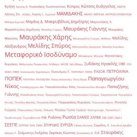
Κώτσος Ευάγγελος
Κύπρος
Κρήτη
Κυρανάκης Κωνσταντίνος
Κρίντας Θ.
ΛΙΒΕΡΙΑ
ΜΑΜΙΔΑΚΗΣ
Λάτσης Σπ.
Λιανός Ι.
Λέσβος
Λιμενικό
ΜΕΛΚΟ
ΜΕΡΙΣΜΑ
ΜΗΤΡΩΟ ΑΠΟΒΛΗΤΩΝ
Μακρυβέλιος Δημήτρης
Μάρδας Δ.
Μαμουλάκης Χ.
Μάλαμα Κυριακή
Μαυράκης Γιάννης
Μαρκόπουλος Δημήτρης
Μαυράκης
Μασαλής Γιώργος
Μαυράκης Χάρης
Μελίδης
Μανώλης
Μαυρομμάτης Γιώργος
Μεθάνιο
Μελίδης Σπύρος
Αλέξανδρος
Μελισσανίδης Δημήτρης
Μερελής Κυριάκος
Μεταφορικό Ισοδύναμο
Μητσοτάκης
Μεταφορών
Μητρώο
Ξυδάκης Ηρακλής
ΟΒΕ
Κυριάκος
Μπόμπορης Παναγιώτης
Ν.Μάκρη
ΝΑΞΟΣ
Νέα Μάκρη
ΟΓΑ
ΠΕΤΡΟΛΙΝΑ
ΠΑΣΟΚ
Οικονόμου Γ.
ΟΟΣΑ
ΟΦΑΕ
Οικονομικός Ταχυδρόμος
ΠΑΡΑΤΑΣΗ
ΠΑΡΙΣΙ
ΠΟΠΕΚ
Παπαγεωργίου
ΠΡΑΤΗΡΙΑ
ΠΡΟΘΕΣΜΙΑ
Πάνας Απόστολος
Πέτη Πέρκα
Νίκος
Παπαζήσης
Παπαδοπούλου Έλλη
Παπαδημητρίου Μπ.
Παπαδοπούλου Ελισάβετ
Γιάννης
Παπαθανάσης Νίκος
Παπαμιχαήλ Σωτήρης
Παπασταύρου Σταύρος
Παραπολιτικά
Περιφέρεια
Πιερρακάκης Κυριάκος
Πιτσιλής
Αττικής
Πετκίδης Βασίλης
Πετραλιάς Θάνος
Πιστωτικές κάρτες
Γιώργος
Πούλου Γιώτα
Πλακιωτάκης Γιάννης
Πολωνία
Πρέβεζα
Πρατηριούχοι
Προκοπίου Γ.
Ρωσία
Ροδόπη
ΣΑΜΕΕ
ΣΑΠΕΚ
ΡΑΕ
Πρωθυπουργό
Πυροσβεστική
ΣΕΒ
ΣΕΒΤ
ΣΕΔΕ ΙΙ
ΣΕΕΠΕ
ΣΥΡΙΖΑ
ΣΠΥΡΙΔΗΣ
Σαμόλης Λ.
ΣΕΥΠΥΚΕ
ΣΚΑΙ
ΣΜΕΑ
Σάκκος Αντώνης
Σαουδική Αραβία
Σταυράκης
Σιάμισιης Ανδρέας
Σκρέκας Κώστας
ΣτΕ
Σβίγκου Ρ.
Σκυλακάκης Θ.