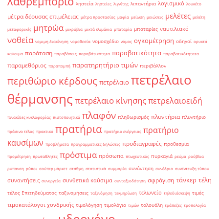
λαθρεμπόριο
λογισμικό
ληστεία
λιπαντήρια
ληστείες
λιγνίτης
λουκέτο
μελέτες
μέτρα δέουσας επιμέλειας
μέτρα προστασίας
μαφία
μείωση
μειώσεις
μελέτη
μητρώα
ναυτιλιακό
μπαταρίες
μεταφορικές
μικρόβια
μικτά κλιμάκια
μπαταρία
νοθεία
ογκομέτρηση
νομοσχέδιο
οδηγοί
νομιμη διακίνηση
νομοθεσία
νόμος
ορυκτά
παραβατικότητα
παράταση
καύσιμα
παραβάσεις
παραβάτικότητα
παραβατικότητατα
παρατηρητήριο τιμών
παραμεθόριος
περιβάλλον
παραπομπή
πετρέλαιο
περιθώριο κέρδους
πετρέλαιο
θέρμανσης
πετρέλαιο κίνησης
πετρελαιοειδή
πλαφόν
πλυντήρια
πληθωρισμός
πλυντήριο
πινακίδες κυκλοφορίας
πιστοποιητικά
πρατήρια
πρατήριο
πράσινο τέλος
πρακτικό
πρατήριο ενέργειας
καυσίμων
προδιαγραφές
προθεσμία
προβλήματα
προγραμματικές δηλώσεις
πρόστιμα
πρόσωπα
πυρκαγιά
προμέτρηση
πρωταθλητές
πτωχευτικός
ρεύμα
ρούβλια
συνάντηση
ρύπανση
ρύποι
σούπερ μάρκετ
στάθμη
στατιστικά
συμμορία
συνέδριο
συνέντευξη τύπου
τάνκερ
τέλη
σφράγιση
συναντήσεις
συνθετικά καύσιμα
συνεργεία
συνταξιοδότηση
τελωνείο
τέλος Επιτηδεύματος
ταξινομήσεις
τιμές
ταξινόμηση
τεκμηρίωση
τηλεδιάσκεψη
τιμοκατάλογοι χονδρικής
τιμολόγηση
τιμολόγιο
τολουόλη
τιμών
τράπεζες
τροπολογία
υδρογόνο