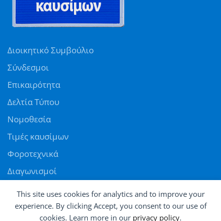
Διοικητικό Συμβούλιο
Σύνδεσμοι
Επικαιρότητα
Δελτία Τύπου
Νομοθεσία
Τιμές καυσίμων
Φοροτεχνικά
Διαγωνισμοί
Αγγελίες
This site uses cookies for analytics and to improve your
Θέσεις εργασίας
experience. By clicking Accept, you consent to our use of
cookies. Learn more in our
privacy policy
.