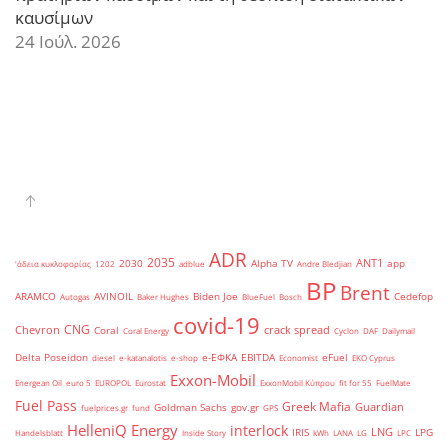
καυσίμων
24 Ιούλ. 2026
ADR
2035
ANT1
2030
Alpha TV
app
'άδεια κυκλοφορίας
1202
adblue
Andre Bledjian
BP
Brent
ARAMCO
AVINOIL
Biden Joe
Cedefop
Autogas
Baker Hughes
BlueFuel
Bosch
covid-19
CNG
Chevron
crack spread
Coral
Coral Energy
Cyclon
DAF
Dailymail
Delta Poseidon
e-ΕΦΚΑ
EBITDA
eFuel
diesel
e-katanalotis
e-shop
Economist
EKO Cyprus
Exxon-Mobil
Energean Oil
euro 5
EUROPOL
Eurostat
ExxonMobil Κύπρου
fit for 55
FuelMate
Fuel Pass
Greek Mafia
Guardian
Goldman Sachs
gov.gr
fuelprices.gr
fund
GPS
HelleniQ Energy
interlock
LNG
IRIS
LPG
Handelsblatt
Inside Story
kWh
LANA
LG
LPC