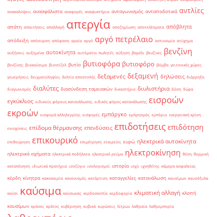
αντλίες
ανασφάλιστα
ανταγωνισμός
ανταποδοτικά
ανακαλύψεις
αναφορές
αναψυκτήρια
απεργία
απόβλητα
απάτη
απαιτήσεις
απαλλαγή
αποζημίωση
αποτελέσματα
αργό πετρέλαιο
απόδειξη
απόσυρση
απόφαση
αργία
αργό
αστυνομία
ατύχημα
βενζίνη
αυτοκίνητα
αυξήσεις
αυξημένα
αυτόματοι πωλητές
αύξηση
βαρέλι
βενζίνες
βυτιοφόρα
βυτιοφόρο
βυτίο
βενζίνης
βιοκαύσιμα
βιοντίζελ
βόμβα
γειτονικές χώρες
δεξαμενή
δεξαμενές
δηλώσεις
γεωτρήσεις
δειγματοληψίες
δελτίο αποστολής
διάρρηξη
διαλύτες
διυλιστήρια
διασύνδεση ταμειακών
διαγωνισμός
δικαστήριο
δόση
δώρα
εισροών
εγκύκλιος
ειδικούς φόρους κατανάλωσης
ειδικός φόρος κατανάλωσης
εκροών
εμπάργκο
εισφορά αλληλεγγύης
εισφορές
εμπρησμός
εμπόριο
ενεργειακή κρίση
επιδοτήσεις
επιδότηση
επίδομα θέρμανσης
επενδύσεις
ενισχύσεις
επικουρικό
ηλεκτρικά αυτοκίνητα
ευρώ
επιθεώρηση
επιμέτρηση
εταιρείες
ηλεκτροκίνηση
ηλεκτρικά οχήματα
ηλεκτρικά ποδήλατα
ηλεκτρικό ρεύμα
θέση
θερμική
ιστορία
καταπόνηση
ιδιωτικά πρατήρια
ισοζύγιο
ισολογισμοί
ισχύ
ιχνηθέτης
κάμερα ασφαλείας
κέρδη
κίνητρα
καταγγελίες
κατανάλωση
κακοκαιρία
κανονισμός
κατάρτιση
καυσίμων
καυσόξυλα
καύσιμα
κλιματική αλλαγή
κλοπή
καύσι
καύσωνας
κερδοσκοπία
κερδοφορία
καυσίμων
κράνος
κράτος
κυβέρνηση
κυβικά
κυρώσεις
λίτρων
λαθραία
λαθρεμπορία