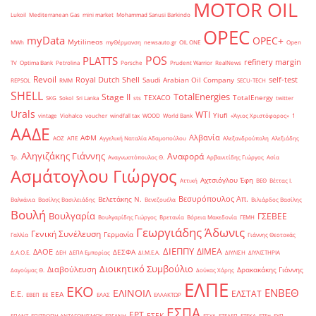
MOTOR OIL
Lukoil
Mediterranean Gas
mini market
Mohammad Sanusi Barkindo
OPEC
myData
OPEC+
Mytilineos
MWh
myΘέρμανση
newsauto.gr
OIL ONE
Open
POS
PLATTS
refinery margin
TV
Optima Bank
Petrolina
Porsche
Prudent Warrior
RealNews
Revoil
Royal Dutch Shell
self-test
Saudi Arabian Oil Company
REPSOL
RMM
SECU-TECH
SHELL
TotalEnergies
Stage II
TEXACO
TotalEnergy
SKG
Sokol
Sri Lanka
sts
twitter
Urals
WTI
Yiufi
vintage
Viohalco
voucher
windfall tax
WOOD
World Bank
«Άγιος Χριστόφορος»
΄1
ΑΑΔΕ
Αλβανία
ΑΦΜ
ΑΟΖ
ΑΠΕ
Αγγελική Ναταλία Αδαμοπούλου
Αλεξανδρούπολη
Αλεξιάδης
Αληγιζάκης Γιάννης
Αναφορά
Τρ.
Αναγνωστόπουλος Θ.
Αρβανιτίδης Γιώργος
Ασία
Ασμάτογλου Γιώργος
Αχτσιόγλου Έφη
Αττική
ΒΕΘ
Βέττας Ι.
Βεσυρόπουλος Απ.
Βελετάκης Ν.
Βαλκάνια
Βασίλης Βασιλειάδης
Βενεζουέλα
Βιλιάρδος Βασίλης
Βουλή
Βουλγαρία
ΓΣΕΒΕΕ
Βουλγαρίδης Γιώργος
Βρετανία
Βόρεια Μακεδονία
ΓΕΜΗ
Γεωργιάδης Άδωνις
Γενική Συνέλευση
Γερμανία
Γαλλία
Γιάννης Θεοτοκάς
ΔΙΕΠΠΥ
ΔΙΜΕΑ
ΔΑΟΕ
ΔΕΣΦΑ
Δ.Α.Ο.Ε.
ΔΕΗ
ΔΕΠΑ Εμπορίας
ΔΙ.Μ.Ε.Α.
ΔΙΥΛΙΣΗ
ΔΙΥΛΙΣΤΗΡΙΑ
Διοικητικό Συμβούλιο
Διαβούλευση
Δρακακάκης Γιάννης
Δαγούμας Θ.
Δούκας Χάρης
ΕΛΠΕ
ΕΚΟ
ΕΝΒΕΘ
ΕΛΙΝΟΙΛ
ΕΛΣΤΑΤ
Ε.Ε.
ΕΕΑ
ΕΒΕΠ
ΕΕ
ΕΛΑΣ
ΕΛΛΑΚΤΩΡ
ΕΣΠΑ
ΕΡΤ
ΕΣΕΚ
ΕΠΑΝΤ
ΕΠΙΤΡΟΠΗ ΑΝΤΑΓΩΝΙΣΜΟΥ
ΕΡΓΑΝΗ
ΕΣΥΔ
ΕΤΕΑΕΠ
ΕΤΕΚΑ
ΕΤΕπ
ΕΥΠ