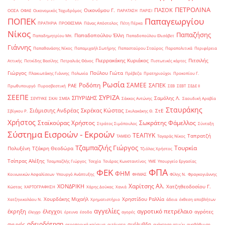
ΠΕΤΡΟΛΙΝΑ
ΠΑΣΟΚ
Οικονόμου Γ.
ΟΟΣΑ
ΟΦΑΕ
Οικονομικός Ταχυδρόμος
ΠΑΡΑΤΑΣΗ
ΠΑΡΙΣΙ
ΠΟΠΕΚ
Παπαγεωργίου
ΠΡΑΤΗΡΙΑ
ΠΡΟΘΕΣΜΙΑ
Πάνας Απόστολος
Πέτη Πέρκα
Νίκος
Παπαζήσης
Παπαδοπούλου Έλλη
Παπαδημητρίου Μπ.
Παπαδοπούλου Ελισάβετ
Γιάννης
Παπαθανάσης Νίκος
Παπαμιχαήλ Σωτήρης
Παπασταύρου Σταύρος
Παραπολιτικά
Περιφέρεια
Πιερρακάκης Κυριάκος
Πιτσιλής
Αττικής
Πετκίδης Βασίλης
Πετραλιάς Θάνος
Πιστωτικές κάρτες
Γιώργος
Πούλου Γιώτα
Πλακιωτάκης Γιάννης
Πολωνία
Πρέβεζα
Πρατηριούχοι
Προκοπίου Γ.
Ρωσία
Ροδόπη
ΣΑΜΕΕ
ΣΑΠΕΚ
ΡΑΕ
Πρωθυπουργό
Πυροσβεστική
ΣΕΒ
ΣΕΒΤ
ΣΕΔΕ ΙΙ
ΣΕΕΠΕ
ΣΥΡΙΖΑ
ΣΠΥΡΙΔΗΣ
Σαμόλης Λ.
ΣΕΥΠΥΚΕ
ΣΚΑΙ
ΣΜΕΑ
Σάκκος Αντώνης
Σαουδική Αραβία
Σταυράκης
Σιάμισιης Ανδρέας
Σκρέκας Κώστας
ΣτΕ
Σβίγκου Ρ.
Σκυλακάκης Θ.
Χρήστος
Σταϊκούρας Χρήστος
Σωκράτης Φάμελλος
Στράτος Σιμόπουλος
Σύνταξη
Σύστημα Εισροών - Εκροών
ΤΕΑΠΥΚ
Ταπρατζή
ΤΑΜΕΙΟ
Ταγαράς Νίκος
Τζαμπαζλής Γιώργος
Τουρκία
Πολυξένη
Τζάκρη Θεοδώρα
Τζιόλας Χρήστος
Τσίπρας Αλέξης
Τσαμπαζλής Γιώργος
Τσεχία
Τσιάρας Κωνσταντίνος
ΥΜΕ
Υπουργείο Εργασίας
ΦΠΑ
ΦΕΚ
ΦΗΜ
Κοινωνικών Ασφαλίσεων
Υπουργό Ανάπτυξης
ΦΗΜΑΣ
Φίλης Ν.
Φραγκογιάννης
Χαρίτσης Αλ.
ΧΟΝΔΡΙΚΗ
Χατζηθεοδοσίου Γ.
Κώστας
ΧΑΡΤΟΓΡΑΦΗΣΗ
Χάρης Δούκας
Χανιά
Χουρδάκης Μιχαήλ
Χρηστίδου Ραλλία
Χατζηνικολάου Ν.
Χρηματιστήριο
άδεια
έκθεση αποβλήτων
αγγελίες
αγροτικό πετρέλαιο
έκρηξη
έλεγχοι
αγρότες
έλεγχο
έρευνα
έσοδα
αγορές
αδειοδότηση
αγωγός
αμόλυβδη
αεροπορικά καύσιμα
αιτήματα
ανάκτηση ατμών
αναβάθμιση