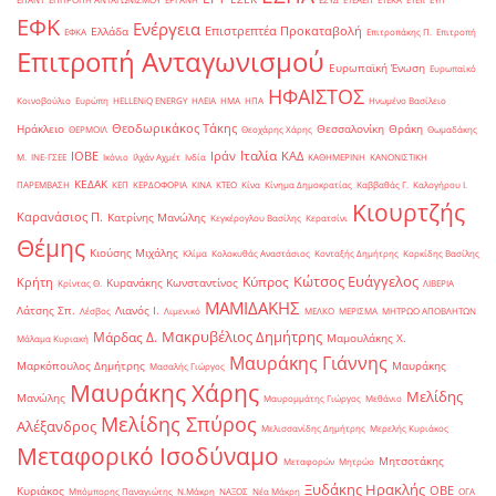
ΕΦΚ
Ενέργεια
Επιστρεπτέα Προκαταβολή
Ελλάδα
ΕΦΚΑ
Επιτροπάκης Π.
Επιτροπή
Επιτροπή Ανταγωνισμού
Ευρωπαϊκή Ένωση
Ευρωπαϊκό
ΗΦΑΙΣΤΟΣ
Κοινοβούλιο
Ευρώπη
ΗELLENiQ ENERGY
ΗΛΕΙΑ
ΗΜΑ
ΗΠΑ
Ηνωμένο Βασίλειο
Θεοδωρικάκος Τάκης
Ηράκλειο
Θεσσαλονίκη
Θράκη
ΘΕΡΜΟΙΛ
Θεοχάρης Χάρης
Θωμαδάκης
Ιταλία
ΙΟΒΕ
Ιράν
ΚΑΔ
Μ.
ΙΝΕ-ΓΣΕΕ
Ικόνιο
Ιλχάν Αχμέτ
Ινδία
ΚΑΘΗΜΕΡΙΝΗ
ΚΑΝΟΝΙΣΤΙΚΗ
ΚΕΔΑΚ
ΠΑΡΕΜΒΑΣΗ
ΚΕΠ
ΚΕΡΔΟΦΟΡΙΑ
ΚΙΝΑ
ΚΤΕΟ
Κίνα
Κίνημα Δημοκρατίας
Καββαθάς Γ.
Καλογήρου Ι.
Κιουρτζής
Καρανάσιος Π.
Κατρίνης Μανώλης
Κεγκέρογλου Βασίλης
Κερατσίνι
Θέμης
Κιούσης Μιχάλης
Κλίμα
Κολοκυθάς Αναστάσιος
Κονταξής Δημήτρης
Κορκίδης Βασίλης
Κώτσος Ευάγγελος
Κύπρος
Κρήτη
Κυρανάκης Κωνσταντίνος
Κρίντας Θ.
ΛΙΒΕΡΙΑ
ΜΑΜΙΔΑΚΗΣ
Λάτσης Σπ.
Λιανός Ι.
Λέσβος
Λιμενικό
ΜΕΛΚΟ
ΜΕΡΙΣΜΑ
ΜΗΤΡΩΟ ΑΠΟΒΛΗΤΩΝ
Μακρυβέλιος Δημήτρης
Μάρδας Δ.
Μαμουλάκης Χ.
Μάλαμα Κυριακή
Μαυράκης Γιάννης
Μαρκόπουλος Δημήτρης
Μαυράκης
Μασαλής Γιώργος
Μαυράκης Χάρης
Μελίδης
Μανώλης
Μαυρομμάτης Γιώργος
Μεθάνιο
Μελίδης Σπύρος
Αλέξανδρος
Μελισσανίδης Δημήτρης
Μερελής Κυριάκος
Μεταφορικό Ισοδύναμο
Μητσοτάκης
Μεταφορών
Μητρώο
Ξυδάκης Ηρακλής
ΟΒΕ
Κυριάκος
Μπόμπορης Παναγιώτης
Ν.Μάκρη
ΝΑΞΟΣ
Νέα Μάκρη
ΟΓΑ