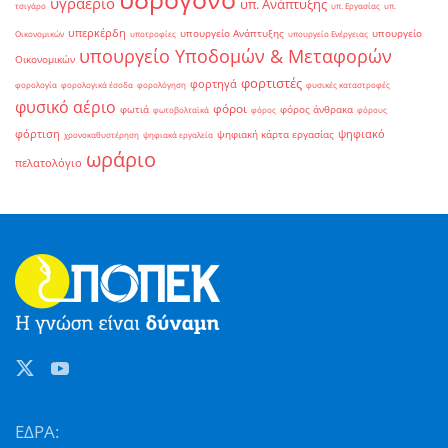
υγραέριο
υπ. Ανάπτυξης
τσιγάρο
υπ. Εργασίας
υπ.
υπερκέρδη
υπουργείο Ανάπτυξης
υπουργείο
Οικονομικών
υποτροφίες
υπουργείο Ενέργειας
υπουργείο Υποδομών & Μεταφορών
Οικονομικών
φορτιστές
φορτηγά
φορολογία
φορολογικά έσοδα
φορολόγηση
φυσικές καταστροφές
φυσικό αέριο
φόροι
φωτιά
φόρος άνθρακα
φωτοβολταϊκά
φόρος
φόρους
φόρτιση
ψηφιακό
ψηφιακή κάρτα εργασίας
χρονοκαθυστέρηση
ψηφιακά εργαλεία
ωράριο
πελατολόγιο
ΕΔΡΑ: