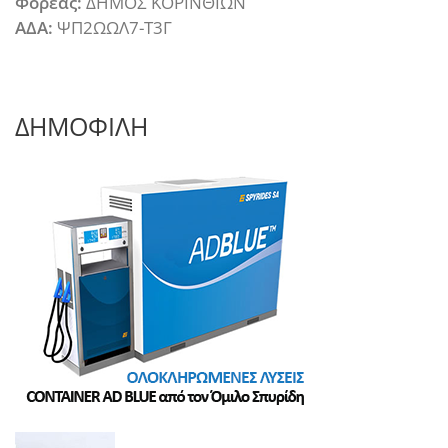
Φορέας:
ΔΗΜΟΣ ΚΟΡΙΝΘΙΩΝ
ΑΔΑ:
ΨΠ2ΩΩΛ7-Τ3Γ
ΔΗΜΟΦΙΛΗ