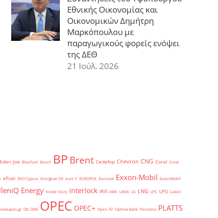
Εθνικής Οικονομίας και
Οικονομικών Δημήτρη
Μαρκόπουλου με
παραγωγικούς φορείς ενόψει
της ΔΕΘ
21 Ιούλ. 2026
BP
Brent
CNG
Chevron
Biden Joe
Cedefop
Coral
BlueFuel
Bosch
Coral
Exxon-Mobil
eFuel
t
EKO Cyprus
Energean Oil
euro 5
EUROPOL
Eurostat
ExxonMobil
lleniQ Energy
interlock
LNG
IRIS
LPG
Inside Story
kWh
LANA
LG
LPC
Lukoil
OPEC
PLATTS
OPEC+
newsauto.gr
OIL ONE
Open TV
Optima Bank
Petrolina