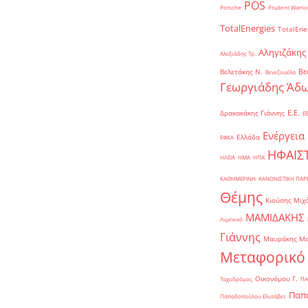
POS
Porsche
Prudent Warrio
TotalEnergies
TotalEne
Αληγιζάκης
Αλεξιάδης Τρ.
Βε
Βελετάκης Ν.
Βενεζουέλα
Γεωργιάδης Άδω
Ε.Ε.
Δρακακάκης Γιάννης
Ε
Ενέργεια
Ελλάδα
ΕΦΚΑ
ΗΦΑΙΣ
ΗΛΕΙΑ
ΗΜΑ
ΗΠΑ
ΚΑΘΗΜΕΡΙΝΗ
ΚΑΝΟΝΙΣΤΙΚΗ ΠΑ
Θέμης
Κιούσης Μιχ
ΜΑΜΙΔΑΚΗΣ
Λιμενικό
Γιάννης
Μαυράκης Μ
Μεταφορικό
Οικονόμου Γ.
Ταχυδρόμος
ΠΑ
Παπα
Παπαδοπούλου Ελισάβετ