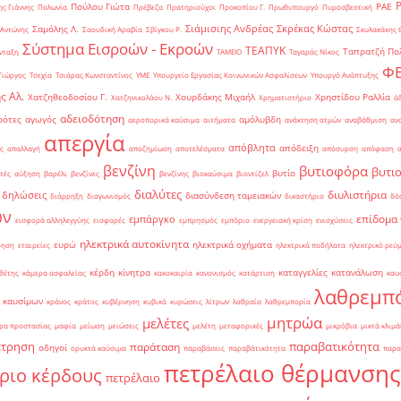
Πούλου Γιώτα
ΡΑΕ
ς Γιάννης
Πολωνία
Πρέβεζα
Πρατηριούχοι
Προκοπίου Γ.
Πρωθυπουργό
Πυροσβεστική
Σιάμισιης Ανδρέας
Σκρέκας Κώστας
Σαμόλης Λ.
 Αντώνης
Σαουδική Αραβία
Σβίγκου Ρ.
Σκυλακάκης 
Σύστημα Εισροών - Εκροών
ΤΕΑΠΥΚ
Ταπρατζή Πο
νταξη
ΤΑΜΕΙΟ
Ταγαράς Νίκος
Φ
Γιώργος
Τσεχία
Τσιάρας Κωνσταντίνος
ΥΜΕ
Υπουργείο Εργασίας Κοινωνικών Ασφαλίσεων
Υπουργό Ανάπτυξης
ς Αλ.
Χατζηθεοδοσίου Γ.
Χουρδάκης Μιχαήλ
Χρηστίδου Ραλλία
Χατζηνικολάου Ν.
Χρηματιστήριο
ά
αδειοδότηση
ρότες
αγωγός
αμόλυβδη
αεροπορικά καύσιμα
αιτήματα
ανάκτηση ατμών
αναβάθμιση
αν
απεργία
απόβλητα
απόδειξη
ς
απαλλαγή
αποζημίωση
αποτελέσματα
απόσυρση
απόφαση
βενζίνη
βυτιοφόρα
βυτι
βυτίο
τές
αύξηση
βαρέλι
βενζίνες
βενζίνης
βιοκαύσιμα
βιοντίζελ
διαλύτες
διυλιστήρια
δηλώσεις
διασύνδεση ταμειακών
διάρρηξη
διαγωνισμός
δικαστήριο
δό
ών
επίδομα
εμπάργκο
εισφορά αλληλεγγύης
εισφορές
εμπρησμός
εμπόριο
ενεργειακή κρίση
ενισχύσεις
ηλεκτρικά αυτοκίνητα
ευρώ
ηλεκτρικά οχήματα
ρηση
εταιρείες
ηλεκτρικά ποδήλατα
ηλεκτρικό ρεύ
κέρδη
κίνητρα
καταγγελίες
κατανάλωση
θέτης
κάμερα ασφαλείας
κακοκαιρία
κανονισμός
κατάρτιση
καυ
λαθρεμπ
 καυσίμων
κράνος
κράτος
κυβέρνηση
κυβικά
κυρώσεις
λίτρων
λαθραία
λαθρεμπορία
μητρώα
μελέτες
ρα προστασίας
μαφία
μείωση
μειώσεις
μελέτη
μεταφορικές
μικρόβια
μικτά κλιμά
έτρηση
παραβατικότητα
παράταση
οδηγοί
ορυκτά καύσιμα
παραβάσεις
παραβάτικότητα
παρα
πετρέλαιο θέρμανσης
ριο κέρδους
πετρέλαιο