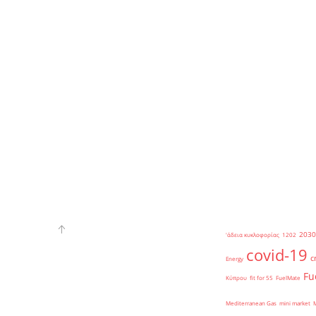
2030
'άδεια κυκλοφορίας
1202
covid-19
c
Energy
Fu
Κύπρου
fit for 55
FuelMate
Mediterranean Gas
mini market