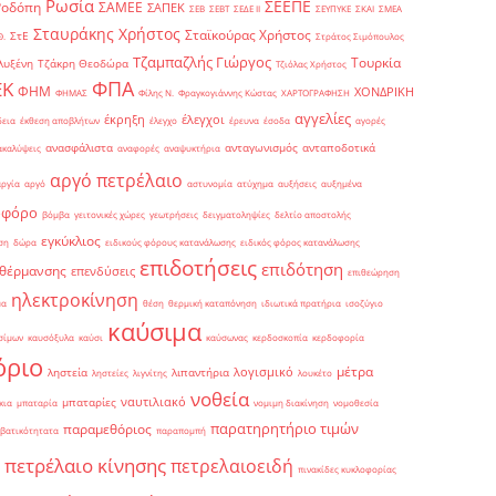
Ρωσία
ΣΕΕΠΕ
Ροδόπη
ΣΑΜΕΕ
ΣΑΠΕΚ
ΣΕΒ
ΣΕΒΤ
ΣΕΔΕ ΙΙ
ΣΕΥΠΥΚΕ
ΣΚΑΙ
ΣΜΕΑ
Σταυράκης Χρήστος
Σταϊκούρας Χρήστος
ΣτΕ
Θ.
Στράτος Σιμόπουλος
Τζαμπαζλής Γιώργος
Τουρκία
λυξένη
Τζάκρη Θεοδώρα
Τζιόλας Χρήστος
ΦΠΑ
ΕΚ
ΦΗΜ
ΧΟΝΔΡΙΚΗ
ΦΗΜΑΣ
Φίλης Ν.
Φραγκογιάννης Κώστας
ΧΑΡΤΟΓΡΑΦΗΣΗ
αγγελίες
έκρηξη
έλεγχοι
δεια
έκθεση αποβλήτων
έλεγχο
έρευνα
έσοδα
αγορές
ανασφάλιστα
ανταγωνισμός
ανταποδοτικά
ακαλύψεις
αναφορές
αναψυκτήρια
αργό πετρέλαιο
αργία
αργό
αστυνομία
ατύχημα
αυξήσεις
αυξημένα
οφόρο
βόμβα
γειτονικές χώρες
γεωτρήσεις
δειγματοληψίες
δελτίο αποστολής
εγκύκλιος
ση
δώρα
ειδικούς φόρους κατανάλωσης
ειδικός φόρος κατανάλωσης
επιδοτήσεις
επιδότηση
 θέρμανσης
επενδύσεις
επιθεώρηση
ηλεκτροκίνηση
μα
θέση
θερμική καταπόνηση
ιδιωτικά πρατήρια
ισοζύγιο
καύσιμα
σίμων
καυσόξυλα
καύσι
καύσωνας
κερδοσκοπία
κερδοφορία
όριο
μέτρα
λογισμικό
ληστεία
λιπαντήρια
ληστείες
λιγνίτης
λουκέτο
νοθεία
ναυτιλιακό
μπαταρίες
κια
μπαταρία
νομιμη διακίνηση
νομοθεσία
παρατηρητήριο τιμών
παραμεθόριος
βατικότητατα
παραπομπή
πετρέλαιο κίνησης
πετρελαιοειδή
πινακίδες κυκλοφορίας