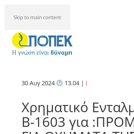
Skip to main content
30 Αυγ 2024
13.04
|
I
Χρηματικό Ενταλ
Β-1603 για :ΠΡ