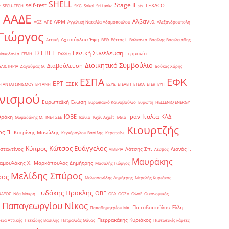
SHELL
Stage II
self-test
y
TEXACO
SECU-TECH
SKG
Sokol
Sri Lanka
sts
ΑΑΔΕ
Αλβανία
ΑΦΜ
1
ΑΟΖ
ΑΠΕ
Αγγελική Ναταλία Αδαμοπούλου
Αλεξανδρούπολη
Γιώργος
Αχτσιόγλου Έφη
Αττική
ΒΕΘ
Βέττας Ι.
Βαλκάνια
Βασίλης Βασιλειάδης
Γενική Συνέλευση
ΓΣΕΒΕΕ
Γερμανία
Μακεδονία
ΓΕΜΗ
Γαλλία
Διοικητικό Συμβούλιο
Διαβούλευση
ΥΛΙΣΤΗΡΙΑ
Δαγούμας Θ.
Δούκας Χάρης
ΕΦΚ
ΕΣΠΑ
ΕΡΤ
ΕΣΕΚ
Η ΑΝΤΑΓΩΝΙΣΜΟΥ
ΕΡΓΑΝΗ
ΕΣΥΔ
ΕΤΕΑΕΠ
ΕΤΕΚΑ
ΕΤΕπ
ΕΥΠ
νισμού
Ευρωπαϊκή Ένωση
Ευρωπαϊκό Κοινοβούλιο
Ευρώπη
ΗELLENiQ ENERGY
Ιταλία
ΙΟΒΕ
Ιράν
ΚΑΔ
Θράκη
Θωμαδάκης Μ.
ΙΝΕ-ΓΣΕΕ
Ικόνιο
Ιλχάν Αχμέτ
Ινδία
Κιουρτζής
ς Π.
Κατρίνης Μανώλης
Κεγκέρογλου Βασίλης
Κερατσίνι
Κώτσος Ευάγγελος
Κύπρος
σταντίνος
Λάτσης Σπ.
Λιανός Ι.
ΛΙΒΕΡΙΑ
Λέσβος
Μαυράκης
αμουλάκης Χ.
Μαρκόπουλος Δημήτρης
Μασαλής Γιώργος
Μελίδης Σπύρος
ρος
Μελισσανίδης Δημήτρης
Μερελής Κυριάκος
Ξυδάκης Ηρακλής
ΟΒΕ
ΝΑΞΟΣ
Νέα Μάκρη
ΟΓΑ
ΟΟΣΑ
ΟΦΑΕ
Οικονομικός
Παπαγεωργίου Νίκος
Παπαδοπούλου Έλλη
Παπαδημητρίου Μπ.
Πιερρακάκης Κυριάκος
εια Αττικής
Πετκίδης Βασίλης
Πετραλιάς Θάνος
Πιστωτικές κάρτες