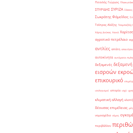
Πιτσιλής Γιώργος
Πλακιωτάκη
ΣΥΡΙΖΑ
ΣΠΥΡΙΔΗΣ
Σάκκος
Σωκράτης Φάμελλος
Σύ
Τσίπρας Αλέξης
Τσαμπαζλής 
Χαρίτση
Χάρης Δούκας
Χανιά
αγροτικό πετρέλαιο
αγ
αντλίες
απάτη
απαιτήσει
αυτοκίνητα
αυτόματοι πωλη
δεξαμενή
δεξαμενές
εισροών εκρο
επικουρικό
επιμέτ
ιστορία
ισολογισμοί
ισχύ
ιχνη
κλιματική αλλαγή
κλοπή
δέουσας επιμέλειας
μέτ
ογκομ
νομοσχέδιο
νόμος
περιθώ
περιβάλλον