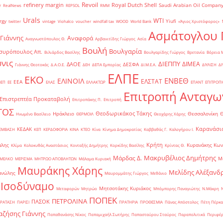
Revoil
refinery margin
Royal Dutch Shell
Saudi Arabian Oil Compan
r
RealNews
REPSOL
RMM
Urals
WTI
rgy
Yiufi
twitter
vintage
Viohalco
voucher
windfall tax
WOOD
World Bank
«Άγιος Χριστόφορος»
΄
Ασμάτογλου 
 Γιάννης
Αναφορά
Αναγνωστόπουλος Θ.
Αρβανιτίδης Γιώργος
Ασία
Βουλή
Βουλγαρία
συρόπουλος Απ.
Βιλιάρδος Βασίλης
Βουλγαρίδης Γιώργος
Βρετανία
Βόρεια 
νις
ΔΙΕΠΠΥ
ΔΙΜΕΑ
ΔΑΟΕ
ΔΕΣΦΑ
Γιάννης Θεοτοκάς
Δ.Α.Ο.Ε.
ΔΕΗ
ΔΕΠΑ Εμπορίας
ΔΙ.Μ.Ε.Α.
ΔΙΥΛΙΣΗ
ΔΙ
ΕΛΠΕ
ΕΚΟ
ΕΝΒΕΘ
ΕΛΙΝΟΙΛ
ΕΛΣΤΑΤ
ΕΕΑ
ΒΕΠ
ΕΕ
ΕΛΑΣ
ΕΛΛΑΚΤΩΡ
ΕΠΑΝΤ
ΕΠΙΤΡΟΠ
Επιτροπή Ανταγω
Επιστρεπτέα Προκαταβολή
Επιτροπάκης Π.
Επιτροπή
ΤΟΣ
Θεοδωρικάκος Τάκης
Ηράκλειο
Θεσσαλονίκη
Ηνωμένο Βασίλειο
ΘΕΡΜΟΙΛ
Θεοχάρης Χάρης
Καρανάσιο
ΚΕΔΑΚ
ΡΕΜΒΑΣΗ
ΚΕΠ
ΚΕΡΔΟΦΟΡΙΑ
ΚΙΝΑ
ΚΤΕΟ
Κίνα
Κίνημα Δημοκρατίας
Καββαθάς Γ.
Καλογήρου Ι.
Κρήτη
άλης
Κυρανάκης Κων
Κλίμα
Κολοκυθάς Αναστάσιος
Κονταξής Δημήτρης
Κορκίδης Βασίλης
Κρίντας Θ.
Μακρυβέλιος Δημήτρης
Μάρδας Δ.
Μ
ΜΕΛΚΟ
ΜΕΡΙΣΜΑ
ΜΗΤΡΩΟ ΑΠΟΒΛΗΤΩΝ
Μάλαμα Κυριακή
Μαυράκης Χάρης
Μελίδης Αλέξανδ
ανώλης
Μαυρομμάτης Γιώργος
Μεθάνιο
 Ισοδύναμο
Μητσοτάκης Κυριάκος
Μεταφορών
Μητρώο
Μπόμπορης Παναγιώτης
Ν.Μάκρη
ΠΟΠΕΚ
ΠΕΤΡΟΛΙΝΑ
ΠΑΣΟΚ
ΡΑΤΑΣΗ
ΠΑΡΙΣΙ
ΠΡΑΤΗΡΙΑ
ΠΡΟΘΕΣΜΙΑ
Πάνας Απόστολος
Πέτη Πέρκα
ζήσης Γιάννης
Παπαθανάσης Νίκος
Παπαμιχαήλ Σωτήρης
Παπασταύρου Σταύρος
Παραπολιτικά
Περιφέρ