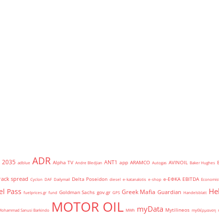
ADR
2035
ANT1
Alpha TV
app
ARAMCO
AVINOIL
adblue
Andre Bledjian
Autogas
Baker Hughes
rack spread
Delta Poseidon
e-ΕΦΚΑ
EBITDA
Cyclon
DAF
Dailymail
diesel
e-katanalotis
e-shop
Economis
He
el Pass
Greek Mafia
Guardian
Goldman Sachs
gov.gr
fuelprices.gr
fund
GPS
Handelsblatt
MOTOR OIL
myData
Mytilineos
Mohammad Sanusi Barkindo
MWh
myΘέρμανση