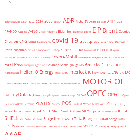
ADR
2035
ANT1
2030
Alpha TV
app
'άδεια κυκλοφορίας
1202
adblue
Andre Bledjian
BP
Brent
ARAMCO
AVINOIL
Biden Joe
Cedefop
Autogas
Baker Hughes
BlueFuel
Bosch
covid-19
CNG
Chevron
crack spread
Coral
Coral Energy
Cyclon
DAF
Dailymail
Delta Poseidon
e-ΕΦΚΑ
EBITDA
eFuel
diesel
e-katanalotis
e-shop
Economist
EKO Cyprus
Exxon-Mobil
Energean Oil
euro 5
EUROPOL
Eurostat
ExxonMobil Κύπρου
fit for 55
FuelMate
Fuel Pass
Greek Mafia
Guardian
Goldman Sachs
gov.gr
fuelprices.gr
fund
GPS
HelleniQ Energy
interlock
LNG
IRIS
LPG
Handelsblatt
Inside Story
kWh
LANA
LG
LPC
MOTOR OIL
Lukoil
Mediterranean Gas
mini market
Mohammad Sanusi Barkindo
OPEC
myData
OPEC+
Mytilineos
MWh
myΘέρμανση
newsauto.gr
OIL ONE
Open
POS
PLATTS
refinery margin
TV
Optima Bank
Petrolina
Porsche
Prudent Warrior
RealNews
Revoil
Royal Dutch Shell
self-test
Saudi Arabian Oil Company
REPSOL
RMM
SECU-TECH
SHELL
TotalEnergies
Stage II
TEXACO
TotalEnergy
SKG
Sokol
Sri Lanka
sts
twitter
Urals
WTI
Yiufi
vintage
Viohalco
voucher
windfall tax
WOOD
World Bank
«Άγιος Χριστόφορος»
΄1
ΑΑΔΕ