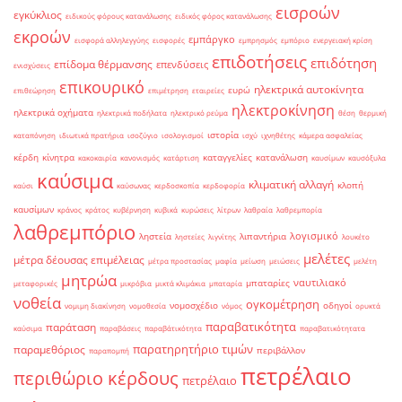
εισροών
εγκύκλιος
ειδικούς φόρους κατανάλωσης
ειδικός φόρος κατανάλωσης
εκροών
εμπάργκο
εισφορά αλληλεγγύης
εισφορές
εμπρησμός
εμπόριο
ενεργειακή κρίση
επιδοτήσεις
επιδότηση
επίδομα θέρμανσης
επενδύσεις
ενισχύσεις
επικουρικό
ηλεκτρικά αυτοκίνητα
ευρώ
επιθεώρηση
επιμέτρηση
εταιρείες
ηλεκτροκίνηση
ηλεκτρικά οχήματα
ηλεκτρικά ποδήλατα
ηλεκτρικό ρεύμα
θέση
θερμική
ιστορία
καταπόνηση
ιδιωτικά πρατήρια
ισοζύγιο
ισολογισμοί
ισχύ
ιχνηθέτης
κάμερα ασφαλείας
κέρδη
κίνητρα
καταγγελίες
κατανάλωση
κακοκαιρία
κανονισμός
κατάρτιση
καυσίμων
καυσόξυλα
καύσιμα
κλιματική αλλαγή
κλοπή
καύσι
καύσωνας
κερδοσκοπία
κερδοφορία
καυσίμων
κράνος
κράτος
κυβέρνηση
κυβικά
κυρώσεις
λίτρων
λαθραία
λαθρεμπορία
λαθρεμπόριο
λογισμικό
ληστεία
λιπαντήρια
ληστείες
λιγνίτης
λουκέτο
μελέτες
μέτρα δέουσας επιμέλειας
μέτρα προστασίας
μαφία
μείωση
μειώσεις
μελέτη
μητρώα
ναυτιλιακό
μπαταρίες
μεταφορικές
μικρόβια
μικτά κλιμάκια
μπαταρία
νοθεία
ογκομέτρηση
νομοσχέδιο
οδηγοί
νομιμη διακίνηση
νομοθεσία
νόμος
ορυκτά
παραβατικότητα
παράταση
καύσιμα
παραβάσεις
παραβάτικότητα
παραβατικότητατα
παρατηρητήριο τιμών
παραμεθόριος
περιβάλλον
παραπομπή
πετρέλαιο
περιθώριο κέρδους
πετρέλαιο