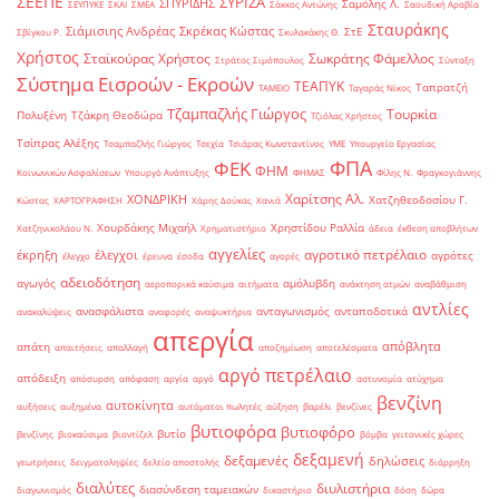
ΣΕΕΠΕ
ΣΥΡΙΖΑ
ΣΠΥΡΙΔΗΣ
Σαμόλης Λ.
ΣΕΥΠΥΚΕ
ΣΚΑΙ
ΣΜΕΑ
Σάκκος Αντώνης
Σαουδική Αραβία
Σταυράκης
Σιάμισιης Ανδρέας
Σκρέκας Κώστας
ΣτΕ
Σβίγκου Ρ.
Σκυλακάκης Θ.
Χρήστος
Σταϊκούρας Χρήστος
Σωκράτης Φάμελλος
Στράτος Σιμόπουλος
Σύνταξη
Σύστημα Εισροών - Εκροών
ΤΕΑΠΥΚ
Ταπρατζή
ΤΑΜΕΙΟ
Ταγαράς Νίκος
Τζαμπαζλής Γιώργος
Τουρκία
Πολυξένη
Τζάκρη Θεοδώρα
Τζιόλας Χρήστος
Τσίπρας Αλέξης
Τσαμπαζλής Γιώργος
Τσεχία
Τσιάρας Κωνσταντίνος
ΥΜΕ
Υπουργείο Εργασίας
ΦΠΑ
ΦΕΚ
ΦΗΜ
Κοινωνικών Ασφαλίσεων
Υπουργό Ανάπτυξης
ΦΗΜΑΣ
Φίλης Ν.
Φραγκογιάννης
Χαρίτσης Αλ.
ΧΟΝΔΡΙΚΗ
Χατζηθεοδοσίου Γ.
Κώστας
ΧΑΡΤΟΓΡΑΦΗΣΗ
Χάρης Δούκας
Χανιά
Χουρδάκης Μιχαήλ
Χρηστίδου Ραλλία
Χατζηνικολάου Ν.
Χρηματιστήριο
άδεια
έκθεση αποβλήτων
αγγελίες
αγροτικό πετρέλαιο
έκρηξη
έλεγχοι
αγρότες
έλεγχο
έρευνα
έσοδα
αγορές
αδειοδότηση
αγωγός
αμόλυβδη
αεροπορικά καύσιμα
αιτήματα
ανάκτηση ατμών
αναβάθμιση
αντλίες
ανασφάλιστα
ανταγωνισμός
ανταποδοτικά
ανακαλύψεις
αναφορές
αναψυκτήρια
απεργία
απόβλητα
απάτη
απαιτήσεις
απαλλαγή
αποζημίωση
αποτελέσματα
αργό πετρέλαιο
απόδειξη
απόσυρση
απόφαση
αργία
αργό
αστυνομία
ατύχημα
βενζίνη
αυτοκίνητα
αυξήσεις
αυξημένα
αυτόματοι πωλητές
αύξηση
βαρέλι
βενζίνες
βυτιοφόρα
βυτιοφόρο
βυτίο
βενζίνης
βιοκαύσιμα
βιοντίζελ
βόμβα
γειτονικές χώρες
δεξαμενή
δεξαμενές
δηλώσεις
γεωτρήσεις
δειγματοληψίες
δελτίο αποστολής
διάρρηξη
διαλύτες
διυλιστήρια
διασύνδεση ταμειακών
διαγωνισμός
δικαστήριο
δόση
δώρα