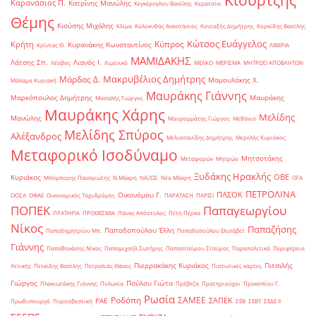
Καρανάσιος Π.
Κατρίνης Μανώλης
Κεγκέρογλου Βασίλης
Κερατσίνι
Θέμης
Κιούσης Μιχάλης
Κλίμα
Κολοκυθάς Αναστάσιος
Κονταξής Δημήτρης
Κορκίδης Βασίλης
Κώτσος Ευάγγελος
Κύπρος
Κρήτη
Κυρανάκης Κωνσταντίνος
Κρίντας Θ.
ΛΙΒΕΡΙΑ
ΜΑΜΙΔΑΚΗΣ
Λάτσης Σπ.
Λιανός Ι.
Λέσβος
Λιμενικό
ΜΕΛΚΟ
ΜΕΡΙΣΜΑ
ΜΗΤΡΩΟ ΑΠΟΒΛΗΤΩΝ
Μακρυβέλιος Δημήτρης
Μάρδας Δ.
Μαμουλάκης Χ.
Μάλαμα Κυριακή
Μαυράκης Γιάννης
Μαρκόπουλος Δημήτρης
Μαυράκης
Μασαλής Γιώργος
Μαυράκης Χάρης
Μελίδης
Μανώλης
Μαυρομμάτης Γιώργος
Μεθάνιο
Μελίδης Σπύρος
Αλέξανδρος
Μελισσανίδης Δημήτρης
Μερελής Κυριάκος
Μεταφορικό Ισοδύναμο
Μητσοτάκης
Μεταφορών
Μητρώο
Ξυδάκης Ηρακλής
ΟΒΕ
Κυριάκος
Μπόμπορης Παναγιώτης
Ν.Μάκρη
ΝΑΞΟΣ
Νέα Μάκρη
ΟΓΑ
ΠΕΤΡΟΛΙΝΑ
ΠΑΣΟΚ
Οικονόμου Γ.
ΟΟΣΑ
ΟΦΑΕ
Οικονομικός Ταχυδρόμος
ΠΑΡΑΤΑΣΗ
ΠΑΡΙΣΙ
ΠΟΠΕΚ
Παπαγεωργίου
ΠΡΑΤΗΡΙΑ
ΠΡΟΘΕΣΜΙΑ
Πάνας Απόστολος
Πέτη Πέρκα
Νίκος
Παπαζήσης
Παπαδοπούλου Έλλη
Παπαδημητρίου Μπ.
Παπαδοπούλου Ελισάβετ
Γιάννης
Παπαθανάσης Νίκος
Παπαμιχαήλ Σωτήρης
Παπασταύρου Σταύρος
Παραπολιτικά
Περιφέρεια
Πιερρακάκης Κυριάκος
Πιτσιλής
Αττικής
Πετκίδης Βασίλης
Πετραλιάς Θάνος
Πιστωτικές κάρτες
Γιώργος
Πούλου Γιώτα
Πλακιωτάκης Γιάννης
Πολωνία
Πρέβεζα
Πρατηριούχοι
Προκοπίου Γ.
Ρωσία
Ροδόπη
ΣΑΜΕΕ
ΣΑΠΕΚ
ΡΑΕ
Πρωθυπουργό
Πυροσβεστική
ΣΕΒ
ΣΕΒΤ
ΣΕΔΕ ΙΙ