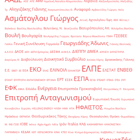
Αλβανία
ΑΦΜ
ΑΟΖ
ΑΠΕ
Αγγελική Ναταλία Αδαμοπούλου
Αλεξανδρούπολη
Αλεξιάδης
Αληγιζάκης Γιάννης
Αναφορά
Τρ.
Αναγνωστόπουλος Θ.
Αρβανιτίδης Γιώργος
Ασία
Ασμάτογλου Γιώργος
Αχτσιόγλου Έφη
Αττική
ΒΕΘ
Βέττας Ι.
Βεσυρόπουλος Απ.
Βελετάκης Ν.
Βαλκάνια
Βασίλης Βασιλειάδης
Βενεζουέλα
Βιλιάρδος Βασίλης
Βουλή
Βουλγαρία
ΓΣΕΒΕΕ
Βουλγαρίδης Γιώργος
Βρετανία
Βόρεια Μακεδονία
ΓΕΜΗ
Γεωργιάδης Άδωνις
Γενική Συνέλευση
Γερμανία
Γαλλία
Γιάννης Θεοτοκάς
ΔΙΕΠΠΥ
ΔΙΜΕΑ
ΔΑΟΕ
ΔΕΣΦΑ
Δ.Α.Ο.Ε.
ΔΕΗ
ΔΕΠΑ Εμπορίας
ΔΙ.Μ.Ε.Α.
ΔΙΥΛΙΣΗ
ΔΙΥΛΙΣΤΗΡΙΑ
Διοικητικό Συμβούλιο
Διαβούλευση
Δρακακάκης Γιάννης
Δαγούμας Θ.
Δούκας Χάρης
ΕΛΠΕ
ΕΚΟ
ΕΝΒΕΘ
ΕΛΙΝΟΙΛ
ΕΛΣΤΑΤ
Ε.Ε.
ΕΕΑ
ΕΒΕΠ
ΕΕ
ΕΛΑΣ
ΕΛΛΑΚΤΩΡ
ΕΣΠΑ
ΕΡΤ
ΕΣΕΚ
ΕΠΑΝΤ
ΕΠΙΤΡΟΠΗ ΑΝΤΑΓΩΝΙΣΜΟΥ
ΕΡΓΑΝΗ
ΕΣΥΔ
ΕΤΕΑΕΠ
ΕΤΕΚΑ
ΕΤΕπ
ΕΥΠ
ΕΦΚ
Ενέργεια
Επιστρεπτέα Προκαταβολή
Ελλάδα
ΕΦΚΑ
Επιτροπάκης Π.
Επιτροπή
Επιτροπή Ανταγωνισμού
Ευρωπαϊκή Ένωση
Ευρωπαϊκό
ΗΦΑΙΣΤΟΣ
Κοινοβούλιο
Ευρώπη
ΗELLENiQ ENERGY
ΗΛΕΙΑ
ΗΜΑ
ΗΠΑ
Ηνωμένο Βασίλειο
Θεοδωρικάκος Τάκης
Ηράκλειο
Θεσσαλονίκη
Θράκη
ΘΕΡΜΟΙΛ
Θεοχάρης Χάρης
Θωμαδάκης
Ιταλία
ΙΟΒΕ
Ιράν
ΚΑΔ
Μ.
ΙΝΕ-ΓΣΕΕ
Ικόνιο
Ιλχάν Αχμέτ
Ινδία
ΚΑΘΗΜΕΡΙΝΗ
ΚΑΝΟΝΙΣΤΙΚΗ
ΚΕΔΑΚ
ΠΑΡΕΜΒΑΣΗ
ΚΕΠ
ΚΕΡΔΟΦΟΡΙΑ
ΚΙΝΑ
ΚΤΕΟ
Κίνα
Κίνημα Δημοκρατίας
Καββαθάς Γ.
Καλογήρου Ι.
Κιουρτζής