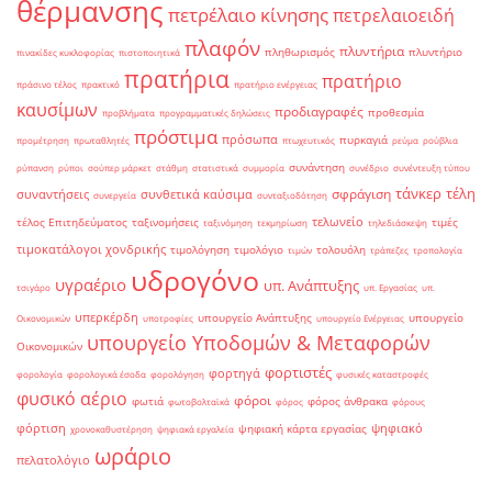
θέρμανσης
πετρέλαιο κίνησης
πετρελαιοειδή
πλαφόν
πλυντήρια
πληθωρισμός
πλυντήριο
πινακίδες κυκλοφορίας
πιστοποιητικά
πρατήρια
πρατήριο
πράσινο τέλος
πρακτικό
πρατήριο ενέργειας
καυσίμων
προδιαγραφές
προθεσμία
προβλήματα
προγραμματικές δηλώσεις
πρόστιμα
πρόσωπα
πυρκαγιά
προμέτρηση
πρωταθλητές
πτωχευτικός
ρεύμα
ρούβλια
συνάντηση
ρύπανση
ρύποι
σούπερ μάρκετ
στάθμη
στατιστικά
συμμορία
συνέδριο
συνέντευξη τύπου
τάνκερ
τέλη
σφράγιση
συναντήσεις
συνθετικά καύσιμα
συνεργεία
συνταξιοδότηση
τελωνείο
τέλος Επιτηδεύματος
ταξινομήσεις
τιμές
ταξινόμηση
τεκμηρίωση
τηλεδιάσκεψη
τιμοκατάλογοι χονδρικής
τιμολόγηση
τιμολόγιο
τολουόλη
τιμών
τράπεζες
τροπολογία
υδρογόνο
υγραέριο
υπ. Ανάπτυξης
τσιγάρο
υπ. Εργασίας
υπ.
υπερκέρδη
υπουργείο Ανάπτυξης
υπουργείο
Οικονομικών
υποτροφίες
υπουργείο Ενέργειας
υπουργείο Υποδομών & Μεταφορών
Οικονομικών
φορτιστές
φορτηγά
φορολογία
φορολογικά έσοδα
φορολόγηση
φυσικές καταστροφές
φυσικό αέριο
φόροι
φωτιά
φόρος άνθρακα
φωτοβολταϊκά
φόρος
φόρους
φόρτιση
ψηφιακό
ψηφιακή κάρτα εργασίας
χρονοκαθυστέρηση
ψηφιακά εργαλεία
ωράριο
πελατολόγιο