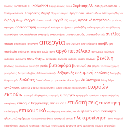
Χαρίτσης Αλ.
ΧΟΝΔΡΙΚΗ
Χατζηθεοδοσίου Γ.
Κώστας
ΧΑΡΤΟΓΡΑΦΗΣΗ
Χάρης Δούκας
Χανιά
Χουρδάκης Μιχαήλ
Χρηστίδου Ραλλία
Χατζηνικολάου Ν.
Χρηματιστήριο
άδεια
έκθεση αποβλήτων
αγγελίες
αγροτικό πετρέλαιο
έκρηξη
έλεγχοι
αγρότες
έλεγχο
έρευνα
έσοδα
αγορές
αδειοδότηση
αγωγός
αμόλυβδη
αεροπορικά καύσιμα
αιτήματα
ανάκτηση ατμών
αναβάθμιση
αντλίες
ανασφάλιστα
ανταγωνισμός
ανταποδοτικά
ανακαλύψεις
αναφορές
αναψυκτήρια
απεργία
απόβλητα
απάτη
απαιτήσεις
απαλλαγή
αποζημίωση
αποτελέσματα
αργό πετρέλαιο
απόδειξη
απόσυρση
απόφαση
αργία
αργό
αστυνομία
ατύχημα
βενζίνη
αυτοκίνητα
αυξήσεις
αυξημένα
αυτόματοι πωλητές
αύξηση
βαρέλι
βενζίνες
βυτιοφόρα
βυτιοφόρο
βυτίο
βενζίνης
βιοκαύσιμα
βιοντίζελ
βόμβα
γειτονικές χώρες
δεξαμενή
δεξαμενές
δηλώσεις
γεωτρήσεις
δειγματοληψίες
δελτίο αποστολής
διάρρηξη
διαλύτες
διυλιστήρια
διασύνδεση ταμειακών
διαγωνισμός
δικαστήριο
δόση
δώρα
εισροών
εγκύκλιος
ειδικούς φόρους κατανάλωσης
ειδικός φόρος κατανάλωσης
εκροών
εμπάργκο
εισφορά αλληλεγγύης
εισφορές
εμπρησμός
εμπόριο
ενεργειακή κρίση
επιδοτήσεις
επιδότηση
επίδομα θέρμανσης
επενδύσεις
ενισχύσεις
επικουρικό
ηλεκτρικά αυτοκίνητα
ευρώ
επιθεώρηση
επιμέτρηση
εταιρείες
ηλεκτροκίνηση
ηλεκτρικά οχήματα
ηλεκτρικά ποδήλατα
ηλεκτρικό ρεύμα
θέση
θερμική
ιστορία
καταπόνηση
ιδιωτικά πρατήρια
ισοζύγιο
ισολογισμοί
ισχύ
ιχνηθέτης
κάμερα ασφαλείας