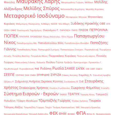
Μαυράκης Χάρης
Μελίδης
Μανώλης
Μαυρομμάτης Γιώργος
Μεθάνιο
Μελίδης Σπύρος
Αλέξανδρος
Μελισσανίδης Δημήτρης
Μερελής Κυριάκος
Μεταφορικό Ισοδύναμο
Μητσοτάκης
Μεταφορών
Μητρώο
Ξυδάκης Ηρακλής
ΟΒΕ
Κυριάκος
Μπόμπορης Παναγιώτης
Ν.Μάκρη
ΝΑΞΟΣ
Νέα Μάκρη
ΟΓΑ
ΠΕΤΡΟΛΙΝΑ
ΠΑΣΟΚ
Οικονόμου Γ.
ΟΟΣΑ
ΟΦΑΕ
Οικονομικός Ταχυδρόμος
ΠΑΡΑΤΑΣΗ
ΠΑΡΙΣΙ
ΠΟΠΕΚ
Παπαγεωργίου
ΠΡΑΤΗΡΙΑ
ΠΡΟΘΕΣΜΙΑ
Πάνας Απόστολος
Πέτη Πέρκα
Νίκος
Παπαζήσης
Παπαδοπούλου Έλλη
Παπαδημητρίου Μπ.
Παπαδοπούλου Ελισάβετ
Γιάννης
Παπαθανάσης Νίκος
Παπαμιχαήλ Σωτήρης
Παπασταύρου Σταύρος
Παραπολιτικά
Περιφέρεια
Πιερρακάκης Κυριάκος
Πιτσιλής
Αττικής
Πετκίδης Βασίλης
Πετραλιάς Θάνος
Πιστωτικές κάρτες
Γιώργος
Πούλου Γιώτα
Πλακιωτάκης Γιάννης
Πολωνία
Πρέβεζα
Πρατηριούχοι
Προκοπίου Γ.
Ρωσία
Ροδόπη
ΣΑΜΕΕ
ΣΑΠΕΚ
ΡΑΕ
Πρωθυπουργό
Πυροσβεστική
ΣΕΒ
ΣΕΒΤ
ΣΕΔΕ ΙΙ
ΣΕΕΠΕ
ΣΥΡΙΖΑ
ΣΠΥΡΙΔΗΣ
Σαμόλης Λ.
ΣΕΥΠΥΚΕ
ΣΚΑΙ
ΣΜΕΑ
Σάκκος Αντώνης
Σαουδική Αραβία
Σταυράκης
Σιάμισιης Ανδρέας
Σκρέκας Κώστας
ΣτΕ
Σβίγκου Ρ.
Σκυλακάκης Θ.
Χρήστος
Σταϊκούρας Χρήστος
Σωκράτης Φάμελλος
Στράτος Σιμόπουλος
Σύνταξη
Σύστημα Εισροών - Εκροών
ΤΕΑΠΥΚ
Ταπρατζή
ΤΑΜΕΙΟ
Ταγαράς Νίκος
Τζαμπαζλής Γιώργος
Τουρκία
Πολυξένη
Τζάκρη Θεοδώρα
Τζιόλας Χρήστος
Τσίπρας Αλέξης
Τσαμπαζλής Γιώργος
Τσεχία
Τσιάρας Κωνσταντίνος
ΥΜΕ
Υπουργείο Εργασίας
ΦΠΑ
ΦΕΚ
ΦΗΜ
Κοινωνικών Ασφαλίσεων
Υπουργό Ανάπτυξης
ΦΗΜΑΣ
Φίλης Ν.
Φραγκογιάννης