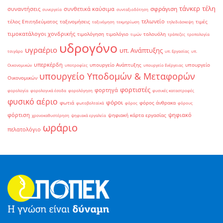
τάνκερ
τέλη
σφράγιση
συναντήσεις
συνθετικά καύσιμα
συνεργεία
συνταξιοδότηση
τελωνείο
τέλος Επιτηδεύματος
ταξινομήσεις
τιμές
ταξινόμηση
τεκμηρίωση
τηλεδιάσκεψη
τιμοκατάλογοι χονδρικής
τιμολόγηση
τιμολόγιο
τολουόλη
τιμών
τράπεζες
τροπολογία
υδρογόνο
υγραέριο
υπ. Ανάπτυξης
τσιγάρο
υπ. Εργασίας
υπ.
υπερκέρδη
υπουργείο Ανάπτυξης
υπουργείο
Οικονομικών
υποτροφίες
υπουργείο Ενέργειας
υπουργείο Υποδομών & Μεταφορών
Οικονομικών
φορτιστές
φορτηγά
φορολογία
φορολογικά έσοδα
φορολόγηση
φυσικές καταστροφές
φυσικό αέριο
φόροι
φωτιά
φόρος άνθρακα
φωτοβολταϊκά
φόρος
φόρους
φόρτιση
ψηφιακό
ψηφιακή κάρτα εργασίας
χρονοκαθυστέρηση
ψηφιακά εργαλεία
ωράριο
πελατολόγιο