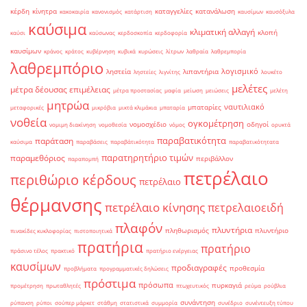
κέρδη
κίνητρα
καταγγελίες
κατανάλωση
κακοκαιρία
κανονισμός
κατάρτιση
καυσίμων
καυσόξυλα
καύσιμα
κλιματική αλλαγή
κλοπή
καύσι
καύσωνας
κερδοσκοπία
κερδοφορία
καυσίμων
κράνος
κράτος
κυβέρνηση
κυβικά
κυρώσεις
λίτρων
λαθραία
λαθρεμπορία
λαθρεμπόριο
λογισμικό
ληστεία
λιπαντήρια
ληστείες
λιγνίτης
λουκέτο
μελέτες
μέτρα δέουσας επιμέλειας
μέτρα προστασίας
μαφία
μείωση
μειώσεις
μελέτη
μητρώα
ναυτιλιακό
μπαταρίες
μεταφορικές
μικρόβια
μικτά κλιμάκια
μπαταρία
νοθεία
ογκομέτρηση
νομοσχέδιο
οδηγοί
νομιμη διακίνηση
νομοθεσία
νόμος
ορυκτά
παραβατικότητα
παράταση
καύσιμα
παραβάσεις
παραβάτικότητα
παραβατικότητατα
παρατηρητήριο τιμών
παραμεθόριος
περιβάλλον
παραπομπή
πετρέλαιο
περιθώριο κέρδους
πετρέλαιο
θέρμανσης
πετρέλαιο κίνησης
πετρελαιοειδή
πλαφόν
πλυντήρια
πληθωρισμός
πλυντήριο
πινακίδες κυκλοφορίας
πιστοποιητικά
πρατήρια
πρατήριο
πράσινο τέλος
πρακτικό
πρατήριο ενέργειας
καυσίμων
προδιαγραφές
προθεσμία
προβλήματα
προγραμματικές δηλώσεις
πρόστιμα
πρόσωπα
πυρκαγιά
προμέτρηση
πρωταθλητές
πτωχευτικός
ρεύμα
ρούβλια
συνάντηση
ρύπανση
ρύποι
σούπερ μάρκετ
στάθμη
στατιστικά
συμμορία
συνέδριο
συνέντευξη τύπου