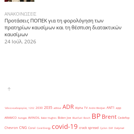
ΑΝΑΚΟΙΝΩΣΕΙΣ
Προτάσεις ΠΟΠΕΚ για τη φορολόγηση των
πρατηρίων καυσίμων και τη θέσπιση διατακτικών
καυσίμων
24 Ιούλ. 2026
ADR
2035
ANT1
2030
Alpha TV
app
'άδεια κυκλοφορίας
1202
adblue
Andre Bledjian
BP
Brent
ARAMCO
AVINOIL
Biden Joe
Cedefop
Autogas
Baker Hughes
BlueFuel
Bosch
covid-19
CNG
Chevron
crack spread
Coral
Coral Energy
Cyclon
DAF
Dailymail