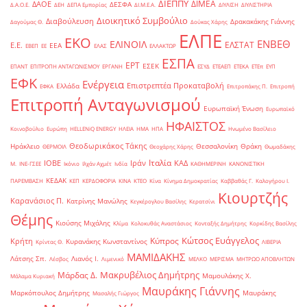
ΔΙΕΠΠΥ
ΔΙΜΕΑ
ΔΑΟΕ
ΔΕΣΦΑ
Δ.Α.Ο.Ε.
ΔΕΗ
ΔΕΠΑ Εμπορίας
ΔΙ.Μ.Ε.Α.
ΔΙΥΛΙΣΗ
ΔΙΥΛΙΣΤΗΡΙΑ
Διοικητικό Συμβούλιο
Διαβούλευση
Δρακακάκης Γιάννης
Δαγούμας Θ.
Δούκας Χάρης
ΕΛΠΕ
ΕΚΟ
ΕΝΒΕΘ
ΕΛΙΝΟΙΛ
ΕΛΣΤΑΤ
Ε.Ε.
ΕΕΑ
ΕΒΕΠ
ΕΕ
ΕΛΑΣ
ΕΛΛΑΚΤΩΡ
ΕΣΠΑ
ΕΡΤ
ΕΣΕΚ
ΕΠΑΝΤ
ΕΠΙΤΡΟΠΗ ΑΝΤΑΓΩΝΙΣΜΟΥ
ΕΡΓΑΝΗ
ΕΣΥΔ
ΕΤΕΑΕΠ
ΕΤΕΚΑ
ΕΤΕπ
ΕΥΠ
ΕΦΚ
Ενέργεια
Επιστρεπτέα Προκαταβολή
Ελλάδα
ΕΦΚΑ
Επιτροπάκης Π.
Επιτροπή
Επιτροπή Ανταγωνισμού
Ευρωπαϊκή Ένωση
Ευρωπαϊκό
ΗΦΑΙΣΤΟΣ
Κοινοβούλιο
Ευρώπη
ΗELLENiQ ENERGY
ΗΛΕΙΑ
ΗΜΑ
ΗΠΑ
Ηνωμένο Βασίλειο
Θεοδωρικάκος Τάκης
Ηράκλειο
Θεσσαλονίκη
Θράκη
ΘΕΡΜΟΙΛ
Θεοχάρης Χάρης
Θωμαδάκης
Ιταλία
ΙΟΒΕ
Ιράν
ΚΑΔ
Μ.
ΙΝΕ-ΓΣΕΕ
Ικόνιο
Ιλχάν Αχμέτ
Ινδία
ΚΑΘΗΜΕΡΙΝΗ
ΚΑΝΟΝΙΣΤΙΚΗ
ΚΕΔΑΚ
ΠΑΡΕΜΒΑΣΗ
ΚΕΠ
ΚΕΡΔΟΦΟΡΙΑ
ΚΙΝΑ
ΚΤΕΟ
Κίνα
Κίνημα Δημοκρατίας
Καββαθάς Γ.
Καλογήρου Ι.
Κιουρτζής
Καρανάσιος Π.
Κατρίνης Μανώλης
Κεγκέρογλου Βασίλης
Κερατσίνι
Θέμης
Κιούσης Μιχάλης
Κλίμα
Κολοκυθάς Αναστάσιος
Κονταξής Δημήτρης
Κορκίδης Βασίλης
Κώτσος Ευάγγελος
Κύπρος
Κρήτη
Κυρανάκης Κωνσταντίνος
Κρίντας Θ.
ΛΙΒΕΡΙΑ
ΜΑΜΙΔΑΚΗΣ
Λάτσης Σπ.
Λιανός Ι.
Λέσβος
Λιμενικό
ΜΕΛΚΟ
ΜΕΡΙΣΜΑ
ΜΗΤΡΩΟ ΑΠΟΒΛΗΤΩΝ
Μακρυβέλιος Δημήτρης
Μάρδας Δ.
Μαμουλάκης Χ.
Μάλαμα Κυριακή
Μαυράκης Γιάννης
Μαρκόπουλος Δημήτρης
Μαυράκης
Μασαλής Γιώργος