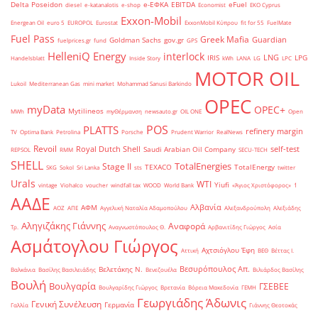
Delta Poseidon
e-ΕΦΚΑ
EBITDA
eFuel
diesel
e-katanalotis
e-shop
Economist
EKO Cyprus
Exxon-Mobil
Energean Oil
euro 5
EUROPOL
Eurostat
ExxonMobil Κύπρου
fit for 55
FuelMate
Fuel Pass
Greek Mafia
Guardian
Goldman Sachs
gov.gr
fuelprices.gr
fund
GPS
HelleniQ Energy
interlock
LNG
IRIS
LPG
Handelsblatt
Inside Story
kWh
LANA
LG
LPC
MOTOR OIL
Lukoil
Mediterranean Gas
mini market
Mohammad Sanusi Barkindo
OPEC
myData
OPEC+
Mytilineos
MWh
myΘέρμανση
newsauto.gr
OIL ONE
Open
POS
PLATTS
refinery margin
TV
Optima Bank
Petrolina
Porsche
Prudent Warrior
RealNews
Revoil
Royal Dutch Shell
self-test
Saudi Arabian Oil Company
REPSOL
RMM
SECU-TECH
SHELL
TotalEnergies
Stage II
TEXACO
TotalEnergy
SKG
Sokol
Sri Lanka
sts
twitter
Urals
WTI
Yiufi
vintage
Viohalco
voucher
windfall tax
WOOD
World Bank
«Άγιος Χριστόφορος»
΄1
ΑΑΔΕ
Αλβανία
ΑΦΜ
ΑΟΖ
ΑΠΕ
Αγγελική Ναταλία Αδαμοπούλου
Αλεξανδρούπολη
Αλεξιάδης
Αληγιζάκης Γιάννης
Αναφορά
Τρ.
Αναγνωστόπουλος Θ.
Αρβανιτίδης Γιώργος
Ασία
Ασμάτογλου Γιώργος
Αχτσιόγλου Έφη
Αττική
ΒΕΘ
Βέττας Ι.
Βεσυρόπουλος Απ.
Βελετάκης Ν.
Βαλκάνια
Βασίλης Βασιλειάδης
Βενεζουέλα
Βιλιάρδος Βασίλης
Βουλή
Βουλγαρία
ΓΣΕΒΕΕ
Βουλγαρίδης Γιώργος
Βρετανία
Βόρεια Μακεδονία
ΓΕΜΗ
Γεωργιάδης Άδωνις
Γενική Συνέλευση
Γερμανία
Γαλλία
Γιάννης Θεοτοκάς