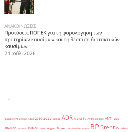
ΑΝΑΚΟΙΝΩΣΕΙΣ
Προτάσεις ΠΟΠΕΚ για τη φορολόγηση των
πρατηρίων καυσίμων και τη θέσπιση διατακτικών
καυσίμων
24 Ιούλ. 2026
ADR
2035
ANT1
2030
Alpha TV
app
'άδεια κυκλοφορίας
1202
adblue
Andre Bledjian
BP
Brent
ARAMCO
AVINOIL
Biden Joe
Cedefop
Autogas
Baker Hughes
BlueFuel
Bosch