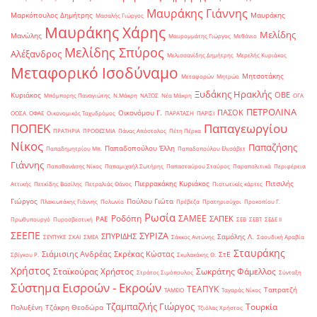
Μαυράκης Γιάννης
Μαρκόπουλος Δημήτρης
Μαυράκης
Μασαλής Γιώργος
Μαυράκης Χάρης
Μελίδης
Μανώλης
Μαυρομμάτης Γιώργος
Μεθάνιο
Μελίδης Σπύρος
Αλέξανδρος
Μελισσανίδης Δημήτρης
Μερελής Κυριάκος
Μεταφορικό Ισοδύναμο
Μητσοτάκης
Μεταφορών
Μητρώο
Ξυδάκης Ηρακλής
ΟΒΕ
Κυριάκος
Μπόμπορης Παναγιώτης
Ν.Μάκρη
ΝΑΞΟΣ
Νέα Μάκρη
ΟΓΑ
ΠΕΤΡΟΛΙΝΑ
ΠΑΣΟΚ
Οικονόμου Γ.
ΟΟΣΑ
ΟΦΑΕ
Οικονομικός Ταχυδρόμος
ΠΑΡΑΤΑΣΗ
ΠΑΡΙΣΙ
ΠΟΠΕΚ
Παπαγεωργίου
ΠΡΑΤΗΡΙΑ
ΠΡΟΘΕΣΜΙΑ
Πάνας Απόστολος
Πέτη Πέρκα
Νίκος
Παπαζήσης
Παπαδοπούλου Έλλη
Παπαδημητρίου Μπ.
Παπαδοπούλου Ελισάβετ
Γιάννης
Παπαθανάσης Νίκος
Παπαμιχαήλ Σωτήρης
Παπασταύρου Σταύρος
Παραπολιτικά
Περιφέρεια
Πιερρακάκης Κυριάκος
Πιτσιλής
Αττικής
Πετκίδης Βασίλης
Πετραλιάς Θάνος
Πιστωτικές κάρτες
Γιώργος
Πούλου Γιώτα
Πλακιωτάκης Γιάννης
Πολωνία
Πρέβεζα
Πρατηριούχοι
Προκοπίου Γ.
Ρωσία
Ροδόπη
ΣΑΜΕΕ
ΣΑΠΕΚ
ΡΑΕ
Πρωθυπουργό
Πυροσβεστική
ΣΕΒ
ΣΕΒΤ
ΣΕΔΕ ΙΙ
ΣΕΕΠΕ
ΣΥΡΙΖΑ
ΣΠΥΡΙΔΗΣ
Σαμόλης Λ.
ΣΕΥΠΥΚΕ
ΣΚΑΙ
ΣΜΕΑ
Σάκκος Αντώνης
Σαουδική Αραβία
Σταυράκης
Σιάμισιης Ανδρέας
Σκρέκας Κώστας
ΣτΕ
Σβίγκου Ρ.
Σκυλακάκης Θ.
Χρήστος
Σταϊκούρας Χρήστος
Σωκράτης Φάμελλος
Στράτος Σιμόπουλος
Σύνταξη
Σύστημα Εισροών - Εκροών
ΤΕΑΠΥΚ
Ταπρατζή
ΤΑΜΕΙΟ
Ταγαράς Νίκος
Τζαμπαζλής Γιώργος
Τουρκία
Πολυξένη
Τζάκρη Θεοδώρα
Τζιόλας Χρήστος