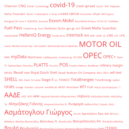
covid-19
CNG
Chevron
crack spread
Coral
Coral Energy
Cyclon
DAF
Dailymail
Delta Poseidon
e-ΕΦΚΑ
EBITDA
eFuel
diesel
e-katanalotis
e-shop
Economist
EKO Cyprus
Exxon-Mobil
Energean Oil
euro 5
EUROPOL
Eurostat
ExxonMobil Κύπρου
fit for 55
FuelMate
Fuel Pass
Greek Mafia
Guardian
Goldman Sachs
gov.gr
fuelprices.gr
fund
GPS
HelleniQ Energy
interlock
LNG
IRIS
LPG
Handelsblatt
Inside Story
kWh
LANA
LG
LPC
MOTOR OIL
Lukoil
Mediterranean Gas
mini market
Mohammad Sanusi Barkindo
OPEC
myData
OPEC+
Mytilineos
MWh
myΘέρμανση
newsauto.gr
OIL ONE
Open
POS
PLATTS
refinery margin
TV
Optima Bank
Petrolina
Porsche
Prudent Warrior
RealNews
Revoil
Royal Dutch Shell
self-test
Saudi Arabian Oil Company
REPSOL
RMM
SECU-TECH
SHELL
TotalEnergies
Stage II
TEXACO
TotalEnergy
SKG
Sokol
Sri Lanka
sts
twitter
Urals
WTI
Yiufi
vintage
Viohalco
voucher
windfall tax
WOOD
World Bank
«Άγιος Χριστόφορος»
΄1
ΑΑΔΕ
Αλβανία
ΑΦΜ
ΑΟΖ
ΑΠΕ
Αγγελική Ναταλία Αδαμοπούλου
Αλεξανδρούπολη
Αλεξιάδης
Αληγιζάκης Γιάννης
Αναφορά
Τρ.
Αναγνωστόπουλος Θ.
Αρβανιτίδης Γιώργος
Ασία
Ασμάτογλου Γιώργος
Αχτσιόγλου Έφη
Αττική
ΒΕΘ
Βέττας Ι.
Βεσυρόπουλος Απ.
Βελετάκης Ν.
Βαλκάνια
Βασίλης Βασιλειάδης
Βενεζουέλα
Βιλιάρδος Βασίλης
Βουλή
Βουλγαρία
ΓΣΕΒΕΕ
Βουλγαρίδης Γιώργος
Βρετανία
Βόρεια Μακεδονία
ΓΕΜΗ