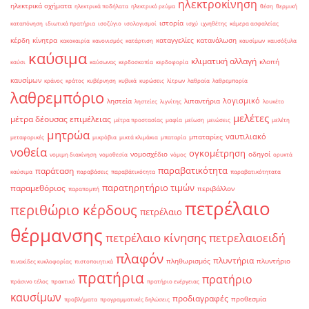
ηλεκτροκίνηση
ηλεκτρικά οχήματα
ηλεκτρικά ποδήλατα
ηλεκτρικό ρεύμα
θέση
θερμική
ιστορία
καταπόνηση
ιδιωτικά πρατήρια
ισοζύγιο
ισολογισμοί
ισχύ
ιχνηθέτης
κάμερα ασφαλείας
κέρδη
κίνητρα
καταγγελίες
κατανάλωση
κακοκαιρία
κανονισμός
κατάρτιση
καυσίμων
καυσόξυλα
καύσιμα
κλιματική αλλαγή
κλοπή
καύσι
καύσωνας
κερδοσκοπία
κερδοφορία
καυσίμων
κράνος
κράτος
κυβέρνηση
κυβικά
κυρώσεις
λίτρων
λαθραία
λαθρεμπορία
λαθρεμπόριο
λογισμικό
ληστεία
λιπαντήρια
ληστείες
λιγνίτης
λουκέτο
μελέτες
μέτρα δέουσας επιμέλειας
μέτρα προστασίας
μαφία
μείωση
μειώσεις
μελέτη
μητρώα
ναυτιλιακό
μπαταρίες
μεταφορικές
μικρόβια
μικτά κλιμάκια
μπαταρία
νοθεία
ογκομέτρηση
νομοσχέδιο
οδηγοί
νομιμη διακίνηση
νομοθεσία
νόμος
ορυκτά
παραβατικότητα
παράταση
καύσιμα
παραβάσεις
παραβάτικότητα
παραβατικότητατα
παρατηρητήριο τιμών
παραμεθόριος
περιβάλλον
παραπομπή
πετρέλαιο
περιθώριο κέρδους
πετρέλαιο
θέρμανσης
πετρέλαιο κίνησης
πετρελαιοειδή
πλαφόν
πλυντήρια
πληθωρισμός
πλυντήριο
πινακίδες κυκλοφορίας
πιστοποιητικά
πρατήρια
πρατήριο
πράσινο τέλος
πρακτικό
πρατήριο ενέργειας
καυσίμων
προδιαγραφές
προθεσμία
προβλήματα
προγραμματικές δηλώσεις