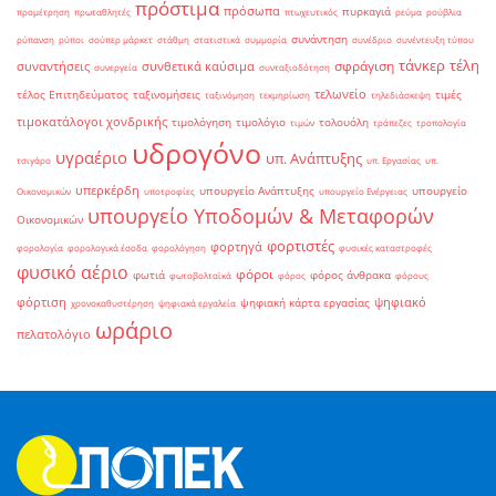
πρόστιμα
πρόσωπα
πυρκαγιά
προμέτρηση
πρωταθλητές
πτωχευτικός
ρεύμα
ρούβλια
συνάντηση
ρύπανση
ρύποι
σούπερ μάρκετ
στάθμη
στατιστικά
συμμορία
συνέδριο
συνέντευξη τύπου
τάνκερ
τέλη
σφράγιση
συναντήσεις
συνθετικά καύσιμα
συνεργεία
συνταξιοδότηση
τελωνείο
τέλος Επιτηδεύματος
ταξινομήσεις
τιμές
ταξινόμηση
τεκμηρίωση
τηλεδιάσκεψη
τιμοκατάλογοι χονδρικής
τιμολόγηση
τιμολόγιο
τολουόλη
τιμών
τράπεζες
τροπολογία
υδρογόνο
υγραέριο
υπ. Ανάπτυξης
τσιγάρο
υπ. Εργασίας
υπ.
υπερκέρδη
υπουργείο Ανάπτυξης
υπουργείο
Οικονομικών
υποτροφίες
υπουργείο Ενέργειας
υπουργείο Υποδομών & Μεταφορών
Οικονομικών
φορτιστές
φορτηγά
φορολογία
φορολογικά έσοδα
φορολόγηση
φυσικές καταστροφές
φυσικό αέριο
φόροι
φωτιά
φόρος άνθρακα
φωτοβολταϊκά
φόρος
φόρους
φόρτιση
ψηφιακό
ψηφιακή κάρτα εργασίας
χρονοκαθυστέρηση
ψηφιακά εργαλεία
ωράριο
πελατολόγιο