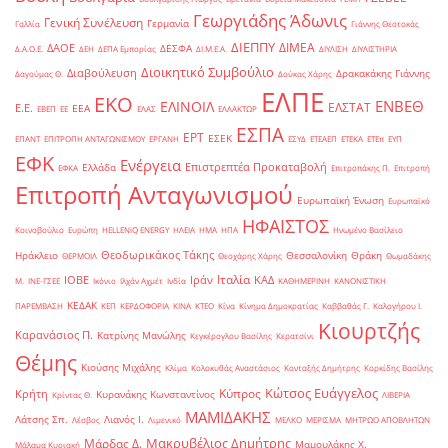
Γεωργιάδης Άδωνις
Γενική Συνέλευση
Γερμανία
Γαλλία
Γιάννης Θεοτοκάς
ΔΙΕΠΠΥ
ΔΙΜΕΑ
ΔΑΟΕ
ΔΕΣΦΑ
Δ.Α.Ο.Ε.
ΔΕΗ
ΔΕΠΑ Εμπορίας
ΔΙ.Μ.Ε.Α.
ΔΙΥΛΙΣΗ
ΔΙΥΛΙΣΤΗΡΙΑ
Διοικητικό Συμβούλιο
Διαβούλευση
Δρακακάκης Γιάννης
Δαγούμας Θ.
Δούκας Χάρης
ΕΛΠΕ
ΕΚΟ
ΕΝΒΕΘ
ΕΛΙΝΟΙΛ
ΕΛΣΤΑΤ
Ε.Ε.
ΕΕΑ
ΕΒΕΠ
ΕΕ
ΕΛΑΣ
ΕΛΛΑΚΤΩΡ
ΕΣΠΑ
ΕΡΤ
ΕΣΕΚ
ΕΠΑΝΤ
ΕΠΙΤΡΟΠΗ ΑΝΤΑΓΩΝΙΣΜΟΥ
ΕΡΓΑΝΗ
ΕΣΥΔ
ΕΤΕΑΕΠ
ΕΤΕΚΑ
ΕΤΕπ
ΕΥΠ
ΕΦΚ
Ενέργεια
Επιστρεπτέα Προκαταβολή
Ελλάδα
ΕΦΚΑ
Επιτροπάκης Π.
Επιτροπή
Επιτροπή Ανταγωνισμού
Ευρωπαϊκή Ένωση
Ευρωπαϊκό
ΗΦΑΙΣΤΟΣ
Κοινοβούλιο
Ευρώπη
ΗELLENiQ ENERGY
ΗΛΕΙΑ
ΗΜΑ
ΗΠΑ
Ηνωμένο Βασίλειο
Θεοδωρικάκος Τάκης
Ηράκλειο
Θεσσαλονίκη
Θράκη
ΘΕΡΜΟΙΛ
Θεοχάρης Χάρης
Θωμαδάκης
Ιταλία
ΙΟΒΕ
Ιράν
ΚΑΔ
Μ.
ΙΝΕ-ΓΣΕΕ
Ικόνιο
Ιλχάν Αχμέτ
Ινδία
ΚΑΘΗΜΕΡΙΝΗ
ΚΑΝΟΝΙΣΤΙΚΗ
ΚΕΔΑΚ
ΠΑΡΕΜΒΑΣΗ
ΚΕΠ
ΚΕΡΔΟΦΟΡΙΑ
ΚΙΝΑ
ΚΤΕΟ
Κίνα
Κίνημα Δημοκρατίας
Καββαθάς Γ.
Καλογήρου Ι.
Κιουρτζής
Καρανάσιος Π.
Κατρίνης Μανώλης
Κεγκέρογλου Βασίλης
Κερατσίνι
Θέμης
Κιούσης Μιχάλης
Κλίμα
Κολοκυθάς Αναστάσιος
Κονταξής Δημήτρης
Κορκίδης Βασίλης
Κώτσος Ευάγγελος
Κύπρος
Κρήτη
Κυρανάκης Κωνσταντίνος
Κρίντας Θ.
ΛΙΒΕΡΙΑ
ΜΑΜΙΔΑΚΗΣ
Λάτσης Σπ.
Λιανός Ι.
Λέσβος
Λιμενικό
ΜΕΛΚΟ
ΜΕΡΙΣΜΑ
ΜΗΤΡΩΟ ΑΠΟΒΛΗΤΩΝ
Μακρυβέλιος Δημήτρης
Μάρδας Δ.
Μαμουλάκης Χ.
Μάλαμα Κυριακή