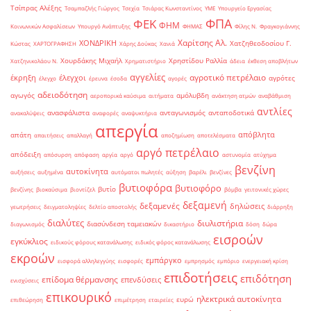
Τσίπρας Αλέξης
Τσαμπαζλής Γιώργος
Τσεχία
Τσιάρας Κωνσταντίνος
ΥΜΕ
Υπουργείο Εργασίας
ΦΠΑ
ΦΕΚ
ΦΗΜ
Κοινωνικών Ασφαλίσεων
Υπουργό Ανάπτυξης
ΦΗΜΑΣ
Φίλης Ν.
Φραγκογιάννης
Χαρίτσης Αλ.
ΧΟΝΔΡΙΚΗ
Χατζηθεοδοσίου Γ.
Κώστας
ΧΑΡΤΟΓΡΑΦΗΣΗ
Χάρης Δούκας
Χανιά
Χουρδάκης Μιχαήλ
Χρηστίδου Ραλλία
Χατζηνικολάου Ν.
Χρηματιστήριο
άδεια
έκθεση αποβλήτων
αγγελίες
αγροτικό πετρέλαιο
έκρηξη
έλεγχοι
αγρότες
έλεγχο
έρευνα
έσοδα
αγορές
αδειοδότηση
αγωγός
αμόλυβδη
αεροπορικά καύσιμα
αιτήματα
ανάκτηση ατμών
αναβάθμιση
αντλίες
ανασφάλιστα
ανταγωνισμός
ανταποδοτικά
ανακαλύψεις
αναφορές
αναψυκτήρια
απεργία
απόβλητα
απάτη
απαιτήσεις
απαλλαγή
αποζημίωση
αποτελέσματα
αργό πετρέλαιο
απόδειξη
απόσυρση
απόφαση
αργία
αργό
αστυνομία
ατύχημα
βενζίνη
αυτοκίνητα
αυξήσεις
αυξημένα
αυτόματοι πωλητές
αύξηση
βαρέλι
βενζίνες
βυτιοφόρα
βυτιοφόρο
βυτίο
βενζίνης
βιοκαύσιμα
βιοντίζελ
βόμβα
γειτονικές χώρες
δεξαμενή
δεξαμενές
δηλώσεις
γεωτρήσεις
δειγματοληψίες
δελτίο αποστολής
διάρρηξη
διαλύτες
διυλιστήρια
διασύνδεση ταμειακών
διαγωνισμός
δικαστήριο
δόση
δώρα
εισροών
εγκύκλιος
ειδικούς φόρους κατανάλωσης
ειδικός φόρος κατανάλωσης
εκροών
εμπάργκο
εισφορά αλληλεγγύης
εισφορές
εμπρησμός
εμπόριο
ενεργειακή κρίση
επιδοτήσεις
επιδότηση
επίδομα θέρμανσης
επενδύσεις
ενισχύσεις
επικουρικό
ηλεκτρικά αυτοκίνητα
ευρώ
επιθεώρηση
επιμέτρηση
εταιρείες