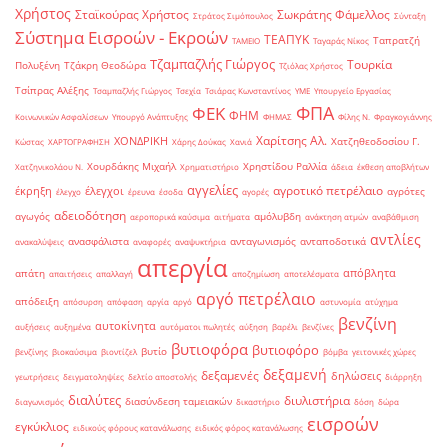
Χρήστος
Σταϊκούρας Χρήστος
Σωκράτης Φάμελλος
Στράτος Σιμόπουλος
Σύνταξη
Σύστημα Εισροών - Εκροών
ΤΕΑΠΥΚ
Ταπρατζή
ΤΑΜΕΙΟ
Ταγαράς Νίκος
Τζαμπαζλής Γιώργος
Τουρκία
Πολυξένη
Τζάκρη Θεοδώρα
Τζιόλας Χρήστος
Τσίπρας Αλέξης
Τσαμπαζλής Γιώργος
Τσεχία
Τσιάρας Κωνσταντίνος
ΥΜΕ
Υπουργείο Εργασίας
ΦΠΑ
ΦΕΚ
ΦΗΜ
Κοινωνικών Ασφαλίσεων
Υπουργό Ανάπτυξης
ΦΗΜΑΣ
Φίλης Ν.
Φραγκογιάννης
Χαρίτσης Αλ.
ΧΟΝΔΡΙΚΗ
Χατζηθεοδοσίου Γ.
Κώστας
ΧΑΡΤΟΓΡΑΦΗΣΗ
Χάρης Δούκας
Χανιά
Χουρδάκης Μιχαήλ
Χρηστίδου Ραλλία
Χατζηνικολάου Ν.
Χρηματιστήριο
άδεια
έκθεση αποβλήτων
αγγελίες
αγροτικό πετρέλαιο
έκρηξη
έλεγχοι
αγρότες
έλεγχο
έρευνα
έσοδα
αγορές
αδειοδότηση
αγωγός
αμόλυβδη
αεροπορικά καύσιμα
αιτήματα
ανάκτηση ατμών
αναβάθμιση
αντλίες
ανασφάλιστα
ανταγωνισμός
ανταποδοτικά
ανακαλύψεις
αναφορές
αναψυκτήρια
απεργία
απόβλητα
απάτη
απαιτήσεις
απαλλαγή
αποζημίωση
αποτελέσματα
αργό πετρέλαιο
απόδειξη
απόσυρση
απόφαση
αργία
αργό
αστυνομία
ατύχημα
βενζίνη
αυτοκίνητα
αυξήσεις
αυξημένα
αυτόματοι πωλητές
αύξηση
βαρέλι
βενζίνες
βυτιοφόρα
βυτιοφόρο
βυτίο
βενζίνης
βιοκαύσιμα
βιοντίζελ
βόμβα
γειτονικές χώρες
δεξαμενή
δεξαμενές
δηλώσεις
γεωτρήσεις
δειγματοληψίες
δελτίο αποστολής
διάρρηξη
διαλύτες
διυλιστήρια
διασύνδεση ταμειακών
διαγωνισμός
δικαστήριο
δόση
δώρα
εισροών
εγκύκλιος
ειδικούς φόρους κατανάλωσης
ειδικός φόρος κατανάλωσης