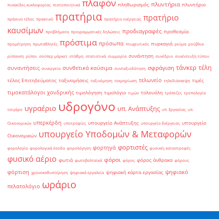
πλαφόν
πλυντήρια
πληθωρισμός
πλυντήριο
πινακίδες κυκλοφορίας
πιστοποιητικά
πρατήρια
πρατήριο
πράσινο τέλος
πρακτικό
πρατήριο ενέργειας
καυσίμων
προδιαγραφές
προθεσμία
προβλήματα
προγραμματικές δηλώσεις
πρόστιμα
πρόσωπα
πυρκαγιά
προμέτρηση
πρωταθλητές
πτωχευτικός
ρεύμα
ρούβλια
συνάντηση
ρύπανση
ρύποι
σούπερ μάρκετ
στάθμη
στατιστικά
συμμορία
συνέδριο
συνέντευξη τύπου
τάνκερ
τέλη
σφράγιση
συναντήσεις
συνθετικά καύσιμα
συνεργεία
συνταξιοδότηση
τελωνείο
τέλος Επιτηδεύματος
ταξινομήσεις
τιμές
ταξινόμηση
τεκμηρίωση
τηλεδιάσκεψη
τιμοκατάλογοι χονδρικής
τιμολόγηση
τιμολόγιο
τολουόλη
τιμών
τράπεζες
τροπολογία
υδρογόνο
υγραέριο
υπ. Ανάπτυξης
τσιγάρο
υπ. Εργασίας
υπ.
υπερκέρδη
υπουργείο Ανάπτυξης
υπουργείο
Οικονομικών
υποτροφίες
υπουργείο Ενέργειας
υπουργείο Υποδομών & Μεταφορών
Οικονομικών
φορτιστές
φορτηγά
φορολογία
φορολογικά έσοδα
φορολόγηση
φυσικές καταστροφές
φυσικό αέριο
φόροι
φωτιά
φόρος άνθρακα
φωτοβολταϊκά
φόρος
φόρους
φόρτιση
ψηφιακό
ψηφιακή κάρτα εργασίας
χρονοκαθυστέρηση
ψηφιακά εργαλεία
ωράριο
πελατολόγιο