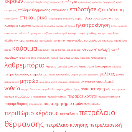
εκροών
εμπάργκο
εισφορά αλληλεγγύης
εισφορές
εμπρησμός
εμπόριο
ενεργειακή κρίση
επιδοτήσεις
επιδότηση
επίδομα θέρμανσης
επενδύσεις
ενισχύσεις
επικουρικό
ηλεκτρικά αυτοκίνητα
ευρώ
επιθεώρηση
επιμέτρηση
εταιρείες
ηλεκτροκίνηση
ηλεκτρικά οχήματα
ηλεκτρικά ποδήλατα
ηλεκτρικό ρεύμα
θέση
θερμική
ιστορία
καταπόνηση
ιδιωτικά πρατήρια
ισοζύγιο
ισολογισμοί
ισχύ
ιχνηθέτης
κάμερα ασφαλείας
κέρδη
κίνητρα
καταγγελίες
κατανάλωση
κακοκαιρία
κανονισμός
κατάρτιση
καυσίμων
καυσόξυλα
καύσιμα
κλιματική αλλαγή
κλοπή
καύσι
καύσωνας
κερδοσκοπία
κερδοφορία
καυσίμων
κράνος
κράτος
κυβέρνηση
κυβικά
κυρώσεις
λίτρων
λαθραία
λαθρεμπορία
λαθρεμπόριο
λογισμικό
ληστεία
λιπαντήρια
ληστείες
λιγνίτης
λουκέτο
μελέτες
μέτρα δέουσας επιμέλειας
μέτρα προστασίας
μαφία
μείωση
μειώσεις
μελέτη
μητρώα
ναυτιλιακό
μπαταρίες
μεταφορικές
μικρόβια
μικτά κλιμάκια
μπαταρία
νοθεία
ογκομέτρηση
νομοσχέδιο
οδηγοί
νομιμη διακίνηση
νομοθεσία
νόμος
ορυκτά
παραβατικότητα
παράταση
καύσιμα
παραβάσεις
παραβάτικότητα
παραβατικότητατα
παρατηρητήριο τιμών
παραμεθόριος
περιβάλλον
παραπομπή
πετρέλαιο
περιθώριο κέρδους
πετρέλαιο
θέρμανσης
πετρέλαιο κίνησης
πετρελαιοειδή