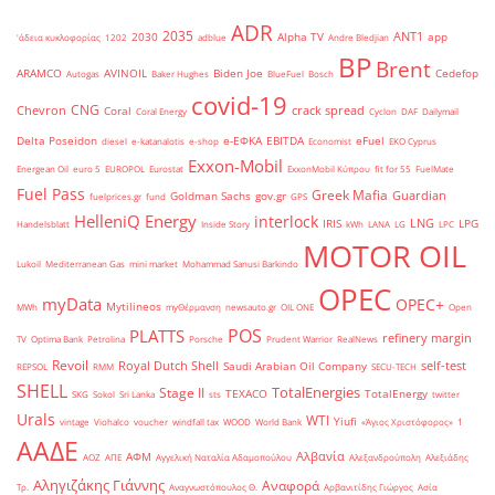
ADR
2035
ANT1
2030
Alpha TV
app
'άδεια κυκλοφορίας
1202
adblue
Andre Bledjian
BP
Brent
ARAMCO
AVINOIL
Biden Joe
Cedefop
Autogas
Baker Hughes
BlueFuel
Bosch
covid-19
CNG
Chevron
crack spread
Coral
Coral Energy
Cyclon
DAF
Dailymail
Delta Poseidon
e-ΕΦΚΑ
EBITDA
eFuel
diesel
e-katanalotis
e-shop
Economist
EKO Cyprus
Exxon-Mobil
Energean Oil
euro 5
EUROPOL
Eurostat
ExxonMobil Κύπρου
fit for 55
FuelMate
Fuel Pass
Greek Mafia
Guardian
Goldman Sachs
gov.gr
fuelprices.gr
fund
GPS
HelleniQ Energy
interlock
LNG
IRIS
LPG
Handelsblatt
Inside Story
kWh
LANA
LG
LPC
MOTOR OIL
Lukoil
Mediterranean Gas
mini market
Mohammad Sanusi Barkindo
OPEC
myData
OPEC+
Mytilineos
MWh
myΘέρμανση
newsauto.gr
OIL ONE
Open
POS
PLATTS
refinery margin
TV
Optima Bank
Petrolina
Porsche
Prudent Warrior
RealNews
Revoil
Royal Dutch Shell
self-test
Saudi Arabian Oil Company
REPSOL
RMM
SECU-TECH
SHELL
TotalEnergies
Stage II
TEXACO
TotalEnergy
SKG
Sokol
Sri Lanka
sts
twitter
Urals
WTI
Yiufi
vintage
Viohalco
voucher
windfall tax
WOOD
World Bank
«Άγιος Χριστόφορος»
΄1
ΑΑΔΕ
Αλβανία
ΑΦΜ
ΑΟΖ
ΑΠΕ
Αγγελική Ναταλία Αδαμοπούλου
Αλεξανδρούπολη
Αλεξιάδης
Αληγιζάκης Γιάννης
Αναφορά
Τρ.
Αναγνωστόπουλος Θ.
Αρβανιτίδης Γιώργος
Ασία