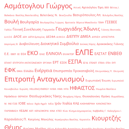
Ασμάτογλου Γιώργος
Αχτσιόγλου Έφη
Αττική
ΒΕΘ
Βέττας Ι.
Βεσυρόπουλος Απ.
Βελετάκης Ν.
Βαλκάνια
Βασίλης Βασιλειάδης
Βενεζουέλα
Βιλιάρδος Βασίλης
Βουλή
Βουλγαρία
ΓΣΕΒΕΕ
Βουλγαρίδης Γιώργος
Βρετανία
Βόρεια Μακεδονία
ΓΕΜΗ
Γεωργιάδης Άδωνις
Γενική Συνέλευση
Γερμανία
Γαλλία
Γιάννης Θεοτοκάς
ΔΙΕΠΠΥ
ΔΙΜΕΑ
ΔΑΟΕ
ΔΕΣΦΑ
Δ.Α.Ο.Ε.
ΔΕΗ
ΔΕΠΑ Εμπορίας
ΔΙ.Μ.Ε.Α.
ΔΙΥΛΙΣΗ
ΔΙΥΛΙΣΤΗΡΙΑ
Διοικητικό Συμβούλιο
Διαβούλευση
Δρακακάκης Γιάννης
Δαγούμας Θ.
Δούκας Χάρης
ΕΛΠΕ
ΕΚΟ
ΕΝΒΕΘ
ΕΛΙΝΟΙΛ
ΕΛΣΤΑΤ
Ε.Ε.
ΕΕΑ
ΕΒΕΠ
ΕΕ
ΕΛΑΣ
ΕΛΛΑΚΤΩΡ
ΕΣΠΑ
ΕΡΤ
ΕΣΕΚ
ΕΠΑΝΤ
ΕΠΙΤΡΟΠΗ ΑΝΤΑΓΩΝΙΣΜΟΥ
ΕΡΓΑΝΗ
ΕΣΥΔ
ΕΤΕΑΕΠ
ΕΤΕΚΑ
ΕΤΕπ
ΕΥΠ
ΕΦΚ
Ενέργεια
Επιστρεπτέα Προκαταβολή
Ελλάδα
ΕΦΚΑ
Επιτροπάκης Π.
Επιτροπή
Επιτροπή Ανταγωνισμού
Ευρωπαϊκή Ένωση
Ευρωπαϊκό
ΗΦΑΙΣΤΟΣ
Κοινοβούλιο
Ευρώπη
ΗELLENiQ ENERGY
ΗΛΕΙΑ
ΗΜΑ
ΗΠΑ
Ηνωμένο Βασίλειο
Θεοδωρικάκος Τάκης
Ηράκλειο
Θεσσαλονίκη
Θράκη
ΘΕΡΜΟΙΛ
Θεοχάρης Χάρης
Θωμαδάκης
Ιταλία
ΙΟΒΕ
Ιράν
ΚΑΔ
Μ.
ΙΝΕ-ΓΣΕΕ
Ικόνιο
Ιλχάν Αχμέτ
Ινδία
ΚΑΘΗΜΕΡΙΝΗ
ΚΑΝΟΝΙΣΤΙΚΗ
ΚΕΔΑΚ
ΠΑΡΕΜΒΑΣΗ
ΚΕΠ
ΚΕΡΔΟΦΟΡΙΑ
ΚΙΝΑ
ΚΤΕΟ
Κίνα
Κίνημα Δημοκρατίας
Καββαθάς Γ.
Καλογήρου Ι.
Κιουρτζής
Καρανάσιος Π.
Κατρίνης Μανώλης
Κεγκέρογλου Βασίλης
Κερατσίνι
Θέμης
Κιούσης Μιχάλης
Κλίμα
Κολοκυθάς Αναστάσιος
Κονταξής Δημήτρης
Κορκίδης Βασίλης