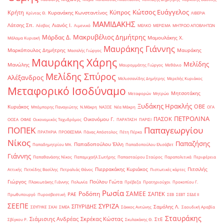
Κώτσος Ευάγγελος
Κύπρος
Κρήτη
Κυρανάκης Κωνσταντίνος
Κρίντας Θ.
ΛΙΒΕΡΙΑ
ΜΑΜΙΔΑΚΗΣ
Λάτσης Σπ.
Λιανός Ι.
Λέσβος
Λιμενικό
ΜΕΛΚΟ
ΜΕΡΙΣΜΑ
ΜΗΤΡΩΟ ΑΠΟΒΛΗΤΩΝ
Μακρυβέλιος Δημήτρης
Μάρδας Δ.
Μαμουλάκης Χ.
Μάλαμα Κυριακή
Μαυράκης Γιάννης
Μαρκόπουλος Δημήτρης
Μαυράκης
Μασαλής Γιώργος
Μαυράκης Χάρης
Μελίδης
Μανώλης
Μαυρομμάτης Γιώργος
Μεθάνιο
Μελίδης Σπύρος
Αλέξανδρος
Μελισσανίδης Δημήτρης
Μερελής Κυριάκος
Μεταφορικό Ισοδύναμο
Μητσοτάκης
Μεταφορών
Μητρώο
Ξυδάκης Ηρακλής
ΟΒΕ
Κυριάκος
Μπόμπορης Παναγιώτης
Ν.Μάκρη
ΝΑΞΟΣ
Νέα Μάκρη
ΟΓΑ
ΠΕΤΡΟΛΙΝΑ
ΠΑΣΟΚ
Οικονόμου Γ.
ΟΟΣΑ
ΟΦΑΕ
Οικονομικός Ταχυδρόμος
ΠΑΡΑΤΑΣΗ
ΠΑΡΙΣΙ
ΠΟΠΕΚ
Παπαγεωργίου
ΠΡΑΤΗΡΙΑ
ΠΡΟΘΕΣΜΙΑ
Πάνας Απόστολος
Πέτη Πέρκα
Νίκος
Παπαζήσης
Παπαδοπούλου Έλλη
Παπαδημητρίου Μπ.
Παπαδοπούλου Ελισάβετ
Γιάννης
Παπαθανάσης Νίκος
Παπαμιχαήλ Σωτήρης
Παπασταύρου Σταύρος
Παραπολιτικά
Περιφέρεια
Πιερρακάκης Κυριάκος
Πιτσιλής
Αττικής
Πετκίδης Βασίλης
Πετραλιάς Θάνος
Πιστωτικές κάρτες
Γιώργος
Πούλου Γιώτα
Πλακιωτάκης Γιάννης
Πολωνία
Πρέβεζα
Πρατηριούχοι
Προκοπίου Γ.
Ρωσία
Ροδόπη
ΣΑΜΕΕ
ΣΑΠΕΚ
ΡΑΕ
Πρωθυπουργό
Πυροσβεστική
ΣΕΒ
ΣΕΒΤ
ΣΕΔΕ ΙΙ
ΣΕΕΠΕ
ΣΥΡΙΖΑ
ΣΠΥΡΙΔΗΣ
Σαμόλης Λ.
ΣΕΥΠΥΚΕ
ΣΚΑΙ
ΣΜΕΑ
Σάκκος Αντώνης
Σαουδική Αραβία
Σταυράκης
Σιάμισιης Ανδρέας
Σκρέκας Κώστας
ΣτΕ
Σβίγκου Ρ.
Σκυλακάκης Θ.