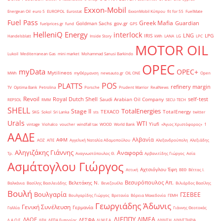
Exxon-Mobil
Energean Oil
euro 5
EUROPOL
Eurostat
ExxonMobil Κύπρου
fit for 55
FuelMate
Fuel Pass
Greek Mafia
Guardian
Goldman Sachs
gov.gr
fuelprices.gr
fund
GPS
HelleniQ Energy
interlock
LNG
IRIS
LPG
Handelsblatt
Inside Story
kWh
LANA
LG
LPC
MOTOR OIL
Lukoil
Mediterranean Gas
mini market
Mohammad Sanusi Barkindo
OPEC
myData
OPEC+
Mytilineos
MWh
myΘέρμανση
newsauto.gr
OIL ONE
Open
POS
PLATTS
refinery margin
TV
Optima Bank
Petrolina
Porsche
Prudent Warrior
RealNews
Revoil
Royal Dutch Shell
self-test
Saudi Arabian Oil Company
REPSOL
RMM
SECU-TECH
SHELL
TotalEnergies
Stage II
TEXACO
TotalEnergy
SKG
Sokol
Sri Lanka
sts
twitter
Urals
WTI
Yiufi
vintage
Viohalco
voucher
windfall tax
WOOD
World Bank
«Άγιος Χριστόφορος»
΄1
ΑΑΔΕ
Αλβανία
ΑΦΜ
ΑΟΖ
ΑΠΕ
Αγγελική Ναταλία Αδαμοπούλου
Αλεξανδρούπολη
Αλεξιάδης
Αληγιζάκης Γιάννης
Αναφορά
Τρ.
Αναγνωστόπουλος Θ.
Αρβανιτίδης Γιώργος
Ασία
Ασμάτογλου Γιώργος
Αχτσιόγλου Έφη
Αττική
ΒΕΘ
Βέττας Ι.
Βεσυρόπουλος Απ.
Βελετάκης Ν.
Βαλκάνια
Βασίλης Βασιλειάδης
Βενεζουέλα
Βιλιάρδος Βασίλης
Βουλή
Βουλγαρία
ΓΣΕΒΕΕ
Βουλγαρίδης Γιώργος
Βρετανία
Βόρεια Μακεδονία
ΓΕΜΗ
Γεωργιάδης Άδωνις
Γενική Συνέλευση
Γερμανία
Γαλλία
Γιάννης Θεοτοκάς
ΔΙΕΠΠΥ
ΔΙΜΕΑ
ΔΑΟΕ
ΔΕΣΦΑ
Δ.Α.Ο.Ε.
ΔΕΗ
ΔΕΠΑ Εμπορίας
ΔΙ.Μ.Ε.Α.
ΔΙΥΛΙΣΗ
ΔΙΥΛΙΣΤΗΡΙΑ