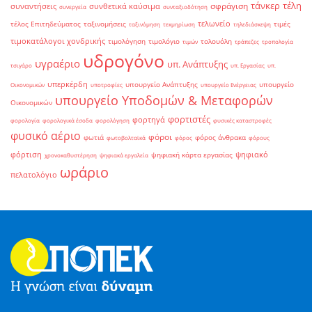
τάνκερ
τέλη
σφράγιση
συναντήσεις
συνθετικά καύσιμα
συνεργεία
συνταξιοδότηση
τελωνείο
τέλος Επιτηδεύματος
ταξινομήσεις
τιμές
ταξινόμηση
τεκμηρίωση
τηλεδιάσκεψη
τιμοκατάλογοι χονδρικής
τιμολόγηση
τιμολόγιο
τολουόλη
τιμών
τράπεζες
τροπολογία
υδρογόνο
υγραέριο
υπ. Ανάπτυξης
τσιγάρο
υπ. Εργασίας
υπ.
υπερκέρδη
υπουργείο Ανάπτυξης
υπουργείο
Οικονομικών
υποτροφίες
υπουργείο Ενέργειας
υπουργείο Υποδομών & Μεταφορών
Οικονομικών
φορτιστές
φορτηγά
φορολογία
φορολογικά έσοδα
φορολόγηση
φυσικές καταστροφές
φυσικό αέριο
φόροι
φωτιά
φόρος άνθρακα
φωτοβολταϊκά
φόρος
φόρους
φόρτιση
ψηφιακό
ψηφιακή κάρτα εργασίας
χρονοκαθυστέρηση
ψηφιακά εργαλεία
ωράριο
πελατολόγιο