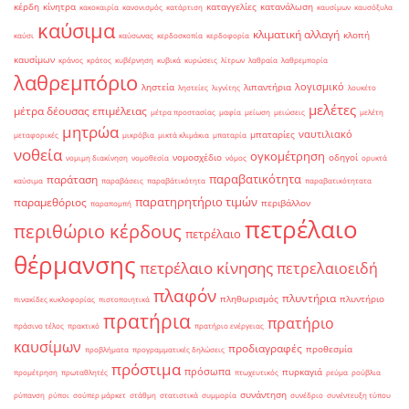
κέρδη
κίνητρα
καταγγελίες
κατανάλωση
κακοκαιρία
κανονισμός
κατάρτιση
καυσίμων
καυσόξυλα
καύσιμα
κλιματική αλλαγή
κλοπή
καύσι
καύσωνας
κερδοσκοπία
κερδοφορία
καυσίμων
κράνος
κράτος
κυβέρνηση
κυβικά
κυρώσεις
λίτρων
λαθραία
λαθρεμπορία
λαθρεμπόριο
λογισμικό
ληστεία
λιπαντήρια
ληστείες
λιγνίτης
λουκέτο
μελέτες
μέτρα δέουσας επιμέλειας
μέτρα προστασίας
μαφία
μείωση
μειώσεις
μελέτη
μητρώα
ναυτιλιακό
μπαταρίες
μεταφορικές
μικρόβια
μικτά κλιμάκια
μπαταρία
νοθεία
ογκομέτρηση
νομοσχέδιο
οδηγοί
νομιμη διακίνηση
νομοθεσία
νόμος
ορυκτά
παραβατικότητα
παράταση
καύσιμα
παραβάσεις
παραβάτικότητα
παραβατικότητατα
παρατηρητήριο τιμών
παραμεθόριος
περιβάλλον
παραπομπή
πετρέλαιο
περιθώριο κέρδους
πετρέλαιο
θέρμανσης
πετρέλαιο κίνησης
πετρελαιοειδή
πλαφόν
πλυντήρια
πληθωρισμός
πλυντήριο
πινακίδες κυκλοφορίας
πιστοποιητικά
πρατήρια
πρατήριο
πράσινο τέλος
πρακτικό
πρατήριο ενέργειας
καυσίμων
προδιαγραφές
προθεσμία
προβλήματα
προγραμματικές δηλώσεις
πρόστιμα
πρόσωπα
πυρκαγιά
προμέτρηση
πρωταθλητές
πτωχευτικός
ρεύμα
ρούβλια
συνάντηση
ρύπανση
ρύποι
σούπερ μάρκετ
στάθμη
στατιστικά
συμμορία
συνέδριο
συνέντευξη τύπου