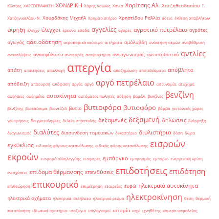
Χαρίτσης Αλ.
ΧΟΝΔΡΙΚΗ
Χατζηθεοδοσίου Γ.
Κώστας
ΧΑΡΤΟΓΡΑΦΗΣΗ
Χάρης Δούκας
Χανιά
Χουρδάκης Μιχαήλ
Χρηστίδου Ραλλία
Χατζηνικολάου Ν.
Χρηματιστήριο
άδεια
έκθεση αποβλήτων
αγγελίες
αγροτικό πετρέλαιο
έκρηξη
έλεγχοι
αγρότες
έλεγχο
έρευνα
έσοδα
αγορές
αδειοδότηση
αγωγός
αμόλυβδη
αεροπορικά καύσιμα
αιτήματα
ανάκτηση ατμών
αναβάθμιση
αντλίες
ανασφάλιστα
ανταγωνισμός
ανταποδοτικά
ανακαλύψεις
αναφορές
αναψυκτήρια
απεργία
απόβλητα
απάτη
απαιτήσεις
απαλλαγή
αποζημίωση
αποτελέσματα
αργό πετρέλαιο
απόδειξη
απόσυρση
απόφαση
αργία
αργό
αστυνομία
ατύχημα
βενζίνη
αυτοκίνητα
αυξήσεις
αυξημένα
αυτόματοι πωλητές
αύξηση
βαρέλι
βενζίνες
βυτιοφόρα
βυτιοφόρο
βυτίο
βενζίνης
βιοκαύσιμα
βιοντίζελ
βόμβα
γειτονικές χώρες
δεξαμενή
δεξαμενές
δηλώσεις
γεωτρήσεις
δειγματοληψίες
δελτίο αποστολής
διάρρηξη
διαλύτες
διυλιστήρια
διασύνδεση ταμειακών
διαγωνισμός
δικαστήριο
δόση
δώρα
εισροών
εγκύκλιος
ειδικούς φόρους κατανάλωσης
ειδικός φόρος κατανάλωσης
εκροών
εμπάργκο
εισφορά αλληλεγγύης
εισφορές
εμπρησμός
εμπόριο
ενεργειακή κρίση
επιδοτήσεις
επιδότηση
επίδομα θέρμανσης
επενδύσεις
ενισχύσεις
επικουρικό
ηλεκτρικά αυτοκίνητα
ευρώ
επιθεώρηση
επιμέτρηση
εταιρείες
ηλεκτροκίνηση
ηλεκτρικά οχήματα
ηλεκτρικά ποδήλατα
ηλεκτρικό ρεύμα
θέση
θερμική
ιστορία
καταπόνηση
ιδιωτικά πρατήρια
ισοζύγιο
ισολογισμοί
ισχύ
ιχνηθέτης
κάμερα ασφαλείας