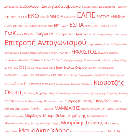
Διοικητικό Συμβούλιο
Διαβούλευση
Δρακακάκης Γιάννης
Δαγούμας Θ.
Δούκας Χάρης
ΕΛΠΕ
ΕΚΟ
ΕΝΒΕΘ
ΕΛΙΝΟΙΛ
ΕΛΣΤΑΤ
Ε.Ε.
ΕΕΑ
ΕΒΕΠ
ΕΕ
ΕΛΑΣ
ΕΛΛΑΚΤΩΡ
ΕΣΠΑ
ΕΡΤ
ΕΣΕΚ
ΕΠΑΝΤ
ΕΠΙΤΡΟΠΗ ΑΝΤΑΓΩΝΙΣΜΟΥ
ΕΡΓΑΝΗ
ΕΣΥΔ
ΕΤΕΑΕΠ
ΕΤΕΚΑ
ΕΤΕπ
ΕΥΠ
ΕΦΚ
Ενέργεια
Επιστρεπτέα Προκαταβολή
Ελλάδα
ΕΦΚΑ
Επιτροπάκης Π.
Επιτροπή
Επιτροπή Ανταγωνισμού
Ευρωπαϊκή Ένωση
Ευρωπαϊκό
ΗΦΑΙΣΤΟΣ
Κοινοβούλιο
Ευρώπη
ΗELLENiQ ENERGY
ΗΛΕΙΑ
ΗΜΑ
ΗΠΑ
Ηνωμένο Βασίλειο
Θεοδωρικάκος Τάκης
Ηράκλειο
Θεσσαλονίκη
Θράκη
ΘΕΡΜΟΙΛ
Θεοχάρης Χάρης
Θωμαδάκης
Ιταλία
ΙΟΒΕ
Ιράν
ΚΑΔ
Μ.
ΙΝΕ-ΓΣΕΕ
Ικόνιο
Ιλχάν Αχμέτ
Ινδία
ΚΑΘΗΜΕΡΙΝΗ
ΚΑΝΟΝΙΣΤΙΚΗ
ΚΕΔΑΚ
ΠΑΡΕΜΒΑΣΗ
ΚΕΠ
ΚΕΡΔΟΦΟΡΙΑ
ΚΙΝΑ
ΚΤΕΟ
Κίνα
Κίνημα Δημοκρατίας
Καββαθάς Γ.
Καλογήρου Ι.
Κιουρτζής
Καρανάσιος Π.
Κατρίνης Μανώλης
Κεγκέρογλου Βασίλης
Κερατσίνι
Θέμης
Κιούσης Μιχάλης
Κλίμα
Κολοκυθάς Αναστάσιος
Κονταξής Δημήτρης
Κορκίδης Βασίλης
Κώτσος Ευάγγελος
Κύπρος
Κρήτη
Κυρανάκης Κωνσταντίνος
Κρίντας Θ.
ΛΙΒΕΡΙΑ
ΜΑΜΙΔΑΚΗΣ
Λάτσης Σπ.
Λιανός Ι.
Λέσβος
Λιμενικό
ΜΕΛΚΟ
ΜΕΡΙΣΜΑ
ΜΗΤΡΩΟ ΑΠΟΒΛΗΤΩΝ
Μακρυβέλιος Δημήτρης
Μάρδας Δ.
Μαμουλάκης Χ.
Μάλαμα Κυριακή
Μαυράκης Γιάννης
Μαρκόπουλος Δημήτρης
Μαυράκης
Μασαλής Γιώργος
Μαυράκης Χάρης
Μελίδης
Μανώλης
Μαυρομμάτης Γιώργος
Μεθάνιο