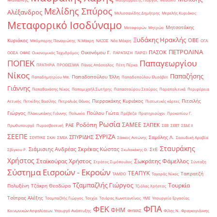
Μελίδης Σπύρος
Αλέξανδρος
Μελισσανίδης Δημήτρης
Μερελής Κυριάκος
Μεταφορικό Ισοδύναμο
Μητσοτάκης
Μεταφορών
Μητρώο
Ξυδάκης Ηρακλής
ΟΒΕ
Κυριάκος
Μπόμπορης Παναγιώτης
Ν.Μάκρη
ΝΑΞΟΣ
Νέα Μάκρη
ΟΓΑ
ΠΕΤΡΟΛΙΝΑ
ΠΑΣΟΚ
Οικονόμου Γ.
ΟΟΣΑ
ΟΦΑΕ
Οικονομικός Ταχυδρόμος
ΠΑΡΑΤΑΣΗ
ΠΑΡΙΣΙ
ΠΟΠΕΚ
Παπαγεωργίου
ΠΡΑΤΗΡΙΑ
ΠΡΟΘΕΣΜΙΑ
Πάνας Απόστολος
Πέτη Πέρκα
Νίκος
Παπαζήσης
Παπαδοπούλου Έλλη
Παπαδημητρίου Μπ.
Παπαδοπούλου Ελισάβετ
Γιάννης
Παπαθανάσης Νίκος
Παπαμιχαήλ Σωτήρης
Παπασταύρου Σταύρος
Παραπολιτικά
Περιφέρεια
Πιερρακάκης Κυριάκος
Πιτσιλής
Αττικής
Πετκίδης Βασίλης
Πετραλιάς Θάνος
Πιστωτικές κάρτες
Γιώργος
Πούλου Γιώτα
Πλακιωτάκης Γιάννης
Πολωνία
Πρέβεζα
Πρατηριούχοι
Προκοπίου Γ.
Ρωσία
Ροδόπη
ΣΑΜΕΕ
ΣΑΠΕΚ
ΡΑΕ
Πρωθυπουργό
Πυροσβεστική
ΣΕΒ
ΣΕΒΤ
ΣΕΔΕ ΙΙ
ΣΕΕΠΕ
ΣΥΡΙΖΑ
ΣΠΥΡΙΔΗΣ
Σαμόλης Λ.
ΣΕΥΠΥΚΕ
ΣΚΑΙ
ΣΜΕΑ
Σάκκος Αντώνης
Σαουδική Αραβία
Σταυράκης
Σιάμισιης Ανδρέας
Σκρέκας Κώστας
ΣτΕ
Σβίγκου Ρ.
Σκυλακάκης Θ.
Χρήστος
Σταϊκούρας Χρήστος
Σωκράτης Φάμελλος
Στράτος Σιμόπουλος
Σύνταξη
Σύστημα Εισροών - Εκροών
ΤΕΑΠΥΚ
Ταπρατζή
ΤΑΜΕΙΟ
Ταγαράς Νίκος
Τζαμπαζλής Γιώργος
Τουρκία
Πολυξένη
Τζάκρη Θεοδώρα
Τζιόλας Χρήστος
Τσίπρας Αλέξης
Τσαμπαζλής Γιώργος
Τσεχία
Τσιάρας Κωνσταντίνος
ΥΜΕ
Υπουργείο Εργασίας
ΦΠΑ
ΦΕΚ
ΦΗΜ
Κοινωνικών Ασφαλίσεων
Υπουργό Ανάπτυξης
ΦΗΜΑΣ
Φίλης Ν.
Φραγκογιάννης