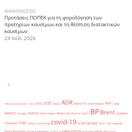
ΑΝΑΚΟΙΝΩΣΕΙΣ
Προτάσεις ΠΟΠΕΚ για τη φορολόγηση των
πρατηρίων καυσίμων και τη θέσπιση διατακτικών
καυσίμων
24 Ιούλ. 2026
ADR
2035
ANT1
2030
Alpha TV
app
'άδεια κυκλοφορίας
1202
adblue
Andre Bledjian
BP
Brent
ARAMCO
AVINOIL
Biden Joe
Cedefop
Autogas
Baker Hughes
BlueFuel
Bosch
covid-19
CNG
Chevron
crack spread
Coral
Coral Energy
Cyclon
DAF
Dailymail
Delta Poseidon
e-ΕΦΚΑ
EBITDA
eFuel
diesel
e-katanalotis
e-shop
Economist
EKO Cyprus