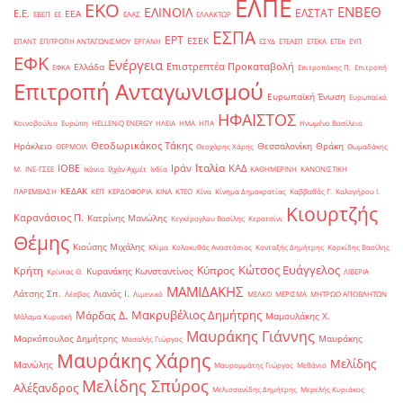
ΕΛΠΕ
ΕΚΟ
ΕΝΒΕΘ
ΕΛΙΝΟΙΛ
ΕΛΣΤΑΤ
Ε.Ε.
ΕΕΑ
ΕΒΕΠ
ΕΕ
ΕΛΑΣ
ΕΛΛΑΚΤΩΡ
ΕΣΠΑ
ΕΡΤ
ΕΣΕΚ
ΕΠΑΝΤ
ΕΠΙΤΡΟΠΗ ΑΝΤΑΓΩΝΙΣΜΟΥ
ΕΡΓΑΝΗ
ΕΣΥΔ
ΕΤΕΑΕΠ
ΕΤΕΚΑ
ΕΤΕπ
ΕΥΠ
ΕΦΚ
Ενέργεια
Επιστρεπτέα Προκαταβολή
Ελλάδα
ΕΦΚΑ
Επιτροπάκης Π.
Επιτροπή
Επιτροπή Ανταγωνισμού
Ευρωπαϊκή Ένωση
Ευρωπαϊκό
ΗΦΑΙΣΤΟΣ
Κοινοβούλιο
Ευρώπη
ΗELLENiQ ENERGY
ΗΛΕΙΑ
ΗΜΑ
ΗΠΑ
Ηνωμένο Βασίλειο
Θεοδωρικάκος Τάκης
Ηράκλειο
Θεσσαλονίκη
Θράκη
ΘΕΡΜΟΙΛ
Θεοχάρης Χάρης
Θωμαδάκης
Ιταλία
ΙΟΒΕ
Ιράν
ΚΑΔ
Μ.
ΙΝΕ-ΓΣΕΕ
Ικόνιο
Ιλχάν Αχμέτ
Ινδία
ΚΑΘΗΜΕΡΙΝΗ
ΚΑΝΟΝΙΣΤΙΚΗ
ΚΕΔΑΚ
ΠΑΡΕΜΒΑΣΗ
ΚΕΠ
ΚΕΡΔΟΦΟΡΙΑ
ΚΙΝΑ
ΚΤΕΟ
Κίνα
Κίνημα Δημοκρατίας
Καββαθάς Γ.
Καλογήρου Ι.
Κιουρτζής
Καρανάσιος Π.
Κατρίνης Μανώλης
Κεγκέρογλου Βασίλης
Κερατσίνι
Θέμης
Κιούσης Μιχάλης
Κλίμα
Κολοκυθάς Αναστάσιος
Κονταξής Δημήτρης
Κορκίδης Βασίλης
Κώτσος Ευάγγελος
Κύπρος
Κρήτη
Κυρανάκης Κωνσταντίνος
Κρίντας Θ.
ΛΙΒΕΡΙΑ
ΜΑΜΙΔΑΚΗΣ
Λάτσης Σπ.
Λιανός Ι.
Λέσβος
Λιμενικό
ΜΕΛΚΟ
ΜΕΡΙΣΜΑ
ΜΗΤΡΩΟ ΑΠΟΒΛΗΤΩΝ
Μακρυβέλιος Δημήτρης
Μάρδας Δ.
Μαμουλάκης Χ.
Μάλαμα Κυριακή
Μαυράκης Γιάννης
Μαρκόπουλος Δημήτρης
Μαυράκης
Μασαλής Γιώργος
Μαυράκης Χάρης
Μελίδης
Μανώλης
Μαυρομμάτης Γιώργος
Μεθάνιο
Μελίδης Σπύρος
Αλέξανδρος
Μελισσανίδης Δημήτρης
Μερελής Κυριάκος