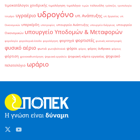
τιμοκατάλογοι χονδρικής
τιμολόγηση
τιμολόγιο
τολουόλη
τιμών
τράπεζες
τροπολογία
υδρογόνο
υγραέριο
υπ. Ανάπτυξης
τσιγάρο
υπ. Εργασίας
υπ.
υπερκέρδη
υπουργείο Ανάπτυξης
υπουργείο
Οικονομικών
υποτροφίες
υπουργείο Ενέργειας
υπουργείο Υποδομών & Μεταφορών
Οικονομικών
φορτιστές
φορτηγά
φορολογία
φορολογικά έσοδα
φορολόγηση
φυσικές καταστροφές
φυσικό αέριο
φόροι
φωτιά
φόρος άνθρακα
φωτοβολταϊκά
φόρος
φόρους
φόρτιση
ψηφιακό
ψηφιακή κάρτα εργασίας
χρονοκαθυστέρηση
ψηφιακά εργαλεία
ωράριο
πελατολόγιο