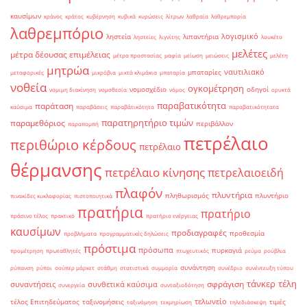
καυσίμων
κράνος
κράτος
κυβέρνηση
κυβικά
κυρώσεις
λίτρων
λαθραία
λαθρεμπορία
λαθρεμπόριο
λογισμικό
ληστεία
λιπαντήρια
ληστείες
λιγνίτης
λουκέτο
μελέτες
μέτρα δέουσας επιμέλειας
μέτρα προστασίας
μαφία
μείωση
μειώσεις
μελέτη
μητρώα
ναυτιλιακό
μπαταρίες
μεταφορικές
μικρόβια
μικτά κλιμάκια
μπαταρία
νοθεία
ογκομέτρηση
νομοσχέδιο
οδηγοί
νομιμη διακίνηση
νομοθεσία
νόμος
ορυκτά
παραβατικότητα
παράταση
καύσιμα
παραβάσεις
παραβάτικότητα
παραβατικότητατα
παρατηρητήριο τιμών
παραμεθόριος
περιβάλλον
παραπομπή
πετρέλαιο
περιθώριο κέρδους
πετρέλαιο
θέρμανσης
πετρέλαιο κίνησης
πετρελαιοειδή
πλαφόν
πλυντήρια
πληθωρισμός
πλυντήριο
πινακίδες κυκλοφορίας
πιστοποιητικά
πρατήρια
πρατήριο
πράσινο τέλος
πρακτικό
πρατήριο ενέργειας
καυσίμων
προδιαγραφές
προθεσμία
προβλήματα
προγραμματικές δηλώσεις
πρόστιμα
πρόσωπα
πυρκαγιά
προμέτρηση
πρωταθλητές
πτωχευτικός
ρεύμα
ρούβλια
συνάντηση
ρύπανση
ρύποι
σούπερ μάρκετ
στάθμη
στατιστικά
συμμορία
συνέδριο
συνέντευξη τύπου
τάνκερ
τέλη
σφράγιση
συναντήσεις
συνθετικά καύσιμα
συνεργεία
συνταξιοδότηση
τελωνείο
τέλος Επιτηδεύματος
ταξινομήσεις
τιμές
ταξινόμηση
τεκμηρίωση
τηλεδιάσκεψη