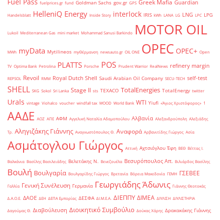
Fuel Pass
Greek Mafia
Guardian
Goldman Sachs
gov.gr
fuelprices.gr
fund
GPS
HelleniQ Energy
interlock
LNG
IRIS
LPG
Handelsblatt
Inside Story
kWh
LANA
LG
LPC
MOTOR OIL
Lukoil
Mediterranean Gas
mini market
Mohammad Sanusi Barkindo
OPEC
myData
OPEC+
Mytilineos
MWh
myΘέρμανση
newsauto.gr
OIL ONE
Open
POS
PLATTS
refinery margin
TV
Optima Bank
Petrolina
Porsche
Prudent Warrior
RealNews
Revoil
Royal Dutch Shell
self-test
Saudi Arabian Oil Company
REPSOL
RMM
SECU-TECH
SHELL
TotalEnergies
Stage II
TEXACO
TotalEnergy
SKG
Sokol
Sri Lanka
sts
twitter
Urals
WTI
Yiufi
vintage
Viohalco
voucher
windfall tax
WOOD
World Bank
«Άγιος Χριστόφορος»
΄1
ΑΑΔΕ
Αλβανία
ΑΦΜ
ΑΟΖ
ΑΠΕ
Αγγελική Ναταλία Αδαμοπούλου
Αλεξανδρούπολη
Αλεξιάδης
Αληγιζάκης Γιάννης
Αναφορά
Τρ.
Αναγνωστόπουλος Θ.
Αρβανιτίδης Γιώργος
Ασία
Ασμάτογλου Γιώργος
Αχτσιόγλου Έφη
Αττική
ΒΕΘ
Βέττας Ι.
Βεσυρόπουλος Απ.
Βελετάκης Ν.
Βαλκάνια
Βασίλης Βασιλειάδης
Βενεζουέλα
Βιλιάρδος Βασίλης
Βουλή
Βουλγαρία
ΓΣΕΒΕΕ
Βουλγαρίδης Γιώργος
Βρετανία
Βόρεια Μακεδονία
ΓΕΜΗ
Γεωργιάδης Άδωνις
Γενική Συνέλευση
Γερμανία
Γαλλία
Γιάννης Θεοτοκάς
ΔΙΕΠΠΥ
ΔΙΜΕΑ
ΔΑΟΕ
ΔΕΣΦΑ
Δ.Α.Ο.Ε.
ΔΕΗ
ΔΕΠΑ Εμπορίας
ΔΙ.Μ.Ε.Α.
ΔΙΥΛΙΣΗ
ΔΙΥΛΙΣΤΗΡΙΑ
Διοικητικό Συμβούλιο
Διαβούλευση
Δρακακάκης Γιάννης
Δαγούμας Θ.
Δούκας Χάρης